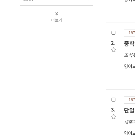
더보기
197
2.
중학
조석
영어
197
3.
단일
채준
영어