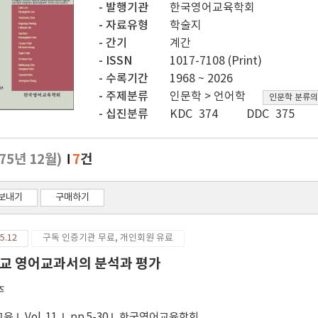
발행기관
한국영어교육학회
자료유형
학술지
간기
계간
ISSN
1017-7108 (Print)
수록기간
1968 ~ 2026
주제분류
인문학 > 언어학
인문학 분류의
십진분류
KDC 374
DDC 375
975년 12월)
7
건
보내기
구매하기
5.12
구독 인증기관 무료, 개인회원 유료
교 영어교과서의 분석과 평가
주
교육
Vol. 11
pp.5-30
한국영어교육학회