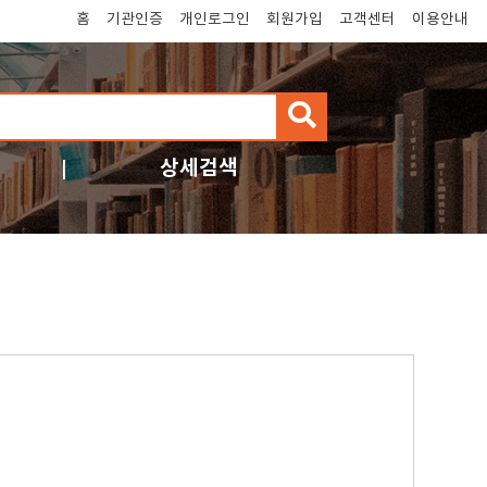
홈
기관인증
개인로그인
회원가입
고객센터
이용안내
검
색
상세검색