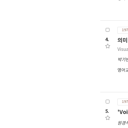
197
4.
의미
Visu
박기
영어
197
5.
'Vo
원경