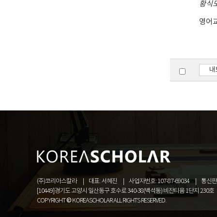
황식
영어
내
(주)코리아스칼라
대표: 서혜진
사업자번호: 107-87-69034
통신판매
[10449]경기도 고양시 일산동구 호수로 340-38(백석동) 비잔티움 1단지 230호
COPYRIGHT © KOREASCHOLAR ALL RIGHTS RESERVED.