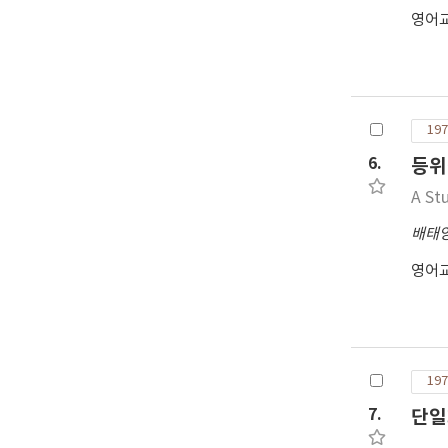
영어
197
6.
등위
A St
배태
영어
197
7.
단일