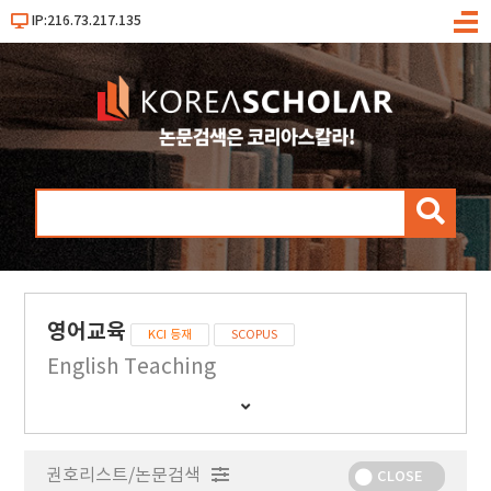
IP:216.73.217.135
메
뉴
검
색
영어교육
KCI 등재
SCOPUS
English Teaching
간
행
물
권호리스트/논문검색
정
CLOSE