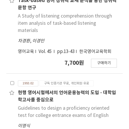
Task-based 영어 청취력 교재 분석을 통한 청취력
문항 연구
A Study of listening comprehension through
item analysis of task-based listening
materials
차경환
,
이경민
영어교육
Vol. 45
pp.13-43
한국영어교육학회
7,700원
구매하기
1993.02
구독 인증기관 무료, 개인회원 유료
현행 영어시험에서의 언어운용능력의 도입 - 대학입
학고사를 중심으로
Guidelines to design a proficiency oriented
test for college entrance exams of English
이영식