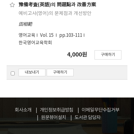
豫備考査(英語)의 問題點과 改善方案
예비고사(영어)의 문제점과 개선방안
田相範
영어교육
Vol. 15
pp.103-111
한국영어교육학회
4,000원
구매하기
내보내기
구매하기
회사소개
개인정보취급방침
이메일무단수집거부
원문뷰어설치
도서관 담당자