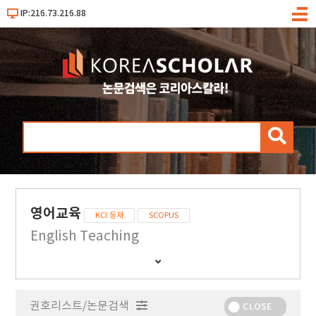
IP:216.73.216.88
메
뉴
검
색
영어교육
KCI 등재
SCOPUS
English Teaching
간
행
물
권호리스트/논문검색
정
CLOSE