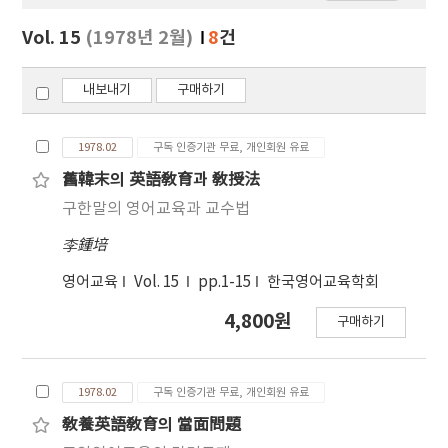
보
보
Vol. 15
(1978년 2월)
8
건
기
내보내기
구매하기
1978.02
구독 인증기관 무료, 개인회원 유료
舊韓末의 英語敎育과 敎授法
구한말의 영어교육과 교수법
李鍾培
영어교육
Vol. 15
pp.1-15
한국영어교육학회
4,800원
구매하기
1978.02
구독 인증기관 무료, 개인회원 유료
敎養英語敎育의 當面問題