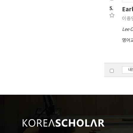
5.
Ear
이중
Lee 
영어
내