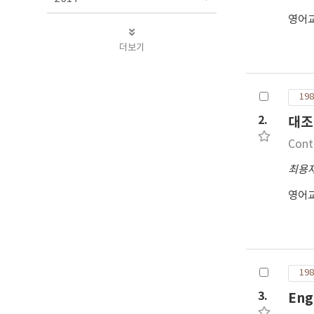
영어
더보기
198
2.
대조
Cont
최용
영어
198
3.
Eng