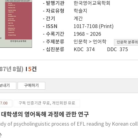
발행기관
한국영어교육학회
자료유형
학술지
간기
계간
ISSN
1017-7108 (Print)
수록기간
1968 ~ 2026
주제분류
인문학 > 언어학
인문학 분류의
십진분류
KDC 374
DDC 375
987년 8월)
5
건
보내기
구매하기
7.08
구독 인증기관 무료, 개인회원 유료
 대학생의 영어독해 과정에 관한 연구
udy of psycholinguistic process of EFL reading by Korean co
순