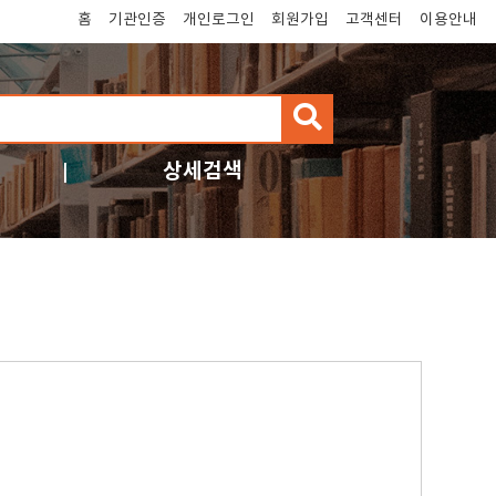
홈
기관인증
개인로그인
회원가입
고객센터
이용안내
검
색
상세검색