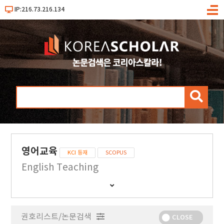
IP:216.73.216.134
메
뉴
검
색
영어교육
KCI 등재
SCOPUS
English Teaching
간
행
물
권호리스트/논문검색
정
CLOSE