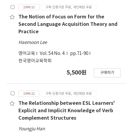
1999.12
구독 인증기관 무료, 개인회원 유료
The Notion of Focus on Form for the
Second Language Acquisition Theory and
Practice
Haemoon Lee
영어교육
Vol. 54 No. 4
pp.71-90
한국영어교육학회
5,500원
구매하기
1999.12
구독 인증기관 무료, 개인회원 유료
The Relationship between ESL Learners'
Explicit and Implicit Knowledge of Verb
Complement Structures
Youngju Han