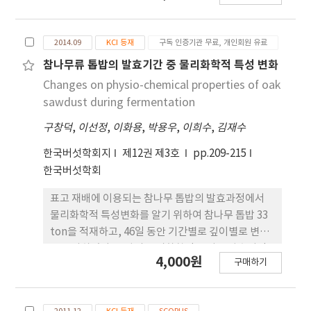
of 45.33 μg/mL inhibited ADH activity by
낙엽송 3.8%, 소나무 1.8%, 신갈나무 1.3%, 자작나
52.8% and ALDH activity by 11.0%.
무 0.7% 순으로 나타났다. 각 고정조사구의 단위 면
2014.09
KCI 등재
구독 인증기관 무료, 개인회원 유료
적(ha)당 탄소저장량은 2004년과 2014년에 각각 활
엽수인 신갈나무가 186.1 tC/ha, 200.0 tC/ha 로 가
참나무류 톱밥의 발효기간 중 물리화학적 특성 변화
장 많고, 그 다음 소나무, 낙엽송 순이었다. 자작나무
Changes on physio-chemical properties of oak
는 가장 적은 48.6 tC/ha, 55.2 tC/ha을 나타내었다.
sawdust during fermentation
연간 이산화탄소흡수량은 신갈나무(12.6
구창덕
,
이선정
,
이화용
,
박용우
,
이희수
,
김재수
tCO2/ha/yr.), 낙엽송(12.1 tCO2/ha/yr.), 잣나무
(11.3 tCO2/ha/yr.) 순으로 나타나 수종별 표준 탄소
한국버섯학회지
제12권 제3호
pp.209-215
흡수량 기준보다 모두 높은 수치를 보여 주었다. 실제
한국버섯학회
연평균 탄소흡수 증가율을 보면 상대적으로 신갈나
무, 소나무에 비해 모니터링구 설치 당시 유령림이었
표고 재배에 이용되는 참나무 톱밥의 발효과정에서
던 잣나무(2.9%)와 낙엽송(0.6%)이 높게 나타났다.
물리화학적 특성변화를 알기 위하여 참나무 톱밥 33
이는 천연림 소나무와 신갈나무가 노령기에 접어들면
ton을 적재하고, 46일 동안 기간별로 깊이별로 변화
서 어느 정도 생장이 둔화된 것으로 보인다. 고산지대
를 조사하였다. 톱밥의 물리화학적 특성은 발효기간
4,000원
구매하기
산림이라는 열악한 환경에도 불구하고 운두령의 산림
과 적재 깊이에 따라 변화정도가 달랐다. 대부분의 물
은 수종별 전국적인 평균 탄소흡수량 기준과 비교하
리-화학적 성질은 발효 동안 점진적으로 변화하였지
여 흡수량이 더 높아 이 지역에서의 산림도 여전히 충
만, 온도는 기간과 깊이에 따라 다르게 변하였다. 톱밥