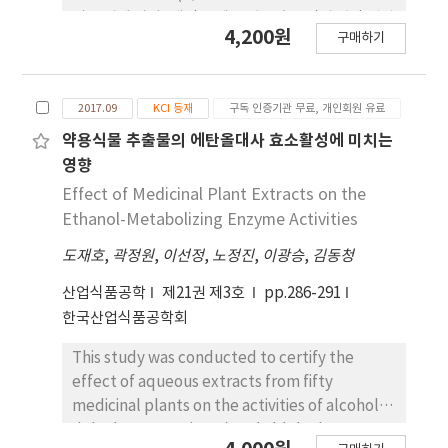
25 ㎥으로 나타났다. 그리고 경남지역 대나무 숲의 이
의 변경에 따라, 개정 전에는 평균 흉고직경 값만 입력
4,200원
산화탄소저장량은 287,277 tCO2 이었으며, ha당 저
구매하기
하도록 구축되어 있으나 개정 후에는 평균 흉고직경,
장량은 47.6 tCO2 인 것으로 나타났다.
최저·최고 흉고직경값으로 표기하는 것으로 변경되
었다. 이와 관련하여 기 구축되어 있는 모든 흉고직경
2017.09
KCI 등재
구독 인증기관 무료, 개인회원 유료
값을 최저·최고 흉고직경값으로 변환 할 수 있는 추
정 알고리즘이 필요하다. 따라서 본 연구는 국유림경
약용식물 추출물의 에탄올대사 효소활성에 미치는
영정보시스템에 포함되어 있는 12개 주요 수종에 대
영향
한 최저·최고 흉고직경을 자동으로 표기할 수 있는
Effect of Medicinal Plant Extracts on the
추정식을 개발하기 위해 수행하였다. 최저·최고 흉
Ethanol-Metabolizing Enzyme Activities
고직경 추정식을 개발하기 위하여 제5∼6차
도재호
,
곽정원
,
이선정
,
노정진
,
이광승
,
김동청
(2006∼2015년) 국가산림자원조사(National
Forest Inventory, NFI)의 6,858개 고정표본점 자
산업식품공학
제21권 제3호
pp.286-291
료를 이용하였다. 최저·최고 흉고직경 추정식 도출
한국산업식품공학회
을 위하여 흉고직경, 임령, 수고의 3가지 생장변수를
이용한 흉고직경-임령, 흉고직경-수고의 2가지 추정
This study was conducted to certify the
모형을 적용하였다. 본 연구에서 가장 적합한 최저·
effect of aqueous extracts from fifty
최고 흉고직경 추정모형은 흉고직경과 수고 변수를
medicinal plants on the activities of alcohol
이용한 추정식 Dmin=a+bD+cH,
dehydrogenase (ADH) and aldehyde