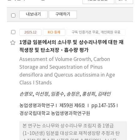
내보내기
구매하기
2025.12
KCI 등재
구독 인증기관 무료, 개인회원 유료
1영급 임분에서의 소나무 및 상수리나무에 대한 재
적생장 및 탄소저장·흡수량 평가
Assessment of Volume Growth, Carbon
Storage and Sequestration of Pinus
densiflora and Quercus acutissima in Age
Class I Stands
손영모
,
이선정
,
임종수
,
송정은
,
홍성희
,
김태인
농업생명과학연구
제59권 제6호
pp.147-155
경상국립대학교 농업생명과학연구원
본 연구는 소나무와 상수리나무 조림지 중 1영급
(1~10년생) 임분을 대상으로 재적생장량 추정과 탄