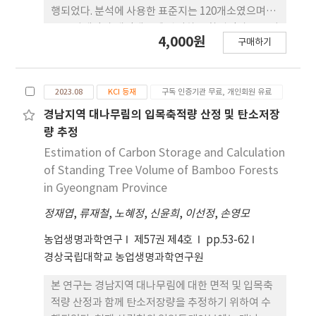
국제 지침인 IPCC GL 방법에 따라 탄소저장량과 흡
행되었다. 분석에 사용한 표준지는 120개소였으며,
수량을 산정하였으며, 탄소량 산정에 필요한 수종별
신죽 발생량과 재적생장에 관여하는 환경인자로는 기
4,000원
탄소계수는 국가 공인 자료를 활용하였다. 탄소 계정
구매하기
존 입목죽의 밀도, H/D형상비, 수관밀도, 해발고, 토
결과, 10년생일 때 탄소저장량은 소나무림 9.993
양형, 국소지형 등 이었다. 그리고 반응변수는 신죽 발
tCO2 ha-1, 상수리나무림 10.365 tCO2 ha-1였으
생량과 재적생장을 두고, 설명변수는 이들에 영향하
며, 1영급지 탄소흡수량 평균은 소나무림 4.441
2023.08
KCI 등재
구독 인증기관 무료, 개인회원 유료
는 환경인자를 두어서, 반응변수와 설명변수 간 관계
tCO2 ha-1 yr-1, 상수리나무림 5.260 tCO2 ha-1
를 수량화 I 방법으로 분석하였다. 신죽의 발생량에 관
경남지역 대나무림의 입목축적량 산정 및 탄소저장
yr-1으로 나타났다
여하는 인자는 기존 입목죽 밀도, H/D형상비, 해발
량 추정
고, 토양형, 국소지형인 것으로 나타났으며, 이들의
Estimation of Carbon Storage and Calculation
관계는 다중회귀식 형태의 모델로 도출되었다. 이 추
of Standing Tree Volume of Bamboo Forests
정모델의 설명력은 50.4%였으며, 모델의 통계적 유
in Gyeongnam Province
의성은 5% 유의수준에서 인정이 되었다. 그리고 5개
정재엽
,
류재철
,
노혜정
,
신윤희
,
이선정
,
손영모
설명변수 중 내부상관을 배제한 편상관계수를 도출한
결과, 계수는 국소지형, 입목죽의 입목밀도, H/D형
농업생명과학연구
제57권 제4호
pp.53-62
상비 순으로 나타났다. 수량화분석 에 의한 신죽 재적
경상국립대학교 농업생명과학연구원
생장에 관여하는 인자로는 입목죽의 밀도, H/D형상
비, 수관밀도, 해발고로 나타났다. 4개 변수를 이용한
본 연구는 경남지역 대나무림에 대한 면적 및 입목축
신죽 재적 추정모델은 64.3%을 설명력을 가지며, 통
적량 산정과 함께 탄소저장량을 추정하기 위하여 수