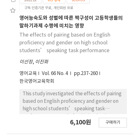
2011.12
KCI 등재
SCOPUS
분한 탄소저감 기능을 갖고 있음을 알 수 있었다.
의 온도는 표면 20 cm 깊이는 환경에 따라 민감하게
구독 인증기관 무료, 개인회원 유료
변하는데 비하여, 40~100 cm 깊이에서는 점진적으
로 변하여 적재 12일 만에 3˚C에서 최고온도 58.9˚C
영어능숙도와 성별에 따른 짝구성이 고등학생들의
에 도달하였고, 150 cm 깊이에서는 24일 만에 최고
말하기과제 수행에 미치는 영향
온도에 도달하였다. 수분함량은 발효 24일 만에 초기
The effects of pairing based on English
31%에서 26.5~28.0%로 점진적으로 감소하였다. 발
proficiency and gender on high school
효기간 중 톱밥의 화학성을 보면, pH는 대체로 5.2에
students’ speaking task performance
서 5.6으로 점진적으로 상승하였으나, 150 cm 깊이
이선정
에서만은 16일만에 4.4~4.7로 낮아졌다. 톱밥의 탄소
,
이진화
함량은 68~70%로 변화가 적은데 비하여, 질소함량
영어교육
Vol. 66 No. 4
pp.237-260
은 0.22%에서 0.25%로 점진적으로 상승하여 C/N비
한국영어교육학회
는 320에서 280으로 낮아졌다. 톱밥의 P함량은
0.005%에서 46일째 0.022%로 점진적으로 증가하
This study investigated the effects of pairing
였다. 톱밥의 열수추출액 삼투압 농도는 41.5~44.2
based on English proficiency and gender on
mmol/kg로 적재 깊이에 따른 차이는 없었다. 초기
high school students’ speaking task
톱밥의 방사유세포에는 전분 입자가 존재하고 도관에
performance. A total of 16 high school
6,100원
는 균사가 없었으나, 발효 35일 후에는 세포 내 전분
구매하기
students - 4 female advanced, 4 female
입자는 소수 남았고, 톱밥입자의 표면과 목질부 도관
intermediate, 4 male advanced, and 4 male
내에는 균사가 생장하였다. 톱밥발효가 표고재배에
intermediate learners - performed two