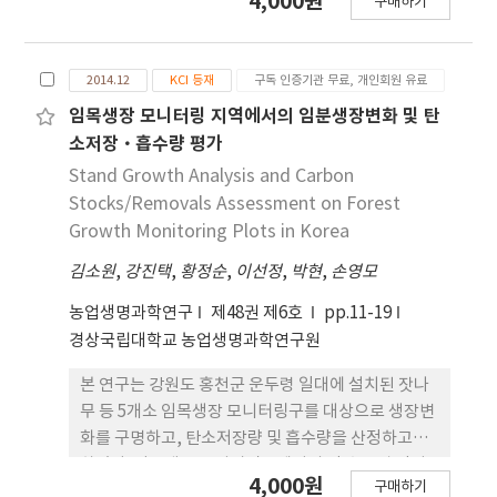
4,000원
Dmax=a+bD+cH으로 나타났으며, 12개의 주요 수
구매하기
dehydrogenase (ALDH) in vitro. Each aqueous
종의 최소 최대 흉고직경 추정식을 개발하였다.
extract was prepared by combining one-part
medicinal plants with twenty-parts distilled
2014.12
KCI 등재
구독 인증기관 무료, 개인회원 유료
water at 80°C for 8 h. Among the fifty
medicinal plants, Allium sativum L. and
임목생장 모니터링 지역에서의 임분생장변화 및 탄
Cinnamomum cassia Presl were regarded as
소저장·흡수량 평가
an effective anti-hangover substance. Allium
Stand Growth Analysis and Carbon
sativum L. extract increased ALDH activity
Stocks/Removals Assessment on Forest
more than 2 times compared with ADH
Growth Monitoring Plots in Korea
activity, enhancing the acetaldehyde
김소원
,
강진택
,
황정순
,
이선정
,
박현
,
손영모
degradation. Cinnamomum cassia Presl
extract dramatically inhibited ADH activity
농업생명과학연구
제48권 제6호
pp.11-19
compared with ALDH activity, thus potently
경상국립대학교 농업생명과학연구원
decreasing the acetaldehyde formation. ADH
and ALDH activities were proportionally
본 연구는 강원도 홍천군 운두령 일대에 설치된 잣나
inhibited according to the increased
무 등 5개소 임목생장 모니터링구를 대상으로 생장변
concentration of Cinnamomum cassia Presl
화를 구명하고, 탄소저장량 및 흡수량을 산정하고자
extract. The aqueous extract of
하였다. 임목생장 모니터링구에서의 각 수종별 단위
4,000원
Cinnamomum cassia Presl at a concentration
구매하기
면적(ha)당 연평균 임분재적 생장율은 잣나무 6.6%,