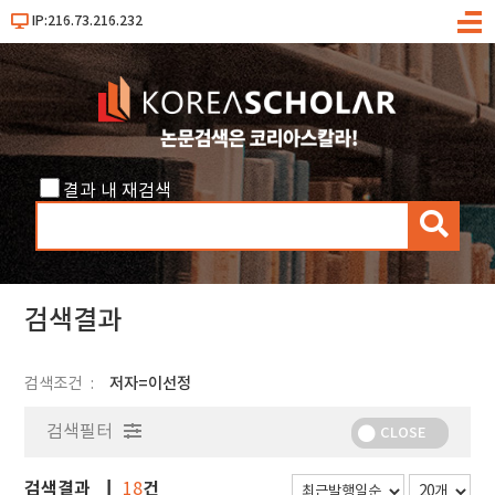
IP:216.73.216.232
메
뉴
결과 내 재검색
검
색
검색결과
검색조건
저자=이선정
검색필터
CLOSE
검색결과
건
18