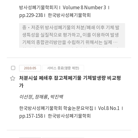
방사성폐기물학회지
Volume 8 Number 3
pp.229-238
한국방사성폐기물학회
중·저준위 방사성폐기물의 처분/폐쇄 이후 기체 발
생특성을 실질적으로 평가하고, 이를 이용하여 발생
기체의 종합관리방안을 수립하기 위해서는 실제 처분
환경 및 특성을 고려한 장기간의 실증실험이 반드시
필요하다. 이와 관련하여, 국내에서는 월성원자력환
경관리센터의 1단계 10만 드럼 처분에 대한 건설 및
2010.05
서비스 종료(열람 제한)
운영허가 후속조치의 일환으로 현장부지에 기체발생
처분시설 폐쇄후 잡고체폐기물 기체발생량 비교평
실증실험시설이 설치/운영될 예정이다. 이에 대한 기
가
초자료를 확보하기 위해, 세계 각국에서 다양한 방법
으로 수행된 기체 발생 관련실험에 대한 제반사항을
이선정
,
정해룡
,
박진백
면밀히 검토하였다. 그 결과 우리나라와 처분방식이
한국방사성폐기물학회 학술논문요약집
Vol.8 No.1
동일하며, 실제 폐기물 포장드럼 및 기본 처분단위를
pp.157-158
한국방사성폐기물학회
이용하여 대규모로 수행된 핀란드의 기체 발생 실험
자료를 국내 실증실험에 대한 유용한 벤치마크로 사
용할 수 있을 것으로 판단된다.