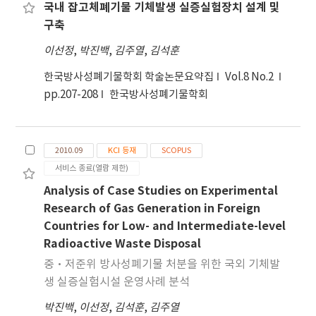
discussed with regard to more feasible and
초등학생과 교사를 대상으로 한 설문지를 통해 국제
국내 잡고체폐기물 기체발생 실증실험장치 설계 및
more effective ways of grouping for pair work
이해교육의 실태와 요구를 조사하고 분석하였다. 설
구축
in high school English classes.
문지를 분석한 결과 국제이해교육의 본질에대한 인식
이선정
,
박진백
,
김주열
,
김석훈
보다는 교과교육과정의 내용을 답습하는 형태의 수업
이 이루어지고 있었다. 대도시를 중심으로 교사와 학
한국방사성폐기물학회 학술논문요약집
Vol.8 No.2
생의 해외 체험의 횟수가 증가하고 있으나 국제이해
pp.207-208
한국방사성폐기물학회
교육의 태도에대한 측면은 지역별, 교사의 교직경력
별, 교사의 해외경험에 따라 큰 차이를 보인다.
2010.09
KCI 등재
SCOPUS
서비스 종료(열람 제한)
Analysis of Case Studies on Experimental
Research of Gas Generation in Foreign
Countries for Low- and Intermediate-level
Radioactive Waste Disposal
중·저준위 방사성폐기물 처분을 위한 국외 기체발
생 실증실험시설 운영사례 분석
박진백
,
이선정
,
김석훈
,
김주열