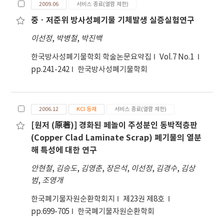
2009.06
서비스 종료(열람 제한)
중ㆍ저준위 방사성폐기물 기체발생 실증실험연구
이선정
,
박병철
,
박진백
한국방사성폐기물학회 학술논문요약집
Vol.7 No.1
pp.241-242
한국방사성폐기물학회
2006.12
KCI 등재
서비스 종료(열람 제한)
[원저 (原著)] 경화된 페놀이 주성분인 동박적층판
(Copper Clad Laminate Scrap) 폐기물의 열분
해 특성에 대한 연구
안현철
,
김승도
,
김영춘
,
장은석
,
이선정
,
김경수
,
김상
범
,
조영개
한국폐기물자원순환학회지
제23권 제8호
pp.699-705
한국폐기물자원순환학회