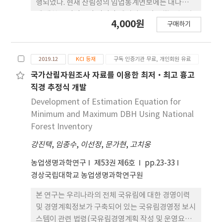
계적 유의수준 5%에서 유의성이 인정되었다. 그리고
행되었다. 현재 산림청의 임업통계연보에는 대나무림
편상관계수는 H/D형상비, 해발고, 입목죽의 밀도의
에 대한 공간정보인 면적만 제시되고 있을 뿐, 입목축
4,000원
순으로 나타났다.
구매하기
적에 대한 정보는 전혀 제공되고 있지 못하다. 따라서
본 연구에서는 최근에 만들어진 대나무 재적표를 활
용하여 경남지역의 입목축적량을 계산하고, 여기에
2019.12
KCI 등재
구독 인증기관 무료, 개인회원 유료
탄소배출계수를 이용하여 탄소저장 량을 계산하였다.
대나무림에 대한 면적은 1/5,000 수치임상도에서 추
국가산림자원조사 자료를 이용한 최저·최고 흉고
출하였으며, 입목축적을 산정하기 위해 현지조사한
직경 추정식 개발
표준지 자료를 활용하였다. 표준지의 대나무는 개체
Development of Estimation Equation for
목 별로 흉고직경과 수고에 재적표를 적용하여 표준
Minimum and Maximum DBH Using National
지의 재적을 산정하였다. 경남지역 대나무의 공간분
Forest Inventory
포 면적은 총 6,038ha로서, 전국 대나무림(20,262
강진택
,
임종수
,
이선정
,
문가현
,
고치웅
ha)중 약 30%를 차지하는 것으로 나타났다. 경남지
역 중에서는 하동군이 가장 많은 면적인 1,027 ha가
농업생명과학연구
제53권 제6호
pp.23-33
분포하는 것으로 나타났다. 경남지역의 시계열적인
경상국립대학교 농업생명과학연구원
분포면적 변화는 2013년 대비 2022년에 약 20.3% 감
소하였으 며, 2019년 대비 약 0.4%가 감소하였다. 경
본 연구는 우리나라의 전체 국유림에 대한 경영이력
남지역 대나무의 입목축적량은 2022년말 현재
및 경영계획정보가 구축되어 있는 국유림경영정 보시
148,510 ㎥인 것으로 계산되었으며, ha당 축적은 약
스템이 관련 법령(국유림경영계획 작성 및 운영요령)