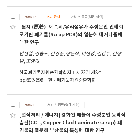
2006.12
KCI 등재
서비스 종료(열람 제한)
[원저 (原著)] 에폭시/유리섬유가 주성분인 인쇄회
로기판 폐기물(Scrap PCB)의 열분해 메커니즘에
대한 연구
안현철
,
김승도
,
김영춘
,
장은석
,
이선정
,
김경수
,
김상
범
,
조영개
한국폐기물자원순환학회지
제23권 제8호
pp.692-698
한국폐기물자원순환학회
2006.10
서비스 종료(열람 제한)
[열적처리 / 에너지] 경화된 페놀이 주성분인 동박적
층판(CCL, Copper Clad Laminate scrap) 폐
기물의 열분해 부산물의 특성에 대한 연구