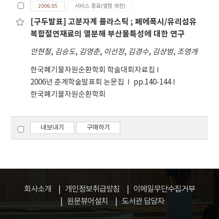
2006.05
서비스 종료(열람 제한)
[구두발표] 고분자계 플라스틱 ; 폐에폭시/유리섬유
복합절연재료의 열분해 부산물특성에 대한 연구
안현철
,
김승도
,
김영춘
,
이선정
,
김경수
,
김상범
,
조영개
한국폐기물자원순환학회 학술대회자료집
2006년 춘계학술발표회 논문집
pp.140-144
한국폐기물자원순환학회
내보내기
구매하기
회사소개
개인정보취급방침
이메일무단수집거부
원문뷰어설치
도서관 담당자