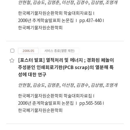
안현철
,
김승도
,
김영춘
,
이선정
,
김경수
,
김상범
,
조영개
한국폐기물자원순환학회 학술대회자료집
2006년 추계학술발표회 논문집
pp.437-440
한국폐기물자원순환학회
2006.05
서비스 종료(열람 제한)
[포스터 발표] 열적처리 및 에너지 ; 경화된 페놀이
주성분인 인쇄회로기판(PCB scrap)의 열분해 특
성에 대한 연구
안현철
,
김승도
,
김영춘
,
이선정
,
김경수
,
김상범
,
조영개
한국폐기물자원순환학회 학술대회자료집
2006년 춘계학술발표회 논문집
pp.565-568
한국폐기물자원순환학회