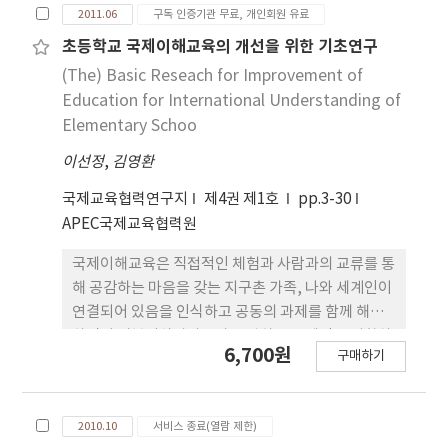
미치는 영향은 차후 계속적인 연구가 필요하다.
2011.06
구독 인증기관 무료, 개인회원 유료
information gap tasks spotting differences
between two pictures, once with a same-
초등학교 국제이해교육의 개선을 위한 기초연구
level learner and once with a different-level
(The) Basic Reseach for Improvement of
learner. Their performance was analyzed in
Education for International Understanding of
terms of degree of task completion, amount
Elementary Schoo
of utterances and fluency. The results
이선정
,
김영환
showed (a) advanced level learners
performed the task more accurately, more
국제교육협력연구지
제4권 제1호
pp.3-30
fluently, and in higher length when they
APEC국제교육협력원
were paired with advanced level learners
than paired with lower level learners,
국제이해교육은 직접적인 체험과 사람과의 교류를 통
although the differences were not
해 공감하는 마음을 갖는 지구촌 가족, 나와 세계인이
significant; (b) For intermediate level
연결되어 있음을 인식하고 공동의 과제를 함께 해결
learners, male students demonstrated a
하면서 더불어살아가고자 노력하는 국제인을 지향하
6,700원
better performance when paired with higher
구매하기
는 교육이다. 최근 세계화와 함께 지구촌의 심리적거
level learners, but female students
리는 매우 좁아지고 있으며 이처럼 변화하는 현실적
performed better when paired with the
요구에 맞추어 초등학교 시기부터국제이해교육의 필
same level learners. The findings are
2010.10
서비스 종료(열람 제한)
요성이 부각되고 있다.본 연구는 서울, 부산, 광주의