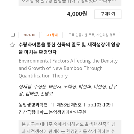
소저장 및 흡수량 산정을 위해 수행되었다. 소나무림
과 상수리나무림 표준지는 각각 36개소와 25개소를
4,000원
구매하기
조사하여 분석에 이용하였으며, 재적생장량 추정을
위해 Mitscherlich 등 6개 모델을 적용하였다. 모델
의 적합도 지수, 편의, 추정치의 표준오차, 수정된 아
2024.10
KCI 등재
구독 인증기관 무료, 개인회원 유료
카이케 지수 등 7가지 검정통계량을 활용하여 수종별
최적 모델을 선정한 결과, 소나무림은 Gompertz 모
수량화이론을 통한 신죽의 밀도 및 재적생장에 영향
델(FI: 0.3591), 상수리나무림은 Schumacher 모델
을 미치는 환경인자
(FI: 0.5225)이 최적식으로 도출되었다. 선정된 두 모
Environmental Factors Affecting the Density
델은 소나무림 과 상수리나무림의 10년생까지 재적
and Growth of New Bamboo Through
생장량을 산정하는데 활용하였다. 10년생일 때 재적
Quantification Theory
생장량은 소나무림 13.288 m3 ha-1, 상수리나무림
정재엽
,
주정운
,
배은지
,
노혜정
,
박천희
,
이선정
,
김우
7.977 m3 ha-1로 나타났다. 도출된 재적생장량은 연
용
,
김태인
,
손영모
평균생장량(MAI)과 정기평균생장량(PAI)으로 재산
정하였는데, PAI는 탄소흡수량 산정에 활용된다. 재
농업생명과학연구
제58권 제5호
pp.103-109
적생장곡선에 따르면 소나무림은 8년생일 때 변곡점
경상국립대학교 농업생명과학연구원
(PAI 최고지점, 3.037 m3 ha-1가 나타났으나, 상수
리나무림은 아직 변곡점이 형성되지 않아 두 임분 간
본 연구는 대나무 숲에서 당해년도 발생한 신죽의 양
생장패턴 차이가 확인되었다. 수종별 PAI를 활용하여
과 재적생장에 관계하는 환경인자를 찾기 위하여 수