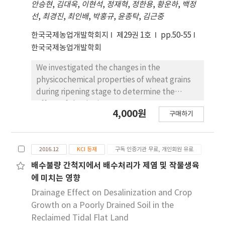
안승현
,
김대욱
,
이현석
,
정재혁
,
정한용
,
황운하
,
백정
(JBG), were initially selected which are late-
선
,
최경진
,
최인배
,
박홍규
,
윤종탁
,
김근중
heading, long plant height, wide leaves, seed
shatter-resistant, and with high dry forage
한국국제농업개발학회지
제29권 1호
pp.50-55
yield in Saemangyem reclaimed tideland.
한국국제농업개발학회
The highest fresh weight and dry weight of
barnyard millet were 78.4 ton ha-1, and
We investigated the changes in the
21.1ton ha-1 in transplanting May 10. The
physicochemical properties of wheat grains
content of proline was the highest in JBG and
during ripening stage to determine the
IT153610 variety. Total phenol contents were
effect of the rise in average temperature on
4,000원
the highest in JBG and the lowest in PI183332
구매하기
that of wheat grains. The treated average
variety, but very high in yield ability were
temperatures were 18.3°C(control),
selected; JBG was selected.
19.9°C(1.6°C increase), 21.5°C(3.2°C increase) in
2016.12
KCI 등재
구독 인증기관 무료, 개인회원 유료
artificial climate room from heading time to
harvest. Results showed that the ripening
배수불량 간척지에서 배수처리가 제염 및 작물생육
period from heading to maturity tended to
에 미치는 영향
be shorter during higher temperature
Drainage Effect on Desalinization and Crop
treatment condition. The 1,000-grain weight,
Growth on a Poorly Drained Soil in the
grain width, number of florets per spike, and
Reclaimed Tidal Flat Land
number of grains per spike decreased as the