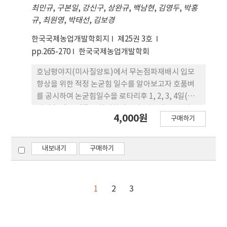
최민규
,
구본일
,
강신구
,
상완규
,
백남현
,
김영두
,
박홍
량 및 수량구성요소 모두 관개방법별 유의적인 차이
규
,
최원영
,
박태선
,
김보경
가 없었으며, 완전미 비율, 단백질 함량도 유의한 차
이가 나타나지 않았다. 이상의 결과에서 간단관개를
한국국제농업개발학회지
제25권 3호
하여도 관행관개방식에 비해 벼의 생육 및 수량, 그리
pp.265-270
한국국제농업개발학회
고 미질에 차이가 없었던 반면 물생산성을 높이는 결
과를 보였다. 따라서 벼 재배시용수절약 측면에서 간
호남평야지(미사질양토)에서 무논점파재배시 입모
단관개의 적용이 가능할 것으로 보인다.간단관개를
향상을 위한 적정 논굳힘 일수를 알아보고자 호품벼
포함한 종합적인 재배기술을 연구하여 관개비용의절
를 공시하여 논굳힘일수을 로타리후 1, 2, 3, 4일(로
감이나 수량의 증대 같은 이익적 요소들이 제공된다
타리후 담수 1일)로 처리하였으며, 파종 후 물관리 방
4,000원
면 농가에서도 관심을 갖게 될 것으로 생각된다.
구매하기
법을 알아보고자 파종 후 물관리는무담수, 간헐담수
(파종후 2, 4, 6일)로 처리하였고 그리고 제초제 적정
처리시기를 알아보고자 제초제 처리시기를 파종 후
내보내기
구매하기
10, 12, 14, 16로 하여 입모수 및 초기생육을 조사하
였다.무논점파재배시 논굳힘 일수에 따른 입모수는
2, 3일 논굳힘에서 m2당 117, 114개로 많았으나 1일
1
2
3
및 4일 논굳힘에서는 m2당 88개 및 83개로 적었으
며, 초장 및 근장은 논굳힘 3일 까지는 논굳힘 일수가
증가할수록 길었으나 논굳힘 4일에서는 짧아졌다.무