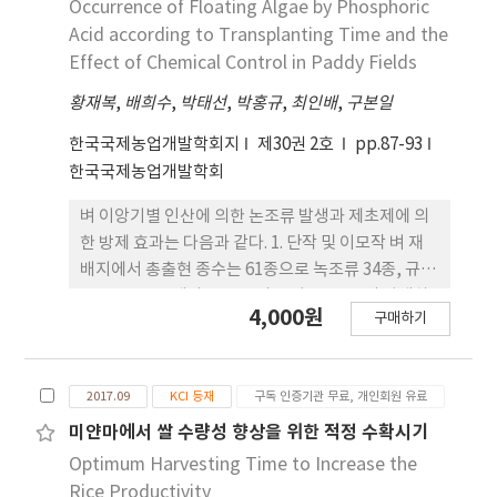
Occurrence of Floating Algae by Phosphoric
Acid according to Transplanting Time and the
Effect of Chemical Control in Paddy Fields
황재복
,
배희수
,
박태선
,
박홍규
,
최인배
,
구본일
한국국제농업개발학회지
제30권 2호
pp.87-93
한국국제농업개발학회
벼 이앙기별 인산에 의한 논조류 발생과 제초제에 의
한 방제 효과는 다음과 같다. 1. 단작 및 이모작 벼 재
배지에서 총출현 종수는 61종으로 녹조류 34종, 규조
류 16종, 유글레나 7종, 그리고 남조류 4종이 발생하
4,000원
구매하기
였고, 녹조류, 규조류는 이모작지가 많았고, 유글레
나는 같았으며 남조류는 단작이 많았다. 2. 인산을 이
앙전에 50%처리하고 분얼기에 50% 시비하였을 때
2017.09
KCI 등재
구독 인증기관 무료, 개인회원 유료
총인이 0.06 mg L-1로 가장 높았고, 조류 발생량도
무인산 대비 6월 6일 이앙한 구에서 14.8 mg 20 ml-
미얀마에서 쌀 수량성 향상을 위한 적정 수확시기
1으로 3배 이상, 6월 20일에 이앙한 구에서 9.8 mg
Optimum Harvesting Time to Increase the
20 ml-1 2배 이상 증가하였다. 3. 벼 생육단계별 분얼
Rice Productivity