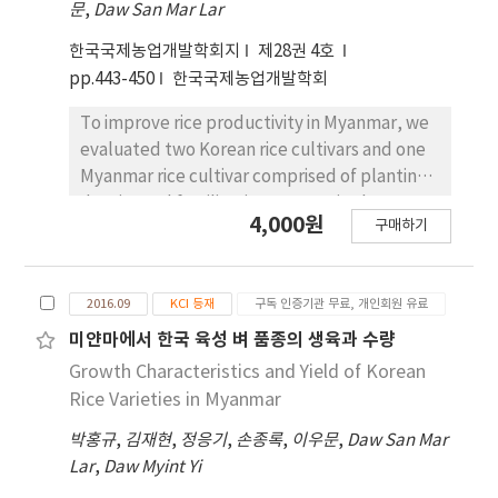
문
,
Daw San Mar Lar
little effect in lowering ground water table.
Waterlogging intensity in SEW30 values
한국국제농업개발학회지
제28권 4호
during the growing season was the lowest in
pp.443-450
한국국제농업개발학회
SD 297 compared with the OD30 855, ND
1,420 and OD60 1,553 cm-day. From the
To improve rice productivity in Myanmar, we
above results, subsurface drainage system
evaluated two Korean rice cultivars and one
control soil salinity and waterlogging. Also,
Myanmar rice cultivar comprised of planting
the open ditch drainage had an effect on
density and fertilization amount in three
4,000원
구매하기
drainage improvement but there was no
experiments from rainy season 2014 to dry
significant effect on desalinization. So
and rainy season 2015. In the planting density
drainage and soil reclamation were
experiment during wet season 2014, the rice
2016.09
KCI 등재
구독 인증기관 무료, 개인회원 유료
essentially needed to stable upland crop
yield in ‘Yeongpoong’ and
cultivation at the reclaimed tidal flat land.
‘Shwethweyin’ cultivars increased
미얀마에서 한국 육성 벼 품종의 생육과 수량
considerably under high planting density but
Growth Characteristics and Yield of Korean
there was no significant differences in rice
Rice Varieties in Myanmar
yield of ‘Dasan 2’ cultivar between
박홍규
,
김재현
,
정응기
,
손종록
,
이우문
,
Daw San Mar
planting density treatment. In dry season
Lar
,
Daw Myint Yi
cultivation 2015, rice yield increased
considerably under high planting density at