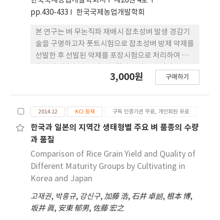
한국국제농업개발학회지
제26권 4호
(benzobicyclon) 등은 물달개비 및 올챙이고랭이
등을 고려해 볼 때 남부 평야지에서는 6월 10일 경에
pp.430-433
한국국제농업개발학회
를 함께 관리하는 것이 가능하다. 또한
이앙하는 것이 바람직 할 것으로 판단되었다.
Acetolactate Synthase및 Acetyl-CoA
본 연구는 벼 무논직파 재배시 잡초성벼 발생 경감기
Carboxylase 억제제들에 대한 저항성 강피의관리는
술을 구명하고자 폿트시험으로 잡초성벼 방제 약제를
메페나세트(mefenacet) 등이 2.5엽기까지 가능하
선발한 후 선발된 약제를 포장시험으로 처리하여 잡
다. 그리고 우리나라 벼 재배지에서 제초제 저항성잡
초성벼 제초효과를 검토한 결과는 다음과 같다. 1. 약
초들을 방제하는데 적지 않은 난관들이 있다. 첫째, 지
3,000원
구매하기
제 처리후 담수기간별 잡초성벼 방제가를 보면
금까지 저항성 발생제초제들인 Acetolactate
butachlor는 담수 10일부터 방제가가 100%이었으
Synthase 및 Acetyl-CoA Carboxylase억제제들
며 pretilachlor는 15일에 효과가 있었다. 2. 제초제
의 판매량이 늘고 있기 때문에 저항성 잡초들은 꾸준
2014.12
KCI 등재
구독 인증기관 무료, 개인회원 유료
처리후 담수기간별 벼 입모율을 보면 10일후 벼파종
히 발생하고 번질 것이다. 둘째, 미국 등의 선진국들과
시에는 약해가 다소 있어서 입모율이 떨어졌으나 15
한국과 일본의 지역간 생태형별 주요 벼 품종의 수량
같은연구인력 및 기관이 많이 부족하다.
일후에는 butachlor는 83%, pretilachlor는 95%
과 품질
이었다. 3. 잡초성벼 엽기별 제초제 처리효과는 0 ~ 1
Comparison of Rice Grain Yield and Quality of
엽기는 87 ~100%이었으나 2엽기에는 9 ~ 12%이었
Different Maturity Groups by Cultivating in
다. 잡초성벼의 포장방제가는 pretilachlor 기준량
Korea and Japan
에서 90%, 배량에서 99%이었으며, 약해는
고재권
,
박홍규
,
강신구
,
加藤 浩
,
石井 卓朗
,
根本 博
,
pretilachlor 배량에서 1 정도였다. 4. 벼의 입모율은
坂井 眞
,
安東 郁男
,
佐藤 宏之
처리간 비슷하였으나 간장 및 수장은 제초제 처리에