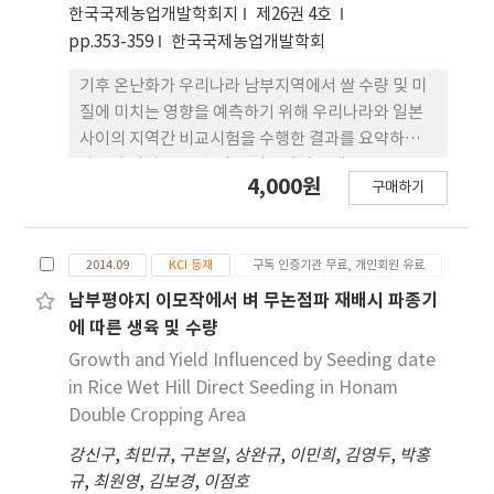
서 크고 길었다. 수량구성요소는 제초제 처리효과가
한국국제농업개발학회지
제26권 4호
인정되었으며, 쌀 수량은 무처리 287 kg/10 a에 비해
pp.353-359
한국국제농업개발학회
pretilachlor 기준량에서 54%, 배량에서 55% 많았
다.
기후 온난화가 우리나라 남부지역에서 쌀 수량 및 미
질에 미치는 영향을 예측하기 위해 우리나라와 일본
사이의 지역간 비교시험을 수행한 결과를 요약하면
다음과 같다. 1. 쌀 수량은 익산에서 조생종은 10 a당
4,000원
구매하기
495 kg, 중생종은 510 kg, 중만생종은 540 kg이었
으며, 하이누즈까에서 조생종은 485 kg, 중생종은
477 kg, 중만생종은 518 kg으로, 익산에 비해 하이
2014.09
KCI 등재
구독 인증기관 무료, 개인회원 유료
누즈까에서 모든 생태형의 수량이 낮았다. 2. 천립중
은 익산에서 조생중은 20.2 g, 중생종은 23.6 g, 중만
남부평야지 이모작에서 벼 무논점파 재배시 파종기
생종은 21.0 g이었다. 쓰꾸바에서 모든 생태형별 천립
에 따른 생육 및 수량
중은 익산보다 약간 무거웠고, 하이누즈까에서는 조
Growth and Yield Influenced by Seeding date
생중 22.8 g, 중생종 25.3 g, 중만생종 23.0 g으로 세
in Rice Wet Hill Direct Seeding in Honam
지역 중 천립중이 가장 무거웠으며, 생태형별로는 세
Double Cropping Area
지역 모두 중생종>중만생종>조 생종 순으로 무거운
강신구
,
최민규
,
구본일
,
상완규
,
이민희
,
김영두
,
박홍
경향을 보였다. 3. 외관상 미질을 고려한 완전미 쌀 수
규
,
최원영
,
김보경
,
이점호
량은 익산에서 10 a당 조생종 366 kg, 중생종 395