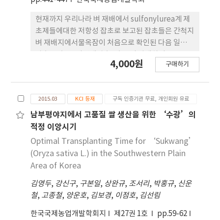
a.
현재까지 우리나라 벼 재배에서 sulfonylurea계 제
초제들에대한 저항성 잡초로 보고된 잡초들은 간척지
벼 재배지에서물옥잠이 처음으로 확인된 다음 일년생
잡초 10초종, 다년생잡초 4초종이 발생하여 모두 14
4,000원
구매하기
종이다. 그리고 2009년Acetolactate Synthase 및
Acetyl-CoA Carboxylase 억제제들에 대한 강피가
저항성으로 처음 보고되었다. 저항성 잡초 발생 초창
2015.03
KCI 등재
구독 인증기관 무료, 개인회원 유료
기에는 sulfonylurea계 제초제들에 대한 저항성초
종들인 광엽 및 방동사니과 잡초들 중에서 하나의 저
남부평야지에서 고품질 쌀 생산을 위한 ‘수광’의
항성 잡초 초종이 논에 주로 우점하였으나 현재에는
적정 이앙시기
한 논에 여러 가지 잡초 초종들이 함께 복합적으로 우
Optimal Transplanting Time for ‘Sukwang’
점하고 있다. 저항성 잡초 생체중 50%를 억제하는 약
(Oryza sativa L.) in the Southwestern Plain
제 농도(GR50)는 저항성 잡초가 감수성 잡초 보다 훨
Area of Korea
씬 높았다. Acetyl-CoA Carboxylase 및
김영두
,
강신구
,
구본일
,
상완규
,
조서리
,
박홍규
,
신운
AcetolactateSynthase 억제제들에 대한 저항성
철
,
고종철
,
양운호
,
김보경
,
이점호
,
김선림
강피도 GR50은 감수성 강피 보다 훨씬 높게 나타났
다. 우리나라 벼 재배지에서제초제 저항성 잡초들의
한국국제농업개발학회지
제27권 1호
pp.59-62
우점 원인은 잡초 생태적 및 제초제작용기작 측면으