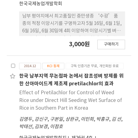
한국국제농업개발학회
로 구분할 수 있다. 잡초 생태적 측면에서는종자생산
량과 생육이 빠른 잡초들이 저항성으로 변이한다. 제
남부 평야지에서 최고품질인 중만생종 ‘수광’ 품
초제 작용기작 측면에서 저항성잡초 발생의 주원인은
종의 적정 이앙시기를 구명하고자 5월 16일, 6월 1일,
약효가길고 선택성이 매우 좋은 sulfonylurea계 제
6월 16일, 6월 30일에 4회 이앙하여 이앙시기별 벼 생
초제들의 높은 선호 때문이다. 국내 논에서
육, 수량구성요소, 수량 및 품질 관련형질을 검토한
3,000원
sulfonylurea계 제초제들의 사용 비율은 약 96%이
구매하기
결과를 요약하면 다음과 같다. 1. 이앙시기별 출수기
다. 벼 직파재배지에서 Acetolactate Synthase 및
는 이앙시기가 늦을수록 출수기도 늦어졌으나 5월 16
Acetyl-CoA Carboxylase 억제제들의 계속적 사용
일 이앙은 8월 12일, 6월 30일 이앙은 8월 29일로 안
은 저항성강피 발생을 가능하게 하였다.
2014.12
KCI 등재
구독 인증기관 무료, 개인회원 유료
전출수기 이내에 출수되었다. 2. 등숙비율은 6월 1일
Sulfonylurea계 제초제들에 대한 저항성 물옥잠의
과 6월 16일 이앙에서 93 ~ 94%로 가장 높았고 5월
한국 남부지역 무논점파 논에서 잡초성벼 방제를 위
acetolactate synthase 활성을 50% 억제하는 제
16일 이앙에서는 87%로 가장 낮았다. 3. 쌀수량은 6
한 산아마이드계 제초제 pretilachlor의 효과
초제 농도인 I50은 감수성 물옥잠에 비해 훨씬 높았는
월 1일과 6월 16일 이앙에서 538 ~ 555 kg/10a로 수
Effect of Pretilachlor for Control of Weed
데이것은 흡수 및 이행에 의한 차이보다는
량이 높고 6월 30일 이앙, 5월 16일 이앙 순이었고 완
Rice under Direct Hill Seeding Wet Surface of
Acetolactate Synthasegene의 돌연변이
전미수량은 쌀수량과 비슷한 경향이었다. 4. 단백질함
Rice in Southern Part in Korea
(mutation) 때문인 것으로 나타났다. 즉
량은 이앙시기에 관계없이 큰 차이를 보이지 않았지
Acetolactate Synthase gene amino acid 197번
김영두
,
강신구
,
구본일
,
상완규
,
이민희
,
박홍규
,
김 선
,
만 늦게 이앙할수록 증가하는 경향이며, 아밀로오스
째 proline이serine로 치환되었기 때문이다. 저항성
박태선
,
김보경
,
이점호
함량도 이앙시기가 늦을수록 증가하였다. 5. 따라서
잡초 관리를 위하여 벤조비싸이크론
‘수광’의 이앙적기는 쌀수량, 완전미수량 및 품질