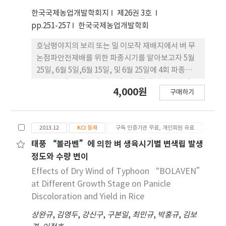
kg, 중만생종 448 kg으로 조생종보다 중만생종의 완
한국국제농업개발학회지
제26권 3호
전미 수량이 많았다. 반면에, 하이누즈까에서는 조생
pp.251-257
한국국제농업개발학회
종 423 kg, 중생종 393 kg, 중만생종 400 kg으로 조
생종이 중만생종보다 완전미 수량이 많았다. 이상의
호남평야지의 보리 또는 밀 이모작 재배지에서 벼 무
결과를 종합하면, 익산지역이 하이누즈까와 비슷한
논점파안전재배를 위한 파종시기를 알아보고자 5월
수준으로 온난화가 진행된다면 쌀 수량은 2 ~ 6% 정
25일, 6월 5일,6월 15일, 및 6월 25일에 4회 파종하여
도 감소할 것으로 보이나, 완전미 수량의 경우 생태형
입모수, 생육 및 수량등을 검토한 결과는 다음과 같
4,000원
및 품종에 따라서 증가하거나 감소할 수도 있는 것으
구매하기
다.1. 입모수는 전 파종기에서 모두 적정 입모수를 확
로 나타났다. 따라서 기후온난화에 대비하여 남부지
보하였으나 파종기간에는 파종기가 늦어짐에 따라 적
역에 적응하는 품종을 육성하기 위해서는 감광성보다
어지는 경향이었다. 2. 출수기는 조생종인 운광벼는 6
는 감온성 유전자원을 탐색하여 이용하는 것이 중요
2013.12
KCI 등재
구독 인증기관 무료, 개인회원 유료
월 25일 파종에서 8월 29일 출수하였고, 중만생종인
하다고 생각되며, 중만생종 중심에서 조생종의 품종
동진2호는 6월 15일 파종에서 8월27일에 출수하여
태풍 “볼라벤”에 의한 벼 생육시기별 변색립 발생
비율을 높이는 방안도 필요할 것으로 사료된다.
호남평야지 안전출수한계기(8월 31일) 이내에 출수
정도와 수량 변이
하였으며, 중만생종인 동진2호를 6월 25일에 파종하
Effects of Dry Wind of Typhoon “BOLAVEN”
는경우에는 출수만한기(9월 3일) 이내에 출수하였
at Different Growth Stage on Panicle
다.3. m2당 수수는 파종기간에는 6월 15일 파종까지
Discoloration and Yield in Rice
는 큰 차이를 보이지 않다가 6월 25일 파종에서 크게
상완규
,
김영두
,
강신구
,
구본일
,
최민규
,
박홍규
,
김보
줄어들었고, 수당립수는 파종기가 늦어짐에 따라 계