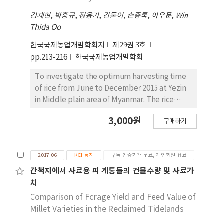
기, 유수형성기, 그리고 수잉기의 토양 인산의 함량은
김재현
,
박홍규
,
정응기
,
김둘이
,
손종록
,
이우문
,
Win
관행 및 인산분시별로 유수형성기가 인산의 함량이
Thida Oo
116.5~191.8 mg kg-1으로 가장 높은 경향이었으며
무 처리구에서는 15.5~29.1 mg kg-1로 낮았다. 이앙
한국국제농업개발학회지
제29권 3호
시기별로는 이앙이 빠를수록 높은 경향이었으며, 인
pp.213-216
한국국제농업개발학회
산분시별로는 관행에 비해 분시하였을 때 높은 경향
을 보였다. 4. 클로로필-a 함량은 6월 6일 이앙한 구에
To investigate the optimum harvesting time
서는 제초제 처리 후 7일에 가장 낮은 6.3 mg m-3 이
of rice from June to December 2015 at Yezin
고, 7월 상순에 무처리구에서 75.8 mg m-3 로 가장
in Middle plain area of Myanmar. The rice
높았다. 6월 20일 이앙한 구에서는 제초제 처리후 7일
cultivars tested were Dasan2,
3,000원
구매하기
에 가장 높은 경향이었으며 제초제 처리 후 14일과 21
Yeongpungbyeo(Korean cultivars) and Shwe
일은 감소하는 경향이었다 5. 논조류 억제율은
Thwe Yin(Myanmar cultivar). The ripened
quinoclamine이 단작에서 59.2%, 이모 작에는
grain rate were high when the harvesting
2017.06
KCI 등재
구독 인증기관 무료, 개인회원 유료
44.4%로 가장 높았으며, 다음으로 bromobutide +
date after heading were between 35 and 40
imazosulfuron + pyraclonil > benzobicyclon +
days for Dasan2, Yeongpungbyeo and
간척지에서 사료용 피 계통들의 건물수량 및 사료가
mefenacet + peno xsulam >무처리 순이었다.
between 30 and 35days for Shwe Thwe Yin,
치
respectively. The highest yield of rice was
Comparison of Forage Yield and Feed Value of
obtained when harvested 35 to 40days after
Millet Varieties in the Reclaimed Tidelands
heading for all cultivars. However, the