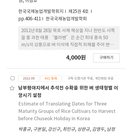
경
,
이점호
속해서 감소되는 경향을 보였다.4. 수량 및 완전미 비
율은 파종기가 늦어짐에 따라 감소하였으며, 특히 6
한국국제농업개발학회지
제25권 4호
월 25일 파종에서는 현저하게 저하되었다.5. 단백질
pp.406-411
한국국제농업개발학회
함량은 조생종인 운광벼는 파종기에 따른 차이를보이
지 않았으나, 중만생종인 동진2호는 파종기가 빠를수
2012년 8월 28일 목포 서해 해상을 지나 한반도 서쪽
록 낮은 경향을 보였다.이상의 결과로 보아 호남평야
을 통 과한 태풍 ‘볼라벤’은 순간 최대 풍속 50
지(전북통) 보리 또는 밀 등 맥후작으로 벼 무논점파
m/s의 강풍으로 벼 이삭에 직접적 피해를 주어 변색
를 재배하는 경우 입모 정도, 출수기, 수량 등을 고려
립 발생 정도에 따라 수량이 감소하였다. 이에 태풍 피
4,000원
하여 볼 때 조생종인 운광벼는 6월 25일까지, 중만생
구매하기
해가 심했던 전라북도 익산, 김제 지 역과 전라남도 영
종인 동진2호는 6월 15일 이내에 파종하는 것이 안전
광, 해남 지역을 대상으로 출수정도에 따른 변색립 발
할것으로 사료된다.
생, 수량구성요소 및 수량 등 태풍 피해에 대한 양 상
2013.09
KCI 등재
구독 인증기관 무료, 개인회원 유료
을 조사하였다. 태풍에 의한 이삭 변색정도는 출수후
5일 피 해 벼가 가장 심했으며, 출수기에는 80%, 출
남부평야지에서 추석전 수확을 위한 벼 생태형별 이
수후 10일에는 71%, 출수후 15일에는 43%, 출수후
앙시기 설정
20일에는 20%였다. 특히 출수후 5일에 피해를 받은
Estimate of Translating Dates for Three
벼는 변색립 회복정도가 태풍 경과 14일에 약 10%미
Maturity Groups of Rice Cultivars to Harvest
만으로 상대적으로 느렸고 18일에도 처음 발 생한 변
before Chuseok Holiday in Korea
색립의 약 30%정도만이 회복되는 것으로 나타났다.
박홍규
,
구본일
,
강신구
,
최민규
,
상완규
,
김영두
,
남정
또 한 10a당 수량을 보면 출수후 20일에 비하여 출수