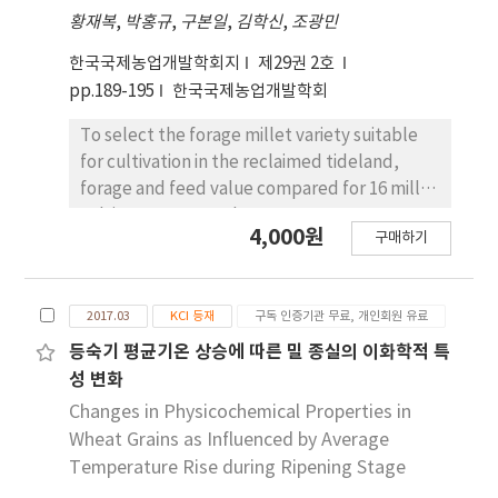
황재복
,
박홍규
,
구본일
,
김학신
,
조광민
shattering loss was the highest in 40days
after heading, the yield losses in 40DAF(days
한국국제농업개발학회지
제29권 2호
after flowering) are 2 to 2.7 times more than
pp.189-195
한국국제농업개발학회
other treatments in 30DAF. Therefore, the
estimated optimum harvesting times are
To select the forage millet variety suitable
40DAF, 31DAF and 25DAF for Dasan2,
for cultivation in the reclaimed tideland,
Yeongpungbyeo and Shwe Thwe Yin,
forage and feed value compared for 16 millet
respectively.
cultivars grown at the Saemangyem
4,000원
구매하기
reclaimed tideland, Korea, from April to
August in 2014-2015. In order to select
barnyard millet for forage that substitute
2017.03
KCI 등재
구독 인증기관 무료, 개인회원 유료
rice, a total of 16 germplasm were collected,
including germplasm in retained by the Rudal
등숙기 평균기온 상승에 따른 밀 종실의 이화학적 특
Development Administration’s Agricultural
성 변화
Genetic Resources Center, and domestic and
Changes in Physicochemical Properties in
foreign germplasm which other researches
Wheat Grains as Influenced by Average
were retaining in Korea. Out of the 16
Temperature Rise during Ripening Stage
germplasm, including Jeju barnyard grass