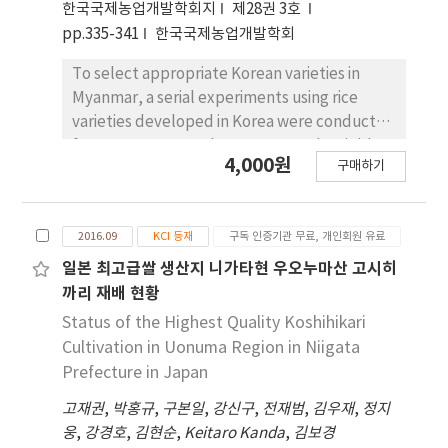
한국국제농업개발학회지
제28권 3호
all experimental cultivars. In wet season
pp.335-341
한국국제농업개발학회
cultivation 2015, the rice yield of ‘Dasan 2’
and ‘Yeongpoong’ cultivars was
To select appropriate Korean varieties in
significantly increased except
Myanmar, a serial experiments using rice
‘Shwethweyin’ cultivar. The yield of
varieties developed in Korea were conducted
‘Dasan 2’ cultivar was high in rainy season
for 2 years, 2014 and 2015. Among the yield
4,000원
구매하기
but there was much variation in yield among
components, panicle number per hill of
the planting density treatment and
Shwe Thwe Yin, Myanmar variety, was 14, 19,
cultivation years. The yield of
17 for 2014 dry season, 2014 wet season and
2016.09
KCI 등재
구독 인증기관 무료, 개인회원 유료
‘Yeongpoong’ cultivar was higher in wet
2015 dry season, respectively, which are 6, 1.3
season cultivation than dry season cultivation
and 5 panicles more than that of Korean
일본 최고급쌀 생산지 니가타현 우오누마산 고시히
and significantly increased with planting
varieties. The grain number per panicle, the
까리 재배 현황
density. In the fertilization amount
ripened grain rate, 1,000 grain weight and
Status of the Highest Quality Koshihikari
experiment, the yield of ‘Dasan 2’ cultivar
yield of Korean rice varieties higher than that
Cultivation in Uonuma Region in Niigata
cultivated in wet season 2014 was increased
of Shwe Thwe Yin, Myanmar variety, at 2014
Prefecture in Japan
considerably with increasing fertilization
dry season and wet season. However, grain
amount but there was no difference
고재권
,
박홍규
,
구본일
,
강신구
,
전재범
,
김우재
,
정지
numbers per panicle, ripened grain rate of
between ‘Yeongpoong’ and
웅
,
강경호
,
김현순
,
Keitaro Kanda
,
김보경
Shwe Thwe Yin were similar to that of Korean