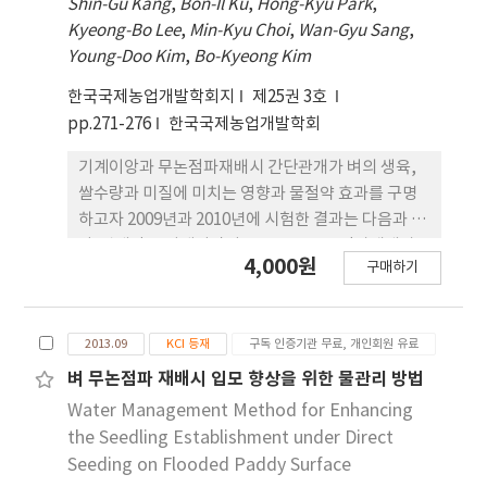
Shin-Gu Kang
,
Bon-Il Ku
,
Hong-Kyu Park
,
까지 소요일수는 5월 10일 이앙시 76일, 6월 25일 이
Kyeong-Bo Lee
,
Min-Kyu Choi
,
Wan-Gyu Sang
,
앙시 57일이었고, 평균온도는 5월 10일 이앙시
Young-Doo Kim
,
Bo-Kyeong Kim
22.1oC, 6월 25일 이앙시 25.9oC로 이앙이 빨라지면
출수까지 평균온도는 낮으나 출수 소요일수가 길어져
한국국제농업개발학회지
제25권 3호
적산온도는 많아졌다. 중생종 재배시 이앙에서 출수
pp.271-276
한국국제농업개발학회
기까지 소요일수는 4월 21일 이앙시 95일, 6월 4일 이
앙시 72일이었고, 평균온도는 4월 21일 이앙시
기계이앙과 무논점파재배시 간단관개가 벼의 생육,
20.3oC, 6월 4일 이앙시 24.7oC이었다. 중만생종 재
쌀수량과 미질에 미치는 영향과 물절약 효과를 구명
배시 이앙에서 출수기까지 소요일수는 4월 20일 이앙
하고자 2009년과 2010년에 시험한 결과는 다음과 같
시 108일, 5월 23일 이앙시 82일이었고, 평균온도는
다. 관개량은 기계이앙이 801mm, 무논점파재배가
4,000원
4월 20일 이앙시 21.5oC, 5월 23일 이앙시 24.0oC이
구매하기
717mm로 기계이앙이 더 많았다. 관개방법별로는 기
었다. 남부평야지에서 이앙후 생장한계온도인 16oC
계이앙재배에서 관행관개가 899mm, 간단관개가
이상이 되는 5월 10일에 이앙을 하여 추석전 출하를
703mm이었고, 무논점파재배에서는 관행관개가
하려면 조생종은 9월 11일, 중생종은 9월 24일, 중만
2013.09
KCI 등재
구독 인증기관 무료, 개인회원 유료
813mm, 간단관개가 621mm이었다. 간단관개는 관
생종은 10월 4일 이후에 추석이 도래해야 가능한 것
행관개에비해 22~24%의 관개수를 절약할 수 있었으
벼 무논점파 재배시 입모 향상을 위한 물관리 방법
으로 나타났다.
며, 이에 따른 단위 관개량당 쌀수량인 물생산성은 기
Water Management Method for Enhancing
계이앙과 무논점파재배모두 간단관개가 높게 나타났
the Seedling Establishment under Direct
다. 초장, 간장, 수장은 간단관개와 관행관개에 차이
Seeding on Flooded Paddy Surface
가 없었으나, 분얼수는 간단관개에서 다소높았다. 수