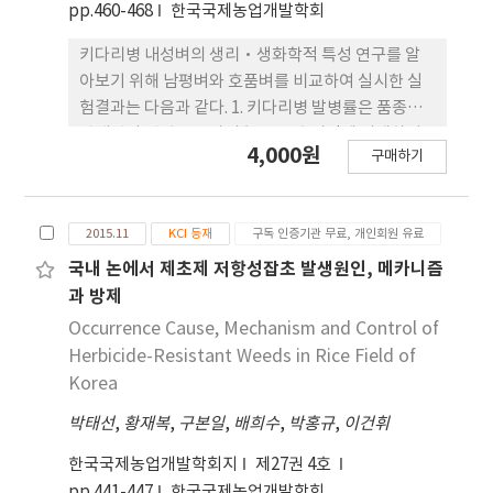
pp.460-468
한국국제농업개발학회
to long in September after than in August.
Breeding program for introducing rice blast
키다리병 내성벼의 생리·생화학적 특성 연구를 알
resistance to Koshihikari started in 1986 in
아보기 위해 남평벼와 호품벼를 비교하여 실시한 실
Niigata Prefecture. Finally, Koshihikari
험결과는 다음과 같다. 1. 키다리병 발병률은 품종에
BL(introduced blast resistance) varieties
관계없이 병원균 포자의 농도,노출시간에 비례하여
4,000원
구매하기
have developed no differences of Koshihikari
증가하며 특히 감수성 품종인 호품벼는그 증가 속도
in agronomic traits, qualities, and taste, etc.
가 더욱 심함을 알 수 있었고 이들 감수성 품종들은 염
and have been cultivated since 2005 in
수선을 통한 종자정선이 키다리병 예방에 중요한 역
2015.11
KCI 등재
구독 인증기관 무료, 개인회원 유료
farmers’ field. Paddy soil fertility is
할을 한다. 2. 키다리병 감염조건에서 남평벼가 호품
managed by incorporating rice straw and
벼에 비해 체내 전분 및 단백질 감소 정도가 더 작았으
국내 논에서 제초제 저항성잡초 발생원인, 메카니즘
manure, and nitrogen fertilizer is applied at
며 α-amylase, CAT,SOD 항산화 효소 활성은 다소
과 방제
rate of 3 ~ 5 kg/10 a. Transplanting date is May
높게 유지되었다. 3. 키다리병 감염조건에서 SOD를
Occurrence Cause, Mechanism and Control of
15 to May 20, and transplanting density is 60 ~
제외한 CAT, POD, APX유전자들은 남평벼가 호품벼
Herbicide-Resistant Weeds in Rice Field of
70 hills per 3.3m2. Midsummer drainage is
에 비해 모두 2 ~ 3배 이상의 강한 발현증가를 보인 반
Korea
applied when the tiller number reached to
면 호품벼에서 GA positive gene인Gα(D1), GID2
280 until 360 per 3.3m2. Optimal accumulated
박태선
,
황재복
,
구본일
,
배희수
,
박홍규
,
이건휘
의 발현이 높은 반면 GA deactivating gene인EUI
temperature from heading to harvest is 950 ~
의 발현은 남평보다 낮은 것으로 나타났다.
한국국제농업개발학회지
제27권 4호
1000oC. Target yield of brown rice is 510 kg/10
pp.441-447
한국국제농업개발학회