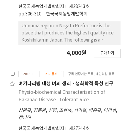
‘Shwethweyin’ cultivar. The yield of
varieties, the yield of Myanmar variety was
한국국제농업개발학회지
제28권 3호
‘Yeongpoong’ cultivar cultivated in dry
higher than yield of Korean varieties, at 2015
pp.306-310
한국국제농업개발학회
and wet season 2015 was increased
dry season. And to study the wide area
significantly with increasing fertilization
adoptability, korean rice varieties and Shwe
Uonuma region in Niigata Prefecture is the
amount. The Myanmar rice cultivar
Thwe Yin were tested for 2 years, 2014, 2015
place that produces the highest quality rice
‘Shwethweyin’ was no difference in yield
and 3 regions, the yield of Hanareum,
Koshihikari in Japan. The following is a
with increasing fertilization amount. The yield
Hangangchal 1 and Dasan 2 were higher than
summary of weather information and
of Korea cultivars ‘Dasan 2’ and
4,000원
the yield of Shwe Thwe Yin and the regional
구매하기
Koshihikari cultivation status in the region.
‘Yeongpoong’ was increased significantly
variation of these korean varieties lower than
The average annual rainfall of Uonuma is
with increasing fertilization amount but there
that of Shwe Thwe Yin at 2014 wet season.
varied from 1,400 in high altitude to 2,500mm
was some yearly and seasonal variation. From
Dasan 2 and Hangangchal 1 were selected as
2015.11
KCI 등재
구독 인증기관 무료, 개인회원 유료
in lowland. The average annual temperature
the above results, if cultivation techniques
promising rice varieties in Myanmar.
is around to 10.0 ~ 12.0oC, which is slightly
벼키다리병 내성 벼의 생리·생화학적 특성 연구
would be applied in Myanmar, it is possible to
higher than of Cheorwon and Unbong in
Physio-biochemical Characterization of
raise productivity by using Korean rice
South Korea. The water resource is affluent
Bakanae Disease- Tolerant Rice
cultivars.
because of heavy snowfall. Higher sunshine
상완규
,
김준환
,
신평
,
조현숙
,
서명철
,
박홍규
,
이건휘
,
hour in August has a good effect on grain
정남진
ripening in Uonuma. In Korea, however,
sunshine hour at Cheolwon and Unbong in
한국국제농업개발학회지
제27권 4호
early maturing cultivar growing area is prone