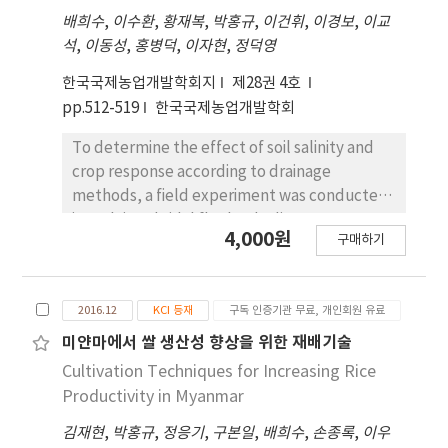
배희수
,
이수환
,
황재복
,
박홍규
,
이건휘
,
이경보
,
이교
ripening period was shortened. Gelatinization
석
,
이동성
,
홍병덕
,
이자현
,
정덕영
properties were affected by high
temperature due to the reduction of starch
한국국제농업개발학회지
제28권 4호
and amylose contents. As the grain filling
pp.512-519
한국국제농업개발학회
period was shortened by high temperature
treatments, the crude protein content
To determine the effect of soil salinity and
increased. As the grain filling period was
crop response according to drainage
shortened by 6 days, the starch and amylose
methods, a field experiment was conducted
contents decreased by 10.8% and 5.4%,
in reclaimed tidal flat land adjacent to
4,000원
respectively. However, the crude protein
구매하기
Yeongsangang located at Sanyimyon
content increased by 1.7% in such a condition.
Haenamgun Jeonnam province for three
Starch content showed positive correlations
years from 2012 to 2014. Three drainage
between amylose and breakdown.
2016.12
KCI 등재
구독 인증기관 무료, 개인회원 유료
methods, subsurface drainage (SD), 30 cm
Meanwhile, it showed negative correlations
open ditch drainage (OD30) and 60cm open
미얀마에서 쌀 생산성 향상을 위한 재배기술
between electric conductivity of leaching
ditch drainage (OD60) tested on silt loam soil.
Cultivation Techniques for Increasing Rice
water from seeds, crude protein content,
In SD and ND, soil salinity were lower than
Productivity in Myanmar
peak viscosity, trough viscosity, final
OD30 and OD60 but there was no significant
viscosity, and setback.
김재현
,
박홍규
,
정응기
,
구본일
,
배희수
,
손종록
,
이우
soil EC to the depth of open ditch. SD had a