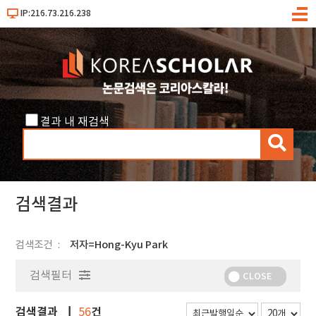
IP:216.73.216.238
메
뉴
결과 내 재검색
검
색
검색결과
검색조건
저자=Hong-Kyu Park
검색필터
CLOSE
검색결과
건
56