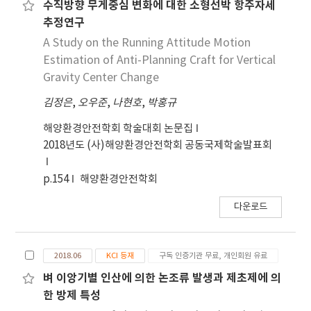
수직방향 무게중심 변화에 대한 소형선박 항주자세
추정연구
A Study on the Running Attitude Motion
Estimation of Anti-Planning Craft for Vertical
Gravity Center Change
김정은
,
오우준
,
나현호
,
박홍규
해양환경안전학회 학술대회 논문집
2018년도 (사)해양환경안전학회 공동국제학술발표회
p.154
해양환경안전학회
다운로드
2018.06
KCI 등재
구독 인증기관 무료, 개인회원 유료
벼 이앙기별 인산에 의한 논조류 발생과 제초제에 의
한 방제 특성