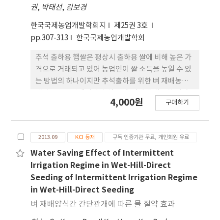
권
,
박태선
,
김보경
후 5일에는 평균 333kg/10a로 63% 수준이었으며,
이후 출수기에는 71%, 출수후 10일에는 84%, 출수
한국국제농업개발학회지
제25권 3호
후 15일에는 95%의 수준이었다.
pp.307-313
한국국제농업개발학회
추석 출하용 햅쌀은 평상시 출하용 쌀에 비해 높은 가
격으로 거래되고 있어 농업인이 쌀 소득을 높일 수 있
는 방법의 하나이지만 추석출하를 위한 벼 재배농가
에서는 품종선택이나 추석 도래 시기에 대응한 이앙
4,000원
구매하기
시기 결정을 하는데 어려움이 있다. 따라서 추석일자
변동에 부합한 추석용 쌀 출하를 위해 벼 이앙시기 및
생태형별 출수기까지의 소요일수, 출수후 생태형별
2013.09
KCI 등재
구독 인증기관 무료, 개인회원 유료
등숙일수 등을 고려한 조생종, 중생종, 중만생종 이앙
시기를 설정하였다. 벼 이앙시기에 7일간의 평균기온
Water Saving Effect of Intermittent
15oC 조건이 최초로 시작되는 일자를 조기이앙의 기
Irrigation Regime in Wet-Hill-Direct
준으로 할 때 가장 먼저 위의 조건에 도달한 지역과 일
Seeding of Intermittent Irrigation Regime
자는 경북 대구와 경남 창원으로 4월 16일 이었으며,
in Wet-Hill-Direct Seeding
가장 늦은 지역은 경북 봉화로 대구에 비해 27일이 늦
벼 재배양식간 간단관개에 따른 물 절약 효과
은 5월 13일이었다. 조생종 재배시 이앙에서 출수기