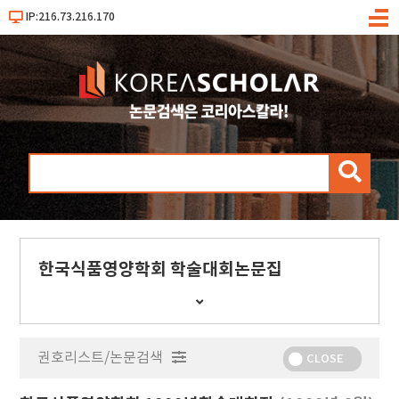
IP:216.73.216.170
메
뉴
검
색
한국식품영양학회 학술대회논문집
간
행
물
권호리스트/논문검색
정
CLOSE
보
보