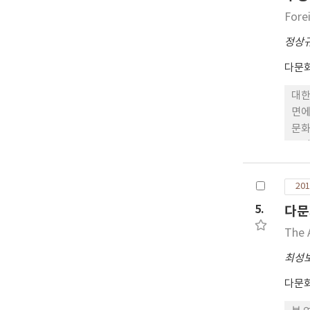
배경
Fore
강조
정상
다문
대한
면에
문화
국인
족도
의 
201
5.
다문
The 
최성
다문