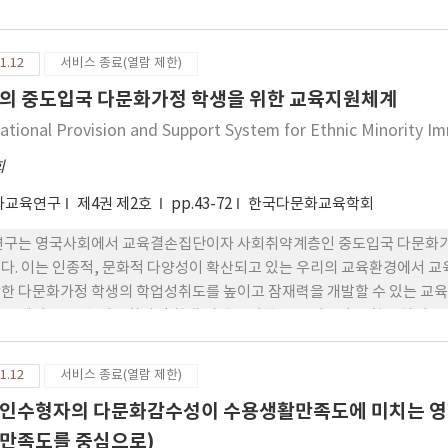
 것으로 파악되었다. 상대적으로 다문화교육 정책 분야와 사회 다문화교육
은 급속하게 증가하는 추세이나, 다문화교육기에 대비한 질적 수준을 담보하
다문화교육 연구는 다문화교육 정책으로 구현 가능한 교육과정 체계화, 시
1.12
서비스 종료(열람 제한)
정책에 대한 연구로의 전환이 필요함을 제기하였다.
의 중도입국 다문화가정 학생을 위한 교육지원체계
ational Provision and Support System for Ethnic Minority Im
희
화교육연구
제4권 제2호
pp.43-72
한국다문화교육학회
연구는 영국사회에서 교육결손집단이자 사회취약계층인 중도입국 다문화가
다. 이는 인종적, 문화적 다양성이 확산되고 있는 우리의 교육환경에서 
한 다문화가정 학생의 학업성취도를 높이고 잠재력을 개발할 수 있는 교육
연구에서는 우선, 다문화가정 학생 지원을 위한 교육 기조와 방향을 살펴
 사례를 검토하였다. 연구의 결과에 따르면, 첫째, 영국의 중도입국 다
(excellence in education)’와 ‘사회적 통합(social inclus
1.12
서비스 종료(열람 제한)
국 이주학생의 성공적 통합은 학교-가정-지역 커뮤니티의 다자간 파트너십
인수형자의 다문화감수성이 수용생활만족도에 미치는 영
생을 지원하기 위해 영국의 학교는 전담인력 배치를 통해 체계적인 교육
하기 위해 다양한 생활지도 및 보살핌(good pastoral care)사업을
만족도를 중심으로)