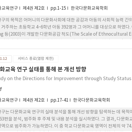
화교육연구
제4권 제2호
pp.1-15
한국다문화교육학회
연구의 목적은 어머니의 다문화사회에 대한 공감과 아동의 사회적 능력 간의
 거주하는 초등학교 4~6학년 아동 392명과 그 어머니를 대상으로 하였
ng 등(2003)이 개발한 다문화공감 척도(The Scale of Ethnocultur
 위하여 이경희(1993)가 개발한 척도를 사용하였다. 자료분석은 t-검증과
 어머니의 다문화사회에 대한 공감 수준은 전반적으로 높은 것으로 나타났다
 차이가 있었다. 즉, 여학생들이 남학생들보다 사회적 능력이 높은 것으로
1.12
서비스 종료(열람 제한)
사회적 능력은 관계가 있는 것으로 나타났다. 즉, 공감적 조망수용과 공감
화교육 연구 실태를 통해 본 개선 방향
고 주도적인 역할을 담당하는 것으로 나타났다. 따라서 어머니의 다문화사
나타나 아동의 또래관계에 있어서 부모의 태도가 매우 중요함을 알 수 있었다
udy on the Directions for Improvement through Study Status 
영
화교육연구
제4권 제2호
pp.17-41
한국다문화교육학회
연구는 다문화교육 연구의 실태 분석을 통해 개선 방향을 탐색하는 데 목적이
463편을 분석, 범주화 후 주제 및 내용 분석을 실시하였다. 그 결과, 다문화
영역으로 범주화가 가능하였다. 이 중 학교 다문화교육 영역이 전체의 약 74.