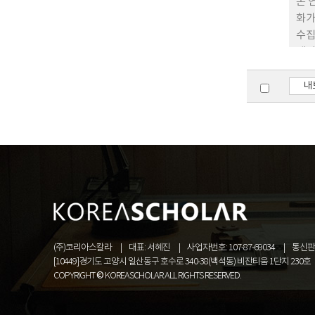
본 
화가
수집
램인
다.
수 
내
필요
(주)코리아스칼라
대표: 서혜진
사업자번호: 107-87-69034
통신판매
[10449]경기도 고양시 일산동구 호수로 340-38(백석동) 비잔티움 1단지 230호
COPYRIGHT © KOREASCHOLAR ALL RIGHTS RESERVED.