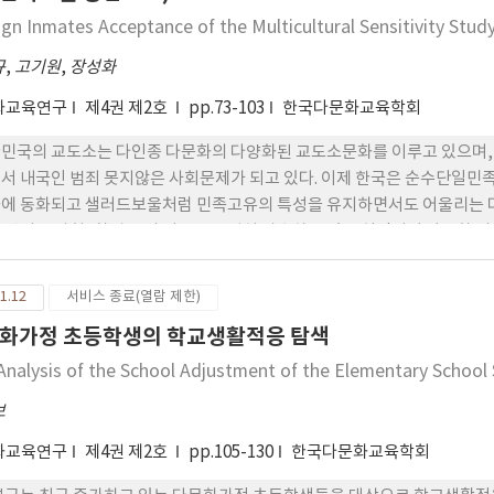
을 가진 모든 학습자들의 잠재력을 제고할 수 있도록 학교 ‘안’과 학
ign Inmates Acceptance of the Multicultural Sensitivity Study
한다.
규
,
고기원
,
장성화
화교육연구
제4권 제2호
pp.73-103
한국다문화교육학회
민국의 교도소는 다인종 다문화의 다양화된 교도소문화를 이루고 있으며,
서 내국인 범죄 못지않은 사회문제가 되고 있다. 이제 한국은 순수단일민
에 동화되고 샐러드보울처럼 민족고유의 특성을 유지하면서도 어울리는 다
 범죄도 사회, 환경 등의 이유로 급격히 상승하고 있는 실정이며 다문화 
 및 의사소통만족도등을 측정하여 외국인수형자의 다문화감수성이 수용생
교정복지정책에 대한 문제제기와 연구가 필요하다고 본다.
1.12
서비스 종료(열람 제한)
화가정 초등학생의 학교생활적응 탐색
Analysis of the School Adjustment of the Elementary School 
보
화교육연구
제4권 제2호
pp.105-130
한국다문화교육학회