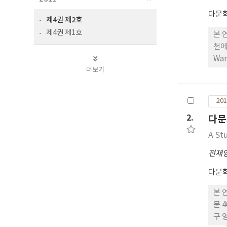
다문
제4권 제2호
제4권 제1호
본 
천에
Wa
더보기
하기
째,
따라
201
의 
2.
다문
적이
로 
A St
전재
다문
본 
문 
구 