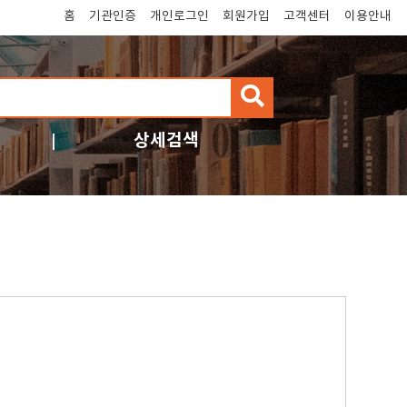
홈
기관인증
개인로그인
회원가입
고객센터
이용안내
검
색
상세검색