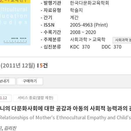
발행기관
한국다문화교육학회
자료유형
학술지
간기
계간
ISSN
2005-4963 (Print)
수록기간
2008 ~ 2020
주제분류
사회과학 > 교육학
사회과학 
십진분류
KDC 370
DDC 370
호
(2011년 12월)
5
건
보내기
구매하기
1.12
서비스 종료(열람 제한)
니의 다문화사회에 대한 공감과 아동의 사회적 능력과의 
Relationships of Mother's Ethnocultural Empathy and Child'
진
,
김리진