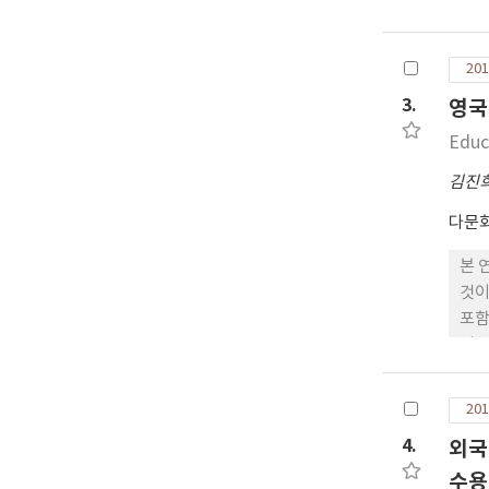
문인
현황
후 
201
육 
3.
영국
Educ
김진
다문
본 
것이
포함
이 
성공
강화
201
도입
4.
외국
주학
제공
수용