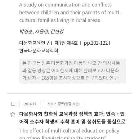
한 연구가 가장 활발하게 진행되었고, 연구대상의 측
A study on communication and conflicts
면에서는 유아교육 분야에서 관련 연구가 가장 많이
between children and their parents of multi-
수행되었으며, 연구방법의 측면에서는 양적 연구방
cultural families living in rural areas
법에 의한 연구가 주도적으로 이루어져 왔다는 점이
박명순
,
차윤경
,
김현경
드러났다. 이러한 연구결과의 시사점으로, 본 연구는
연구주제의 다양화를 위한 학계의 노력이 요구되며
다문화교육연구
제7권 제4호
pp.101-122
이를 위한 하나의 방안으로서 기존에 널리 소개된 다
한국다문화교육학회
문화교육 연구 분야의 주요 개념 및 사례를 한국적 맥
본 연구는 농촌 다문화가정 아동의 부모 간 의사사통
락에 맞게 연구해 갈 필요가 있고, 연구대상의 확대를
과 갈등 양상은 어떠한지에 대해 살펴보고자 다문화
위해 향후 지속적으로 증가할 것으로 예상되는 중·
가정 자녀 185명을 조사대상으로 연구되었다. 연구
고등학교 다문화가정 자녀들과 관련이 있는 교사들을
결과 농촌 다문화가정 아동의 갈등은 평균보다 낮았
대상으로 연구가 보다 활발하게 이루어져야 하며, 연
다. 갈등요인 중 가족관계 갈등이 가장 높았으며, 그
구방법 간의 균형을 위해 질적 연구방법을 통해 다문
다음으로 자아정체성갈등, 국가 및 지역정체성 갈등,
화교육과 관련된 교사의 경험과 실천을 이해하기 위
2014.12
서비스 종료(열람 제한)
친구관계갈등으로 나타났다. 연구문제에 따른 결과를
한 연구가 확대되어야 함을 제시하였다.
다문화사회 친화적 교육과정 정책의 효과: 민족·언
살펴보면 첫째, 농촌 다문화가정 아동의 갈등은 평소
어적 소수자 학생의 수학 흥미 및 성취도를 중심으로
따돌림 경험에 따라서 유의한 차이를 보였으며, 갈등
하위변인인 가족관계 갈등인식은 따돌림 경험과 모국
The effect of multicultural education policy
적 변인에 따라 차이를 보였다. 또한 자아정체성 갈등
on ethno-linguistic minority students’