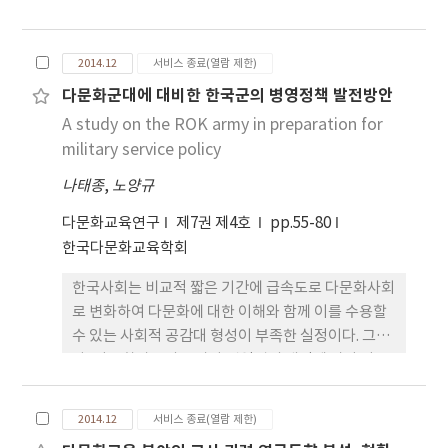
시사점을 얻고 이를 바탕으로 실제 모형이 될 수 있는
문화 인식 수준 향상에 전반적으로 긍정적인 영향을
사례를 제시함으로써 현장 교과 담당 교사의 수업 설
끼쳤으나 여학생 멘토의 경우만 통계적으로 유의미하
계와 실천에 도움이 되는데 있다. 목적 달성을 위한 연
게 향상되어 나타나 멘토의 성별 간에 다소 차이를 보
2014.12
서비스 종료(열람 제한)
구 내용은 다음과 같다. 첫째로, 학습자의 다양성을 문
이고 있었다. 넷째, 대학생 멘토의 다문화멘토링 경험
다문화군대에 대비한 한국군의 병영정책 발전방안
화적 다양성 및 학습 다양성이라고 전제하고 이러한
유무에 따라 다문화 인식 변화에 미치는 영향을 살펴
A study on the ROK army in preparation for
다양성을 고려한 수업설계의 의미와 논리 검토 방향
본 결과 다문화 인식 하위영역별로 다소 차이가 있었
을 제시하였다. 둘째로, 학습자의 다양성을 고려한 수
military service policy
으나 다문화멘토링 경험 유무에 상관없이 다문화 인
업설계 논리로서 다문화교육의 관점을 기초로 학습자
식이 통계적으로 유의미하게 향상된 것으로 나타났
나태종
,
노양규
의 다양성을 고려하는 수업 설계에 도움이 될 수 있는
다. 이상과 같은 연구 결과를 통해 다문화 멘토링이 대
수업 전략을 정리하였다. 이러한 정리를 기초로 수업
학생의 다문화 인식과 관련하여 멘토의 대학유형별,
다문화교육연구
제7권 제4호
pp.55-80
요소인 목표, 내용, 방법, 자료, 평가, 학습 환경 등을
성별, 다문화멘토링 경험 유무에 따라 다소 차이가 있
한국다문화교육학회
중심으로 ‘수업설계에서 학습자의 다양성 고려’를
었으나 다문화 인식과 관련된 다문화 역량을 전반적
한국사회는 비교적 짧은 기간에 급속도로 다문화사회
위한 시사점을 도출하였다. 셋째로, 시사점을 바탕으
으로 향상시킬 수 있는 효과적인 방법이 될 수 있음을
로 변화하여 다문화에 대한 이해와 함께 이를 수용할
로 학습자의 다양성을 고려한 수업설계 방향과 수업
보여주었다.
수 있는 사회적 공감대 형성이 부족한 실정이다. 그러
설계 시 유의점 등을 제안하고 중학교 사회과 수업 지
나, 다문화가족의 증가와 병역법의 개정에 따라 다문
도안 작성에서 학습자의 다양성을 반영하는 방법을
화장병의 군입대는 점진적으로 증가될 것으로 전망되
사례로서 제시하였다. 현장 교사는 교실 수업을 통하
고 있다. 본 논문은 한국군의 다문화군대로의 변화에
여 모든 학습자의 학습동기를 촉진하고 학습 효과를
2014.12
서비스 종료(열람 제한)
대비한 병영정책의 추진실태를 진단하여 대안을 마련
최대화 할 수 있는 실질적인 평등 교육을 실천하기 위