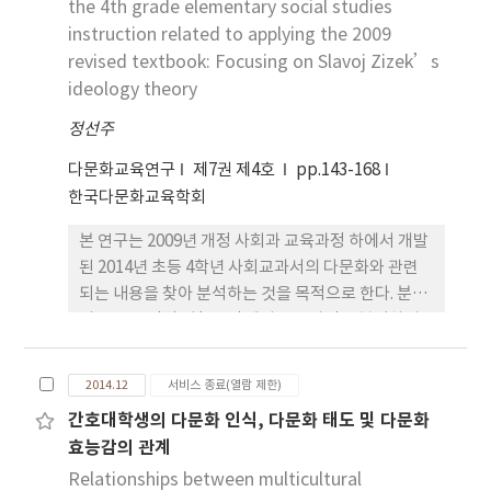
교육개혁의 흐름에서 그 중요성이 대두되고 있는 다
인 다문화가정 자녀 육성지원에 대한 방향성 제공에
the 4th grade elementary social studies
문화사회 친화적 교육과정이 실제로 민족·언어적
시사점을 제공한다.
instruction related to applying the 2009
소수자 학생의 학교생활에 일정부분 유의미한 긍정적
revised textbook: Focusing on Slavoj Zizek’s
영향을 미칠 수 있음을 시사한다.
ideology theory
정선주
다문화교육연구
제7권 제4호
pp.143-168
한국다문화교육학회
본 연구는 2009년 개정 사회과 교육과정 하에서 개발
된 2014년 초등 4학년 사회교과서의 다문화와 관련
되는 내용을 찾아 분석하는 것을 목적으로 한다. 분석
의 틀은 조영달 외(2009)에서 교육과정을 분석하기
위한 틀을 사용하였다. 선행연구인 조영달 외(2009)
에 의하면 초등 사회교과에서 다문화적 내용 요소들
2014.12
서비스 종료(열람 제한)
이 가장 많이 나타난 학년은 3학년 2학기, 4학년, 6학
간호대학생의 다문화 인식, 다문화 태도 및 다문화
년 2학기이다. 이에 초등 4학년 사회교과에 중점을 두
효능감의 관계
어 2009개정 교과서의 다문화적 내용요소를 2007개
정 교과서와 비교하여 분석한다는 것은 조영달 외
Relationships between multicultural