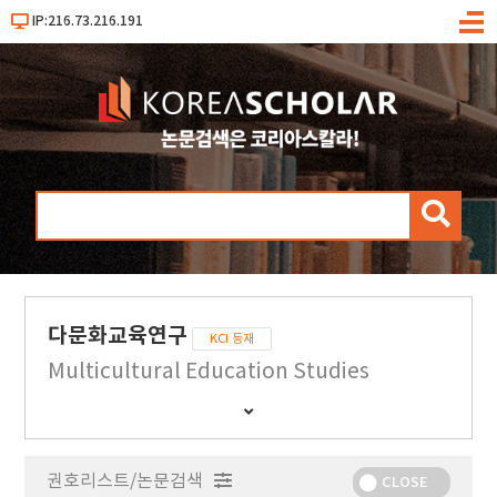
IP:216.73.216.191
메
뉴
검
색
다문화교육연구
KCI 등재
Multicultural Education Studies
간
행
물
권호리스트/논문검색
정
CLOSE