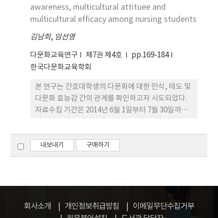
(2009) 연구의 연장적인 측면에서 의의가 있다고 할
awareness, multicultural attituee and
것이다. 나아가 지젝의 이데올로기론을 바탕으로 우
multicultural efficacy among nursing students
리나라가 지향해야 할 다문화사회의 비전과 내용을
김남희
,
임선영
고스란히 담고 있는 국정 사회교과서의 내용을 살펴
보았다. 분석 결과 2009개정 교과서에는 다문화적 내
다문화교육연구
제7권 제4호
pp.169-184
용요소들이 2007개정 교과서에 비해 다소 증가하였
한국다문화교육학회
다. 세부적 분석결과는 첫째, 소수자의 권리가 2007
본 연구는 간호대학생의 다문화에 대한 인식, 태도 및
개정 교과서보다 훨씬 다양한 방법으로 나타나고 있
다문화 효능감 간의 관계를 확인하고자 시도되었다.
고 새롭게 다문화 가정과 북한 이탈주민에 대한 개념
자료수집 기간은 2014년 6월 1일부터 7월 30일까지
정의가 이루어졌다. 또한 정체성에 대한 우리 사회의
였으며, B와 U광역시에 소재하고 있는 2개 간호학과
다문화 판타지가 강하게 나타난 부분으로 볼 수 있겠
학생 2, 3, 4학년 258명을 대상으로 하였다. 본 연구
다. 둘째, 2009개정 교과서에서의 다양성·다원성부
결과 다문화에 대한 인식 정도는 평균 3.55(.43)점, 다
내보내기
구매하기
분이 2007개정 교과서에 비해 현저히 줄어들었다. 반
문화 태도는 평균 3.70(.57)점, 다문화 효능감은 평균
면, 여성의 차별과 양성평등 관련 부분은 2007개정
3.87(.50)점으로 나타났다. 일반적 특성에 따른 다문
교과서에서 6개였던 것이 2009개정 교과서에서는 10
화 인식은 성별, 다문화관련 기사 관심, 해외체류 경
개로 늘어나는 것은 물론 페이지량도 6페이지에서 10
험, 다문화권 출신 친구 유무에 따라 차이가 있었고,
페이지로 늘어났다. 셋째, 우리 사회에 이로움이 되는
다문화 태도는 학년, 다문화관련 기사 관심, 해외체류
다양성·다원성을 주로 표현하고 있다. 이는 우리 사
회사소개
개인정보취급방침
이메일무단수집거부
경험, 다문화권 출신 친구 유무에 따라 차이가 있었으
회의 대타자가 어떤 다문화 사회를 지향하고 있는 지