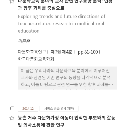
다문화교육 분야의 교사 관련 연구동향 분석: 현황
하고 다문화시대 환경 변화와 연계한 병영환경을 구
하여 학기 및 학년 초에 각 학습자의 문화 및 학습 다
과 향후 과제를 중심으로
축하여 다문화군대에 부합된 병영정책을 제시하는데
양성에 대한 조사 자료를 확보하고 이것을 수업 설계
목적을 두고 작성하였다. 우리 군의 다문화군대에 대
Exploring trends and future directions of
·실행에 반영할 수 있어야 한다. 그러한 수업을 설계
비한 병영정책은 다문화장병의 증가에 따라 수용성이
teacher-related research in multicultural
하고 실행하는 교사의 자질육성을 위한 예비 및 현직
확장되는 조건과 시기를 고려하여 3단계로 추진되어
education
교사 교육 및 연수 기관의 교육과정 운영 역시 필요하
야 한다. 또한 병영정책의 추진방안은 법과 제도의 보
다.
김종훈
완, 다문화군대 수용기반 구축, 다문화장병 역량향
상, 군내 다문화가족 지원 등에 초점을 맞추어 계획성
다문화교육연구
제7권 제4호
pp.81-100
있게 추진되어야 할 것으로 판단된다.
한국다문화교육학회
이 글은 우리나라의 다문화교육 분야에서 이루어진
교사와 관련된 기존 연구의 동향을 다각적으로 분석
하고, 이를 바탕으로 관련 연구를 위한 향후 과제를 제
안하려는 목적을 가지고 있다. 이를 위해 본 연구는
‘다문화교육’과 ‘교사’를 주제어로 국내 선행
연구를 검색하여, 2003년부터 2013년까지 등재지 및
2014.12
서비스 종료(열람 제한)
등재후보지에 발표된 학술논문 212편을 내용분석의
농촌 거주 다문화가정 아동이 인식한 부모와의 갈등
방법을 통해 분석하였다. 연구 결과, 연구주제 측면에
및 의사소통에 관한 연구
서는 다문화교육과 관련된 교사의 개념 및 인식에 대