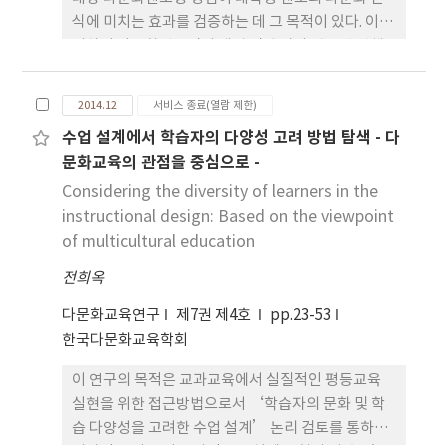
식에 미치는 효과를 검증하는 데 그 목적이 있다. 이를
위하여 다문화멘토링의 개념 및 효과와 관련된 선행
연구를 고찰하고 2012년 6월 ~2013년 1월까지 다문
화멘토링에 참여한 K지역의 종합대학교 및 교육대학
2014.12
서비스 종료(열람 제한)
교 200명 멘토를 대상으로 설문 조사를 실시한 후 다
수업 설계에서 학습자의 다양성 고려 방법 탐색 - 다
문화멘토링 참여 전과 후의 다문화 인식 수준을 분석
문화교육의 관점을 중심으로 -
하였다. 분석 결과를 요약하면 다음과 같다. 첫째, 다
문화멘토링 경험을 통해 대학생 멘토의 다문화 인식
Considering the diversity of learners in the
이 통계적으로 유의미하게 향상되었으며, 다문화 인
instructional design: Based on the viewpoint
식의 하위영역(다문화에 대한 수용성, 다양한 문화에
of multicultural education
대한 민감성, 다양성에 대한 개방성) 모두에서도 유의
전희옥
미한 영향을 미친 것으로 나타났다. 둘째, 대학생 멘토
의 소속 대학유형에 따라 다문화멘토링 경험이 다문
다문화교육연구
제7권 제4호
pp.23-53
화 인식 변화에 미치는 영향을 살펴본 결과 종합대학
한국다문화교육학회
교 및 교육대학교 멘토 모두 통계적으로 유의미하게
이 연구의 목적은 교과교육에서 실질적인 평등교육
향상된 것으로 나타났다. 셋째, 대학생 멘토의 성별에
실현을 위한 접근방법으로서 ‘학습자의 문화 및 학
따라 다문화멘토링 경험이 다문화 인식 변화에 미치
습 다양성을 고려한 수업 설계’ 논리 검토를 통하여
는 영향을 살펴본 결과 남학생 및 여학생 멘토 모두 다