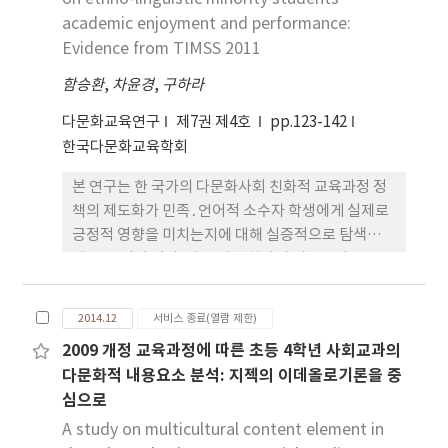
인식은 연령과 따돌림 경험에 따라 차이를 보였으며,
academic enjoyment and performance:
친구관계갈등 또한 따돌림 경험에 따라 유의한 차이
Evidence from TIMSS 2011
를 보이는 것으로 나타났다. 둘째, 부모 간 의사소통에
함승환
,
차윤경
,
구하라
있어서는 아동의 성별과 연령 및 모 국적에 따라서 유
의한 차이가 있는 것으로 나타났다. 셋째, 다문화가정
다문화교육연구
제7권 제4호
pp.123-142
자녀의 부모 간 의사소통유형과 갈등 간 관련성은 갈
한국다문화교육학회
등과 상관관계가 있는 것으로 나타났다. 특히 모와의
본 연구는 한 국가의 다문화사회 친화적 교육과정 정
개방적인 의사소통은 자녀갈등과 부적인 상관성을 보
책의 제도화가 민족․언어적 소수자 학생에게 실제로
였으며, 부-모 간 문제형 의사소통은 갈등과 정적인
긍정적 영향을 미치는지에 대해 실증적으로 탐색하는
상관관계를 보였다. 넷째, 갈등에 영향을 미치는 변인
데 그 목적이 있다. 이를 위한 하나의 시도로서
에 있어서는 모와의 개방형 의사소통, 부와의 문제형
TIMSS 2011의 8학년 수학 자료를 분석하였고, 31개
의사소통, 따돌림 경험여부, 모와의 문제형 의사소통
국가 154,169명의 학생이 분석에 포함되었다. 각 국
이 영향력 있는 변인으로 나타났다. 이는 다문화가정
2014.12
서비스 종료(열람 제한)
가 내 위계선형모형과 국가 간 회귀모형을 결합한 본
아동의 부-모 간 개방형 의사사통 수준이 높을수록,
2009 개정 교육과정에 따른 초등 4학년 사회교과의
연구의 분석에 따르면, 다문화사회 친화적 교육과정
따돌림 경험이 낮을수록 아동의 갈등이 낮으며 동시
다문화적 내용요소 분석: 지젝의 이데올로기론을 중
정책의 제도화 수준이 높은 국가일수록, 민족·언어
에 갈등인식이 낮아지고 또래관계도 원만할 수 있음
심으로
적 소수자 학생의 학업흥미 및 성취도가 유의미하게
을 유추할 수 있다. 이러한 연구결과는 급격한 인구감
높은 경향성을 나타냈다. 이러한 결과는 전 세계적인
소와 이농현상이 심각한 농촌지역에 차세대 인적자원
A study on multicultural content element in