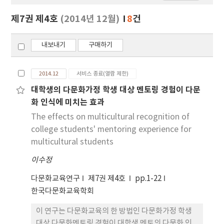
보
보
제7권 제4호
(2014년 12월)
8
건
기
내보내기
구매하기
2014.12
서비스 종료(열람 제한)
대학생의 다문화가정 학생 대상 멘토링 경험이 다문
화 인식에 미치는 효과
The effects on multicultural recognition of
college students' mentoring experience for
multicultural students
이수정
다문화교육연구
제7권 제4호
pp.1-22
한국다문화교육학회
이 연구는 다문화교육의 한 방법인 다문화가정 학생
대상 다문화멘토링 경험이 대학생 멘토의 다문화 인