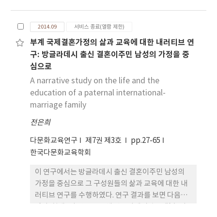
교사용 지도서 개발의 전략과 아이디어를 제공하는데
그 목적이 있다. 이를 위해 스토리텔링과 문화다양성
2014.09
서비스 종료(열람 제한)
과 관련된 문헌을 고찰하고 스토리텔링 기반 문화다
부계 국제결혼가정의 삶과 교육에 대한 내러티브 연
양성 수업전략의 절차와 구성 요소 등을 형성연구를
구: 방글라데시 출신 결혼이주민 남성의 가정을 중
통하여 개발하였다. 스토리텔링 기반 문화다양성 수
심으로
업전략은 스토리텔링의 수업설계 원리와 전략을 문화
다양성의 CRP(culturally responsive
A narrative study on the life and the
pedagogy) 교수법에 반영하여 개발하였으며, 스토
education of a paternal international-
리텔링의 이야기 구성기법을 매개로 CRP의 3단계 교
marriage family
수전략과 문화다양성 교육의 12가지 핵심개념 및 가
전은희
치들을 연결하였다. 스토리텔링 기반 문화다양성 수
업전략의 구체적인 교수전략 및 수업절차는 다음과
다문화교육연구
제7권 제3호
pp.27-65
같다. 먼저, CRP 1단계 교수전략은 개념분석학습을
한국다문화교육학회
통한 문화다양성의 핵심개념 및 가치 분석 활동으로
이 연구에서는 방글라데시 출신 결혼이주민 남성의
수업절차는 문제제기-개념정의-사례발견-개념분석-
가정을 중심으로 그 구성원들의 삶과 교육에 대한 내
개념적용으로 구성하였다. 다음 CRP 2단계 교수전략
러티브 연구를 수행하였다. 연구 결과를 보면 다음과
은 가치명료화학습을 통한 문화다양성의 정서 및 심
같다. 첫째, 이 연구를 통해 방글라데시 출신 결혼 이
리 공감 활동으로 수업절차는 문제파악-선택하기-긍