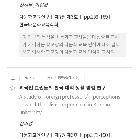
최성보
,
김영학
다문화교육연구
제7권 제3호
pp.153-169
한국다문화교육학회
이 연구의 목적은 초등학교 교사들을 대상으로 교사
가 지각하는 학교장의 다문화 교육 인식에 대해 알아
보고 이러한 학교장의 다문화 교육 인식이 교사의 다
문화 교육 교수효능감에 어떠한 영향을 미치는가를
알아보는데 있다. 연구대상은 초등학교에 근무하고
있는 교사 500명을 대상으로 설문조사를 실시하였다.
2014.09
서비스 종료(열람 제한)
연구결과에 의하면 교사가 지각한 학교장의 다문화
외국인 교원들의 한국 대학 생활 경험 연구
교육 중요도와 수행도 인식은 교사의 다문화 교육 교
A study of foreign professors’ perceptions
수효능감의 하위 영역인 일반생활, 수업기술, 인간관
계 모두에 유의한 영향을 미친다. 따라서 학교장은 다
toward their lived experience in Korean
문화 교육의 발전에 대한 관심, 의사결정을 위해 교사
university
를 격려, 교사들의 지적 성장에 대한 도움, 교사들을
심미경
향한 신뢰와 존경의 태도, 다문화 교수에 관한 피드
백, 다문화 환경개선 등에 대한 다양한 아이디어 도출
다문화교육연구
제7권 제3호
pp.171-190