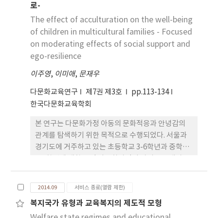
로-
교와 고등학교 167개교를 대상으로 조사하여 중학교
교사 1,733명, 고등학교 교사 835명의 응답을 얻을
The effect of acculturation on the well-being
수 있었다. 분석 결과 다문화가정 학생의 담임 경험 유
of children in multicultural families - Focused
무나 담당 교과에 따라 다문화교육에 대한 인식의 차
on moderating effects of social support and
이가 있음을 알 수 있었다. 다문화가정 학생의 담임 경
ego-resilience
험이 있는 교사들이 그렇지 않은 교사들에 비해 반차
이주영
,
이미애
,
문재우
별 반편견 다문화교육 등에 더 동의하는 경향이 있었
으나 전반적으로 담임 경험 여부에 따른 유의미한 차
다문화교육연구
제7권 제3호
pp.113-134
이는 두드러지지 않았다. 그러나 담당 교과에 따른 차
한국다문화교육학회
이는 비교적 분명하게 드러나는 편이었다. 국어와 사
회과 담당교사는 영어나 그 외 교과 담당 교사에 비해
본 연구는 다문화가정 아동의 문화적응과 안녕감의
서 다문화가정 학생에 대해 더 수용적이며 다문화교
관계를 탐색하기 위한 목적으로 수행되었다. 서울과
육에 더 개방적인 인식을 가지고 있는 것을 확인할 수
경기도에 거주하고 있는 초등학교 3-6학년과 중학교
있었다. 이러한 결과를 토대로 중등학교 교사를 위한
1-3학년에 재학 중인 다문화가정의 자녀들을 대상으
연수 등 정책적 대응에 대한 시사점을 제시하였다.
로 하여 2012년 5월 12일에서 8월 말까지 약 4개월간
설문조사를 실시하였으며, 총 583부의 설문지를 수
2014.09
서비스 종료(열람 제한)
집하여 불성실 응답을 제외하고 518부를 최종적으로
복지국가 유형과 교육복지의 제도적 모형
분석에 사용하였다. 본 연구 결과 안녕감에 영향을 미
Welfare state regimes and educational
치는 요인은 문화적응, 자아탄력성, 교사지지, 가족