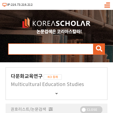
IP:216.73.216.212
메
뉴
검
색
다문화교육연구
KCI 등재
Multicultural Education Studies
간
행
물
권호리스트/논문검색
정
CLOSE