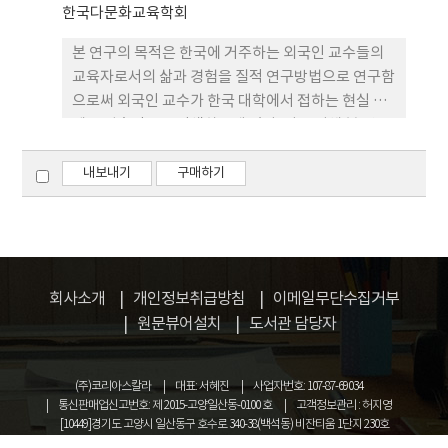
등의 노력이 요구된다고 할 수 있다. 이 연구는 학교
한국다문화교육학회
경영자인 교장은 학교 공동체의 구성원이 다문화 교
본 연구의 목적은 한국에 거주하는 외국인 교수들의
육의 발전을 위해 서로 협력할 수 있는 동기를 부여하
교육자로서의 삶과 경험을 질적 연구방법으로 연구함
고 교사의 다문화 교육 교수효능감을 높이기 위한 방
으로써 외국인 교수가 한국 대학에서 접하는 현실 문
안을 강구해야 한다는 점을 시사하고 있다.
제를 심층적으로 탐색하는데 있다. 이를 위해 본 연구
는 세 명의 외국인 교수를 선정, 내러티브 탐구를 통하
여 연구 참여자의 생생한 목소리가 반영된 자료를 수
내보내기
구매하기
집하고 분석하는 방법을 사용하였다. 연구결과 외국
인 교수들은 자신들의 한국 대학 생활 경험과 관련하
여 크게 세 가지의 문제에 대해 지적하고 있음을 알 수
있었다. 첫째, 연구 참여자들은 무엇보다도 자신이 속
한 대학의 진정한 구성원으로서 인정받기를 원하고
회사소개
개인정보취급방침
이메일무단수집거부
있었지만 현실에서는 의사결정 과정에서의 배제와 동
원문뷰어설치
도서관 담당자
료의 부재를 경험하고 있었다. 둘째, 연구 참여자들은
자신들이 속한 대학의 행정 시스템에 있어서 원칙과
(주)코리아스칼라
대표: 서혜진
사업자번호: 107-87-69034
리더십이 부족하다고 느끼고, 이들의 부재가 한국 대
통신판매업신고번호: 제 2015-고양일산동-0100 호
고객정보관리 : 허지영
학 시스템의 적응에 대한 어려움을 배가시키는 중요
[10449]경기도 고양시 일산동구 호수로 340-38(백석동) 비잔티움 1단지 230호
한 요인이라고 지적했다. 셋째, 자신들이 대학에서 목
COPYRIGHT © KOREASCHOLAR ALL RIGHTS RESERVED.