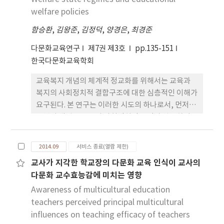
지지의 순으로 나타났으며, 문화적응에 영향을 미치
welfare policies
는 요인은 친구지지, 가족지지, 자아탄력성의 순으로
함승환
,
김왕준
,
김정덕
,
양경은
,
최경준
조사되었다. 또한 사회적 지지와 자아탄력성은 문화
적응과 안녕감 간에 조절효과가 있는 것으로 나타났
다문화교육연구
제7권 제3호
pp.135-151
다. 즉, 다문화가정 아동의 안녕감을 높이기 위해서는
한국다문화교육학회
친구지지, 가족지지, 자아탄력성의 제고를 통해 문화
교육복지 개념의 체계적 정교화를 위해서는 교육과
적응을 향상시키는 접근이 필요함을 제언한다.
복지의 사회정치적 결합구조에 대한 심층적인 이해가
요구된다. 본 연구는 이러한 시도의 하나로서, 먼저 교
육복지 개념을 교육의 사회정치적 목적과 관련하여
재조명하고, 이를 바탕으로 복지(국가)체제 유형에
따른 교육복지의 제도적 구현 양상을 예비적으로 분
2014.09
서비스 종료(열람 제한)
석·논의한다. 이를 통해 본 연구는 한국의 교육복지
교사가 지각한 학교장의 다문화 교육 인식이 교사의
관련 정책담론을 보다 풍부하게 하고 더욱 체계적인
다문화 교수효능감에 미치는 영향
후속연구를 촉발하기 위한 분석틀 구성의 한 방향을
제시한다.
Awareness of multicultural education
teachers perceived principal multicultural
influences on teaching efficacy of teachers