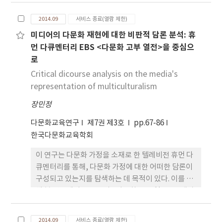
주민 남성이 속한 국제결혼가정의 삶에 대해서 알 수
지다지기-행동하기-명료화하기로 구성하였다. 마지
있었다. 해당 부부는 낭만적 연애를 통해 결혼에 이르
막 CRP 3단계 교수전략은 가상체험학습을 통한 문화
2014.09
서비스 종료(열람 제한)
고 있었으며, 이 과정에서 주변인들의 반대와 편견,
다양성의 표현 및 실행 경험 활동으로 수업절차는 과
미디어의 다문화 재현에 대한 비판적 담론 분석: 휴
제도적 무관심을 겪고 있었다. 부부는 경제적 곤란과
제파악-상황제시-활동선택-체험실시-내면화하기로
먼 다큐멘터리 EBS <다문화 고부 열전>을 중심으
차별적 시선을 겪으면서도 가족의 화목을 도모하고
구성하였다. 또한 각 단계별 수업전략의 특징에 맞춰
로
있었으며 이주민 공동체와 방글라데시의 친족적 연망
이야기 들어가기-이야기 생각하기-이야기 연결하기-
속에서 초국가적 삶을 살고 있었다. 가족 구성원들은
이야기 만들기-이야기 공유하기 단계를 스토리텔링
Critical dicourse analysis on the media's
모두 이중언어 사용자였으며, 부분적으로 이슬람 전
전략에 접목하였다. 본 연구의 스토리텔링 기반 문화
representation of multiculturalism
통과 문화를 체화하며 살아가고 있었다. 또 한국 거주
다양성 수업전략은 문헌고찰과 형성연구를 통하여 고
장민정
가 길어짐에 따라 이주민 남성은 한국에서의 영구 거
안되었으므로 본 수업모형의 현장 가능성 및 효과에
주를 결심하고 있었다. 다음으로, 이 연구를 통해 방글
대한 실험연구와 조사연구가 후속 연구로 뒤따라야
다문화교육연구
제7권 제3호
pp.67-86
라데시 출신 결혼이주민 남성이 속한 국제결혼가정의
할 것이다.
한국다문화교육학회
교육에 대해서 알 수 있었다. 해당 가정의 부부는 다문
이 연구는 다문화 가정을 소재로 한 텔레비전 휴먼 다
화적 배경에 대해 개방적 태도를 취하고 있었으며 자
큐멘터리를 통해, 다문화 가정에 대한 어떠한 담론이
녀들이 차이에 대해 긍정적으로 지각하도록 유도하고
구성되고 있는지를 탐색하는 데 목적이 있다. 이를 위
있었다. 배우자 여성은 자녀들에게 아버지의 권위와
해 본 연구에서는 EBS의 <다문화 고부 열전>을 대상
역할을 강조하고 있었으며, 자신의 종교적, 문화적 전
으로 이야기의 서사 구조와 전략을 분석하였다. 인물
통을 지켜나가고자 하는 남편을 지지하고 있었다. 아
의 제시 방식과 부재, 이야기의 시간과 공간, 그리고
울러 해당 여성은 자녀들이 다문화에 대한 한국사회
2014.09
서비스 종료(열람 제한)