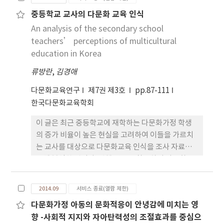
담화의 서술 행위 등을 종합적으로 살펴봄으로써 다
의 차별과 편견의 시선을 내면화하지 않도록 자신부
중등학교 교사의 다문화 교육 인식
문화 주체들을 표상하는 방식과 미디어가 제시하는
터 이러한 차별과 편견으로부터 벗어나고자 하였다.
An analysis of the secondary school
다문화 가치를 파악하였다. 각 에피소드는 시어머니
이상을 기초로 방글라데시 출신 결혼이주민 남성이
와 며느리 두 여성에게 초점이 맞추어져 있고, 다른 등
teachers’ perceptions of multicultural
속한 국제결혼가정의 이주경제적 맥락, 문화적 맥락,
장인물들은 평면적으로 그려져 있거나 부재하고 있었
education in Korea
사회적 맥락, 가정적 맥락과 그 구성원들의 삶과 교육
다. 이는 가족이라는 울타리를 지켜야 할 책임이 여성
의 관련에 대해 논의하였다. 아울러 부계 국제결혼가
류방란
,
김경애
에게 있음을 내포한다. 담화의 서술행위에서는 며느
정 및 다문화 일반에 관한 정책적, 학술적, 교육적 시
리를 ‘외부자’, ‘떠나온 자’, ‘정착한 자’로,
사점을 도출하였다.
다문화교육연구
제7권 제3호
pp.87-111
시어머니를 ‘지지자’, ‘반대자’, ‘동행자’로
한국다문화교육학회
담론을 형성하고 있었다. 여기에는 한국사회가 이주
이 글은 최근 중등학교에 재학하는 다문화가정 학생
민 혹은 여성을 바라보는 편향이 매개 되어 있다. 또
의 증가 비율이 높은 현실을 고려하여 이들을 가르치
한, 내레이터를 통해 이 담론을 강화하는 경향이 있었
는 교사를 대상으로 다문화교육 인식을 조사 자료를
다.
통해 분석한 것이다. 선행 연구를 참고하여 다문화교
육 인식은 다문화가정 학생 수용성, 반차별 반편견 다
문화교육에 대한 동의, 다문화가정 학생의 지원 등으
2014.09
서비스 종료(열람 제한)
로 나누어 조사하고, 담임 경험 여부, 담당 교과, 학교
다문화가정 아동의 문화적응이 안녕감에 미치는 영
급에 따른 교사들의 인식 차이에 주목하였다. 조사는
향 -사회적 지지와 자아탄력성의 조절효과를 중심으
전국적으로 다문화가정 학생이 일정 수 이상인 중학