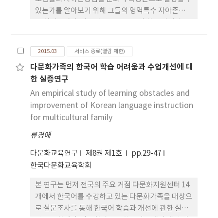
있는가를 알아보기 위해 그들의 영역특수 자아존중감
을 살펴보았다. 가족과 교육을 중요시 하는 아시아문
화가 아시아계 미국인 청소년들의 자아존중감에 중요
한 영향을 미친다면, 가족과 학교가 그들의 자아존중
2015.03
서비스 종료(열람 제한)
감을 형성하는 중요한 영역일 것이라는 가설아래,
다문화가족의 한국어 학습 어려움과 수업개선에 대
134명의 아시아계 미국인 청소년과 134명의 백인 미
한 실증연구
국인 청소년의 영역특수 자아존중감을 비교하였다.
연구결과를 살펴보면, 아시안계 미국인 청소년과 백
An empirical study of learning obstacles and
인 청소년 모두, 또래와의 관계와 신체이미지가 그들
improvement of Korean language instruction
의 자아존중감을 형성하는 가장 중요한 영역으로 나
for multicultural family
타났다. 아시아계 미국인 청소년은 학교성적과 가족
류경애
관계를 제일 중요시 할 것이라는 일반적인 선입견과
는 달리, 연구결과는 이들도 미국계 청소년들처럼, 자
다문화교육연구
제8권 제1호
pp.29-47
아존중감을 결정할 때 또래와의 관계와 다른 이들이
한국다문화교육학회
자신의 모습을 얼마나 매력적으로 볼 것인가를 가장
본 연구는 먼저 전국의 주요 거점 다문화지원센터 14
중요하게 여기고 있음을 보여주었다. 본 연구의 결과
개에서 한국어를 수강하고 있는 다문화가족을 대상으
는 아시아계 미국인 청소년들의 자아존중감은 그들이
로 설문조사를 통해 한국어 학습과 개선에 관한 실증
가지고 있는 아시아문화의 특성만으로는 설명될 수