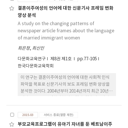
이 이주자의 한국어 능숙도, 사회 적응능력, 혹은 사
결혼이주여성의 언어에 대한 신문기사 프레임 변화
회문화적 지식을 평가하기 위한 중립적인 도구로 사
양상 분석
용되고 있는지, 아니면 사회정치적 문지기의 역할이
더 강조되고 있는지 탐색하는 것이다. 이를 위해 관련
A study on the changing patterns of
대중매체, 정책 문서자료 등을 기반으로 이민귀화적
newspaper article frames about the language
격시험(KINAT)의 목적, 내용과 과정을 분석하고, 시
of married immigrant women
험 수행에 대한 수험자들의 태도를 살펴보았다. 그 결
최은정
,
최신인
과 귀화시험은 한국 공동체에 참여하기 위해 요구되
는 언어적, 사회문화적 지식을 평가하기 보다는 사회
다문화교육연구
제8권 제1호
pp.77-105
통합과 안녕이라는 미명 하에 적격한 이민자를 선별
한국다문화교육학회
해 내기 위한 목적으로 사용되고 있음을 확인할 수 있
이 연구는 결혼이주여성의 언어에 대한 사회적 인식
었다. 본 연구 결과를 토대로 향후 귀화시험의 운용과
파악을 목표로 신문기사의 보도 프레임 변화 양상을
개발에 대한 시사점을 제시하였다.
분석한 것이다. 2004년부터 2014년까지 최근 10년의
기사 109건을 선정하여 분석한 결과, 결혼이주여성
의 언어에 대한 프레임은 ‘한국어’에 대한 것과
‘자국어’에 대한 것으로 나타났다. ‘한국어’ 관
2015.03
서비스 종료(열람 제한)
련 프레임으로는 ‘생활 적응 도구’, ‘자녀 교육 근
부모교육프로그램이 유아기 자녀를 둔 베트남이주
간’, ‘사회 진출 자원’, ‘사회 통합 조건’의 4