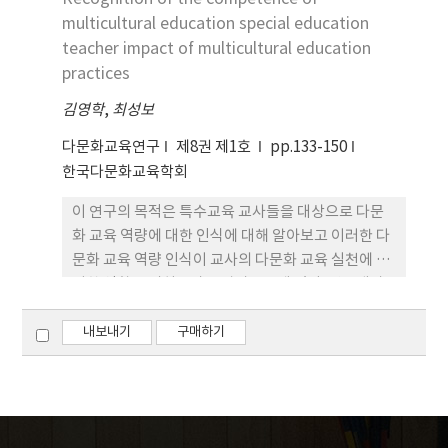
램 후 통제집단과 함께 양육태도 검사를 실시하였다.
multicultural education special education
것을 보여준다.
수집된 자료는 SPSS/WIN 18.0을 이용하여 빈도분
teacher impact of multicultural education
석(frequency analysis)과 일원공변량분석(One-
practices
way ANCOVA)을 실시하였다. 이상과 같은 과정을
김영학
,
최성보
통해 나타난 베트남결혼이주여성을 위한 부모교육 프
로그램 적용 효과는 다음과 같다. 첫째, 온정·애정적
다문화교육연구
제8권 제1호
pp.133-150
양육태도에서 실험집단이 통계집단의 평균보다 높았
한국다문화교육학회
으며 집단 간 차이는 유의미한 것으로 나타났다. 따라
이 연구의 목적은 특수교육 교사들을 대상으로 다문
서 본 부모교육 프로그램은 온정·애정적 양육태도
화 교육 역량에 대한 인식에 대해 알아보고 이러한 다
를 향상시키는 데 효과가 있음을 알 수 있다. 둘째, 공
문화 교육 역량 인식이 교사의 다문화 교육 실천에 어
격·적대, 무시·무관심, 모호한 거부 등의 양육태도
떠한 영향을 미치는가를 알아보는데 있다. 연구대상
는 모두 유의미하게 감소하는 결과를 보였다. 결과적
은 특수학교에 근무하고 있는 교사 350명을 대상으로
으로 부모교육 프로그램은 유아기 자녀를 둔 베트남
설문조사를 실시하였다. 연구결과에 의하면 교사의
내보내기
구매하기
결혼이주여성들에게 부모역할과 양육태도 향상에 긍
다문화 교육 역량에 대한 인식은 다문화 교육 실천과
정적인 효과를 가져 오는 것으로 나타났다. 어머니들
정적인 상관관계가 있으며, 다문화 교육 하위 역량 중
은 이 부모교육 프로그램을 통해 한국사회에서 함께
에서 다문화에 대한 인식이나 태도, 다문화 관련지식,
살아가는 법을 배우고 자녀양육에서 자신들의 역할과
다문화 교육기술 순으로 다문화 교육실천에 영향을
확고한 자녀양육의 기준과 목표를 설정하여 준비된