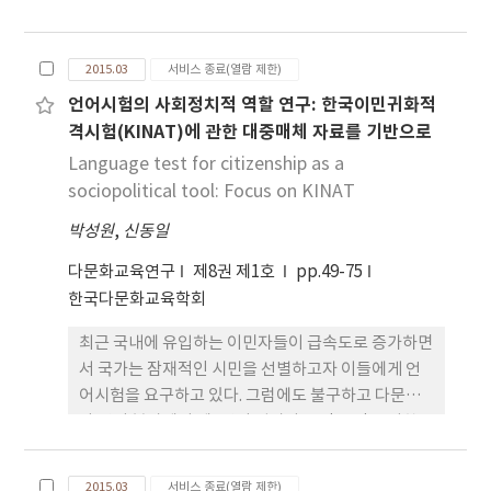
연구를 하였다. 다문화가족은 한국어 교재의 개선 및
없으며, 그들이 소수인종 학생으로서 문화적 동화과
한국어 강사의 다문화에 대한 좀 더 많은 관심과 이해
정을 통해 얻는 경험들과 여러 다른 요인들이 더 중요
등을 요구하고 있다. 특히 다문화가족은 강의교재보
한 영향을 미치고 있다는 점을 보여주고 있다. 이 연구
2015.03
서비스 종료(열람 제한)
다 한국의 강의자의 능력과 강의자의 열성과 자질이
결과는 최근 급속한 다문화 청소년들의 증가를 보이
언어시험의 사회정치적 역할 연구: 한국이민귀화적
더 중요하다고 생각하고 있다. 한국어 교재 가운데 어
는 한국에서도 다문화 청소년들의 겪는 문화적 사회
격시험(KINAT)에 관한 대중매체 자료를 기반으로
휘 혹은 관용어 교재, 읽기, 쓰기, 문법교재 등의 순으
적 경험들이 그들의 자아존중감 형성에 여러 영향을
로 좀 더 개선되기를 바라고 있으며, 말하기 수업과 한
Language test for citizenship as a
미칠 수 있음을 시사하고 있다. 아시안계 미국인 청소
국사회와 한국문화 이해 관련 수업을 좀 더 해줄 것을
sociopolitical tool: Focus on KINAT
년의 자아존중감을 더 깊이 이해하기 위하여 그들이
요구하고 있다. 통계분석 결과, 한국어교육은 한국사
가지고 있는 두 가지 문화가 어떻게 상호작용하여 자
박성원
,
신동일
회 유대감을 증진시키고 있으나, 다문화가족이 한국
아존중감 형성에 영향을 미치는지에 대한 후속 연구
어교육은 상호문화 이해를 지향해야 된다고 생각할수
의 필요성도 제기되었다.
다문화교육연구
제8권 제1호
pp.49-75
록 한국어 교재 개선, 한국어수업시간 증가, 문화와
한국다문화교육학회
역사 이해 등의 수업시간에 대한 증가 요구가 더 높게
최근 국내에 유입하는 이민자들이 급속도로 증가하면
나타났고 한국어수업교재와 교재언어가 좀 더 부적합
서 국가는 잠재적인 시민을 선별하고자 이들에게 언
하다고 생각하고 있다.
어시험을 요구하고 있다. 그럼에도 불구하고 다문화․
다 언어 분야에서 제2언어 평가나 특정 목적을 위한
한국어 평가에 관한 연구물은 많이 축적되지 않은 편
이다. 본 연구의 목적은 국내에서 시행되는 귀화시험
2015.03
서비스 종료(열람 제한)