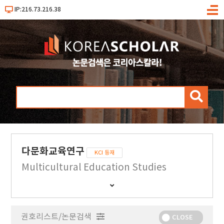
IP:216.73.216.38
메
뉴
검
색
다문화교육연구
KCI 등재
Multicultural Education Studies
간
행
물
권호리스트/논문검색
정
CLOSE