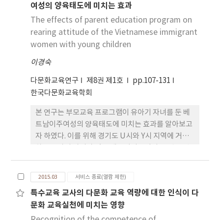
여성의 양육태도에 미치는 효과
가지 프레임이 도출되었다. ‘자국어’ 관련 프레임
으로는 ‘제거 대상’, ‘정체성 원천’, ‘경쟁 자
The effects of parent education program on
원’, ‘포용 대상’의 4가지 프레임이 도출되었다.
rearing attitude of the Vietnamese immigrant
연구 결과는 다음과 같다. 첫째, 신문 보도에서 결혼이
women with young children
주여성의 두 언어는 대체로 긍정적인 자원으로 재현
이경숙
되고 있었다. 이는 다문화 사회가 본격화되면서 이들
의 한국어 능력이 전반적으로 향상되었으며, 자국어
다문화교육연구
제8권 제1호
pp.107-131
능력은 사회의 중요한 자원으로 인식의 전환을 겪은
한국다문화교육학회
결과로 해석된다. 둘째, 결혼이주여성의 한국어는 생
본 연구는 부모교육 프로그램이 유아기 자녀를 둔 베
활 적응을 위한 ‘도구적 수단’에서 사회 진출을 위
트남이주여성의 양육태도에 미치는 효과를 알아보고
한 ‘언어적 자원’으로 의미 가치가 변화되는 양상
자 하였다. 이를 위해 경기도 U시와 Y시 지역에 거주
을 확인하였다. 자국어의 경우 ‘사회 통합을 방해하
하는 유아기 자녀가 있는 베트남이주여성 24명을 선
는 요소’라는 부정적 인식에서 ‘경쟁 자원 및 정체
정하여 실험집단과 통제집단에 각각 12명씩 배정하
성 원천’이라는 긍정적인 의미 가치로 변화되었다.
였다. 그리고 프로그램의 적용효과를 알아보기 위하
셋째, 정보원 분석을 통해 기사에서 언어 사용 주체로
2015.03
서비스 종료(열람 제한)
여 실험집단과 통제집단 모두에게 양육태도에 대한
서의 결혼이주여성 본인 및 가족의 목소리가 높은 비
특수교육 교사의 다문화 교육 역량에 대한 인식이 다
사전검사를 실시한 후 실험집단에게 2014년 10월8일
율로 반영되고 있다는 것을 확인할 수 있었다. 이는 과
문화 교육실천에 미치는 영향
부터 12월10일까지 매주 수요일 2시간씩 총 10회기
거 이들의 언어 능력이 전문가들을 통해 타자화되었
로 구성된 부모교육 프로그램을 진행하였으며 프로그
Recognition of the competence of
던 것과는 달리 언어 사용 주체로서 재현되고 있다는