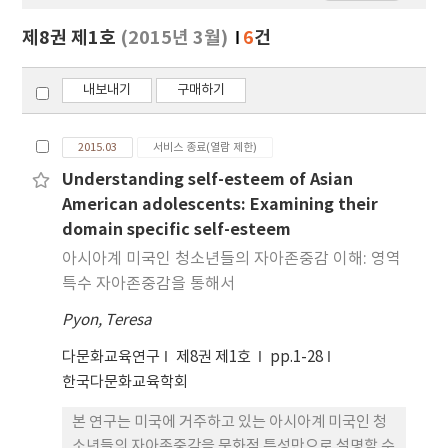
보
보
제8권 제1호
(2015년 3월)
6
건
기
내보내기
구매하기
2015.03
서비스 종료(열람 제한)
Understanding self-esteem of Asian
American adolescents: Examining their
domain specific self-esteem
아시아계 미국인 청소년들의 자아존중감 이해: 영역
특수 자아존중감을 통해서
Pyon, Teresa
다문화교육연구
제8권 제1호
pp.1-28
한국다문화교육학회
본 연구는 미국에 거주하고 있는 아시아계 미국인 청
소년들의 자아존중감을 문화적 특성만으로 설명할 수