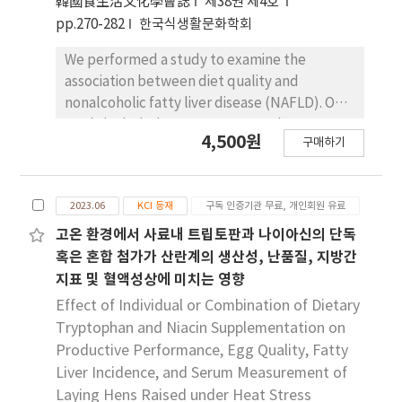
韓國食生活文化學會誌
제38권 제4호
의 상호작 용은 난소절제 비만 쥐에서 비만 조절과 저
pp.270-282
한국식생활문화학회
하된 간 기능 개선에 매우 효과적이며, 이것은 난소절
제 쥐에서 간의 지방산 산화를 촉진함으로써 발생한
We performed a study to examine the
것이라는 것을 제안한다.
association between diet quality and
nonalcoholic fatty liver disease (NAFLD). Our
study included 3,586 women aged 40-64
4,500원
구매하기
years who participated in the sixth Korea
National Health and Nutrition Examination
Survey. The study subjects were classified
2023.06
KCI 등재
구독 인증기관 무료, 개인회원 유료
into the NAFLD group (n=816) and the normal
group (n=2,770) using the hepatic steatosis
고온 환경에서 사료내 트립토판과 나이아신의 단독
index. The anthropometric indices, blood
혹은 혼합 첨가가 산란계의 생산성, 난품질, 지방간
profiles, and dietary intake data of the
지표 및 혈액성상에 미치는 영향
subjects were obtained. The waist
Effect of Individual or Combination of Dietary
circumference, body mass index, and the
Tryptophan and Niacin Supplementation on
serum levels of triglycerides, fasting blood
Productive Performance, Egg Quality, Fatty
sugar, HbA1c, and systolic and diastolic
Liver Incidence, and Serum Measurement of
blood pressures were higher in the NAFLD
Laying Hens Raised under Heat Stress