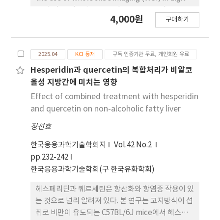
pathology has increased. WSI scans glass
4,000원
구매하기
slides and stores them in digital format,
making them immune to damage or
discoloration, and enabling remote
2025.04
KCI 등재
구독 인증기관 무료, 개인회원 유료
pathology review and peer review.
Additionally, with the development of
Hesperidin과 quercetin의 복합처리가 비알코
artificial intelligence, research using deep
올성 지방간에 미치는 영향
learning models in pathology has become
Effect of combined treatment with hesperidin
more widespread. In this study, the You Only
and quercetin on non-alcoholic fatty liver
Look Once (YOLO)v8 model was used to train
정선효
artificial intelligence to detect apoptotic
bodies commonly observed in rodent livers. A
한국응용과학기술학회지
Vol.42 No.2
total of 1,558 rat liver images containing
pp.232-242
apoptotic bodies were collected and
한국응용과학기술학회(구 한국유화학회)
followed by labeling and data augmentation
using flipping and rotation techniques to
헤스페리딘과 퀘르세틴은 항산화와 항염증 작용이 있
expand the dataset to 3,738 images. The
는 것으로 널리 알려져 있다. 본 연구는 고지방식이 섭
dataset was then divided into training,
취로 비만이 유도되는 C57BL/6J mice에서 헤스페