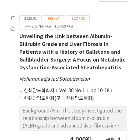
복적인 담관염과 담도 협착, 지속적인 IgG4 상승이
관찰되었고, 결국 간섬유화와 복수를 동반한 비대상
2025.01
KCI 등재
SCOPUS
성 간경변증으로 진행한 사례이다. 기존 문헌에서도
구독 인증기관 무료, 개인회원 유료
IgG4 관련 질환과 원발성 담즙성 담관염의 중복 또는
다른 장기 침범 사례가 보고된 바 있으나
Unveiling the Link between Albumin-
ursodeoxycholic acid와 면역 치료 병합에 반응하
Bilirubin Grade and Liver Fibrosis in
였고 일부에서만 불완전한 치료 반응과 진행성 경과
Patients with a History of Gallstone and
를 보였다. 이러한 중복 사례에서는 간경변 진행 가능
Gallbladder Surgery: A Focus on Metabolic
성을 신중히 고려해야 하며, 재발성 IgG4 관련 경화
Dysfunction-Associated Steatohepatitis
성 담관염의 경우 rituximab이 치료 대안이 될 수 있
Mohammadjavad Sotoudeheian
으나, 중복 질환에서의 유효성은 아직 확립되지 않아
최종적으로 간이식까지 고려해야함을 증례로서 보고
대한췌담도학회지
Vol. 30 No.1
pp.10-18
하는 바이다.
대한췌장담도학회(구 대한췌담도학회)
Background/Aim: This study investigated the
relationship between albumin-bilirubin
(ALBI) grade and advanced liver fibrosis in
patients with a history of gallstone disease
4,000원
구매하기