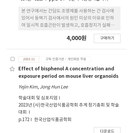
alanine aminotransferase were increased. In
addition, liver specific markers albumin and
본 연구에서는 간담도 조영제를 사용하는 간 검사에
urea decreased in a drug concentration-
있어서 동맥기 검사에서의 원인 미상의 이유로 인하
dependent manner. These findings were
여 일시적 호흡곤란이 발생하고, 호흡정지가 실패하
consistent with drug sensitivity. Additionally,
여 영상의 질을 저하하는 경우가 있는데, 이에 있어 기
4,000원
구매하기
mRNA expression levels of cytochrome P450
존의 고안된 여러 방법이 아닌 백신 기법을 사용하여
enzymes (CYPs) involved in hepatocellular
호흡정지의 성공률을 높이고 영상의 질을 향상해 임
drug metabolism were compared following
상의 유용성을 평가하고자 한다. 간 검사를 시행하는
2023.11
구독 인증기관·개인회원 무료
treatment with enzyme inducers. CYP1A2 and
65세 이상 또는 의사소통이 명확히 되는 간병증 환자
CYP2C9 were not epxressed in HepG2 cells.
20명을 대상으로 진행하였으며, 동맥기 검사 직전에
Effect of bisphenol A concentration and
HepaRG cells exhibited significantly
백신 개념의 조영제 0.1 ml를 주입하여 환자 신체가
exposure period on mouse liver organoids
increased expression of CYP1A2, 2C9, and 3A4
조영제에 적응하게 한 후, 조영제 9.9 ml를 주입하여
Yejin Kim
,
Jong Hun Lee
post-treatment. Notably, enzyme
동맥기 검사를 진행하였다. 영상의학과 전문의 1명과
expression was notably higher in 3D cultures
전문방사선사 4명이 영상을 평가하고, 환자로부터 조
학술대회 및 심포지엄
than in 2D cultures. Collectively, these
영제 주입 후의 신체적 평가를 직접 확인하였다. 그 결
2023년 (사)한국산업식품공학회 추계 정기총회 및 학술
findings suggest that HepaRG cells and 3D
과로 정성적 평가인 5점 리커트 척도를 통하여 대응
대회
cultures hold promise for evaluating DILI
표본 T-검정으로 유의한 차이가 있었고, 시행된 환자
p.172
한국산업식품공학회
during early-stage drug development.
본인에 있어서 조영제의 주입 시, 체감에 있어 대부분
다운로드
느낌도 받을 수 없었으며, 환자의 조영제에 대한 두려