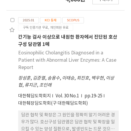
and cholecystectomy, focusing on those
diagnosed with metabolic
dysfunctionassociated steatohepatitis
2025.01
KCI 등재
SCOPUS
(MASH) using the acMASH algorithm.
구독 인증기관 무료, 개인회원 유료
Methods: Data from 566 subjects in the
National Health and Nutrition Examination
간기능 검사 이상으로 내원한 환자에서 진단된 호산
Survey 2017-2020 dataset were analyzed.
구성 담관염 1예
MASH and advanced fibrosis (AF) were
Eosinophilic Cholangitis Diagnosed in a
determined using acMASH and acFibroMASH
Patient with Abnormal Liver Enzymes: A Case
algorithms, respectively. Liver stiffness
Report
measurement (LSM), ALBI grade, and other
장성훈
fibrosis indices were evaluated. Results: Of
,
김준열
,
송용수
,
이태승
,
최진호
,
백우현
,
이상
협
566 subjects, 13 (2.3%) were diagnosed with
,
류지곤
,
조인래
MASH, and 65 (11.48%) had AF. MASH
대한췌담도학회지
Vol. 30 No.1
pp.19-25
subjects showed significantly higher LSM
대한췌장담도학회(구 대한췌담도학회)
values compared to non-MASH subjects
(p=0.032). ALBI grade demonstrated weak
담관 협착 및 확장은 그 원인을 정확히 알기 어려운 경
positive correlations with LSM, FIB- 4, and
우가 많다. 호산구성 담관염은 담관 협착 및 확장을 일
acFibroMASH in non-MASH subjects. The
으킬 수 있는 양성 질환으로, 발생빈도는 드문 것으로