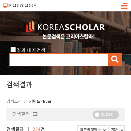
IP:216.73.216.64
메
뉴
결과 내 재검색
검
색
검색결과
검색조건
키워드=liver
검색필터
CLOSE
검색결과
건
224