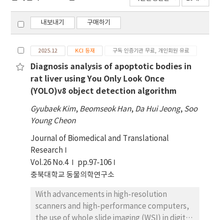
내보내기
구매하기
2025.12
KCI 등재
구독 인증기관 무료, 개인회원 유료
Diagnosis analysis of apoptotic bodies in
rat liver using You Only Look Once
(YOLO)v8 object detection algorithm
Gyubaek Kim
,
Beomseok Han
,
Da Hui Jeong
,
Soo
Young Cheon
Journal of Biomedical and Translational
Research
Vol.26 No.4
pp.97-106
충북대학교 동물의학연구소
With advancements in high-resolution
scanners and high-performance computers,
the use of whole slide imaging (WSI) in digital