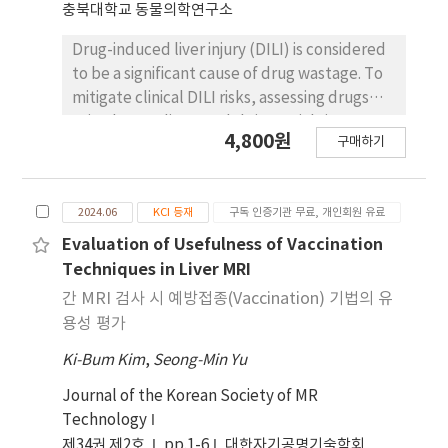
러닝 호흡동조화기법과 비교하여 모두 통계적 유의성
충북대학교 동물의학연구소
을 확인하였다. 한편 정성적 평가의 해 부학적 일치성
Drug-induced liver injury (DILI) is considered
을 분석한 결과 딥러닝 자유호흡기법의 3,5,6 여기횟
to be a significant cause of drug wastage. To
수와 4,6,8 여기횟수에서 가장 높은 점수를 얻었 으며
mitigate clinical DILI risks, assessing drugs
검사 시간에서는 딥러닝 호흡동조화기법과 비교하여
using human liver models is crucial since
약 51%, 40% 감소하였다. 따라서 간 진단에 있어 딥
4,800원
구매하기
animal studies may fall short due to species-
러닝 자유호흡기법에서 b-value 별 적절한 여기횟수
specific liver pathway variations. Cell-based
값을 이용한다면 겉보기확산계수 지도의 정확도 유지
preclinical hepatotoxicity testing is often
와 함께 검사 시간을 감소시킬 수 있어 임상적으로 유
2024.06
KCI 등재
구독 인증기관 무료, 개인회원 유료
pertinent. In the present study, cells from a
용한 검사가 될 것으로 사료된다.
human liver cancer line (HepG2 and HepaRG)
Evaluation of Usefulness of Vaccination
were cultured in both formats of 2D and 3D
Techniques in Liver MRI
spheroids to explore their responses to
간 MRI 검사 시 예방접종(Vaccination) 기법의 유
drugs. Liver-specific marker expressions
용성 평가
across cell lines and culture formats were
Ki-Bum Kim
,
Seong-Min Yu
also examined to assess disparities in DILI
marker expressions. After treating each cell
Journal of the Korean Society of MR
with the drugs, cytotoxicity and liver injury
Technology
markers aspartate aminotransferase and
제34권 제2호
pp.1-6
대한자기공명기술학회