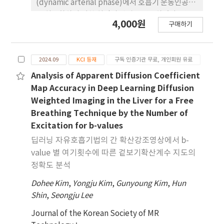
(dynamic arterial phase)에서 호흡기 운동인공물
을 최소화하기 위한 최적의 방법을 연구하였다. 연구
4,000원
구매하기
는 총 세 집단으로 나누 어 진행되었으며, 첫 번째 집
단은 별도의 사전 교육(pre-scan preparation,
PSPP) 없이 촬영한 집단, 두 번째 집단은 사전 교육
2024.09
KCI 등재
구독 인증기관 무료, 개인회원 유료
만 시행하고 촬영한 집단, 세 번째 집단은 사전 교육과
검사 중 숨 참기 보조 신호(breath-holding
Analysis of Apparent Diffusion Coefficient
assistance signal, BHAS)를 제공한 집단으로 구성
Map Accuracy in Deep Learning Diffusion
되었다. 각 집단의 촬영 결과를 비교한 결과, 사전 교
Weighted Imaging in the Liver for a Free
육과 검사 시 숨 참기 보조 신호를 함께 시행한 집단에
Breathing Technique by the Number of
서 동적 동맥기 영상의 호흡기 운동인공물이 가장 적
Excitation for b-values
었으며, 영상의 품질 도 더 높게 평가되었다. 이러한
딥러닝 자유호흡기법의 간 확산강조영상에서 b-
결과는 간 MRI 촬영의 동적 동맥 단계 검사에서 사전
value 별 여기횟수에 따른 겉보기확산계수 지도의
교육과 검사 중 숨 참기 보조 신호가 결합한 접근법이
정확도 분석
환자의 숨 참기 협조를 강화하여 영상 품질을 개선하
고, 정확한 진단에 기여할 수 있음을 시사한다.
Dohee Kim
,
Yongju Kim
,
Gunyoung Kim
,
Hun
Shin
,
Seongju Lee
Journal of the Korean Society of MR