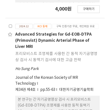
AUROC for ALBI grade in identifying AF was
알려져 있다. 조직병리학, 방사선 사진, 내시경 및 혈
4,000원
0.631 (95% CI 0.590-0.671). Multivariate
구매하기
액학적 소견을 종합하여 진단할 수 있으며, 스테로이
analysis confirmed ALBI grade as an
드 투여를 통해 호전을 기대할 수 있다. 드물지만 담관
independent predictor of AF (odds ratio
협착 및 확장의 감별진단 시 고려해야 하는 질환으로,
0.193, 95% CI 0.1025-0.2837, p<0.001).
2024.12
KCI 등재
구독 인증기관 무료, 개인회원 유료
이 증례를 통해 호산구성 담관염을 알아보고자 한다.
Conclusions: ALBI grade shows potential as a
Advanced Strategies for Gd-EOB-DTPA
non-invasive marker for advanced liver
(Primovist) Dynamic Arterial Phase of
fibrosis in patients with a history of gallstone
Liver MRI
disease and cholecystectomy, particularly in
프리모비스트 조영제를 사용한 간 동적 자기공명영
those with MASH. Further studies with larger
상 검사 시 동맥기 검사에 대한 고급 전략
MASH cohorts are needed to validate these
findings.
Ho Sung Park
Journal of the Korean Society of MR
Technology
제34권 제4호
pp.55-63
대한자기공명기술학회
본 연구는 간 자기공명영상 검사 시 프리모비스트
(Gd-EOB-DTPA) 조영제를 사용한 동적 동맥기