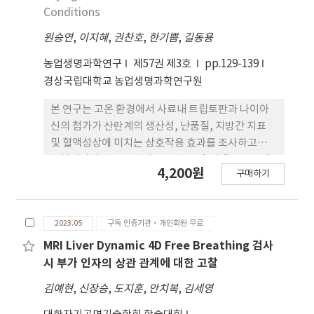
compared to the normal groups (p<0.001,
Conditions
respectively). The intakes of protein (g/kg
body weight, p<0.001), potassium (p<0.001),
원승연
,
이지혜
,
권찬호
,
한기쁨
,
길동용
and vitamin A (p=0.006) were significantly
농업생명과학연구
제57권 제3호
pp.129-139
lower in the NAFLD group. It was observed
경상국립대학교 농업생명과학연구원
that the higher the total Korean Healthy
Eating Index score, the lower the risk of
본 연구는 고온 환경에서 사료내 트립토판과 나이아
NAFLD. A reverse relationship was shown
신의 첨가가 산란계의 생산성, 난품질, 지방간 지표
between the NAFLD risk and the intakes of
및 혈액성상에 미치는 상호작용 효과를 조사하고자
total fruits, total vegetables, vegetables
수행되었다. 총 384수의 25주령 로만 갈색종 산란계
excluding Kimchi and pickled vegetables,
4,200원
구매하기
를 4처리 8반복으로 반복당 12수씩 무작위 임의 배치
meat, fish, eggs and beans. Therefore, it is
하였다. 기본 사료는 트립토판과 나이아신의 추가적
recommended that middleaged women in
인 첨가는 없으며 모든 영양소 및 에너지는 로만갈색
Korea increase their intakes of fruits,
2023.05
구독 인증기관·개인회원 무료
종 산란계의 요구량에 충족하거나 초과하도록 배합되
vegetables, and foods high in protein for the
었다. 사료 처리구는 2 × 2 요인 실험 설계법으로 두
MRI Liver Dynamic 4D Free Breathing 검사
proper management of NAFLD.
가지 수준의 트립토판(0 및 0.16%)과 두 가지 수준의
시 부가 인자의 상관 관계에 대한 고찰
나이아신(0 및 0.03%)이 포함되었다. 모든 산란계의
김예현
,
신장승
,
도지훈
,
안치복
,
김세영
사양환경은 일반 농가에서 낮시간에 온도가 올라가는
점을 고려하여 일일 중 8시간은 온도 31.4 ± 1.17℃,