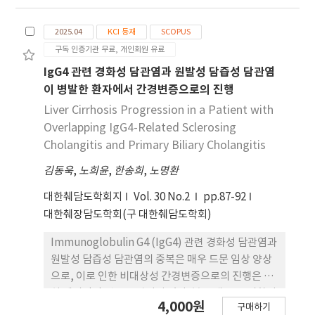
increased dataset, even higher accuracy can
비해 간 기 능을 더 효과적으로 개선함을 시사한다.
be expected in the future.
2025.04
KCI 등재
SCOPUS
구독 인증기관 무료, 개인회원 유료
IgG4 관련 경화성 담관염과 원발성 담즙성 담관염
이 병발한 환자에서 간경변증으로의 진행
Liver Cirrhosis Progression in a Patient with
Overlapping IgG4-Related Sclerosing
Cholangitis and Primary Biliary Cholangitis
김동욱
,
노희윤
,
한송희
,
노명환
대한췌담도학회지
Vol. 30 No.2
pp.87-92
대한췌장담도학회(구 대한췌담도학회)
Immunoglobulin G4 (IgG4) 관련 경화성 담관염과
원발성 담즙성 담관염의 중복은 매우 드문 임상 양상
으로, 이로 인한 비대상성 간경변증으로의 진행은 극
히 예외적인 것으로 알려져 있다. 본 증례는 두 질환이
4,000원
구매하기
병존하며 스테로이드 포함한 치료 에도 불구하고 반