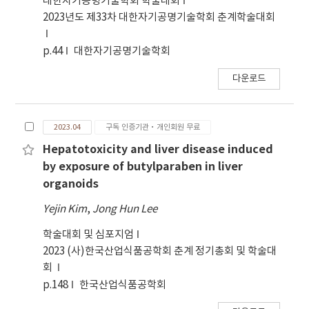
대한자기공명기술학회 학술대회
습도 86.0 ± 4.28%으로 설정하였으며, 나머지 16시
2023년도 제33차 대한자기공명기술학회 춘계학술대회
간은 온도 26.7 ± 1.10℃, 습도 61.7 ± 6.34%로 유
지하여 주기적인 고온 환경을 조성하였다. 실험은 10
p.44
대한자기공명기술학회
주간 진행되었다. 실험 결과 사료내 트립토판과 나이
다운로드
아신의 주요 효과와 상호작용은 나타나지 않았다. 이
와 유사하게, 난각 강도, 난각 두께, 난각색, 난황색
및 호우유닛에 대한 상호작용 도 나타나지 않았다. 주
2023.04
구독 인증기관·개인회원 무료
요 효과로 0.03%의 나이아신 첨가는 난황색을 유의
적으로 감소시켰으나 호우유닛은 유의적으로 증가시
Hepatotoxicity and liver disease induced
켰다. 하지만, 0.16%의 트립토판 첨가는 난품질에 영
by exposure of butylparaben in liver
향을 끼치지 않았다. 지방간 지표와 혈액성상에서 사
organoids
료내 트립토판과 나이아신의 주요 효과 및 상호작용
Yejin Kim
,
Jong Hun Lee
은 나타나지 않았다. 결론적으로, 본 연구에서 설정한
농도의 사료내 트립토판과 나이아신의 첨가는 고온
학술대회 및 심포지엄
환경에서 사양되는 산란계의 생산성, 난품질, 지방간
2023 (사)한국산업식품공학회 춘계 정기총회 및 학술대
지표 및 혈액성상에 긍정적인 영향을 미치지 않았다.
회
p.148
한국산업식품공학회