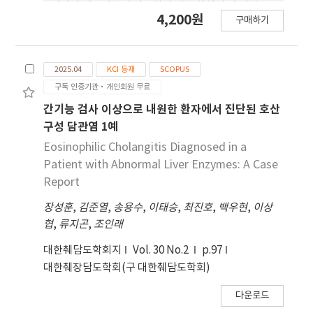
validation, and test sets to develop and
리딘과 퀘르세틴의 단독처리 및 복합처리 가 비알코
4,200원
evaluate a model for object recognition. The
구매하기
올성 지방간을 개선하고 간에서의 염증 억제 효과가
training was conducted with an epoch set to
있는지를 조사하였다. 마우스는 무작위로 고 지방식
300. The YOLOv8 model detected apoptotic
이 섭취 대조군(Con), 헤스페리딘을 처리한 고지방
bodies with a mean average precision at 50%
2025.04
KCI 등재
SCOPUS
식이 섭취군(Hes), 퀘르세틴을 처리한 고지방식이
value of 0.882. Although the model’s
구독 인증기관·개인회원 무료
섭취군(Que) 및 헤스페리딘과 퀘르세틴을 복합처리
accuracy for detecting individual apoptotic
한 고지방식이 섭취군(Hes+Que)으로 분류하였다.
간기능 검사 이상으로 내원한 환자에서 진단된 호산
bodies may not seem extremely high, it is
Que 과 Hes+Que의 간 무게는 통계적으로 유의하지
구성 담관염 1예
important to note that the size of apoptotic
않지만 Con에 비해 감소하는 경향이 관찰되었다. 그
Eosinophilic Cholangitis Diagnosed in a
bodies is very small compared to
리고 Hes, Que 및 Hes+Que는 Con에 비해 몸무게
Patient with Abnormal Liver Enzymes: A Case
hepatocytes, making them harder to detect.
와 간세포의 지질축적이 현저히 감소하였다. 간세포
Report
However, the model’s overall performance
에서 염 증 표지 유전자의 발현을 분석한 결과, Con에
is expected to improves significantly with a
장성훈
비해 Hes, Que 및 Hes+Que는 염증 인자가 감소하
,
김준열
,
송용수
,
이태승
,
최진호
,
백우현
,
이상
larger dataset. The YOLOv8 model
협
였고 항 염증 인자는 증가하였다. 이러한 연구결과들
,
류지곤
,
조인래
successfully detected apoptotic bodies with
은 헤스페리딘 및 퀘르세틴의 단독처리보다는 복합처
대한췌담도학회지
Vol. 30 No.2
p.97
high accuracy. This can help reduce the
리가 더 효과적이었다. 따라서 본 연구는 헤스페리딘
대한췌장담도학회(구 대한췌담도학회)
workload of toxicologic pathologists and
과 퀘르세틴이 비만으로 유도된 비알코올성 지방간과
decrease the time and cost involved in
간세포의 염증에 대해 억제효과가 있으며, 특히 헤스
다운로드
pathology review. Furthermore, with an
페리딘과 퀘르세틴의 복합처리가 각각의 단독처리에