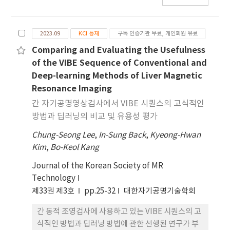
움과 만족도 측면에서 약 3배 높은 결과를 보여주었
다. 그리고 이에 대한 영향으로 영상 측면에서도 일시
2023.09
KCI 등재
구독 인증기관 무료, 개인회원 유료
적 호흡곤란이 발생하지 않고 검사에 방해 요소가 줄
어든바, 약 1.78배 높아진 평가 를 얻을 수 있었고 동
Comparing and Evaluating the Usefulness
맥기 검사에서 호흡정지 실패 발생 빈도가 줄어드는
of the VIBE Sequence of Conventional and
것을 확인할 수 있었으며, 임상에서 높은 질의 영상을
Deep-learning Methods of Liver Magnetic
얻을 수 있을 것이라 사료된다.
Resonance Imaging
간 자기공명영상검사에서 VIBE 시퀀스의 고식적인
방법과 딥러닝의 비교 및 유용성 평가
Chung-Seong Lee
,
In-Sung Back
,
Kyeong-Hwan
Kim
,
Bo-Keol Kang
Journal of the Korean Society of MR
Technology
제33권 제3호
pp.25-32
대한자기공명기술학회
간 동적 조영검사에 사용하고 있는 VIBE 시퀀스의 고
식적인 방법과 딥러닝 방법에 관한 선행된 연구가 부