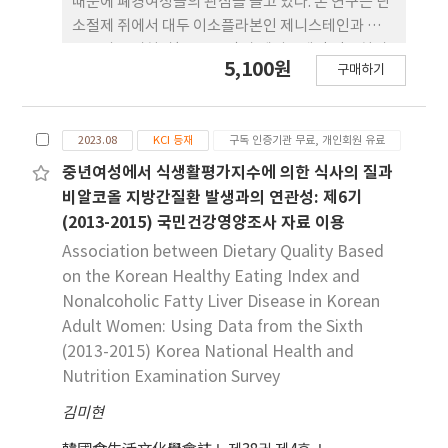
때문에 폐경여성들의 관심을 끌고 있다. 본 연구는 난
상은 더 향상되었고, 획득 시간은 평균 4초(22.4%)가
소절제 쥐에서 대두 이소플라본인 제니스테인과 수영
단축되었다. 딥러닝 방법에서 Matrix 352를 적용하
운동의 동시처리(Gen+SE)가 제니스테인 단독처리
5,100원
였을 때 검사 시간의 감소로 재현성과 호흡에 의한 인
구매하기
(Gen)와 수영운동 단독처리(SE)에 비해 비만과 간
공물 감소가 있었다. 이에 딥러닝 방법에서 Matrix
기능 개선에 유익한 시너지 효과를 나타낼 것 인지를
size 적용의 방향성을 제시할 수 있었다.
조사하였다. 난소절제 쥐는 무작위로 대조군(Con),
2023.08
KCI 등재
구독 인증기관 무료, 개인회원 유료
Gen, SE 및 Gen+SE으로 나누어 8주 동안 고지 방식
이를 섭취하였다. 몸무게, 백색지방조직의 무게, 간
중년여성에서 식생활평가지수에 의한 식사의 질과
조직의 지질추적 및 혈청 속 ALT와 AST 수치를 조사
비알코올 지방간질환 발생과의 연관성: 제6기
한 결과, Con에 비해 Gen과 SE는 감소하였고
(2013-2015) 국민건강영양조사 자료 이용
Gen+SE는 Gen과 SE에 비해 더 효과적으로 감소하
Association between Dietary Quality Based
였 다. 간 조직에서 염증성 사이토카인인 IL-6와
on the Korean Healthy Eating Index and
TNF-α 유전자의 발현은 Con에 비해 Gen과 SE 모두
Nonalcoholic Fatty Liver Disease in Korean
에서 감소하였고, Gen+SE는 Gen과 SE에 비해 더욱
Adult Women: Using Data from the Sixth
감소하였다. 그러나 adiponectin 유전자의 발현은
(2013-2015) Korea National Health and
반대의 결과가 나타났다. 간 조직에서 지방산 산화와
Nutrition Examination Survey
관련된 유전자의 발현은 Con에 비해 Gen과 SE에서
증가하 였고 Gen+SE는 Gen과 SE에 비해 더 증가하
김미현
였다. 따라서 본 연구는 대두 이소플라본과 수영운동