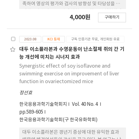
족하여 영상의 평가와 검사의 방향성 및 타당성을 제
시하고자 한다. ACR 팬텀 실험은 30회 반복 실험하였
4,000원
구매하기
고, 저 대조도 분해능 평가영역 에서 syngo.via
View&Go를 이용하여 신호대잡음비와 대조대잡음
비를 평가하였고, 공간분해능 평가영역에서
2023.08
KCI 등재
구독 인증기관 무료, 개인회원 유료
MATLAB 을 통해 신호강도의 높이와 반치폭으로 공
간 분해능을 평가했다. 팬텀 실험을 기준으로 Matrix
대두 이소플라본과 수영운동이 난소절제 쥐의 간 기
352를 설정하여 30명의 환자 실험을 했다. 간 실질,
능 개선에 미치는 시너지 효과
간 문맥, 내림 대동맥에서 대조대잡음비를 평가했고,
Synergistic effect of soy isoflavone and
공간 분해능은 간 문맥, 내림 대동맥의 경계면을 평가
swimming exercise on improvement of liver
했다. 결과 분석은 이원배치 분산 분석으로 진행하고,
function in ovariectomized mice
사후 분석은 Duncan을 사용했다. 통계분석은 정량
정선효
적 으로 p-value 0.05 미만으로 유의한 것으로 판단
했다. 팬텀 실험의 신호대잡음비와 대조대잡음비 결
한국응용과학기술학회지
Vol. 40 No. 4
과는 Matrix 416 이하에서 유의하였으며, 공간분해
pp.589-605
능 결과는 고식적인 방법 Matrix 352 이하, 딥러닝 방
한국응용과학기술학회(구 한국유화학회)
법 288 이하에서 평가할 수 없었 다. 환자 실험 결과는
신호대잡음비, 대조대잡음비, 공간분해능 모두 유의
대두 이소플라본은 갱년기 증상에 대한 유익한 효과
했다. 본 연구는 고식적인 방법보다 딥러닝 방법 이 영