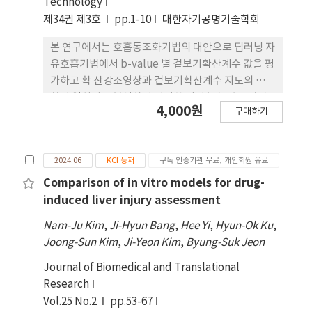
Technology
제34권 제3호
pp.1-10
대한자기공명기술학회
본 연구에서는 호흡동조화기법의 대안으로 딥러닝 자
유호흡기법에서 b-value 별 겉보기확산계수 값을 평
가하고 확 산강조영상과 겉보기확산계수 지도의 해부
학적 일치성을 분석하여 적절한 여기횟수 값을 알아
4,000원
구매하기
보고자 하였다. 연구 방법은 2023년 7월부터 2024년
1월까지 간 자기공명영상 검사가 의뢰된 성인 남녀
35명을 대상으로 하였고 사용 장비는 Magnetom
2024.06
KCI 등재
구독 인증기관 무료, 개인회원 유료
Skyra 3.0T(Siemens, Germany)를 이용하였다.
자유호흡기법의 비교를 위해 b-value 50, 400,
Comparison of in vitro models for drug-
800(s/mm2)의 여기횟수를 각각 딥러닝 호흡동조화
induced liver injury assessment
기법에서 2,3,4으로 딥러닝을 이용하지 않은 일반 자
Nam-Ju Kim
,
Ji-Hyun Bang
,
Hee Yi
,
Hyun-Ok Ku
,
유호 흡기법에서 4,6,8으로 검사하였다. 딥러닝을 추
Joong-Sun Kim
,
Ji-Yeon Kim
,
Byung-Suk Jeon
가한 일반 자유호흡기법에서는 1,2,3 여기횟수,
2,3,4 여기횟수, 3,5,6 여기횟수, 4,6,8 여기횟수로
Journal of Biomedical and Translational
변화하였다. 연구 결과 딥러닝 자유호흡기법에서 간
Research
의 좌엽과 우엽, 담낭의 평균 겉보기확산계수 값은 딥
Vol.25 No.2
pp.53-67