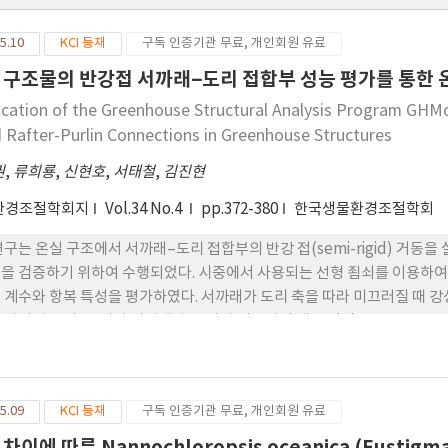
5.10
KCI 등재
구독 인증기관 무료, 개인회원 유료
 구조물의 반강접 서까래–도리 접합부 성능 평가를 통한 온
fication of the Greenhouse Structural Analysis Program GHM
d Rafter-Purlin Connections in Greenhouse Structures
권
,
류희룡
,
신현호
,
서태철
,
김진현
환경조절학회지
Vol.34 No.4
pp.372-380
한국생물환경조절학회
연구는 온실 구조에서 서까래–도리 접합부의 반강 접(semi-rigid) 거동을 
을 검증하기 위하여 수행되었다. 시중에서 사용되는 선형 죔쇠를 이용하여 
 계수와 항복 특성을 평가하였다. 서까래가 도리 축을 따라 미끄러질 때 강성 계수
 나타났으 며, 도리가 서까래 축을 따라 미끄러질 때는 각각 30,426.78 N·
모드에서도 뚜렷한 차이를 확인하였다. 이어서 실물 규모의 단동 온실을 대
Modeler 해석 결과와 비교·분석하였다. 비교 결과, 수평 변위(DH2)에서
 요소 모델은 －13.7%~34.1% 범위 로 감소하였다. 응력(S1)에서도 강
5.09
KCI 등재
구독 인증기관 무료, 개인회원 유료
모델은 －9.1%~3.2%로 실험치에 근접하였다. 본 연구 결과는 온실 구조
 데 기여할 수 있을 것으로 기대된다.
차이에 따른 Nannochloropsis oceanica (Eustig