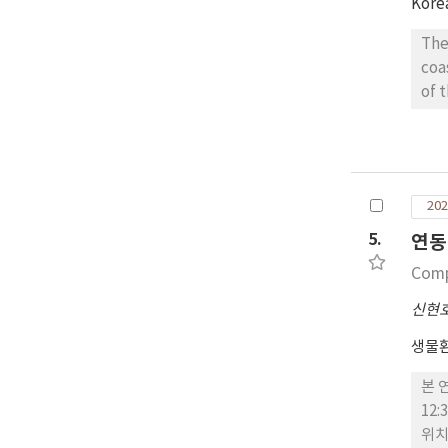
Kore
The
coa
of 
acc
rat
blo
ger
202
enc
tha
5.
연동
sis
Comp
신현
생물
본 
12
위치