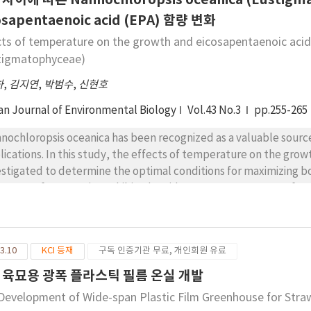
osapentaenoic acid (EPA) 함량 변화
cts of temperature on the growth and eicosapentaenoic aci
tigmatophyceae)
하
,
김지연
,
박범수
,
신현호
an Journal of Environmental Biology
Vol.43 No.3
pp.255-265
nochloropsis oceanica has been recognized as a valuable source
lications. In this study, the effects of temperature on the grow
estigated to determine the optimal conditions for maximizing 
ponses of N. oceanica exhibited a wide temperature range of 5-
.9×105 cells mL-1). Biomass production, as measured by dry weig
.2 mg L-1). In N. oceanica cultures exposed to relatively low tem
nificantly; however, the proportion of polyunsaturated fatty acid
3.10
KCI 등재
구독 인증기관 무료, 개인회원 유료
 significantly high. These results indicate that the optimal te
umulation of N. oceanica are different. Based on these results
 육묘용 광폭 플라스틱 필름 온실 개발
ategy was proposed to optimize both biomass and EPA production
Development of Wide-span Plastic Film Greenhouse for Straw
tial phase at 20°C to achieve high biomass, followed by a secon