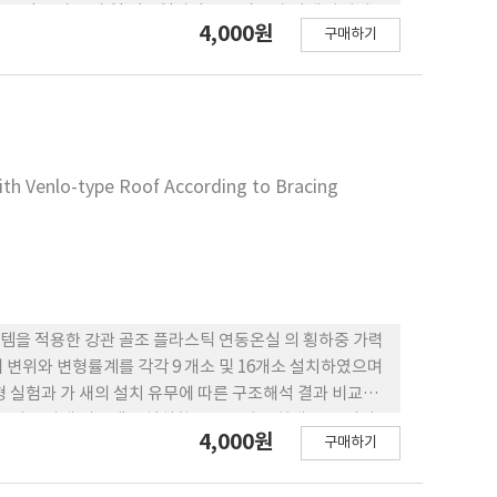
 낮았고, 광 투과 율과 일 적산일사량도 중앙부가 낮게 나타났
4,000원
구매하기
료일까지 유의미한 차이가 없었다. 토마토의 최종 주당 평균
이는 없었고, 중앙부가 0.5% 적게 나타났다. 토 마토의 광보
량은 광보상점보다는 높고, 광포화점 보다는 낮으나 그 차
판단하였다. 향후 이 검토 결과를 포함하여 온실을 설계할 때
 온실 내 광 분포 분석이 필요하다.
ith Venlo-type Roof According to Bracing
템을 적용한 강관 골조 플라스틱 연동온실 의 횡하중 가력
 변위와 변형률계를 각각 9 개소 및 16개소 설치하였으며
 실험과 가 새의 설치 유무에 따른 구조해석 결과 비교에
횡강성은 가새 시스템을 설치함으로 강성을 최대 44%까지
4,000원
구매하기
함으로써 외력을 전체 구조물에 적절히 전달하 지 못하여
 시 구조성능의 신뢰성을 높이기 위해서 가새 시스템의 연