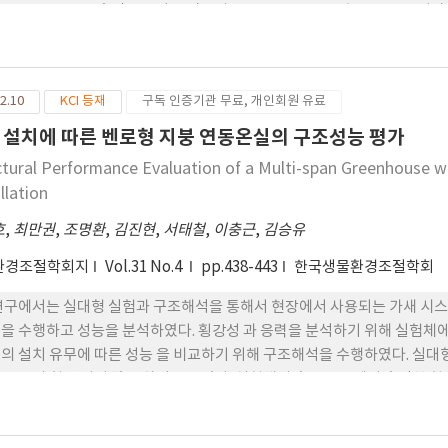
 313.9W·m-2로 측면부 보다 중앙부가 오전은 12.6%, 오후는 11.4%
 생육 특성에 있어서는 첫 번째 조사의 엽장과 엽폭을 제외하고는 조사 종 
량은 재배 위치에 따라 중앙부 4,828g, 측면부 4,851g으 로 유의미한 차
은 60W·m-2이고 광포화점은 281W·m-2로 중앙부의 시간대별 일사
2.10
KCI 등재
구독 인증기관 무료, 개인회원 유료
 크지 않아 온실 내 위치에 따른 생육 및 수확량의 차이가 미미한 것으로 
환경을 고려한 설계를위해 온실의 설치 방향, 위치 및 지붕 경사도 등에 따른
 설치에 따른 벤로형 지붕 연동온실의 구조성능 평가
ctural Performance Evaluation of a Multi-span Greenhouse w
llation
호
,
최만권
,
조명환
,
김진현
,
서태철
,
이충근
,
김승유
환경조절학회지
Vol.31 No.4
pp.438-443
한국생물환경조절학회
연구에서는 실대형 실험과 구조해석을 통해서 현장에서 사용되는 가새 시스
을 수행하고 성능을 분석하였다. 횡강성 과 응력을 분석하기 위해 실험체에
의 설치 유무에 따른 성능 을 비교하기 위해 구조해석을 수행하였다. 실대형
구조물의 횡 강성이 많은 차이를 보였다. 실험체의 측고 부근에서 측정한 
가시켰다. 현장에서 사용하는 가새의 접합부가 충분한 강성 을 확보하지 못
성이 구조해석 결과보다 많이 저하되는 현상이 나타났다. 따라서 온실 설계