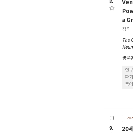
eur
8.
Ven
pac
Pow
pho
a G
pho
참외 
Tae 
Keun
생물
연구
환기
목에
13
되었
가 
에서
202
다.
상의
9.
20