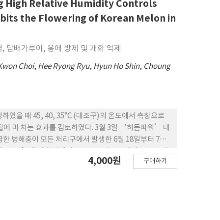
ls, enhanced growth rates and cell densities of A.
 High Relative Humidity Controls
osphate. In particular, rapid uptakes of
bits the Flowering of Korean Melon in
 treatments, indicating that the increase in
m (Group IV).
 담배가루이, 응애 방제 및 개화 억제
Kwon Choi
,
Hee Ryong Ryu
,
Hyun Ho Shin
,
Choung
 때 45, 40, 35°C (대조구)의 온도에서 측창으로
조절에 미 치는 효과를 검토하였다. 3월 3일 ‘히든파워’ 대
급한 병해충이 모든 처리구에서 발생한 6월 18일부터 7월
, 45°C 환기 처리에서 고온 고습이 약 9시간 동안 유지
4,000원
구매하기
높았다. 환기 처리 11일 후에는 흰가루병과 두점박이응애 피해
 처리 14일 후, 담배가루이와 두점박이 응애 밀도는 45°C
말림은 고온에서 유발되었으나 45°C에서도 심하지 않았
 서 암꽃이 전혀 나오지 않았고 수꽃은 1.2개로 나타났다. 이
 고온 고습을 유도하여 흰가루병, 담배가루이, 두점박이응애