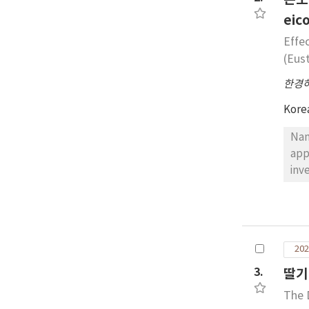
eic
Effe
(Eus
한경
Kore
Nan
app
inv
res
(35
(86
sig
202
was
acc
3.
딸기
str
The 
ini