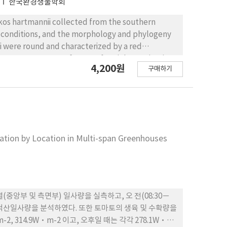
7
한국환경생물학회
ikos hartmannii collected from the southern
e conditions, and the morphology and phylogeny
ii were round and characterized by a red
 at temperature of 10 to 30°C. High germination
4,200원
구매하기
ing cysts could act as seed populations for the
 summer or early fall. The morphology of the
nd an apical groove characterized by a fully
e SubUnit (LSU) rRNA gene sequences revealed
d American isolates of Ph. hartmannii and was a
교
ation by Location in Multi-span Greenhouses
중앙부 및 측면부) 일사량을 실측하고, 오 전(08:30－
및 일 적산일사량을 분석하였다. 또한 토마토의 생육 및 수확량을
 314.9W·m-2 이고, 오후일 때는 각각 278.1W·m-