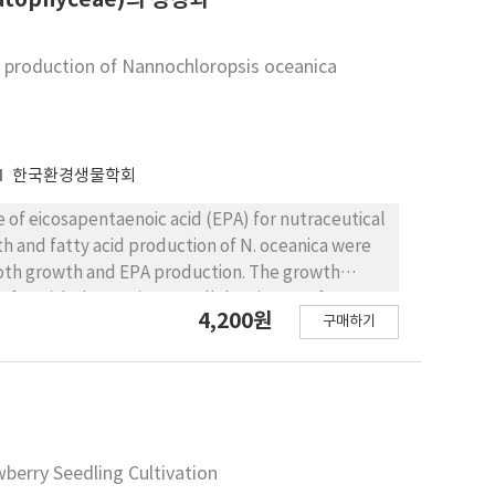
d production of Nannochloropsis oceanica
한국환경생물학회
 of eicosapentaenoic acid (EPA) for nutraceutical
th and fatty acid production of N. oceanica were
both growth and EPA production. The growth
30°C, with the maximum cell density at 25°C
4,200원
구매하기
ht in N. oceanica culture, was the highest at 20°C
peratures (5-10°C), cells did not grow
s including EPA (22.3, 26.0% of total fatty acid),
mperature conditions for promoting growth and EPA
, a temperature-dependent two-stage cultivation
 in N. oceanica cultures, which included an
berry Seedling Cultivation
d phase at 5-10°C to maximize EPA accumulation.