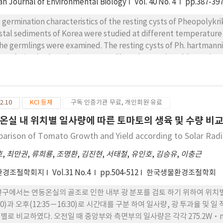
an Journal of Environmental Biology
Vol. 40 No. 4
pp.387-39
 germination characteristics of the resting cysts of Pheopolykr
stal sediments of Korea were studied at different temperatur
the germlings were examined. The resting cysts of Ph. hartmann
umulation body and many arrow-like spines and could germinate
es (>90%) were observed at 15 and 20°C, indicating that the rest
om initiation of Ph. hartmannii in Korean coastal waters in early
mlings was generally consistent with the previous description, a
2.10
KCI 등재
구독 인증기관 무료, 개인회원 유료
losed loop was observed. Phylogenetic analysis based on larg
t the germlings shared an identical sequence with the Korean an
온실 내 위치별 일사량에 따른 토마토의 생육 및 수량 비
ter clade of Polykrikos species.
arison of Tomato Growth and Yield according to Solar Radi
호
,
최만권
,
류희룡
,
조명환
,
김진현
,
서태철
,
유인호
,
김승유
,
이충근
환경조절학회지
Vol.31 No.4
pp.504-512
한국생물환경조절학회
연구에서는 연동온실의 골조로 인한 내부 광 분포를 검토 하기 위하여 위치별(
:30)과 오후(12:35－16:30)로 시간대를 구분 하여 일사량, 광 투과율 
별로 비교하였다. 오전일 때 중앙부와 측면부의 일사량은 각각 275.2W·m-2,