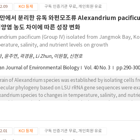
법, 설치위치, 부재의 최대길이 등 온실의 접합부에 대한 명확한 시공방법
2.09
KCI 등재
구독 인증기관 무료, 개인회원 유료
판단된다.
에서 분리한 유독 와편모조류 Alexandrium pacificum
영양염 농도 차이에 따른 성장 변화
andrium pacificum (Group IV) isolated from Jangmok Bay, Ko
erature, salinity, and nutrient levels on growth
하
,
윤주연
,
곽경윤
,
Li Zhun
,
이원철
,
신현호
an Journal of Environmental Biology
Vol. 40 No. 3
pp.290-30
train of Alexandrium species was established by isolating cells
ecular phylogeny based on LSU rRNA gene sequences were exami
xandrium species to changes in temperature, salinity, and nutri
xandrium species from Jangmok Bay had a ventral pore on the 1
viously described Alexandrium tamarense and A. catenella. Phyl
igned to A. pacificum (Group IV) within A. tamarense species com
wth rates and cell densities of A. pacificum (Group IV) were obse
2.01
KCI 등재
구독 인증기관 무료, 개인회원 유료
er a wide range of salinity. This indicates that this Korean isolat