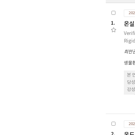
202
1.
온실
Veri
Rigi
최만
생물
본 
당성
강성
크게
림 
GH
이스
202
소 
키는
2.
온도 