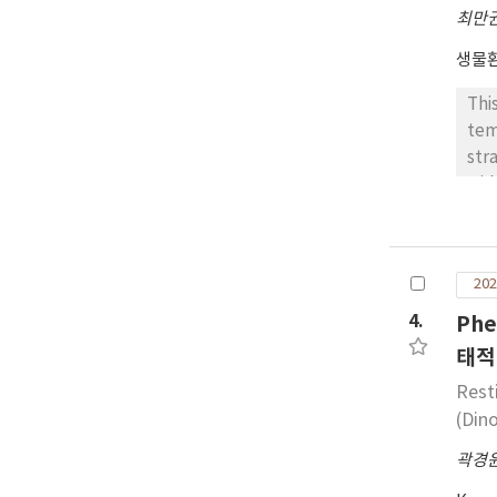
최만
생물
Thi
tem
str
wid
fac
The
on 
202
ana
to 
4.
Phe
acc
태적
res
Rest
gre
(Din
곽경