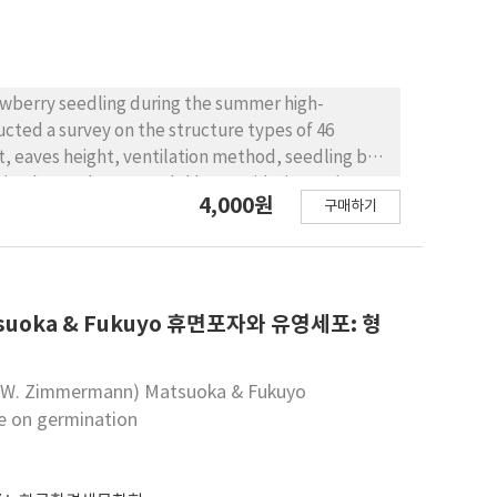
awberry seedling during the summer high-
cted a survey on the structure types of 46
t, eaves height, ventilation method, seedling bed
ptimal greenhouse model by considering various
4,000원
구매하기
 efficiency of seedling beds and overall space.
ation during the summer season. To reduce stress
inforcement installation angle of 50 degrees. We
ions of φ48.1×2.1t and φ59.9×3.2t, respectively,
idering regional design wind speeds and snow
Matsuoka & Fukuyo 휴면포자와 유영세포: 형
conduct strawberry seedling experiments,
onfirm the usefulness of the strawberry seedling
ii (W. Zimmermann) Matsuoka & Fukuyo
erall efficiency.
e on germination