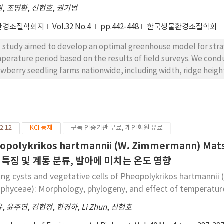
권
,
조명환
,
신현호
,
권기범
환경조절학회지
Vol.32 No.4
pp.442-448
한국생물환경조절학회
s study aimed to develop an optimal greenhouse model for str
perature period based on the results of field surveys. We condu
awberry seedling farms nationwide, including width, ridge heigh
th, and spacing. Based on the survey results, we derived the o
tors. The greenhouse width was set at 14 meters to maximize the
 height was determined at 2 meters, taking into account ventil
the supporting structure due to snow loads, we established a re
2.12
KCI 등재
구독 인증기관 무료, 개인회원 유료
lyzed two different models that use support beams with dimens
ensure structural safety against meteorological disasters, cons
opolykrikos hartmannii (W. Zimmermann) 
umulation. We utilized these developed greenhouse model to 
 특징 및 계통 분류, 발아에 미치는 온도 영향
ulting in a high survival rate of average 93.2%. These findings c
ing cysts and vegetative cells of Pheopolykrikos hartmann
enhouse in improving the seedling environment and enhancing ov
ophyceae): Morphology, phylogeny, and effect of temperatur
윤
,
윤주연
,
김현정
,
한경하
,
Li Zhun
,
신현호