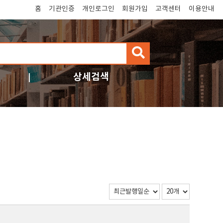
홈
기관인증
개인로그인
회원가입
고객센터
이용안내
검
색
상세검색