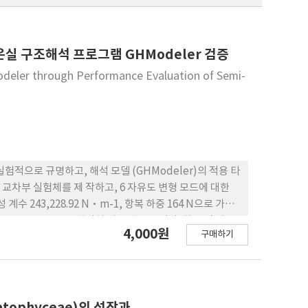
실 구조해석 프로그램 GHModeler 검증
odeler through Performance Evaluation of Semi-
실험적으로 규명하고, 해석 모델 (GHModeler)의 적용 타
교차부 실험체를 제 작하고, 6 자유도 변형 모드에 대한
 243,228.92 N·m-1, 항복 하중 164 N으로 가장
m-1, 118 N으로 현저히 낮은 값을 보였다. 회전 및 비틀
4,000원
구매하기
상으로 횡하중 재하 시험을 실시하고, 변위 및 응력 거동을
 강접합 모델은 최대 310.2% 오차 를 보인 반면, 인터페
접합 모델은 최대 84.6%의 오차를 보였으나, 인터페이스 요
물의 접합부 모델링 및 구조 안전성 평가의 신뢰성을 향상시
matophyceae)의 성장과