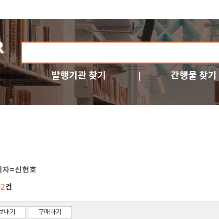
발행기관 찾기
간행물 찾기
저자=신현호
건
52
보내기
구매하기