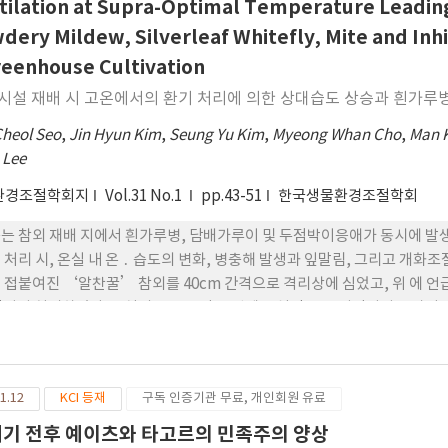
yhaline species. In growth responses to changes in nutrient leve
tilation at Supra-Optimal Temperature Leading
ificum (Group IV) were observed with additions of nitrate and ph
dery Mildew, Silverleaf Whitefly, Mite and Inhi
sphate by A. pacificum (Group IV) were observed in experimental
reenhouse Cultivation
sphate concentration could stimulate the growth of A. pacificu
시설 재배 시 고온에서의 환기 처리에 의한 상대습도 상승과 흰가루병,
Cheol Seo
,
Jin Hyun Kim
,
Seung Yu Kim
,
Myeong Whan Cho
,
Man 
 Lee
환경조절학회지
Vol.31 No.1
pp.43-51
한국생물환경조절학회
는 참외 재배 지에서 흰가루병, 담배가루이 및 두점박이응애가 동시에 발생하였을
 처리 시, 온실 내 온 ․ 습도의 변화, 병충해 발생과 잎말림, 그리고 개화
 접붙여진 ‘알찬꿀’ 참외를 40cm 간격으로 격리상에 심었고, 위 에 언
일까지 처리하였다. 온실의 온도는 맑은 날에는 설정 온도 지점까지 증가되었고
다. 주간 최고 기온과 최 저 상대습도 차이는 45°C 환기 처리에서 가장 
45°C 환기 처리에서 거의 회복되었지만 40°C와 35°C에서는 그렇지 않았다.
 유의하게 감소하였으나 흰가루병 증상은 유의하게 감소하지는 않았다. 잎
1.12
KCI 등재
구독 인증기관 무료, 개인회원 유료
 처리 26일 후, 새로 나온 줄기의 15 마디의 개화수를 조사한 결과, 45°C에
 결과는, 고온기에 45°C의 고온에서 2－3주간 환기 처리는 온실 내부의
세기 전후 예이츠와 타고르의 민족주의 양상