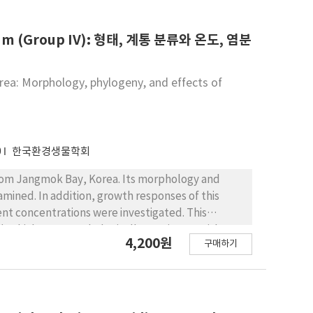
과 설계기준이 정립 되어 온실 설계가 이루어져야 할 것으
 (Group IV): 형태, 계통 분류와 온도, 염분
rea: Morphology, phylogeny, and effects of
0
한국환경생물학회
 from Jangmok Bay, Korea. Its morphology and
ned. In addition, growth responses of this
ent concentrations were investigated. This
′, which was morphologically consistent with
4,200원
구매하기
ogenetic analyses revealed that this isolate was
plex. In growth experiments, relatively high
rved at 15°C and 20°C. This species also grew
e of A. pacificum (Group IV) is a stenothermic and