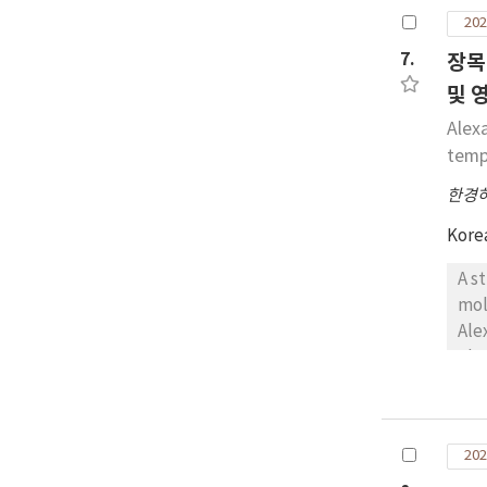
결방
202
로 
7.
장목만
및 
Alex
temp
한경
Kore
A s
mol
Ale
Ale
pre
ass
gro
202
und