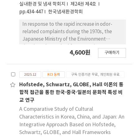
제를 채택하였으며, 일본은 국토교통성 주도의 점진
실내환경 및 냄새 학회지
제24권 제4호
적 인증체계를, 한국은 정부관리와 민간훈련의 혼합
pp.434-447
한국냄새환경학회
형 모델을 운영하고 있다. 이러한 차이는 각국의 행정
문화와 산업 여건 의 반영이다. 결론적으로, 한국의 제
In response to the rapid increase in odor-
도는 ICAO 기준에 부합하나, 국제적 상호운용성 강화
related complaints during the 1970s, the
와 제도 품질관리 의 고도화, 규제와 산업혁신 간의 균
Japanese Ministry of the Environment
형 확보가 향후 과제로 제시된다.
developed a method for measuring
4,600원
구매하기
lowconcentration, multi-component
odorants. This method was conceptually
similar to the ASTM syringe method. To
2025.12
KCI 등재
구독 인증기관 무료, 개인회원 유료
overcome the limitations of small volume
dilutions, odor-free 3 L polyethylene
Hofstede, Schwartz, GLOBE, Hall 이론의 통
terephthalate (PET) bags were introduced.
합적 접근을 통한 한국⋅중국⋅일본의 문화적 특성 비
Using the triangle odor bag method,
교 연구
panelists were asked to identify one odorous
A Comparative Study of Cultural
bag among three choices, and odor
Characteristics in Korea, China, and Japan: An
concentration was determined based on
Integrative Approach Based on Hofstede,
each panelist’s individual threshold. Japan
Schwartz, GLOBE, and Hall Frameworks
has also introduced an odor index, which