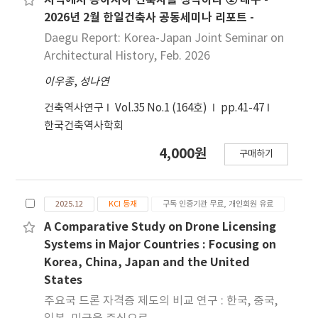
지역에서 동아시아 건축사를 생각하다 ② 대구 -
포장(JRCP)이 주로 적용되었으며 프리캐스트 콘크
2026년 2월 한일건축사 공동세미나 리포트 -
리트 포장(PCP)과 1DAYPAVE도 적용되었다. 또한,
Daegu Report: Korea-Japan Joint Seminar on
일반도로와 버스정류장에는 JCP, JRCP, CRCP가
Architectural History, Feb. 2026
적용되었으며 지하차도에서는 미끄럼 저항성 향상을
이우종
,
성나연
위한 표면 패턴이 적용된 콘크리트 포장을 시공한 것
으로 분 석되었다. 공용성 분석 결과, 현장 조사에서
건축역사연구
Vol.35 No.1 (164호)
pp.41-47
관찰된 손상 수준은 경미하였으며 전반적으로 우수한
한국건축역사학회
공용성을 보이고 있는 것 으로 관찰되었다.
4,000원
구매하기
2025.12
KCI 등재
구독 인증기관 무료, 개인회원 유료
A Comparative Study on Drone Licensing
Systems in Major Countries : Focusing on
Korea, China, Japan and the United
States
주요국 드론 자격증 제도의 비교 연구 : 한국, 중국,