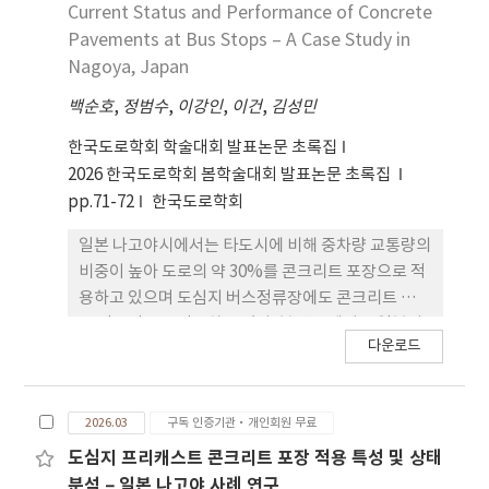
적용하고 있었다. 교차로에 시공된 콘크리트 포장 형
Current Status and Performance of Concrete
식으로는 줄눈 콘크리트 포장과 줄 눈 철근콘크리트
Pavements at Bus Stops – A Case Study in
포장이 확인되었으며 공용상태의 경우 경미한 수준의
Nagoya, Japan
스폴링 및 대각선 균열 등이 관찰되었다. 일부 교차 로
백순호
,
정범수
,
이강인
,
이건
,
김성민
에서는 콘크리트 포장 적용 시 교통차단을 장기간 유
지할 수 없어 조강 포틀랜드 시멘트를 사용하는
한국도로학회 학술대회 발표논문 초록집
1DAYPAVE와 슬래 브를 공장에서 사전 제작하여 시
2026 한국도로학회 봄학술대회 발표논문 초록집
공하는 프리캐스트 콘크리트 포장 등 신속하게 교통
pp.71-72
한국도로학회
개방이 가능한 공법도 적용된 것으로 확인되었다.
일본 나고야시에서는 타도시에 비해 중차량 교통량의
비중이 높아 도로의 약 30%를 콘크리트 포장으로 적
용하고 있으며 도심지 버스정류장에도 콘크리트 포장
을 적극적으로 적용하고 있다. 본 연구에서는 일본의
다운로드
나고야시 도심지 버스정류장에 적용된 콘크리트 포장
현황과 공용성을 분석하기 위해 다양한 버스정류장
구간에 대해 현장 조사를 수행하였다. 현장 조사 는 버
2026.03
구독 인증기관·개인회원 무료
스정류장에 시공된 콘크리트 포장 형식, 연장, 줄눈
간격, 파손 유형, 표면처리 등 적용 특성 및 공용성을
도심지 프리캐스트 콘크리트 포장 적용 특성 및 상태
분석하였다. 분석 결과, 버스정류장에 주로 줄눈 콘크
분석 – 일본 나고야 사례 연구