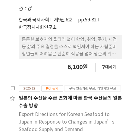
measurement method and the procedure for
김수경
calculating the odor index.
한국과 국제사회
제9권 6호
pp.59-82
한국정치사회연구소
든든한 보호자의 울타리 없이 학업, 취업, 주거, 재정
등 삶의 주요 결정을 스스로 책임져야 하는 자립준비
청년들의 어려움은 단순히 적응을 넘어 생존의 위기
에 가깝다고 할 수 있다. 그럼에도 한국의 자립지원정
6,100원
구매하기
책은 아직까지 기존의 청년지원 제도에 연계한 사업
들이 많아 자립준비 청년의 특성과 필요를 반영한 맞
춤형 지원은 부족한 실정이다. 본 연구 는 자립준비청
2025.12
KCI 등재
구독 인증기관 무료, 개인회원 유료
년 지원제도가 보다 체계적으로 운영되고 있는 미국,
호 주, 일본의 사례를 분석하여 한국사회에의 적용 가
일본의 수산물 수급 변화에 따른 한국 수산물의 일본
능성을 탐색하였다. 연구 결과, 자립준비청년의 생애
수출 방향
경로와 상황에 적합한 맞춤형 지원정책 이 필요하며,
Export Directions for Korean Seafood to
특히 취업 이후의 사후관리체계가 강화될 필요가 있
Japan in Response to Changes in Japan’s
음이 드러났다. 또한 국가 차원의 통합적인 데이터베
Seafood Supply and Demand
이스 구축과 정책 효과를 측정할 수 있는 지표 개발을