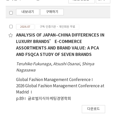
내보내기
구매하기
2026.07
구독 인증기관·개인회원 무료
ANALYSIS OF JAPAN–CHINA DIFFERENCES IN
LUXURY BRANDS’ E-COMMERCE
ASSORTMENTS AND BRAND VALUE: A PCA
AND FSQCA STUDY OF SEVEN BRANDS
Teruhiko Fukunaga
,
Atsushi Osanai
,
Shinya
Nagasawa
Global Fashion Management Conference
2026 Global Fashion Management Conference at
Madrid
p.89
글로벌지식마케팅경영학회
다운로드