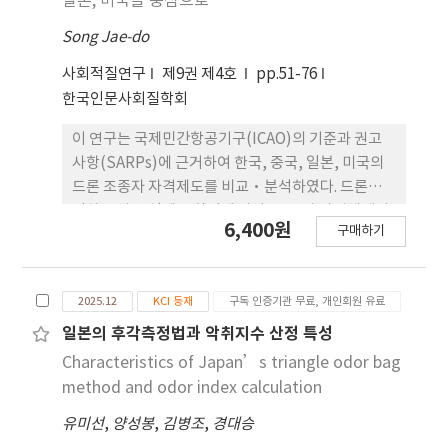
일본, 미국을 중심으로
Song Jae-do
사회적질연구
제9권 제4호
pp.51-76
한국인문사회질학회
이 연구는 국제민간항공기구(ICAO)의 기준과 권고
사항(SARPs)에 근거하여 한국, 중국, 일본, 미국의
드론 조종자 자격제도를 비교·분석하였다. 드론이
점차 국가 공역에 통합됨에 따라, 조종자 자격체계의
6,400원
구매하기
일 관된 정립은 전 세계적 규제 과제가 되고 있다. 이
연구는 각국이 ICAO의 RPAS(원격조종항공기시스
템) 기준을 자국의 법제와 행정체계 속에서 어떻게 수
2025.12
KCI 등재
구독 인증기관 무료, 개인회원 유료
용·제도화하고 있는지를 분석하며, 자격구조·규
제방식·운 용범위를 중심으로 비교하였다. 분석 결
일본의 후각측정법과 악취지수 산정 특성
과, 네 나라 모두 ICAO의 안전성과 책임성 원칙을 반
Characteristics of Japan’s triangle odor bag
영하고 있으 나, 제도 운영 방식에는 뚜렷한 차이가 있
method and odor index calculation
었다. 미국은 Part 107과 Waiver 제도를 통해 유연성
유미선
,
양성봉
,
김병조
,
경대승
을 강조하고, 중국은 중앙집권적 국가시험제와 실명