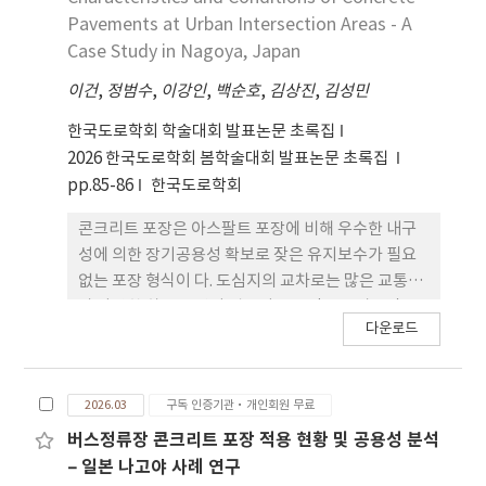
동안 공교육과 사교육 사이의 경계가 선명해진 것이
「유보통합 추진 로드맵 (2023–2027)」을 수립하여
Pavements at Urban Intersection Areas - A
아니라 오히려 흐려졌음을 시사한다.
행정체계와 제도 기반을 먼저 구축하고 있으며, 교사
Case Study in Nagoya, Japan
양성체제 통합은 중장기 과제로 남아 있다. 분석 결과,
이건
,
정범수
,
이강인
,
백순호
,
김상진
,
김성민
일본은 교사양 성체제를 ‘현장 친화적 통합모
델’을 채택하여 단계적 제도화를 실현한 반면, 한국
한국도로학회 학술대회 발표논문 초록집
은 ‘법제 기반 구축형 행정모델’을 기반으로 제도
2026 한국도로학회 봄학술대회 발표논문 초록집
적 정비를 우선 추진 하고 있는 것으로 나타났다. 한국
pp.85-86
한국도로학회
의 유보통합이 지속가능한 제도로 정착하 기 위해서
는 영유아 교사의 질을 확보하는 것이 중요하며, 유보
콘크리트 포장은 아스팔트 포장에 비해 우수한 내구
통합정책이 실행되는 과정 속에서 제시된 교사양성체
성에 의한 장기공용성 확보로 잦은 유지보수가 필요
제 방안을 재고하여 해당 구성원들 의 목소리를 담아
없는 포장 형식이 다. 도심지의 교차로는 많은 교통량
복수자격제도를 검토할 필요가 있다. 이를 실행하기
과 다양한 하중 조건이 집중되는 구간으로 아스팔트
위해 서는 현재 수립된 통합 교사양성체제를 보완하
다운로드
포장에서는 파손이 빈번하게 발생하 고 있어 내구성
고 좀 더 숙고하는 단계가 필 요하다고 본다.
확보가 요구된다. 이에 본 연구에서는 도심지 교차로
구간에 적용된 콘크리트 포장의 특성 및 공용성을 분
2026.03
구독 인증기관·개인회원 무료
석하기 위해 일본 나고야시를 방문하여 현장 조사를
수행하였다. 현장 조사 결과, 대부분의 교차로에서 진
버스정류장 콘크리트 포장 적용 현황 및 공용성 분석
출입부 구간뿐만 아니라 중앙부까지 콘크리트 포장을
– 일본 나고야 사례 연구