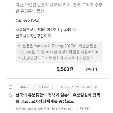
imperative for the effective safeguarding of
지난 10년간 일본의 사교육: 지속, 변화, 그리고 수정
this common regional heritage.
된 유형론의 등장
Yamato Yoko
사교육연구
제6권 제1호
pp.43-62
한국사교육연구협의회
이 논문은 Yamato와 Zhang(2017)이 제안한 일본
의 juku(塾, 학원)에 대한 유형학적 틀을 재검토하며,
지난 10년간의 구조적 변화가 사교육의 지형을 어떻
게 재편했는지 살펴본다. 이 과정에서 특히 두 가지 동
5,500원
구매하기
인이 중요한 역할을 했다. 하 나는 능동적 학습(主体
的・対話的で深い学び, active learning)과 ‘살
아가는 힘(生きる力, Zest for Life)’ 함양을 강조
2026.03
KCI 등재
구독 인증기관 무료, 개인회원 유료
하 는 개정된 ‘학습지도요령(Course of Study,
2020~2022)’의 전면 시행이며, 다른 하나는 학령인
한국의 유보통합의 정책과 일본의 유보일원화 정책
구 감소로 인한 인구통계학 적 압박이다. 이 논문은 시
의 비교 : 교사양성체제를 중심으로
장 데이터, 최근의 실증 연구 및 정책 문서를 바탕으로
A Comparative Study of Korea’s ECEC
기존의 3가지 유형학이 두 가지 차원에서 정교화 될