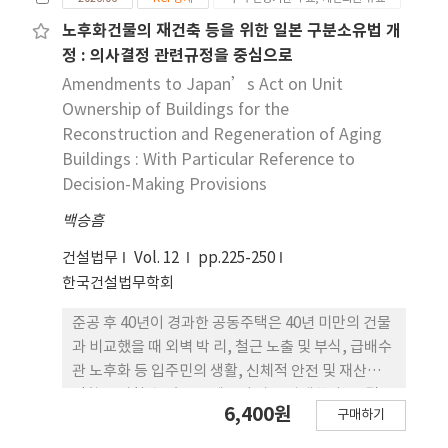
를 중심으로 분석하였다. 비교기준은 법적 근거, 대
상, 운영 주체, 서 비스 구성, 재정지원, 성과관리의 6
노후화건물의 재건축 등을 위한 일본 구분소유법 개
개 요소로 설정하였다. 비교한 결과, 유사한 정책환경
정 : 의사결정 관련규정을 중심으로
에도 불구하고 재취업지원서비스의 제도설계와 운영
Amendments to Japan’s Act on Unit
방 식에서 서로 다른 특성을 보였다. 독일과 네덜란드
Ownership of Buildings for the
는 노사정 협력, 전환 훈련, 성과관리 체계가 결합한
Reconstruction and Regeneration of Aging
조합주의 통합형, 프랑스는 법적 의무, 공 공 고용서
Buildings : With Particular Reference to
비스, 실업보험과 성과협약이 결합한 국가주도 통합
Decision-Making Provisions
형, 일본은 법적 강제성은 낮지만, 장기고용 관행과
기업복지에 기반한 기업관행형 으로 나타났다. 반면
백승흠
한국은 법적 의무화에도 지원 대상, 재정지원, 운영
건설법무
Vol. 12
pp.225-250
거버넌스, 성과관리 환류 체계가 충분히 결합하지 못
한국건설법무학회
한 비적합성 분절형 으로 분석되었다. 본 연구는 재취
업지원서비스의 실효성이 개별제도의 도입 여부가 아
준공 후 40년이 경과한 공동주택은 40년 미만의 건물
니라 제도 요소 간 보완성에 의해 달라질 수 있음을 보
과 비교했을 때 외벽 박 리, 철근 노출 및 부식, 급배수
여 준다. 안정적인 제도 이행 기반을 확보하기 위해서
관 노후화 등 입주민의 생활, 신체적 안전 및 재산에
는 지원 대상의 포괄 성, 재정지원, 운영 거버넌스, 성
영향을 미칠 수 있는 문제들이 자주 발생한다. 그 결
6,400원
과관리 환류 체계가 상호보완적으로 결 합할 필요가
구매하기
과, 유지보수뿐만 아니라 건물의 상태에 따라 재건축
있음을 시사한다.
과 같은 재생 조치를 원활하게 시행해야 할 필요성이