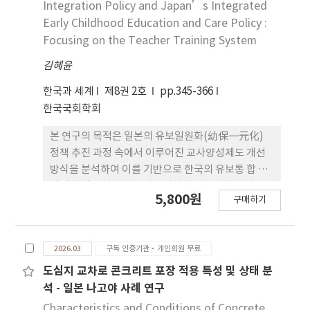
Integration Policy and Japan’s Integrated
필요가 있다고 주장한다. 첫째, 보충 및 심화 학습을
Early Childhood Education and Care Policy :
제공하는 ‘A 유형(Type A)’ 부문은 구조적 양극
Focusing on the Teacher Training System
화(bifurcation)를 겪었다. 2004년에서 2023년 사이
김혜윤
등록 학생 수가 945만 명에서 1,409만 명으로 증가하
는 등 전체 시장은 성장한 반면, 개별 운영자의 파산은
한국과 세계
제8권 2호
pp.345-366
기록적인 수준에 달했다. 이와 동시에, 자생적인 민간
한국국회학회
시장이 존재하지 않는 인구 감소 지역에서 지자체가
설립한 ‘공영 주쿠(kōei juku)’가 A 유형의 뚜렷
본 연구의 목적은 일본의 유보일원화(幼保一元化)
한 파생 형태로 등장했다. 둘째, 지리적 요인이 이 유
정책 추진 과정 속에서 이루어진 교사양성제도 개선
형학의 구 성 축이 되었다. 학생이 이용할 수 있는 주
방식을 분석하여 이를 기반으로 한국의 유보통 합 추
쿠의 유형, 혹은 보충 학습 제공 자체에 접근할 수 있
진에서 적용 가능한 교사양성체제 방안을 제안하는
5,800원
는지 여부는 단지 가족의 선호도만이 아니라 도심과
구매하기
것이다. 연구방법 으로 양국의 정책 문헌 및 통계 자료
농촌이라는 지리적 위치에 의해 결정되는 경향이 점
를 수집하여 문헌 및 비교사례 분석을 통해 한국과 일
점 더 강해지고 있다. 나아가 본 논문은 영어 교육에
본 두 나라의 정책 목표, 자격제도 구조, 교사양성체
특별히 주목하여 교육과정의 목표와 교실 내 실제 관
2026.03
구독 인증기관·개인회원 무료
계의 운 영 방식을 종합적으로 고찰하였다. 연구결과
행 사이의 실행 격차를 조사하고, 시장과 국가의 제공
로 일본은 유아교육과 보육의 제도적 분절을 완화하
도심지 교차로 콘크리트 포장 적용 특성 및 상태 분
범위를 벗어난 학습자들에게 다가가기 위한 비정부기
고 복수자격제(複数資格制度)를 중심으로 교사양성
석 - 일본 나고야 사례 연구
구(NGO)의 역할을 고찰한다. 연구 결과는 지난 10년
체 제를 점진적으로 통합하였다. 반면 한국은 2023년
Characteristics and Conditions of Concrete