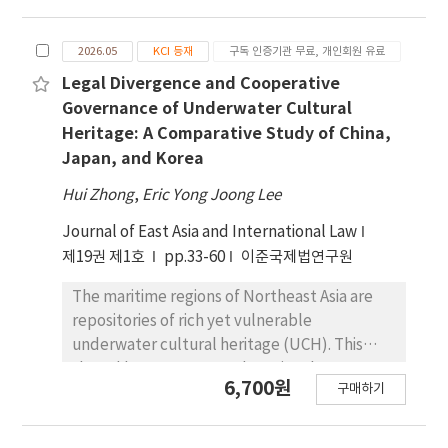
하여 유사한 도전에 직면해 있다. 한국은 일본보다 아
창적 제국주의 위협에 따라 이승만의 열강에 대한 인
파트의 대량 공급이 늦게 시작되었고, 현재 40년이 넘
식도 전환했는데, 중국은 조선/대한제국에 속국 질서
은 아파트 단지는 1970년대 후반부터 1980년대 초반
2026.05
KCI 등재
구독 인증기관 무료, 개인회원 유료
를 유지하는 국가에서 일본 침략의 피해 대상으로, 러
강남 지역 개발 초기에 건설된 단지 (은마아파트, 압
시아는 팽창적 제국에서 일본의 경쟁 대상의 한 축으
Legal Divergence and Cooperative
구정 현대아파트 단지 등)들에 주로 국한되어 있지만,
로 재위치된다. 또한 영국은 헌법 정치의 모범에서 유
Governance of Underwater Cultural
1980년대 후반 ‘주택 200만 호 건설’ 계획 당시 지
화정책의 현실정치 행위자로 재평가된다. 셋째, 미국
Heritage: A Comparative Study of China,
어진 많은 아파트 단지가 이제 40년 차에 접어들고 있
은 민주주의의 모델에서 일제의 팽창에 무력한 ‘평
Japan, and Korea
다. 그 결과, 노후 아파트 단지의 비율은 향후 5년 이내
화주의’ 국가로 재인식 된다. 이승만은 고립주의와
Hui Zhong
에 급 격히 증가할 것으로 예상된다. 한국은 1987년
,
Eric Yong Joong Lee
개인주의가 미국의 국가적 대응력을 약화시 킨 핵심
주택건설촉진법을 통해 일본 모델을 크게 참고하여
요인임을 지적하며, 미국 민주주의의 취약성을 분석
Journal of East Asia and International Law
재건축 제 도를 도입했다. 위에서 언급한 유사한 상황
한다. 넷째, 기독교에 대해 서구 문명 발전의 핵심으로
제19권 제1호
pp.33-60
이준국제법연구원
들을 고려할 때, 한국에서도 노후 아파트 단지의 관리
인식했지만, 일본 침략 상황 에서 평화주의적 기독교
및 재건축에 관한 입법적 대응은 불가피하게 필요해
담론의 무력함을 비판하고 결연한 대응을 강조 한다.
The maritime regions of Northeast Asia are
질 것 입이. 이런 점에서 일본의 최근 ‘건물의 구분소
이승만의 국제정치 인식은 이상주의적 개혁론에서 출
repositories of rich yet vulnerable
유 등에 관한 법률’ 개정은 한국 의 법과 정책에 중요
발해 위협적 국제정치 상황에서 점차 현실주의 인식
underwater cultural heritage (UCH). This
한 시사점을 제공할 것으로 보인다.
으로 심화되고 있었다.
shared legacy transcends national
6,700원
구매하기
boundaries, presenting a complex
governance challenge. A comparative
analysis of the three states reveals significant