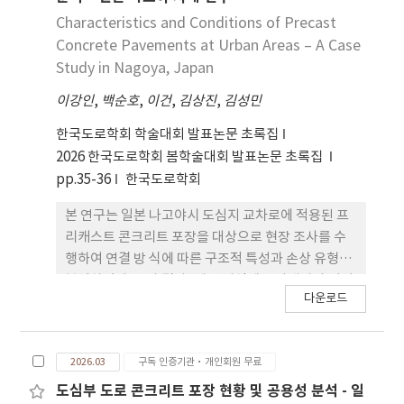
리트 포장과 줄눈 철근 콘크리트 포장이 시공되어 있
Characteristics and Conditions of Precast
었으며 일부 구간에서는 반강 성 포장이 적용되어 있
Concrete Pavements at Urban Areas – A Case
었다. 또한, 스폴링, 줄눈재 파손 등이 확인되었으나
Study in Nagoya, Japan
공용성에 영향을 미치는 수준은 아닌 것으로 분 석되
이강인
,
백순호
,
이건
,
김상진
,
김성민
었다.
한국도로학회 학술대회 발표논문 초록집
2026 한국도로학회 봄학술대회 발표논문 초록집
pp.35-36
한국도로학회
본 연구는 일본 나고야시 도심지 교차로에 적용된 프
리캐스트 콘크리트 포장을 대상으로 현장 조사를 수
행하여 연결 방 식에 따른 구조적 특성과 손상 유형을
분석하였다. 조사 결과, 해당 지역에는 다웰바와 타이
다운로드
바를 이용한 연결 방식과 코터 식 조인트 방식이 적용
된 것을 확인하였다. 공용 상태 분석 결과, 다웰바 방
식에서는 줄눈부 스폴링 등 일반적인 줄눈 콘크 리트
2026.03
구독 인증기관·개인회원 무료
포장의 손상이 나타났으며 코터식 조인트 방식에서는
그라우트 홀 주변의 미세 파손만이 확인되었다. 본 연
도심부 도로 콘크리트 포장 현황 및 공용성 분석 - 일