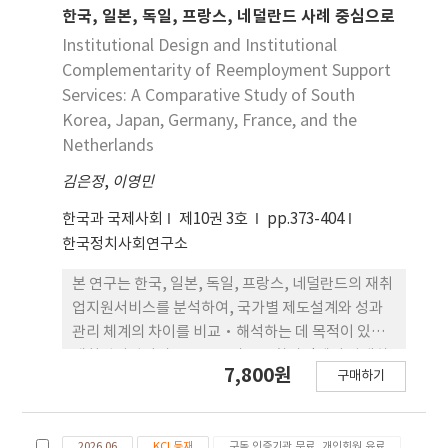
한국, 일본, 독일, 프랑스, 네덜란드 사례 중심으로
Institutional Design and Institutional
Complementarity of Reemployment Support
Services: A Comparative Study of South
Korea, Japan, Germany, France, and the
Netherlands
김은정
,
이영민
한국과 국제사회
제10권 3호
pp.373-404
한국정치사회연구소
본 연구는 한국, 일본, 독일, 프랑스, 네덜란드의 재취
업지원서비스를 분석하여, 국가별 제도설계와 성과
관리 체계의 차이를 비교·해석하는 데 목적이 있다.
재취업지원서비스를 노동시장 전환과정에서 발생하
7,800원
구매하기
는 실업, 조기퇴직, 구조조정, 경력전환 등의 사회적
위험을 관리하는 전환기 제도 로 보고, 제도형성, 제
도설계, 제도효과 단계의 이행 수준과 성과관리 체 계
2026.06
KCI 등재
구독 인증기관 무료, 개인회원 유료