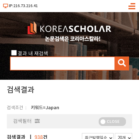
IP:216.73.216.41
메
뉴
결과 내 재검색
검
색
검색결과
검색조건
키워드=Japan
검색필터
CLOSE
검색결과
건
938