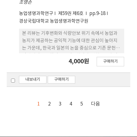
조영손
화, 품질·위생 관리 강화, 고부가가치 가공 및 브랜
드화, 정부·업계 협력체계 구축 등을 통해 질적 전환
농업생명과학연구
제59권 제6호
pp.9-18
과 지속 가능한 수출 기반을 마련할 필요가 있다.
경상국립대학교 농업생명과학연구원
본 리뷰는 기후변화와 식량안보 위기 속에서 농업과
농지가 제공하는 공익적 기능에 대한 관심이 높아지
는 가운데, 한국과 일본의 논을 중심으로 기존 문헌과
정책 사례를 종합적으로 검토하였다. 선행연구와 정
4,000원
구매하기
부 보고서를 기반으로 논 생태계가 제공하는 주요 기
능인 수자원 순환과 홍수 완화, 토양 보전, 생물다양
성 유지, 경관 형성, 문화·사회적 가치 등을 정리하
내보내기
구매하기
고, 양국의 제도화 과정과 사회적 인식의 차이를 비교
하였다. 일본은 사토야마(Satoyama) 경관과 연계해
농업의 다원적 기능을 일찍부터 정책에 반영하였으
1
2
3
4
5
다음
며, 계단식 논과 치유농업 등 체험형·생물다양성 중
심의 관리가 특징적이다. 반면 한국은 공익직불제를
통해 논의 공익적 기능을 제도적으로 보장하고 있으
며, 저수지 연계 홍수 완화, 지하수 함양, 농촌 공동체
유지 등 규모적·제도적 지원이 강점으로 나타났다.