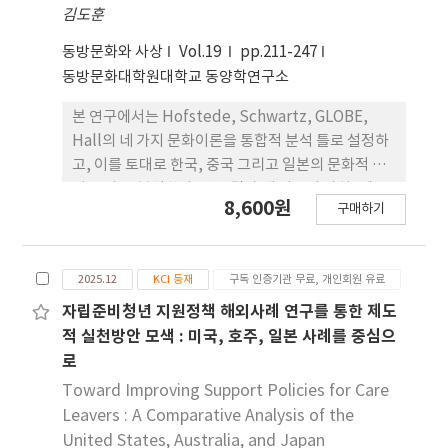
integrates odor concentration and intensity,
김도훈
allowing intuitive assessment of human
동방문화와 사상
Vol.19
pp.211-247
perception. Compared with Korea,
동방문화대학원대학교 동양학연구소
differences exist in panelist selection,
reference odor intensity levels, the number
본 연구에서는 Hofstede, Schwartz, GLOBE,
of panelists required, and threshold
Hall의 네 가지 문화이론을 통합적 분석 틀로 설정하
calculations, leading to variations in
고, 이를 토대로 한국, 중국 그리고 일본의 문화적 특
measured odor concentrations. Since the
성을 비 교 분석한다. 연구 결과 네 이론이 가치, 제도,
8,600원
early 2000s, comparative studies have
구매하기
관행, 커뮤니케이션이라는 상이 한 층위에서 동아시
demonstrated that the Japanese method is
아 문화의 공통성과 차이를 상호 보완적으로 설명하
comparable to European olfactory
고 있음 을 알 수 있다. 본 연구는 기존의 단일 이론 접
measurement practices. The triangle odor
2025.12
KCI 등재
구독 인증기관 무료, 개인회원 유료
근을 넘어 네 이론을 통합함으로 써 동아시아 문화의
bag method has been recently become
다층적 구조를 해명하고, 사회적 변동, 제도적 맥락,
자립준비청년 지원정책 해외사례 연구를 통한 제도
widely adopted across Asia, while dynamic
관계 적 상호작용 속에서 문화가 재구성되는 과정을
적 실천방안 모색 : 미국, 호주, 일본 사례를 중심으
olfactometry has been standardized under
체계적으로 분석하였다. 이러한 통합적 접근은 정책,
로
ISO standards, facilitating international
조직관리, 관광, 교육 등 실무 영역에서 문화 맥락을
Toward Improving Support Policies for Care
harmonization of odor measurement and
반영 한 의사결정 설계의 기초를 제공한다.
Leavers : A Comparative Analysis of the
regulatory frameworks. This study provides
United States, Australia, and Japan
an overview of the Japanese olfactory