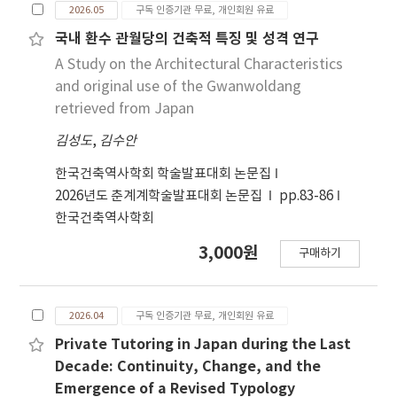
2026.05
구독 인증기관 무료, 개인회원 유료
divergence in their domestic legal regimes
concerning key issues: the definition and
국내 환수 관월당의 건축적 특징 및 성격 연구
scope of protected heritage, the assertion of
A Study on the Architectural Characteristics
ownership and jurisdictional rights,
and original use of the Gwanwoldang
approaches to management in disputed
retrieved from Japan
maritime zones, and the sensitive status of
김성도
,
김수안
sunken state vessels. These policy
disparities, set against a backdrop of
한국건축역사학회 학술발표대회 논문집
geopolitical tension and an ineffective
2026년도 춘계계학술발표대회 논문집
pp.83-86
international legal framework, critically
한국건축역사학회
undermine coordinated protection efforts.
This article systematically maps these policy
3,000원
구매하기
differences to argue that the very necessity
of trilateral cooperation stems directly from
this comparative landscape of divergence. It
2026.04
구독 인증기관 무료, 개인회원 유료
concludes that establishing a collaborative
Private Tutoring in Japan during the Last
governance framework is not merely a
Decade: Continuity, Change, and the
diplomatic aspiration but a pragmatic
Emergence of a Revised Typology