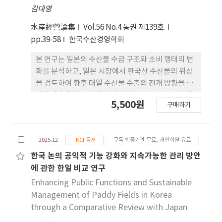
김대영
통해 정책 효율성과 실행력을 제고해야 한 다. 마지막
으로 경제적 자립 못지않게 정서적 치유와 심리적 자
水産經營論集
Vol.56 No.4 통권 제139호
립 또한 함께 보완되어야 할 핵심 과제로 제시되었다.
pp.39-58
한국수산경영학회
본 연구는 일본의 수산물 수급 구조와 소비 행태의 변
화를 분석하고, 일본 시장에서 한국산 수산물의 위상
을 검토하여 향후 대일 수산물 수출의 전개 방향을 제
시하였다. 일본은 한때 세계 최대의 수산물 수입국이
5,500원
구매하기
었으나, 고령화, 어업 생산기반 약화, 육류 소비 확대
등으로 수산물 생산과 소비가 지속적으로 감소하고
있다. 그럼에도 불구하고 일본은 여전히 세계 3위의
2025.12
KCI 등재
구독 인증기관 무료, 개인회원 유료
수산물 수입국으로서 한국의 주요 수출시장으로 중요
한 위치를 차지하고 있다. 한국산 수산물은 지리적 인
한국 논의 공익적 기능 강화와 지속가능한 관리 방안
접성, 물류 효율성, 품질 경쟁력 등을 기반으로 다랑
에 관한 한일 비교 연구
어, 넙치, 전복, 굴, 김 등 다양한 품목에서 경쟁우위
Enhancing Public Functions and Sustainable
를 보유하고 있다. 그러나 일본 시장 축소, 위생 및 안
Management of Paddy Fields in Korea
전성 문제, 중국과 대만 등 경쟁국과의 경쟁 심화 등은
through a Comparative Review with Japan
구조적 과제로 작용한다. 이에 따라 한국은 품목 다양