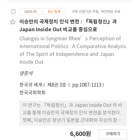
커지고 있다. 나아가 일본에서 준공 후 40년이 경과한
2026.05
KCI 등재
구독 인증기관 무료, 개인회원 유료
공동주택의 경우, 세대주가 70세 이상인 가구가 약
55%에 달하는 것으로 보고되고 있다. 이러한 노후 공
이승만의 국제정치 인식 변천 : 『독립정신』과
동주택에서는 거주자 자신들도 고령화되고 있으며,
Japan Inside Out 비교를 중심으로
상속 등으로 인해 구분소유자의 소재가 불분명해지거
Changes in Syngman Rhee’s Perception of
나, 구분소유자가 더 이상 해당 공동주택에 거주하지
International Politics : A Comparative Analysis
않게 되어 관리 업무에 대한 관심을 잃는 사례도 발생
of The Spirit of Independence and Japan
하고 있다. 따라서 구분소유자 집회에 서 결의가 원활
Inside Out
하게 이루어지지 않을 수 있다는 우려가 제기되었다.
양준석
더불어 일본 은 지진이나 쓰나미와 같은 자연재해 피
해를 빈번하게 겪어왔으며, 향후 더욱 대규모 재해가
한국과 세계
제8권 3호
pp.1087-1113
발생할 가능성이 커지고 있다는 지적이 나옵니다. 결
한국국회학회
과적으로 공동주택의 신속한 복구 및 재건축을 촉진
할 필요성이 더욱 절실해졌다. 이러한 배경에서 2025
이 연구는 『독립정신』과 Japan Inside Out 의 비
년 5월 23일, ‘고령화된 공동주택 등의 원활한 관리
교를 통해 이승만의 국제정치 인식 변천을 분석한다.
및 재생 촉진을 위한 건물의 구분소유 등에 관한 법률
첫째, 이승만은 청년기 일본을 근대화와 자강의 참조
일부 개정 법률’(2025년 법 률 제47호 [令和 7년])
모델로 인식했으나, 이후 신도적 신비주의와 군국주
6,600원
이 제정되었다. 한국 역시 공동주택의 노후화와 관련
구매하기
의에 기 반한 팽창국가로 재규정한다. 둘째, 일본의 팽