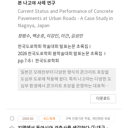
구에서 확 인된 손상은 포장의 구조적 성능 및 주행 안
본 나고야 사례 연구
전성에 영향을 미치지 않는 경미한 수준으로 분석되
Current Status and Performance of Concrete
었다. 또한, 프리캐스트 슬 래브 간 단차는 관찰되지
Pavements at Urban Roads - A Case Study in
않아 평탄성이 우수한 것으로 판단되었으며 이는 도
Nagoya, Japan
심지 콘크리트 포장의 장기공용성 확보에 긍정 적으
정범수
,
백순호
,
이강인
,
이건
,
김성민
로 작용할 것으로 기대된다.
한국도로학회 학술대회 발표논문 초록집
2026 한국도로학회 봄학술대회 발표논문 초록집
pp.7-8
한국도로학회
일본은 오래전부터 다양한 형식의 콘크리트 포장을
도심부 도로에 적용해 왔다. 특히 나고야는 다양한 도
심부 환경에서 콘크리트 포장을 운영하는 대표적인
도시로서 일반도로, 교차로, 버스정류장, 지하차도
다운로드
등 다양한 도심부 구간에 콘크리트 포장을 적용하고
있다. 이에 본 연구에서는 나고야 도심부 도로에 적용
된 콘크리트 포장의 현황을 조사하고 공용성능에 대
2026.02
KCI 등재
구독 인증기관 무료, 개인회원 유료
한 영향을 분석하였다. 현장 조사 결과, 교차로 구간에
는 줄눈 콘크리트 포장(JCP)과 줄눈 철근 콘크리트