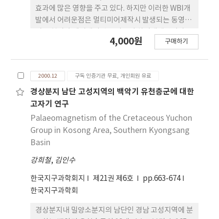
효과에 많은 영향을 주고 있다. 하지만 이러한 WBI개
발에서 어려운점은 멀티미어제작시 발생되는 동영상
의 구현이나 에니메이션을 기존의 하이레벨언어나 로
4,000원
구매하기
우레벨언어에 근거를 둔 프로그래밍기법을 도입하여
쉽게 해결하기가 어려운점이 있다. 이러한 문제를 해
결하기 위하여 최근 메크로미디어사에서 오소웨어
2000.12
구독 인증기관 무료, 개인회원 유료
(Authoware)라는 소프트웨어를 개발하여 그 응용
성이 주목되고 있다. 이 오소웨어의 응용성을 파악하
경상분지 남단 고성지역의 백악기 유천층군에 대한
기 위하여 해양에서 발생되는 현상중 가장 대표적이
고자기 연구
조석에 따른 해면변위와 그것에 따른 해안비치의 변
Palaeomagnetism of the Cretaceous Yuchon
동에 오소웨어를 이용하여 WBI를 구성하였다. 현장
Group in Kosong Area, Southern Kyongsang
조사자료로서는 제주도의 이호 해수욕장의 측량자료
Basin
와 제주항의 조위자료를 이용하였다. 그 결과 오소웨
강희철
,
김인수
어를 이용하여 원하는 조위변동을 시각화하는데 매우
효율적이며 빠른 시간내에 원하는 웹을 구축하는 툴
한국지구과학회지
제21권 제6호
pp.663-674
이 될수 있음을 알 수 있었다. 따라서 동영상을 요구하
한국지구과학회
는 다른 형태의 WBI개발에도 적용이 가능할 것으로
사료된다.
경상분지내 밀양소분지의 남단인 경남 고성지역에 분