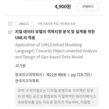
을 사용하였다. 여기서 대기 열적 변화에 따른 오존의
4,900원
구매하기
경년 변화를 분석하기 위하여 TOMS 자료 외에 위성
관측 MSU채널4(하부성층권) 자기온도와 두 개의 대
기대순환 모델(NCEP, GEOS) 재분석 온도를 이용하
2000.12
구독 인증기관 무료, 개인회원 유료
였다. 또한 대기의 열적 및 강수(구름) 변화에 따른 반
사율의 경년 변화를 분석하기 위하여는 MSU 채널
지질 데이터 모델의 객체지향 분석 및 설계를 위한
1(하부 대류권)밝기온도를 이용하였다. 오존전량의
UML의 적용
시계열은 뚜렷한 계절 변화와 함께 전구적으로 감소
Application of UML(Unified Modeling
경향(-6.3±0.6 DU/decade)을, 그리고 엘니뇨보다
Language) Towards Object-oriented Analysis
는 화산폭발이 있었던 기간에 더 뚜렷한 변동을 보였
and Design of Geo-based Data Model
다. 오존전량과 위성관측 및 모델 재분석의 하부 성층
이기원
권 온도는 1980-92년 기간의 경년 변화에 있어서 서
로 양의 상관(0.2-0.7)을 보였다. 반사율은 같은 기간
한국지구과학회지
제21권 제6호
pp.719-733
에 전구적으로 다소 증가 경향(0.20±0.06
한국지구과학회
%/decade)을 보였으며 1982-83년, 1991-92년의
엘니뇨 특징을 잘 반영하였다. 열대 지역에서의 반사
요약: 수치지질도는 디지털 포맷으로 지리적인 정보
율의 연주기 변동은 양반구의 고위도에 비하여 작게
와 연계된 공간 도형정보와 지질학적인 데이터베이스
나타났으며, 이는 아열대 고압대 및 열대 용승 지역에
속성정보를 갖는 지도로 정의가 가능하며, 지질정보
서 대기 침강으로 인하여 구름이 소산되거나 하층운
의 수치 도면화와 지공간 정보처리가 가능한 두 가지