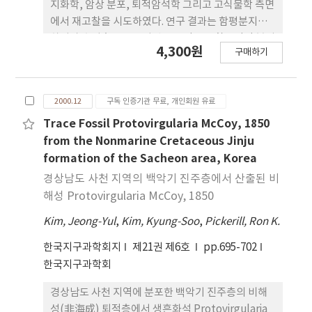
지화학, 암상 분포, 퇴적암석학 그리고 고식물학 측면
에서 재고찰을 시도하였다. 연구 결과는 함평분지가
하성과 호성층으로 구성된 구조적으로 활동적인 분지
4,300원
구매하기
였음을 시사한다. 이 분지에서는 주변 지형과 관련되
어 분명한 환경 변화를 시사하는 산성응회암류, 흑색
셰일/사암상, 적색층, 응회암질 역암을 포함하는 중
2000.12
구독 인증기관 무료, 개인회원 유료
성응회암류 등 4가지 암상이 인지되었다. 구조적 운동
에 수반하여 일어난 화산활동이 이들 퇴적층을 형성
Trace Fossil Protovirgularia McCoy, 1850
시킨 퇴적물을 주로 제공하였을 것이다. 이들 퇴적층
from the Nonmarine Cretaceous Jinju
들은 인접한 해남분지와 잘 대비된다. 그리고 화산성
formation of the Sacheon area, Korea
기원의 퇴적물들은 유천층군에 해당하는 능주층의 경
경상남도 사천 지역의 백악기 진주층에서 산출된 비
우와 유사하다. 분지 내에서 흑색 셰일의 광역적인 분
해성 Protovirgularia McCoy, 1850
포는 혐기성 환경 하에서 퇴적이 이루어졌음을 지시
Kim, Jeong-Yul
,
Kim, Kyung-Soo
,
Pickerill, Ron K.
한다. 이들 암층에 있어서의 유기탄소의 함량(0.81%
에서 1.75%)은 석유근원 셰일의 평균치 정도로 나타
한국지구과학회지
제21권 제6호
pp.695-702
났다. 식물화석은 흑색셰일과 사암에서 산출된다.
한국지구과학회
Platanoid류 잎 화석의 산출은 이들 퇴적층이 Oishi
의 피자식물 계열 지층에 해당하며 시대상
경상남도 사천 지역에 분포한 백악기 진주층의 비해
Aptian/Albian 또는 보다 신기 지층임을 시사한다.
성(非海成) 퇴적층에서 생흔화석 Protovirgularia