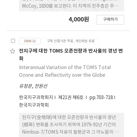
McCoy, 1850를 보고한다. 이 지역의 진주층은 주로
호수 환경에서 퇴적된 회색의 이암과 셰일 및 세립질
4,000원
구매하기
사암으로 구성되어 있다. 이러한 Protovirgularia의
산출은 비해성 퇴적 환경에서 처음으로 보고되는 것
이다.
2000.12
구독 인증기관 무료, 개인회원 유료
전지구에 대한 TOMS 오존전량과 반사율의 경년 변
화
Interannual Variation of the TOMS Total
Ozone and Reflectivity over the Globe
유정문
,
전원선
한국지구과학회지
제21권 제6호
pp.703-718
한국지구과학회
전지구(全地球)에 대한 오존전량과 반사율의 경년
(經年) 변화를 조사하기 위하여 1979-92년 기간의
Nimbus-7/TOMS 자료의 월평균과 그 아노말리 값