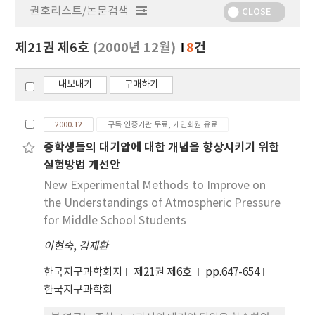
권호리스트/논문검색
정
CLOSE
보
보
제21권 제6호
(2000년 12월)
8
건
기
내보내기
구매하기
2000.12
구독 인증기관 무료, 개인회원 유료
중학생들의 대기압에 대한 개념을 향상시키기 위한
실험방법 개선안
New Experimental Methods to Improve on
the Understandings of Atmospheric Pressure
for Middle School Students
이현숙
,
김재환
한국지구과학회지
제21권 제6호
pp.647-654
한국지구과학회