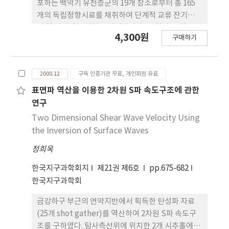
포하는 백악기 유천층군의 19개 장소로부터 총 165
개의 독립정향시료를 채취하여 단계적 교류 잔기세척
과 열 자기세척 실험을 실시하였다. 그 결과 14개 장소
4,300원
구매하기
95개의 시료로부터 정자화와 역자화가 서로 반평행
을 이루는 특성잔류자기(ChRM)를 구하였다. 이들의
평균방향은 지층경사 보정전에는 d=26.0˚, i=49.4˚
2000.12
구독 인증기관 무료, 개인회원 유료
(α95=8.2˚, k=24.5, n=14)이며 지층경사 보정후에
는 d=28.1˚, i=54.2˚ (α95=4.8˚ , k=70.6, n= 14)이었
표면파 역산을 이용한 2차원 S파 속도구조에 관한
다. 지층경사 보정을 통하여 군집지수 k값이 2.88배
연구
증가하는 사실은 이 특성잔류자기가 99%,의 신뢰도
Two Dimensional Shear Wave Velocity Using
로서 지층의 습곡이나 경동 이전에 획득된 잔류자기
the Inversion of Surface Waves
임을 지시하는 것이다. 이 평균 잔류자기 방향으로부
정희옥
터 계산된 고자기학적 자북의 위치
(palaeomagnetic pole)는 67.0˚N, 210.6˚ E
한국지구과학회지
제21권 제6호
pp.675-682
(dp=4.7˚, dm=6.7˚)인 바, 이는 경상분지내 다른 지
한국지구과학회
역이나 남, 북중국 및 유라시아의 백악기 고자기학적
자북의 위치와 거의 일치한다. 따라서 본 연구지역을
금강하구 부근의 연약지반에서 획득한 탄성파 자료
포함하는 한반도가 백악기 이후 유라시아 대륙의 한
(25개 shot gather)를 역산하여 2차원 S파 속도구
부분으로서 현재의 상대적 위치를 크게 벗어나지 않
조를 구하였다. 탐사측선위에 위치한 2개 시추홀에서