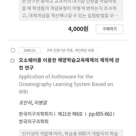
본 연구는 중학교 교과서의 대기압 단원을 학습하였
을 때 학생들의 개념유형이 어떻게 변하는지 조사하
고, 대체개념을 개선해나갈 수 있는 실험방법을 모색
하는데 목적이 있다. 중학교 2학년을 대상으로 ‘대
4,000원
구매하기
기압’ 에 관한 사전 개념을 질문지와 면담을 통하여
조사하고 두 집단으로 나누어 6차 교육과정의 중학교
2학년 과학교과서 중 8종의 교과서에 나오는 대기압
2000.12
구독 인증기관 무료, 개인회원 유료
에 관한 실험을 모두 한 집단과 교과서 외의 제안실험
을 한 집단으로 구분하여 2주 동안 실시하였다. 두 집
오소웨어를 이용한 해양학습교육매체의 제작에 관
단간의 수업방식은 차별화하지 않았고 실험소재만 다
한 연구
르게 하였으며, 기압단원 학습 일주일 후 동일한 질문
Application of Authoware for the
지를 사용하여 개념변화를 알아보았다. 결론적으로
Oceanography Learning System Based on
학생들의 기압에 대한 대체개념이 학습 후에도 쉽게
WBI
변화되지 않았지만, 제안실험을 한 집단이 기압에 대
조인석
,
이병걸
한 개념형성이 효과적으로 나타난 점으로 보아 대체
개념을 개선시킬 수 있는 다양한 학습방법과 과학적
한국지구과학회지
제21권 제6호
pp.655-662
개념획득을 위한 실험손재가 지속적으로 연구되어져
한국지구과학회
야 할 필요성이 있다.
인터넷의 개발에 따라, 학습용 WBI가 개발되어 학습