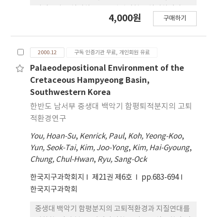
았음을 알 수 있다. 한편, 고성층에서 최소 3번의 극성
지질조사를 실시하고 표준관입시험을 실시하였다. 2
4,000원
변화가 나타나며 그 상위의 안산암류와 용결응회암에
구매하기
차원 S파 속도구조는 대상지역의 지층이 두께 1∼3m
서도 정자화와 역자화가 함께 나타나는 사실을 범세
의 상부층(S파 속도 200∼700m/sec), 두께 5∼8m
계적 자기층서표와 비교하여 볼 때, 연구대상 유천층
의 중간 저속도층(S파 속도 100m/sec∼400m/sec)
군의 연령은 하양층군과 유천층군의 경계인 후기
2000.12
구독 인증기관 무료, 개인회원 유료
과 그 아래 S파 속도 1000m/sec 이상의 하부층으로
Albian 에서부터 polarity chron 32r 내지 31r
이루어져 있음을 보인다. 저속도층은 탐사측선의 한
Palaeodepositional Environment of the
anomaly가 나타나는 초기 Maastrichtian에 이르는
쪽 끝에서 다른 쪽 끝으로 가면서 그 두께가 얇아지고,
Cretaceous Hampyeong Basin,
것으로 판단된다. 연구대상 고성층과 그 상위의 안산
기반암의 깊이도 얕아진다. S파 속도구조와 지층의
Southwestern Korea
암에서 여러차례의 역자화가 관찰되는 반면에, 부산
지질, 표준관입시험 값을 검토한 결과, 저속도층은
한반도 남서부 중생대 백악기 함평퇴적분지의 고퇴
지역의 다대포층에서는 하부의 2개 층준에서만 짧은
clay층과 밀접한 관련이 있는 것으로 사료된다. 이에
적환경연구
역자화가 관찰되고 그 상위의 안산암에서는 정자화만
비해 Standard Penetrarion Test 값은 지층의 성
나타난다. 따라서 고성층과 다대포층이 시간층서적으
You, Hoan-Su
,
Kenrick, Paul
,
Koh, Yeong-Koo
,
분과는 연관성을 보이지 않고, 깊이에 따라 증가하는
로 상호 대비될 가능성은 거의 없는 것이다.
Yun, Seok-Tai
,
Kim, Joo-Yong
,
Kim, Hai-Gyoung
,
것으로 나타난다. 이 연구는 표면파 역산이 연약지반
Chung, Chul-Hwan
,
Ryu, Sang-Ock
의 S파 속도구조를 밝히는 데 효과적으로 사용될 수
있음을 보여준다. 또한 표면파 역산 방법은 연약지반
한국지구과학회지
제21권 제6호
pp.683-694
에 흔히 존재하는 지표에 가까운 지하수면, 또는 저속
한국지구과학회
도 층으로 인한 굴절파 탐사방법의 한계를 극복할 수
있는 방법을 제공한다.
중생대 백악기 함평분지의 고퇴적환경과 지질연대를