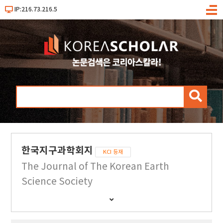
IP:216.73.216.5
메
뉴
검
색
한국지구과학회지
KCI 등재
The Journal of The Korean Earth
Science Society
간
행
물