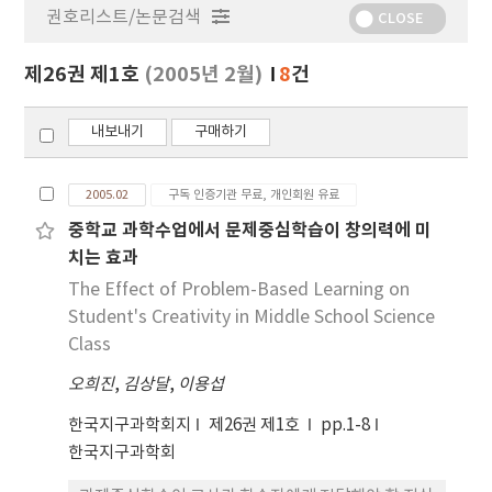
권호리스트/논문검색
정
CLOSE
보
보
제26권 제1호
(2005년 2월)
8
건
기
내보내기
구매하기
2005.02
구독 인증기관 무료, 개인회원 유료
중학교 과학수업에서 문제중심학습이 창의력에 미
치는 효과
The Effect of Problem-Based Learning on
Student's Creativity in Middle School Science
Class
오희진
,
김상달
,
이용섭
한국지구과학회지
제26권 제1호
pp.1-8
한국지구과학회