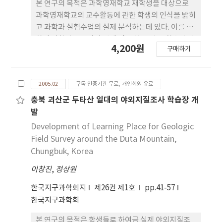
히 실시하여 서로 친숙한 분위기를 형성할 수 있도록
본 연구의 목적은 과학영재학교 재학생을 대상으로
도와주어야 한다. 또한 충분한 현장 집중 지도 내용과
과학영재학교의 교수활동에 관한 학생의 인식을 밝히
전달 방식을 준비하고, 사전 연구 과정에서 통합 문제
고 과학과 실험수업의 실제 분석하는데 있다. 이를 위
를 해결하려는 관점에서 상세한 노두별 지도 지침을
하여 과학과 교육과정 편제 및 운영, 교수·학습방법
4,200원
마련해 두어야 한다. 그리고 결론 도출 과정을 세밀히
구매하기
평가 방법에 관한 설문 결과와 과학과 실험수업에서
파악하여 추측에 의한 결론이 나오지 않게 지도해야
의 언어적 상호작용 유형을 분석하였다. 과학영재학
하며, 토론을 올바른 방향으로 이끌어 갈 수 있도록 지
교 교육과정 편제 및 운영에 대한 학생들의 인식을 조
질 현상에 대한 학생들의 오개념을 사전에 숙지하고
2005.02
구독 인증기관 무료, 개인회원 유료
사한 결과, 심화선택과목의 학점 비중을 더 높여야 한
있어야 한다.
다는 의견과 보통교과의 학점을 줄이고 수학 및 과학
충북 괴산군 두타산 일대의 야외지질조사 학습장 개
교과의 학점을 늘려야 한다는 의견이 상대적으로 높
발
게 나타났다. 또한 과학영재학교 과학과 수업시사간
Development of Learning Place for Geologic
에 주로 사용되는 수업방법으로는 강의나 설명, 조별
Field Survey around the Duta Mountain,
수업, 토론이 대다수를 차지하였고 학생들이 선호하
Chungbuk, Korea
는 수업방법으로는 강의나 설명, 토론 외에도 탐구학
이창진
,
정상원
습, 개인연구, 문제해결학습 등 다양하게 나타났다.
그리고 학생들이 선호하는 평가방법은 지필 평가와
한국지구과학회지
제26권 제1호
pp.41-57
보고서평가, 실험 평가의 순으로 나타났다. 과학영재
한국지구과학회
학교 과학실험 수업에서 상호작용 유형을 분석한 결
과, 교사 질문의 수준에 따라 교사-학생 상호작용 유
본 연구의 목적은 학생들로 하여금 실제 야외지질조