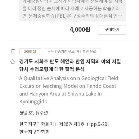
과제중심학습이 교사가 학습자에게 전달해야 할 지식
을 미리 정한 순서에 따라 차례로 제공하는 학습이라
면. 문제중심학습(PBL)은 구성주의의 상대론적 인식
론에 따른 학습자의 문제해결능력의 활용에 관심을
4,000원
구매하기
둔 학습양식이다. 본 연구에서는 문제중심학습은 학
습과정을 자율적 학습과정과 구분하여 이를 적용하였
으며 이를 통하여 창의력에 미치는 효과를 알아보았
2005.02
구독 인증기관 무료, 개인회원 유료
다. 창의력은 관련분야에 실재하는 복잡하고 비구조
적인 문제들을 자신의 두뇌 속에 이미 존재하는 지식
경기도 시화호 탄도 해안과 한염 지역의 야외 지질
이나 축적된 경험을 바탕으로 새롭고 유용한 결합을
답사 수업모형에 대한 질적 분석
이루어 내고, 그것에 기초하여 판단을 내리는 능력으
A Qualitative Analysis on n Geological Field
로 보고, 본 연구에서는 이를 창의적 성향과 기능면에
Excursion leaching Model on Tando Coast
서 분석하였다. 본 연구 결과, 문제중심학습(PBL)은
and Hanyom Area at Shiwha Lake In
통계적으로 유의수준 .05에서 창의력 신장에 긍정적
Kyounggido
인 효과를 보이고 있는 것으로 나타났다.
맹승호
,
위수민
한국지구과학회지
제26권 제1호
pp.9-29
한국지구과학회