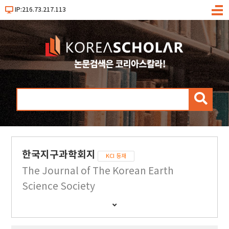
IP:216.73.217.113
메
뉴
검
색
한국지구과학회지
KCI 등재
The Journal of The Korean Earth
Science Society
간
행
물