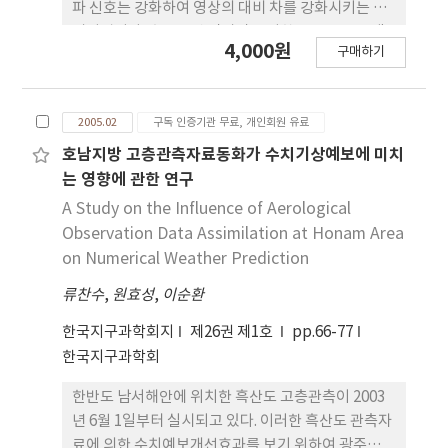
를 보였으며, 특히 지구과학에 관한 구체적인 개념 형
파 신호는 강화하여 영상의 대비 차를 강화시키는 처
성에 많은 도움이 되는 것으로 분석되었다.
리기법이다. 호모몰픽 필터링을 위한 응용 프로그램
4,000원
구매하기
을 개발하여 인공위성영상과 지구물리 자력탐사 자료
를 이미지화한 영상에 시험적으로 적용하여 그 결과
를 분석하였다. 영상평활화 기법이나 커널 마스크 처
2005.02
구독 인증기관 무료, 개인회원 유료
리 등과 같은 영상강화 기법에서는 추출 가능한 경계
부의 위치를 변화시키거나 영상의 화소값이 전체 영
호남지방 고층관측자료동화가 수치기상예보에 미치
상을 대상으로 변화시키는 반면에 호모몰픽 필터링은
는 영향에 관한 연구
세부적인 영상 정보의 내용을 선택적으로 강조할 수
A Study on the Influence of Aerological
있다. 호모몰픽 필터링은 인공위성 영상에서 복잡한
Observation Data Assimilation at Honam Area
지형지물의 특성을 추출하거나 분리하는 데 효과적인
on Numerical Weather Prediction
방법으로 나타났으며 지구물리 영상자료에서 이상대
류찬수
,
원효성
,
이순환
를 조사하는 경우에도 유용하게 적용될 수 있을 것으
로 생각된다.
한국지구과학회지
제26권 제1호
pp.66-77
한국지구과학회
한반도 남서해안에 위치한 흑산도 고층관측이 2003
년 6월 1일부터 실시되고 있다. 이러한 흑산도 관측자
료에 의한 수치예보개선효과를 보기 위하여 광주의