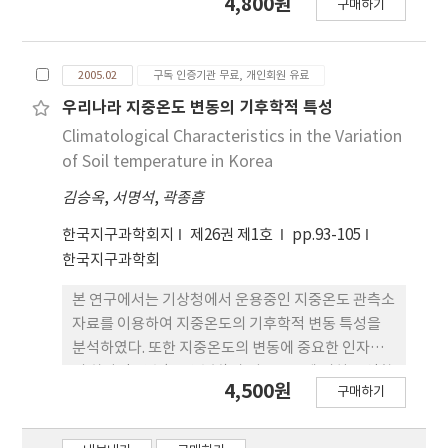
4,800원
구매하기
구를 통하여 기원 마그마의 성인과 지체구조적 위치
를 규명하였다. 고성지역에는 7개의 낮은 산봉우리에
프러그 돔형으로 알칼리현무암이 분포하며, 주상절
2005.02
구독 인증기관 무료, 개인회원 유료
리가 발달하며 단사휘석-반상조직이 우세하다. 현무
암에는 기반암인 흑운모화강암과 하부지각 기원의 반
우리나라 지중온도 변동의 기후학적 특성
려암과 상부맨틀기원의 레졸라이트 포획체를 함유한
Climatological Characteristics in the Variation
다. 현무암류는 모두 알칼리 계열로 분류되며, 대부분
of Soil temperature in Korea
이 알칼리현무암의 성분 영역에 도시되고 일부 조면
김승옥
,
서명석
,
곽종흠
현무암과 피크로현무암 영역에 도시된다. 본역의 현
무암류는 K2O/Na2O의 따라 정상계열에 도시된다.
한국지구과학회지
제26권 제1호
pp.93-105
이 지역 현무암을 형성한 마그마는 희토류원소의 변
한국지구과학회
화 패턴과 미량원소의 거미그림 특징으로부터, 상부
맨틀 물질인 석류석 페리도타이트의 부분용융에 의하
본 연구에서는 기상청에서 운용중인 지중온도 관측소
여 형성된 것으로 사료되며, 현무암질 화산활동은 태
자료를 이용하여 지중온도의 기후학적 변동 특성을
평양판의 침강 섭입과는 무관한 지판내부현무암에 해
분석하였다. 또한 지중온도의 변동에 중요한 인자중
당하는 조구적 위치에서 열점과 관련하여 형성되었
의 하나인 강수(토양수분)가 지중온도에 미치는 영향
4,500원
구매하기
다.
을 알아보기 위하여 습윤 해와 건조 해로 나누어 지중
온도의 변동 특성에 대해서 분석하였다. 지중온도의
30년 평균값은 대부분 지역에서 깊이에 관계없이