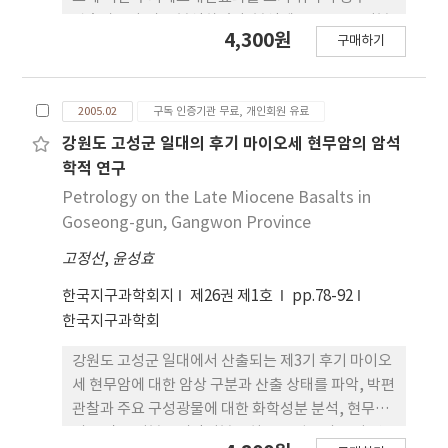
관측자료와 비교 분석하였다. 분석에는 MM5를 기본
4,300원
구매하기
으로 제작한 호남지방 고밀도 예측시스템을 이용하였
다. 먼저 지표면 마찰과 현열플러스의 차이에 의하여
광주와 흑산도의 바람장과 온도장은 다르게 나타났으
2005.02
구독 인증기관 무료, 개인회원 유료
며, 광주와 흑산도의 자료를 모두 동화시킨 수치예측
바람장과 기상장이 관측과 제일 잘 일치하였다. 강수
강원도 고성군 일대의 후기 마이오세 현무암의 암석
면에서 비록 강수량은 과소평가를 하고 있으나, 강수
학적 연구
시간과 강수구역은 흑산도자료를 포함하여 자료동화
Petrology on the Late Miocene Basalts in
를 시킨 경우 관측과 유사하게 나타났다.
Goseong-gun, Gangwon Province
고정선
,
윤성효
한국지구과학회지
제26권 제1호
pp.78-92
한국지구과학회
강원도 고성군 일대에서 산출되는 제3기 후기 마이오
세 현무암에 대한 암상 구분과 산출 상태를 파악, 박편
관찰과 주요 구성광물에 대한 화학성분 분석, 현무암
의 전암 주성분·미량성분·희토류 원소의 조성 연