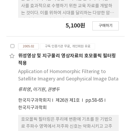
형이 다르게 나타났고, 실험과정 중에는 학생-학생 상
사를 효과적으로 수행하기 위한 교육 자료를 개발하
호작용에 의해 탐구활동이 활성화되었다.
는 것이다. 이를 위하여 시대를 달리하는 다양한 암석
과 지질구조를 가지고 있고 지리적으로 접근하기 편
5,100원
구매하기
리한 음성분지의 남동부 두타산 일대를 대상으로 선
정하였다. 음성분지의 야외지질 실습코스에는 13개
의 관찰지점이 있으며 실제 현장에서 각 관찰 지점별
2005.02
구독 인증기관 무료, 개인회원 유료
로 학생들이 활동할 수 있도록 야외학습자료를 제시
하였다. 이를 위해 일반 지형도나 수치 지형도를 이용
위성영상 및 지구물리 영상자료의 호모몰픽 필터링
하여 스스로 노선지질도를 작성하도록 하였으며 큰
적용
구조나 서로 다른 암상과의 관계를 광역적으로 알 수
Application of Homomorphic Filtering to
있도록 항공사진을 첨가하였다. 또한 각 관찰 지점마
Satellite Imagery and Geophysical Image Data
다 노두 및 편광 현미경 사진을 제시하여 야외학습에
류희영
,
이기원
,
권병두
서 경험할 수 있는 환경으로 설계하여 실제로 야외에
서 겪게 되는 갈등 요인을 최소화 할 수 있도록 하였
한국지구과학회지
제26권 제1호
pp.58-65
다. 이렇게 구현된 야외지질조사자료는 충북대학교
한국지구과학회
사범대학 지구과학 수강자를 대상으로 학생들의 태도
를 조사하였으며, 그 결과 정의적 측면에서 학생들이
호모몰픽 필터링은 푸리에 변환에 기초를 둔 기법으
야외학습을 수행하는데 도움이 된다는 긍정적인 변화
로 주파수 영역에서 저주파 신호는 약화시키고 고주