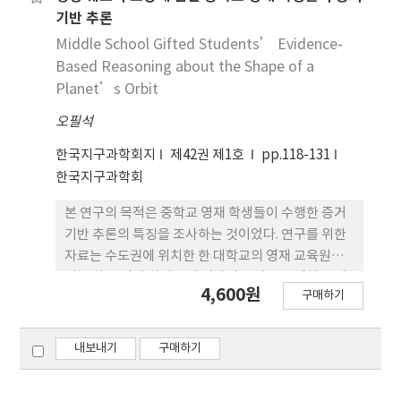
정적인 태도와 감정을 반영하였다. 학생들이 그린 그
분석 기준으로 하여 프로그램들을 분석했다. 연구 결
기반 추론
림은 야외지질답사와 모델링 과정 모두에 있어서 학
과 교수자, 운영 방식, 교육 장소, 교수 학습 방법에서
Middle School Gifted Students’ Evidence-
생들의 사고와 의사표현을 반영할 수 있는 도구로써
국내외 프로그램의 유의미한 차이가 발견되었다. 이
Based Reasoning about the Shape of a
의미를 있음을 밝힘으로써 과학교육 관계자들에게 학
를 토대로 실제 프로그램 사례를 통해 극지 교육의 저
Planet’s Orbit
생들의 그림 그리기 활동의 중요성을 역설하였다.
변 확대, 극지 교육 프로그램 교육 방법의 다양화, 극
오필석
지 교육의 체계화 측면에서 국내 극지 교육 개선 방향
에 대해 논의했다. 본 연구는 극지에 대한 과학, 사회
한국지구과학회지
제42권 제1호
pp.118-131
·경제·문화적 가치와 중요성을 토대로 우리나라의
한국지구과학회
극지 교육과 문화를 더욱 확산, 지속할 수 있는 구체적
인 방안을 제시한다.
본 연구의 목적은 중학교 영재 학생들이 수행한 증거
기반 추론의 특징을 조사하는 것이었다. 연구를 위한
자료는 수도권에 위치한 한 대학교의 영재 교육원에
서 중학교 영재 학생들이 비대면 방식으로 진행한 탐
4,600원
구매하기
구 과제를 통해 수집되었다. 학생들에게 수성의 최대
이각을 관측한 자료를 제공하고 이 자료를 이용하여
수성의 공전 궤도를 작도하게 하였다. 또, 작도 전에
내보내기
구매하기
수성의 궤도에 대한 자신의 가설을 진술하게 하였으
며 작도 결과를 증거로 삼아 수성 궤도의 모양을 추론