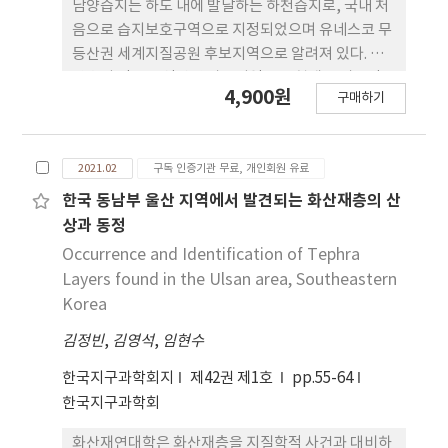
담양습지는 하도 내에 발달하는 하천습지로, 국내 처
음으로 습지보호구역으로 지정되었으며 유네스코 무
등산권 세계지질공원 후보지역으로 알려져 있다. 담
양습지 인근은 영산강 상류지역으로 현재는 비교적
4,900원
구매하기
넓은 평야지대가 분포한다. 담양습지 주변의 퇴적환
경을 해석하고자 시추코어를 획득하였고, 퇴적상, 연
대측정(AMS, OSL), 입도분석, 지화학 분석 등을 수
2021.02
구독 인증기관 무료, 개인회원 유료
행했다. 또한 습지 주변의 기존 시추 코어 자료를 사용
하여 종합적인 퇴적환경 변화를 해석했다. 담양습지
한국 동남부 울산 지역에서 발견되는 화산재층의 산
가 분포하는 영산강 상류 일대의 평야 지역은 후기 플
상과 동정
라이스토세 동안 형성된 하안단구 퇴적층이 비교적
Occurrence and Identification of Tephra
하도와 먼 지역에 분포하고 있다. 홀로세 퇴적층은 자
Layers found in the Ulsan area, Southeastern
갈층이 평야 일대에 걸쳐 넓게 분포하고 있어 홀로세
Korea
중기 이후 해수면이 안정화 된 다음에 망상하천의 형
김정빈
,
김영석
,
임현수
태로 퇴적된 것으로 해석했다. 그리고 현재와 같은 사
행하천으로 전이되면서 주로 모래가 우세한 퇴적물이
한국지구과학회지
제42권 제1호
pp.55-64
유입되었으며, 하도 주변으로는 범람원 환경이 조성
한국지구과학회
되었다. 또한 화분분석 결과를 근거로 약 6천년 전 후
에는 온난 습윤한 환경이었으며 이후 습지 퇴적층이
화산재연대학은 화산재층을 지질학적 사건과 대비하