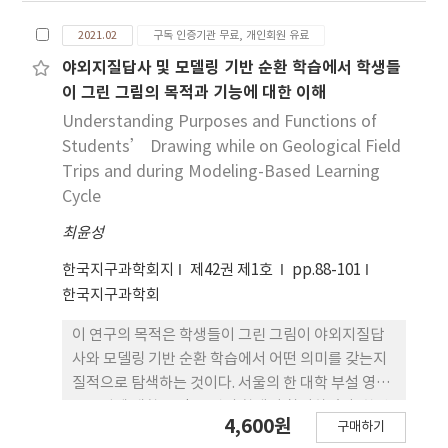
지진 발생 건수를 비교 분석하였다. 지진과 관련한 중
2021.02
구독 인증기관 무료, 개인회원 유료
력, 라돈, 지하수(지하수위, 수질), 전기비저항, 지자
기분야 논문 편수는 장기적으로 증가하는 추세를 보
야외지질답사 및 모델링 기반 순환 학습에서 학생들
인다. 이는 원격탐사 기술의 발달, 측정 장비의 고도
이 그린 그림의 목적과 기능에 대한 이해
화, 빅데이터 분석 등을 통한 종합적인 자료 해석이 가
Understanding Purposes and Functions of
능해지면 서 여러 분야에서 지진 전조 및 지진 현상 연
Students’ Drawing while on Geological Field
구가 활발해지고 있기 때문이다. Mann-Kendall과
Trips and during Modeling-Based Learning
Sen 추세 검정에 의하면, 중력 관련 논문의 경우 1.30
Cycle
편/년의 증가추세를 보이고, 라돈 0.60편/년, 지하수
최윤성
0.70편/년, 전기비저항 0.25편/년, 원격탐사 0.67편/
년의 증가추세를 보인다. Mw 5.0 이상, Mw 6.0 이상,
한국지구과학회지
제42권 제1호
pp.88-101
Mw 7.0 이상, Mw 8.0 이상, Mw 9.0 이상의 지진 발
한국지구과학회
생 건수와 경향성을 제거한 분야별 논문 편수 간의 교
차상관분석에 의하면, 라돈과 원격탐사 분야의 교차
이 연구의 목적은 학생들이 그린 그림이 야외지질답
상관성이 높으며, 지연시간은 1년이다. 또한 2004년
사와 모델링 기반 순환 학습에서 어떤 의미를 갖는지
과 2005년 수마트라 지진, 2008년 쓰촨성 지진, 2010
질적으로 탐색하는 것이다. 서울의 한 대학 부설 영재
년 아이티 지진, 2010 칠레 지진 등의 큰 규모의 지진
교육원에 재학 중인 10명의 학생이 참여하였다. 한탄
4,600원
발생이 논문 편수 증가와 관련되는 것으로 추정된다.
구매하기
강 형성과정이라는 것을 주제로 야외지질답사와 3차