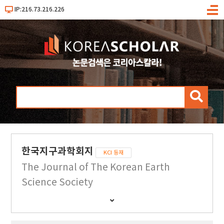
IP:216.73.216.226
메
뉴
검
색
한국지구과학회지
KCI 등재
The Journal of The Korean Earth
Science Society
간
행
물