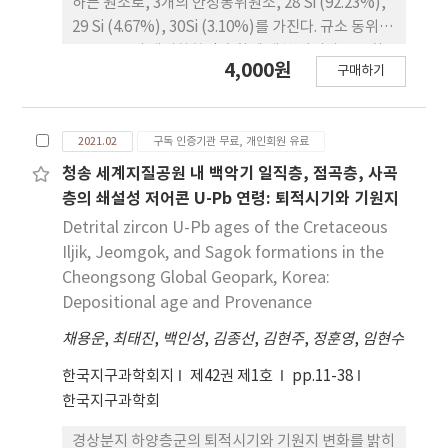
하는 원소로, 3개의 안정동위원소, 28 Si (92.23%),
29 Si (4.67%), 30Si (3.10%)를 가진다. 규소 동위원
소는 규소의 생지화학적 순환에 대한 지시자로 고환
4,000원
구매하기
경 및 고기후 복원을 위해 전 세계에서 널리 연구되고
있다. 그러나 국내에서는 아직까지 생물 기원 규소에
대한 규소 동위원소 연구가 전 무한 실정이다. 본 연구
2021.02
구독 인증기관 무료, 개인회원 유료
에서는 대형 규조류 시료에 대한 규소 동위원소 분석
을 위해 기존 보고된 알칼리 용융법을 정리하고 생물
청송 세계지질공원 내 백악기 일직층, 점곡층, 사곡
기원 규소 분석에 가장 적합한 규소 분리법을 구축하
층의 쇄설성 저어콘 U-Pb 연령: 퇴적시기와 기원지
고자 하였다. 해당 시료를 고온 알칼리 용융을 통해 완
Detrital zircon U-Pb ages of the Cretaceous
전 용해시킨 후 시료 내 규소를 AG® 50W-X8 양이온
Iljik, Jeomgok, and Sagok formations in the
교환수지를 이용하여 효과적으로 분리하였다. 분리된
Cheongsong Global Geopark, Korea:
시료에 대한 신뢰성 검증을 위하여 Si 동위원소 표준
Depositional age and Provenance
물질(NBS-28) 및 USGS 암석 표준시료(AGV-2,
채용운
GSP-2, BHVO-2)에 대한 분석을 함께 실시하였으
,
최태진
,
백인성
,
김종선
,
김현주
,
정훈영
,
임현수
며, 분석된 시료 모두 기존 연구결과와 오차범위 내에
한국지구과학회지
제42권 제1호
pp.11-38
서 일치하는 값을 나타내었다. 본 연구에서 개발한 규
한국지구과학회
소 동위원소 분석법은 향후 국내의 지구과학 및 관련
연구 발전에 많은 도움을 줄 것으로 기대된다.
경상분지 하양층군의 퇴적시기와 기원지 변화를 밝히