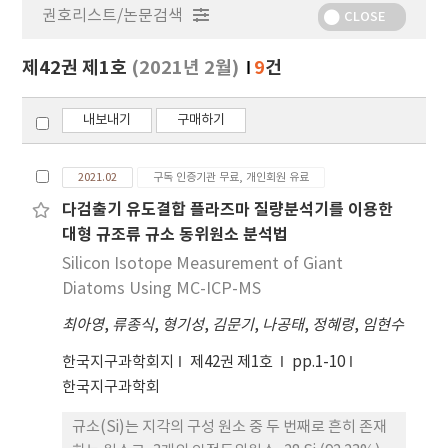
권호리스트/논문검색
정
CLOSE
보
보
제42권 제1호
(2021년 2월)
9
건
기
내보내기
구매하기
2021.02
구독 인증기관 무료, 개인회원 유료
다검출기 유도결합 플라즈마 질량분석기를 이용한
대형 규조류 규소 동위원소 분석법
Silicon Isotope Measurement of Giant
Diatoms Using MC-ICP-MS
최아영
,
류종식
,
형기성
,
김문기
,
나공태
,
정혜령
,
임현수
한국지구과학회지
제42권 제1호
pp.1-10
한국지구과학회
규소(Si)는 지각의 구성 원소 중 두 번째로 흔히 존재