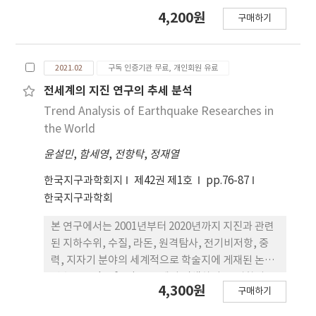
산권, 2020년 한탄강 국가지질공원이 유네스코 세계
4,200원
구매하기
지질공원으로 인증 되었다. 하지만 국가지질공원 및
유네스코 세계지질공원의 지속적인 확대에도 불구하
고 아직 지질공원에 대한 국민적 관심이나 지질공원
2021.02
구독 인증기관 무료, 개인회원 유료
을 통한 지역 경제발전에 대한 기여도는 높지 않은 것
으로 나타났다. 일부 지질공원에서는 지질공원을 교
전세계의 지진 연구의 추세 분석
육 및 관광 사업에 적극적으로 활용하고, 대중의 친밀
Trend Analysis of Earthquake Researches in
도와 우호성을 높이고자 지질공원 캐릭터를 개발하였
the World
지만, 다른 공공 캐릭터에서 나타나는 캐릭터 기획과
윤설민
,
함세영
,
전항탁
,
정재열
전문성 부족, 이미지 형성 이후의 스토리텔링 부족,
캐릭터 관리 부족 등의 이유로 제대로 활용되고 있지
한국지구과학회지
제42권 제1호
pp.76-87
못한 상황이다. 개발 이후 방치되고 있는 지질공원 캐
한국지구과학회
릭터가 본연의 역할을 수행하기 위해서는 1) 캐릭터
관리를 위한 예산 편성과 2) 캐릭터 시장의 소비 경향
본 연구에서는 2001년부터 2020년까지 지진과 관련
분석에 근거한 콘텐츠 제작이 필요하다. 단순히 소비
된 지하수위, 수질, 라돈, 원격탐사, 전기비저항, 중
되기 위한 이미지로서 캐릭터 대신, 지역주민뿐만 아
력, 지자기 분야의 세계적으로 학술지에 게재된 논문
니라 대중에게 사랑받는 지질공원 캐릭터가 되기 위
편수를 Web of Science에서 검색하여 그 경향성을
4,300원
구매하기
한 노력이 필요한 시점이다.
분석하였다. 그리고 논문 편수와 Mw 5.0 이상, Mw
6.0 이상, Mw 7.0 이상, Mw 8.0 이상, Mw 9.0 이상