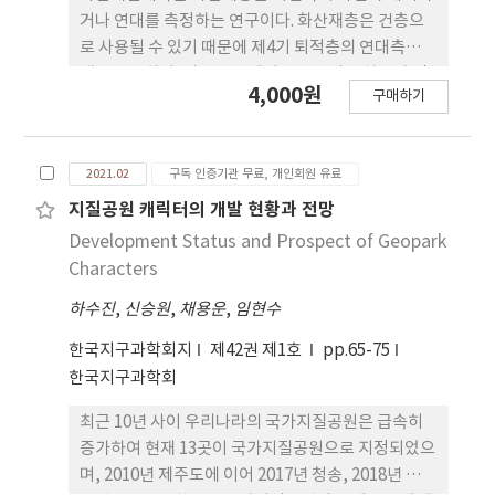
발달한 것으로 추정했다. 담양습지가 분포하는 하도
거나 연대를 측정하는 연구이다. 화산재층은 건층으
일대의 트렌치 조사 결과 하부에는 원마도가 좋은 자
로 사용될 수 있기 때문에 제4기 퇴적층의 연대측정에
갈층이 분포하고 있으며, 자갈층 상부를 모래층이 덮
매우 중요하다. 이번 연구에서는 울산의 산하동과 정
4,000원
고 있다. 담양습지는 1970년대 담양호가 건설된 이후
구매하기
자동 지역에 분포 하는 해안단구 퇴적층의 상하부에
모래층 상부에 머드층이 퇴적되면서 형성된 것으로
서 두 종류의 화산재가 발견되었다. 화산유리의 형태
추정된다.
학적 특징과 굴절률, 주원소조성과 상관계수 분석을
2021.02
구독 인증기관 무료, 개인회원 유료
통해 상부와 하부의 화산재는 각각 약 25 ka 전에 분
출한 AT 화산재와 약 105-110 ka 전에 분출한 Ata 화
지질공원 캐릭터의 개발 현황과 전망
산재로 밝혀졌다. Ata 화산재는 한국의 육상퇴적층에
Development Status and Prospect of Geopark
서 공식적으로 처음 보고되는 것이다. 이번 연구결과
Characters
는 향후 한국의 제4기 고기후와 고환경 및 한국 동남
하수진
,
신승원
,
채용운
,
임현수
부의 활성단층 연구에 큰 도움이 될 수 있을 것으로 기
대된다.
한국지구과학회지
제42권 제1호
pp.65-75
한국지구과학회
최근 10년 사이 우리나라의 국가지질공원은 급속히
증가하여 현재 13곳이 국가지질공원으로 지정되었으
며, 2010년 제주도에 이어 2017년 청송, 2018년 무등