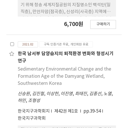
기 위해 청송 세계지질공원의 지질명소인 백석탄(일
직층), 만안자암(점곡층), 신성리(사곡층) 지역에서
쇄설성 저어콘에 대한 U-Pb 연령측정을 실시하였다.
6,700원
구매하기
일직층에서는 백악기 저어콘이 발견되지 않고 쥐라기
와 트라이아스기의 저어콘이 대부분이며, 선캄브리
아 시대의 저어콘은 드물게 산출된다. 반면 점곡층과
2021.02
구독 인증기관 무료, 개인회원 유료
사곡층은 백악기와 쥐라기, 고원생대의 저어콘이 우
세하며 유사한 연령분포를 보인다. 점곡층과 사곡층
한국 남서부 담양습지의 퇴적환경 변화와 형성시기
의 백악기 저어콘에서 각각 103.2±0.3 Ma와
연구
104.2±0.5 Ma의 가장 젊은 가중평균연령을 구했다.
Sedimentary Environmental Change and the
연구결과에 의하면 점곡층 및 사곡층의 퇴적시기는
Formation Age of the Damyang Wetland,
앨비안에 해당된다. 쇄설성 저어콘의 연령분포는 일
Southwestern Korea
직층과 점곡층 사이에 기원지의 중요한 변화가 있었
신승원
,
김진철
,
이상헌
,
이진영
,
최태진
,
김종선
,
노열
,
음을 지시한다. 일직층은 주로 주변의 관입암체에서
허민
,
조형성
퇴적물이 공급된 것으로 보이지만, 점곡층과 사곡층
은 일본 남서부의 쥐라기 부가대의 비교적 젊은 퇴적
한국지구과학회지
제42권 제1호
pp.39-54
단위로부터 기원한 것으로 해석된다.
한국지구과학회