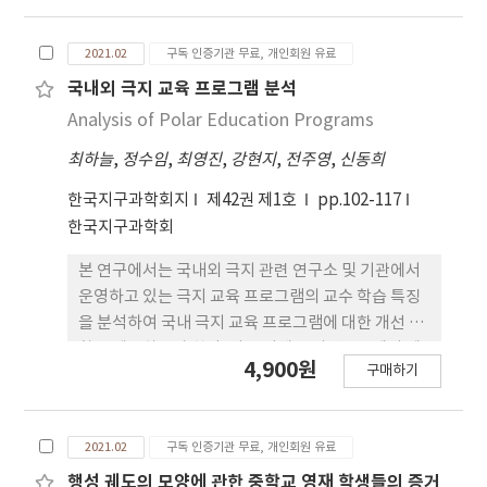
시 모델링 3차시 수업을 진행하였다. 각 차시별 학생
들이 작성했던 모든 기록장(글, 그림), 연구자 필드노
2021.02
구독 인증기관 무료, 개인회원 유료
트, 학생들이 참여한 모든 영상 자료 및 음성 녹음, 전
사한 인터뷰 자료 등을 연구진과 공유하였다.
국내외 극지 교육 프로그램 분석
Hatisaru (2020) 그림 표상화를 야외지질학습의 맥
Analysis of Polar Education Programs
락에 맞게 수정하여 그림의 유형을 분류하였다. 학생
최하늘
,
정수임
,
최영진
,
강현지
,
전주영
,
신동희
들의 글(text, memo)을 포함한 그림의 특징을 분석
하기 위해 연연적 내용 분석(deductive content
한국지구과학회지
제42권 제1호
pp.102-117
analysis)을 사용하였다. 또한, 그림 이 모델링 기반
한국지구과학회
순환 과정(자료 수집 관찰, 모델 생성, 모델 발달, 자
연현상의 구체화) 속에서 어떤 역할을 하는지 분석 하
본 연구에서는 국내외 극지 관련 연구소 및 기관에서
였다. 그 결과 학생들의 그림 유형은 지질학적인 개념
운영하고 있는 극지 교육 프로그램의 교수 학습 특징
을 포함한 상징적 이미지, 지형학적으로 외형을 묘사
을 분석하여 국내 극지 교육 프로그램에 대한 개선 방
한 외형적 이미지, 학생들의 심리적인 영역을 표현한
향을 제공하고자 한다. 이를 위해 극지연구소에서 제
4,900원
구매하기
정의적 이미지가 있었다. 특징은 설명, 생산화, 정교
공하는 데이터베이스를 활용하여 33개국 45곳의 극
화, 증거, 일치, 심상(心狀) 으로 분류하였다. 그림의
지 관련 연구소 및 기관 중 최종적으로 9개국 16곳의
유형과 특징은 모델링 기반 순환 학습 과정에서 연속
연구소 및 기관에서 현재 운영하고 있는 120개의 프
2021.02
구독 인증기관 무료, 개인회원 유료
적으로 나타나며 학생들의 모델 발달 과정 속에서 학
로그램을 선정했다. 교육 대상, 교수자, 교육 기간, 교
생들의 인지적인 영역에 관한 특성과 학업에 대한 긍
육 장소, 운영 방식, 교수 학습 내용, 교수 학습 방법을
행성 궤도의 모양에 관한 중학교 영재 학생들의 증거