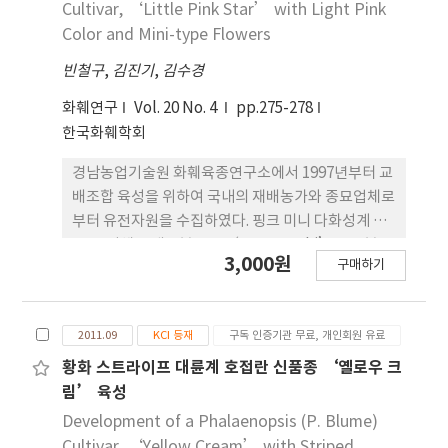
였다. 절화 길이와 꽃의 볼륨감이 조화와 균형을 이루
Cultivar, ‘Little Pink Star’ with Light Pink
어 상품성이 좋았던 등급은 절화 길이가 60~80cm였
Color and Mini-type Flowers
고, 80cm 이상 지나치게 굵은 가지는 줄기와 잎에 비
빈철구
,
김진기
,
김수경
해 꽃의 볼륨 감이 떨어져 오히려 상품성이 떨어졌다.
이와 같은 이상적인 절 화 생산비율이 6~8mm인 가
화훼연구
Vol. 20 No. 4
pp.275-278
지를 절곡하였을 때는 63.4%로 9~11mm인 가지를
한국화훼학회
절곡하였을 때보다 8%가 높았고, 한편으로 상품성이
떨어지는 굵은 절화 비율은 9~11mm인 가지를 절곡
경남농업기술원 화훼육종연구소에서 1997년부터 교
하 였을때 28.8%로 6~8mm인 가지를 절곡하였을 때
배조합 육성을 위하여 국내의 재배농가와 종묘업체로
보다 10% 높았다. 지나치게 굵은 가지를 절곡하였을
부터 유전자원을 수집하였다. 핑크 미니 다화성계 육
때는 절곡지 엽면적 감소와 지나치게 굵은 가지의 발
종 을 위해 교배모본으로 ‘Banya Nabi’를 부본으
3,000원
생으로 인해 절화수량이 감소하 였다. 절곡후 잎과 상
구매하기
로 ‘Pink Gem Stripe’를 이용하여 2001년에서
품수량 확보를 위해서는 줄기 굵기가 6~8mm 두께의
부터 2009 년에 걸쳐 교배 및 계통선발육종을 하였다.
가지를 절곡하는 것이 좋을 것으로 판단된다.
선발된 우 수계통을 대상으로 2007년부터 2009년까
2011.09
KCI 등재
구독 인증기관 무료, 개인회원 유료
지 3회의 특 성 검정을 거쳐서 호접란 신품종 ‘리틀
핑크스타’를 개 발하였다. ‘리틀핑크스타’는 연
황화 스트라이프 대륜계 호접란 신품종 ‘옐로우 크
한핑크 계의 꽃을 가진 소륜계 품종으로 화형도 우수
림’ 육성
하며 화경의 분지성이 높 아 화수가 많고 전체 볼륨감
Development of a Phalaenopsis (P. Blume)
이 좋다. ‘리틀핑크스타’는 생육속도도 빠르고 재
Cultivar, ‘Yellow Cream’ with Striped