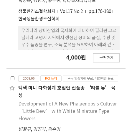
Agriculture and Fisheries special channel?
박영배
,
김진기
,
황주천
,
아라실지레디레드
생물환경조절학회지
Vol.17 No.2
pp.176-180
한국생물환경조절학회
우리나라 장미산업의 국제화에 대비하여 필리핀 코르
딜레라 고냉지 지역에서 생산된 장미의 품질, 수량 및
우수 품종을 연구, 소득 분석을 요약하여 아래와 같이
산업화의 기초자료를 얻기 위해 본 실험을 수행하였
4,000원
구매하기
다. 절화 내 질적 실험에서는 대비종에 비해 특히
'Jacaranda' 품종은 개화기간 46일, 13일정도의 꽃
받침 휨 정도보다 짧은 것으로 나타내므로, 광질, 조
2008.06
KCI 등재
구독 인증기관 무료, 개인회원 유료
사기간 및 온도 등이 영향을 제일 많은 영향을 받는 것
으로 볼 수 있었다. 절화 시 'Vicki Brown'와
백색 미니 다화성계 호접란 신품종 ‘리틀 듀’ 육
'Jacaranda' 품종은(개화기간 49일, 13일 꽃 받침
성
휨 정도 이내) 중, 단초 절화로 분류되는 다른 품종에
Development of A New Phalaenopsis Cultivar
비해 단축되는 경향을 보았다. 'Jacaranda', 'Vcki
‘Little Dew’ with White Miniature Type
Brown', 'Golden Times', 'Champagne',
Flowers
'Osiana' 및 'Queen Elizabeth' 품종은 전정에서
빈철구
,
김진기
,
김수경
46.7일에서 50.77일까지 조기 개화되었으나