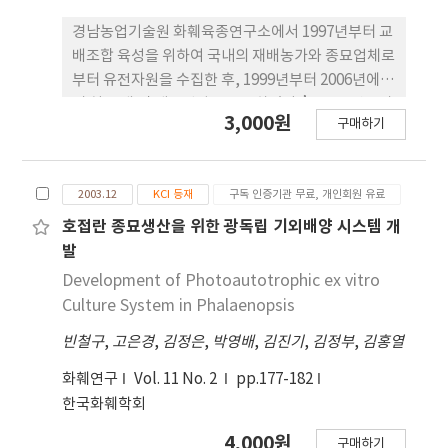
경남농업기술원 화훼육종연구소에서 1997년부터 교
배조합 육성을 위하여 국내의 재배농가와 종묘업체로
부터 유전자원을 수집한 후, 1999년부터 2006년에
걸 쳐 교배 및 계통선발육종을 하였다. ’2003년부터
3,000원
구매하기
2005년까지 3회의 특성검정을 거쳐서 호접란 신품종
督탤짹莽을 개발하였다. 督탤짹莽은 백색계 꽃으로
설 판은 적색을 띤 대륜계 품종이다. 꽃 크기가 11cm
2003.12
KCI 등재
구독 인증기관 무료, 개인회원 유료
이 상이 될 정도로 꽃이 크며 화형은 둥글고 꽃잎이 겹
쳐 아름다운 모양을 가진다. 또한 꽃배열도 우수하며
호접란 종묘생산을 위한 광독립 기외배양 시스템 개
꽃수도 많은 편이다. 엽색은 연한 녹색이며 생육속도
발
도 빠르고 재배하기가 용이하다. 평균 꽃 수명 또한 55
Development of Photoautotrophic ex vitro
일 이상으로 길어 시장성이 높다고 판단된다.
Culture System in Phalaenopsis
빈철구
,
고은경
,
김정은
,
박영배
,
김진기
,
김정부
,
김홍열
화훼연구
Vol. 11 No. 2
pp.177-182
한국화훼학회
4,000원
구매하기