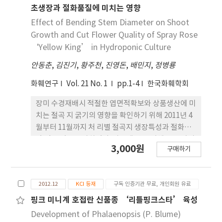
The intensity of emission peaks was increased
초생장과 절화품질에 미치는 영향
with applied voltage and electrode gap. The
Effect of Bending Stem Diameter on Shoot
short wavelength peaks (315.9 nm and 337.1
Growth and Cut Flower Quality of Spray Rose
nm) measured at the middle of DBDs were
‘Yellow King’ in Hydroponic Culture
significantly increased with applied voltage.
안동춘
,
김진기
,
황주천
,
진영돈
,
배민지
,
정병룡
The optical emission from DBDs decreased
with the addition of oxygen gas, which was
화훼연구
Vol. 21 No. 1
pp.1-4
한국화훼학회
especially significant in argon discharge.
Emission from oxygen molecules cannot be
장미 수경재배시 적절한 엽면적확보와 상품생산에 미
measured from air discharge and argon
치는 절곡 지 굵기의 영향을 확인하기 위해 2011년 4
discharge with 4.8% oxygen. The emission
월부터 11월까지 처 리별 절곡지 생장특성과 절화수
intensity at 337.1 nm and 357.7 nm related
량 및 품질을 조사하였다. 상품생 산을 위해 굵은 가지
3,000원
with nitrogen molecule was sensitively
구매하기
를 절곡할수록 절곡지 생체중과 절곡각도가 커진 반
changed with electrode types and discharge
면 잎의 량은 6~8mm 굵기의 가지를 절곡하였을 때
voltages. However, the pattern of argon
엽 면적지수가 3.5로 가장 높았고, 9~11mm인 가지
emission spectrum was nearly the same,
2012.12
KCI 등재
구독 인증기관 무료, 개인회원 유료
를 절곡하였을 때는 오히려 2.7로 가장 낮았다. 단위면
irrespective of electrode type, oxygen
적당 상품수량은 엽면적 지수와 같은 경향을 보였고,
핑크 미니계 호접란 신품종 ‘리틀핑크스타’ 육성
content, and discharge voltage.
상품률과 절화중, 절화직경은 절곡지 굵기에 비례하
Development of Phalaenopsis (P. Blume)