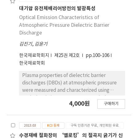
의한 차이를 보이지 않았으나 3cm 이상 채화 높이가
높았을 경우 10g 정도로 0과 1cm 높이 수확보다 떨
대기압 유전체배리어방전의 발광특성
어졌다. 상품수량은 0이나 3cm 높이 수확간에는 차
Optical Emission Characteristics of
이가 없었지만 5cm 높이 수확 시에는 65.1본/m2으
Atmospheric Pressure Dielectric Barrier
로 다른 처리에 비해 현저히 떨어져 5cm 이상으로 채
Discharge
화 높이를 높이는 것은 상품생산에 적절치 않은 것으
김진기
,
김윤기
로 판단된다. 동일한 식물체에서 발생하는 직경이 다
른 신초를 일제히 같은 높이에서 수확한 결과 새로 발
한국재료학회지
제25권 제2호
pp.100-106
생하는 신초의 직경은 채화모지 직경에 비례하였다
한국재료학회
(Table 3). 채화모지 직경이 5mm 이하인 가지는 기
부에서 수확을 한다 하더라도 상품률이 현저하게 떨
Plasma properties of dielectric barrier
어지고, 특히 블라인드지 발생률이 높았는데 이러한
discharges (DBDs) at atmospheric pressure
경향은 채화 높이가 높을수록 더 심해졌다. 결론적으
were measured and characterized using
로 절화장미는 기부로부터 3cm 높이 이내의 높이에
optical emission spectroscopy. Optical
4,000원
서 수확하는 것이 적절하고 이 때 직경이 5mm 이하
구매하기
emissions were measured from argon,
인 가는 가지는 발생위치에 따라서는 수확하는 것보
nitrogen, or air discharges generated at 5- 9
다 적심을 통해 측지를 발생시킨 다음 절곡하여 엽면
kV using 20 kHz power supply. Emissions from
적 확보에 이용하는 것이 더 적합할 것으로 판단된다.
2013.03
KCI 등재
구독 인증기관 무료, 개인회원 유료
nitrogen molecules were markedly
measured, irrespective of discharge gases.
수경재배 절화장미 ‘옐로킹’의 절곡지 굵기가 신