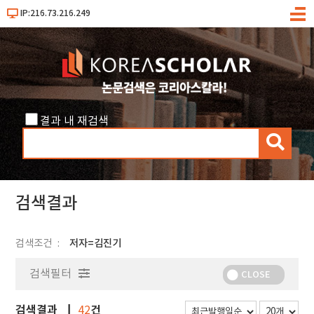
IP:216.73.216.249
메
뉴
결과 내 재검색
검
색
검색결과
검색조건
저자=김진기
검색필터
CLOSE
검색결과
건
42