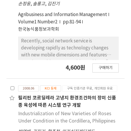
손정웅
,
솔롱고
,
김진기
Agriculture and Fisheries special channel and
its validity from all angles. that is why we are
Agribusiness and Information Management
having a heated discussion with Agriculture
Volume1 Number2
pp.81-94
and Fisheries marketing experts, farmer,
한국농식품정보과학회
fisher(Korean Cyber Farmer Association),
broadcasting experts. Concretely,
Recently, social network service is
government budget is needed to establish
developing rapidly as technology changes
Agriculture and Fisheries special channel, so
with new mobile dimensions and features
we are just about to examine its validity and
creating positive opportunities and benefits
4,600원
find business model. to make this discussion
구매하기
to all users and companies. Social network
detailed, we made 4 subjects. First, Do we
services are allowing companies to expand
need agro-fishery products distribution
their businesses and brands by utilizing it as a
channel using media? Second, After
2008.06
KCI 등재
구독 인증기관 무료, 개인회원 유료
marketing tool to reach customers. This
establishing of Agriculture and Fisheries
research is intended to identify major online
필리핀 코르딜레라 고냉지 환경조건하의 장미 신품
special channel, how many demands will
social network services and their trends while
종 육성에 따른 시스템 연구 개발
occur? Third, Should we make Agriculture
enhancing the understanding of food service
Industrialization of New Varieties of Roses
and Fisheries special channel public channel?
business expansion through social
Under Condition in the Cordillera, Philippines
Fourth, What would be profit model of
networking.