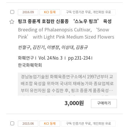
to the attributes of SNS. This study aims to
investigate the attributes of SNS to classify
2016.09
KCI 등재
구독 인증기관 무료, 개인회원 유료
SNS. Based on the social network theory,
and previous studies on internet, blog,
핑크 중륜계 호접란 신품종 ‘스노우 핑크’ 육성
homepage, communication attributes, this
Breeding of Phalaenopsis Cultivar, ‘Snow
study proposes the seven attributes to
Pink’ with Light Pink Medium Sized Flowers
classify SNS: interaction, communication,
빈철구
,
김진기
,
이병정
,
이상대
,
김동규
entertainment, information, sharing,
intimacy and connection. A pre-test, a pilot
화훼연구
Vol. 24 No. 3
pp.231-234
test and a main test are conducted. In the
한국화훼학회
main test, 239 SNS users are participated.
Through a factor analysis this study verifies
경남농업기술원 화훼육종연구소에서 1997년부터 교
the seven attributes of SNS. An analysis of
배조합 육성을 위하여 국내의 재배농가와 종묘업체로
variance with multiple comparisons of
부터 유전자원 을 수집한 후, 핑크 중륜계 품종육성을
Scheffé method identifies that three
위해 2001년에 모본으 로 Phalaenopsis amabilis
3,000원
구매하기
attributes, interaction, communication and
를, 부본으로는 Phalaenopsis ‘Happy
connection, are found to play significant
Valentine’를 이용하여 교잡하였으며 후대를 획득
roles to differentiate SNS. Looking at the
하여 계통선 발육종을 하였다. 최종 선발된 우수계통
2015.06
KCI 등재
구독 인증기관 무료, 개인회원 유료
overall mean values of the SNS by attribute,
은 2007년부터 2009 년까지 3회의 특성검정을 거쳐