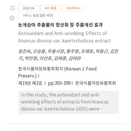
sensor, it is also exact but hard to figure out
기존 변위 계측 센서(레이저 변위계)에서 계측한 동
2012.06
KCI 등재
SCOPUS
3D displacement. Motion capture system can
적 응답과의 비교를 통해 FBD를 적용한 모션캡쳐 시
서비스 종료(열람 제한)
solve these problems so widely used in
스템의 동적 응답 계측에 대한 실효성을 확인할 수 있
눈개승마 추출물의 항산화 및 주름개선 효과
various fields. This paper is aimed to define
었다.
accuracy for motion capture system through
Antioxidant and Anti-wrinkling Effects of
the capturing a stopped passive marker.
Aruncus dioicus var. kamtschaticus extract
From this findings, possibility to apply to
윤진숙
,
신승용
,
우용시앙
,
황주영
,
조재호
,
하용근
,
김진
structural health monitoring especially in
기
,
박민정
,
이선호
,
김태훈
,
김태완
building structure was verified.
한국식품저장유통학회지 (Korean J. Food
Preserv.)
제19권 제3호
pp.393-399
한국식품저장유통학회
In this study, the antioxidant and anti-
wrinkling effects of extracts from Aruncus
diocius var. kamtschaticus (ADV) were
investigated. According to the results, the
ethanol extract has better antioxidant and
anti-wrinkling effects than the water extract.