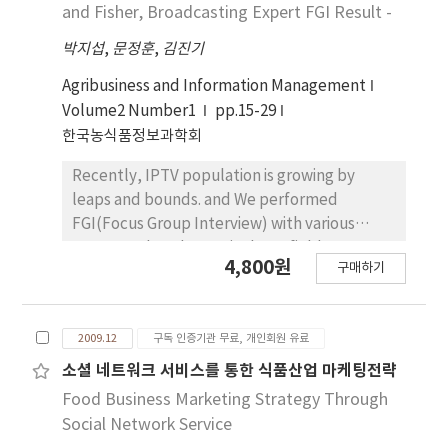
재배하기가 용이하다. 평균 꽃 수명 또한 55일 이상으
and Fisher, Broadcasting Expert FGI Result -
로 길다. 소수의 품종만이 시장에 나와 있는 황색 스트
박지섭
,
문정훈
,
김진기
라이프 계통의 신품종으로서 국내외 시장에서 기호도
가 높을 것으로 판단된다.
Agribusiness and Information Management
Volume2 Number1
pp.15-29
한국농식품정보과학회
Recently, IPTV population is growing by
leaps and bounds. and We performed
FGI(Focus Group Interview) with various
experts related to agriculture field to
4,800원
구매하기
establish Agriculture and Fisheries special
channel. this growth has social background
that is change of paradigm caused by the
2009.12
구독 인증기관 무료, 개인회원 유료
convergence of broadcasting, demand for
Agriculture and Fisheries special channel
소셜 네트워크 서비스를 통한 식품산업 마케팅전략
using new media thanks to interests in
Food Business Marketing Strategy Through
Wellbeing, Green food. so we think that we
Social Network Service
need to consider the way to establish