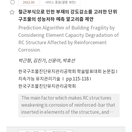
2012.05
서비스 종료(열람 제한)
The amounts of total polyphenol and
철근부식으로 인한 부재의 강도감소를 고려한 단위
flavonoid compounds in the ethanol extract
구조물의 성능저하 예측 알고리즘 제안
were 122 and 36 mg/g, respectively, while
those in the water extract were 87 and 26
Prediction Algorithm of Building Fragility by
mg/g. The antioxidant activities of the
Considering Element Capacity Degradation of
ethanol and water extracts were 395 and
RC Structure Affected by Reinforcement
4,682 μg/mL as the RC50 values for the DPPH
Corrosion.
radical scavenging activity, and 227 and 366
박근형
,
김진기
,
신윤아
,
박효선
μg/mL for the ABTS+ radical scavenging
activity, respectively. The reducing power of
한국구조물진단유지관리공학회 학술발표대회 논문집
the ethanol extract (1.58 at 2 mg/mL) was
지속가능 유지관리기술
pp.115-118
higher than that of the water extract (0.88 at
한국구조물진단유지관리공학회
2 mg/mL). The astringent activities of the
ethanol and water extracts were 91.27 and
The main factor which makes RC structures
16.35% at 10 mg/mL, respectively.
weakening is corrosion of reinforced-bar that
Furthermore, the ADV ethanol extract
inserted in elements of the structure, and
treatment of the fibroblast cell after UV
there are many researches that trying to
irradiation resulted in increased cell viability
figure out how to prevent degradation of