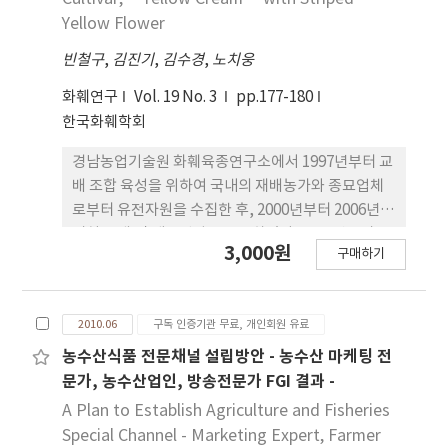
배하기가 용이하였으며 평균 꽃 수명 또한 55일 이상
Yellow Flower
으로 길다. 연한핑크계 소륜 품종 으로는 시장성이 높
빈철구
,
김진기
,
김수경
,
노치웅
고 소비자기호도가 높을 것으로 판 단되어 2010년 국
립종자원에 품종출원하여 2011년 12 월에 품종등록
화훼연구
Vol. 19 No. 3
pp.177-180
을 완료하였다.
한국화훼학회
경남농업기술원 화훼육종연구소에서 1997년부터 교
배 조합 육성을 위하여 국내의 재배농가와 종묘업체
로부터 유전자원을 수집한 후, 2000년부터 2006년에
걸쳐 교배 및 계통선발육종을 하였다. 2006년부터
3,000원
구매하기
2008년까지 3회 의 특성검정을 거쳐서 호접란 신품
종 ‘옐로우 크림’을 개발하였다. ‘옐로우 크
림’은 황색스트라이프 대륜계 꽃 을 가진 품종으로
2010.06
구독 인증기관 무료, 개인회원 유료
설판은 적색을 띤다. 꽃 크기가 10.3 cm 이상이 될 정
도로 꽃이 큰 편이며 대비품종에 비해 화형은 둥글고
농수산식품 전문채널 설립방안 - 농수산 마케팅 전
립이 붉으며 꽃잎의 모양이 반원형 으로 아름다운 모
문가, 농수산업인, 방송전문가 FGI 결과 -
양을 가지고 있다. 또한 꽃배열도 우수 하며 꽃수도 많
A Plan to Establish Agriculture and Fisheries
은 편이다. 엽색은 연한 녹색이며 생육속 도도 빠르고
Special Channel - Marketing Expert, Farmer