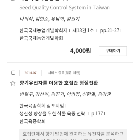
Seed Quality Control System in Taiwan
나의식
,
김현순
,
유남희
,
김진기
한국국제농업개발학회지
제13권 1호
pp.21-27
한국국제농업개발학회
4,000원
구매하기
2014.07
서비스 종료(열람 제한)
향기유전자를 이용한 호접란 형질전환
빈철구
,
강선빈
,
김진기
,
이병정
,
신현열
,
김강권
한국육종학회 심포지엄
생산성 향상을 위한 식물 육종 전략
p.177
한국육종학회
호접란에서 향기 발현에 관여하는 유전자를 분석하고