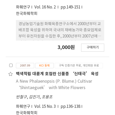
'Tineke' 품종은 전정 41일 후에 꽃 받침 휨 정도가
화훼연구
Vol. 16 No. 2
pp.149-151
0.5cm에 이르게 되어 개화형성이 늦어짐이 뚜렷하였
한국화훼학회
다. 여기에서 상위 10품종 장미의 순수익은
'American Orange' 품종 77072, 'Yellow Island'
경남농업기술원 화훼육종연구소에서 2000년부터 교
품종 39322, 'Frosty Pink' 품종 27130,
배조합 육성을 위하여 국내의 재배농가와 종묘업체로
'Champagne' 품종 24516, 'Coral Pink' 품종
부터 유전자원을 수집한 후, 2000년부터 2007년에
23992, 'Lara Pink' 품종 22961, 'Lara Orange' 품
걸 쳐 교배 및 계통선발육종을 하였다. 2004년부터
3,000원
종 17856, 'Grand Gala' 품종 17645, 'Golden
구매하기
2006 년까지 3회의 특성검정을 거쳐서 호접란 신품
Times' 품종 20163 및 'Lady X' 품종 19452 등이다.
종 ‘리틀 듀’를 개발하였다. ‘리틀 듀’는 백색 미
니 다화성계 품 종으로 꽃잎, 꽃받침, 설판이 모두 백
2007.09
KCI 등재
구독 인증기관 무료, 개인회원 유료
색이며 꽃 크기는 3~4cm 정도이다. 특히 화경이 3~4
개 정도가 발생하여 많은 꽃이 피고 꽃배열도 우수하
백색적립 대륜계 호접란 신품종 ‘신태극’ 육성
여 관상가치가 높아 시장성이 우수하다고 판단되었
A New Phalaenopsis (P. Blume.) Cultivar
다. 또한 조직배양을 통 해 영양번식도 용이한 것으로
‘Shintaeguek’ with White Flowers
나타났고 재배가 용이하 고 생육속도도 매우 빠른 것
빈철구
,
김진기
,
조용조
으로 나타났다. 꽃수명도 긴 편이며 병충해 발생도 적
고 저온처리를 통한 개화 조절도 용이하여 상업용 재
화훼연구
Vol. 15 No. 3
pp.136-138
배에 적합한 품종으로 판단 되었다.
한국화훼학회