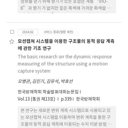
정보를 얻기 위해 향기가 있는 호접란 계통 “VIO-
6” 과 향기 가 없지만 짙은 흑색에 가까운 화색을 가
진 “Black Jack” 호접란 품종을 선택하여 각각 꽃
의 mRNA를 분리하고 cDNA를 만든 뒤, cDNA
fragment를 염기해독 하는 NGS 분석을 시도하였
2014.02
서비스 종료(열람 제한)
다. 그 중 향기성분 생합성 경로에 관여하 는 enzyme
모션캡쳐 시스템을 이용한 구조물의 동적 응답 계측
을 coding하는 유전자와 유사성이 있는 contig 및
에 관한 기초 연구
unigene을 따로 분류하였으며 특히 난류 향기성분
발현 에 주요 성분으로 사료되는 geraniol과
The basic research on the dynamic response
linalool 합성에 관여하며 enzyme을 coding하는
measuring of the structure using a motion
유전자들의 염기서열 정보를 얻었다. 이를 이용하여
capture system
여러 식물 종에서 유사한 유전자를 찾은 결과,
오병관
,
김진기
,
김유석
,
박효선
Linanool synthase(LIS), Farnesol kinase로 추
정 되는 유전자 단편을 얻으며, 이를 호접란의 각 조직
한국방재학회 학술발표대회논문집
별, 시기별로 발현정도를 비교해 본 결과, LIS는 꽃이
Vol.13 (통권 제13호)
p.339
한국방재학회
만개한 시 기에 모든 꽃기관에서에서 고르게 발현됨
본 연구는 새로운 변위 계측 시스템으로 사용되고 있
을 알았고 Farnesol kinase는 꽃봉우리시기부터 만
는 모션캡쳐 시스템을 이용하여 변위 계측을 통한 구
개시기까지 고르게 발 현된다는 점을 확인할 수 있었
조물의 동적 응답 계측에 이용되는 수치 미분 방법 중
다. 이를 바탕으로 우리는 전체 유전자의 염기서열을