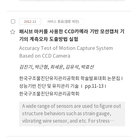
가장 적합한 방법을 찾고, 이를 적용한 모션캡쳐 시스
분석코자 PCR 또는 RACE방법 을 이용해 full
템에서 계측한 동적 응답과 기존 변위 계측 센서에서
length cDNA를 분리하였고 이들 향기유전자를 향
얻은 동적 응답과의 비교를 통해 그 적합성을 검증하
기없는 호접란에 형질전환하기 위한 형질전환 벡 터
2012.11
서비스 종료(열람 제한)
였다. 기존의 변위 및 가속도 계측 센서는 센서 설치의
를 작성하였다. 이렇게 확보된 벡터는 호접란 내 유전
패시브 마커를 사용한 CCD카메라 기반 모션캡처 기
어려움, 케이블 길이, 유선 방식에 따른 가속도 데이
자의 삽입 유무를 확인하기 위해서
기의 계측오차 도출방법 실험
터 오차 발생 등의 문제점을 갖고 있다. 모션캡쳐 시스
phosphinothricin(PPT) 저항성 유전자(BAR)와
템은 계측하고자 하는 위치에 마커를 부착하고 카메
Accuracy Test of Motion Capture System
향기유전자를 가진 발현벡터로 구축되었으며, 이 발
라가 반사하는 마커의 변위를 측정하여 3차원 좌표를
Based on CCD Camera
현벡터를 호접란의 PLB조직을 이용 하여에 아그로박
얻는 모니터링 시스템으로서, 기존의 변위 및 가속도
테리움 형질전환을 시도하였다. 아그로박테리움의 접
김진기
,
박근형
,
최세운
,
김유석
,
박효선
계측 센서의 단점을 극복한 계측 시스템이다. 변위 계
종후 2.5mg/L PPT가 함유된 배지에서 조직 을 치상
측을 통한 가속도 등의 동적 계측을 하기 위해서는 계
하여 형질전환체 유도를 진행하였고 그 중 PPT 저항
한국구조물진단유지관리공학회 학술발표대회 논문집
측한 변위 데이터의 수치 미분이 필요하며 이를 통해
성을 보이는 유식물체를 20개체 정도 얻을 수 있었다.
성능기반 진단 및 유지관리 기술
pp.11-13
가속도 값을 얻는다. 본 연구에서는 모션 캡쳐 시스템
이들의 잎에서 genomic DNA를 분리 한 뒤 PCR을
한국구조물진단유지관리공학회
을 통해 계측한 변위를 다양한 방법의 수치 미분을 통
통해 BAR 유전자의 발현 여부를 확인하였다.
A wide range of sensors are used to figure out
해 가속도로 변환시켜 기존의 가속도 측정 센서와의
structure behaviors such as strain gauge,
비교를 통해 가장 적합한 수치 미분 방법(Four-
vibrating wire sensor, and etc. For stress
point Backward Difference, FBD)을 찾을 수 있
sensor, it is exact but can only measure
었다. 또한, 모션캡쳐 시스템에서 계측한 변위에 FBD
relative changed values. For displacement
를 적용하여 얻은 동적 응답(가속도, 고유주파수)과