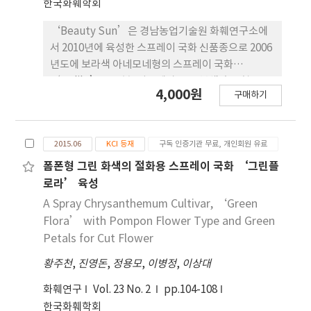
한국화훼학회
가 60일이고 추계 억제재배에서는 57일이었다. 수미
는 재배온도가 20oC에서,암기처리시간은 13시간에
‘Beauty Sun’은 경남농업기술원 화훼연구소에
서 개화소요일수가 47일로 개화가 가장 빨랐다. ‘수
서 2010년에 육성한 스프레이 국화 신품종으로 2006
미’ 품종은 2011년 국립종자원에 품종보호권등록
년도에 보라색 아네모네형의 스프레이 국화
(품종보호 제3758)되었다.
‘Ardilo’를 모본, 성장세가 좋은 복색 홑꽃형 스프
4,000원
구매하기
레이 국화 ‘Two Tone’을 부본으로 교배하여 육
성하였다. 2007년도에 실생을 양성한후 실생개체 중
에서 개화가 균일하고 볼륨감이 우수한 개체를 선발
2015.06
KCI 등재
구독 인증기관 무료, 개인회원 유료
하여 ‘AT07-202’로 계통명을 부여하였고, 2008
년부터 2010년까지 3년간에 걸쳐 춘계 억제재배와
폼폰형 그린 화색의 절화용 스프레이 국화 ‘그린플
하계촉성재배를 포함하는 특성검정을 통해 최종적으
로라’ 육성
로 ‘BeautySun’을 육성하였다. ‘Beauty
A Spray Chrysanthemum Cultivar, ‘Green
Sun’의 자연개화기는 10월하순이며, 차광과 전조
Flora’ with Pompon Flower Type and Green
처리에 의한 일장조절에 의해 연중생산이 가능하다.
Petals for Cut Flower
이 품종은 복색(PN78B/GW157C) 꽃잎을 가진 아네
황주천
,
진영돈
,
정용모
,
이병정
,
이상대
모네형으로 성장세가 강건하고 6월 상순인 고온기에
접어들어도 화색이 안정적이다. 추계재배에있어서 화
화훼연구
Vol. 23 No. 2
pp.104-108
경은 4.5cm, 본당 착화수가 14.6개이고, 설상화수는
한국화훼학회