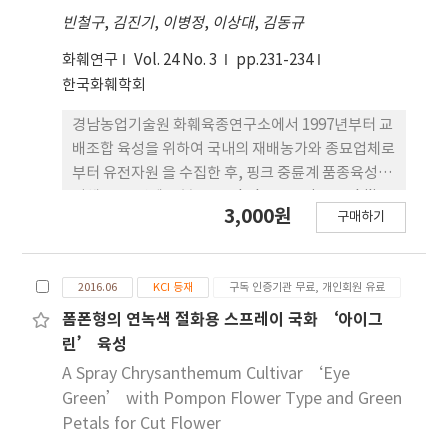
호하지 않고 주변 식생인 아까시나무에서 주로 산란
빈철구
,
김진기
,
이병정
,
이상대
,
김동규
하여 월동난의 발생밀도가 높다. 미국선녀벌레의 과
수원 주변 식생에서 과원 내 유입시기는 약충 5월 하
화훼연구
Vol. 24 No. 3
pp.231-234
순, 성충 7월 중순이며, 과원에서 발생 최성기는 약충
한국화훼학회
6월 상순, 성충 7월 하순이다. 미국선녀벌레 접종수준
별 피해를 조사한 결과 접종기간이 길고 접종밀도가
경남농업기술원 화훼육종연구소에서 1997년부터 교
높을수록 잎의 낙엽과 그을음병 발생정도가 높은 경
배조합 육성을 위하여 국내의 재배농가와 종묘업체로
향을 나타냈었다. 향후 미국선녀벌레의 피해를 최소
부터 유전자원 을 수집한 후, 핑크 중륜계 품종육성을
화하기 위한 방제전략으 로 본 연구 자료를 활용하고
위해 2001년에 모본으 로 Phalaenopsis amabilis
3,000원
구매하기
자 한다.
를, 부본으로는 Phalaenopsis ‘Happy
Valentine’를 이용하여 교잡하였으며 후대를 획득
하여 계통선 발육종을 하였다. 최종 선발된 우수계통
2016.06
KCI 등재
구독 인증기관 무료, 개인회원 유료
은 2007년부터 2009 년까지 3회의 특성검정을 거쳐
서 호접란 신품종 ‘스노우 핑크’ 를 육성하였다.
폼폰형의 연녹색 절화용 스프레이 국화 ‘아이그
‘스노우 핑크’는 연한핑크색의 꽃을 가진 품종 이
린’ 육성
며 꽃잎 형태가 둥글고 안아피기 형태여서 대조품종
A Spray Chrysanthemum Cultivar ‘Eye
에 비해 화형이 우수하였다. ‘스노우 핑크’ 꽃잎의
Green’ with Pompon Flower Type and Green
아래쪽 반은 흰색이 나 위쪽 반은 연한핑크색 무늬가
Petals for Cut Flower
분포되어 있어 꽃잎 색의 다 른 분포가 대비를 이루어