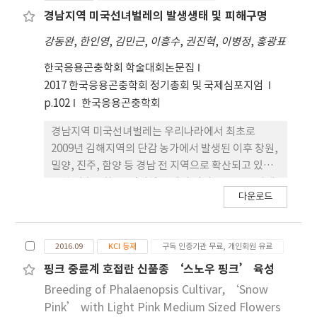
이 발생하였다. 방제가 요구되는 해충으로목화진딧물
경남지역 미국선녀벌레의 발생생태 및 피해구명
은 5월 하순에 가장 높은 밀도를 보였으며, 꽃노랑총
강동완
,
한인영
,
김민근
,
이흥수
,
권진혁
,
이병정
,
홍광표
채벌레는 6월 중순에 높은 밀도를 보였고, 6월하순에
목화바둑명나방의 유충에 의한 잎의 피해가 심하게
한국응용곤충학회 학술대회논문집
보였으며, 뿌리혹선충에 의한 시들음 증상으로 심하
2017 한국응용곤충학회 정기총회 및 국제심포지엄
면식물체 전체가 고사하였다. 7월 중순이후부터는 전
p.102
한국응용곤충학회
체적으로 해충의 발생과 밀도가 감소하였다.
경남지역 미국선녀벌레는 우리나라에서 최초로
2009년 김해지역의 단감 농가에서 발생된 이후 창원,
밀양, 진주, 함양 등 경남 전 지역으로 확산되고 있다.
또한 기후변화, 산림지역 방제의 어려움 등으로 발생
다운로드
밀도가 해마다 급격하게 증가하여 단감, 사과 등 농작
물의 피해가 심각하다. 본 연구에서는 미국선녀벌레
의 과수원내 이동시기를 구명하기 위하여 월동난, 약
2016.09
KCI 등재
구독 인증기관 무료, 개인회원 유료
충, 성충의 발생밀도를 진주와 밀양에서 사과와 단감
을 조사하였고, 미국선녀벌레의 피해를 구명하기 위
핑크 중륜계 호접란 신품종 ‘스노우 핑크’ 육성
하여 접종수준별 감의 발육에 미치는 피해의 연관성
Breeding of Phalaenopsis Cultivar, ‘Snow
을 조사하였다. 미국선녀벌레는 과원에서 산란을 선
Pink’ with Light Pink Medium Sized Flowers