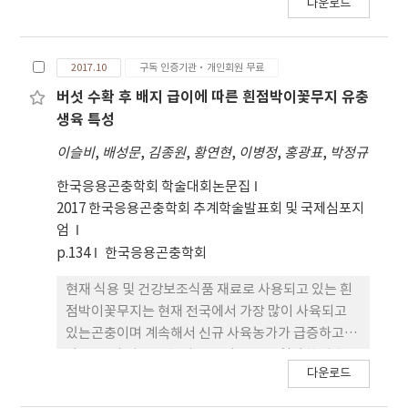
다운로드
6종을 경남18시군과 경북 22시군에서 4회 순회 조사
충 100 kg 당 667,960원의 비용이 감소할 것으로 추
하였고, 애멸구, 배추좀나방, 볼록총채벌레 등 남방
정된다.
계 해충 5종을 10일간격으로 조사하였다. 주요 결과
2017.10
구독 인증기관·개인회원 무료
로 미국선녀벌레는 밀양, 김해, 창원, 진주, 군위 둥에
서 발생하였고, 밀양 아까시나무에서 평균 91.1%의
버섯 수확 후 배지 급이에 따른 흰점박이꽃무지 유충
발생 가지율과 13개의 월동난이 조사되었다. 갈색날
생육 특성
개매미충은 진주, 함양, 사천, 군위, 고령 등에서발생
이슬비
,
배성문
,
김종원
,
황연현
,
이병정
,
홍광표
,
박정규
하였고, 진주 복숭아나무에서 평균 69.1%의 발생 가
지율과 2.5개의 월동난괴가 조사되었다. 꽃매미는 합
한국응용곤충학회 학술대회논문집
천,함안, 군위, 의성, 영천 등에서 발생하였고, 거창
2017 한국응용곤충학회 추계학술발표회 및 국제심포지
포도나무에서 평균 37.8%의 발생 가지율과 0.7개의
엄
월동난괴가조사되었다. 애멸구의 월동기 조사에서
p.134
한국응용곤충학회
10지역 평균 2.7마리로 월동율이 낮았으며, 볼록총채
현재 식용 및 건강보조식품 재료로 사용되고 있는 흰
벌레는 10지역 감나무에서모두 발생하여 6월 중순에
점박이꽃무지는 현재 전국에서 가장 많이 사육되고
가장 높은 밀도를 나타냈다.
있는곤충이며 계속해서 신규 사육농가가 급증하고 있
다. 보통의 경우 유충 사료로 미강 등을 첨가한 발효톱
다운로드
밥을 사용하기때문에 사육농가에서 직접 발효할 경우
특정기술이 필요하고 발효톱밥을 구매할 경우 비용이