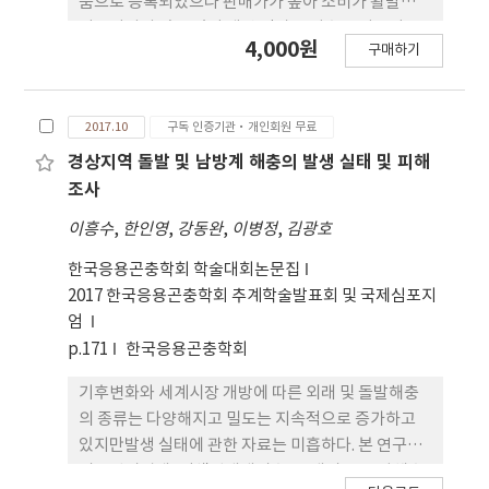
품으로 등록되었으나 판매가가 높아 소비가 활발하게
이루어지지 않고 있어 생산 단가를 낮추는 기술이 요
4,000원
구매하기
구되고 있는 실정이다. 흰점박이꽃무지의 생산 비용
을 절감하고 생산성을 향상시키기 위해 농업부산물인
새송이버섯 수확 후 배지와 표고버섯 수확 후 배지를
2017.10
구독 인증기관·개인회원 무료
유충의 먹이로 급이하여 생육특성과 미량성분, 중금
속함 량을 조사하였고 대조구로는 관행으로 사용되고
경상지역 돌발 및 남방계 해충의 발생 실태 및 피해
있는 참나무 발효톱밥을 급이하였다. 새송이버섯 수
조사
확 후 배지를 급이한 처리구가 유충사육기간이 16.2
이흥수
,
한인영
,
강동완
,
이병정
,
김광호
일로 가장 짧았고 유충 무게 증가율과 고치 무게는 각
각 156.3%와 4.1 g이었다. 새송이버섯 수확 후 배지
한국응용곤충학회 학술대회논문집
를 급이한 처리구에서 용화율은 100%였고 우화율은
2017 한국응용곤충학회 추계학술발표회 및 국제심포지
93.9%로 가장 높았지만 통계적 유의차는 없었다. 또
엄
한 총질소함량도 10.28%로 가장 높았고 미량원소 중
p.171
한국응용곤충학회
철은 145.8 mg/kg으로 다른 먹이와 비교해 높은 결
기후변화와 세계시장 개방에 따른 외래 및 돌발해충
과를 보였다. 성충의 산란선호성은 먹이 간 통계적 유
의 종류는 다양해지고 밀도는 지속적으로 증가하고
의차가 없었다. 본 연구의 결과를 종합하였을 때 기존
있지만발생 실태에 관한 자료는 미흡하다. 본 연구는
에 사용하고 있는 참나무 발효톱밥 대신 새송이버섯
미국선녀벌레, 갈색날개매미충, 꽃매미 등 돌발해충
수확 후 배지를 먹이로 사용하면 흰점박이꽃무지 유