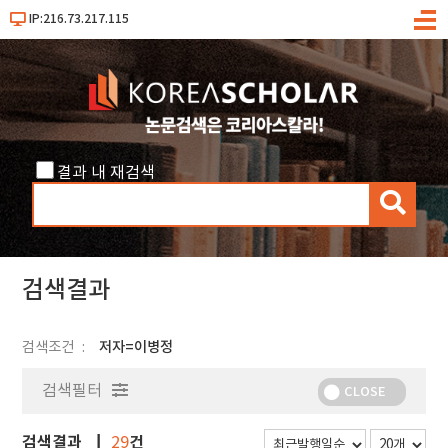
IP:216.73.217.115
메
뉴
결과 내 재검색
검
색
검색결과
검색조건
저자=이병정
검색필터
CLOSE
검색결과
건
29