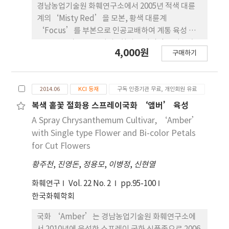
부에서 수확을 한다 하더라도 상품률이 현저하게 떨
경남농업기술원 화훼연구소에서 2005년 적색 대륜
어지고, 특히 블라인드지 발생률이 높았는데 이러한
계의‘Misty Red’을 모본, 황색 대륜계
경향은 채화 높이가 높을수록 더 심해졌다. 결론적으
‘Focus’를 부본으로 인공교배하여 계통 육성 후,
로 절화장미는 기부로부터 3cm 높이 이내의 높이에
2007년부터 2009년까지 3회의 특성검정을 거친 후
4,000원
서 수확하는 것이 적절하고 이 때 직경이 5mm 이하
구매하기
2010년 황색 대륜계 거베라 신품종 ‘Dragon
인 가는 가지는 발생위치에 따라서는 수확하는 것보
Star’를 육성하였다. ‘Dragon Star’는 황색
다 적심을 통해 측지를 발생시킨 다음 절곡하여 엽면
(RHS 14-A)과 갈색(RHS 183-B)의 화심의 조화가
적 확보에 이용하는 것이 더 적합할 것으로 판단된다.
2014.06
KCI 등재
구독 인증기관 무료, 개인회원 유료
우수한 반겹꽃이며 화폭이 12.1cm 정도인 대륜화이
다. 또한‘Dragon Star’는 화형이 안정되고 화경
복색 홑꽃 절화용 스프레이국화 ‘앰버’ 육성
이 강건하며, 개화소요일수는 8.6일 정도이고 평균 절
A Spray Chrysanthemum Cultivar, ‘Amber’
화수명은 12.9일 정도이다. 주당 연간 평균수량은
with Single type Flower and Bi-color Petals
2007년부터 2009년까지3회 수량조사 결과 평균
for Cut Flowers
48.5본 정도이다. ‘Dragon Star’품종은 2011년
황주천
,
진영돈
,
정용모
,
이병정
,
신현열
국립종자원에 품종보호권등록(품종보호 제3738) 되
었다.
화훼연구
Vol. 22 No. 2
pp.95-100
한국화훼학회
국화 ‘Amber’는 경남농업기술원 화훼연구소에