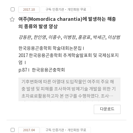
많이 소요된다. 버섯수확 후 배지는 총질소함량 등 영
2017.10
구독 인증기관·개인회원 무료
양성분이 많이 함유되어 있어 발효시키지 않아도 먹
이원으로 사용할 수 있다.따라서 특정한 발효기술 없
여주(Momordica charantia)에 발생하는 해충
이도 사료를 제공할 수 있어 사료비용 부담을 줄이고
의 종류와 발생 양상
양호한 곤충생육을 도모할 수있을 것으로 판단되어
강동완
,
한인영
,
이흥수
,
이병정
,
홍광표
,
박세근
,
이상범
본 실험을 수행하였다. 버섯 수확 후 배지 급이에 따른
흰점박이꽃무지 유충의 생육특성을알아보기 위해 새
한국응용곤충학회 학술대회논문집
송이버섯 수확 후 배지, 표고버섯 수확 후 배지, 그리
2017 한국응용곤충학회 추계학술발표회 및 국제심포지
고 대조구로 참나무 발효톱밥 배지를 각각급이하여
엄
흰점박이꽃무지 유충의 생육을 조사하였다. 각 처리
p.87
한국응용곤충학회
당 20마리씩 개체사육, 3반복 처리한 결과, 3령 유충
기후변화에 따른 아열대 도입작물인 여주의 주요 해
말기의 평균 체중은 새송이버섯 수확 후 배지를 급이
충 발생 및 피해를 조사하여 방제기술 개발을 위한 기
한 처리구에서 가장 높게 나왔고 유충기간은 새송이
초자료로활용하고자 본 연구를 수행하였다. 조사는
버섯수확 후 배지를 급이한 처리구에서 가장 짧았으
진주 경남농업기술원 시험포장과 함양 농가를 대상으
며 표고버섯 수확 후 배지에서 가장 길었다. 그러므로
다운로드
로 2017년 4월에서9월까지 여주에 발생하는 해충의
흰점박이꽃무지대량 사육 시 먹이원 비용 절감을 위
종류와 발생시기 및 피해정도를 조사하였다. 주요 해
해 새송이버섯 수확 후 배지를 사용하는 것이 가장 효
충으로는 목화진딧물, 꽃노랑총채벌레, 목화바둑명
과적인 것으로 판단되었다.
2017.04
구독 인증기관·개인회원 무료
나방, 중국청람색잎벌레, 온실가루이, 뿌리혹선충 등