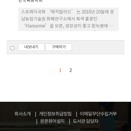
한국육종학회
average harvested leaf number is 51 leaves
per plant. The average weight is 556.5g per
스프레이국화 ‘매직발라드’ 는 2010년 10월에 경
plant, which is 44% higher than a control
남농업기술원 화훼연구소에서 복색 홑꽃인
lettuce variety ‘Germania’. It showed that
‘Hansome’을 모본, 생장성이 좋고 흰녹병에 강
30.9 tons/ha production was made in spring,
한 복색 홑꽃 화형의 ‘Magic(CFC0072)’을 부본
summer, and autumn cultivations for 3 years
으로 인공교배하여 획득한 474개의 종자로부터 실생
in 6 areas (Daegwanryeong, Gyeonggi,
계통을 양성하여 화색이 좋고 화형이 안정되며, 생장
내보내기
구매하기
Chungbuk, Jeonbuk, Gyeongnam, and Jeju)
성이 우수한 홑꽃 화형의 복색(RP64A/WNN155C)
than the control variety ‘Germania’. The
인 스프레이국화 ‘HM11-141’을 개체 선발하였
shelf-life of ‘Sunny Red Butter’ was 4
다. 삽목에 의해 개체증식 후 화훼연구소 비닐온실 내
1
2
weeks for storage at 4℃. Anthocyanin
에 정식하였으며, 2012년부터 2013년까지 2년간에
amount (10.3 mg/100g) of ‘Sunny Red
걸쳐 1∼2차 생육특성검정을 통해 안정성, 균일성과
Butter’ was lower than that of
흰녹병 저항성 등을 조사하였고, 2014년에는 계통번
‘Germania’. BSL (latucin+8-
호 ‘경남교CS-42호’를 부여하여 3차 특성검정을
deoxylactucin+lactucopicrin) amount of
수행해 안정성과 균일성에 대한 연차별 재현성 그리
‘Sunny Red Butter’, the bitter ingredients
고 주년생산성(자연, 촉성, 억제재배) 및 품평회와 시
was 26.1 μg/g and higher than BSL amount of
회사소개
개인정보취급방침
이메일무단수집거부
장출하 등을 통해 생산자와 소비자의 기호성 평가를
‘Germania’. Leaf hardness of ‘Sunny Red
원문뷰어설치
도서관 담당자
받았다. 그 결과 고생장성이면서 착화성이 좋고 흰녹
Butter’ was 1,554 kg/cm 2 , which was