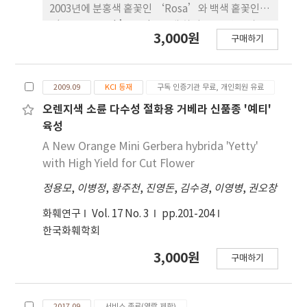
2003년에 분홍색 홑꽃인 ‘Rosa’와 백색 홑꽃인
‘Angaesoguk’을 인공교배 하여 2005년 부터
3,000원
구매하기
2009년까지 파종과 계통선발을 통해 육성하였다. 화
색은 오렌지색이며, 품종의 특성검정은 2007년부터
2009년까지 촉성 재배와 억제재배, 자연재배 조건에
2009.09
KCI 등재
구독 인증기관 무료, 개인회원 유료
서 3회에 걸쳐 조사하였다. ‘Fiore’의 자연개화기
는 10월 24일경이며, 일장조절에 의해 주년 재배가
오렌지색 소륜 다수성 절화용 거베라 신품종 '예티'
가능하다. 꽃 크기는 2.8cm이며, 가을재배에 있어서
육성
착화수는 33.8개이다. 봄 촉성재배시 개화소요일수가
A New Orange Mini Gerbera hybrida 'Yetty'
48일이며, 가 을 자연재배시의 절화수명은 23.2일로
with High Yield for Cut Flower
긴 편이다. 이 품종은 2011년 국립 종자원에 품종 등
정용모
,
이병정
,
황주천
,
진영돈
,
김수경
,
이영병
,
권오창
록되었다.
화훼연구
Vol. 17 No. 3
pp.201-204
한국화훼학회
3,000원
구매하기
2017.09
서비스 종료(열람 제한)