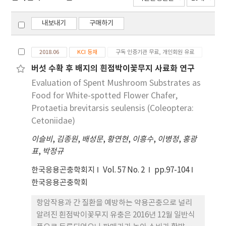
내보내기
구매하기
2018.06
KCI 등재
구독 인증기관 무료, 개인회원 유료
버섯 수확 후 배지의 흰점박이꽃무지 사료화 연구
Evaluation of Spent Mushroom Substrates as
Food for White-spotted Flower Chafer,
Protaetia brevitarsis seulensis (Coleoptera:
Cetoniidae)
이슬비
,
김종원
,
배성문
,
황연현
,
이흥수
,
이병정
,
홍광
표
,
박정규
한국응용곤충학회지
Vol. 57 No. 2
pp.97-104
한국응용곤충학회
항암작용과 간 질환을 예방하는 약용곤충으로 널리
알려진 흰점박이꽃무지 유충은 2016년 12월 일반식