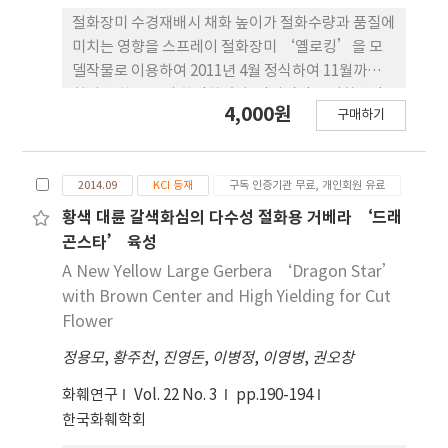
흰녹병에 중도저항성을 나타내고 있으며, 대조품종
절화장미 수경재배시 채화 높이가 절화수량과 품질에
에 비해 기호도도 높았다. ‘Green flora’는 2010
미치는 영향을 스프레이 절화장미 ‘옐로킹’을 모
년 국립종자원에 품종보호권등록(품종보호 제3229)
델작물로 이용하여 2011년 4월 정식하여 11월까지 4
되었다.
회의 수확을 통해 확인하였다. 단위면적당 절화수량
4,000원
구매하기
(본/m2)은 채화 높이가 높아질수록 많았고 반대로
절화중과 상품률은 떨어졌는데 0과 1cm 높이는 수량
과 품질면에 있어서 거의 차이를 보이지 않았다. 절화
2014.09
KCI 등재
구독 인증기관 무료, 개인회원 유료
중과 상품률도 0과 1cm 높이에서 수확하였을 때 유
의한 차이를 보이지 않았으나 3cm 이상 채화 높이가
황색 대륜 갈색화심의 다수성 절화용 거베라 ‘드래
높았을 경우 10g 정도로 0과 1cm 높이 수확보다 떨
곤스타’ 육성
어졌다. 상품수량은 0이나 3cm 높이 수확간에는 차
A New Yellow Large Gerbera ‘Dragon Star’
이가 없었지만 5cm 높이 수확 시에는 65.1본/m2으
with Brown Center and High Yielding for Cut
로 다른 처리에 비해 현저히 떨어져 5cm 이상으로 채
Flower
화 높이를 높이는 것은 상품생산에 적절치 않은 것으
정용모
,
황주천
,
진영돈
,
이병정
,
이영병
,
권오창
로 판단된다. 동일한 식물체에서 발생하는 직경이 다
른 신초를 일제히 같은 높이에서 수확한 결과 새로 발
화훼연구
Vol. 22 No. 3
pp.190-194
생하는 신초의 직경은 채화모지 직경에 비례하였다
한국화훼학회
(Table 3). 채화모지 직경이 5mm 이하인 가지는 기