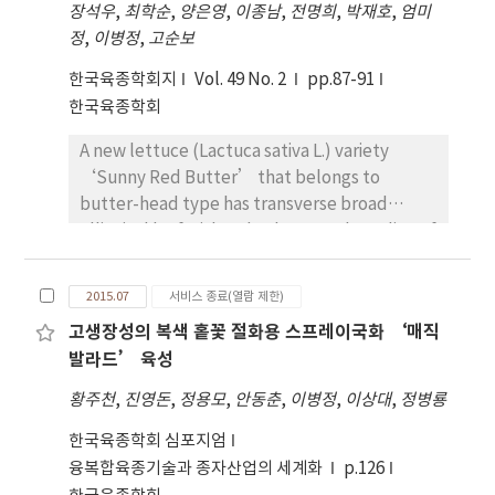
장석우
,
최학순
,
양은영
,
이종남
,
전명희
,
박재호
,
엄미
정
,
이병정
,
고순보
한국육종학회지
Vol. 49 No. 2
pp.87-91
한국육종학회
A new lettuce (Lactuca sativa L.) variety
‘Sunny Red Butter’ that belongs to
butter-head type has transverse broad
elliptical leaf with red color. Crossbreeding of
‘Oriana’ and ‘Cardinale’ was made to
obtain seeds of the F1 generation.
2015.07
서비스 종료(열람 제한)
Subsequent generations were selected using
고생장성의 복색 홑꽃 절화용 스프레이국화 ‘매직
in pedigree methods until 2011, resulting in
발라드’ 육성
‘Sunny Red Butter’. The new variety
‘Sunny Red Butter’ is brown in seeds and
황주천
,
진영돈
,
정용모
,
안동춘
,
이병정
,
이상대
,
정병룡
the upper part of the leaf is light red and
한국육종학회 심포지엄
glossy. The leaf stalk is white. It can be
융복합육종기술과 종자산업의 세계화
p.126
harvested from 30 days after planting. The