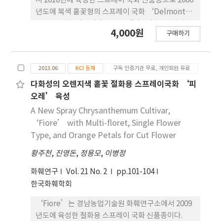
서 2010년에 육성한 스프레이 국화 신품종으로 2006
년도에 복색 홑꽃형의 스프레이 국화 ‘Delmont’
품종을 모본, 성장세가 좋은 복색 홑꽃형 스프레이 국
4,000원
구매하기
화 ‘Moulin Rouge’품종을 부본으로 교배하여 육
성하였다. 2007에서 2009년까지 춘계 억제재배와 하
계 촉성재배를 포함하는 특성검정을 통해 최종적으로
2013.06
KCI 등재
구독 인증기관 무료, 개인회원 유료
‘Amber’를 육성하였다. ‘Amber’품종의 자연
개화기는 10월 31일이며, 전조와 차광처리에의한 일
다화성의 오렌지색 홑꽃 절화용 스프레이국화 ‘피
장조절에 의해 연중 생산이 가능하다. 이 품종은복색
오레’ 육성
꽃잎을 가진 홑꽃형으로 성장세가 매우 좋고 개화반
A New Spray Chrysanthemum Cultivar,
응주기는 7주이다. 가을재배에 있어서 화경은
‘Fiore’ with Multi-floret, Single Flower
5.5cm, 본당 착화수가 11.2개이고, 절화수명은 26.8
Type, and Orange Petals for Cut Flower
일이었다. 춘계차광재배에서의 단일처리 후 개화소요
황주천
,
진영돈
,
정용모
,
이병정
일수가 49일이었다.이 품종은 흰녹병에 중도저항성
을 나타내고 있으며, 대조품종에 비해 기호도도 높았
화훼연구
Vol. 21 No. 2
pp.101-104
다.
한국화훼학회
‘Fiore’는 경남농업기술원 화훼연구소에서 2009
년도에 육성한 절화용 스프레이 국화 신품종이다.