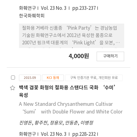
경향을 나 타내었다. 전분 함량은 화경의 상부에서 중,
화훼연구
Vol. 23 No. 3
pp.233-237
하부보다 높 은 경향이었으며, 중부와 하부로 갈수록
한국화훼학회
감소하는 경향 이었다. 단백질 함량은 상부에서 중부
와 하부보다 높았 으며, 신장단계별로는 모든 품종에
절화용 거베라 신품종 ‘Pink Party’는 경남농업
서 화경이 신장함에 따 라 감소하는 경향이었다. 아미
기술원 화훼연구소에서 2012년 육성한 품종으로
노산 함량은 화경이 신장 함에 따라 다소 증가하는 경
2007년 핑크색 대륜계의 ‘Pink Light’을 모본, 자
향이었으며 화경의 부위별 아미노산 함량은 상부보다
주색 대륜계 ‘Mephysto’를부본으로 인공 교배
4,000원
는 하부에서 높은 경향이었다. 본 연구를 통해 절화용
구매하기
하여 육성 하였다. 2008년 교배조합작성 후 획득한 실
거베라의 수확 전 화경 신장에 따 른 유기성분의 함량
생집단으로부터 화색이 선명하고 화형이 안정적이며
변화를 구명하고 내부구조의 변화 양 상을 관찰함으
화색과 화심색의 조화가 우수한 ‘0709-022’ 개체
로써 거베라 신품종 육성과 재배생리 연구 기초자료
2015.09
KCI 등재
구독 인증기관 무료, 개인회원 유료
를 선발하여 ‘경남교G-41호’로 계통명을 부여한
로 활용할 수 있을 것으로 기대된다.
후, 2008년부터 2011년까지 3회의 특성검정을 거쳐
백색 겹꽃 화형의 절화용 스탠다드 국화 ‘수미’
최종적으로 2012년 핑크색 대륜계 거베라 품종
육성
‘PinkParty’를 육성하였다. ‘Pink Party’는
A New Standard Chrysanthemum Cultivar
선명한 핑크색(RHS55-C)과 짙은 갈색(RHS 165-
‘Sumi’ with Double Flower and White Color
A)의 화심이 잘 조화되는우수한 반겹꽃 품종으로 화
진영돈
,
황주천
,
정용모
,
안동춘
,
이병정
폭이 11.8cm 정도인 대륜화이다. 외부설상화의 길이
는 4.8cm, 폭은 1.0cm 정도이다. 또한 ‘Pink
화훼연구
Vol. 23 No. 3
pp.228-232