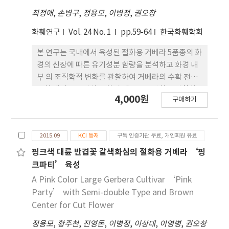
강하고 하계 고온기 재배에서도 화색이 안정적이다.
최정애
가 을재배에 있어서 화경은 4.5cm, 본당 착화수가
,
손병구
,
정용모
,
이병정
,
권오창
14.1개이고, 절화수명은 25.4일이었다. 춘계 차광재
화훼연구
Vol. 24 No. 1
pp.59-64
한국화훼학회
배에서의 단일처리 후 개화소요일수가 46일이었다.
이 품종은 흰녹병에 중도저항성 을 나타내고 있으며,
본 연구는 국내에서 육성된 절화용 거베라 5품종의 화
대조품종에 비해 기호도도 높았다. ‘Eye
경의 신장에 따른 유기성분 함량을 분석하고 화경 내
Green’은 2012년 국립종자원에 품종보호권등록
부 의 조직학적 변화를 관찰하여 거베라의 수확 전의
(품종보호 제 4202) 되었다.
노화 생리를 구명하고 화경 내부 구조변화를 관찰하
4,000원
구매하기
므로 거베 라 신품종 육종 및 재배와 노화생리 연구를
위한 기초 자료로 활용하기 위하여 수행되었다. 화경
의 신장단계별 내부 동공은 15cm의 화경에서는 동공
2015.09
KCI 등재
구독 인증기관 무료, 개인회원 유료
이 나타나지 않았 으며 그 후 개화가 전개되면서 동공
이 생기기 시작하여 수확 직전의 55cm 정도에서는
핑크색 대륜 반겹꽃 갈색화심의 절화용 거베라 ‘핑
모든 품종에서 동공이 있 었다. 총 당함량은
크파티’ 육성
‘Ggotmuri’ 품종에서 29.3%로 가장 높았으며,
A Pink Color Large Gerbera Cultivar ‘Pink
‘Red Auction’ 품종의 수확직전 화경이 55cm 정
Party’ with Semi-double Type and Brown
도일 때 8.8%로 가장 낮았다. 신장 단계별로 보면, 수
Center for Cut Flower
확기에 가까워 질수록 화경의 상부에서는 총 당함량
정용모
,
황주천
,
진영돈
,
이병정
,
이상대
,
이영병
,
권오창
이 증 가하는 경향이었으며, 중부와 하부는 감소하는