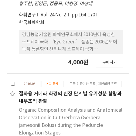
황주천
,
진영돈
,
정용모
,
이병정
,
이상대
소비자의 관심을 끌어낼 수 있으리 라 판단되었다. 또
한 대조품종은 꽃 배열이 다소 흐트러진 반 면 ‘스노
화훼연구
Vol. 24 No. 2
pp.164-170
우 핑크’의 경우 꽃의 간격이 일정하고 가지런하게
한국화훼학회
배 열되어 대조품종에 비해 꽃 배열이 우수하며 꽃 수
도 많은 편이다. 생육속도도 빠르고 재배하기가 용이
경남농업기술원 화훼연구소에서 2010년에 육성한
하였으며 평균 꽃 수명 또한 55일 이상으로 길었다. 연
스프레이 국화 ‘Eye Green’ 품종은 2006년도에
한핑크계 중륜 품종으로 는 시장성이 높고 소비자기
녹색 폼폰형인 산티니계 스프레이 국화
호도 평가에서 높은 점수를 받아 2010년 국립종자원
‘Froggy’를 모본, 성장세가 좋은 백색 폼폰형 스
4,000원
에 품종 출원하여 2011년 12월에 품종등록 을 완료하
구매하기
프레이 국화 우수계통 ‘S05-524’를 부본으로 교
였다.
배하여 육성 하였다. 2007년 실생 집단으로부터 개화
가 균일하고 성장세가 우수한 개체를 선발하여
2016.03
KCI 등재
구독 인증기관 무료, 개인회원 유료
‘FS07-175’로 계통명을 부여하였고, 2008년부터
2010년까지 3년간에 걸쳐 춘계 억제재배와 하계 촉
절화용 거베라 화경의 신장 단계별 유기성분 함량과
성재배를 포함하는 특성검정을 통해 최종적으로
내부조직 관찰
‘Eye Green’을 육성하였다. ‘Eye Green’의
Organic Composition Analysis and Anatomical
자연개화기는 10월 하순이며, 전조와 차광처리에 의
Observation in Cut Gerbera (Gerbera
한 일장조절에 의해 연중생산이 가능하 다. 이 품종은
jamesonii Bolus) during the Peduncle
연녹색(YG145D) 꽃잎을 가진 폼폰형으로 성장 세가
Elongation Stages