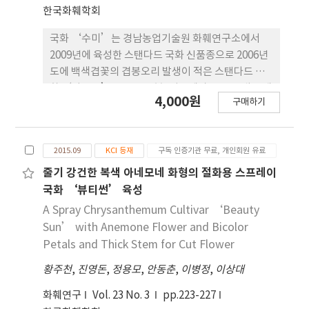
Party’ 품종은 화형이 안정되고 화경이57.5cm 정
한국화훼학회
도로 길고 강건하며, 개화소요일수는 92.3일 정도이
고 개화엽수는 8.9매 정도 이다. ‘Pink Party’ 품
국화 ‘수미’는 경남농업기술원 화훼연구소에서
종의 소비자 기호도는 4.3점 정도로 높고 평균 절화수
2009년에 육성한 스탠다드 국화 신품종으로 2006년
명은12.8일 정도이며, 주당 연간 평균수량은 2009년
도에 백색겹꽃의 겹봉오리 발생이 적은 스탠다드 국
부터 2011년까지 3회 수량조사 결과 평균 50.3본 정
화 ‘마꼬또’ 품종을 모본, 성장세가 좋은 국내 주재
4,000원
도이다. ‘PinkParty’ 품종은 2014년 2월 24일 국
구매하기
배 품종인 백색 겹꽃 스탠다드 국화 ‘신마’ 품종을
립종자원에 품종보호권등록(품종보호 제4813호)되
부본으로 교배하여 육성하였다. 2007년 실생집단으
었다. 선명한 핑크색과 다수성 품종으로 기호도가 높
로부터 개화가 균일하고 볼륨감이 우수한 개체를 선
아 국내 육성품종 재배농가의 선택폭을 넓힐 수 있는
2015.09
KCI 등재
구독 인증기관 무료, 개인회원 유료
발하여 ‘MASIN-7’로 계통명을부여하였고, 2007
핑크색 품종으로 기대된다.
년부터 2009년까지 3년간에 걸쳐 추계억제재배와 하
줄기 강건한 복색 아네모네 화형의 절화용 스프레이
계 촉성재배를 포함하는 특성검정을 통해최종적으로
국화 ‘뷰티썬’ 육성
‘수미’를 육성하였다. ‘수미’ 품종의 자연개화
A Spray Chrysanthemum Cultivar ‘Beauty
기는 10월 하순이며, 백색 꽃잎을 가진 겹꽃으로 추국
Sun’ with Anemone Flower and Bicolor
이다. 추계 억제재배에 있어서 초장은 70.6cm, 화경
Petals and Thick Stem for Cut Flower
은13.0cm, 본당 곁봉오리수는 8.4개이고, 설상화수
황주천
,
진영돈
,
정용모
,
안동춘
,
이병정
,
이상대
는 293.3개였다. 하계 촉성재배에서 화경은 11.9cm,
본당 곁봉오리수는 9.3개이고, 설상화수는 312.4개였
화훼연구
Vol. 23 No. 3
pp.223-227
다. 하계 촉성재배에서의 암기처리 후 개화소요일수