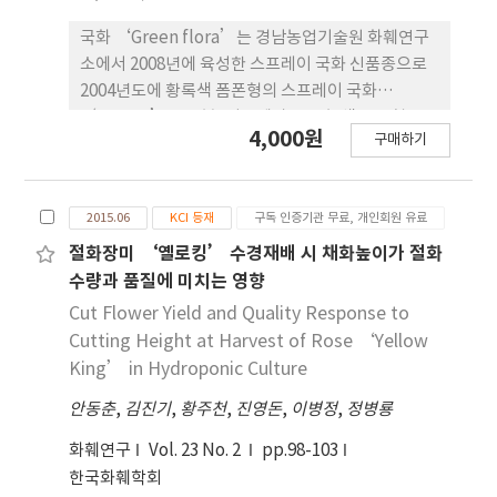
21.4개이었다. 초장은 104.4cm이고 엽색은 진한녹색
(G137A)이며, 절화수명은 24.3일이었다. 춘계 차광
국화 ‘Green flora’는 경남농업기술원 화훼연구
재배에서의 단일처리 후 개화소요일수가 46일이었
소에서 2008년에 육성한 스프레이 국화 신품종으로
다. 이 품종은 흰녹병에 중도저항성을 나타내고 있으
2004년도에 황록색 폼폰형의 스프레이 국화
며, 대조품종에 비해 기호도도 높았다. ‘Beauty
‘Furore’를 모본, 성장세가 좋은 녹색 폼폰형 스
4,000원
Sun’은 2012년 국립종자원에 품종보호권등록(품
구매하기
프레이 국화 ‘Feeling green’을 부본으로 교배하
종보호 제4171)되었다.
여 육성하였다. 2005년 실생 집단으로부터 개화가 균
일하고 볼륨감이 우수한 개체를 선발하여 ‘FG05-
2015.06
KCI 등재
구독 인증기관 무료, 개인회원 유료
182’로 계통명을 부여하였고, 2006년부터 2008년
까지 3년간에 걸쳐 춘계 억제재배와 하계 촉성재배를
절화장미 ‘옐로킹’ 수경재배 시 채화높이가 절화
포함하는 특성검정을 통해 최종적으로 ‘Green
수량과 품질에 미치는 영향
flora’를 육성하였다. ‘Green flora’의 자연개
Cut Flower Yield and Quality Response to
화기는 10월 하순이며, 전조와 차광처리에 의한 일장
Cutting Height at Harvest of Rose ‘Yellow
조절에 의해 연중생산이 가능하다. 이 품종은 녹색
King’ in Hydroponic Culture
(G143A) 꽃잎을 가진 폼폰형으로 성장세가 강하고
안동춘
,
김진기
,
황주천
,
진영돈
,
이병정
,
정병룡
하계 고온기 재배에서도 화색이 안정적이다. 가을재
배에 있어서 화경은 4.8cm, 본당 착화수가 11.2개이
화훼연구
Vol. 23 No. 2
pp.98-103
고, 절화수명은 24.3일이었다. 춘계 차광재배에서의
한국화훼학회
단일처리 후 개화소요일수가 48일이었다. 이 품종은