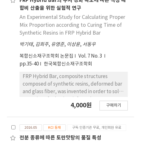
FRP Hybrid Bar의 수지 경화 속도에 따른 적정 배
였다. 800, 1000, 1200 V 세 가지 조건 모두 배양 시작
were the most similar to those of the control
합비 산출을 위한 실험적 연구
후 1시간까지는 광펄스 저항성이 일시적으로 증가하
when BP was used. The L and b values
An Experimental Study for Calculating Proper
다가 이후에는 점차 저항성이 감소함을 확인하였다. 6
increased when BP was used, and decreased
Mix Proportion according to Curing Time of
시간까지 배양시킨 포자의 발아, 성장 단계 파악을 위
when YE was used. The swelling ratio was the
Synthetic Resins in FRP Hybrid Bar
하여 600 nm에서 optical density를 측정하였으며
highest at 257.3±2.7% in comparison with the
그 결과, 80분까지는 발아가 일어나며 그 기간 중 1시
박기태
,
김희주
,
유영준
,
이상윤
,
서동우
control when 0.9% YE was used. The
간 까지는 초기 발아단계로 판단되었다. 초기 발아 단
leavening ratio was similar regardless of the
복합신소재구조학회 논문집
Vol. 7 No. 3
계에서 가장 주요한 내부 물질의 변화는 바로 포자 내
type and content of leavening agents.
pp.35-40
한국복합신소재구조학회
의 디피콜린산의 유출로 디피콜린산은 자외선의 민감
Hardness was 1,179.16±184.45 kg at 0.3% BP,
도를 부여하는 물질로 알려져 있다. 본 연구에서도 포
generally decreasing as leavening agent
FRP Hybrid Bar, composite structures
자 안에 축적되어 있던 디피콜린산이 유출되면서 광
content increased. The resilience was
composed of synthetic resins, deformed bar
펄스에 대한 저항성이 발아 초기에 약간 증가한 것으
0.19±0.01% at 1.2% BP and lowest in the
and glass fiber, was invented in order to solve
로 판단된다. 따라서 본 연구를 통해 포자의 발아, 성
control, but its difference by leavening
corrosion of rebar in reinforced concrete
장 단계와 광펄스 민감도의 변화 간의 관계를 파악하
4,000원
agents was not significant. The taste and
구매하기
structures. In order to bond deformed bar
여 광펄스 살균 기술의 포자 저감화 가능성을 확인하
preference were at 6.07±2.22 and 5.96±2.07,
and glass fiber to FRP Hybrid Bar, synthetic
였다.
respectively, when 1.2% BP was used.
resins is used. Curing time of the synthetic
2016.05
KCI 등재
구독 인증기관 무료, 개인회원 유료
resins greatly affect productivity. If curing
time of synthetic resins is short, cost of
전분 종류에 따른 토란맛탕의 품질 특성