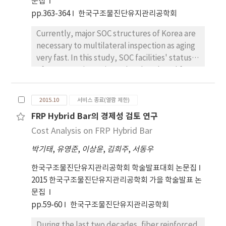
문집
pp.363-364
한국구조물진단유지관리공학회
Currently, major SOC structures of Korea are
necessary to multilateral inspection as aging
very fast. In this study, SOC facilities' status
of Korea was investigated and analyzed for
calculating Korean representative rating.
Also, after evaluation methods for rating of
2015.10
서비스 종료(열람 제한)
international facilities were researched, they
FRP Hybrid Bar의 경제성 검토 연구
were used as a base data for Korean
Cost Analysis on FRP Hybrid Bar
representative rating.
박기태
,
유영준
,
이상윤
,
김희주
,
서동우
한국구조물진단유지관리공학회 학술발표대회 논문집
2015 한국구조물진단유지관리공학회 가을 학술발표 논
문집
pp.59-60
한국구조물진단유지관리공학회
During the last two decades, fiber reinforced