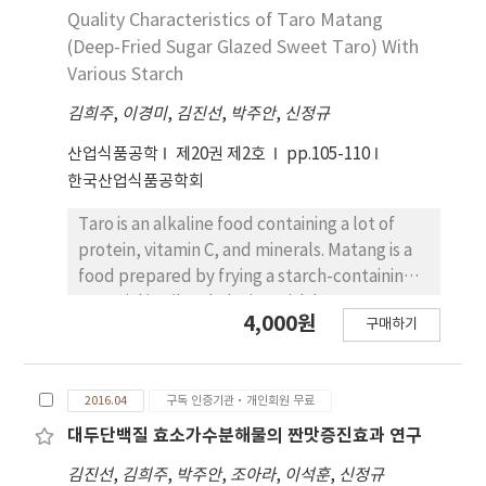
facilities is reduced and productivity is
Quality Characteristics of Taro Matang
increased. Also, If this curing time is shorter or
(Deep-Fried Sugar Glazed Sweet Taro) With
omitted, FRP Hybrid Bar can be
Various Starch
commercialized. So, it can cause mass-
김희주
,
이경미
,
김진선
,
박주안
,
신정규
production and substantial economic effect.
Therefore, in this paper, optimum mix
산업식품공학
제20권 제2호
pp.105-110
proportion is observed in order to increase
한국산업식품공학회
economic efficiency of FRP Hybrid Bar and
reduce curing time of synthetic resins. Total 9
Taro is an alkaline food containing a lot of
variables are set, adjusting ratio of hardener
protein, vitamin C, and minerals. Matang is a
ratio, and 3 resin moulds on each variables
food prepared by frying a starch-containing
are fabricated. Optimum mix proportion is
material in oil and glazing with honey or
4,000원
suggested based on data measured by
구매하기
starch syrup and it is widely enjoyed as simple
temperature sensor.
snack or dessert in Asian countries including
Korea. In this study, to increase the usability
2016.04
구독 인증기관·개인회원 무료
of taro having high nutritional values, taro
matang was prepared by varying the types of
대두단백질 효소가수분해물의 짠맛증진효과 연구
starch while the physical and sensory
김진선
,
김희주
,
박주안
,
조아라
,
이석훈
,
신정규
properties were investigated. The taro