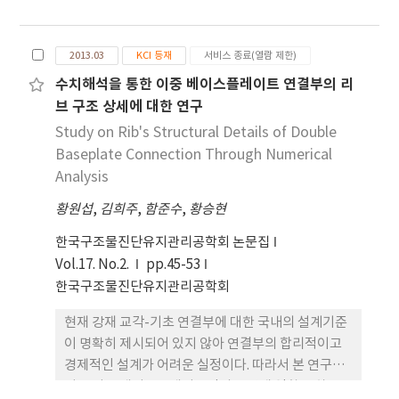
원형단면을 가진 CFT 기둥의 경우 하부에 베이스플
레이트를 설치하게 된다. 기초부 설계시 앵커의 연결
성능을 향상시키기 위하여 앵커프레임을 설치하게 되
2013.03
KCI 등재
서비스 종료(열람 제한)
는데 이는 설계시 구조물의 구조상세가 복잡해지게
수치해석을 통한 이중 베이스플레이트 연결부의 리
되며 시공 규모 또한 증가하게 된다. 또한 상부의 하중
브 구조 상세에 대한 연구
이 커짐에 따라 연결부의 앵커배치가 2열,3열로 증가
하여 기초부와 콘크리트의 연결상세가 복잡해지고 경
Study on Rib's Structural Details of Double
제적인 설계의 어려움이 있다. 이러한 기초부의 과도
Baseplate Connection Through Numerical
한 설계를 개선하기 위하여 새로운 구조상세에 대한
Analysis
연구가 필요하다. 앵커연결을 지지하는 앵커프레임에
황원섭
,
김희주
,
함준수
,
황승현
대한 구조상세를 개선하기 위하여 기존에 사용된 앵
커대신 고장력 볼트를 사용하여 연결성능을 향상시켰
한국구조물진단유지관리공학회 논문집
으며 앵커프레임의 생략을 유도한 구조상세를 제안하
Vol.17. No.2.
pp.45-53
였다. 이러한 연결상세의 합리적인 검토를 위하여 기
한국구조물진단유지관리공학회
존의 설계법과 고장력 볼트를 이용한 시험체를 각각
현재 강재 교각-기초 연결부에 대한 국내의 설계기준
제작하였고 실험을 통하여 거동특성을 분석하였다.
이 명확히 제시되어 있지 않아 연결부의 합리적이고
고장력 볼트의 적용성을 확인하여 CFT 기둥-기초부
경제적인 설계가 어려운 실정이다. 따라서 본 연구에
의 연결성능을 향상시키기 위한 다양한 구조상세를
서는 이중 베이스플레이트간의 보강재 역할을 하는
제안하였다. 고장력 볼트의 전단연결재 설치, 내부보