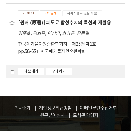
리브의 구조상세 개선을 목적으로 리브의 설계변수에
강형식에 따른 구조상세 등 총 4가지의 설계변수를 기
따른 거동특성을 수치해석적으로 검토하였다. 이를
준으로 하여 시험체를 제작하였으며 탄성영역에서의
2008.01
KCI 등재
서비스 종료(열람 제한)
위해 상용유한요소 해석프로그램을 사용하여 수치해
변형률 분포특성과 하중-변위관계를 통한 이력거동
[원저 (原著)] 폐도료 합성수지의 특성과 재활용
석을 수행하였으며, 앵커볼트와 내부철근은 BEAM
특성에 대한 검토를 수행하였다. 또한, 실험결과의 분
요소와 Embeded 기능을 사용하여 구현하였다. 이
석을 통하여 기둥부와 연결부의 강도평가를 실시하여
김준호
,
김희주
,
이성범
,
최창규
,
김문일
러한 해석기법의 타당성을 검증하기 위하여 선행연구
연결구조에 대한 개선된 구조상세를 제안하였다. 개
한국폐기물자원순환학회지
제25권 제1호
의 실험결과와 해석결과를 비교하였고, 검증된 해석
선된 구조상세를 기준으로 유한요소해석을 실시하
pp.58-65
한국폐기물자원순환학회
기법을 이용하여 리브의 다양한 설계변수 (리브의 개
고, 이에 대한 타당성 검증 및 설계변수를 설정하여 이
수에 따른 간격, 리브의 높이, 리브의 두께)에 따른 강
론에 의한 강도평가를 실시하고 개선된 구조상세에
재 교각의 하중-변위 관계를 도출하여 각 설계변수가
대한 영향을 검토하였다.
내보내기
구매하기
전체 구조물에 미치는 영향을 비교 분석한 후 리브의
합리적인 설계 범위를 제안하였다.
회사소개
개인정보취급방침
이메일무단수집거부
원문뷰어설치
도서관 담당자