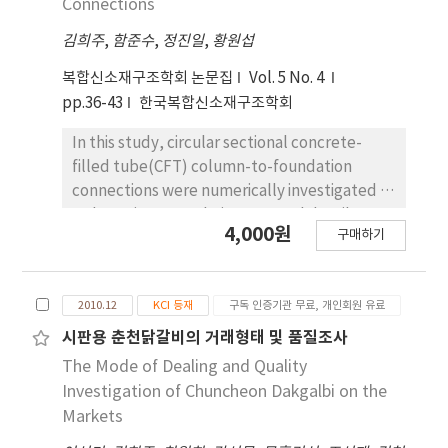
Connections
general anchor and an anchor frame, and the
김희주
,
함준수
,
정진일
,
황원섭
specimens with the high-tension bolt and
inner reinforcement were fabricated. In
복합신소재구조학회 논문집
Vol. 5 No. 4
addition, double base plates were adopted
pp.36-43
한국복합신소재구조학회
to have the enough stiffness of connections.
The behavioral characteristics and the failure
In this study, circular sectional concrete-
mode were investigated and compared, and
filled tube(CFT) column-to-foundation
the improvement of structural detail of
connections were numerically investigated in
circular CFT column-foundation connections
order to improve their structural details. A
4,000원
was suggested.
구매하기
inner reinforced specimen with high-tension
bolts and inner deformed bars was adopted
from a previous experimental study to make
2010.12
KCI 등재
구독 인증기관 무료, 개인회원 유료
the numerical model. The validity of the
numerical method was verified through
시판용 춘천닭갈비의 거래형태 및 품질조사
comparing the experimental results with the
The Mode of Dealing and Quality
analysis’s ones. In order to optimize design
Investigation of Chuncheon Dakgalbi on the
variables about the inner reinforced model, a
Markets
number of numerical analyses were