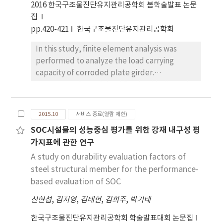
2016 한국구조물진단유지관리공학회 봄학술발표 논문
집
pp.420-421
한국구조물진단유지관리공학회
In this study, finite element analysis was
performed to analyze the load carrying
capacity of corroded plate girder.
Consequently, web buckling load indicated
drastic reduction in corrosion thickness less
than 1 millimeters. Therefore, if the plate
2015.10
서비스 종료(열람 제한)
girder is seriously corroded to time of drastic
SOC시설물의 성능중심 평가를 위한 강재 내구성 평
reduction of web buckling load, it will need
가지표에 관한 연구
appropriate maintenance and reinforcement
to guarantee of safety.
A study on durability evaluation factors of
steel structural member for the performance-
based evaluation of SOC
신현섭
,
김지영
,
김태헌
,
김희주
,
박기태
한국구조물진단유지관리공학회 학술발표대회 논문집