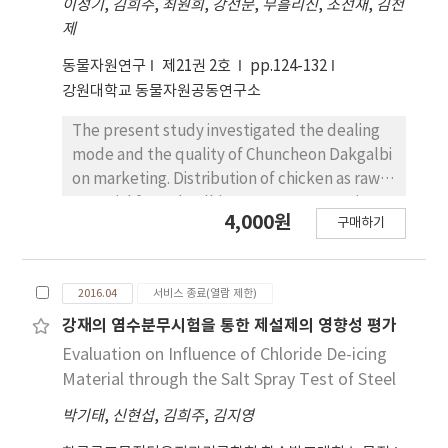
이성기
,
김희주
,
최원희
,
강선문
,
무흘리신
,
조선재
,
김천
conducted for various variables. Finally, this
제
study suggested the optimum variables
about the reinforced circular sectional CFT
동물자원연구
제21권 2호
pp.124-132
column-to-foundation connections.
강원대학교 동물자원공동연구소
The present study investigated the dealing
mode and the quality of Chuncheon Dakgalbi
on marketing. Distribution of chicken as raw
material for Dakgalbi at 100 restaurants in
4,000원
구매하기
Chuncheon was studied. Boneless chicken
was sold at 89, bone-in chicken was sold at 9
and both of them were sold at 2 restaurants,
2016.04
서비스 종료(열람 제한)
respectively. Consumer's taste for Dakgalbi
was surveyed at different area such as
강재의 염수분무시험을 통한 제설제의 영향성 평가
apartment (A), university (B) and downtown
Evaluation on Influence of Chloride De-icing
area (C) in Chuncheon. The redness and taste
Material through the Salt Spray Test of Steel
score of Dakgalbi was found to be
박기태
,
신현섭
,
김희주
,
김지영
significantly higher (p<0.05) among the
members of family (A) as compared to