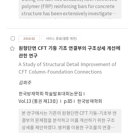
polymer (FRP) reinforcing bars for concrete
structure has been extensively investigated
and a number of FRP bars are commercially
available. However, major shortcomings of
the existing FRP bars are its high initial cost
2014.02
서비스 종료(열람 제한)
and low elastic modulus compared to
원형단면 CFT 기둥 기초 연결부의 구조상세 개선에
conventional steel bars. Because of these
관한 연구
reasons, KICT in Korea have developed the
FRP Hybrid Bar which have the concept of
A Study of Structural Detail Improvement of
material hybridization for concrete
CFT Column-Foundation Connections
structures, especially for marine and
김희주
waterfront concrete structures. In this study,
for the discussing the applicability of FRP
한국방재학회 학술발표대회논문집
Hybrid Bar to real concrete structures, life
Vol.13 (통권 제13호)
p.85
한국방재학회
cycle cost analysis were performed on small
본 연구에서는 기존의 원형단면 CFT 기둥-기초부 연
bridge and discussed considering various
결부의 문제점을 분석하고 이를 개선하기 위한 구조
kinds of maintenance cases.
상세를 제안하였다. 앵커를 이용한 구조물의 연결은