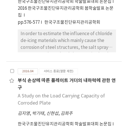
한국구조물진단유지관리공학회 학술발표대회 논문집
others. Saccharinity and salinity of Dakgalbi
2016 한국구조물진단유지관리공학회 봄학술발표 논문
were rated significant (p<0.05) among
집
university student (B) than other consumers.
pp.576-577
한국구조물진단유지관리공학회
In conclusion, quality characteristics of
Dakgalbi differs with marketing area or
In order to estimate the influence of chloride
consumer group in Chuncheon.
de-icing materials which mainly cause the
corrosion of steel structures, the salt spray
test was conducted and the corrosion level
of steel was investigated. The concentration
of the chloride de-icing materials and the
2016.04
서비스 종료(열람 제한)
number of the spray were selected as
부식 손상에 따른 플레이트 거더의 내하력에 관한 연
variables, and the influence of chloride de-
구
icing materials was estimated according to
weight reduction of steel specimens.
A Study on the Load Carrying Capacity of
Corroded Plate
김지영
,
박기태
,
신현섭
,
김희주
한국구조물진단유지관리공학회 학술발표대회 논문집