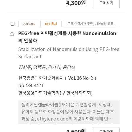
4,300원
구매하기
속된 류큐는 사쓰마의 요구에 따라 중국풍 나전칠기
pH, 유기물 함량, 유효인산, 치환성양이온은 위생간
를 제작하게 되었을 것으로 생각된다. 본 연구는 근세
벌지와 대조구 간에 유의적인 차이(p<0.05)가 나타
이후 류큐제 중국풍 나전칠기를 당시의 국제 정세를
났다. 층위별 중요치 분석 결과, 곰솔, 개옻나무, 때죽
2019.06
KCI 등재
구독 인증기관 무료, 개인회원 유료
반영한 미술 문화로 파악하고자 한 시도로, 류큐제 누
나무가 위생간벌지의 교목층, 아교목층, 관목 층에서
각산수인물문 나전칠기가 중국제 나전칠기의 수급이
상대적으로 높은 중요치를 보였으며, 대조구에서는
PEG-free 계면활성제를 사용한 Nanoemulsion
어려워짐에 따 른 대안으로 발전하게 되었을 가능성
교목층과 아교목층에서 소나무, 관목층에서 개옻나
의 안정화
을 제기해 보았다. 17~18세기 류큐 칠기에 ‘흑칠 나
무의 중요치가 높게 나타났다. 종다양도는 위생간벌
Stabilization of Nanoemulsion Using PEG-free
전의 발 전’이자 ‘쇼군 및 다이묘에게로의 헌상
지에서 0.481~1.367, 대조구에서 0.828~1.415의 범
Surfactant
품’이라는 수식이 오랫동안 붙어 왔지만, 누각산수
위에 있었으며, 균재도는 위생간벌지와 대조구에서
인물문 나전칠기를 중심으로 류큐제 중국풍 나전칠기
김희주
,
정택규
,
김자영
,
윤경섭
각각 0.570~0.868, 0.673~0.989인 것으로 분석 되었
에 나타난 중국풍 양식 요소의 실체와 그 의미를 구체
다. 주요 수종의 경급 분포는 위생간벌지의 경우 정규
한국응용과학기술학회지
Vol. 36 No. 2
적으로 규명 및 해석해 보았다는 데 본 논문의 의의가
분포, 대조구에서는 경급이 작은 계급에 많은 개체수
pp.434-447
있다.
가 나타났다. 흉고직경과 관련하여 소나무의 수고생
한국응용과학기술학회(구 한국유화학회)
장은 동일한 직경급에서 위생간벌지에서의 수고생장
이 더 양호한 것으로 나타났다. 위생간벌지에서의 소
폴리에틸렌글라이콜(PEG)은 계면활성제, 세정제,
나무 연륜생장량은 시간이 경과함에 따라 대조구보다
유화제 등으로 화장품에 많이 사용된다. 이들은 제조
더 중요하는 것으로 나타났다.
과정 중, ethylene oxide의 이량체화에 의해 인간에
몸에 유해한 1,4-dioxane이 부산물로 생성될 수 있
4,600원