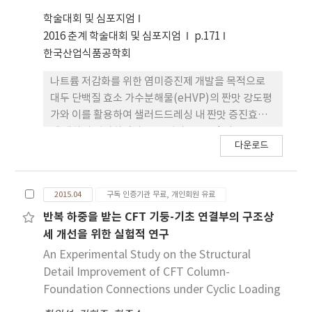
matang was prepared by mixing corn starch,
학술대회 및 심포지엄
sweet potato starch, potato starch, and
2016 춘계 학술대회 및 심포지엄
p.171
sticky rice starch with taro. The chromaticity
한국산업식품공학회
of taro matang samples were measured, and
나트륨 저감화를 위한 염미증진제 개발을 목적으로
the results showed that the corn starch taro
대두 단백질 효소 가수분해물(eHVP)의 짠맛 강도평
matang was the brightest (L=40.48±1.17) and
가와 이를 활용하여 샐러드드레싱 내 짠맛 증진효과
the potato starch matang was the darkest
에 대하여 평가하였다. 강도평가는 NaCl 기준 30
(L=33.81±1.33). The pH of the taro matang
다운로드
mmol, 40 mmol, 50 mmol 용액에 가수분해물을
samples were within the range of 6.16-6.26
각각 0.1%, 1.0%, 1.5%, 2.0% 첨가하여 농도별 증
with no significant difference. The physical
진효과를 평가하였으며, 그 결과 30 mmol 에서 는
properties of the prepared taro matang
2015.04
구독 인증기관 무료, 개인회원 유료
15-22%, 40 mmol은 6-48%, 50 mmol에서는 5-
samples were measured. The hardness and
39%의 증진효과를 나타내었다. 이를 바탕으로 샐러
반복 하중을 받는 CFT 기둥-기초 연결부의 구조상
fracturability of the sweet potato starch taro
드드레싱에 NaCl 2.0%를 기준으로 eHVP를 0.1%,
세 개선을 위한 실험적 연구
matang were the highest at 3,414.79 and
0.5%, 1.0%, 1.5% 첨가하여 짠맛강도를 평가하였으
1,570.03, respectively. The springiness and
An Experimental Study on the Structural
며, 그 결과 대조구와 비교하였을 때 농도별로 약
chewiness of the corn starch taro matang
Detail Improvement of CFT Column-
31%, 29%, 43%, 52%의 증진효과를 나타내었으
were the highest at 0.95 and 1,773.24,
Foundation Connections under Cyclic Loading
며, 기호도는 0.5% 첨가구에서 가장 높게 나타났다.
respectively. With regard to sensory