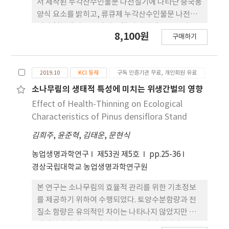
서 제작된 누각산수인물문 나전칠기에 나타난 중국풍
양식 요소를 밝히고, 류큐제 누각산수인물문 나전칠
기가 일본에서 중국제 나전칠 기의 대체품으로 사용
8,100원
구매하기
되었을 가능성을 고찰한 것이다. 류큐왕국에서는 적
절한 기후와 재료 수급 조건 덕에 일찍이 다채로운 칠
기 문화를 꽃피웠는 데, 근세로 접어든 후에는 중국 명
2019.10
KCI 등재
구독 인증기관 무료, 개인회원 유료
대(明代, 1368~1644) 이후의 나전 기법을 도입하고
누각산수 인물문을 시문한 중국풍 기종의 칠기를 많
소나무림의 생태적 특성에 미치는 위생간벌의 영향
이 생산하기 시작했다. 이러한 변화는 1609년, 류큐
Effect of Health-Thinning on Ecological
를 통해 중국과 교류하고자 했던 사쓰마(薩摩) 지역
Characteristics of Pinus densiflora Stand
의 시마즈(島津) 가문이 류큐를 침략한 시기와 맞물
김희주
,
윤준혁
,
김태운
,
문현식
린다. 사쓰마로부터 지원을 받아 중국과 밀접하게 교
류하게 된 류큐는 중국 최신의 나전칠기 제작 기술과
농업생명과학연구
제53권 제5호
pp.25-36
양식을 수용할 수 있는 환경을 갖추게 되었다. 또한 당
경상국립대학교 농업생명과학연구원
시 일본에서는 화려해진 차 문화 속에서 청패(靑貝)
로 대표되는 중국풍 나전칠기가 인기를 끌었으나, 왕
본 연구는 소나무림의 효율적 관리를 위한 기초정보
조 교체기의 혼란 및 청(淸, 1616~1912)의 해금 정책
를 제공하기 위하여 수행되었다. 토양수분함량과 전
이 이어지면서 일본 내 중국제 나전칠기의 공급에 차
질소 함량은 유의적인 차이는 나타나지 않았지만 위
질이 생 겼을 것이다. 이러한 상황에서 사쓰마 번에 종
생간벌지가 대조구에 비해 조금 높게 나타났다. 토양