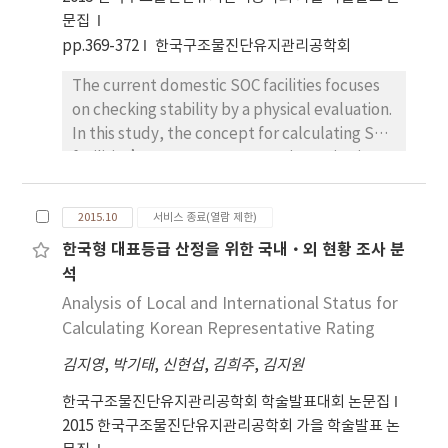
문집
pp.369-372
한국구조물진단유지관리공학회
The current domestic SOC facilities focuses
on checking stability by a physical evaluation.
In this study, the concept for calculating SOC
facilities’ Korean representative rating is set
up by analyzing international SOC facilities'
evaluation methods and objects and factors
2015.10
서비스 종료(열람 제한)
of evaluation for it. Also, facilities by
한국형 대표등급 산정을 위한 국내‧외 현황 조사 분
suggesting design plan based on established
석
concept for calculating each facilities’
rating.
Analysis of Local and International Status for
Calculating Korean Representative Rating
김지영
,
박기태
,
신현섭
,
김희주
,
김지원
한국구조물진단유지관리공학회 학술발표대회 논문집
2015 한국구조물진단유지관리공학회 가을 학술발표 논