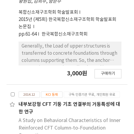
황원섭
,
김희주
,
함준수
샐 러드드레싱의 색도는 L, a, b값 모두 0.5% 첨가구
properties and preference, the taro matang
까지는 증가하다가 이후부터는 감소하는 경향을 보였
samples having lower hardness and brighter
복합신소재구조학회 학술발표회
으며, pH는 대 조구 2.87 ± 0.05, 0.1% 첨가구 2.97
chromaticity were preferred. The preference
2015년 (제5회) 한국복합신소재구조학회 학술발표회
± 0.03, 0.5% 첨가구 3.03 ± 0.06, 1.0% 첨가구
for the flavor, crispness, softness, taste, and
논문집
3.17 ± 0.07, 1.5% 첨가구 3.20 ± 0.06로 eHVP의
overall preference of the potato starch taro
pp.61-64
한국복합신소재구조학회
첨가량이 증가할수록 산도가 높아지는 경향을 나타내
matang were the highest. Therefore, taro
었다. 결과를 종합하여 봤을 때, 드레싱 안의 발사믹
matang prepared as snack or dessert by
Generally, the Load of upper structures is
식 초의 신맛이 대두 단백질 특유의 쓴맛을 감소시키
mixing with potato starch may satisfy
transferred to concrete foundations through
면서 짠맛증진 효과가 나타난 것으로 생각된다.
consumers’ demand.
columns supporting them. So, the anchor
connection system is usually adopted in
3,000원
구매하기
order to connect the columns and the
concrete foundations. To apply this system,
the column-foundation connections need to
2014.12
KCI 등재
구독 인증기관 무료, 개인회원 유료
be designed with enough stiffness. This study
was experimentally conducted to effectively
내부보강형 CFT 기둥 기초 연결부의 거동특성에 대
improve the structural detail of circular CFT
한 연구
column-foundation connections, to which
A Study on Behavioral Characteristics of Inner
axial and lateral load simultaneously apply.
Reinforced CFT Column-to-Foundation
For this study, the test specimen with a