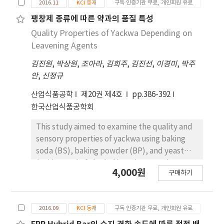
2016.11
KCI 등재
구독 인증기관 무료, 개인회원 유료
의 안정성을 증진시킬 수 있다. 광펄스 살균은 고전압
확인하였다. 제조된 제형에 대해 30일 간 각 온도별
발생 장치를 통해서 제논 램프에 의해 200-1100nm
팽창제 종류에 따른 약과의 품질 특성
(4℃, 25℃, 45℃) 안정성 평가를 진행하였고, 최적
범위의 넓은 파장을 가진 빛을 아주 짧은 시간 안에 펄
의 입자 크기, 현탁도, 다분산지수, 제타 전위를 고려
Quality Properties of Yackwa Depending on
스의 형태로 가하여 식품 표면에 존재하는 미생물을
한 최적의 처방은 계면활성제(2%), 오일(8%), 폴리
Leavening Agents
사멸시키는 기술이다. 본 연구에서는 광펄스 살균 기
올(24%)로 확인되었다.
김진원
,
박상원
,
조아라
,
김희주
,
김진선
,
이경미
,
박주
술을 이용하여 Bacillus subtilis 포자의 저감화 효과
안
,
신정규
를 800 V에서 1400V까지 200 V 간격에서 최대 90초
까지 처리한 후 평판계수법을 이용하여 확인하였다.
산업식품공학
제20권 제4호
pp.386-392
Bacillus subtilis 포자의 사멸 정도는 전압이 증가할
한국산업식품공학회
수록 처리시간이 길어질수록 높아지는 경향을 보였
다. 800 V와 1200 V에서 50초간 처리한 결과 5.7, 6.1
This study aimed to examine the quality and
log 정도의 사멸을 보였으며 1400 V에서는 50초 처
sensory properties of yackwa using baking
리 만에 7 log 사멸을 나타내며 완전 사멸에 도달하였
soda (BS), baking powder (BP), and yeast
다. 포자는 생존 적절한 환경이 주어지면 영양세포로
(YE) instead of alcohol in order to make a
4,000원
구매하기
발아, 성장을 하므로 이러한 기간 동안 광펄스에 대한
Halal standard product. The moisture
민감도 변화를 모니터링하는 것이 중요하다. 따라서
content of yackwa was the highest when BP
최대 6시간까지 배양하면서 포자의 발아 정도를 포자
was used, while the fat content of yackwa
2016.09
KCI 등재
구독 인증기관 무료, 개인회원 유료
염색법을 통해 광학현미경으로 확인하고 이를 광펄스
was the lowest at 1.5% BP, and the highest at
처리하여 광펄스에 대한 민감도 변화를 비교, 분석하
1.5% YE. The chromaticity values (L, a, b)