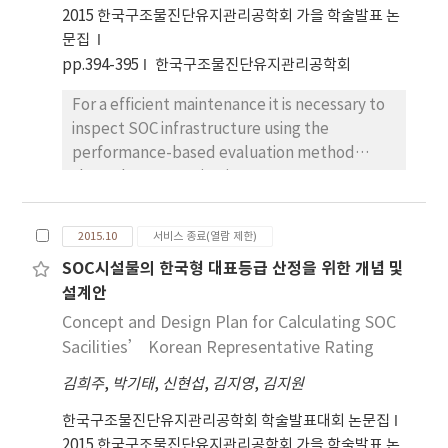
2015 한국구조물진단유지관리공학회 가을 학술발표 논
문집
pp.394-395
한국구조물진단유지관리공학회
For a efficient maintenance it is necessary to
inspect SOC infrastructure using the
performance-based evaluation method
throughout quantitative measurement. In
this study durability evaluation factors of
steel structural member are proposed in
2015.10
서비스 종료(열람 제한)
order to develop performance-based
SOC시설물의 한국형 대표등급 산정을 위한 개념 및
evaluation method of SOC infrastructure.
설계안
Concept and Design Plan for Calculating SOC
Sacilities’ Korean Representative Rating
김희주
,
박기태
,
신현섭
,
김지영
,
김지원
한국구조물진단유지관리공학회 학술발표대회 논문집
2015 한국구조물진단유지관리공학회 가을 학술발표 논