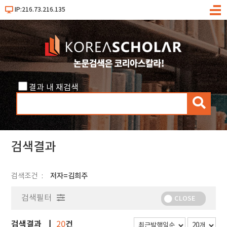
IP:216.73.216.135
메
뉴
결과 내 재검색
검
색
검색결과
검색조건
저자=김희주
검색필터
CLOSE
검색결과
건
20