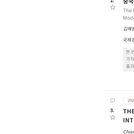
2.
중국
The 
Mode
김해
국제
본 
가지
출과
47
ef
치는
계를
202
논의
다.
3.
THE
INT
Chia