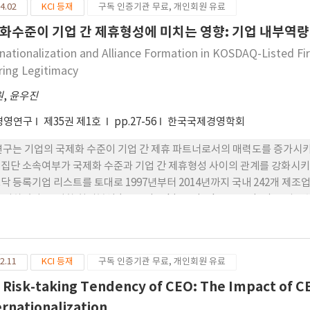
4.02
KCI 등재
구독 인증기관 무료, 개인회원 유료
시장 다국적기업을 배경으로 하여 단면적인 CSR 활동에 범위 일치 전 
으로 새롭게 고찰하였으며, 고객 집중도의 조절 역할을 밝히며 기존 연구를
화수준이 기업 간 제휴형성에 미치는 영향: 기업 내부역
기존 MNE의 CSR 프레임 워크가 어떻게 작용하는지 밝히며 이론적인 시
rnationalization and Alliance Formation in KOSDAQ-Listed Firm
ring Legitimacy
원
,
윤우진
경영연구
제35권 제1호
pp.27-56
한국국제경영학회
연구는 기업의 국제화 수준이 기업 간 제휴 파트너로서의 매력도를 증가시키
집단 소속여부가 국제화 수준과 기업 간 제휴형성 사이의 관계를 강화시키는
닥 등록기업 리스트를 토대로 1997년부터 2014년까지 국내 242개 제조업체에
구성하였다. 음이항 회귀분석 (negative binominal regression
 영향을 미칠 것이라는 본 논문의 가설이 지지된다는 것을 확인할 수 있었다
성에 긍정적인 영향을 미치는 것이 확인되었으나 국제화 수준과 기업 간 
결과에 따르면, 제휴 파트너 선택 과정에서 국제화 수준이라는 지표는 제휴
2.11
KCI 등재
구독 인증기관 무료, 개인회원 유료
조직 장(organizational field) 내에서의 잠재 적 제휴 파트너로서의
화 수준이라는 지표가 오디언스(audience)로 하여금 해당 조직의 내부
 Risk-taking Tendency of CEO: The Impact of 
 간의 전략적 제휴라는 상황적 맥락을 바탕으로 이론화하고 이를 실증분석
ernationalization