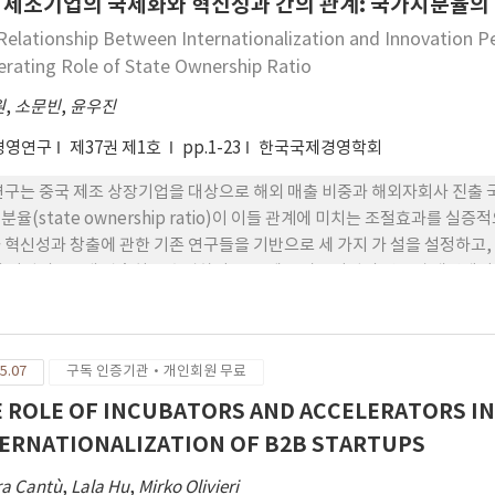
 제조기업의 국제화와 혁신성과 간의 관계: 국가지분율의
Relationship Between Internationalization and Innovation P
rating Role of State Ownership Ratio
원
,
소문빈
,
윤우진
경영연구
제37권 제1호
pp.1-23
한국국제경영학회
연구는 중국 제조 상장기업을 대상으로 해외 매출 비중과 해외자회사 진출 
분율(state ownership ratio)이 이들 관계에 미치는 조절효과를 실
 혁신성과 창출에 관한 기존 연구들을 기반으로 세 가지 가 설을 설정하고, 
개 기업의 205개 관측치를 수집하여 중국 제조 상장기업의 연도별 패널데이터
fects Poisson regression)분석 결과, 해외 매출 비중과 해외자회사
 것으로 나타났다. 또한, 국가지분율은 본 연구의 국제화 변수(해외 매출 
 강화하는 조절변수로서 기능한다는 것을 발견하였다. 본 연구는 제도적 
5.07
구독 인증기관·개인회원 무료
하고 이에 대한 실증분석 결과를 제시함으로써 관련 정책 입안자 및 경영
 ROLE OF INCUBATORS AND ACCELERATORS IN
ERNATIONALIZATION OF B2B STARTUPS
ra Cantù
,
Lala Hu
,
Mirko Olivieri