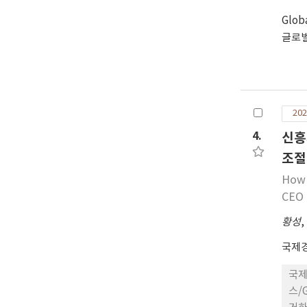
Glob
글로
202
4.
신흥
조절
How 
CEO 
황성
,
국제
국제
스/