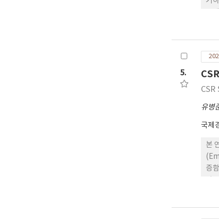
거하
국제
증하
성과
관계
202
한 
민간
5.
CS
국제
CSR 
벌 
유구
유병
리더
국제
본 연
(E
증함
상장
다.
me
제화