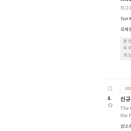
최고경
Yun 
국제
본 
우 
게 
이라
이 
라는
이러
202
다.
8.
신규
The 
the 
임소