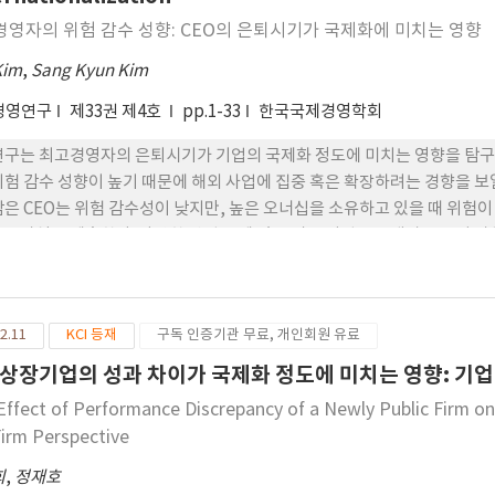
영자의 위험 감수 성향: CEO의 은퇴시기가 국제화에 미치는 영향
Kim
,
Sang Kyun Kim
경영연구
제33권 제4호
pp.1-33
한국국제경영학회
연구는 최고경영자의 은퇴시기가 기업의 국제화 정도에 미치는 영향을 탐구한
위험 감수 성향이 높기 때문에 해외 사업에 집중 혹은 확장하려는 경향을 보
남은 CEO는 위험 감수성이 낮지만, 높은 오너십을 소유하고 있을 때 위험
는 가설을 예측한다. 다양한 산업 군에 있는 미국 기업들을 대상으로 위 가
국제화에 보다 적극적으로 참 여할 것이라는 주장이 지지되었다. 하지만 C
 조절효과 가설은 지지되지 않았으며 오히려 높은 오너십의 경우 은퇴시기
한 실증 분석 결과는 최고경영자 관점에서 기 업의 국제화 의사 결정 과정
2.11
KCI 등재
구독 인증기관 무료, 개인회원 유료
상장기업의 성과 차이가 국제화 정도에 미치는 영향: 기
Effect of Performance Discrepancy of a Newly Public Firm on 
Firm Perspective
희
,
정재호