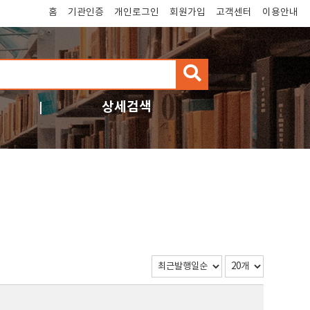
홈
기관인증
개인로그인
회원가입
고객센터
이용안내
검
색
상세검색