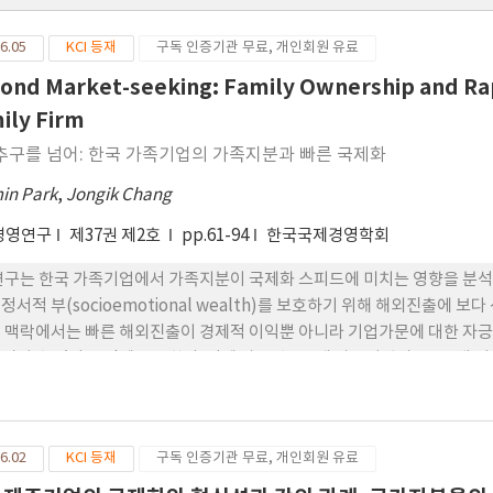
6.05
KCI 등재
구독 인증기관 무료, 개인회원 유료
ond Market-seeking: Family Ownership and Rapi
ily Firm
추구를 넘어: 한국 가족기업의 가족지분과 빠른 국제화
in Park
,
Jongik Chang
경영연구
제37권 제2호
pp.61-94
한국국제경영학회
연구는 한국 가족기업에서 가족지분이 국제화 스피드에 미치는 영향을 분석
정서적 부(socioemotional wealth)를 보호하기 위해 해외진출에 
 맥락에서는 빠른 해외진출이 경제적 이익뿐 아니라 기업가문에 대한 자긍심
시킬 수 있다는 점에 주목한다. 이에 상장된 199개 가족기업의 1,798개
 빠른 국제화와 양(+)의 관계를 보이는 것으로 나타났다. 또한 이러한 관계
 이 높을수록, 그리고 CEO 연령이 높을수록 약화되는 것으로 확인되었다.
는 지배적인 관점에 도전하며, 한국적 맥락에서는 가족지분 이 전략적 
6.02
KCI 등재
구독 인증기관 무료, 개인회원 유료
국제화를 촉진할 수 있음을 시사한다. 끝으로 본 연구의 이론적 기여와 실무