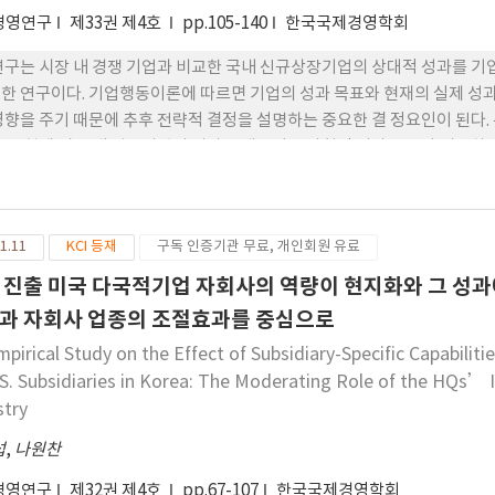
경영연구
제33권 제4호
pp.105-140
한국국제경영학회
연구는 시장 내 경쟁 기업과 비교한 국내 신규상장기업의 상대적 성과를 
한 연구이다. 기업행동이론에 따르면 기업의 성과 목표와 현재의 실제 성
영향을 주기 때문에 추후 전략적 결정을 설명하는 중요한 결 정요인이 된다
 중 현재 시장 내 경쟁기업의 성과로 대표되는 사회적 성과 목표와 비교하여
위하여 위험성 이 높은 국제화 전략을 적극적으로 전개할 것으로 예상한다.
 네트워크의 특성과 지역 클러스터(geographic cluster) 소속 여
 신규상장기업을 기업 공개 후 5년 이내인 기업으로 정의하고 2012년부터 
1.11
KCI 등재
구독 인증기관 무료, 개인회원 유료
신규상장기업 152사를 대상으로 분석을 진행하였다. 그 결 과 시장 내 경
업은 그 다음 해에 국제화 정도를 높이는 것으로 나타났다. 그리고 이러한
 진출 미국 다국적기업 자회사의 역량이 현지화와 그 성과
록 더욱 강화되는 것으로 나타났다.
과 자회사 업종의 조절효과를 중심으로
mpirical Study on the Effect of Subsidiary-Specific Capabilit
.S. Subsidiaries in Korea: The Moderating Role of the HQs’ I
stry
섭
,
나원찬
경영연구
제32권 제4호
pp.67-107
한국국제경영학회