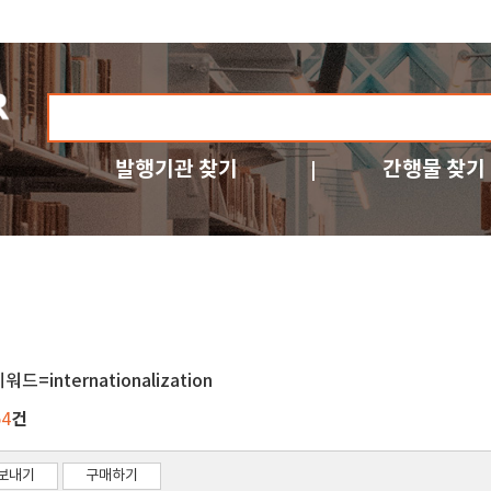
발행기관 찾기
간행물 찾기
워드=internationalization
건
54
보내기
구매하기