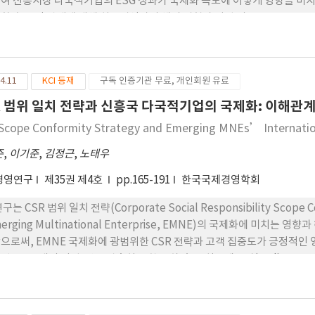
여 신흥시장 다국적기업의 ESG 성과가 국제화 속도에 어떻게 영향을 미치는
화 속도 간 관계에 대해 최고경영자의 해외 경험과 기업 의 소유구조, 즉
였다. 2010년부터 2022년까지 중국 A주 시장에 상장된 1,648개 기업의 
는 국 제화 속도에 긍정적인 영향을 미치는 것으로 나타났다. 조절 효과의
를 약화시키는 것으로 나타났는데, 이는 높은 해외 경험을 가진 최고경영자의
4.11
KCI 등재
구독 인증기관 무료, 개인회원 유료
의존도를 줄이는 한편, 보다 신중한 국제화 전략을 취하기 때문으로 해석 할
기업에 비해 ESG 성과와 국제화 속도 간의 긍정 적인 관계가 약화되는 것
R 범위 일치 전략과 신흥국 다국적기업의 국제화: 이해관
화 속도를 추진할 때 정당 성 확보의 어려움에 직면할 수 있음을 시사한다.
Scope Conformity Strategy and Emerging MNEs’ Internation
시장 에서 정당성을 강화하고 국제화 전략의 중요한 요인이 될 수 있음을 강
조에 따라 달라질 수 있음을 보여준다. 이러한 결과는 신흥시장 다국적기업
준
,
이기준
,
김정근
,
노태우
십과 소유구조를 함께 고려한 종합적인 접근이 필요함을 시사한다.
경영연구
제35권 제4호
pp.165-191
한국국제경영학회
구는 CSR 범위 일치 전략(Corporate Social Responsibility Scope
merging Multinational Enterprise, EMNE)의 국제화에 미치
으로써, EMNE 국제화에 광범위한 CSR 전략과 고객 집중도가 긍정적인 
된 1,487개의 기업-연도 관측치를 확보 하였고, 최소제곱법(Ordinary Le
 본 연구의 주요 변수인 CSR-SCS는 중국의 CSR 가이드라인에 제시된 9개 
thod)으 로 측정하였다. 검증 결과 첫째, CSR-SCS는 EMNE의 국제화에
의 관계를 고객 집중도가 강화하는 것으로 나타났다. 본 연구는 기존 MN