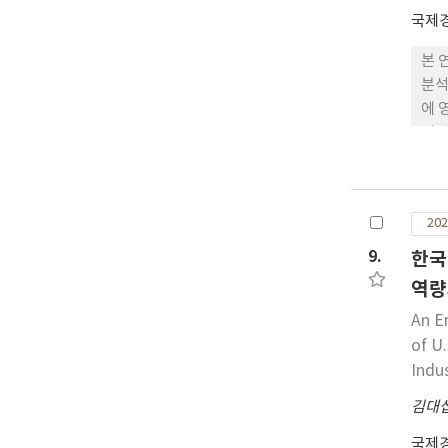
국제
본 
분석
에 
기업
기 
기업
위해
202
된 
장기
9.
한국
클수
역량
An E
of U
Indu
김대
국제