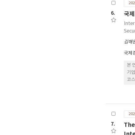
202
신흥
관점
6.
국제
서 
Inte
Secu
김해
국제
본 
기업
코스
를 
적인
휴형
의 
202
여 
국제
7.
The
기업
Int