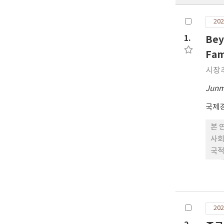
202
1.
Bey
Fam
시장
Junm
국제
본 
사회
국적
증대
분은
업력
한다
202
른 