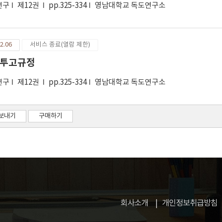
연구
제12권
pp.325-334
영남대학교 독도연구소
2.06
서비스 종료(열람 제한)
투고규정
연구
제12권
pp.325-334
영남대학교 독도연구소
보내기
구매하기
회사소개
개인정보취급방침