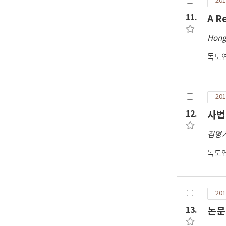
201
11.
A R
Hong
독도
201
12.
사법
김명
독도
201
13.
논문