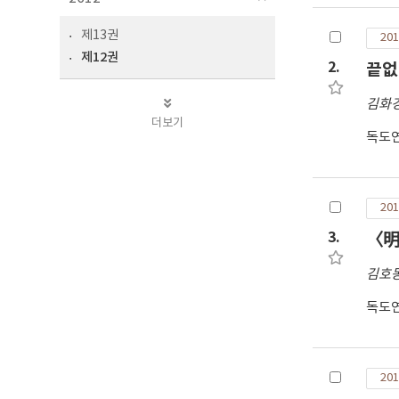
제13권
201
제12권
2.
끝없
김화
더보기
독도
201
3.
〈明
김호
독도
201