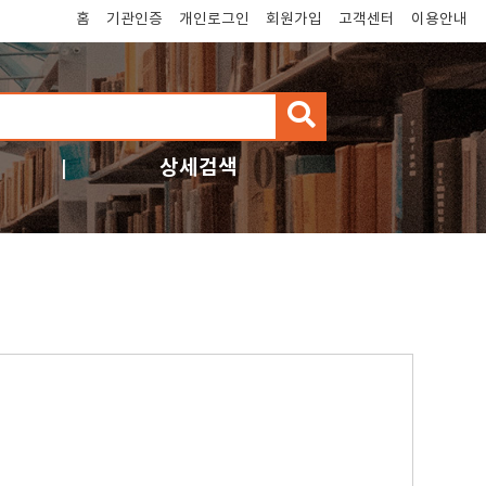
홈
기관인증
개인로그인
회원가입
고객센터
이용안내
검
색
상세검색