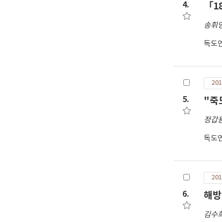
4.
「1
송휘
독도
201
5.
"죽
정갑
독도
201
6.
해방
김수