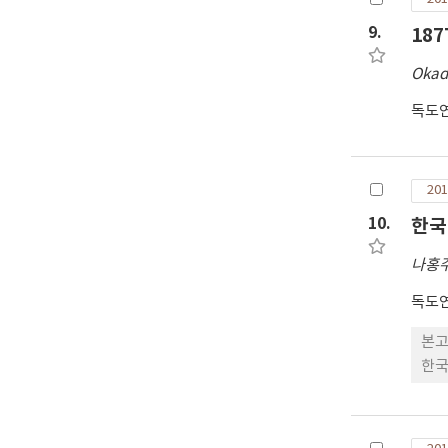
9.
18
Okad
독도
201
10.
한국
나홍
독도
본고
한국