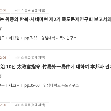
2.06
서비스 종료(열람 제한)
는 위증의 반복-시네마현 제2기 죽도문제연구회 보고서의
경
연구
제12권
pp.7-33
영남대학교 독도연구소
2.06
서비스 종료(열람 제한)
治 10년 太政官指令-竹島外一島件에 대하여 本邦과 관계
동
연구
제12권
pp.35-60
영남대학교 독도연구소
2.06
서비스 종료(열람 제한)