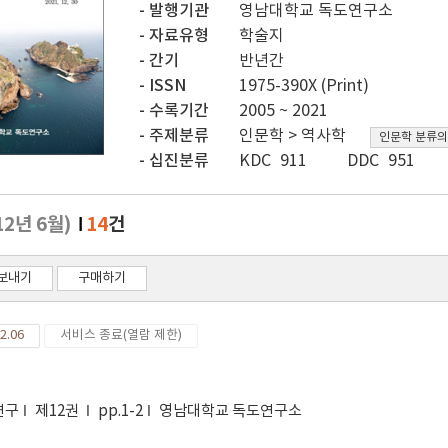
발행기관
영남대학교 독도연구소
자료유형
학술지
간기
반년간
ISSN
1975-390X (Print)
수록기간
2005 ~ 2021
주제분류
인문학 > 역사학
인문학 분류의
십진분류
KDC 911
DDC 951
12년 6월)
14
건
보내기
구매하기
2.06
서비스 종료(열람 제한)
연구
제12권
pp.1-2
영남대학교 독도연구소