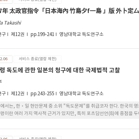
77年 太政官指令「日本海內 竹島夕f一島 」版 外卜定
a Takashi
연구
제12권
pp.199-241
영남대학교 독도연구소
2.06
서비스 종료(열람 제한)
령 독도에 관한 일본의 청구에 대한 국제법적 고찰
주
연구
제12권
pp.243-255
영남대학교 독도연구소
에서는, 한·일 현안문제 중 소위 "독도문제"를 취급코자 한다. 한국의 
령이란 여러 가지 역사적 근거가 있지만, 특히 포츠담선언(8)에 중점을 두