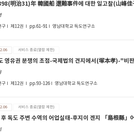
898(明治31)年 韓國船 還難事件에 대한 일고찰(山峰
영
연구
제12권
pp.61-91
영남대학교 독도연구소
2.06
서비스 종료(열람 제한)
도 영유권 분쟁의 초점-국제법의 견지에서(塚本孝)-"비
용
연구
제12권
pp.93-126
영남대학교 독도연구소
2.06
서비스 종료(열람 제한)
 후 독도 주변 수역의 어업실태-후지이 겐지 「島根縣
희