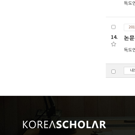
독도
201
14.
논문
독도
내