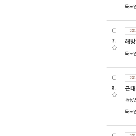
독도
201
7.
해방
독도
201
8.
근대
박병
독도
201