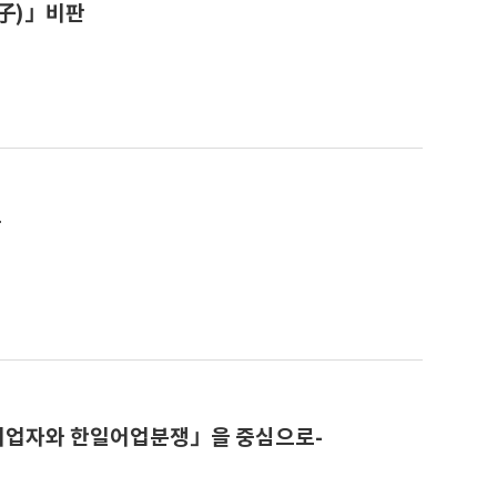
佳子)」비판
판
」어업자와 한일어업분쟁」을 중심으로-