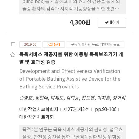
blind box)를 개발하고 이의 효과성 검증을 통해 뇌
유의미한 차이를 보였다(p<.05). QUEST를 활용한
졸중 환자의 감각과 시지각 기능향상을 위한 훈련도
사용성 평가 결과 모든 항목에서 ‘만족한다’이상
구로서의 역할을 제시하고자 하였다. 연구 방법 : 연구
4,300원
의 긍정적인 결과가 나타났다. 결론 : 본 연구결과를
구매하기
대상자는 광역시 소재 병원에서 작업치료를 받고 있
통해 개발한 일어서기 보조기기가 근골격계 위험성이
는 뇌졸중 환자 33명을 선정 하였다. 연구도구로서 본
높은 고령자에게 수행도 및 운 동기술의 향상뿐만 아
연구에서 개발한 감각과 시지각 기능향상 훈련용 다
니라 만족스러운 보조도구로써의 역할의 가능성을 확
2019.06
KCI 등재
구독 인증기관 무료, 개인회원 유료
목적 암맹상자를 활용하였으며, 평가 도구는
인하였다. 추후 고령자뿐만 아니라 일어서기에 어려
Semmes Weinstein Monofilament(SWM),
목욕서비스 제공자를 위한 이동형 목욕보조기기 개
움을 겪고 있는 다양한 사람들에게 보조기기를 적용
Two-point Discrimination Test(TD), Modified
발 및 효과성 검증
함으로써 일상생활에서 겪을 수 있는 불편함을 해소
Moberg Pickup Test(MPT), MVPT-3와 QUEST
Development and Effectiveness Verification
하고 작업치료의 중재적 적용범위를 보다 확장할 수
2.0을 사용하였다. 대상자들은 무작위 할당을 통해 실
of Portable Bathing Assistive Device for the
있는 계기가 되길 기대한다.
험군과 대조군으로 분류한 후 초기평가를 실시하였으
Bathing Service Providers
며 실험군에게는 다목적 암맹상자 훈련 프로그램을 1
손영효
,
정현애
,
박제모
,
김희동
,
황도연
,
이지훈
,
정화식
회당 30분간 주 3회를 시행하였다. 대조군은 전통적
인 작업치료를 받도록 하였고 실험군과 대조군 모두 6
대한작업치료학회지
제27권 제2호
pp.93-106
주간 훈련 후 재평가를 실시하였다. 결과 : 다목적 암
대한작업치료학회
맹상자 훈련 전·후 실험군과 대조군의 SWM, TD,
MPT 및 MVPT-3 점수 차이는 대조군보다 실험군에
목적 : 본 연구는 목욕서비스 제공자의 편의성, 업무효
서 유의하게 더 높았다(p<.05). 또한 실험군에서는 다
율성, 안전성 증진을 통한 근골격계질환 발생 위험성