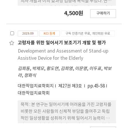
의자 개발과 이의 효과성 검증에 목적을 두었다. 연구
(p>.05). 교육필요성에 대한 집단 간 차이 분석에서는
방법 : 대상자는 광역시 소재 재활병원에 입원 중인 뇌
4,500원
심정지(t=-2.646, p<.05)와 경련 및 마비(t=4.17,
구매하기
졸중 환자 20명을 대상으로 하였다. 연구도구로서 전
p<.05) 항목에서만 통계학적으로 유의한 차이를 보
문가집단을 대상으로 델파이 조사와 뇌졸중환자의 개
였다. 두 종속변수간의 상관관계는 확률적으로 유의
선사항에 대한 의견수렴을 거쳐 개발한 목욕의자 프
한 것으로 나타났다(p<.05) 결론 : 본 연구결과, 응급
2019.09
KCI 등재
구독 인증기관 무료, 개인회원 유료
로 토타입을 사용하였다. 평가도구는 Rapid Entire
처치에 대한 교육경험이 있더라도 실제 응급처치 대
Body Assessment (REBA), 설문(사용성 평가, 개
고령자를 위한 일어서기 보조기기 개발 및 평가
처능력은 무경험자와 크게 다르지 않음을 알 수 있었
방형설문), Korean version of Quebec User
Development and Assessment of Stand-up
다. 따라서 실제 응급상황에 적절히 대응할 수 있도록
Evaluation of Satisfaction Assistive
Assistive Device for the Elderly
보다 지속적이고 현장감있는 교육과 훈련이 필요할
Technology (K-QUEST 2.0)를 활용하였다. 통계
것으로 사료된다.
김희동
,
박제모
,
황도연
,
김희영
,
이문영
,
이두표
,
박보
분석으로 목욕의자 프로토타입 사용 전·후에 대해
라
,
정화식
t-test 분석을 실시하였다. 결과 : 목욕의자 프로토타
입 사용 전·후 평과결과, 목욕용품사용과 샤워기사
대한작업치료학회지
제27권 제3호
pp.45-58
용 자세에 대한 REBA의 조 치수준이 ‘높음’에서
대한작업치료학회
각각 ‘보통’과 ‘낮음’으로 낮아졌으며, 사용성
평가항목인 편리성은 ‘적절’, 그 외 7개 항목에서
목적 : 본 연구는 일어서기에 어려움을 가진 고령자를
는 ‘보통’, 사용 후 만족도는 효과성에서 ‘만
비롯한 모든 사람들의 신체적 부담을 줄여주고 독립
족’, 그 외 7개 항목에서는 ‘보통’이라는 의견을
적인 일상생활을 성취하기 위해 일어서기 능력이 저
제시 하였다. 결론 : 본 연구에서 개발한 목욕의자가
하된 고령자에게 사용이 쉽고 편리하고 안전한 일어