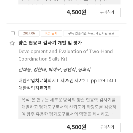
3.73±.75점으로 상당히 높은 평가결과를 보였다. 결
문에 후향적 코호트 조사를 통해 우세손의 마비 유무
4,500원
론 : 본 연구결과 최근 작업치료분야가 예전에 비해 점
구매하기
에 따른 기능회복의 변화를 조사함으로써 작업치료
차 확대되고 있는 상황이지만 아직까지는 인지도가
중재전략에 응용할 수 있는 자료를 제공하고자 한다.
낮음을 보였다. 따라서 본 연구의 결과가 향후 작업치
연구방법 : 5개 의료기관에서 1차 대상자(n=205)를
료 인지도 개선을 위한 방향설정과 인지도 제고를 위
2017.06
KCI 등재
구독 인증기관 무료, 개인회원 유료
모집한 후 일반적 특성 및 뇌졸중 관련 특성, 적용된
한 정책수립의 기초자료로 유용하게 활용될 것을 희
평가도구 등을 조사하고 발병일에서 초기평가일까지
양손 협응력 검사기 개발 및 평가
망한다.
의 기간이 6개월 이내인 2차 대상자(n=122)를 선별
Development and Evaluation of Two-Hand
하여 평가기록 자료를 수집하였다. 적용된 평가도구
Coordination Skills Kit
에 대한 빈도분석을 통하여 6개의 평가도구를 선정하
김희동
,
정현애
,
박제모
,
장연식
,
정화식
였다(Modified Barthel Index; MBI, Maunual
Function Test; MFT, Hand Strength Test;
대한작업치료학회지
제25권 제2호
pp.129-141
HST, Nine-Hole Pegboard test; NHP,
대한작업치료학회
Functional Independence Measure; FIM, Box
and Block Test; BBT). 평가기록은 평가기간(초
목적 :본 연구는 새로운 방식의 양손 협응력 검사기를
기, 3개월 후, 6개월 후)에 따라 자료를 수집한 후 통
개발하고 평가도구로서의 신뢰도와 타당도를 검증하
계학적 분석을 실시하였다. 결과 : HST, NHP, BBT
여 향후 유용한 평가도구로서의 역할을 제시하고자
에서 우세손 마비 유무에 따른 차이가 있었고
하였다.연구방법 :양손 협응력 검사기는 아이디어 차
4,500원
구매하기
(p<.001), MBI는 평가기간에 따른 차이만(p<.05)
원의 프로토 타입을 본 연구의 취지와 목적에 따라 전