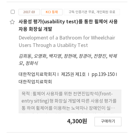
다.
개 지역별 보조기기센터와 관련 행정기관 4개소를 대
2017.03
KCI 등재
구독 인증기관 무료, 개인회원 유료
상으로 방문, 전화, 홈페이지검색 등을 통하여 매뉴
얼, 제공절차, 관련법령 등에 관한 자료를 수집하였
사용성 평가(usability test)를 통한 휠체어 사용
다. 수집된 자료를 토대로 기관과 지 원분야에 따라 대
자용 화장실 개발
분류, 중분류, 소분류로 구분한 후 각 분류에 맞추어
Development of a Bathroom for Wheelchair
보조기기서비스 통합 지원절차 매 뉴얼을 개발하였
Users Through a Usability Test
다. 개발된 매뉴얼은 개인의 특성에 따른 서비스 흐름
김희동
,
오명화
,
백지영
,
정현애
,
정경아
,
전향진
,
박제
도와 제품정보로 구성하였다.결과 :개발된 재활 보조
모
,
정화식
기기서비스 통합 매뉴얼은 먼저 지역별 보조기기센터
및 관련 행정기관의 지원제도 로부터 서비스를 제공
대한작업치료학회지
제25권 제1호
pp.139-150
받을 수 있는 모든 과정을 하나로 통합한 통합지원절
대한작업치료학회
차 흐름도와 공공기관별(전국 보조기기센터, 보건복
지부, 국가보훈처, 고용노동부, 미래창조과학부) 지
목적 : 휠체어 사용자를 위한 전면진입착석(front-
원절차 흐름도로 구분하여 개발 하였다. 또한 제품정
entry sitting)형 화장실 개발에 따른 사용성 평가를
보는 지역별 보조기기센터의 보조기기목록과 행정기
통 하여 휠체어를 이용하는 노약자나 장애인이 실제
관별 지급 가능한 보조기기목록 으로 분류하여 제공
현장에서 보다 편리하고 안전하게 화장실을 사용할
4,300원
하였다.결론 :본 매뉴얼은 국내 재활 보조기기서비스
구매하기
수 있는 사용자 인터페이스를 개발하여 휠체어 사용
지원절차와 제품정보를 통합하였기 때문에 재활 보조
자의 편의성과 안전성을 촉진하고 이와 관련된 연구