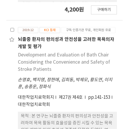
으로써 피 로지수가 낮아졌음을 알 수 있었다. 결론 :
대처능력과 교육필요성에 미치는 영향을 알아봄으로
4,200원
본 연구에서 개발한 척추 굴곡 반응형 등받이는 착석
구매하기
써 향후 작업치료사의 역량강화를 위한 응급처치 교
시 바른자세를 유지하게 하여 허리근육의 긴장완화와
육의 필요성을 제시하기 위함이다. 연구방법 : 본 연구
허리디스크에 가해지는 압력을 감소시켜 장시간 앉아
의 대상자는 현재 의료기관 및 사회복지시설에서 근
서 업무를 보거나 공부하는 학생들의 피로감을 줄여
2019.12
KCI 등재
구독 인증기관 무료, 개인회원 유료
무하고 있는 작업치료 임상가로서 총 150명에게 본
줄 의자로써 활용이 가능하며 향후 이의 도입과 확산
연구에서 구성한 설문지를 배포 및 회수하였다. 설문
뇌졸중 환자의 편의성과 안전성을 고려한 목욕의자
을 위한 추가적인 연구개발의 필요성을 제안한다.
지는 일반적 특성(6문항), 응급처치 교육경험(7문
개발 및 평가
항), 각 응급상황에 따른 대처능력과 교육필요성(총
Development and Evaluation of Bath Chair
24문항)등 총 37문항으로 구성하였다. 응급처치 교육
Considering the Convenience and Safety of
경험에 따른 응급상황별 대처능력과 교육필요성의 차
Stroke Patients
이를 분석하기 위해 t-검정을 시행하였으며 두 종속
손영효
,
백지영
,
정현애
,
김희동
,
박제모
,
황도연
,
이지
변수 간의 상관성은 Pearson 상관분석을 시행하였
훈
,
송종운
,
정화식
다. 결과 : 응급처치 교육경험에 대한 빈도분석 결과,
전체 대상자(n=150) 중 115명(76.7%)이 응급처치
대한작업치료학회지
제27권 제4호
pp.141-153
교육을 받은 경험이 있는 것으로 나타났다. 응급처치
대한작업치료학회
교육경험 유무에 따른 응급처치 대처능력은 경험과는
상관없이 모두 ‘대처할 수 없다’라고 응답하였으
목적 : 본 연구는 뇌졸중 환자의 편의성과 안전성을 고
며 ‘호흡장애(t=2.721, p<.05)’를 제외한 모든 항
려하여 목욕 활동의 효율성을 증진 시킬 수 있는 목욕
목에서 두 집단 간 통계학적으로 유의하지 않았다