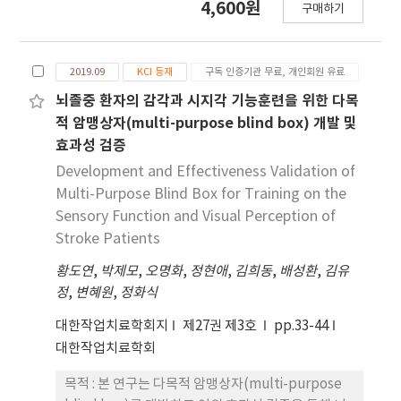
4,600원
구매하기
뇌졸중 환자의 목욕활동에 대한 편의성과 안전성을
서기 보조기기를 개발하고 사용에 대한 평가를 실시
높이는데 효과 적일뿐만 아니라 신체적 부담도 줄일
함으로써 사회적 참여능력을 증진시키기 위한 도구로
수 있는 보조기로서 역할을 기대한다.
서의 역할을 제시하는 것이 목적이다. 연구 방법 : 본
2019.09
KCI 등재
구독 인증기관 무료, 개인회원 유료
연구에서는 기존 일어서기 보조기기의 문제점인 큰
부피, 무거운 중량 그리고 높은 가격 등을 최소화한 일
뇌졸중 환자의 감각과 시지각 기능훈련을 위한 다목
어서기 보조기기를 개발하여 연구도구로 활용하였다.
적 암맹상자(multi-purpose blind box) 개발 및
개발된 일어서기 보조기기에 대한 평가를 위해 65세
효과성 검증
이상의 노인 90명을 대상으로 Rapid Entire Body
Development and Effectiveness Validation of
Assessment(REBA), 일어서기 단계별 수행도 및 운
Multi-Purpose Blind Box for Training on the
동기술능력 분석, Quebec User Evaluation of
Sensory Function and Visual Perception of
Satisfaction with assistive Technology
Stroke Patients
(QUEST)를 평가도구로 활용하였다. 결과 : 개발한
보조기기 적용 전·후에 따른 일어서기 자세분석 결
황도연
,
박제모
,
오명화
,
정현애
,
김희동
,
배성환
,
김유
과 목, 몸통, 위팔, 아래팔 그리고 REBA 총점에서 통
정
,
변혜원
,
정화식
계적으로 유의미한 차이를 보였다(p<.05). 보조기기
대한작업치료학회지
제27권 제3호
pp.33-44
의 적용 전·후에 따른 일어서기 단계별 수행도 분석
대한작업치료학회
결과 1단계에서 6단계와 전체 단계 평균값에서 통계
적으로 유의한 차이를 보였고(p<.05), 운동기술능력
목적 : 본 연구는 다목적 암맹상자(multi-purpose
에서는 유연성, 지속하기, 속도처리 모두 통계적으로