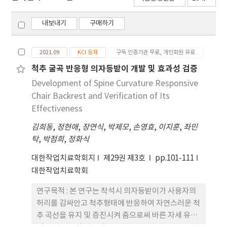
내보내기
구매하기
2021.09
KCI 등재
구독 인증기관 무료, 개인회원 유료
척추 굴곡 반응형 의자등받이 개발 및 효과성 검증
Development of Spine Curvature Responsive
Chair Backrest and Verification of Its
Effectiveness
김희동
,
정현애
,
장연식
,
박제모
,
손영효
,
이지훈
,
좌민
탁
,
박점희
,
정화식
대한작업치료학회지
제29권 제3호
pp.101-111
대한작업치료학회
연구목적 : 본 연구는 착석시 의자등받이가 사용자의
허리를 감싸안고 척추형태에 반응하여 자연스러운 척
추 곡선을 유지 및 증진시켜 줌으로써 바른 자세 유지