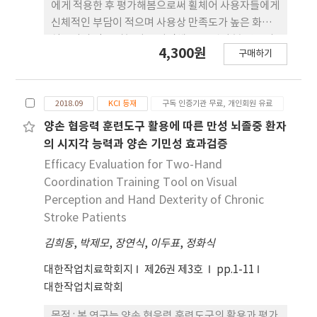
치수준이 ‘높음’에서 ‘낮음’으로 변경되었다.
에게 적용한 후 평가해봄으로써 휠체어 사용자들에게
통증 정도는 보조기기 사용 후 팔을 제외한 모든 항목
신체적인 부담이 적으며 사용상 만족도가 높은 화장
에서 감소되었으며 전체 평균점수는 통계적으로 유의
실로서의 적용 가능성을 타진해 보는 것이 본 연구의
4,300원
한 차이를 보였다. 사용 후 만족도 에서는 규격과 무게
구매하기
목적이다. 연구방법 : 휠체어 사용자 40명에게 일반적
를 제외한 6개 항목에서 ‘보통’으로 나타났다. 사
특성과 현재 사용하고 있는 휠체어에 관한 정보에 대
용 전·후에 따른 종속변수들 간의 상관관계 분석 결
한 설문조사를 실시한 후 기존에 사용하고 있는 화장
과에서는 높은 상관성을 보이지 않았으며 일반적 특
2018.09
KCI 등재
구독 인증기관 무료, 개인회원 유료
실과 전면진입착석 화장실에서 화장실 용무를 시연하
성과 종속변수 간의 통계적 유의성 은 없는 것으로 나
는 과제를 수행하도록 하였다. Rapid Entire Body
양손 협응력 훈련도구 활용에 따른 만성 뇌졸중 환자
타났다. 결론 : 본 연구에서 최종 개발한 이동형 목욕
Assessment(REBA)를 적용한 근골격계질환 위험
의 시지각 능력과 양손 기민성 효과검증
보조기기는 목욕서비스 제공자의 신체적 부담을 줄일
성 평가, Quebec Evaluation of Satisfaction
Efficacy Evaluation for Two-Hand
수 있을 뿐만 아니라 편의성, 효율성, 안전성도 증진
with assistive Technology 2.0(QUEST 2.0)을 활
Coordination Training Tool on Visual
시킬 수 있는 보조기기로서의 역할이 가능하다고 예
용한 사용자 만족도 조사, 사용 후 주관적 의견을 평가
Perception and Hand Dexterity of Chronic
상된다.
하였다. 결과 : REBA 평가 결과 기존의 화장실을 이용
Stroke Patients
했을 때 점수(6.53±1.15)와 전면진입착석 화장실을
김희동
이용한 후 점수(3.18±.38)는 통계학적으로 유의한
,
박제모
,
장연식
,
이두표
,
정화식
차이(z=-5.930, p<.001)를 보였다. 사용자 만족도 조
대한작업치료학회지
제26권 제3호
pp.1-11
사 결과 내구성(4.48±.62)이 가장 좋은 점수로 평가
대한작업치료학회
되었고 안전성(4.38±.63), 필요성(4.33±.73), 범용
성(4.3±.61) 순서로 점수가 높았고 크기 적절성
목적 : 본 연구는 양손 협응력 훈련도구의 활용과 평가