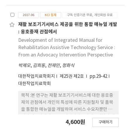
보였으며 우세손 마비유무와 평가기간의 상호작용효
문가집 단 심층면접을 통한 의견수렴을 거친 후 개발
과는 존재하지 않았다(p>.05). 우세손 마비 환자의
하였다. 개발된 검사기의 신뢰도와 타당도 검증을 위
2017.06
KCI 등재
구독 인증기관 무료, 개인회원 유료
HST(lateral pinch, palmar pinch)와 BBT의 변
하여 남녀 대학생 108명과 노인복지관에 다니는 65
화량은 비우세손 마비 환자보다 유의한 차이(p<.05)
세 이상 노인 35명이 연구에 참여하였다. 신뢰도 검증
재활 보조기기서비스 제공을 위한 통합 매뉴얼 개발
로 더 높았지만 그 외 평가결과에서는 통계학적 유의
은 검사-재검사를 적용하였고 타당도 검증은 내용타
: 옹호중재 관점에서
한 차이를 보이지 않았다(p>.05). 결론 : 본 연구를 통
당도와 준거타당도를 적용하였다.결과 :양손 협응력
Development of Integrated Manual for
해 추후 뇌졸중으로 인한 편마비 환자의 다양한 작업
검사기를 활용한 수행시간과 오류수에 따른 전체 피
Rehabilitation Assistive Technology Service :
치료 중재전략에 응용할 수 있을 것이라고 희망한다.
검자의 검사-재검사 신뢰도 분석결 과 상관계수(r)는
From an Advocacy Intervention Perspective
.979와 .991로서 높은 양의 상관관계를 보였으며 통
박제모
,
김희동
,
전재민
,
정화식
계적으로도 매우 유의함을 알 수 있었다. 준거 타당도
검정을 위하여 실험한 Two-Arm Coordination
대한작업치료학회지
제25권 제2호
pp.29-42
Test(Lafayette Instrument Model #32532) 수
대한작업치료학회
행결과와 비교한 결과 수행시간에 있어서 성별을 제
외한 그룹, 난이도, 시작순서 등 다른 모든 요인에서
목적 :본 연구는 재활 보조기기서비스에 대한 옹호중
통계적 유의성과 양의 상관관계를 보였다.결론 :본 연
재의 관점에서 개인의 특성에 따른 지원절차 및 품목
구에서 개발된 양손 협응력 검사기는 적은비용으로
을 통합한 매뉴얼을 개발하여 서비스 수요자뿐만 아
누구나 사용이 쉽고 편리하며 신뢰도와 타 당도가 높
니라 제공자에게도 보조기기서비스의 세부절차와 내
4,600원
은 유용한 평가도구로 예상되며 향후 양손 협응력 훈
구매하기
용에 대한 이해를 돕고 재활서비스 현장에서 활용할
련도구로서의 추가적인 검증이 필요하다 고 사료된
수 있도록 하기 위하여 설계되었다.연구방법 :국내 11