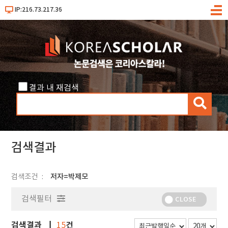
IP:216.73.217.36
메
뉴
결과 내 재검색
검
색
검색결과
검색조건
저자=박제모
검색필터
CLOSE
검색결과
건
15