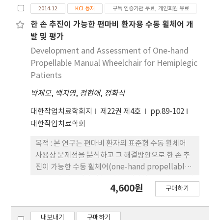
전면진입착석형 화장실이 보급되면 휠체어 이용자의
2014.12
KCI 등재
구독 인증기관 무료, 개인회원 유료
체어에 대한 일반적 훈련내용을 수정·보완하여 본
편이성과 안전성 증진뿐만 아니라 화장실 공간 을 획
연구의 취지와 목적에 따라 K-WSTP를 개발하였다.
한 손 추진이 가능한 편마비 환자용 수동 휠체어 개
기적으로 줄일 수 있다. 또한 휠체어 사용자가 개인 위
개발된 K-WSTP의 효과검증을 위하여 실험군으로
발 및 평가
생상의 문제를 스스로 해결할 수 있게 함으 로써 휠체
휠체 어 사용시 도움이 필요한 편마비 환자 6명, 대조
Development and Assessment of One-hand
어 장애인의 자존감 향상과 이를 통한 사회적 참여를
군으로는 휠체어 사용시 독립적인 편마비환자, 작업
Propellable Manual Wheelchair for Hemiplegic
증진시키며 이의 도입은 국가 정책적 차 원의 추진이
치료 전공학생, 작업치료사 각 6명씩 총 24명의 대상
Patients
필요하다고 사료된다.
자를 선정하였다. 실험 대상자들은 휠체어 훈련프로
박제모
,
백지영
,
정현애
,
정화식
그램 시행전·후에 휠체어기술검사(Wheelchair
Skills Test; WST), 캐나다작업수행측정
대한작업치료학회지
제22권 제4호
pp.89-102
(Canadian Occupational Perfomance
대한작업치료학회
Measure; COPM), 한국판수정바델지수(Korean
version of Modified Barthel Index; K-MBI), 주
목적 : 본 연구는 편마비 환자의 표준형 수동 휠체어
관적의견 등을 평가 하였다. 결과 : 실험군은 훈련 후
사용상 문제점을 분석하고 그 해결방안으로 한 손 추
WST와 K-MBI 점수에서 훈련 전에 비해 유의한 차이
진이 가능한 수동 휠체어(one-hand propellable
(p<.05)로 향상되었다. 또 한, 훈련 후 WST, 수행도,
manual wheelchair) 장치를 개발하고 그 효과를 알
4,600원
만족도는 대조군과 유의한 차이를 보이지 않을 정도
구매하기
아 보는데 목적을 두었다. 연구방법 : 참여자는 광역시
(p>.05)로 향상되었다. 전체 연구대상자에 대한 주관
소재 재활병원 및 요양병원에 입원한 편마비 환자 30
적 평가결과 어려움을 느낀 휠체어 기술은 ‘turns
명을 대상으로 하였다. 연 구도구는 일반적으로 편마
내보내기
구매하기