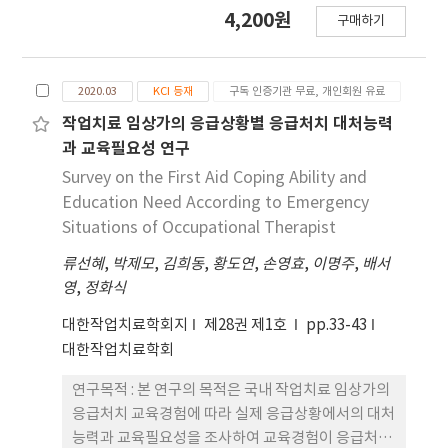
및 허리 피로감 해소에 도움을 주는 척추 굴곡 반응형
4,200원
구매하기
의자등받이를 개발하고 이의 효과를 과학적으로 검증
하는데 목적을 두었다. 연구방법 : 척추 굴곡 반응형
등받이는 일반 사무용 의자에 탈부착이 가능하며 사
2020.03
KCI 등재
구독 인증기관 무료, 개인회원 유료
용자가 허리를 기댔을 때 등받이가 사용자의 척추라
인에 따라 반응하도록 하여 허리 전체가 등받이에 밀
작업치료 임상가의 응급상황별 응급처치 대처능력
착됨으로써 척추의 자연스러운 굴곡 형태를 유지하고
과 교육필요성 연구
증진시키도록 개발하였다. 개발된 등받이의 효과성
Survey on the First Aid Coping Ability and
검증을 위해 표준체형의 남자대학(원)생 10명을 피실
Education Need According to Emergency
험자로 선정하여 동작분석기와 근전계를 활용하여 착
Situations of Occupational Therapist
석시 척추 굴곡의 변화 측정과 척추 세움근의 활성도
류선혜
,
박제모
,
김희동
,
황도연
,
손영효
,
이명주
,
배서
를 측정하였다. 결과 : 개발된 등받이와 비교 대상 의
영
,
정화식
자에 착석시 척추 곡선 변화에 대한 동작분석기 평가
결과, 등받이 각도 105o부터 시작하여 리클라이닝 각
대한작업치료학회지
제28권 제1호
pp.33-43
도가 125o로 커짐에 따라 요추의 전만곡과 흉추의 후
대한작업치료학회
만곡이 커짐으로써 척추 곡선이 증진됨을 보였다. 근
전계를 활용한 척추 세움근(L5/S1)의 평가결과 개발
연구목적 : 본 연구의 목적은 국내 작업치료 임상가의
된 의자를 사용했을 때 모든 등받이 각도에서 사후 중
응급처치 교육경험에 따라 실제 응급상황에서의 대처
앙주파수 값이 사전 중앙주파수 값보다 높게 측정됨
능력과 교육필요성을 조사하여 교육경험이 응급처치