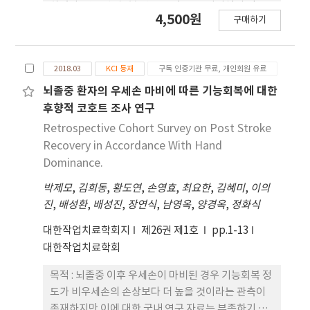
MVPT –3에서 실험군은 훈련기간에 따라 유의한 차
하였다. 연구방법 : 본 연구는 광주･전남지역의 인구
4,500원
구매하기
이(p<.05)로 증가하였고 대조군은 유의한 차이를 보
밀집지역에서 불특정 일반 대중을 무작위 선정하여
이지 않았다(p>.05). 또한, 집단간 분석에서 통계학
설문조사에 동의한 2,980명을 대상으로 설문을 실시
적으로 유의한 차이(p<.05)를 보인 훈련기간은 3주
하였다. 설문은 먼저 피설문자에게 작업치료에 대해
2018.03
KCI 등재
구독 인증기관 무료, 개인회원 유료
후와 6주 후 훈련이었다. CMDT에서는 집단과 훈련
들어보았거나 알고 있다고 대답한 경우 다음 설문을
기간에 따른 유의한 차이를 보이지 않았다(p>.05). 결
진행하고 모르겠다고 대답한 경우에는 설문자가 조사
뇌졸중 환자의 우세손 마비에 따른 기능회복에 대한
론 : 양손 협응력 훈련도구의 활용 및 평가를 통해 만
용지에 체크한 후 설문을 종료하였다. 설문내용은 작
후향적 코호트 조사 연구
성 뇌졸중 환자의 시지각 기능과 상지 기능향상에 효
업치료에 대한 일반적인 인지도 4문항과 작업치료 필
Retrospective Cohort Survey on Post Stroke
과적인 훈련도구로서의 적용이 가능함을 보였으며 향
요성 4문항으로 구성하여 배포 및 회수하였다. 자료
Recovery in Accordance With Hand
후 병실이나 가정에서도 누구나 쉽게 활용할 수 있을
분석은 설문에 불성실하게 응답한 13부를 제외한 최
Dominance.
것을 기대한다.
종 2,967부를 분석하였다. 결과 : 작업치료에 대해 들
박제모
,
김희동
,
황도연
,
손영효
,
최요한
,
김혜미
,
이의
어보았거나 알고 있다는 응답은 252명(8.5%), 그렇
진
,
배성환
,
배성진
,
장연식
,
남영옥
,
양경옥
,
정화식
지 않다는 2,715명(91.5%)이었다. 연령대와 직업에
따른 작업치료 인지유무는 통계적으로 유의한 차이
대한작업치료학회지
제26권 제1호
pp.1-13
(p<.001)를 보였으며 인지한다고 응답한 252명 중
대한작업치료학회
20대(28.6%)와 학생(41.7%)의 인지도가 다른 군에
비해 높았다. 작업치료가 우리생활에 필요한지에 대
목적 : 뇌졸중 이후 우세손이 마비된 경우 기능회복 정
해서는 215명(85.3%)이 필요하다고 응답하였으며
도가 비우세손의 손상보다 더 높을 것이라는 관측이
향후 작업치료의 전망에 대해서는 5점 척도에서 평균
존재하지만 이에 대한 국내 연구 자료는 부족하기 때