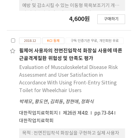
목적 암맹상자 훈련 시행 후 SWM과 TD 수치의 감
예방 및 감소시킬 수 있는 이동형 목욕보조기기 개발
소, MPT 시간의 감소 그리고 MVPT-3 점수는 향상
과 이의 효과성 검증에 목적을 두었다. 연구방법 : 목
4,600원
됨을 보였다. 다목적 암맹상자 활용 후 사용성 평가는
구매하기
욕서비스 제공자는 광역시 소재 요양병원에서 근무하
모든 문항에서 보통 이상의 수준으로 대답하였다. 결
는 간병인, 요양보호사 24명을 대상으로 하였다. 연구
론 : 본 연구결과 다목적 암맹상자를 이용한 훈련이 뇌
도구는 목욕서비스 제공자와 전문가집단의 의견수렴
졸중 환자의 감각과 시지각 기능에 긍정적인 영향을
2018.12
KCI 등재
구독 인증기관 무료, 개인회원 유료
을 거쳐 개발한 이동형 목욕보조기기 프로토타입을
미친다는 점을 알 수 있었고, 향후 훈련도구뿐만 아니
사용하였다. 사전평가로 Rapid Entire Body
휠체어 사용자의 전면진입착석 화장실 사용에 따른
라 평가도구로서도 활용할 수 있을 것을 기대한다.
Assessment(REBA), Visual Analogue
근골격계질환 위험성 및 만족도 평가
Scale(VAS)를 하였으며, 사후평가로 REBA, VAS,
Evaluation of Musculoskeletal Disease Risk
Korean version of Quebec User Evaluation of
Assessment and User Satisfaction in
Satisfaction Assistive Technology(K-QUEST
Accordance With Using Front-Entry Sitting
2.0), 사용자의 주관적 의견을 설문조사하였다. 사용
Toilet for Wheelchair Users
전후의 REBA와 VAS를 비교하기 위해 t-test로 분석
박제모
하였으며, 상관관계를 알아보기 위해 pearson 상 관
,
황도연
,
김희동
,
정현애
,
정화식
분석을 하였다. 일반적 특성과 종속변수 간의 분석을
대한작업치료학회지
제26권 제4호
pp.73-84
위해 ANOVA를 실시하였다. 결과 : 이동형 목욕보조
대한작업치료학회
기기 프로토타입을 사용 후 평가결과, 2가지 자세(목
욕용품 사용, 샤워기 사용)에서 측정되었던 REBA 조
목적 : 전면진입착석 화장실을 구현하고 실제 사용자