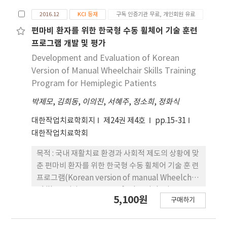
기기서 비스 수요자나 제공자들에게 신속하고 정확한
와 정책적 입안을 통한 보급의 활성화에 기여하는데
서비스 제공이 가능하며 향후 작업치료 관점에서 보
2016.12
KCI 등재
구독 인증기관 무료, 개인회원 유료
목적을 두었다. 연구방법 : 20∼24세 남녀대학생 40명
조기 기서비스에 대한 독립적 옹호중재의 역할을 기
을 체격에 따라 4가지로 분류하여 선정한 후 전면진입
편마비 환자를 위한 한국형 수동 휠체어 기술 훈련
대한다.
착석 화장실 구성요소(좌변기, 손잡이, 세면대 등)들
프로그램 개발 및 평가
에 대해 피실험자가 자신의 체격에 따라 편리하고 안
Development and Evaluation of Korean
전한 위치를 조절하며 용무를 수행하는 과정을 관찰
Version of Manual Wheelchair Skills Training
하고 측정하였다. 측정된 치수는 극단치설계(design
Program for Hemiplegic Patients
for extreme individuals)원칙을 적용하여 사용자
박제모
,
김희동
,
이의진
,
서혜주
,
정소희
,
정화식
중심의 최종 프로토타입(prototype)을 개발하고 이
에 대해 전체 피 실험자를 대상으로 사용성 평가를 수
대한작업치료학회지
제24권 제4호
pp.15-31
행하였다. 결과 : 본 연구는 전면진입착석형 화장실을
대한작업치료학회
휠체어 사용자용 화장실로서의 역할을 수행할 수 있
도록 사용자 중심의 시스템개발 개념에서 접근하여
목적 : 국내 재활치료 환경과 사회적 제도의 상황에 맞
사용자가 직접 개발활동에 참여하도록 하였다. 이를
춘 편마비 환자를 위한 한국형 수동 휠체어 기술 훈 련
통해 개발된 전면진입착석형 화장실에 대한 사용성
프로그램(Korean version of manual Wheelchair
평가결과, 리커트 5점척도 중 휠체어 사용자를 위한
Skills Training Program for hemiplegia; K-
5,100원
화장실로서의 적합성은 평균 4.40점, 휠체어 사용자
구매하기
WSTP)을 개발하고 이의 효과성을 검증하여 향후 편
에 대한 추천성은 4.25점, 사용상 편이성은 4.15점 순
마비 환자의 이동성 향상에 기여하는데 목적을 두었
으로 긍정적 인 응답을 하였음을 알 수 있었다. 결론 :
다. 연구방법 : 기존에 알려진 휠체어 기술과 수동 휠