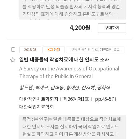
(3.93±.67)이 가장 낮은 점수를 받았다. 사용 후 주관
를 적용하여 만성 뇌졸중 환자의 시지각 능력과 양손
적 의견 조사에서 ‘몸을 회전하지 않아도 되니 편하
기민성의 효과에 대해 검증하고 훈련도구로서의 역할
다(30.8%)’가 가장 많았다. 결론 : 본 연구결과 전면
을 제시하는데 목적을 두었다. 연구방법 : 본 연구의
4,200원
진입착석 화장실이 근골격계질환의 위험성을 낮출 수
구매하기
선정기준에 적합한 41명을 무작위로 선정하여 실험
있다는 가능성과 사용자들의 만족도가 높다는 것을
군 21명과 대조군 20명으로 성별·연령별 동질성을
확인하였다. 본 연구를 통해 작업치료사가 환경수정
확보하여 분류한 후 실험군은 매일 양손훈련도구와
중재 방법을 고려할 경우 응용할 수 있는 참고자료로
2018.03
KCI 등재
구독 인증기관 무료, 개인회원 유료
일반작업치료를 각각 15분간 실시하고, 대조군은 일
활용하길 바라며 추후 연구에서 개인적 화장실 뿐만
반작업치료를 30분간 실시하였다. 훈련 제공기간은
일반 대중들의 작업치료에 대한 인지도 조사
아니라 공공화장실에서도 활용할 수 있는 작업치료학
주 5회 6주 동안 실시하였다. 평가는 Motor-free
A Survey on the Awareness of Occupational
의 발전에 기초자료로 활용되길 기대한다.
Visual Perception Test-3(MVPT-3)와
Therapy of the Public in General
Complete Minnesota Dexterity Test(CMDT)
황도연
,
박제모
,
김희동
,
황재현
,
신지혜
,
정화식
를 활용하여 모든 집단에 실시하고 실험군은 양손 협
응력 훈련도구의 수행능력 측정을 추가로 실시하였으
대한작업치료학회지
제26권 제1호
pp.45-57
며 평가는 총 3회(훈련 전, 3주후, 6주후)를 시행하였
대한작업치료학회
다. 결과 : 실험군에 대한 양손 협응력 훈련도구의 평
가결과 수행시간에 대한 통계적 차이는 없었으나
목적 : 본 연구는 일반 대중들을 대상으로 작업치료에
(p>.05) 수행시간은 평가 주차별로 감소하였으며, 오
대한 인지도 조사를 실시하여 국내 작업치료 인지도
류수는 통계학적으로 유의한 차이를 보였다(p<.05).
현실을 파악하고 이에 따른 개선방안을 제시하고자