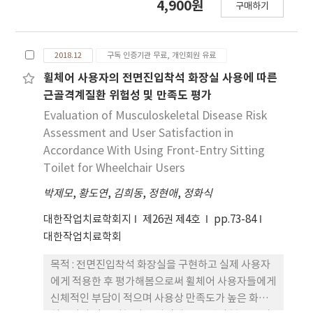
4,900원
에 향후 연구에서는 본 연구를 토대로 피젯 스피너 훈
구매하기
회 고령운전자의 자가보고식 운전능력에 대한 경로모
련의 효과를 검증하는 다양한 연구가 이어지길 기대
형을 제시하고자 함이었다. 연구방법 : 연구 대상은 만
한다.
65세 이상 지역사회 거주 고령운전자의 122명이었
2018.12
구독 인증기관 무료, 개인회원 유료
다. 대상자들의 시각과 청력, 운동기능, 인지기능, 우
울 및 자가보고식 운전능력을 평가하였다. 수집된 자
휠체어 사용자의 전면진입착석 화장실 사용에 따른
료는 SPSS 21.0을 사용하여 분석하고 가설모형의 검
근골격계질환 위험성 및 만족도 평가
증을 위해 AMOS 22.0을 사용하여 경로분석을 시행
Evaluation of Musculoskeletal Disease Risk
하였다. 결과 : 연구결과 남성의 경우 여성보다 자가보
Assessment and User Satisfaction in
고식 운전능력 점수가 높았으며 주간 운전일수 6~7일
Accordance With Using Front-Entry Sitting
인 경우는 주 3일 이하에 비해 점수가 높았다. 면허취
Toilet for Wheelchair Users
득 기간과 운전경력은 자가보고식 운전능력과 정적
박제모
상관성을 보였다. 경로모형의 적합성 결과 최종모형
,
황도연
,
김희동
,
정현애
,
정화식
은 p값(.911)이 .05를 초과하며, TLI(1.202),
대한작업치료학회지
제26권 제4호
pp.73-84
NFI(.949), CFI(1.000)가 모두 .90이상이고
대한작업치료학회
RMSEA(.000)는 0.1이하로 가설모형이 측정 자료에
잘 부합하는 것으로 나타났다. 또한 첫째, 우울, 청력
목적 : 전면진입착석 화장실을 구현하고 실제 사용자
감퇴, 악력은 고령운전자의 자가보고식 운전능력에
에게 적용한 후 평가해봄으로써 휠체어 사용자들에게
직접적으로 영향을 주는 요인으로 확인되었다. 둘째,
신체적인 부담이 적으며 사용상 만족도가 높은 화장
나이는 우울, 악력에 직접적인 영향을 주고, 우울과