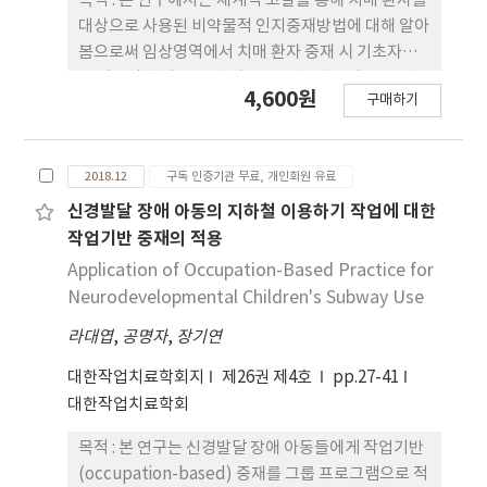
목적 : 본 연구에서는 체계적 고찰을 통해 치매 환자를
95% CI 2.306-32.137), 치료 대상자는 성인보다 아
대상으로 사용된 비약물적 인지중재방법에 대해 알아
동을 담당하는 작업치료사에서(OR 4.249, 95% CI
봄으로써 임상영역에서 치매 환자 중재 시 기초자료
1.668-10.824) 우울 가능성이 유의하게 높게 나타났
를 삼고자 한다. 연구방법 : 2013년 1월부터 2017년
4,600원
다. 결론 : 작업치료사는 환자와 환자 보호자를 접촉하
구매하기
12월까지 국내·국외학회지에 게재된 논문을 KISS,
면서 생기는 감정노동이 우울감에 영향을 미치는 것
PubMed와 Sciencedirect을 통하여 검색하였으
으로확인되어, 작업치료사의 우울감을 감소시키기
며, 주요검색 용어로는 ‘치매 OR dementia’,
위한 다양한 예방 활동 및 정책이 필요할 것으로 사료
2018.12
구독 인증기관 무료, 개인회원 유료
‘인지 자극 OR cognitive stimulation’, ‘인지
된다.
재활 OR cognitive rehabilitation’, ‘인지 훈련
신경발달 장애 아동의 지하철 이용하기 작업에 대한
OR cognitive training’을 사용하였다. 최종적으
작업기반 중재의 적용
로 10개의 논문을 선정하여 분석하였다. 결과 : 선정된
Application of Occupation-Based Practice for
10편의 논문 중 7편에서 중재 후 인지기능에 유의한
Neurodevelopmental Children's Subway Use
향상이 나타났으며, 3편의 연구에서는 인지기능의 향
라대엽
,
공명자
,
장기연
상은 나타나지 않았으나 뇌파의 활성화, 간병인과 환
자와의 관계 및 간병인의 삶의 질 향상, 시각적 운동
대한작업치료학회지
제26권 제4호
pp.27-41
기술 향상이 나타났다. 인지기능 개선효과를 확인을
대한작업치료학회
위한 평가도구는 Mini-Mental State
Examination(MMSE)가 가장 많았으며, 4편의 논문
목적 : 본 연구는 신경발달 장애 아동들에게 작업기반
에서는 치매환자의 삶의 질을 중재 효과로 측정하였
(occupation-based) 중재를 그룹 프로그램으로 적