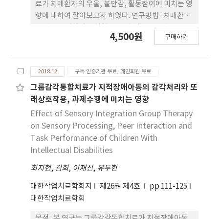
향상을 위해서는 43.2%가 기관의 재정적 지원,
료가 치매환자의 우울, 불안감, 활동참여에 미치는 영
32.6%가 보험수가 도입, 22.7%가 교육기회 제공이
향에 대하여 알아보고자 하였다. 연구방법 : 치매환자
필요하다고 응답하였다. 보조기기 관련 교육에 대해
19명을 모집하였고 실험군 10명, 대조군 9명으로 무
4,500원
서는 32.6%와 65.2%가 각각 ‘매우 필요하다.’,
구매하기
작위 배정하였다. 실험군은 집단작업치료와 교육 프
‘필요하다’라고 응답하였고, 교육유형으로는
로그램을 병행하였고, 대조군은 집단작업치료만을
38.9%가 전문 영역별 종사자 교육, 27.1%가 재활보
실시하였다. 중재기간은 8주간 주 2회, 하루 2시간씩
조공학 관련 세미나가 필요하다고 하였다. 결론 : 본
2018.12
구독 인증기관 무료, 개인회원 유료
동일하였으나 실험군의 치매환자와 보호자에게는 4
연구는 추후 재활보조공학에 관한 교육 시 기초자료
가지 주제의 교육 프로그램을 하루 30분, 8회기 동안
그룹감각통합치료가 지적장애아동의 감각처리와 또
로 활용할 수 있을 것이다.
추가로 실시하였다. 중재 전·후의 비교를 위하여 한
래상호작용, 과제수행에 미치는 영향
국판 노인 우울척도(Korean form of Geriatric
Effect of Sensory Integration Group Therapy
Depression Scale; K-GDS), 해밀톤 불안검사
on Sensory Processing, Peer Interaction and
(Hamilton Anxiety Scale; HAM-A), 상태-특성 불
Task Performance of Children With
안검사(State-Trait Anxiety Inventory; STAI-X-
Intellectual Disabilities
1), 한국형 활동분류카드 (Korean-Activity Card
최지현
Sort; K-ACS)를 사용하였다. 결과 : 중재 전·후의
,
김희
,
이재신
,
유두한
차이를 비교하였을 시, 교육 프로그램을 포함한 집단
대한작업치료학회지
제26권 제4호
pp.111-125
작업치료군의 우울과 불안이 통계적으로 유의미하게
대한작업치료학회
감소하였다(p<.05). 결론 : 교육 프로그램을 포함한
집단작업치료는 치매환자의 우울과 불안을 감소시키
목적 : 본 연구는 그룹감각통합치료가 지적장애아동