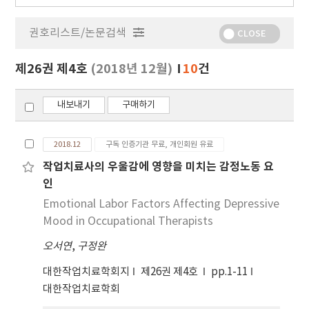
행
물
권호리스트/논문검색
정
CLOSE
보
보
제26권 제4호
(2018년 12월)
10
건
기
내보내기
구매하기
2018.12
구독 인증기관 무료, 개인회원 유료
작업치료사의 우울감에 영향을 미치는 감정노동 요
인
Emotional Labor Factors Affecting Depressive
Mood in Occupational Therapists
오서연
,
구정완
대한작업치료학회지
제26권 제4호
pp.1-11
대한작업치료학회