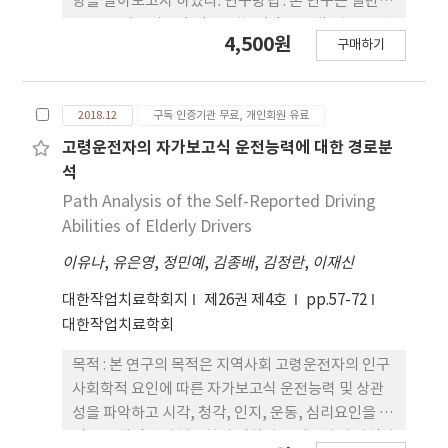
향을 알아보고자 하였다. 연구방법 : 본 연구는 일반아
인터뷰를 통한 프로그램 만족도에서 높은 점수가 나
동 중 우세손이 우측인 1~2학년(만 7~8세) 아동 24명
4,500원
타났다. 결론 : 작업기반 중재는 신경발달장애 아동의
구매하기
을 대상으로 실험군 12명, 대조군 12명으로 무작위
작업수행을 향상시킬 수 있는 중재방법이며, 수행도
분류하여 실시하였다. 연구 설계는 사전-사후 설계이
및 만족도, 프로그램 만족도에 긍정적인 결과를 도출
다. 중재는 실험군 아동들에게만 실시하였으며, 5주
할 수 있었다.
2018.12
구독 인증기관 무료, 개인회원 유료
간, 주 2회, 1회 당 40분씩 총 10회기로 진행하였다.
측정도구로는 중재 전, 후의 손 기능과 글씨쓰기 명료
고령운전자의 자가보고식 운전능력에 대한 경로분
도의 비교를 위하여 젭슨-테일러 손 기능 검사
석
(Jebsen-Taylor Hand Function Test; JHFT)와
Path Analysis of the Self-Reported Driving
장악력 검사(Grip Strength Test; GST) 그리고 명
Abilities of Elderly Drivers
료도 검사(Legibility Test; LT)를 사용하였다. 자료
이유나
,
유은영
,
정민예
,
김종배
,
김정란
,
이재신
분석은 Wilcoxon signed rank 검정과 Mann-
Whitney U 검정, 그리고 교차분석의 카이제곱 검정
대한작업치료학회지
제26권 제4호
pp.57-72
을 사용하였다. 결과 : 피젯 스피너 훈련은 실험군의
대한작업치료학회
손 기능과 장악력, 글씨쓰기 명료도에 유의한 향상을
보였으며, 실험군과 대조군 사이의 유의한 차이를 보
목적 : 본 연구의 목적은 지역사회 고령운전자의 인구
였다. 결론 : 본 연구는 초등학교 저학년 아동의 손 기
사회학적 요인에 따른 자가보고식 운전능력 및 상관
능과 글씨쓰기 명료도를 효과적으로 향상시키는 도구
성을 파악하고 시각, 청각, 인지, 운동, 심리요인을 바
로써 피젯 스피너의 가치 및 효용성을 확인하였다. 이
탕으로 설정한 가설모형의 적합성을 검증하여 지역사