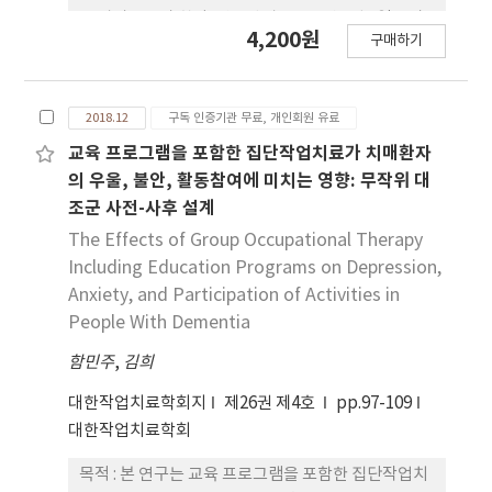
다(30.8%)’가 가장 많았다. 결론 : 본 연구결과 전면
을 알아보고자 한다. 연구방법 : 2018년 5월 1일부터
4,200원
진입착석 화장실이 근골격계질환의 위험성을 낮출 수
구매하기
31일까지 부산·경남지역에서 근무하고 있는 작업치
있다는 가능성과 사용자들의 만족도가 높다는 것을
료사 132명을 대상으 로 설문조사를 실시하였다. 설
확인하였다. 본 연구를 통해 작업치료사가 환경수정
문지는 일반적 특성, 보조기기 인식도, 보조기기 활용
중재 방법을 고려할 경우 응용할 수 있는 참고자료로
2018.12
구독 인증기관 무료, 개인회원 유료
도, 보조기기 인식도 및 활용도 향상을 위한 방안으로
활용하길 바라며 추후 연구에서 개인적 화장실 뿐만
구성되었고, 총 68문항이다. 결과 : 설문에 참여한 작
교육 프로그램을 포함한 집단작업치료가 치매환자
아니라 공공화장실에서도 활용할 수 있는 작업치료학
업치료사 중 96.2%가 보조기기는 장애인의 생활에
의 우울, 불안, 활동참여에 미치는 영향: 무작위 대
의 발전에 기초자료로 활용되길 기대한다.
도움이 된다고 응답하였고, 도움이 되는 일상생활영
조군 사전-사후 설계
역에 대해서는 운동성과 이동하기 영역이 가장 높았
The Effects of Group Occupational Therapy
고 컴퓨터사용 영역이 가장 낮았다. 보조기기 품목별
Including Education Programs on Depression,
인식도에서는 기울어진 숟가락과 두꺼운 손잡이와 식
Anxiety, and Participation of Activities in
사 보조기기가 가장 높은 반면, 시각 신호표시기가 가
People With Dementia
장 낮았다. 보조기기 품목별 활용도에서는 욕창 예방
용 방석 및 커버가 가장 높았고 시각 신호표시기와 음
함민주
,
김희
성유도장치가 가장 낮았다. 보조기기 활용빈도에 관
대한작업치료학회지
제26권 제4호
pp.97-109
한 질문에는 ‘가끔 한다’가 67.4%로 가장 높았으
대한작업치료학회
며, 향후 활용계획에 대해서는 ‘그렇다’라고 응답
한 치료사가 77.3%로 가장 많았다. 보조기기 활용도
목적 : 본 연구는 교육 프로그램을 포함한 집단작업치