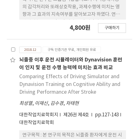
는데 유의한 효과가 있었다. 향후에는 치매환자의 심
의 감각처리와 또래상호작용, 과제수행에 미치는 영
리·정서적 측면을 강화할 수 있는 중재 프로그램 개
향과 그 효과의 지속여부를 알아보고자 하였다. 연구
발과 더불어 보호자 교육에 중점을 둔 작업치료 영역
방법 : 본 연구는 만 7세 이상 13세 미만의 아동 12명
4,800원
에서의 다양한 연구가 진행되어야 할 것이다.
구매하기
을 대상으로 주 3회 60분씩 8주 동안 진행하였다. 그
룹감각통합치료는 감각처리와 놀이기술, 또래와의
상호작용이 포함된 총 24가지 주제에 맞는 활동으로
2018.12
구독 인증기관 무료, 개인회원 유료
구성되었으며, 대상자를 선별하기 위하여 단축감각
프로파일을 사용하였다. 결과를 측정하기 위하여 단
뇌졸중 이후 운전 시뮬레이터와 Dynavision 훈련
축감각프로파일과 또래놀이 상호작용 평점척도, 캐
이 인지 및 운전 수행 능력에 미치는 효과 비교
나다 작업수행 측정을 사용하여 대상자의 감각처리와
Comparing Effects of Driving Simulator and
또래상호작용, 과제수행의 사전․사후․추적 평가를
Dynavision Training on Cognitive Ability and
실시하였다. 측정 결과는 반복측정 분산분석을 사용
Driving Performance After Stroke
하여 사전․사후․추적조사의 평균 점수 차이를 분석
최성열
,
이재신
,
김수경
,
차태현
하였고, 윌콕슨 순위검정을 사용하여 사전․사후․추
적조사의 변화의 차이를 비교하여 분석하였다. 결과 :
대한작업치료학회지
제26권 제4호
pp.127-143
그룹감각통합치료 중재 이후 대상자들의 감각처리와
대한작업치료학회
또래상호작용, 과제수행에 유의한 향상을 보였다
(p<.05). 4주후 실시한 추적조사에서 치료의 효과가
연구목적 : 본 연구의 목적은 뇌졸중 환자에게 운전 시