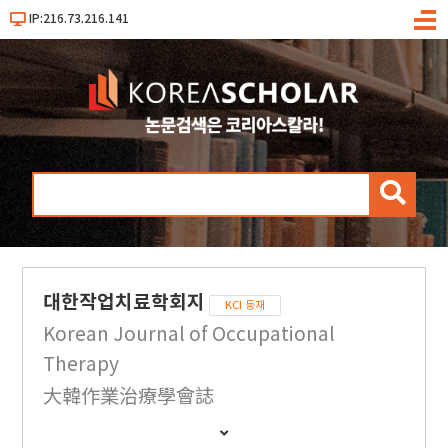
IP:216.73.216.141
메
뉴
검
색
대한작업치료학회지
KCI 등재
Korean Journal of Occupational
Therapy
大韓作業治療學會誌
간