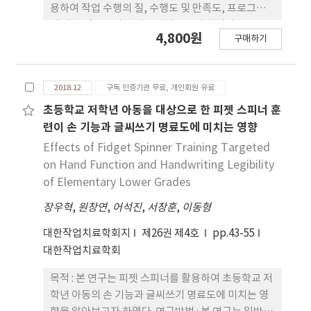
다. 인지중재의 주 대상자는 경도에서 중등도 사이의
용하여 작업 수행의 질, 수행도 및 만족도, 프로그램
치매환자를 대상으로 사용된 것으로 확인되었다. 결
에 대한 만족도의 효과를 알아보고자 하였다. 연구방
4,800원
론 : 본 연구를 토대로 임상에서 치료사들이 치매환자
구매하기
법 : 신경발달 장애 아동 10명을 대상으로, ADOC-
를 대상으로 치료할 때 치매환자의 특성에 따라 중재
S(Aid for Decision making in Occupation
방법, 기간, 평가도구 등을 선정하는데 필요한 근거로
Choice-School) 및 COPM(Canadian
활용될 수 있을 것으로 사료된다.
2018.12
구독 인증기관 무료, 개인회원 유료
Occupational Performance Measure)을 사용하
여, 모든 클라이언트에게 의미 있고 공통된 작업 목표
초등학교 저학년 아동을 대상으로 한 피젯 스피너 훈
를 수립 하였다. ‘지하철 이용’ 작업수행 분석한 후
련이 손 기능과 글씨쓰기 명료도에 미치는 영향
에 PQRS(Performance Quality Rating Scale)
Effects of Fidget Spinner Training Targeted
를 사용하여 작업수행의 질 변화를 조사하였다. 작업
on Hand Function and Handwriting Legibility
기반 중재는 가장 자연스럽고 실제생활과 비슷한 상
of Elementary Lower Grades
황에서 의미 있는 작업을 직접 수행하며 진행되었다.
장우혁
,
원창연
,
어석진
,
서창훈
,
이동형
실험은 사전평가 1회기, 중재기는 주 1회, 회기당 100
분, 8주간, 총 8회기 진행되었고 사후 평가 1회기 실
대한작업치료학회지
제26권 제4호
pp.43-55
시되었다. 결과 : 작업수행의 질인 PQRS에서는 중재
대한작업치료학회
전에 비해 중재 후 38.10의 증가를 보였다. 유지, 보상
및 적응 접근을 적용하여 초기 회기(1~4회기)에 큰 증
목적 : 본 연구는 피젯 스피너를 활용하여 초등학교 저
가율이 나타났다. COPM의 수행도는 중재 전에 비해
학년 아동의 손 기능과 글씨쓰기 명료도에 미치는 영
5.80, 만족도는 7.00의 증가가 나타났다. 또한 보호자