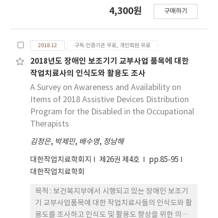
실로서의 적용 가능성을 타진해 보는 것이 본 연구의
4,300원
악력을 매개하여 자가보고식 운전능력에도 간접적으
구매하기
목적이다. 연구방법 : 휠체어 사용자 40명에게 일반적
로 영향을 주고 있었다. 셋째, 우울은 인지처리지연과
특성과 현재 사용하고 있는 휠체어에 관한 정보에 대
악력에 직접적인 영향을 주었다. 결론 : 본 연구는 지
한 설문조사를 실시한 후 기존에 사용하고 있는 화장
역사회 고령운전자의 자가보고식 운전능력에 영향을
2018.12
구독 인증기관 무료, 개인회원 유료
실과 전면진입착석 화장실에서 화장실 용무를 시연하
주는 요인들의 직·간접적인 관계를 파악하고 자가
는 과제를 수행하도록 하였다. Rapid Entire Body
2018년도 장애인 보조기기 교부사업 품목에 대한
보고식 운전능력에 영향을 미치는 다양한 요인들의
Assessment(REBA)를 적용한 근골격계질환 위험
작업치료사의 인식도와 활용도 조사
다차원적인 효과를 검증하였다는데 의의가 있었다.
성 평가, Quebec Evaluation of Satisfaction
A Survey on Awareness and Availability on
with assistive Technology 2.0(QUEST 2.0)을 활
Items of 2018 Assistive Devices Distribution
용한 사용자 만족도 조사, 사용 후 주관적 의견을 평가
Program for the Disabled in the Occupational
하였다. 결과 : REBA 평가 결과 기존의 화장실을 이용
Therapists
했을 때 점수(6.53±1.15)와 전면진입착석 화장실을
김정은
이용한 후 점수(3.18±.38)는 통계학적으로 유의한
,
박제민
,
배수영
,
정남해
차이(z=-5.930, p<.001)를 보였다. 사용자 만족도 조
대한작업치료학회지
제26권 제4호
pp.85-95
사 결과 내구성(4.48±.62)이 가장 좋은 점수로 평가
대한작업치료학회
되었고 안전성(4.38±.63), 필요성(4.33±.73), 범용
성(4.3±.61) 순서로 점수가 높았고 크기 적절성
목적 : 보건복지부에서 시행되고 있는 장애인 보조기
(3.93±.67)이 가장 낮은 점수를 받았다. 사용 후 주관
기 교부사업품목에 대한 작업치료사들의 인식도와 활
적 의견 조사에서 ‘몸을 회전하지 않아도 되니 편하
용도를 조사하고 인식도 및 활용도 향상을 위한 의견