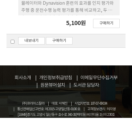
유지되는 것을 확인하였다. 결론 : 그룹감각통합치료
뮬레이터와 Dynavision 훈련의 효과를 인지 평가와
는 감각처리능력의 증진뿐만 아니라, 또래상호작용
주행 중 운전수행 능력 평가를 통해 비교하고, 두 가지
이 필요한 학령기 아동들에게 모방과 그룹 안에서의
훈련방법의 차이에 대한 임상적 근거를 제시하는 것
5,100원
연습을 제공하고, 일상생활까지 그 효과를 연결할 수
구매하기
이다. 연구방법 : 본 연구를 위해 뇌졸중 환자 21명을
있는 효과적인 중재방법이다.
선정하여 무작위로 운전 시뮬레이터 훈련 집단
(N=11)과 Dynavision 훈련 집단(N=10)으로 분류
내보내기
구매하기
하고 각각 15회기의 훈련을 실시하였다. 대상자들의
주행 중 운전수행 능력 측정을 위해 운전 시뮬레이터
시나리오 시스템 평가를 실시하였고, 인지 능력을 측
정하기 위해 DriveABLE Cognitive Assessment
Tool(DCAT), Trail Making Test-A, Trail Making
회사소개
개인정보취급방침
이메일무단수집거부
Test-B 그리고 Mini Mental State Examination-
원문뷰어설치
도서관 담당자
K 평가를 실시하였다. 결과 : 운전 시뮬레이터 훈련 집
단은 모든 인지 능력평가와 대부분 운전수행 능력에
서 통계적으로 유의미한 향상이 확인되었다.
(주)코리아스칼라
대표: 서혜진
사업자번호: 107-87-69034
Dynavision 훈련 집단은 Trail Making Test-A를 제
통신판매업신고번호: 제 2015-고양일산동-0100 호
고객정보관리 : 허지영
[10449]경기도 고양시 일산동구 호수로 340-38(백석동) 비잔티움 1단지 230호
외한 모든 인지 능력 평가와 브레이크 페달 반응시간,
COPYRIGHT © KOREASCHOLAR ALL RIGHTS RESERVED.
중앙선 침범 평균 시간 및 비율, 차선이탈 비율의 운전
수행 능력에서 통계적으로 유의미하게 향상 되었다.