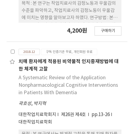
목적 : 본 연구는 작업치료사의 감정노동과 우울감의
수준을 파악하고, 작업치료사의 감정노동이 우울감
에 미치는 영향을 알아보고자 하였다. 연구방법 : 본
연구는 서울과 경기 지역의 병원 및 의원에서 근무하
4,200원
구매하기
고 있는 임상 작업치료사를 대상으로 하였다. 일반적
특성 및 직업적 특성, 감정노동과 우울 항목으로 구성
된 설문지를 통해 조사하였고, 부정확한 응답 8부를
2018.12
구독 인증기관 무료, 개인회원 유료
제외한 210부를 대상으로 분석하였다. 감정노동의 요
인을 독립변수로 하고, 카이제곱 검정 결과 유의한 결
치매 환자에게 적용된 비약물적 인지중재방법에 대
과를 보인 일반적 특성과 직업관련 특성 변수들을 보
한 체계적 고찰
정변수로 투입하였으며, 우울 여부를 종속변수로 하
A Systematic Review of the Application
여 다변량 로지스틱 회귀분석을 실시하였다. 결과 : 감
Nonpharmacological Cognitive Interventions
정노동의 구성요소인 감정노동의 빈도(OR 1.699,
in Patients With Dementia
95% CI 1.202-2.401), 감정노동에 대한 주의정도
곽호성
,
박지혁
(OR 1.436, 95% CI 1.070-1.928), 감정의 부조화
(OR 1.866, 95% CI 1.336-2.607)는 모두 우울에 유
대한작업치료학회지
제26권 제4호
pp.13-26
의한 영향을 나타냈다. 성별에서는 남성보다 여성에
대한작업치료학회
서(OR 5.736, 95% CI 1.746-18.846), 1일 근무시간
에서는 8시간 이하보다 8시간 초과가(OR 8.609,