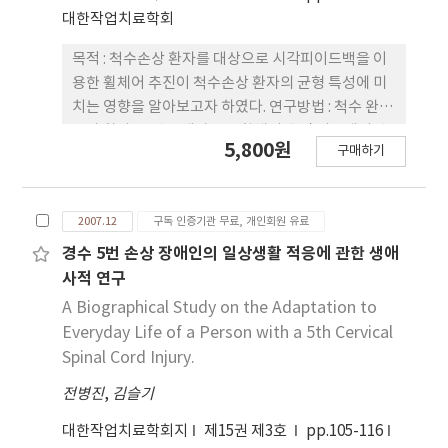
류 정도가 감소하였다. 결론 : Dynavision은 뇌졸중
대한작업치료학회
환자의 편측무시 증상과 이와 관련된 시각적 주의력
을 향상 시키는 치료에 유용하게 사용될 수 있는 도구
목적 : 척수손상 환자를 대상으로 시각피이드백을 이
이다.
용한 휠체어 추진이 척수손상 환자의 균형 특성에 미
치는 영향을 알아보고자 하였다. 연구방법 : 척수 완전
손상 환자 38명을 대상으로 휠체어 추진 시뮬레이션
5,800원
구매하기
장치와 휠체어를 추진하지 않는 경우와 추진하는 경
우 시각피이드백 이용유무에 따른 둔부와 대퇴부의
압력분포와 압력중심이동 변화를 측정하기 위해 좌석
2007.12
구독 인증기관 무료, 개인회원 유료
시트 압력분포 측정도구인 FSA를 사용하였다. 이들
실험도구들을 이용하여 얻은 결과는 다음과 같다. 결
경수 5번 손상 장애인의 일상생활 적응에 관한 생애
과 : 1) 시각피이드백 이용 없이 휠체어를 추진하지 않
사적 연구
는 경우와 추진하는 경우에 압력중심의 흔들림이 유
A Biographical Study on the Adaptation to
의한 차이가 있었다(p<.05). 2) 휠체어 추진 시 시각
Everyday Life of a Person with a 5th Cervical
피이드백을 이용하지 않은 경우보다 시각피이드백을
Spinal Cord Injury.
이용한 경우에 척수손상 레벨에 상관없이 압력중심의
전병진
,
김슬기
흔들림이 모두 감소되었다. 시각피이드백 이용 유무
에 따라 흉수상부 손상, 흉수하부 손상, 요수 손상 환
대한작업치료학회지
제15권 제3호
pp.105-116
자에 있어서는 유의한 차이를 보였다(p<.05). 3) 경수