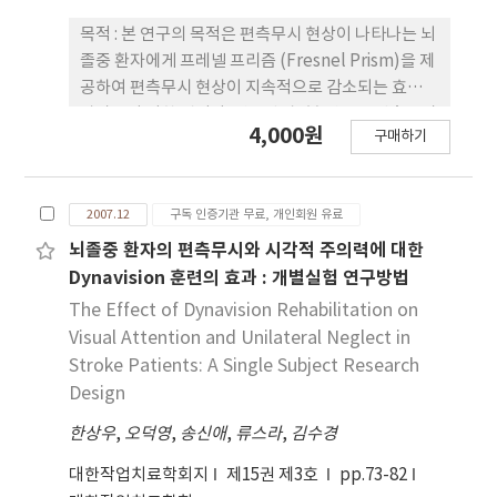
서), 주의력과 집중력 영역에서 과제 지향적 활동군이
전통적 인지 재활군보다 유의한 향상을 보였다
목적 : 본 연구의 목적은 편측무시 현상이 나타나는 뇌
(p<.05). 중재 후, 일상생활동작 수행능력은 두 군 모
졸중 환자에게 프레넬 프리즘 (Fresnel Prism)을 제
두 중재 전 보다 유의하게 향상되었다(p<.05). 일상생
공하여 편측무시 현상이 지속적으로 감소되는 효과를
활동작 중, 자조활동(상의 옷 입고 벗기, 하위 옷 입고
알아보기 위한 것이다. 연구방법 : 본 연구는 편측무시
4,000원
벗기, 용변 처리하기), 배변 조절(대변 조절하기), 이
구매하기
현상이 나타나는 한 명의 대상에 대해 반전연구
동(욕조로 이동하기), 의사소통(표현력), 사회적 인
(ABAB) 설계를 사용하여 2007년 4월 2일부터 동년 4
지(사회적 관계능력) 영역에서 과제 지향적 활동군이
월 27일까지 4주간 주 5회씩 총 20회기를 실시하였
전통적 인지 재활군 보다 유의한 향상을 보였다
2007.12
구독 인증기관 무료, 개인회원 유료
다. 편측무시 현상은 MVPT, 선 나누기 검사와 알버트
(p<.05). 결론 : 본 연구 결과에 근거하여, 과제 지향적
검사, ‘X' 지우기 검사를 사용하여 결과를 기록하였
뇌졸중 환자의 편측무시와 시각적 주의력에 대한
활동이 전통적 인지 재활보다 성인 뇌졸중 환자의 인
다. 결과 : 1. MVPT 수행 시 치료 전 원점수 24점, 좌측
Dynavision 훈련의 효과 : 개별실험 연구방법
지기능과 일상생활동작 수행능력을 향상시키는데 도
반응점수 16점에서 치료 후 원점수 32점, 좌측반응점
The Effect of Dynavision Rehabilitation on
움이 될 것으로 보인다.
수 19점으로 증가하였다. 2. 선 나누기 검사 수행 시 평
Visual Attention and Unilateral Neglect in
균오차범위가 기초선І에서 33.75%, 실험처치І에서
Stroke Patients: A Single Subject Research
12.88%, 기초선Ⅱ에서 22.67%, 실험처치Ⅱ에서
Design
13.40%로 점차 감소하였다. 3. 알버트 검사 수행 시
한상우
평균오류수가 기초선І에서 14.5개, 실험처치І에서
,
오덕영
,
송신애
,
류스라
,
김수경
0.63개, 기초선Ⅱ에서 6.33개, 실험처치Ⅱ에서 0.2개
대한작업치료학회지
제15권 제3호
pp.73-82
로 점차 감소하였다. 4. ‘X'지우기검사 수행 시 평균