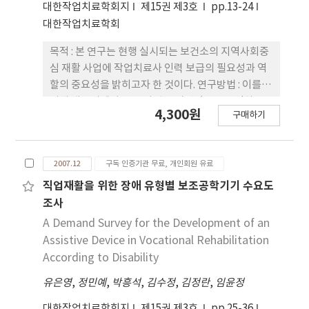
대한작업치료학회지
제15권 제3호
pp.13-24
33.9%, 보호자 35.7%이었다. 유니버설 디자인을 가
대한작업치료학회
옥에 적용할 의사는 환자의 경우 33.9%, 보호자의 경
우 57.1%이었다. 환자 및 보호자가 현재 생활하고 있
목적 : 본 연구는 현행 실시되는 보건소의 지역사회중
는 주택 전반에 걸친 편리도는 환자의 경우 2.89점, 보
심 재활 사업에 작업치료사 인력 보급의 필요성과 역
호자의 경우 2.82점이었다. 유니버설 디자인의 적용
할의 중요성을 밝히고자 한 것이다. 연구방법 : 이를
이 필요한 부분은 환자나 보호자 모두 주택 입구, 욕
위해 대구시에서 CBR 사업을 시범적으로 운영하는
4,300원
실, 주택 전체에 있는 설비 및 가구의 순서였다. 유니
구매하기
보건소를 중심으로 지역사회재활 사업에 참여한 장애
버설 디자인의 적용이 중요한 부분은 환자의 경우 주
인 73명을 대상으로 설문조사를 실시하고, 같은 지역
택 입구, 욕실, 현관의 순서였고 보호자의 경우에는
장애인 중 20명을 대상으로 작업치료 프로그램개입
주택 입구, 부엌, 욕실의 순서로 중요하다고 하였다.
2007.12
구독 인증기관 무료, 개인회원 유료
후 환자의 변화를 비교하고, 사업의 현실적인 문제를
결론 : 본 연구의 결과 유니버설 디자인에 대한 환자와
조사하기 위해 담당관과의 심층 면담을 실시하였다.
직업재활을 위한 장애 유형별 보조공학기기 수요도
보호자의 인식도가 낮은 편으로 유니버설 디자인을
결과 : 설문조사에서 지역사회장애인들이 전문재활치
조사
적용한 가옥 구조의 변경과 보조도구의 사용을 통해
료를 필요로 하였고, 작업치료 프로그램이 포함된 지
A Demand Survey for the Development of an
얻을 수 있는 장점을 환자와 보호자들에게 인식시켜
역중심 재활사업에 만족도가 높았다. 작업치료 프로
Assistive Device in Vocational Rehabilitation
줄 필요가 있고 유니버설 디자인을 가옥에 적용 할 때
그램 전 후 비교에서는 중재 전후 일상생활활동과 삶
According to Disability
주택 입구, 욕실, 부엌에 대한 세심한 고려가 필요하
의 질에서 의미 있는 차이가 있었다(p<.01). 결론 : 장
다는 것을 알 수 있었다.
유은영
,
정민예
,
박흥석
,
김수정
,
김정란
,
임윤정
애인들의 일상생활활동을 향상시키고, 사회적 참여
를 통한 삶의 질을 향상시키기 위해 서 지역사회중심
대한작업치료학회지
제15권 제3호
pp.25-36