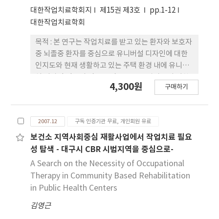
대한작업치료학회지
제15권 제3호
pp.1-12
대한작업치료학회
목적 : 본 연구는 작업치료를 받고 있는 환자와 보호자
중 뇌졸중 환자를 중심으로 유니버설 디자인에 대한
인지도와 현재 생활하고 있는 주택 환경 내에 유니버
설 디자인 적용의 필요도 및 중요도를 알아보기 위한
4,300원
구매하기
것이다. 연구방법 : 서울과 경기도의 종합병원에서 작
업치료를 받고 있는 외래 환자와 보호자 112명을 대
상으로 2006년 11월 27일～12월 22일까지 설문조사
2007.12
구독 인증기관 무료, 개인회원 유료
를 실시하였다. 설문지는 조사 대상자의 일반적 사항,
유니버설 디자인에 대한 지식 여부, 현재 거주하고 있
보건소 지역사회중심 재활사업에서 작업치료 필요
는 주택의 편리도, 유니버설 디자인에 대한 필요도 및
성 탐색 - 대구시 CBR 시범지역을 중심으로-
중요도로 구성되었다. 주택의 편리도, 유니버설 디자
A Search on the Necessity of Occupational
인에 대한 필요도 및 중요도에 관한 설문은 주택 입구,
Therapy in Community Based Rehabilitation
현관, 방, 부엌, 욕실, 주택 전체에 있는 설비 및 가구
in Public Health Centers
에 대한 항목으로 나누어 총 51문항으로 구성되어 있
김영근
고 4점 척도로 구성되었다. 결과 : 유니버설 디자인에
대해서 이번 연구 전에 들어본 적이 있는 사람은 환자