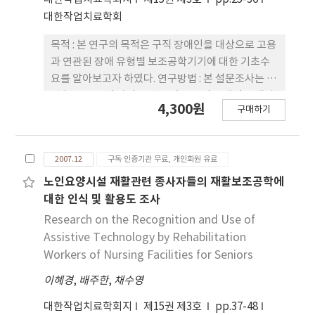
재활 사업에 작업치료사의 개입이 필요하다. 그리고
대한작업치료학회
CBR사업의 활성화를 위해 보건소에 작업치료사 배
치를 위한 절차적인 기준을 마련해야 한다.
목적 : 본 연구의 목적은 구직 장애인을 대상으로 고용
과 연관된 장애 유형별 보조공학기기에 대한 기초수
요를 알아보고자 하였다. 연구방법 : 본 설문조사는 직
업훈련 교육 및 상담을 받고 있는 구직 장애인을 대상
4,300원
구매하기
으로 하였으며 지역적 변수를 고려하여 표집 하였다.
전체 가용 설문 대상자는 275명(남: 218, 여: 55, 무응
답: 2)이였으며, 장애 유형별로 개발 우선 영역과 보조
2007.12
구독 인증기관 무료, 개인회원 유료
공학기기 품목을 분석하였다. 결과 : 보조공학기기의
장애 유형별 개발 수요는 지체 장애인은 일상생활, 작
노인요양시설 재활관련 종사자들의 재활보조공학에
업보조기구, 이동을 가장 우선 개발해야 하는 영역으
대한 인식 및 활용도 조사
로 지목하였고, 시각 장애인은 시각, 청각 장애인은
Research on the Recognition and Use of
청각 관련 보조공학기기의 개발을 요구하였다. 세부
Assistive Technology by Rehabilitation
제품에 대한 개발 요구 정도에서는 지체 장애인은 일
Workers of Nursing Facilities for Seniors
상생활영역에서는 높낮이 조절 가능한 세면기 및 변
이혜경
,
배주한
,
채수영
기 등을 가장 개발이 요구되는 제품으로 지목하였고,
작업보조기구에서는 작업물 운송/운반 장치, 높낮이
대한작업치료학회지
제15권 제3호
pp.37-48