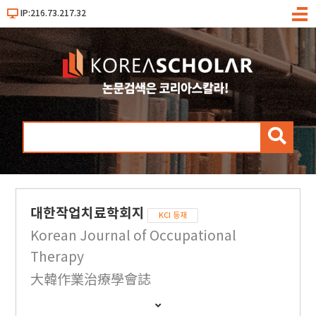
IP:216.73.217.32
메
뉴
검
색
대한작업치료학회지
KCI 등재
Korean Journal of Occupational
Therapy
大韓作業治療學會誌
간