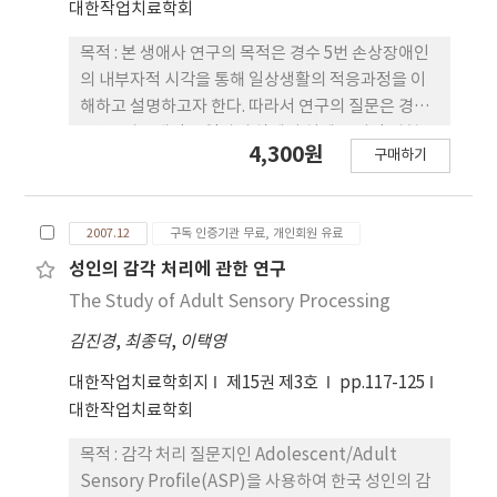
대한작업치료학회
손상 환자의 부위별 좌석시트 압력분포 평균을 보았
을 때, 휠체어 추진 시 둔부전방 > 둔부후방 > 대퇴부
목적 : 본 생애사 연구의 목적은 경수 5번 손상장애인
후방 > 대퇴부 전방 순으로 압력이 분포되었으며, 휠
의 내부자적 시각을 통해 일상생활의 적응과정을 이
체어를 추진하면서 시각피이드백을 이용한 경우의 부
해하고 설명하고자 한다. 따라서 연구의 질문은 경수
위별 압력 증가비율을 계산한 결과, 둔부전방과 대퇴
5번 손상장애인은 일상의 삶에서 실제로 어떤 경험을
4,300원
부 부위로 더 많은 압력증가가 생겼다. 4) 흉수상부 손
구매하기
하고 있는가?연구방법 : 본 연구에서는 개인의 주체
상 환자의 부위별 좌석시트 압력분포 평균을 보았을
형성 과정에서 주체가 조성되는 사회적 장치를 파악
때 휠체어 추진 시 둔부전방 > 대퇴부 후방 > 둔부후
하기 위해서 생애사 연구 방법을 사용하였다. 연구 참
방 > 대퇴부 전방 순으로 압력이 분포되었으며, 휠체
2007.12
구독 인증기관 무료, 개인회원 유료
여자는 최대변량표집(Maximum variation
어를 추진하면서 시각피이드백을 이용한 경우의 부위
sampling)방법을 사용하였다. 면접내용이 더 이상
성인의 감각 처리에 관한 연구
별 압력 증가비율을 계산한 결과 둔부전방과 대퇴부
새로운 것이 나오지 않을 때까지 심층면접을 2시간씩
The Study of Adult Sensory Processing
부위로 더 많은 압력증가가 생겼다. 5) 흉수하부 손상
3회 실시하였다. 분석은 덴진(Denzin)의 해석적 생
환자의 부위별 좌석시트 압력분포 평균을 보았을 때
김진경
,
최종덕
,
이택영
애사 방법을 사용하여 척수손상 후 침상시기, 지역사
휠체어 추진 시 둔부전방 > 대퇴부 후방 > 둔부후방 >
회에 적극적으로 참여한 시기로 구분하여 핵심내용을
대한작업치료학회지
제15권 제3호
pp.117-125
대퇴부 전방 순으로 압력이 분포되었으며, 휠체어를
중심으로 서술하였다.결과 : 척수손상 후에 좁은 침상
대한작업치료학회
추진하면서 시각피이드백을 이용한 경우의 부위별 압
에서 머물면서 삶의 의욕저하와 자살에 대한 경험을
력 증가비율을 계산한 결과 대퇴부 부위로 더 많은 압
하게 되었다. 하루가 공상과 망상으로 가득하며, 삶에
목적 : 감각 처리 질문지인 Adolescent/Adult
력증가가 생겼다. 6) 요수 손상 환자의 부위별 좌석시
대한 미래가 없어 자살을 시도하지만 실패를 하게 된
Sensory Profile(ASP)을 사용하여 한국 성인의 감