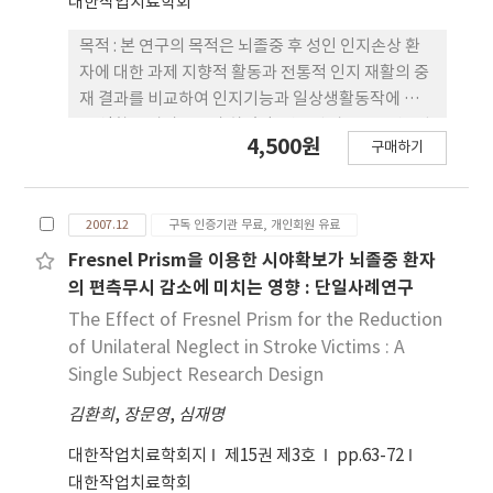
대한작업치료학회
학습 및 컴퓨터사용보조영역이 가장 낮았다. 향후 필
요성이 있는 재활보조공학 기기는 자세 및 앉기 보조
목적 : 본 연구의 목적은 뇌졸중 후 성인 인지손상 환
영역과 일상생활보조 영역의 요구도가 다소 높게 나
자에 대한 과제 지향적 활동과 전통적 인지 재활의 중
타났다. 결론 : 노인요양시설 재활관련 종사자들의 재
재 결과를 비교하여 인지기능과 일상생활동작에 미치
활보조공학에 대한 인식도와 활용도는 낮은 수준이
는 영향을 알아보고자 하였다. 연구방법 : 2007년 7월
4,500원
나, 이들은 재활보조공학 교육의 필요성을 높게 인식
구매하기
2일부터 7월 28일까지 광주광역시 K병원과 C병원의
하고 있었고 재활보조공학서비스가 노인의 재활서비
재활의학과에서 뇌졸중 진단을 받고 작업치료실에 의
스에 많은 도움이 된다고 인식하고 있음을 알 수 있었
뢰된 성인 뇌졸중 환자 60명을 무작위로 과제 지향적
다. 이는 작업치료사가 재활보조공학 전문가로서 노
2007.12
구독 인증기관 무료, 개인회원 유료
활동군과 전통적 인지 재활군으로 나누었다. 모든 중
인분야의 재활보조공학 서비스를 주도하기 위해 작업
재는 훈련 받은 4명의 작업치료사가 4주 동안 주 5회
Fresnel Prism을 이용한 시야확보가 뇌졸중 환자
치료 교육계와 협회차원의 많은 연구와 다각적인 접
시행하였다. 중재 전후, 인지기능과 일상생활동작 수
의 편측무시 감소에 미치는 영향 : 단일사례연구
근이 필요함을 시사하고 있다.
행능력을 LOTCA와 FIM으로 측정하였다. 결과 : 중재
The Effect of Fresnel Prism for the Reduction
후, 과제 지향적 활동군과 전통적 인지 재활군의 인지
of Unilateral Neglect in Stroke Victims : A
기능은 중재 전보다 모두 유의하게 향상되었다
Single Subject Research Design
(p<.05). 인지기능 중, 지남력(시간), 시지각(겹쳐진
김환희
,
장문영
,
심재명
그림, 물체 향상성), 운동실행(물체 사용, 상징적 활
동), 시운동 조직력(이차원 구성, 페그보드 구성, 색
대한작업치료학회지
제15권 제3호
pp.63-72
깔 블록 디자인), 사고 조직력(조각 비구성, 그림 순
대한작업치료학회