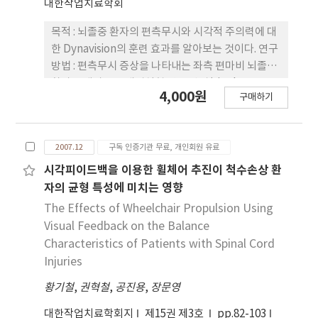
대한작업치료학회
오류수가 기초선І에서 11.75개, 실험처치І에서 2개,
기초선Ⅱ에서 7.67개, 실험처치Ⅱ에서 0.4개로 점차
목적 : 뇌졸중 환자의 편측무시와 시각적 주의력에 대
감소하였다. 결론 : 본 연구의 결과를 볼 때 프레넬 프
한 Dynavision의 훈련 효과를 알아보는 것이다. 연구
리즘의 사용이 편측무시 현상의 감소에 영향을 미친
방법 : 편측무시 증상을 나타내는 좌측 편마비 뇌졸중
다고 볼 수 있다. 프레넬 프리즘의 착용으로 넓은 시야
환자를 대상으로 개별실험 연구 방법(single
4,000원
를 가질 수 있다면 환자의 일상생활이 보다 효율적으
구매하기
subject research design) 중 AB 설계를 사용하였
로 이루어 질 수 있을 것이다.
다. 기초선 기간에서는 Dynavision을 이용한 치료를
하지 않고 시각적 주의력을 대변하는 Dynavision 불
2007.12
구독 인증기관 무료, 개인회원 유료
빛에 대한 반응 시간과 반응횟수를 4회기 동안 측정하
였다. 치료 기간에는 Dynavision을 이용한 치료 후 반
시각피이드백을 이용한 휠체어 추진이 척수손상 환
응시간과 반응횟수를 측정하였다. 치료 프로그램은
자의 균형 특성에 미치는 영향
visual tracking, self-paced, digital flash 프로
The Effects of Wheelchair Propulsion Using
그램으로 구성하였고 3주 동안 12회기를 시행하였다.
Visual Feedback on the Balance
치료 전 편측무시 증상의 변화를 알아보기 위해 선나
Characteristics of Patients with Spinal Cord
누기 검사(line bisection test)를 실시하였다. 결과
Injuries
: 대상자는 기초선 기간보다 치료 기간 동안에 시각 자
황기철
극에 대한 반응횟수가 증가되었고 반응시간은 감소되
,
권혁철
,
공진용
,
장문영
었다. 또한 Dynavision 치료 후에 선나누기 검사의 오
대한작업치료학회지
제15권 제3호
pp.82-103