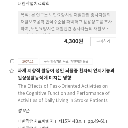
조절 작업 테이블, 욕창방지용 쿠션 등을, 이동에서는
대한작업치료학회
장애인용 개조 자동차 및 악세사리, 전동 휠체어 등을
가장 개발이 요구되는 제품으로 조사되었다. 시각 장
목적 : 본 연구는 노인요양시설 재활관련 종사자들의
애인은 컴퓨터 음성 입․출력 프로그램, 점자 정보 단
재활보조공학 인식수준을 파악하고 활용정도를 조사
말기, 문서인식 프로그램, 음성 메모기, 시각 장애인
하여, 노인요양시설 재활관련 종사자들의 재활보조
용 흰 지팡이 등의 순으로 나타났다. 청각 장애인은 문
공학 서비스 실태를 알아보고자 한다. 연구방법 :
4,300원
자 송․수신 전화기, 소리를 빛이나 진동으로 알려주
구매하기
2007년 6월에서 7월 까지 대구․경북 노인요양시설
는 장치, 그림과 글자가 있는 의사소통 판, 휴대용 대
20개 기관을 대상으로 설문조사하였으며 전체 응답
화장치, 화상 전화기를 가장 개발이 필요한 제품으로
자 233명의 설문지를 분석하였다. 결과 : 대상자들 중
설문하였다. 결론 : 본 연구를 통하여 직업재활 과정의
2007.12
구독 인증기관 무료, 개인회원 유료
재활보조공학에 대한 인식이 없는 경우(56.2%)가 많
구직 장애인들에게 우선시 되는 보조도구 개발영역과
았으며, 인식이 있는 대상자들 중 94.1%가 재활보조
과제 지향적 활동이 성인 뇌졸중 환자의 인지기능과
구체적인 장애유형별 개발 요구정도를 확인할 수 있
공학이 도움이 된다고 응답하였다. 전체 대상자 모두
일상생활동작에 미치는 영향
었다. 본 연구의 결과는 앞으로 직업재활 과정에서 보
가 재활보조공학에 대한 교육의 필요성은 높게 인식
The Effects of Task-Oriented Activities on
조도구의 개발과 지원 정책의 기초자료로써 활용될
(92.7%)하고 있었다. 대상자들의 재활보조공학 기기
the Cognitive Function and Performance of
수 있을 것이다.
활용도는 낮게(40.3%) 나타났으며, 경제적 지원, 제
Activities of Daily Living in Stroke Patients
도적 연결망 확충, 교육기회 마련이 필요하다고 응답
방요순
했다. 가장 사용경험이 많은 재활보조공학 기기는 휠
체어(95.3%)였고 효과성도 가장 좋았다. 재활보조공
대한작업치료학회지
제15권 제3호
pp.49-61
학 영역별 기기사용은 이동보조영역이 가장 높았고