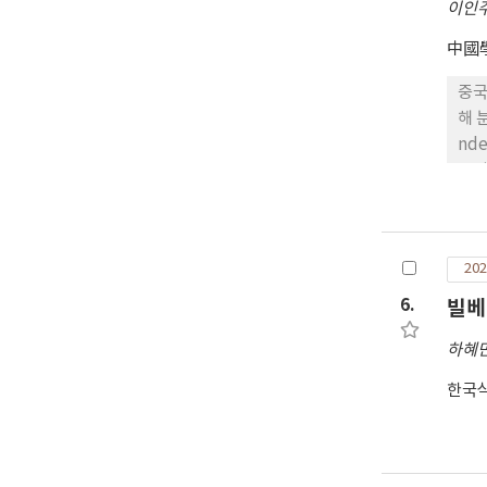
이인
中國
중국
해 
nd
동성
‘闹
의미
구 
202
6.
빌베
하혜
한국