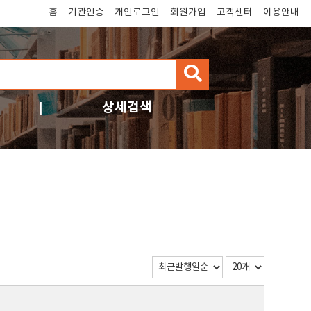
홈
기관인증
개인로그인
회원가입
고객센터
이용안내
검
색
상세검색