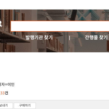
발행기관 찾기
간행물 찾기
저자=이인
건
733
보내기
구매하기