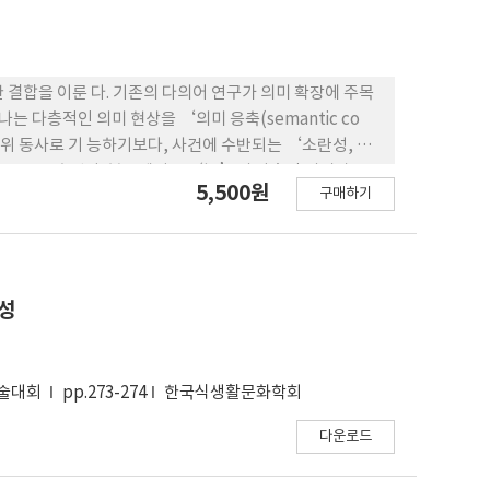
결합을 이룬 다. 기존의 다의어 연구가 의미 확장에 주목
 다층적인 의미 현상을 ‘의미 응축(semantic co
행위 동사로 기 능하기보다, 사건에 수반되는 ‘소란성, 역
능으로 응축된다. 본고에서는 ‘闹’의 다층적 의미가
5,500원
구매하기
명하고자 하였 다. 결과적으로 ‘闹+X’ 구조는 ‘闹’의
성과 ‘闹’의 기능적 의미가 맞물려 구조적 차원의 의미를
특성
학술대회
pp.273-274
한국식생활문화학회
다운로드