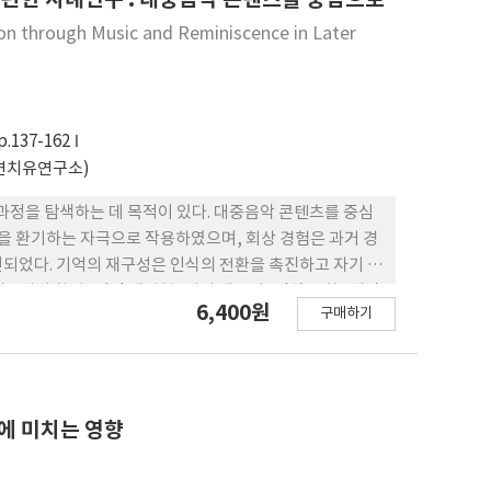
차이는 양국 음악 전체의 본질적 속성이 아니라 본 연구
n through Music and Reminiscence in Later
사 중심 해석에 그치지 않고, 음악 적 구현 방식과 결합하여
p.137-162
연치유연구소)
과정을 탐색하는 데 목적이 있다. 대중음악 콘텐츠를 중심
정을 환기하는 자극으로 작용하였으며, 회상 경험은 과거 경
되었다. 기억의 재구성은 인식의 전환을 촉진하고 자기 이
악– 기억 환기–감정 재경험–기억 재구성–인식 전환–내면
6,400원
구매하기
해할 수 있는 이론적 틀을 제시하고, 회상 프로그램과 음악
에 미치는 영향