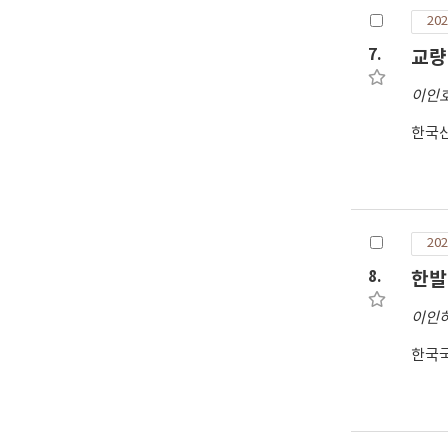
202
7.
교량
이인
한국
202
8.
한발
이인
한국