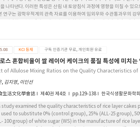
을 나타낸다. 이러한 특성은 산림 내 토양침식 과정에 영향을 미칠 수 있으
 본 연구는 광학우적계의 관측 자료를 이용하여 임외우와 수관통과우의 강
 강원대학교 춘천캠퍼스 내 잣나무림, 참나무림 및 공개지에 각각 1대씩 
결과, 중앙부피직경(D50, 평균±표 준편차)은 착엽기의 참나무림(4.20±0.
2.32±0.45mm)의 수관통 과우의 순으로, 모두 임외우(1.98±0.76m
의 수관통 과우가 약 3.0~3.5mm 이상의 직경에서 임외우보다 더 크게
5.08
KCI 등재
구독 인증기관 무료, 개인회원 유료
을 보이며, 동일한 강우강도 대비 착엽기의 참나무림, 잣나무림, 낙엽기의
수관통과우가 잎과 가지에서의 비산과 집적으로 인해 임외우와는 다른 강우
로스 혼합비율이 쌀 레이어 케이크의 품질 특성에 미치는
할 수 있음을 시사한다. 따라서 산림에서 발생하는 토양침식의 예측 정확
ct of Allulose Mixing Ratios on the Quality Characteristics of
분포 특성에 대한 이해가 중요하다고 판단된다.
은
,
김지영
,
이인선
食生活文化學會誌
제40권 제4호
pp.129-138
한국식생활문화학
s study examined the quality characteristics of rice layer cakes p
 used to substitute 0% (control group), 25% (ALL-25 group), 5
L- 100 group) of white sugar (WS) in the manufacture of rice lay
reased the pH of the cake batter but increased its specific grav
sture content than the control (p<0.05), and baking loss increas