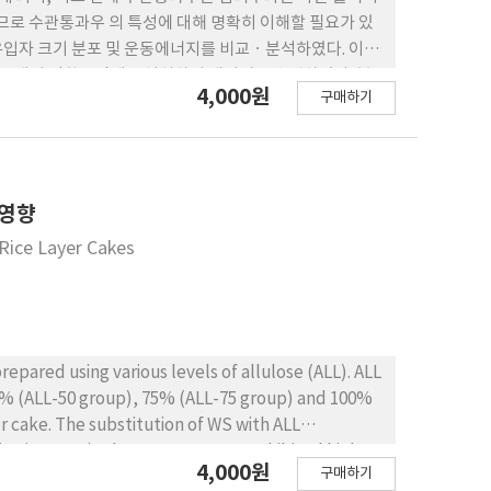
므로 수관통과우 의 특성에 대해 명확히 이해할 필요가 있
우입자 크기 분포 및 운동에너지를 비교ㆍ분석하였다. 이를
총 3대의 광학우적계를 설치하여 데이터를 수집하였다. 분
4,000원
구매하기
61mm), 잣나무림(3.68±1.04mm) 및 낙엽기의 참나무
m)보다 큰 것으로 나타났다. 강우입자의 직경별 부피비는 모든
 나타났다. 강우운동에너지는 강우입자의 크기 분포와 유사한
 참나무림 및 임외우의 순서로 크게 나타났다. 이러한 결과
입자 크기 분포를 보이며, 임지에 더 강한 운동에너지를
 영향
도의 제고를 위해 산림의 임분구조에 따른 수관통과우의 입
 Rice Layer Cakes
회
repared using various levels of allulose (ALL). ALL
0% (ALL-50 group), 75% (ALL-75 group) and 100%
er cake. The substitution of WS with ALL
ity (p<0.001). The ALL-100 group exhibited higher
4,000원
구매하기
ed with increasing ALL levels (p<0.01). The