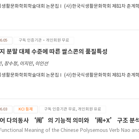
식생활문화학회학술대회 논문집
(사)한국식생활문화학회 제81차 춘계
6.05
구독 인증기관·개인회원 무료
지 분말 대체 수준에 따른 쌀스콘의 품질특성
민
,
장수정
,
이지민
,
이인선
식생활문화학회학술대회 논문집
(사)한국식생활문화학회 제81차 춘계
6.03
KCI 등재
구독 인증기관 무료, 개인회원 유료
어 다의동사 ‘闹’의 기능적 의미와 ‘闹+X’ 구조 분
Functional Meaning of the Chinese Polysemous Verb Nao an