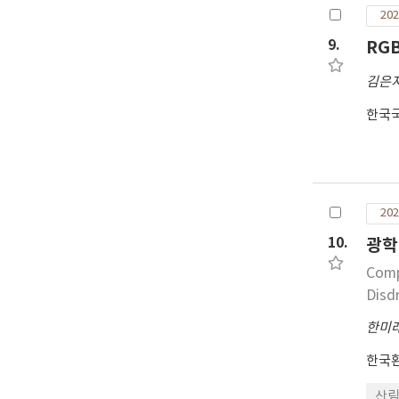
202
9.
RG
김은
한국
202
10.
광학
Comp
Disd
한미
한국
산림