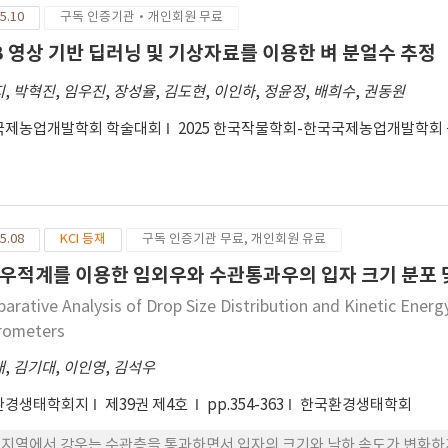
5.10
구독 인증기관·개인회원 무료
B 영상 기반 딥러닝 및 기상자료를 이용한 벼 분얼수 추정
지
,
박혁진
,
임우진
,
장성율
,
김도현
,
이인하
,
정윤정
,
배희수
,
권동원
국제농업개발학회 학술대회
2025 한국작물학회-한국국제농업개발학회
5.08
KCI 등재
구독 인증기관 무료, 개인회원 유료
우적계를 이용한 임외우와 수관통과우의 입자 크기 분포 
arative Analysis of Drop Size Distribution and Kinetic Energy
rometers
래
,
김기대
,
이인영
,
김석우
환경생태학회지
제39권 제4호
pp.354-363
한국환경생태학회
지역에서 강우는 수관층을 통과하면서 입자의 크기와 낙하 속도가 변화하게