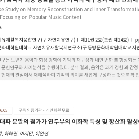
을 서사적으로 확장하고 점진적으로 축적하는 경향을 보였다. 물론 이러한 
se Study on Memory Reconstruction and Inner Transformatio
에서 도출된 표현 경향일 수 있다. 그러나 차트 발라드곡의 감정 표현을 가
: Focusing on Popular Music Content
했다는 점에서 일정한 의의를 지 니고 있다.
수
치유재활복지융합연구(구 자연치유연구)
제11권 2호(통권 제24호)
p
문화대학원대학교 자연치유재활복지연구소(구 동방문화대학원대학교 자
연구는 노년기 음악과 회상 경험이 기억의 재구성과 내면 변화 로 형성되는 
 문헌연구와 사례분석을 수행하였다. 분석 결과, 음악은 과거 경험 과 감
 현재의 관점에서 재해석하여 기억의 의미를 새롭게 구성하는 것으로 확 인
 확장하며 내면 변화를 이끄는 것으로 분석되었다. 음악과 회상 경험은 음
의 과정적 구 조를 형성하였다. 본 연구는 노년기 경험을 과정 중심에서 이
 중재 개발을 위한 기초자료를 제공한다.
6.05
구독 인증기관·개인회원 무료
대파 분말의 첨가가 연두부의 이화학 특성 및 항산화 활성
정
,
하혜민
,
이지민
,
이인선