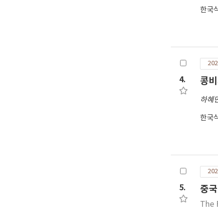
한국
202
4.
콩비
하혜
한국
202
5.
중국
The 