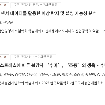
5.10
구독 인증기관 무료, 개인회원 유료
 센서 데이터를 활용한 이상 탐지 및 설명 가능성 분석
호
,
배성문
산업경영시스템학회 학술대회
신재생에너지시대의 산업공학의 역할
5.10
구독 인증기관·개인회원 무료
스트레스에 따른 봄감자 ‘수미’, ‘조풍’의 생육·수
하
,
권동원
,
장성율
,
임우진
,
상완규
,
김도현
,
배희수
,
조정일
,
황운하
,
정남
국제농업개발학회 학술대회
2025 한국작물학회-한국국제농업개발학회