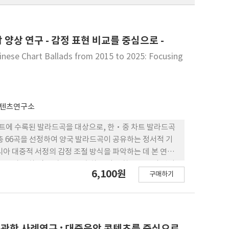
양상 연구 - 감정 표현 비교를 중심으로 -
inese Chart Ballads from 2015 to 2025: Focusing
콘텐츠연구소
악 차트에 수록된 발라드곡을 대상으로, 한·중 차트 발라드곡
, 총 66곡을 선정하여 양국 발라드곡이 공유하는 정서적 기
아 대중적 서정의 감정 조절 방식을 파악하는 데 본 연구
표, 전문가 교차 검증 자료를 구축하고 이를 학술 논문의 범위
6,100원
구매하기
선택 코딩 절차를 적용하였으며, 가사 전체와 첫 번째 후렴
편곡 분위기, 후렴의 정서 고점, 가사와 음악의 결합 범주를
치유, 고독과 자기 성찰, 성 장과 현실 압박 같은 공통 정
백, 후렴의 고음역 진입과 보컬 개방을 통해 감정을 응축하고
시간 과 공간의 이미지, 안정적 선율과 서술형 보컬을 통해
 관한 사례연구 : 대중음악 콘텐츠를 중심으로