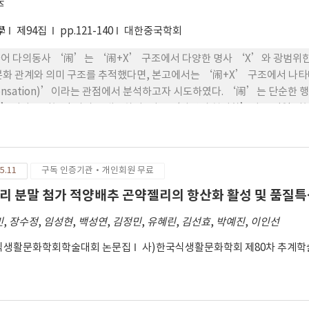
주
學
제94집
pp.121-140
대한중국학회
어 다의동사 ‘闹’는 ‘闹+X’ 구조에서 다양한 명사 ‘X’와 광범위한 
분화 관계와 의미 구조를 추적했다면, 본고에서는 ‘闹+X’ 구조에서 나타나는
ensation)’이라는 관점에서 분석하고자 시도하였다. ‘闹’는 단순한 
’이라는 기능적 의미를 내포하며, 이는 ‘사건의 현저화’라는 단일 기
+ X’ 구조 안에서 하나의 기능적 의미로 재구조화되는 과정과 기제를 규
와 ‘X’의 어휘 의미가 단순히 더해진 것이 아니라, ‘X’의 평가적 속
현하는데, 주로 ‘문제적 상황’이라는 부정적 가치로 범주화된다.
5.11
구독 인증기관·개인회원 무료
리 분말 첨가 적양배추 곤약젤리의 항산화 활성 및 품질
민
,
장수정
,
임성현
,
백성연
,
김정민
,
유혜린
,
김선효
,
박예진
,
이인선
식생활문화학회학술대회 논문집
사)한국식생활문화학회 제80차 추계