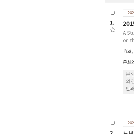
202
1.
20
A St
on t
양호
,
문화
본 
의 
반과
의 
에 
핵심
중심
202
서를
정서
2.
노년