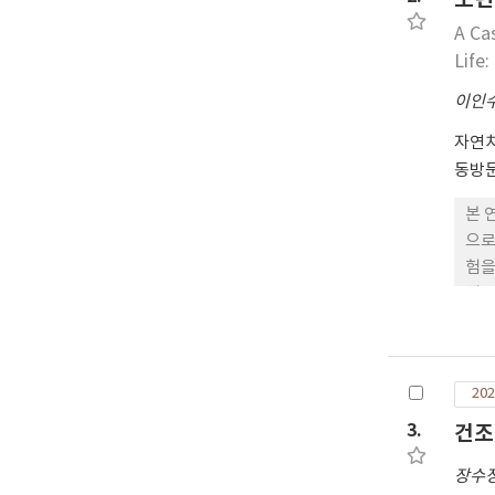
감정
A Ca
표본
Life
분석
이인
자연
동방
본 
으로
험을
해를
변화
활용
202
3.
건조
장수