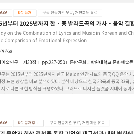
6.06
KCI 등재
구독 인증기관 무료, 개인회원 유료
15년부터 2025년까지 한·중 발라드곡의 가사·음악 결합 
udy on the Combination of Lyrics and Music in Korean and Ch
he Comparison of Emotional Expression
이인호
와예술연구
제33집
pp.227-250
동방문화대학원대학교 문화예술
연구는 2015년부터 2025년까지 한국 Melon 연간 차트와 중국 QQ 음
감정 표현 양상을 비교 분석하였다. 분석 대상으로 한국 33곡과 중국 33곡
 서로 다른 표현 방식을 규명하였다. 그러므로 디지털 플랫폼 시대에 동아시
목적이 있다. 본 연구는 66곡 표본 목록, 단계별 코딩 표, 음악 분석 보조 
맞게 압축·재구성하였다. 분석은 근거 이론에 기반한 개방 코딩, 축 코딩, 
 구간을 함께 검토하였다. 음악 분석에서는 선율 진행, 템포, 보컬 어조, 
으로 하였다. 분석 결과, 한·중 표본은 그리움과 사랑, 이별과 위로에 따른 
6.06
KCI 등재후보
구독 인증기관 무료, 개인회원 유료
 공유하고 있었다. 그래서 한 국 표본은 짧은 핵심구, 반복 표현, 내면 독
적 고점을 형성 하는 경향을 보였다. 중국 표본은 장면 전개와 관계 맥락, 
기 음악과 회상 경험을 통한 기억의 재구성과 내면 변화에