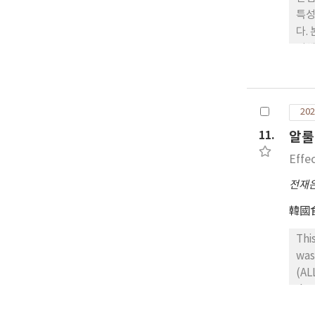
특성
다.
위해
석 
림(
임분
202
경향
는 
11.
알룰
전달
Effe
자 
전재
韓國
Thi
was
(AL
dec
moi