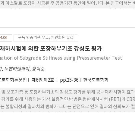
과 아스팔트 포장이 시공된 후 공용기간 동안에 일어난다. 본 연구에서는 바
-GPC (High-Pressure Gel-Permeation Chromatograph
팔트의 종류에 따라 다를 지라도 단기노화 후 LMS의 20-30%증가. 장기
의 노화특성을 관찰하기 위하여 사용된 개질제는 선행 연구에서 큰 역학적 특성 향상
SBS(Styrene-Butadiene-Styrene block copolymers) 를 
4.06
구독 인증기관 무료, 개인회원 유료
이 상당히 낮았다. 이와 같이 낮은 LMS의 증가는 LDPE 개질 아스팔트
는 것을 의미한다 이는 아스팔트 시멘트 내에 분산된 LDPE 입자가 산화
재하시험에 의한 포장하부기초 강성도 평가
uation of Subgrade Stiffness using Pressuremeter Test
진
,
누엔티엔하이
,
장덕순
도로학회논문집
제6권 제2호
pp.25-36
한국도로학회
 및 보조기층 등 포장하부기초의 강성도 평가를 위해 공내재하시험이 효과
 평가를 위해 사용되는 가장 실용적인 방법은 평판재하시험 (PBT)과 CBR
는 불합리성과 결과치의 변화가 크다는 단점으로 인해 결과의 신뢰도가 
초 강성도의 평가방법과 시험절차의 개발 가능성을 검토하였다. 개발된 
 이로부터 공내재하시험 재재하 탄성계수(ER)와 평판재하시험 (PBT) 