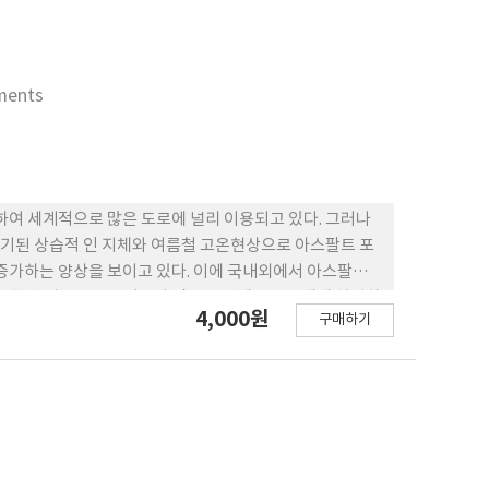
ements
하여 세계적으로 많은 도로에 널리 이용되고 있다. 그러나
기된 상습적 인 지체와 여름철 고온현상으로 아스팔트 포
가하는 양상을 보이고 있다. 이에 국내외에서 아스팔트
그 한 방법으로 토목섬유와 같은 보강재를 포장체에 삽입하
4,000원
구매하기
며 포장체에 삽입된 지오그리드의 설치 위치, 포장단면의
따른 민감도 분석을 수행하였다. 연구결과, 지오그리드를
력을 무보강 아스팔트 포장에 비해 29~56% 정도 감소
서의 수직 변형률과 최대 전단변형률을 살펴보았을 때 지오그
판단되었다.