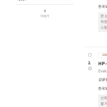
한국
더보기
본 
하였
스팔
시험
아닌
공시
시 
200
2.
HP
Eval
김광
한국
산화
를 