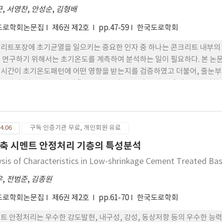
근
,
서영찬
,
안성순
,
김형배
도로학회논문집
제6권 제2호
pp.47-59
한국도로학회
리트포장에 초기균열을 일으키는 중요한 인자 중 하나는 콘크리트 내부의
 연구하기 위해서는 초기온도를 계측하여 분석하는 일이 필요하다. 본 
시간이 초기온도패턴에 어떤 영향을 받는지를 검증하였고 더불어, 줄눈
보았다. 본 논문을 위해서 "중부내륙고속도로 여주-충주간 제 1공구 시험도로
시공이 이루어졌으며, 시공 후 72시간 동안 i-Button(온도계측센서)
mec gauge를 사용하였으며, 초기균열 및 줄눈부 균열은 육안으로 확
온도패턴은 슬래브에 초기균열이 발생하는 위치와 시각에 영향을 주는 것
4.06
구독 인증기관 무료, 개인회원 유료
에서 발생하였으며, 그 시각은 슬래브의 온도가 급강하하는 새벽이었다. 
열에 따라 영향을 받으며. 줄눈부에 발생한 균열의 발생시기가 서로 다를 
축 시멘트 안정처리 기층의 특성분석
 그 외에도, 오전에 시공한 슬래브에서의 균열 발생률이 오후에 시공한것보다
ysis of Characteristics in Low-shrinkage Cement Treated Ba
지 않은 균열보다 더 큰 균열틈을 보였다.
우
,
전범준
,
김종원
도로학회논문집
제6권 제2호
pp.61-70
한국도로학회
트 안정처리는 우수한 강도발현, 내구성, 강성, 동상저항 등의 우수한 