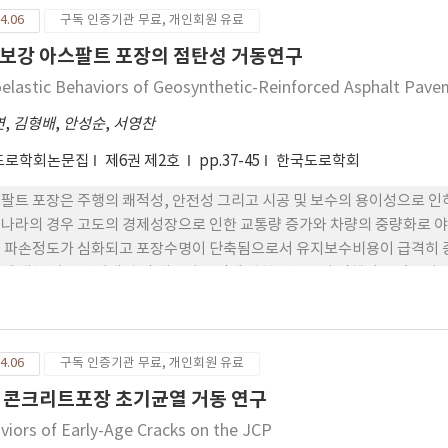
4.06
구독 인증기관 무료, 개인회원 유료
보강 아스팔트 포장의 점탄성 거동연구
oelastic Behaviors of Geosynthetic-Reinforced Asphalt Pav
연
,
김형배
,
안성순
,
서영찬
도로학회논문집
제6권 제2호
pp.37-45
한국도로학회
팔트 포장은 주행의 쾌적성, 안전성 그리고 시공 및 보수의 용이성으로 인
나라의 경우 고도의 경제성장으로 인한 교통량 증가와 차량의 중량화로 야
 파손정도가 심화되고 포장수명이 단축됨으로서 유지보수비용이 급격히 증
에 대한 파손 방지대책 및 내구성 증진에 관한 연구들이 진행되고 있으며 
있다. 본 연구에서는 아스팔트 포장 표층의 거동을 점탄성으로 분석하였으
를 조합하여 지오그리드의 최적 설치 위치를 알아보고 포장단면의 물성에 
과 보조기층 사이에 보강하였을 경우. 기층아래에서 발생하는 횡방향 인장응
4.06
구독 인증기관 무료, 개인회원 유료
 균열 발생을 상당히 억제 할 수 있을 것으로 판단되었다. 또한, 노상에
를 포장체에 삽입하여 소성변형에 대한 억제 효과도 얻을 수 있는 것으로 
 콘크리트포장 초기균열 거동 연구
viors of Early-Age Cracks on the JCP