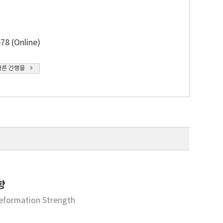
78 (Online)
다른 간행물
향
Deformation Strength