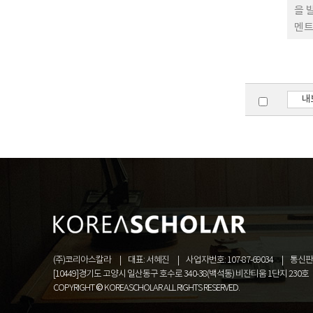
을 
멘트
내
(주)코리아스칼라
대표: 서혜진
사업자번호: 107-87-69034
통신판매
[10449]경기도 고양시 일산동구 호수로 340-38(백석동) 비잔티움 1단지 230호
COPYRIGHT © KOREASCHOLAR ALL RIGHTS RESERVED.