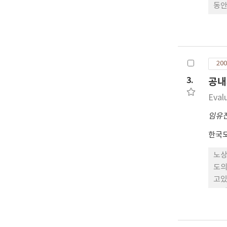
동안
HP
아스
팔트
와 
200
비율
된다
3.
공내
Eval
임유
한국
노상
도의
고있
부기
으며
다.