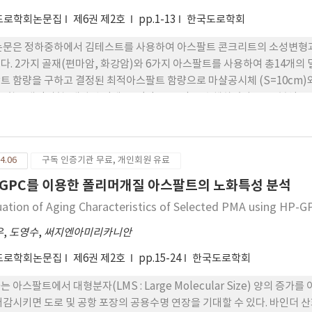
도로학회논문집
제6권 제2호
pp.1-13
한국도로학회
논문은 정하중하에서 김테스트를 사용하여 아스팔트 콘크리트의 소성변형과
다. 2가지 골재(편마암, 화강암)와 6가지 아스팔트를 사용하여 총14개의
트 함량을 구하고 결정된 최적아스팔트 함량으로 마샬공시체 (S=10cm)
, 휠트래킹시험, 개발된 김테스트(Kim test)를 수행하였다. SAS 분
 것을 알았으나 공시체의 두께는 KD에 주용한 변수가 되는 것을 알았다. 
체의 두께를 6.6cm 이상으로 제작하여 김테스트에 적용 할때에는 마샬안
6.6cm 미만으로 제작하여야 할 것이다. 향후 보정계수 사용에 관한 연구도
4.06
구독 인증기관 무료, 개인회원 유료
-GPC를 이용한 폴리머개질 아스팔트의 노화특성 분석
uation of Aging Characteristics of Selected PMA using HP-G
우
,
도영수
,
써지엔아미리카니안
도로학회논문집
제6권 제2호
pp.15-24
한국도로학회
는 아스팔트에서 대형분자(LMS : Large Molecular Size) 양의 
저감시키면 도로 및 공항 포장의 공용수명 연장을 기대할 수 있다. 바인더 