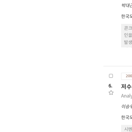
박대
한국
콘크
인을
발생
알아
시험
De
초기
200
래브
기균
6.
저수
다.
Anal
그렇
이승
한국
시멘