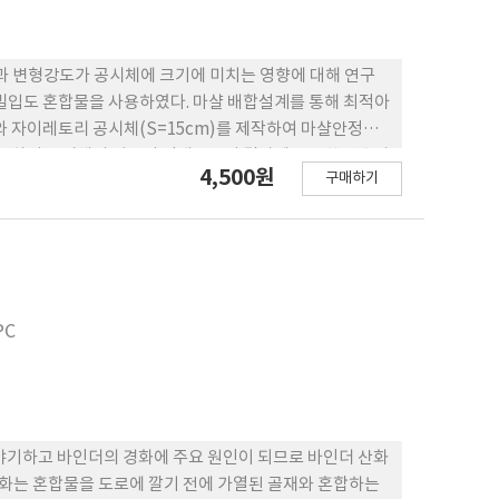
 변형강도가 공시체에 크기에 미치는 영향에 대해 연구
 밀입도 혼합물을 사용하였다. 마샬 배합설계를 통해 최적아
와 자이레토리 공시체(S=15cm)를 제작하여 마샬안정도
석을 통하여 공시체의 지름이 김테스트의 결과에 중요한 변수가
4,500원
구매하기
KD값에 y값이 사용되어 영향을 미치는 것으로 판단되었다.
정도에서와 같이 y 값에 따른 보정계수를 사용하거나 시험
 가능할 것으로 판단된다.
PC
증가를 야기하고 바인더의 경화에 주요 원인이 되므로 바인더 산화
산화는 혼합물을 도로에 깔기 전에 가열된 골재와 혼합하는