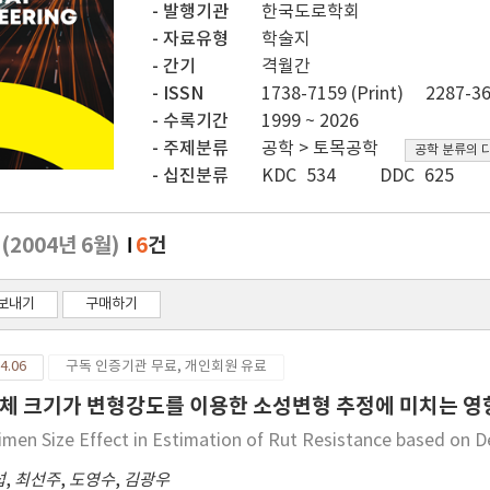
발행기관
한국도로학회
자료유형
학술지
간기
격월간
ISSN
1738-7159 (Print)
2287-36
수록기간
1999 ~ 2026
주제분류
공학 > 토목공학
공학 분류의 
십진분류
KDC 534
DDC 625
호
(2004년 6월)
6
건
보내기
구매하기
4.06
구독 인증기관 무료, 개인회원 유료
체 크기가 변형강도를 이용한 소성변형 추정에 미치는 영
imen Size Effect in Estimation of Rut Resistance based on 
섭
,
최선주
,
도영수
,
김광우