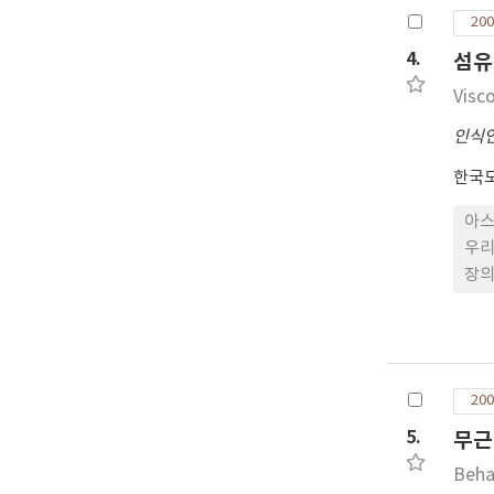
200
4.
섬유
Visc
인식
한국
아스
우리
장의
포장
고 
두께
기층
200
시켜
리드
5.
무근
Beha