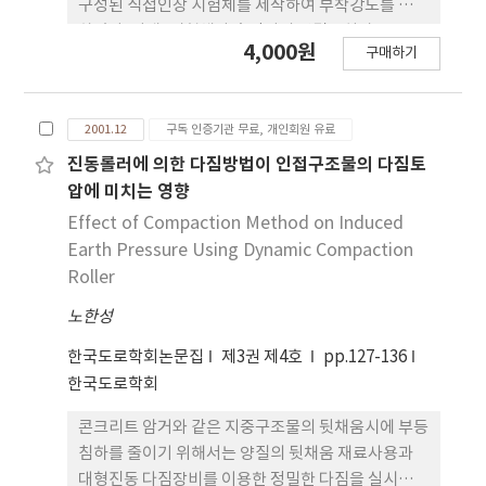
구성된 직접인장 시험체를 제작하여 부착강도를 측정
하였다. 이때, 시험체와 측정기의 연결장치가
4,000원
구매하기
$360^{\circ}$ 회전이 가능하도록 시험장비를 개선
하여 시험체의 편심이 부착강도 측정에 미치는 영향
을 최소화였다. 주요 실험변수로는 라텍스 혼입율, 표
2001.12
구독 인증기관 무료, 개인회원 유료
면 처리상태, 표면 함수상태로 정하였으며 실험결과
는 다음과 같다; 라텍스 혼입률이 증가함에 따라 부착
진동롤러에 의한 다짐방법이 인접구조물의 다짐토
강도도 증가하였으며, 혼입률 15%에서 37%의 증진
압에 미치는 영향
을 보였다. 이것은 라텍스가 골재와 시멘트 페이스트
Effect of Compaction Method on Induced
사이에 충전되어 필름 막을 형성하고 부착력을 증진
Earth Pressure Using Dynamic Compaction
시켰기 때문인 것으로 판단된다. 표면처리에 따라 부
Roller
착강도의 변화를 고찰한 결과, 샌드 그라인딩과 와이
노한성
어 부러쉬에 의해 표면처리를 하였을 경우 부착강도
는 단순 절단한 경우보다 약 49% 증가하였다. 표면함
한국도로학회논문집
제3권 제4호
pp.127-136
수 상태에 따른 영향을 고찰한 결과, 부착강도는 기존
한국도로학회
콘크리트 표면이 건조하였을 경우에 가장 작게 나타
났고, 자유수가 표면에 있을 때가 그 다음을 나타냈으
콘크리트 암거와 같은 지중구조물의 뒷채움시에 부등
며, 표면건조포화상태에선 37% 증가하여 가장 크게
침하를 줄이기 위해서는 양질의 뒷채움 재료사용과
나타났다. 따라서 부착강도를 증진시키기 위해서는
대형진동 다짐장비를 이용한 정밀한 다짐을 실시하는