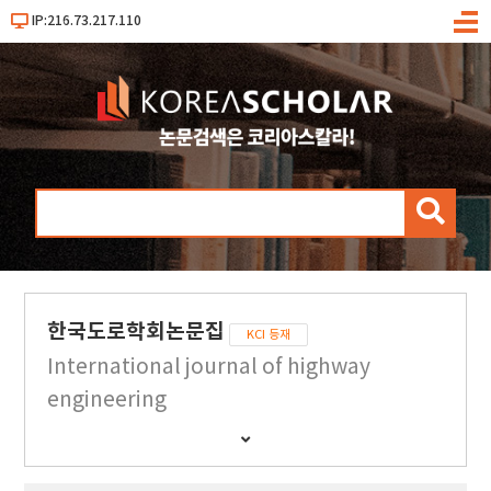
IP:216.73.217.110
메
뉴
검
색
한국도로학회논문집
KCI 등재
International journal of highway
engineering
간
행
물