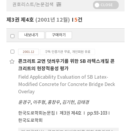
권호리스트/논문검색
정
CLOSE
보
보
제3권 제4호
(2001년 12월)
5
건
기
내보내기
구매하기
2001.12
구독 인증기관 무료, 개인회원 유료
콘크리트 교면 덧씌우기를 위한 SB 라텍스개질 콘
크리트의 현장적용성 평가
Field Applicability Evaluation of SB Latex-
Modified Concrete for Concrete Bridge Deck
Overlay
윤경구
,
이주형
,
홍창우
,
김기헌
,
김태경
한국도로학회논문집
제3권 제4호
pp.93-103
한국도로학회