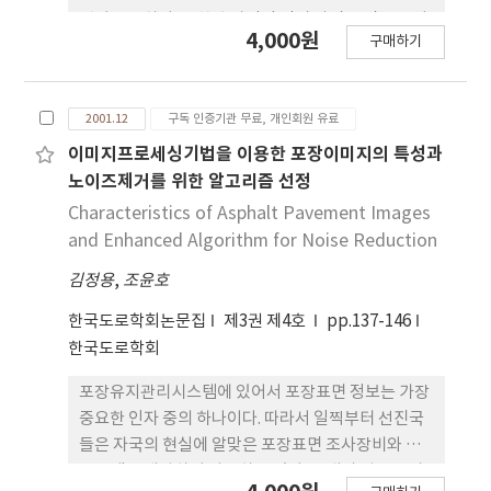
적절한 표면처리와 표면함수상태의 유지가 필수적임
것이 중요하다. 또한 효과적인 정밀 다짐은 진동 롤러
4,000원
을 알 수 있었다.
구매하기
의 강한 진동을 함께 구조물부에 근접하여 다지는 것
이 필요하다. 그러나, 이와 같은 다짐방법은 과도한 충
격하중 발생으로 구조물의 벽체균열 발생을 유발할
2001.12
구독 인증기관 무료, 개인회원 유료
수 있다. 본 논문에서는 콘크리트 암거의 뒷채움 시공
을 위하여 충격완화재의 종류와 다짐방법을 변화하여
이미지프로세싱기법을 이용한 포장이미지의 특성과
다짐시의 구조물에 발생하는 다짐토압을 현장계측을
노이즈제거를 위한 알고리즘 선정
통하여 분석하였다. 타이어칩과 발포 폴리 스틸렌을
Characteristics of Asphalt Pavement Images
사용한 패널들을 뒷채움 다짐시공전 암거 벽면에 부
and Enhanced Algorithm for Noise Reduction
착하였다. 충격완화재 Type A(Rubber)와 Type
김정용
,
조윤호
B(EPS)의 성능 비교를 위한 실내시험 결과 Type A
는 Type B보다 작은 탄성계수와 큰 재료감쇠를 가지
한국도로학회논문집
제3권 제4호
pp.137-146
고 있어 보다 큰 충격완화효과를 기대할 수 있는 것으
한국도로학회
로 나타났다. 다짐장비는 대부분 큰 다짐에너지를 위
하여 고주파수인 30Hz를 적용하였다. 현장계측 결과
포장유지관리시스템에 있어서 포장표면 정보는 가장
로부터 다짐하중에 의한 동적 수평토압의 크기는 다
중요한 인자 중의 하나이다. 따라서 일찍부터 선진국
짐장비의 가진여부, 측정깊이, 다짐장비 이격거리 및
들은 자국의 현실에 알맞은 포장표면 조사장비와 프
다짐방향에 의존하고 있었다. 암거의 동적 수평토압
로그램을 개발하여 사용하고 있다. 국내의 경우 고가