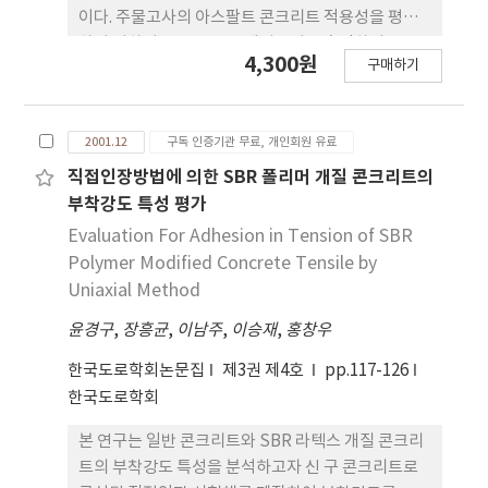
으로 양질의 콘크리트 생산 및 성능개선을 기대할 수
이다. 주물고사의 아스팔트 콘크리트 적용성을 평가
있음을 확인하였다.
하기 위하여 XRF, SEM, 제타전위를 측정하여 주물
4,300원
구매하기
고사의 물리 화학적 특성을 알아보았다. 주물고사 아
스팔트 콘크리트의 박리저항성을 향상시키기 위하여
박리방지제(소석회(Hydrated lime), 액상박리방
2001.12
구독 인증기관 무료, 개인회원 유료
지제)를 사용하였다. 그리고 주물고사 아스팔트 콘크
리트 혼합물의 인장특성과 내구성 향상을 위하여
직접인장방법에 의한 SBR 폴리머 개질 콘크리트의
LDPE를 사용하였다. 또한 주물고사 아스팔트 콘크리
부착강도 특성 평가
트의 공용성을 알아보기 위하여 간접인장강도, 수분
Evaluation For Adhesion in Tension of SBR
취약성시험, 동결 융해시험, 반복주행시험을 수행하
Polymer Modified Concrete Tensile by
였다. 시험결과 주물고사 아스팔트 콘크리트의 역학
Uniaxial Method
적 특성이 일반 아스팔트 콘크리트에 비해 같거나 향
윤경구
,
장흥균
,
이남주
,
이승재
,
홍창우
상되는 것으로 나타났다. 따라서 주물고사를 아스팔
트 콘크리트에 재활용할 수 있다는 결론을 얻었다.
한국도로학회논문집
제3권 제4호
pp.117-126
한국도로학회
본 연구는 일반 콘크리트와 SBR 라텍스 개질 콘크리
트의 부착강도 특성을 분석하고자 신 구 콘크리트로