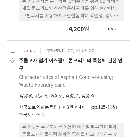
본 연구에서는 콘크리트 덧씌우기를 위한 SB 라텍스
개질 콘크리트의 현장적용성 평가를 위해 현장에서
모빌믹서를 이용하여 배합실험 하여 작업성, 강도발
현특성 및 투수특성을 등을 고찰하였다. 이를 위해 주
4,200원
구매하기
요 실험변수는 라텍스 혼입률(0, 5, 10, 15, 20%),
W/C (31, 33, 35 37%), S/a(55, 56, 57, 58%) 를 선
정하였으며, 초기슬럼프, 슬럼프 손실, 공기량, 압축
2001.12
구독 인증기관 무료, 개인회원 유료
강도 및 휨인장강도 발현특성, 염화이온 촉진 실험 등
을 수행하였다. 실험결과, 모빌믹서차량을 이용해서
주물고사 첨가 아스팔트 콘크리트의 특성에 관한 연
SB라텍스개질 콘크리트를 현장에서 배합하였을 때
구
충분한 작업성 및 양질의 콘크리트를 생산 할 수 있었
Characteristics of Asphalt Concrete using
으며 목표 압축강도와 휨강도를 얻을 수 있었다. 모빌
Waste Foundry Sand
믹서 차량을 이용한 배합은 실내실험에서 제시된 최
김광우
,
고동혁
,
최동춘
,
김성운
,
김중열
적배합의 동일한 작업조건을 얻기 위한 물-시멘트비
가 다소 낮아지는 것으로 나타났다. 초기 배출 슬럼프
한국도로학회논문집
제3권 제4호
pp.105-116
19±3cm을 얻기 위한 실내실험 배합은 물-시멘트비
한국도로학회
37%였으나, 모빌믹서차량을 이용한 경우는 33%의
물-시멘트비를 나타내었다. 또한, 현장 적용에 있어서
본 연구는 주물고사를 이용한 아스팔트 콘크리트와
도 모빌믹서를 이용한 정확한 계량 및 라텍스의 혼입
주물고사의 물리적 화학적 특성을 비교 분석하는 것