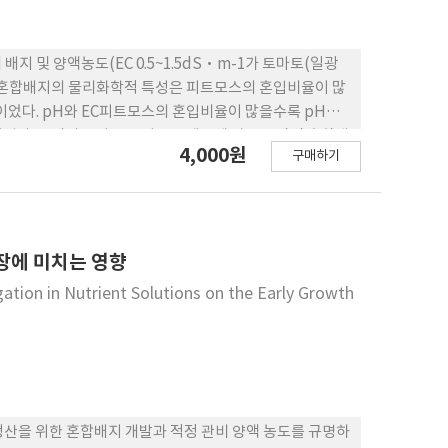
지 및 양액농도(EC 0.5~1.5dS·m-1가 토마토(일광
. 혼합배지의 물리화학적 특성은 피트모스의 혼입비율이 많
이었다. pH와 EC피트모스의 혼입비율이 많을수록 pH는
 나타났다. 양질의 토마토 플러그묘 생산에 가장 좋았던 혼합배
4,000원
구매하기
 양액농도(EC)는 대조구(수돗물, EC 1dS·m-1)에 비해
 총건물 생산량 등이 현저히 높아졌다.
장에 미치는 영향
gation in Nutrient Solutions on the Early Growth
생산을 위한 혼합배지 개발과 적정 관비 양액 농도를 규명하