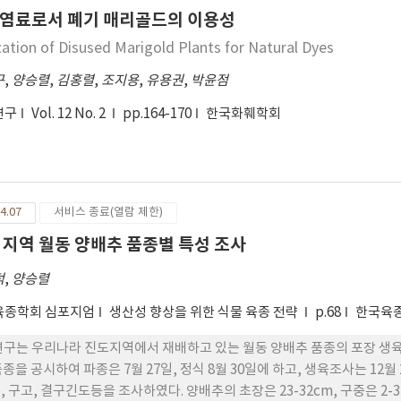
염료로서 폐기 매리골드의 이용성
ization of Disused Marigold Plants for Natural Dyes
구
,
양승렬
,
김홍렬
,
조지용
,
유용권
,
박윤점
연구
Vol. 12 No. 2
pp.164-170
한국화훼학회
4.07
서비스 종료(열람 제한)
 지역 월동 양배추 품종별 특성 조사
덕
,
양승렬
육종학회 심포지엄
생산성 향상을 위한 식물 육종 전략
p.68
한국육
연구는 우리나라 진도지역에서 재배하고 있는 월동 양배추 품종의 포장 생육특
품종을 공시하여 파종은 7월 27일, 정식 8월 30일에 하고, 생육조사는 12월 
, 구고, 결구긴도등을 조사하였다. 양배추의 초장은 23-32cm, 구중은 2