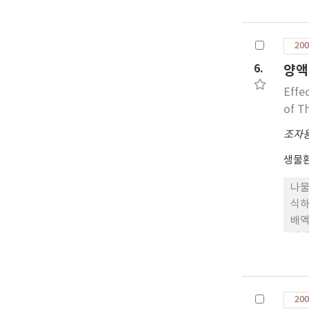
물 
200
6.
양액
Effe
of T
조자
생물
나물
식하
배액
배액
의 
가장
200