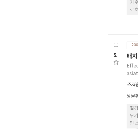
기 
로 
리하
=25
(E
2-
200
5.
배지
Effe
asia
조자
생물
질경
무기
인 
물체