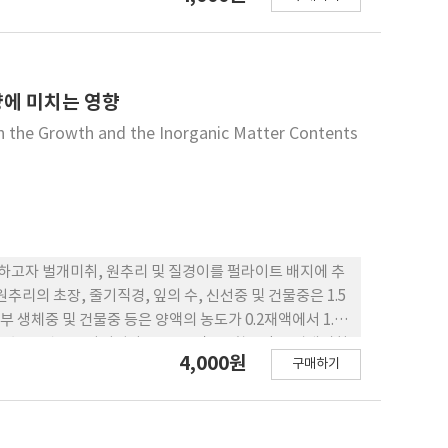
 피트모스 배지 처리구에서 높게 나타났다.
량에 미치는 영향
 on the Growth and the Inorganic Matter Contents
e
고자 벌개미취, 원추리 및 질경이를 펄라이트 배지에 추
리의 초장, 줄기직경, 잎의 수, 신선중 및 건물중은 1.5
생체중 및 건물중 등은 양액의 농도가 0.2재액에서 1.5
높은 것으로 나타났다. Ca Mg 및 Na 함유량은 벌개미취
4,000원
구매하기
은 벌개미취와 원추리는 0.5배액에서, 질경이는 1.5배액에서