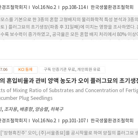
환경조절학회지
Vol.16 No.2
pp.108-114
한국생물환경조절학회
모스를 기본으로 한 3종의 혼합 고형배지의 물리화학적 특성 분석과 3종의 배
토 ) 플러그묘의 초기생장(파종 후 31일째)에 미치는 영향을 조사하였다
수록 보수력이 증가하였고, 공극율은 모든 혼합 배지 처리에서 80% 이상
졌고, EC는 전반적으로 3.6~4.8dS·m-1 정도의 범위로 비교적 높게
 피트모스:왕겨:훈탄:부숙톱밥:펄라이트=25:10:25:20:20(v/v)였다. 관비
 양액농도(EC 0.5, 1.0, 1.5dS·m-1)가 높아질수록 초장, 엽면적 및
7.06
KCI 등재
구독 인증기관 무료, 개인회원 유료
의 혼입비율과 관비 양액 농도가 오이 플러그묘의 초기생
cts of Mixing Ratio of Substrates and Concentration of Ferti
ucumber Plug Seedlings
기
,
조자용
,
배종향
,
양승렬
,
허북구
환경조절학회지
Vol.16 No.2
pp.101-107
한국생물환경조절학회
['장형흑진주' 오이; (주)서울종묘]를 공시작물로 하여 양질의 플러그묘 