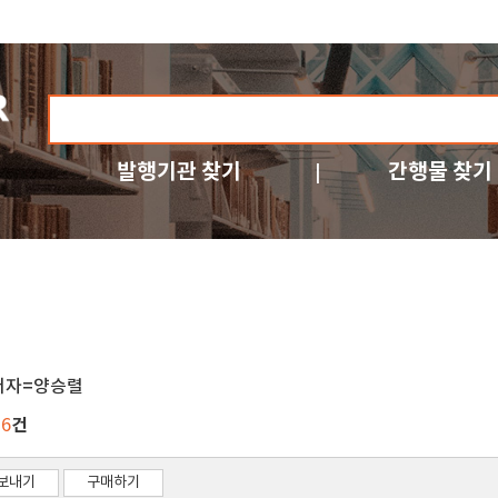
발행기관 찾기
간행물 찾기
저자=양승렬
건
26
보내기
구매하기