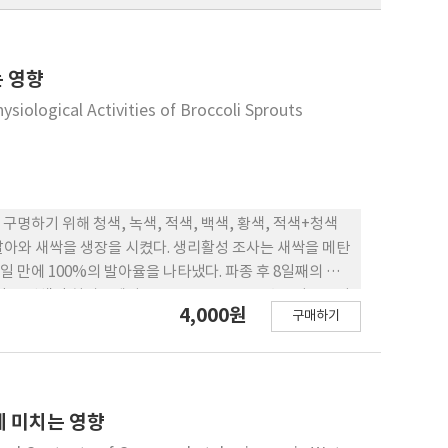
는 영향
siological Activities of Broccoli Sprouts
명하기 위해 청색, 녹색, 적색, 백색, 황색, 적색+청색
자 발아와 새싹을 생장을 시켰다. 생리활성 조사는 새싹을 메탄
 만에 100%의 발아율을 나타냈다. 파종 후 8일째의 신
함량은 백색광 처리구에서 83.0mg·L-1으로, 총플라보노이
4,000원
구매하기
 2,000mg·L-1일 때 백색광 처리구에서 93.5%로 가
에서 66.9%로 가장 높게 나타났다 Tyrosinase 저해
 나타났다.
 미치는 영향