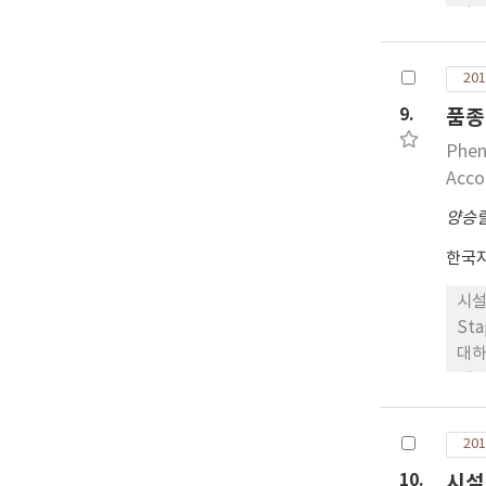
이를
8-
위황
201
으며
9.
품종
Phen
Acco
양승
한국
시설
Sta
대하
게 
생육
적으
201
를 
10.
시설
로 