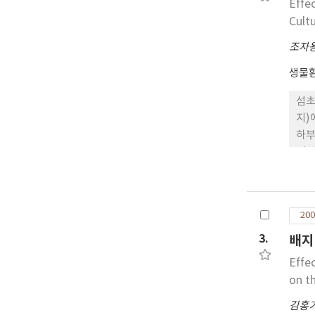
Effe
Cult
조자
생물
섬초
지)
하부
면 배
6.
처리
200
3.
배지
Effe
on t
김홍