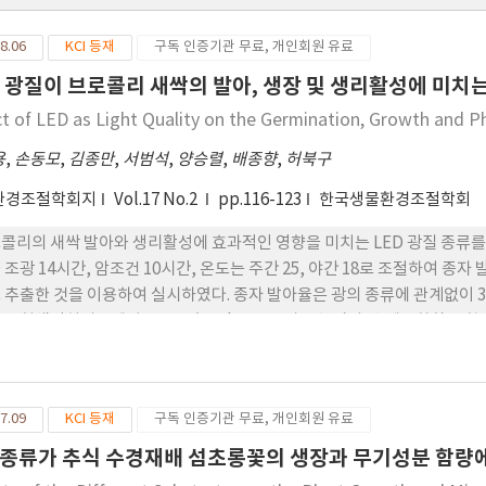
8.06
KCI 등재
구독 인증기관 무료, 개인회원 유료
D 광질이 브로콜리 새싹의 발아, 생장 및 생리활성에 미치
ct of LED as Light Quality on the Germination, Growth and Phy
용
,
손동모
,
김종만
,
서범석
,
양승렬
,
배종향
,
허북구
환경조절학회지
Vol.17 No.2
pp.116-123
한국생물환경조절학회
콜리의 새싹 발아와 생리활성에 효과적인 영향을 미치는 LED 광질 종류를 구
 조광 14시간, 암조건 10시간, 온도는 주간 25, 야간 18로 조절하여 종
 추출한 것을 이용하여 실시하였다. 종자 발아율은 광의 종류에 관계없이 3일
은 청색광처리구에서 0.389g/10plants로 가장 높았다. 총페놀화합물 
함량은 청색광 처리구에서 72,6mg·L-1로 가장 많았다. 전자공여능은 추출물
높게 나타났다. 아질산염 소거능은 추출물이 500mg·L-1일 때 황색광 처리구
은 추출물이 2,000mg·L-1일 때 적색광 처리구에서 14.5%로 가장 높게
7.09
KCI 등재
구독 인증기관 무료, 개인회원 유료
종류가 추식 수경재배 섬초롱꽃의 생장과 무기성분 함량에