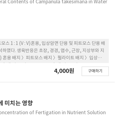
neral Contents of Campanula takesimana in Water
 : 1 (V : V)혼용, 입상암면 단용 및 피트모스 단용 배
하였다. 생육반응은 초장, 경경, 엽수, 근장, 지상부와 지
: v) 혼용 배지 〉피트모스 배지 〉펄라이트 배지 〉입상암
), Ca(5.48-7.78cmol+/kg), Mg(4.38-
4,000원
구매하기
분 함량은 생육이 우수한 것으로 나타난 펄라이트와 피트모스 혼용
에 미치는 영향
oncentration of Fertigation in Nutrient Solution