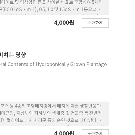
펄라이트 및 입상압면 등을 상이한 비율로 혼합하여 5처리
0.1dS·m-1), 0.5, 1.0 및 1.5dS·m-1등으로 처
 양호한 혼합배지는 피트모스:왕겨:훈탄:부숙톱밥:펄라이트
4,000원
구매하기
/v) 및 피트모스:왕겨:부숙톱밥=40:40:20(v/v)였다. 대조구
총건물생산량 등이 현저히 높아 EC 1.5dS·m-1로 두상관수
도와 혼합배지 종류 처리간에는 유의차가 인정되지 않았다.
미치는 영향
neral Contents of Hydroponically Grown Plantago
피트모스 등 4종의 고형배지경에서 배지에 따른 생장반응과
최대근장, 지상부와 지하부의 생체중 및 건물중 등 전반적
펄라이트 배지 처리구 등의 순인 것으로 나타났다. 식
서 가장 높은 것으로 나타났다. 식물체내 P2O5 함량은 식
4,000원
구매하기