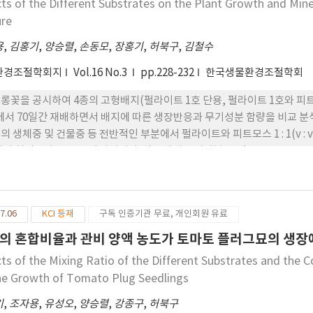
cts of the Different Substrates on the Plant Growth and Mi
ure
용
,
김홍기
,
양승렬
,
손동모
,
장홍기
,
허북구
,
김철수
환경조절학회지
Vol.16 No.3
pp.228-232
한국생물환경조절학회
롱꽃을 공시하여 4종의 고형배지(펄라이트 1호 단용, 펄라이트 1호와 피트모스 1
에서 70일간 재배하면서 배지에 따른 생장반응과 무기성분 함량을 비교 분석
의 생체중 및 건물중 등 전반적인 부분에서 펄라이트와 피트모스 1 : 1(v 
지 처리구 순으로 좋게 나타났다. 식물체내 무기성분은 K(15.38-43.91cmol+/kg
55cmol+/kg), Na(1.25-1.69cmol+/kg) 순으로 많았다. 무기성
구에서 재배한 섬초롱꽃에서 많게 나타났다.
7.06
KCI 등재
구독 인증기관 무료, 개인회원 유료
의 혼합비율과 관비 양액 농도가 토마토 플러그묘의 생장
cts of the Mixing Ratio of the Different Substrates and the C
he Growth of Tomato Plug Seedlings
기
,
조자용
,
유성오
,
양승렬
,
강종구
,
허북구