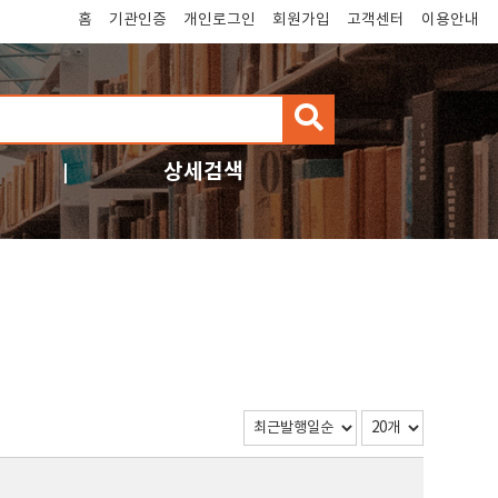
홈
기관인증
개인로그인
회원가입
고객센터
이용안내
검
색
상세검색