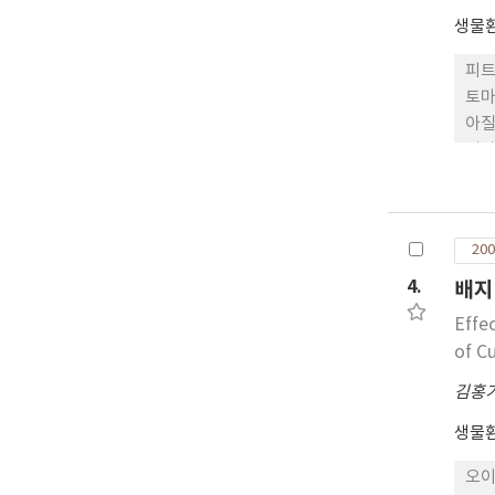
생물
피트
토마
아질
낮아
지는
관비
200
4.
배지
Effe
of C
김홍
생물
오이