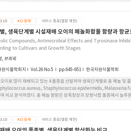
 보이지 않았다. 양배추의 외관은 결구의 정도에 따 라 품종간 조금씩 차
13cm, 구폭은 18-25cm까지 다양 성을 보였다. 특히, 이번 조사에서는 
병 발병 정도 는 양배추의 형태적 특징을 보고 판단하였으며, 조사한 전체 
3.10
KCI 등재
서비스 종료(열람 제한)
 8개 품종에서는 전혀 발병하지 않았다. 전반적으로 위황병의 발생 빈도는
별, 생육단계별 시설재배 오이의 페놀화합물 함량과 항균효과
olic Compounds, Antimicrobial Effects and Tyrosinase Inhib
rding to Cultivars and Growth Stages
렬
,
부희옥
자원식물학회지
Vol.26 No.5
pp.645-651
한국자원식물학회
오이로 많이 재배되고 있는 4 품종을 선발하여 생육단계별로 총 페놀 및 
phylococcus aureus, Staphylococcus epidermidis, Malass
여 비교 분석하였다. 총 페놀 함량은 장죽청장과 장형낙합 품종에서 늘푸
나타났으며, 생육단계별로는 대부분 수확기에 이른 5단계에서 높은 함량을 
단계별로 큰 차이를 나타내지는 않았다. 항균활성은 Staphylococcus
로 높은 활성을 보였으며, Staphylococcus epidermidis균에서는
3.10
KCI 등재
서비스 종료(열람 제한)
나타냈다. 또한 Malassezia furfur균에서는 장죽청장에서 항균활성이 높
재배 오이의 품종별, 생육단계별 항산화능 비교
형성되어 가장 높은 항균효과를 보였다. 전체적으로 오이의 항균성은 Staphyl