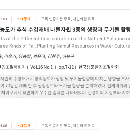
생장과 비례적으로 증가하여 펄라이트와 피트모스 1:1 혼합 배지 처리구와
7.03
KCI 등재
구독 인증기관 무료, 개인회원 유료
농도가 추식 수경재배 나물자원 3종의 생장과 무기물 함
cts of the Different Concentration of the Nutrient Solution
hree Kinds of Fall Planting Namul Resources in Water Cultur
용
,
김홍기
,
양승렬
,
박윤점
,
김현주
,
허북구
환경조절학회지
Vol.16 No.1
pp.7-12
한국생물환경조절학회
자원의 수경재배시 양액농도가 생장 및 무기물함량에 미치는 영향을 조사하
여 70일간 재배 한 후 생장정도와 무기물 함량을 분석하였다. 벌개미취와 원추
 처리구에서 확연하게 우수한 결과를 나타내었다. 질경이의 지상부와 지하부 
으로 증가할수록 증가한 반면, 엽수와 근장은 0.5배액과 표준농도에서 가장 
경우 1.5배액에서, 원추리와 질경이는 0.25배액에서 가장 많았다. K 함량
 많았다. P2O5는 나물종류 및 양액의 농도에 따른 차이가 거의 없었다.
4.06
KCI 등재
구독 인증기관 무료, 개인회원 유료