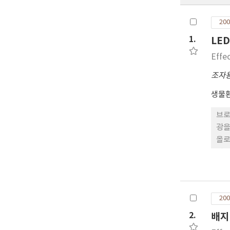
200
1.
LE
Effe
조자
생물
브로
광을
올로
선중
드 
장 
활성
200
2.
배지