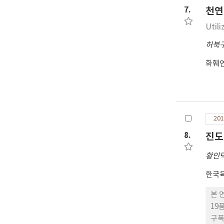
7.
천연
Util
허북
화훼
201
8.
진도
황인
한국
본 
19
구폭