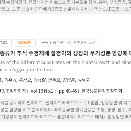
위해 수행하였다. 혼합배지는 피트모스를 기본으로 왕겨, 훈탄, 부숙톱밥, 
하였고, 그 중 양호한 혼합배지 3종을 선발하여 관비 양액 농도(EC)를 대조구(EC 
여 오이 유묘의 생장반응(27일째)을 검토하였다. 오이 플러그묘 생장에
:10:25:20:20(v/v), 피트모스 왕겨:부숙 톱밥:입상암면=30:25:20:25(v
C 0.1 dS m-l)에 비해 관비 양액의 농도가 높아질수록 초장, 엽면적 및 
3회 관비하였을 때 가장 좋은 플러그묘를 생산할 수 있었다. 관비 양액 농
7.03
KCI 등재
구독 인증기관 무료, 개인회원 유료
종류가 추식 수경재배 질경이의 생장과 무기성분 함량에 
cts of the Different Substrates on the Plant Growth and Mi
tica in Aggregate Culture
용
,
김홍기
,
유성오
,
양승렬
,
양원모
,
김병운
,
허북구
환경조절학회지
Vol.16 No.1
pp.40-46
한국생물환경조절학회
이를 공시하여 펄라이트, 펄라이트와 피트모스 1:1 혼합, 입상암면 및 
성분 함량을 비교 분석하였다. 배지종류별 생육반응은 초장, 경경, 엽수, 
초기생장이 펄라이트와 피트모스 혼합배지〉피트모스 배지〉입상암면 배지〉
내 Ca와 Mg함량은 피트모스 배지에서, Mg와 Na 함량은 입상암면 배지에