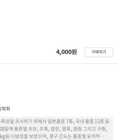
4,000원
구매하기
종학회
성을 조사하기 위해서 일본품종 7종, 국내 품종 12종 등
28일에 품종별 초장, 초폭, 엽장, 엽폭, 엽중 그리고 구중,
-3kg등 다양성을 보였으며, 결구 긴도는 품종별 유의적 차