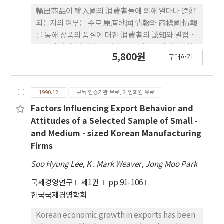
사실을 발견하였다. 이는 바로 다국적기업의 부채비
輸出商品이 輸入國의 消費者들에 의해 얼마나 選好
율이 국내기업의 그것에 비하여 낮다는 기존연구결과
되는지의 여부는 주로 原産地國 情報와 商標國 情報
에 대한 원인규명이 되며 동시에 다국적영업활동에
를 통해 상품의 품질에 대한 消費者의 認知와 밀접한
따른 다국적기업특수요인이 자본구조에 유의적 영향
관련이 있다. 본 硏究는 韓國의 소비자들이 韓國, 美
을 미친다는 사실을 입증하는 것이다. 즉 다국적기업
5,800원
구매하기
國 및 日本의 純粹製品과 混合製品의 品質에 대한
이 낮은 부채비율은, 첫째 대리인비용과 관련하여 볼
각각 어떻게 인지하고 있는지 正確性, 迅速性, 使用
때 기업특유 자산의 존재 및 정치적위험 가능성등의
上의 容易性 등 品質의 主要 屬性에 따라 原産地國
다국적기업 특유요인으로서 설명할 수 있다는 것이
1990.12
구독 인증기관 무료, 개인회원 유료
및 商標國의 이미지를 비교·평가하고, 國際經營戰
며, 둘째 비부채감세율과 관련하여 외국세액공제등
略에 있어서 이의 應用方案을 모색하였다. 본 硏究는
Factors Influencing Export Behavior and
을 포함한 국제조세제도도 또다른 영향요인으로 설명
低關與製品인 학습용 계산기에 대한 說問紙를 작성
Attitudes of a Selected Sample of Small -
할 수 있다는 점이다.
하여 우리나라 3개대 학생150명을 대상으로 設問調
and Medium - sized Korean Manufacturing
査法에 의해 이루어졌다. 說問은 각 屬性에 1에서 7
Firms
점까지 점수를 주는 쎄븐스케일의 語義差異法을 사
Soo Hyung Lee
,
K . Mark Weaver
,
Jong Moo Park
용하였으며, 商標國과 原産地國을 행렬로 조합하여
製品屬性別 評價를 t-檢證하였다. 硏究의 주요 發
국제경영연구
제1권
pp.91-106
見內容은 다음과 같이 요약할 수 있다. 첫째, 製品의
한국국제경영학회
評價에 있어서 품질의 모든 속성에서 日本에서 제조
된 日本商標의 製品이 韓國이나 美國의 그것보다 높
Korean economic growth in exports has been