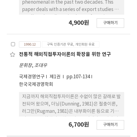
게 평가되었으며, 韓國製品과 美國製品 사이에는 별
phenomenal in the past two decades. This
차이가 없었다. 이러한 결과는 製品平價가 經濟發展
paper deals with a series of export studies of
水準과 正의 相關關係에 있다는 旣存硏究와 상이함
small- and medium-sized manufacturing
4,900원
구매하기
을 보여주고 있다. 한편 이는 消費者의 특정국에 대한
firms in Korea which look at export behavior
民族的感情이 제품의 原産地國 이미지에 그대로 영
and the conditions which influence export
향을 미치고 있다는 사실을 示唆해 주었다. 둘째, 原
sales in these firms. Profiles of the firms are
1990.12
구독 인증기관 무료, 개인회원 유료
産地國이 商標國보다 중요하게 평가된다는 기존의
provided, in addition to discussions of the key
연구가 재확인되었다. 한편 原産地國이 先進國일 경
influences on initiating exports, channels
전통적 해외직접투자이론의 확장을 위한 연구
우에는 商標國에 별로 영향을 받지 않으나, 原産地
selection, profitability, and attitudes toward
문휘창
,
조대우
國이 後進國일 경우에는 상표국이 보다 중요하게 고
exporting.
려되었다.
국제경영연구
제1권
pp.107-134
한국국제경영학회
지금까지 해외직접투자이론은 수없이 많은 갈래로 발
전되어 왔으며, 더닝(Dunning, 1981)은 절충이론,
러그만(Rugman, 1981)은 내부화이론 등으로 기존
이론들을 통합하려고 하는 시도도 있었다. 그러나 어
6,700원
구매하기
떤 이론도 첫째, 개도국 다국적기업의 대선전진국투
자 둘째, 재투자 및 투자철수 셋째, 대세계경제의 복