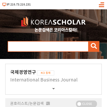
IP:216.73.216.231
메
뉴
검
색
국제경영연구
KCI 등재
International Business Journal
간
행
물
권호리스트/논문검색
정
CLOSE