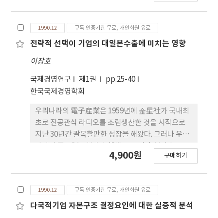
한다는 인식을 배경으로 대공산권 시장개척의 例에
서 보는 여러 기업의 경험을 중심으로 연구하였다. 따
1990.12
구독 인증기관 무료, 개인회원 유료
라서 이에 연관된 긍정적인 측면과 기업의 새로운 상
거래 기능 및 대공산권 시장개척의 마아케팅 대안을
전략적 선택이 기업의 대일본수출에 미치는 영향
밝힘으로써 한국 기업의 대공산권 경제교류의 전략수
이장호
단을 제시하려고 하였다. 따라서 마아케팅 전략수단
의 응용과 더불어 특수 교역 형태의 개발을 통하여 공
국제경영연구
제1권
pp.25-40
산권 시장개척 및 시장확대의 실마리를 제공하려는
한국국제경영학회
시도를 우선 전개했다. 상품교류에 의한 교역확대 방
우리나라의 電子産業은 1959년에 金星社가 국내최
안 이외에도 경제협력을 중심으로한 대안도 마아케팅
초로 진공관식 라디오를 조립생산한 것을 시작으로
전력수단의 범주에 포함하여 제시하였다.
지난 30년간 괄목할만한 성장을 해왔다. 그러나 우리
나라의 電子製品輸出入構造를 보면 素材와 部品을
4,900원
구매하기
일본으로부터 수입하여 完製品을 美國을 중심으로
하는 開發國들과 開途國들에 수출하는 형태를 취하
고 있다. 本論文은 국제시장에서 점증하는 전자제품
1990.12
구독 인증기관 무료, 개인회원 유료
에 대한 규제에 대응하고 우리나라기업들에게 중요한
시장으로 부상한 日本市場開拓을 위하여 기업의 전
다국적기업 자본구조 결정요인에 대한 실증적 분석
략적 선택이 對日本輸出實績에 미치는 영향을 연구