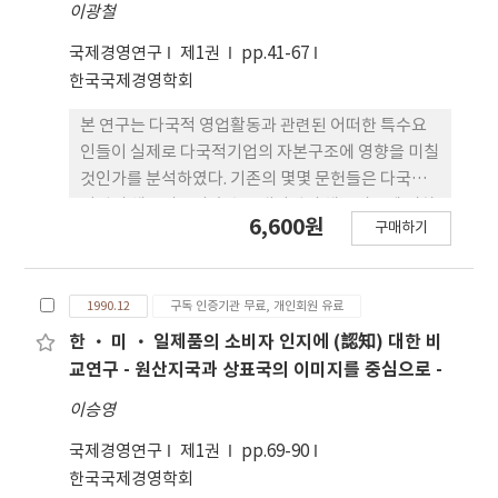
이광철
하였다. 연구결과는 産業用 電子를 수출하는 것과 자
산절약적이고 노동집약적이며 높은 가동율을 유지하
국제경영연구
제1권
pp.41-67
는 우리나라기업의 전통적인 低費用戰略 및 自社商
한국국제경영학회
標를 부착한 여러 가지 제품을 상대적으로 높은 가격
본 연구는 다국적 영업활동과 관련된 어떠한 특수요
으로 판매하는 差別化戰略이 對日輸出利幅에 正의
인들이 실제로 다국적기업의 자본구조에 영향을 미칠
효과를 가진다는 것을 시사한다.
것인가를 분석하였다. 기존의 몇몇 문헌들은 다국적
기업의 채무비율이 순수국내기업의 채무비율에 비하
6,600원
구매하기
여 상대적으로 낮다는 검증결과를 제시하고 있는 바,
본 연구는 이러한 결과가 초래된 원인을 자본구조의
일반적 결정요인들을 살펴봄으로서 규명하고자 하였
1990.12
구독 인증기관 무료, 개인회원 유료
다. 재무이론에서는 자본구조의 일반적 결정요인에
대한 다양한 연구가 이루어져 왔는데, 본 연구에서는
한 · 미 · 일제품의 소비자 인지에 (認知) 대한 비
그 중에서 가장 중요하다고 간주되는 세가지 요인-파
교연구 - 원산지국과 상표국의 이미지를 중심으로 -
산위험, 대리인 비용, 비부체감세율등-에 대하여 다
이승영
국적기업과 국내기업간 비교의 관점에서 검증을 시도
해 보았다. 검증결과, 다국적기업의 대리인비용과 비
국제경영연구
제1권
pp.69-90
부채감세율이 국내기업에 비하여 유의적으로 크다는
한국국제경영학회