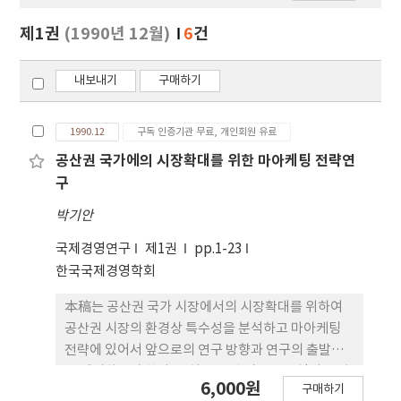
보
보
제1권
(1990년 12월)
6
건
기
내보내기
구매하기
1990.12
구독 인증기관 무료, 개인회원 유료
공산권 국가에의 시장확대를 위한 마아케팅 전략연
구
박기안
국제경영연구
제1권
pp.1-23
한국국제경영학회
本稿는 공산권 국가 시장에서의 시장확대를 위하여
공산권 시장의 환경상 특수성을 분석하고 마아케팅
전략에 있어서 앞으로의 연구 방향과 연구의 출발점
을 제시하고자 한다. 특히 공산권 시장은 교역의 특성
6,000원
구매하기
상 전략의 중점이 달라질 수 밖에 없고, 또 달라져야만