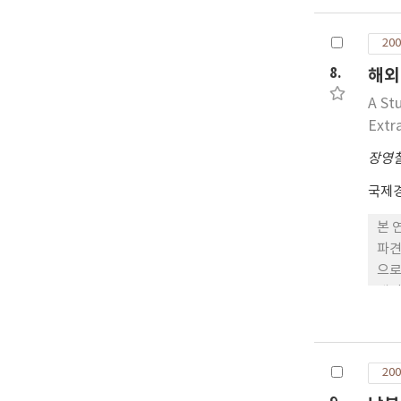
지식
에 
200
미치
자회
8.
해외
요인
A St
응하
Extra
장영
국제
본 
파견
으로
개인
성과
의한
도는
200
성은
하였