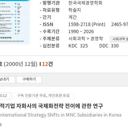
발행기관
한국국제경영학회
자료유형
학술지
간기
계간
ISSN
1598-2718 (Print)
2465-97
수록기간
1990 ~ 2026
주제분류
사회과학 > 경영학
사회과학 
십진분류
KDC 325
DDC 330
호
(2000년 12월)
12
건
보내기
구매하기
0.12
구독 인증기관 무료, 개인회원 유료
적기업 자화사의 국제화전략 전이에 관한 연구
International Strategy Shifts in MNC Subsidiaries in Korea
우