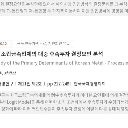
화 결정요인을 분석함에 있어서 해외시장 진입방식의 결정문제를 그 분석의
크게 고-통합형과 저-통합형 두 가지로 이분하여 이들 진입방식에 영향을
로 도출하여 모형을 구성하였다. 도출된 실증분석 모형은 수집된 자료를 
 수요의 불확실성, 경쟁우위의 정도, 국제적 경험의 폭, 서비스의 소프트
 작용을 하는 것으로 나타났다.
0.12
구독 인증기관 무료, 개인회원 유료
 조립금속업체의 대중 후속투자 결정요인 분석
udy of the Primary Determinants of Korean Metal - Processin
수
,
한병섭
경영연구
제11권 제2호
pp.217-248
한국국제경영학회
연구는 한국조립금속업체들의 對中후속투자가 어떠한 요인들에 의해 결정
 우선 Logit Model을 통해 어떠한 초기 조건하에서 후속투자가 수행되는가를 
 경과에 따라 여러 독립변수들이 후속투자 결정에 어떻게 다른 상대적 영향을 
및 환경요인들 보다는 모기업의 국제활동 경험, 모기업의 매출액, 대기업
투자 결정에 더 유의한 영향을 미치는 것으로 나타났다. Repeated Haza