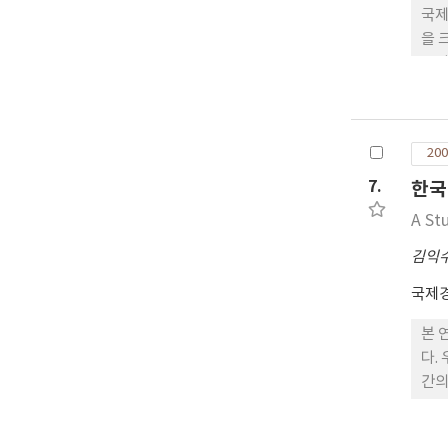
국제
을 
근거
과,
요한
200
7.
한국
A St
김익
국제
본 
다.
간의
장 
후속