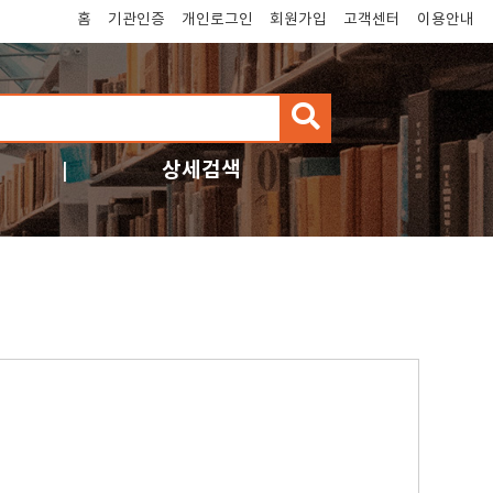
홈
기관인증
개인로그인
회원가입
고객센터
이용안내
검
색
상세검색