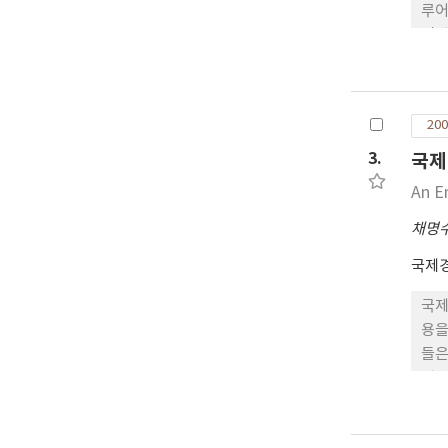
루어
직접
서는
시에
매우
200
신규
는 
3.
국제
지 
An E
시장
채명
국제
국제
용을
들은
업 
실시
으로