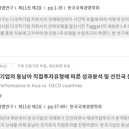
경영연구
제11권 제2호
pp.1-35
한국국제경영학회
연구는 다국적기업 자회사의 국제화전략이 시간적 흐름에 따라 어떻게 전이되는가를
제시된 다국적기업 자회사의 전략모형을 발전시킨 Taggart의 새로운 I-R
를 통한 자료에 근거하여 한국형 I-R 모형을 수립하고자 하였다. 본 연구에서
w I-Low R에 위치하여 무활동적 국제화 전략을 수행하고 있는 자회사 
현재의 국제화전략 전이는 선행연구와는 달리 상당히 큰 변화의 폭을 나타내
 우리나라의 급작스러운 경제적 구조변화(IMF 구제금융)에 기인하는 것으로
High R에 위치하여 활동적 국제화전략을 수행하고 있는 기업들에게서 대
0.12
구독 인증기관 무료, 개인회원 유료
 더불어 선행연구에서와 동일하게 자회사의 국제화전략 변화는 진출시장
 짓는다.
기업의 동남아 직접투자유형에 따른 성과분석 및 선진국 
Performance in Asia vs. OECD countries
규
경영연구
제11권 제2호
pp.37-69
한국국제경영학회
80년대 후반부터 한국기업의 국제화가 진전되면서 해외직접투자가 본격화
의 강세를 피해 동남아 국가로의 직접투자를 진행하였다. 한국기업은 동남