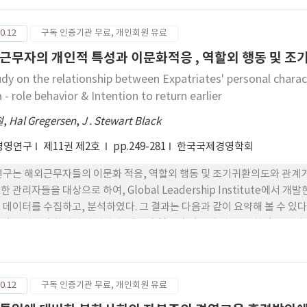
·경험의 활용 가능성을 알아볼 수 있는 모기업의 국제경험, 자회사 현지
유의하면서도 상대적으로 강한 영향을 미치는 것으로 나타났고, 모회사의
0.12
구독 인증기관 무료, 개인회원 유료
고 있는 것으로 분석되었다. 즉, 모기업의 국제화 경험이 많을수록, 자회
사일수록 모기업과 여타 계열사의 국제화 경험·지식 등의 활용가능성이 높
근무자의 개인적 특성과 이문화적응 , 역할외 행동 및 조
과 환경요인의 경우 소비증가 변수만이 유의하게 나타났는데, 한국조립금
udy on the relationship between Expatriates' personal charact
면서 후속투자를 행한다는 것을 알 수 있었다.
 - role behavior & Intention to return earlier
철
,
Hal Gregersen
,
J . Stewart Black
경영연구
제11권 제2호
pp.249-281
한국국제경영학회
연구는 해외근무자들의 이문화 적응, 역할외 행동 및 조기귀환의도와 관계가
한 관리자들을 대상으로 하여, Global Leadership Institute에
 데이터를 수집하고, 분석하였다. 그 결과는 다음과 같이 요약해 볼 수 있
적 특성들이 차이가 나타났다. 예컨데 일반적 적응의 경우, 문화적 유연성
 학습지향성이 한계적이나마 관계가 있는 것으로 나타났으며, 직무적응의
 관계를 보였다. 한편 해외근무자의 역할외 행동은 영향력 주체에 대한 신
 협동적 갈등해소 스타일, 영향력 주체에 대한 신념이 통계적으로 유의한
0.12
구독 인증기관 무료, 개인회원 유료
 한계적이나마 관계가 있는 것으로 나타났다. 끝으로 이러한 연구결과가 갖
다.