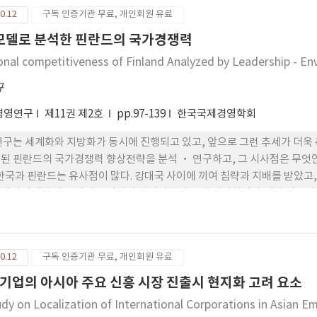
화 정도를 결정함에 있어서 무엇보다도 먼저 자사제품의 특성을 파악하는 
0.12
구독 인증기관 무료, 개인회원 유료
 모델로 분석한 핀란드의 국가경쟁력
onal competitiveness of Finland Analyzed by Leadership - E
규
경영연구
제11권 제2호
pp.97-139
한국국제경영학회
연구는 세계화와 지방화가 동시에 진행되고 있고, 앞으로 그런 추세가 더욱
된 핀란드의 국가경쟁력 향상전략을 분석 · 연구하고, 그 시사점은 무엇인
 한국과 핀란드는 유사점이 많다. 강대국 사이에 끼여 침략과 지배를 받았고
자원의 개발과 국민의 근면성이 경제성장에 크게 기여하였다. 내수시장의 
 가지 않을 수 없었다. 그리고 지금까지 두 나라 모두 자본과 노동의 투입
 적합하지 않을 때는 과잉투자와 금융위기를 겪은 적이 있다. 그러나 핀란드
켜 왔다. 핀란드가 국가경쟁력을 향상한 밑바닥에는, 중앙정부와 지방정
0.12
구독 인증기관 무료, 개인회원 유료
 사적부문 즉 기업부문 외에는 해당되지 않는 것으로 생각하고 있었다. 정
것으로 생각했다. 그러나 핀란드는 국가와 지방의 행정 그리고 공공단체에도 
기업의 아시아 주요 신흥 시장 진출시 현지화 고려 요소
blic partnership)을 형성하였다. 또한 중앙정부와 지방정부도 선택
udy on Localization of International Corporations in Asian 
, 미래의 변화에 적극적으로 대처했다. 그 결과가 지역별 특성화된 연구