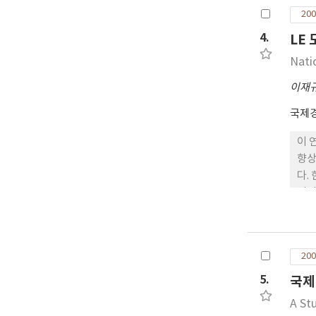
표준
200
4.
LE
Nati
이재
국제
이 
향상
다.
인적
화로
건과
상시
200
화는
한 
5.
국제
pu
A St
하고