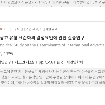
지지 않았으며 신규설립과 합작투자에 의한 진출이 대부분이었다. 본 연
투자에 있어서 진출유형에 따른 주식시장의 반응을 분석하고 이를 선진국 진
 지난 10여년간의 한국기업의 해외직접투자의 전개상황을 조사해 보고 주
 따른 해당 기업가치의 변동여부를 측정하여 비교해 보았다. 분석결과 
 유의한 양의 누적초과수익률을 나타내었고 신규설립에 의한 진출에 대한
0.12
구독 인증기관 무료, 개인회원 유료
설립에 의한 진출이 오히려 긍정적인 반응을 얻었으며 합작투자에 의한 
부정적인 사건으로 확인되었다. 이러한 결과들은 투자자들이 동남아시장에는
광고 유형 표준화의 결정요인에 관한 실증연구
효과나 파트너로부터의 도움이 없거나 미미한 것으로 판단하고 있으며 오
mpirical Study on the Determinants of International Adverti
에는 독자적으로 진출하여 현지경영을 할 수 있는 핵심역량을 갖춘 것으로
수
,
이형택
경영연구
제11권 제2호
pp.71-96
한국국제경영학회
광고에 관한 기존연구들은 개념적 내지는 이론적 연구가 주류를 이루고 있
 상호 비교하는 결과론적인 연구만이 수행된 상태이다. 따라서 본 연구에서는
 무엇이며, 그러한 변수들의 상대적 영향력을 실증적으로 분석하고자 하였
광고담당자를 대상으로 국제광고 유형 (pattern) 표준화 정도를 종속
하였다. 다중회귀분석 결과, 제품관여도, 광고 기획시 최고경영자의 현지
 국제광고 유형(pattern) 표준화 정도의 결정에 유의한 영향력을 행사하는