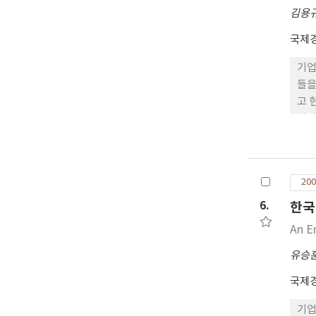
효율
김용
국제
기업
들을
고 
머지
화,
200
6.
한국
An E
유승
국제
기업