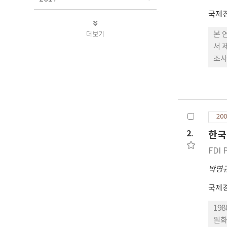
국제
더보기
본 
서 
조사
Lo
한 
로는
I-
200
이와
결론
2.
한국
FDI 
박영
국제
19
원화