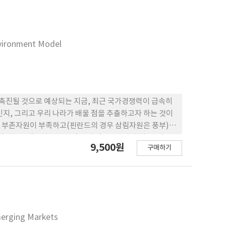
것이 중요하다는 것을 암시하고 있다.
nvironment Model
 촉진될 것으로 예상되는 지금, 최근 국가경쟁력이 급속히
지, 그리고 우리 나라가 배울 점을 추출하고자 하는 것이
, 부존자원이 부족하고(핀란드의 경우 삼림자원은 풍부),
협소, 즉 내부 수요조건이 좋지 않으므로 수출의존, 개방
9,500원
구매하기
 증가를 통해 경제를 성장시켰고, 그 결과 세계시장의 수요조
는 1995년 이후 IMD가 평가한 국가경쟁력을 꾸준히 향
부에 성과지향문화를 확립했다는 점이다. 지금까지 성과문
부는 계획을 세우고 자금을 지원하는 것으로 그 임무를 다
경영개념과 성과문화를 도입, 민관파트너십(private
과 집중 원칙에 근거하여 국가와 지방의 자원을 효율적으로 활용
Emerging Markets
과학단지이다. 연구단지의 운영에 있어서도 적은 인력으로