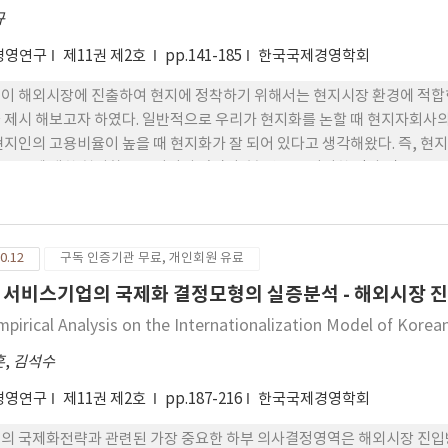
성을 추구하고 그 성과를 평가받는다. 이 연구의 결과는 우리 나라의 국가
규
경영연구
제11권 제2호
pp.141-185
한국국제경영학회
이 해외시장에 진출하여 현지에 정착하기 위해서는 현지시장 환경에 적합한
 제시 해보고자 하였다. 일반적으로 우리가 현지화를 논할 때 현지자회사
현지인의 고용비율이 높을 때 현지화가 잘 되어 있다고 생각해왔다. 즉, 현
 부문에 대한 현지화는 고려되지 않았다. 본 연구는 이러한 인사 및 노무 
 자본조달의 현지화, 조직의 현지화, 현지사회와의 융화로 세분하여 해당
0.12
구독 인증기관 무료, 개인회원 유료
 서비스기업의 국제화 결정모형의 실증분석 - 해외시장 진
mpirical Analysis on the Internationalization Model of Korea
훈
,
김석수
경영연구
제11권 제2호
pp.187-216
한국국제경영학회
의 국제화전략과 관련된 가장 중요한 하부 의사결정영역은 해외시장 진입