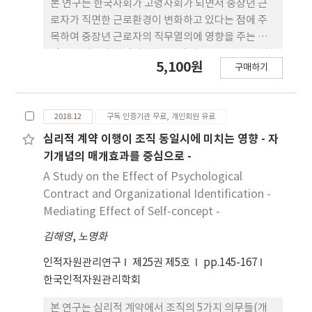
본 연구는 한국사회가 고령사회가 되면서 중장년 근
로자가 직면한 근로환경이 변화하고 있다는 점에 주
목하여 중장년 근로자의 직무열의에 영향을 주는 요
인을 밝히고자 하였다. 본 연구에서는 중장년 근로자
5,100원
구매하기
의 직무열의에 대한 선행변인으로서 직무의 질적 측
면에서 역할이 축소된 측면으로 과소직무요구
(deficiency of job demand)와, 직무자율성, 그리
2018.12
구독 인증기관 무료, 개인회원 유료
고 나이 때문에 승진, 교육, 평가 등에서 차별을 받는
다고 지각하는 나이차별인식의 영향을 연구하였다.
심리적 계약 이행이 조직 동일시에 미치는 영향 - 자
직무요구-자원(job demand-resource) 모형에서
기개념의 매개효과를 중심으로 -
제시하는 상호작용 패턴에 입각하여, 본 연구에서는
A Study on the Effect of Psychological
중장년 근로자들이 직무요구가 과소한 상황과 지원적
Contract and Organizational Identification -
이지 못한 차별적 환경에서 상호작용 패턴은 다를 것
Mediating Effect of Self-concept -
으로 예측하고, 세 예측 변인들 간의 삼원상호작용 효
김해영
,
노명화
과를 검증하였다. 생산직과 사무직 등 다양한 직무에
종사하는 중장년 근로자 394명으로부터 데이터를 수
인적자원관리연구
제25권 제5호
pp.145-167
집하였다. 연구결과, 직무열의에 대한 예측변인들의
한국인적자원관리학회
주효과는 유의하였으며, 세 예측변인 간 유의한 삼원
상호작용이 나타났다. 나이차별인식이 낮을수록 과소
본 연구는 심리적 계약에서 조직의 5가지 의무들(개