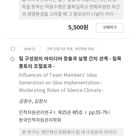
긍정적인 영향이 있는 것으로 나타났다. 또한 팔로어
력을 뜻하는 적응수행은 불확실하고 변화무쌍한 최근
의 정체성이 리더십과 팔로어의 창의성의 관계를 매
의 경영환경을 고려할 때 그 중요성이 나날이 커지고
개하고 있으며, 리더십과 팔로어의 관계적 정체성은
있다. 본 연구는 적응수행에 영향을 미치는 환경적 요
5,500원
지각된 조직지원인식에 의해 조절되고 있었다. 이와
구매하기
인과 개인적 특성의 상호연관성을 밝히고자 하였으
같은 연구결과를 바탕으로 연구의 시사점, 한계점 및
며, 특히 환경적 변인으로 조직혁신풍토와 변혁적 리
향후의 연구 방향이 제시되었다.
더십, 개인 수준의 변인으로 주도성이 적응수행에 미
2018.12
구독 인증기관 무료, 개인회원 유료
치는 영향력과 이 과정 속에서 해당 변인간의 관계를
검증하고자 하였다. 이를 위해 국내 다양한 산업에 종
팀 구성원의 아이디어 창출과 실행 간의 관계 - 침묵
사하는 조직 구성원으로부터 데이터를 수집하여 최종
풍토의 조절효과 -
적으로 223개의 자료를 분석하였다. 그 결과, 변혁적
Influences of Team Members' Idea
리더십과 주도성이 적응수행에 직접적인 영향을 미치
Generation on Idea Implementation -
는 것으로 확인되었다. 또한 조직혁신풍토와 적응수
Moderating Roles of Silence Climate -
행간의 관계에서 주도성의 완전매개효과가 검증되었
김정수
,
김정식
고, 변혁적 리더십과 적응수행간의 관계에서 주도성
의 부분매개효과가 검증되었다. 이러한 결과와 함께
인적자원관리연구
제25권 제5호
pp.55-79
다양한 이론적, 실무적 시사점을 제시하였다.
한국인적자원관리학회
본 연구는 개인혁신과정에서 팀 내 구성원의 아이디