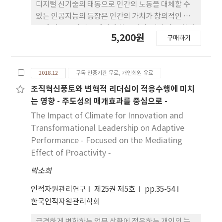
디지털 신기술의 태동으로 인간의 노동을 대체할 수
있는 인공지능의 등장은 인간의 가치가 창의적인 사
고에 있음을 다시금 깨닫게 하고 있다. 이와 같은 환경
5,200원
구매하기
의 병화에서 많은 조직과 기업들은 창의적인 사고, 지
식 공유 등을 통하여 고유한 가치를 개발하고 발전시
키기 위해 노력하고 있다. 조직 내 창의성은 단순히 창
2018.12
구독 인증기관 무료, 개인회원 유료
의적인 개인으로 인하여 만들어 질 수 있는 것이 아니
라, 구성원이 창의적일 수 있는 조직문화가 중요하다.
조직혁신풍토와 변혁적 리더십이 적응수행에 미치
많은 연구에서는 리더의 역할이 조직문화 조성에 중
는 영향 - 주도성의 매개효과를 중심으로 -
요한 기반으로 보고 있다. 본 연구에서는 변혁적 리더
The Impact of Climate for Innovation and
십과 거래적 리더십의 개념 및 구성요소에 대한 명확
Transformational Leadership on Adaptive
한 설명을 토대로 팔로어의 창의성과 리더십의 관계
Performance - Focused on the Mediating
를 검증하고자 한다. 기존에 연구된 리더십과 창의성
Effect of Proactivity -
의 관계에 팔로어의 정체성을 매개변수로, 지각된 조
박소희
직지원인식을 조절변수로 하여 보다 포괄적인 관계를
알 수 있을 것으로 생각한다. 연구를 위해 중국 북경과
인적자원관리연구
제25권 제5호
pp.35-54
상하이의 기업을 대상으로 설문을 실시하여 242 부의
한국인적자원관리학회
설문지를 통계에 사용하였다. 가설검증 결과 변혁적
리더십과 거래적 리더십은 오두 팔로어의 창의성에
급격하게 변화하는 업무 상황에 적응하는 개인의 능