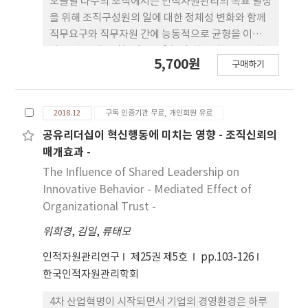
오늘날 다수의 조직에서는 인적자원관리의 목표 달성
준이 높을 때는 급진적 아이디어 창출과 아이디어 실
을 위해 조직구성원의 일에 대한 정체성 변화와 함께
행 간 관계가 오히려 강화되는 현상이 나타났다. 이 결
직무요구와 직무자원 간에 능동적으로 균형을 이루어
과는 혁신의 긍정적인 부분과 부정적인 부분을 동시
가는 잡 크래프팅(Job Crafting) 행동이 요구된다.
5,700원
에 보여주는 것으로 조직 내 침묵풍토가 강하다고 인
구매하기
잡 크래프팅은 구성원이 직무설계 및 사회적 환경을
식할 경우, 개인들은 자신의 혁신 아이디어가 실제로
변화시키는 자발적이고 적극적인 행동을 추하게 한
수용될 가능성이 낮다고 인식하므로 더 높은 수준의
다. 조직구성원의 WLB 지각과 잡 크래프팅에 대해 관
급진적 아이디어 창출과 실행을 시도하게 되며 이는
2018.12
구독 인증기관 무료, 개인회원 유료
심을 갖는 개인과 기업이 증가하고 있다. 이에 반해 두
혁신피로를 야기할 수 있어 궁극적으로 개인혁신에
변인의 관계에 대한 깊이 있는 연구는 제한되어 있는
공유리더십이 혁신행동에 미치는 영향 - 조직신뢰의
부정적인 영향을 미치는 것으로 해석할 수 있다.
현실이다. 따라서 본 연구의 목적은 조직구성원의
매개효과 -
WLB 지각이 적응적 행동을 매개로 하여 잡 크래프팅
The Influence of Shared Leadership on
에 미치는 영향을 규명하는데 있다. 실증연구를 진행
Innovative Behavior - Mediated Effect of
하기 위해 국내 기업체 근로자들을 대상으로 설문조
Organizational Trust -
사를 실시하였고 총 487부의 설문자료를 최종분석에
위희경
,
김일
,
류태모
서 표본으로 사용하였다. 설문지는 WLB 지각, 적응적
행동, 잡 크래프팅의 변인으로 구분된다. 잡 크래프팅
인적자원관리연구
제25권 제5호
pp.103-126
은 Tims, Bakker, & Derks(2012)가 개발한 4가지
한국인적자원관리학회
구성요인, 즉 구조적 직무자원 증가(increasing
structural job resource), 사회적 직무자원 증가
4차 산업혁명이 시작되면서 기업의 경영환경은 하루