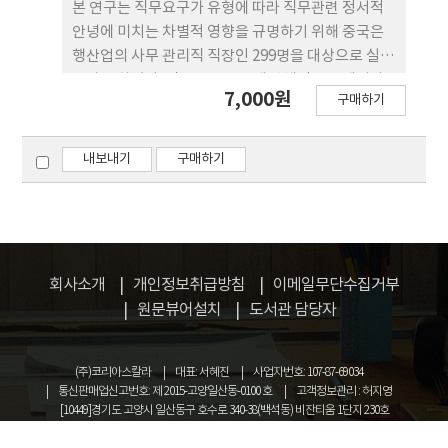
인의 관계를 재확인할 수 있었다. 본 연구는 공군조종
본 연구는 직무요구가 유형에 따라 직무관련 정서적
사들의 조직에 대한 몰입과 관련 변인들을 확인할 수
안녕에 미치는 차별적 영향을 규명하기 위해 중국은
있는 의미있는 연구이다.
행산업의 사무 관리직 직장인 299명을 대상으로 실증
조사를 하였다. 직무요구를 크게 방해적 스트레서와
7,000원
구매하기
도전적 스트레서로 구분하고 각각 표면연기와 양적
역할과부하를 사용하였다. 표면연기와 양적 역할 과
부하가 수면을 통해 직무관련 정서적 안녕에 영향을
내보내기
구매하기
미치는 매개효과를 통제하고 표면연기와 양적 역할과
부하의 직접효과를 실증하였다. 수면은 수면시간과
수면질로 구분하였다. 실증분석 결과, 표면연기-수면
시간-직무관련 정서적 안녕으로 연결되는 매개효과
와 표면연기-수면질-직무관련 정서적 안녕으로 이어
회사소개
개인정보취급방침
이메일무단수집거부
지는 매개효과는 모두 유의한 부(-)의 관계를 보였다.
원문뷰어설치
도서관 담당자
표면연기는 직무관련 정서적 안녕에 유의한 부(-)의
직접효과를 보여주었다. 양적 역할과부하-수면시간-
직무관련 정서적 안녕으로 연결되는 매개효과는 유의
(주)코리아스칼라
대표: 서혜진
사업자번호: 107-87-69034
하지 않았고, 양적 역할과부하-수면질-직무관련 정서
통신판매업신고번호: 제 2015-고양일산동-0100 호
고객정보관리 : 허지영
[10449]경기도 고양시 일산동구 호수로 340-38(백석동) 비잔티움 1단지 230호
적 안녕으로 이어지는 매개효과만 유의한 부(-)의 관
COPYRIGHT © KOREASCHOLAR ALL RIGHTS RESERVED.
계를 보였다. 양적 역할과부하는 직무관련 정서적 안