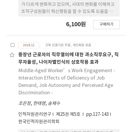
(increasing social job resource), 도전적 직무요
가 다르게 변화하고 있으며, 시대의 변화를 이해하고
구 증가(increasing challenging job demand),
조직구성원들이 혁신행동을 할 수 있도록 도움을 줄
방해적 직무요구 감소(decreasing hindering job
수 있는 새로운 형태의 리더십을 기업에서는 필요로
6,100원
demand)로 구성되었다. 본 연구의 분석결과는 다음
구매하기
하고 있다. 공식적인 리더만이 집단 또는 팀에 유효한
과 같다. 적응적 행동이 WLB 지각과 잡 크래프팅의
리더십을 밝히는데 한계가 있다는 선행연구를 바탕으
관계를 매개하는 것으로 나타났다. 즉, 적응적 행동은
로 한명의 리더가 아닌 분산된 리더십으로 둘 이상의
WLB 지각과 잡 크래프팅의 하위요소인 구조적 직무
2018.12
구독 인증기관 무료, 개인회원 유료
리더가 한 조직 내에 존재 한다는 공유리더십에 대한
자원 증가, 사회적 직무자원 증가 및 도전적 직무요구
관심이 확대되고 있다. 본 연구에서는 공유리더십, 조
중장년 근로자의 직무열의에 대한 과소직무요구, 직
증가 및 방해적 직무요구 감소와의 관계를 매개하는
직신뢰, 혁신행동에 대한 선행연구들을 바탕으로 네
무자율성, 나이차별인식의 상호작용 효과
것으로 나타났다. 이러한 연구결과를 바탕으로 본 연
개의 연구 가설을 설정 하고 부산, 경남지역에 있는 기
Middle-Aged Worker’s Work Engagement -
구의 시사점, 한계 및 향후 과제를 제시하였다.
업을 대상으로 총 435부의 설문지를 회수하여 실증분
Interaction Effects of Deficiency of Job
석을 하였다. 그 결과 공유리더십은 혁신행동에 정(+)
Demand, Job Autonomy and Perceived Age
의 영향을 미치고, 공유리더십이 조직신뢰에 정(+)의
Discrimination -
영향을 미치며, 조직신뢰가 혁신행동에 정(+)의 영향
조은정
을 미치고 있다. 마지막으로 공유리더십과 혁신행동
,
한태영
,
송채수
간에 조직신뢰는 부분매개 역할을 하는 것으로 나타
인적자원관리연구
제25권 제5호
pp.127-143
났다. 연구결과에 대한 결론 및 토의에서 연구결과에
한국인적자원관리학회
대한 심층적 논의와 함께 연구의 한계와 추후연구방
향에 대해서도 논의하였다.