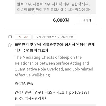
직무요구와 직무자율성의 상호작용이 강하게 나타났
발적 의무, 재정적 의무, 사회적 의무, 권한적 의무,
으며, 직무자율성이 높은 경우 직무요구가 적을수록
이념적 의무)들이 조직 동일시에 미치는 영향에 대하
(즉, 과소직무요구) 열의는 떨어진 반면, 직무자율성
여 살펴보았다. 다음으로는 자기개념의 구성요소인
6,000원
이 낮은 경우 직무요구가 과소하면 오히려 열의가 높
구매하기
조직기반 자존감과 자기개념 명확성을 통한 매개효과
아지는 패턴이 나타났다. 그러나 나이차별인식이 높
분석을 통하여 심리적 계약과 조직 동 일시의 관계에
은 경우에는 직무자율성만 직무열의에 영향을 미치는
서 이루어지는 메커니즘을 찾고자 했다. 공군 비행단
것으로 나타났다. 이러한 결과를 바탕으로 이론적, 실
2018.12
구독 인증기관 무료, 개인회원 유료
에서 근무하는 조종사 297명을 대상으로 분석한 결
무적 시사점을 논의하였다.
과, 이념적 의무는 조직기반 자존감과 자기개념 명확
표면연기 및 양적 역할과부하와 정서적 안녕간 관계
성을 통하여 완전 매개하였으며, 사회적 의무 이행은
에서 수면의 매개효과
자기개념 명확성에 부분 매개하였다. 권한적 의무와
The Mediating Effects of Sleep on the
재정적 의무는 조직기반 자존감을 통하여 완전 매개
Relationships between Surface Acting and
하였으나, 재정적 의무는 그 값이 음의 값을 나타냈다.
Quantitative Role Overload, and Job-related
이에 따라 추가분석을 실시하였다, 그 결과 재정적 의
Affective Well-being
무에 대한 인식 후 개발적, 사회적, 권한적, 이념적 의
하성욱
무에 대한 인식의 프로세스를 발견하였으며, 사회적
,
양욱
의무와 권한적 의무를 결합한 사회권한 의무와 이념
인적자원관리연구
제25권 제5호
pp.169-198
적 의무는 조직기반 자존감과 자기개념 명확성에 정
한국인적자원관리학회
의 역할을 확인하였다. 이를 통해 위생요인과 동기요