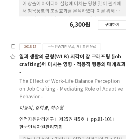
어 창출이 아이디어 실행에 미치는 영향 및 이 관계에
서 침묵풍토의 조절효과를 분석하였다. 이를 위해 국
내 기업 68개 팀의 구성원 383명을 대상으로 설문조
6,300원
구매하기
사를 실시하여 자료를 수집하였다. 특히, 침묵풍토의
형성원인에 따라 방어적 침묵풍토와 체념적 침묵풍토
로 구분하여 독립적인 영향을 분석하였다. 또한 팀원
2018.12
구독 인증기관 무료, 개인회원 유료
의 아이디어 창출과 실행 간의 관계에서 침묵풍토의
환경적 요인에 국한한 영향모형을 실증적으로 검증하
일과 생활의 균형(WLB) 지각이 잡 크래프팅 (job
기 위해 다층 구조(예: 산업분야, 직급 등)를 고려한
crafting)에 미치는 영향 - 적응적 행동의 매개효과
다중소속 다층모형(MMMM)에 기반한 완전-정보 문
-
항기반 요인분석과 베이지언 모형분석을 실시하였다.
The Effect of Work-Life Balance Perception
분석 결과, 구성원의 점진적 아이디어 창출과 아이디
on Job Crafting - Mediating Role of Adaptive
어 실행 사이에 정적인 관계가 있는 것으로 나타나 기
Behavior -
존 연구에서 강조했던 혁신의 선행변수로서 개인 창
이정미
의성의 중요성이 지지되었다. 또한 침묵풍토의 유형
,
강희경
,
최수형
에 따라 아이디어 창출-아이디어 실행의 관계가 달라
인적자원관리연구
제25권 제5호
pp.81-101
지는 양상이 나타났다. 특히 방어적 침묵풍토 인식이
한국인적자원관리학회
높을 경우, 급진적 아이디어 창출-아이디어 실행 간의
정적관계가 약화되었으며, 체념적 침묵풍토 인식수