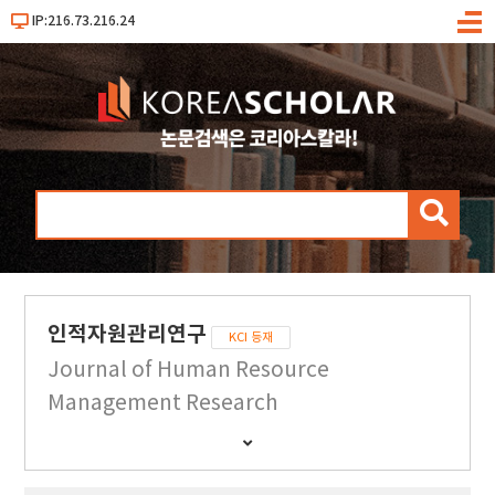
IP:216.73.216.24
메
뉴
검
색
인적자원관리연구
KCI 등재
Journal of Human Resource
Management Research
간
행
물