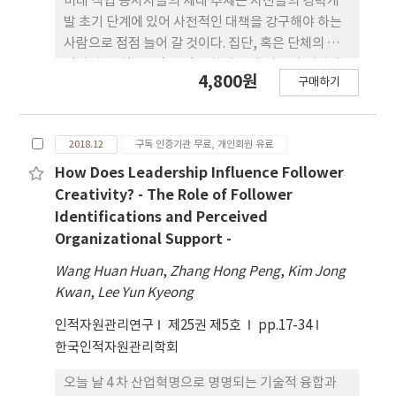
미래 직업 종사자들의 세대 추세는 자신들의 경력개
발 초기 단계에 있어 사전적인 대책을 강구해야 하는
사람으로 점점 늘어 갈 것이다. 집단, 혹은 단체의 인
적자원관리(HRM)를 적용 하기 전에 자신의 경력개
4,800원
구매하기
발 형성을 위한 사전 단계들을 미리 예측하고 개 개인
의 특성을 보다 잘 이해야 할 필요도 있다. 따라서 현
재의 연구는 미래의 핵심 직업 종사자들의 중재로 내
2018.12
구독 인증기관 무료, 개인회원 유료
적통제소재 (Internal Locus of Control) 가 능동
적인 직업 행동 (Proactive Career Behaviors) 들
How Does Leadership Influence Follower
을 실현 할 것 이라고 가설 하고 있다 (N=238). 결과
Creativity? - The Role of Follower
를 종합해 보자면 미래의 직업세계에는 자신들의 대
Identifications and Perceived
한 분명한 표현과 미래 직업의 적극적인 소유욕을 유
Organizational Support -
도하는 동기부여들을 활용해야 한다고 시사하고 있
Wang Huan Huan
,
Zhang Hong Peng
,
Kim Jong
다.
Kwan
,
Lee Yun Kyeong
인적자원관리연구
제25권 제5호
pp.17-34
한국인적자원관리학회
오늘 날 4 차 산업혁명으로 명명되는 기술적 융합과