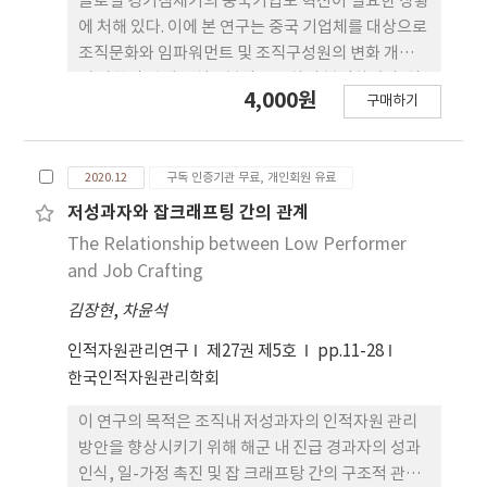
글로벌 경기침체기의 중국기업도 혁신이 필요한 상황
에 처해 있다. 이에 본 연구는 중국 기업체를 대상으로
조직문화와 임파워먼트 및 조직구성원의 변화 개방성
의 상황적 관계를 실증분석을 통하여 분석하였다. 실
4,000원
구매하기
증분석은 설문조사 방식으로 수행되었으며 구조방정
식 모델을 적용하였다. 실증분석을 통하여 외향적 문
화(시장지향적 문화)를 구축하는 것이 개인의 변화에
2020.12
구독 인증기관 무료, 개인회원 유료
​​대한 개방성을 향상시키는 효과적인 접근 방식임을
시사하고 있다. 따라서 경영자들은 구성원의 본질적
저성과자와 잡크래프팅 간의 관계
인 변화 동기를 개선하여 혁신을 촉진하고 조직에 혁
The Relationship between Low Performer
신가치와 시장성과 중심의 관리 및 평가기조를 유지
and Job Crafting
하는 것이 필요함을 제시하고 있다. 또한 시장지향적
김장현
,
차윤석
문화 조성을 위해서는 구성원에 대한 임파워먼트가
중요함을 확인하였다. 이는 권한 부여를 통해 개인의
인적자원관리연구
제27권 제5호
pp.11-28
변화에 ​​대한 적극성을 유도할 수 있기 때문이다. 이는
한국인적자원관리학회
일찍이 Erstad (1997)가 제안한 권한부여 및 조직변
화 모델의 타당성을 확인한 것이다. 아울러 경영자는
이 연구의 목적은 조직내 저성과자의 인적자원 관리
팀워크 지원(Cook, 1994), 정보 공유 및 학습을 통해
방안을 향상시키기 위해 해군 내 진급 경과자의 성과
구성원의 임파워먼트를 촉진할 수 있음을 확인하였
인식, 일-가정 촉진 및 잡 크래프탕 간의 구조적 관계