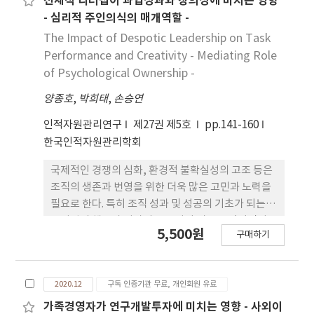
전제적 리더십이 과업성과와 창의성에 미치는 영향
이를 위하여 본 논문에서는 한국에 종사하는 203명의
직무배태성 두 가지 요소의 차별적 프로세스와 영향
- 심리적 주인의식의 매개역할 -
직원들을 대상으로 설문조사를 실시하였으며 회귀분
력을 비교하면서 진행하였다. 그리하여 본 연구에서
The Impact of Despotic Leadership on Task
석법으로 자료를 분석하였는데, 그 결과는 다음과 같
는 검증된 영향 관계의 고찰과 이론 및 실무적 시사점
Performance and Creativity - Mediating Role
다. 첫째, 노력-보상 불균형이 높을수록 잡 크래프팅
그리고 향후 과제를 서술하여 논의하고자 한다.
of Psychological Ownership -
이 높아지는 것으로 나타났다. 특히, 노력-보상 불균
양종호
,
박희태
,
손승연
형과 구조적 직무자원을 증가시키는 행동, 사회적 직
무자원을 증가시키는 행동, 그리고 도전적인 직무요
인적자원관리연구
제27권 제5호
pp.141-160
구를 증가시키는 행동에 정 (+)의 관계가 있는 것으로
한국인적자원관리학회
밝혀졌다. 그런데, 노력-보상 불균형과 방해되는 직무
요구를 감소시키는 행동에 관계가 없는 것으로 밝혀
국제적인 경쟁의 심화, 환경적 불확실성의 고조 등은
졌다. 또한 과도위임과 사회적 직무자원을 증가시키
조직의 생존과 번영을 위한 더욱 많은 고민과 노력을
는 행동, 도전적인 직무요구를 증가시키는 행동에 정
필요로 한다. 특히 조직 성과 및 성공의 기초가 되는
(+)의 관계가 있는 것으로 밝혀졌다. 둘째, 노력-보상
구성원의 행동과 성과의 중요성이 더욱 부각되면서
5,500원
불균형과 잡 크래프팅 간의 정적 관계는 지각이 고용
구매하기
이들을 동기부여하기 위해 다양한 조직관리 방식, 인
가능성이 낮을 때보다 높을 때 더 강하게 나타났다. 셋
적자원관리 제도 등이 소개 및 도입되고 있다. 그 중에
째, 노력-보상 불균형과 잡 크래프팅 간의 정적 관계
서도 조직에 대한 구성원의 책임감과 소속감을 유지
는 조직몰입이 낮을 때보다 높을 때 더 강하게 나타났
2020.12
구독 인증기관 무료, 개인회원 유료
시키고, 기본 임무 완수 및 창의적 업무 성과를 창출해
다. 넷째, 잡 크래프팅은 노력-보상 불균형과 반생산
낼 수 있도록 하는 리더의 능력과 자질이 더욱 요구되
가족경영자가 연구개발투자에 미치는 영향 - 사외이