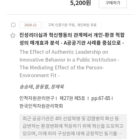
5,200원
구매하기
행하기 위해 국내 다양한 조직의 근로자 305명을 대
근 들어 점점 증가하고 있다. 녹색 경영에 관한 기존
상으로 설문을 수집하였다. 수집한 자료를 바탕으로
연구들에서는 녹색 경영의 의의와 중요성, 녹색 경영
위계적 다중회귀분석을 실시한 결과, 팔로워십 행동
의 성과, 그리고 녹색 경영에 대한 영향 요인에 관하여
2020.12
구독 인증기관 무료, 개인회원 유료
이 공유리더십에 정적인 영향을 미치는 것으로 나타
다루어 왔다. 본 논문에서는 녹색 경영 실행에 영향을
났으며, 팔로워십과 공유리더십의 관계에서 가상성
미치는 기업 내부의 촉진 동인에 관하여 살펴보았다.
진성리더십과 혁신행동의 관계에서 개인-환경 적합
의 조절효과가 유의하게 나타났다. 또한, 변화지향적
66개 중소 기업에 대한 통계 분석 결과, 외부 연계,
성의 매개효과 분석 - A공공기관 사례를 중심으로 -
가치의 조절효과도 유의미한 것으로 나타났으며, 부
R&D 역량, 그리고 조직 문화 모두 기업의 녹색 경영
The Effect of Authentic Leadership on
하의 변화적 가치가 리더보다 더 높을 때 팔로워십을
실행에 긍정적인 영향을 미치는 것으로 나타났다. 무
Innovative Behavior in a Public Institution -
통한 공유리더십을 더 강하게 발휘하는 패턴으로 나
엇보다도, 독립 변수들 가운데 조직 문화의 영향이 가
The Mediating Effect of the Person-
타났다. 연구결과를 토대로 본 연구의 학문적 시사점
장 두드러지는 것으로 파악되었다. 녹색 경영 요소들
Environment Fit -
과 실무적 시사점을 제시하고, 제한점과 향후 연구에
간의 관계를 주로 살펴본 기존 연구들과 달리, 녹색 경
대한 시사점을 제시하였다.
송승태
영 실행에 대한 기업 본원적 요소의 영향에 관하여 살
,
윤동열
,
장제욱
펴보았다는 점에서 본 논문은 의의가 적지 않다. 향후
인적자원관리연구
제27권 제5호
pp.67-85
연구에서는 더욱 다양한 기업 본원적 요소의 영향에
한국인적자원관리학회
관하여 살펴볼 필요가 있을 것이다.
최근 공공기관은 4차 산업혁명 및 감염병의 확산 등
급변하는 환경변화에 적응하기 위해 혁신을 도모하고
있으며, 이에 따라 구성원에 대해 긍정적인 동기를 부