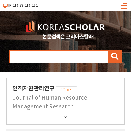
IP:216.73.216.252
메
뉴
검
색
인적자원관리연구
KCI 등재
Journal of Human Resource
Management Research
간
행
물