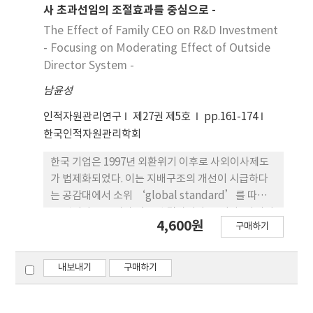
적 과업행동 간의 관계에서 매개역할을 하는 것으로
는 시점이다. 하지만 실제 조직에서는 바람직한 리더
사 초과선임의 조절효과를 중심으로 -
나타났다. 추가적으로 해당 연구를 통해 얻어진 결과
십 못지 않게, 상사의 강압적이고 비윤리적인 행동 또
The Effect of Family CEO on R&D Investment
들을 토대로 연구의 의의 및 한계 점, 향후 연구를 위
한 실존하며 이런 부정적 리더십에 의해 비용은 결코
- Focusing on Moderating Effect of Outside
한 제언 등을 통합적으로 논의하였다.
적지 않다. 아울러 리더의 파괴적인 영향력은 개인뿐
Director System -
만 아니라 조직 전체의 효율성 저하 및 조직문화의 파
남윤성
괴로 이어지고, 나아가 사회 및 국가 경쟁력 저하의 원
인이 되기도 한다. 본 연구에서는 조직 구성원의 과업
인적자원관리연구
제27권 제5호
pp.161-174
성과와 조직 경쟁우위의 원천으로 인식되는 창의성을
한국인적자원관리학회
저해하는 위계상 상급자인 상사의 파괴적이고 비윤리
적인 전제적 리더십의 부정적 영향과 이 과정에서의
한국 기업은 1997년 외환위기 이후로 사외이사제도
심리적 주인의식의 매개 효과에 관한 실증 연구를 수
가 법제화되었다. 이는 지배구조의 개선이 시급하다
행하였다. 육군 간부(장교 및 부사관)를 대상으로 부
는 공감대에서 소위 ‘global standard’를 따르
하와 그들의 직속상사로 구성된 총 211쌍의 설문자료
는 것이라는 논리가 적용된 결과이다. 그러나, 사외이
4,600원
를 분석한 결과, 상사의 전제적 리더십은 구성원들의
구매하기
사제도는 소유와 경영이 분리된 상황을 전제하고, 최
심리적 주인의식과 부적(-) 관계를 가지는 것으로 나
고경영자를 이기적 기회주의자로 가정하는 대리인이
타났고, 낮아진 심리적 주인의식이 전제적 리더십이
론에 근거한 대표적인 내부통제메커니즘이다. 한국
내보내기
구매하기
과업성과와 창의성에 미치는 부정적 효과를 매개하는
기업과 같이 소유와 경영이 철저하게 분리되지 않은
것으로 확인되었다. 본 연구 결과는 전제적 리더가 조
상황과 획일적으로 최고경영자가 이기적이고 기회주
직 구성원의 심리적 주인의식을 저해하는 파괴적 요