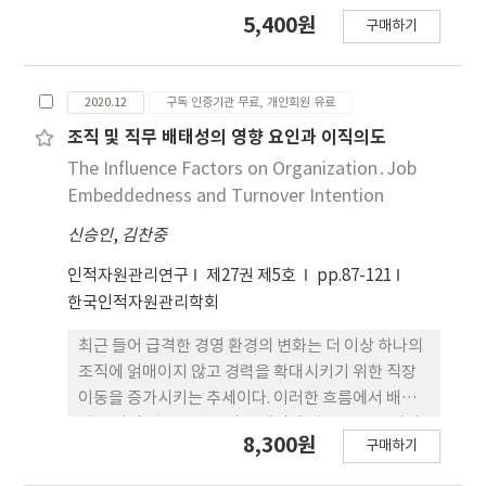
여할 수 있는 진성리더십의 역할이 보다 강조되고 있
5,400원
구매하기
다. 본 연구에서는 공공기관 내 진성리더십과 구성원
의 혁신행동에 대한 관계를 규명하였고, 양자 간의 관
계에서 개인-환경 적합성의 매개효과를 분석하였다.
2020.12
구독 인증기관 무료, 개인회원 유료
이를 위해 A공공기관에 재직 중인 직원들을 대상으로
총 350부의 설문지를 배포하여 이 중 유효한 설문인
조직 및 직무 배태성의 영향 요인과 이직의도
215부에 대하여 통계분석을 실시하였다. 분석결과 진
The Influence Factors on Organization․Job
성리더십은 혁신행동에 긍정적인 영향을 미치는 것으
Embeddedness and Turnover Intention
로 나타났고, 개인-환경 적합성 또한 구성원의 혁신행
신승인
,
김찬중
동에 유의한 정(+)의 영향을 미치는 것으로 나타났다.
진성리더십과 구성원의 혁신행동과의 관계에서 개
인적자원관리연구
제27권 제5호
pp.87-121
인-환경 적합성의 매개효과를 살펴보면, 개인-환경
한국인적자원관리학회
적합성 모두 유의한 영향을 미치는 것으로 나타났으
나, 매개변수의 하위요인 중 개인-직무 적합성과 개
최근 들어 급격한 경영 환경의 변화는 더 이상 하나의
인-조직 적합성은 부분매개하고 개인-상사 적합성은
조직에 얽매이지 않고 경력을 확대시키기 위한 직장
완전매개하는 것으로 나타났다. 본 연구는 공공기관
이동을 증가시키는 추세이다. 이러한 흐름에서 배태
에서의 진성리더십과 구성원 혁신행동과의 관계에서
성은 이직 관련 변수들의 한계점에 기반을 두고 제시
8,300원
구매하기
개인-환경 적합성의 매개효과를 분석함으로써, 진정
된 개념이다. 인사조직 분야에서 배태성 연구들은 꾸
성을 가진 리더가 인적자원을 활용함에 있어 개인-환
준히 진행되어 왔으며, 구성 타당성이나 개념적인 정