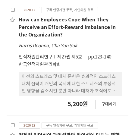
경 적합성을 고려할 경우 구성원이 보다 혁신적으로
립에 대한 새로운 의견들이 제시되고 있다. 이에 본 연
2020.12
구독 인증기관 무료, 개인회원 유료
행동한다는 것을 규명하였다. 특히 민간기업에 비해
구는 배태된다는 개념의 바탕에 대한 이론 및 실증적
비교적 경직된 조직문화를 가지고 있는 공공기관에서
확인을 위해 조직과 직무 두 가지 차원에 주목하였다.
How can Employees Cope When They
도 진성리더십이 발휘되면 구성원이 혁신적인 행동을
또한 상당 부분 한정적으로 이루어진 배태성의 선행
Perceive an Effort-Reward Imbalance in
할 수 있다는 것과, 진정성 있는 리더가 구성원 개인과
요인으로 신뢰와 성과-보상 연계성 및 경력지향성의
the Organization?
개인에 대한 직무, 조직, 상사에 대한 적합성을 상승
차별적 영향 관계에 관심을 두었다. 그러한 이 후 이직
Harris Deonna
,
Cha Yun Suk
시킴으로써 혁신행동을 유도할 수 있다는 것을 밝혔
의도로 연결되는 선상에서 조직 및 직무배태성의 프
다는 점에서 의미가 있다.
로세스 역할을 살펴보고자 한다. 본 연구의 이론 정립
인적자원관리연구
제27권 제5호
pp.123-140
을 위한 배경은 사회적으로 여러 요인들이 교환되는
한국인적자원관리학회
개념을 제시하는 사회교환이론에 기초하여 이루어진
이전의 스트레스 및 대처 문헌은 효과적인 스트레스
다. 또한 국내에서 다소 생소한 조직배태성 측정 도구
대처 전략이 개인의 복지에 대한 스트레스의 부정적
를 도입하여 타당성과 신뢰성을 검증하고자 하였다.
인 영향을 감소시킬 뿐만 아니라 대처가 조직에도 도
더 나아가 실증 분석을 위해 직장인들을 대상으로 3주
움이 될 수 있다고 제안한다. 본 연구에서는 노력-보
의 시차를 둔 설문 조사를 진행하여 241개의 분석 자
5,200원
구매하기
상 불균형이 직원의 잡 크래프팅에 어떠한 영향을 미
료를 활용하였다. 결과에 따르면 신뢰 및 성과-보상
치는지 알아보고 이 관계에서 직원의 지각이 고용가
연계성, 경력지향성은 조직 및 직무배태성과 긍정적
능성과 조직몰입이 조절역할을 하는지 알아보고자 하
인 관계로 나타났다. 더 나아가 선행 요인들과 이직의
2020.12
구독 인증기관 무료, 개인회원 유료
였다. 또한, 노력-보상 불균형과 반생산적 과업행동
도에 각각의 배태성이 보여주는 매개효과 역시 유효
간 관계를 잡 크래프팅이 매개하는지 알아보고였다.
한 것으로 확인되었다. 이러한 분석 과정에서 조직 및