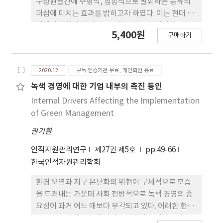
구성원들간에 수평적, 집합적으로 발휘하는 공유리
및 상사가 진급 경과자가 성과인식을 높일 수 있도록
더십에 미치는 효과를 밝히고자 하였다. 이는 현대 조
환경을 조성할 필요가 있다. 셋째, 진급 경과자의 일-
직에서 역할과 책임을 공유하는 분산된 리더십
5,400원
가정 촉진이 잡 크래프팅에 정(+)적인 영향을 끼침으
구매하기
(distributed leadership)을 확대하는 흐름에 부응
로 일-가정 촉진 요인에 보다 관심을 가져야 한다. 넷
하는 구성원의 행동을 찾고자 함이다. 그 과정에서 최
째, 진급 경과자의 성과인식이 잡 크래프팅간에 일-가
근의 정보통신기술의 변화에 따라 증가하는 업무환경
정 촉진이 조절함이 나타났다. 그러나, 상호작용변수
2020.12
구독 인증기관 무료, 개인회원 유료
특성을 반영하는 업무 가상성(virtuality)의 조절효
는 부(-)적으로 조절하는 것으로 나타났다. 따라서,
과를 검증하였다. 가상성은 비대면 업무환경에서 시
녹색 경영에 대한 기업 내부의 촉진 동인
성과인식과 일-가정 촉진의 상호작용에 있어서 부(-)
간과 공간의 제약을 극복하는 데 기여를 하고 있는 지
Internal Drivers Affecting the Implementation
의 영향이 나타나지 않도록 하는 요인에 관심을 가져
원적 기술이지만, 리더십을 공유하는 과정에서는 팔
of Green Management
야 한다. 이 연구의 제언으로 첫째, 진급 경과자의 대
로워십의 효과를 약화시킬 가능성을 밝히고자 하였
상을 확대하는 것이다. 계급 간 또는 다른 부대나 군
권기환
다. 부하의 변화지향적 가치는 최근 조직에서 중요시
및 기관에도 적용할 필요가 있다. 둘째, 진급 경과자의
하는 것으로, 이 가치는관계적 관점에서 조작화하여
인적자원관리연구
제27권 제5호
pp.49-66
일-가정 촉진에 영향을 주는 환경변수를 확인할 필요
조절효과를 검증하였다. 공식적 리더인 팀장과 비교
한국인적자원관리학회
가 있으며, 셋째, 성과인식과 일-가정 촉진의 상호작
하여, 부하의 변화지향적 가치가 높을 때 팔로워십-공
용이 부(-)적 영향이 나타나지 않도록 해야 하며 또한
유리더십 관계를 촉진하는 조절효과를 보았다. 부하
환경 오염과 지구 온난화의 위협이 구체적으로 모습
왜 상호작용이 부(-)로 나타나는지 더 확인할 필요가
의 변화지향적 가치가 더 높아서 불일치할 때, 팔로워
을 드러내는 가운데 사회 전반적으로 녹색 경영의 중
있다.
십에 의해 구성원들이 공유리더십을 보다 원활하게
요성이 과거 어느 때보다 부각되고 있다. 이러한 현실
발휘하는 현상을 검증하고자 한 것이다. 본 연구를 수
흐름을 반영하여 녹색 경영을 실행하는 기업들이 최