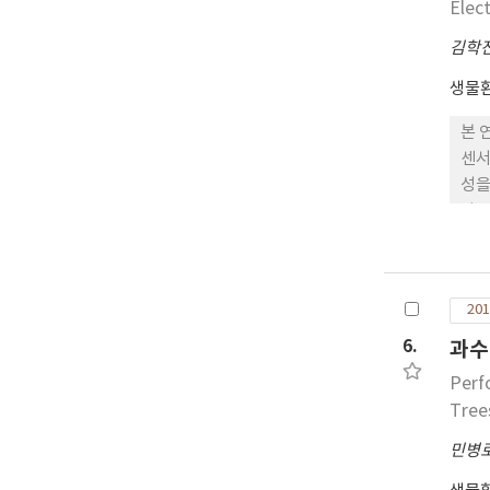
Elec
김학
생물
본 
센서
성을
다.
제어
나타
분퍼
201
형태
류별
6.
과수
과 
Perf
증발
Tree
였을
후 
민병
험이