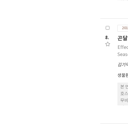
차광
30
로 
여,
201
8.
곤달
Effe
Seas
김기
생물
본 
호스
무비
위 
14
곤달