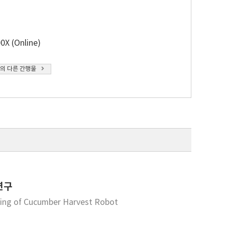
0X (Online)
의 다른 간행물
연구
sing of Cucumber Harvest Robot