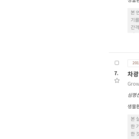
생물
본 
기를
간격
같은
볼 
기에
한 
201
서는
30
7.
차광
제기
Grow
가장
심명
생물
본 
한 
한 