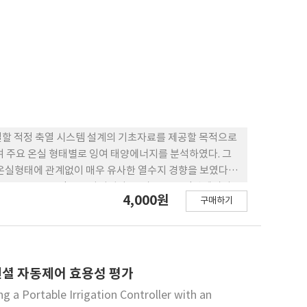
하고 있어서 측창 주변의 외부 풍속이 최대 0.9m·s-1(평
기량과 풍속 및 실내외 온도차와의 관계를 비교 분석해 본 결
설계를 위한 열평형모델에 적용하여 증발산계수를 추정해 본
일반적인 온실의 설계 권장 값과 유사한 경향을 나타냈다. 따라
 사용하면 적당할 것으로 판단된다.
열할 적정 축열 시스템 설계의 기초자료를 제공할 목적으로
 이용하여 주요 온실 형태별로 잉여 태양에너지를 분석하였다. 그
, 온실형태에 관계없이 매우 유사한 열수지 경향을 보였다.
 20.0~29.0% 정도로 나타났다. 그리고 소요 난방에너지
4,000원
구매하기
있을 것으로 나타났다. 07-단동-1형과 07-단동-3형의 경우도
지하는 비율은 온실 형태별로 각각 약 20.0~26.0% 및
.0~211.0% 및 62.0~228.0% 정도 보충할 수 있는 량
역은 잉여 태양에너지만으로도 난방에너지를 충당할 수 있
셜 자동제어 효용성 평가
ng a Portable Irrigation Controller with an