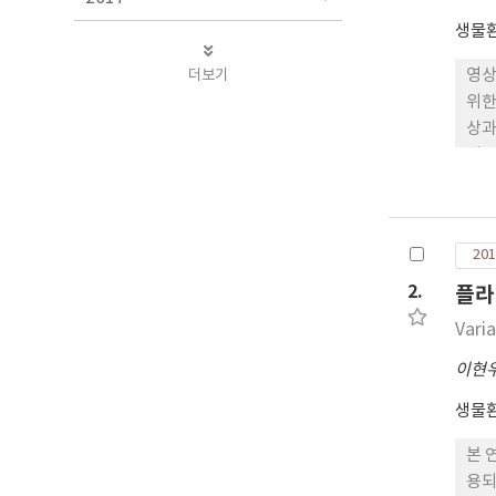
생물
더보기
영상
위한
상과
개,
12
격으
되었
201
출력
인식
2.
플라
좌표
Vari
이현
생물
본 
용되