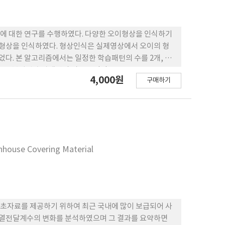
에 대한 연구를 수행하였다. 다양한 오이형상을 인식하기
형상을 인식하였다. 형상인식은 실제영상에서 오이의 형
었다. 본 알고리즘에서는 일정한 학습패턴의 수를 2개, 3
 복원된 출력패턴의 비율은 각각 65.0%, 45.0%,
4,000원
구매하기
으로 많이 검출되었다. 오이의 특정형상 검출은 30×30간
이인식의 처리시간은 약 0.5~1초/1개(패턴) 빠르게 검출
력패턴은 96~99%의 제거율을 나타내었다. 오이로 인식된
 연구에서는 신경회로망을 이용하여 오이의 형상 및 위치를
습패턴과 유사한 출력패턴의 좌표를 가지고, 오이의 위치
eenhouse Covering Material
초자료를 제공하기 위하여 최근 국내에 많이 보급되어 사
류열전달계수의 변화를 분석하였으며 그 결과를 요약하면