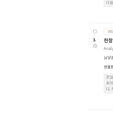
다음
되는
을 
기존
가 
201
이나
었다
3.
천창
정하
Anal
에서
남상
생물
온실
토마
다.
회(
경우
해야