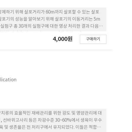
방제하기 위해 살포거리가 60m까지 살포할 수 있는 살포
 살포기의 성능을 알아보기 위해 살포기의 이동거리는 5m
 실험구 총 30개의 실험구에 대한 영상 처리한 결과 다음과
화 시킨 후 평균한 경우 전 구간에서 살포가 잘 된 것을
4,000원
구매하기
3m/s로 이동하면서 살포 한 경우 15m 이동한 경우 살포
 이동거리별 이치화 비율은 중소형 살포기가 출발하면서 살포
포율을 나타냈다. 높게 나온 구간은 방제기가 출발한 점에
동한 경우는 30m 구간에서 51.17, 15m 이동한 경우는
 51.84%로 높게 나타났다. 이동거리별 검정색 비율은 방
방제기가 15m 이동한 경우 60m의 구간에서 6.79%로
lication
양치류의 효율적인 재배관리를 위한 광도 및 영양관리에 대
 선바위고사리 등은 차광수준 30~60%에서 생육이 우수
생육 및 생존율은 전 처리구에서 유지되었다. 이들은 적합한