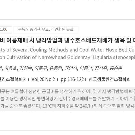
수준에서 시비할 경우 식물의 관상가치가 높아지고(엽색 변화)생육도 향
~60%, 참새발고사리는 60%, 그리고 개고사리는 0~30%에서 생육이 우
보였으나, 일부차광 처리구에서는 시비함에 따라 생존율이 감소하였다. 또
 생육관리가 쉽지 않은 식물로 판단되었다. 시비 및 광도에 따른 상록성 및
1.06
구독 인증기관 무료, 개인회원 유료
비 여름재배 시 냉각방법과 냉수호스베드재배가 생육 및 
cts of Several Cooling Methods and Cool Water Hose Bed Cu
on Cultivation of Narrowhead Goldenray 'Ligularia stenocep
덕
,
이응호
,
김원배
,
이준구
,
유동림
,
권영석
,
이종남
,
장석우
,
홍순춘
환경조절학회지
Vol.20 No.2
pp.116-122
한국생물환경조절학회
연구는 여름철에 신선한 곤달비를 생산하기 위하여, 몇 가지 냉각방법에 
를 이용한 경제적인 팽연화왕겨 간이수경재배베드를 개발하기 위하여 수행
가림 순으로 좋았으며, 13℃의 지히수를 약 240/hr의 유속으로 흘려 냉각
부분냉방을 위해 개발된 호스베드시스템은 Φ15cm의 벽과, 유기배지로 
~22℃ 범위에서 공급되었을 때 배지의 온도는 18~23℃로 유지되어 냉
비 군락부위의 온도는 약 0.5℃, 근권부의 온도는 약 3℃ 낮은 등 냉각