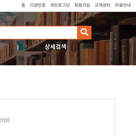
홈
기관인증
개인로그인
회원가입
고객센터
이용안내
검
색
상세검색
trol