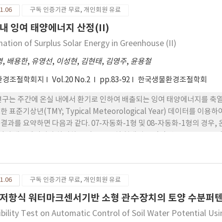
 사용한 단동 온실은 인접 동 간격이 1.2m에 불과한 밀집된 단지 내에 위치
1.06
구독 인증기관 무료, 개인회원 유료
0.4m·s-1에 불과하고 풍력에 의한 환기효과를 기대하기가 어려웠다. 환
중력환기가 우세함을 확인 할 수 있었다. 본 환기실험 자료를 온실의 환기
내 잉여 태양에너지 산정(II)
 0.39~0.85의 범위(평균 0.62)를 보였고, 다른 연구자들이 제시하는 
mation of Surplus Solar Energy in Greenhouse (II)
토마토 재배 단동 플라스틱 온실의 환기설계에서 증발산계수는 0.6 정도를
명
,
배용한
,
유영선
,
이성현
,
김현태
,
김영주
,
윤용철
환경조절학회지
Vol.20 No.2
pp.83-92
한국생물환경조절학회
연구는 주간에 온실 내에서 환기로 인하여 배출되는 잉여 태양에너지를 축
한 표준기상년(TMY; Typical Meteorological Year) 데이터를
결과를 요약하면 다음과 같다. 07-자동화-1형 및 08-자동화-1형의 경우
 잉여 태양에너지가 차지하는 비율은 온실 형태별로 각각 약 20.0~29.0% 및
온실 형태별로 각각 약 54.0~225.0% 및 53.0~218.0% 정도 보충할 수 
형태에 관계없이 매우 유사한 열수지 경향을 보였다. 즉, 잉여태양에너지가 차
.0~27.0% 정도로 나타났다. 그리고 소요 난방에너지를 온실 형태별로 각각 약 57
1.06
구독 인증기관 무료, 개인회원 유료
. 그리고 온실형태에 관계없이 대관령 및 수원지역을 제외하면 나머지 지
 알 수 있었다.
저항식 워터마크센서기반 소형 관수장치의 토양 수분퍼텐
ibility Test on Automatic Control of Soil Water Potential Usi