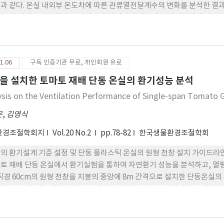
과 같다. 온실 내외부 온도차에 따른 관류열전달계수의 변화를 분석한 결
 온실 내외부 온도차의 값이 다르게 나타났기 때문에 온실 피복재에 대한
나타내는 온실 내외부 온도차 범위에서의 관류열전달계수를 채택하여야할 
의 연구결과와 잘 일치하였으나 안정된 값을 나타내는 온도차이의 구체적인
필요할 것으로 판단된다. 풍속에 따른 관류열전달계수의 증가율은 연구자에 
1.06
구독 인증기관 무료, 개인회원 유료
 커튼을 설치한 온실과 같이 보온성을 높인 온실은 일중피복온실에 비해 풍
. 관류열전달계수의 기존 연구결과들을 분석한 결과 연구자에 따라 값이 
을 설치한 토마토 재배 단동 온실의 환기성능 분석
는데 필요한 적절한 관류열전달계수를 제시하기 위해서는 우선 측정을 위한
ysis on the Ventilation Performance of Single-span Tomat
 실제로 사용되고 있는 주요 피복재별로 구체적인 관류열전달계수가 구해져
운
,
김영식
환경조절학회지
Vol.20 No.2
pp.78-82
한국생물환경조절학회
의 환기설계 기준 설정 및 단동 플라스틱 온실의 원형 천창 설치 가이드라
토 재배 단동 온실에서 환기실험을 통하여 자연환기 성능을 분석하고, 열
 직경 60cm의 원형 천창을 지붕의 중앙에 8m 간격으로 설치한 단동온실의 
평균 0.17회 min-1)의 범위를 보여 상당히 낮은 것으로 나타났다. 그
에는 봄이나 가을철에 필요한 환기량을 충족할 수 있을 것으로 판단되며,
만 가능할 것으로 판단되므로 광투과를 저해하지 않으면서 지붕의 개구면적을