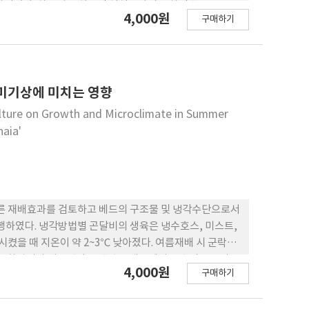
상되었다. 하록성 양치류인 설설고사리는 차광수준
4,000원
구매하기
수한 것으로 나타났다. 이들은 시비에 의한 효과는 부분적으
한 이들은 모든 처리구에서 생장량도 감소하는 경향을 보
 하록성 양치류의 생육반응에 차이를 보였다.
미기상에 미치는 영향
lture on Growth and Microclimate in Summer
haia'
따른 재배효과를 검토하고 베드의 구조물 및 냉각수단으로서
하였다. 냉각방법별 곤달비의 생육은 냉수호스, 미스트,
시켰을 때 지온이 약 2~3℃ 낮아졌다. 여름재배 시 군락부
팽연화왕겨가 이용된다. 냉수호스베드에서 냉수의 온도가
4,000원
구매하기
각효과가 양호하였으며, 스티로폼베드에 비하여 호스베드의
효과가 있었다. 국부냉방을 위한 호스베드시스템은 곤달비와