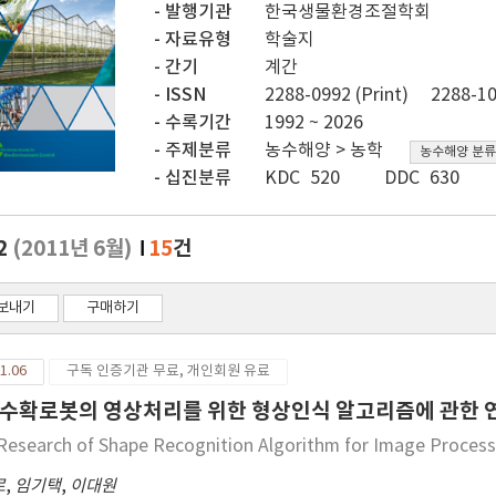
발행기관
한국생물환경조절학회
자료유형
학술지
간기
계간
ISSN
2288-0992 (Print)
2288-10
수록기간
1992 ~ 2026
주제분류
농수해양 > 농학
농수해양 분류
십진분류
KDC 520
DDC 630
.2
(2011년 6월)
15
건
보내기
구매하기
1.06
구독 인증기관 무료, 개인회원 유료
수확로봇의 영상처리를 위한 형상인식 알고리즘에 관한 
Research of Shape Recognition Algorithm for Image Proces
로
,
임기택
,
이대원