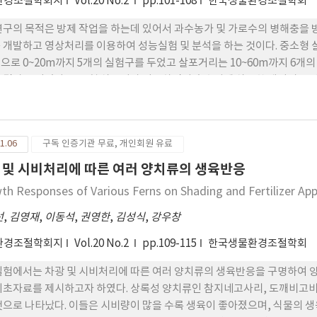
환경조절학회지
Vol.20 No.2
pp.101-108
한국생물환경조절학회
연구의 목적은 방제 작업을 하는데 있어서 과수농가 및 가로수의 병해충을 
 개발하고 영상처리를 이용하여 성능실험 및 분석을 하는 것이다. 중소형
으로 0~20m까지 5개의 실험구를 두었고 살포거리는 10~60m까지 6개의
 결과를 얻었다. 중소형 살포기가 이동하면서 흡수지에 살포한 데이터를 이치
수 있었고 살포기가 정지하면서 살포량이 낮게 나타났다. 중소형 살포기가 0.
서 30m 떨어진 용지에 이치화 값이 121로 가장 살포가 높게 나타났다.
경우가 살포율이 높게 나타났다. 이치화 결과에 의해 전구간에서 일정한 분
1.06
구독 인증기관 무료, 개인회원 유료
 20m에서 50.23%, 방제기가 5m이동한 20m구간에서 50.21%, 10m 이
m 구간에서 52.64%, 방제기가 정지하면서 살포한 경우는 20m의 구간에서
 및 시비처리에 따른 여러 양치류의 생육반응
로부터 40m까지의 거리까지 살포가 원활하게 이루어지는 것으로 나타났다. 
th Responses of Various Ferns on Shading and Fertilizer App
 낮게 나타났다.
선
,
김영재
,
이동석
,
권영한
,
김성식
,
강우창
환경조절학회지
Vol.20 No.2
pp.109-115
한국생물환경조절학회
실험에서는 차광 및 시비처리에 따른 여러 양치류의 생육반응을 구명하여 
기초자료를 제시하고자 하였다. 상록성 양치류인 참지네고사리, 도깨비고비,
것으로 나타났다. 이들은 시비량이 많을 수록 생육이 좋아졌으며, 식물의 