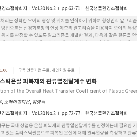
환경조절학회지
Vol.20 No.2
pp.63-71
한국생물환경조절학회
처리는 정확한 오이의 형상 및 위치를 인식하기 위하여 형상인식 알고리즘
 방법으로는 신경회로망의 연상 메모리 알고리즘을 이용하여 오이의 특정
 위치를 판정할 수 있도록 알고리즘을 개발한 결과, 다음과 같은 결론을 얻
 4개를 각각 기억시켜 샘플패턴 20개를 실험하여 연상시킨 결과, 학습패턴으로
.5%로 나타났다. 이는 학습패턴의 수가 많을수록 수렴할 때, 다른 출력패턴
로 자동검출 되도록 처리하였다. 실제영상에서 자동 검출로 처리한 결과, 오
다. 또한, 다섯 개의 실제 영상에서 실험한 결과, 학습패턴에 대한 다른 출
1.06
구독 인증기관 무료, 개인회원 유료
패턴 중에서, 오검출된 출력패턴의 비율은 0.1~4.2%를 나타내었다. 본
할 수 있도록 알고리즘을 개발하였다. 오이의 위치측정은 실제영상에서 학
스틱온실 피복재의 관류열전달계수 변화
를 추정할 수 있었다.
ation of the Overall Heat Transfer Coefficient of Plastic Gr
우
,
소레이멘디옵
,
김영식
환경조절학회지
Vol.20 No.2
pp.72-77
한국생물환경조절학회
연구는 국내 상업용 온실 피복재의 관류열전달계수를 산정히는데 필요한 기
고 있는 플라스틱필름으로 피복된 온실에 대해 관류열량을 측정하고 관