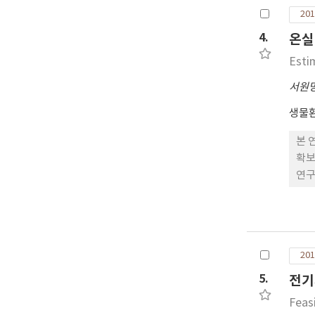
험에
201
균 
과 
4.
온실
결과
Esti
서 
서원
생물
본 
확보
연구
즉,
를 
온실
21
201
이다
음을
5.
전기
Feas