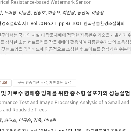
trical Resistance-based Watermark Sensor
진
,
노미영
,
이동훈
,
전상호
,
허승오
,
최진용
,
정선옥
,
이중용
환경조절학회지
Vol.20 No.2
pp.93-100
한국생물환경조절학회
연구에서는 국내의 시설 내 작물재배에 적합한 자동관수 기술을 개발하기 
를 장착한 소형 컨트롤러를 작물재배에 활용하여 자동관수기술의 효용성을 
 갖는 토양을 격리베드에 인공적으로 조성한 후 토마토를 정식하여 수분퍼
 점적관수에 따른 토양 내 깊이별 수분변화는 Sentek 축전형 수분센서
성능은 (-)20kPa 수준부근에서 유지되지 않고 반복적으로 0~(-)20k
났다. 특히, 물 공급은 관수시마다 약 50~60분 비교적 긴 시간동안 진
텐셜의 변화가 계단응답 반응의 형태로 변하는 불량한 측정해상도를 나타
1.06
구독 인증기관 무료, 개인회원 유료
가 다공컵식 수분장력계에 비해 수분값에 연속적으로 반응할 수 없는 구조
 수분변화는 그 기울기가 토성별로 서로 달랐으며 양질사토의 경우 수분함
 및 가로수 병해충 방제를 위한 중소형 살포기의 성능실험
밤의 경우 시간에 따른 변화율이 달라서 변곡선의 형태를 나타내었다. 이러
ormance Test and Image Processing Analysis of a Small and M
량 차이가 발생하였기 때문인 것으로 판단하였다. 직물에서 20cm 떨어
s and Roadside Trees
 때 세가지 토양 모두 관수에 의한 변화정도는 미미하여 직물에 인접한 곳
연구에서 양질사토 베드에서 관찰된 토마토 생육 불량 문제 개선과 관수멈
로
,
최진호
,
이규승
,
김웅
,
이대원
 요구되었다.