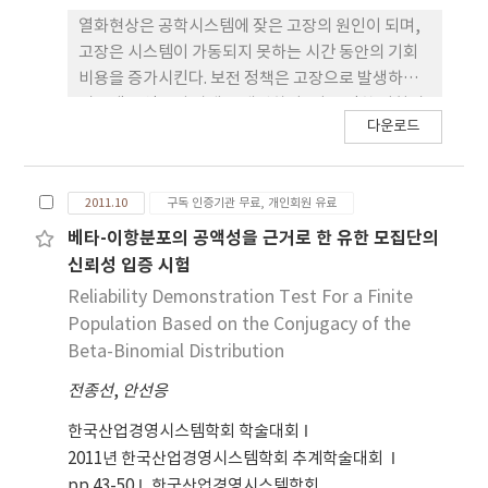
준에 영향을 주지 못함을 의미한다. 즉 후각 자극이 청
열화현상은 공학시스템에 잦은 고장의 원인이 되며,
각자극에 대한 마스킹 효과가 일어나지 않음을 시사
고장은 시스템이 가동되지 못하는 시간 동안의 기회
한다.
비용을 증가시킨다. 보전 정책은 고장으로 발생하는
시스템 운영중지 상태를 개선하며, 이로 인한 기회비
다운로드
용을 줄이는 목적으로 실시한다. 일반적으로 보전 정
책은 불완전 보전효과를 지니기 때문에 현실의 상황
을 최대한 반영하는 보전 정책을 수립하기 위해서는
2011.10
구독 인증기관 무료, 개인회원 유료
이를 고려해야 한다. 개선 요소(improvement
factor) 방법은 불완전 보전 효과를 표현하는 방법 가
베타-이항분포의 공액성을 근거로 한 유한 모집단의
운데 하나이며 대표적으로 나이 감소 요소와 위험률
신뢰성 입증 시험
증가 요소가 있다. 본 연구는 보전 정책의 불완전 보전
Reliability Demonstration Test For a Finite
효과를 고려하는 방법으로 나이 감소 요소와 위험률
Population Based on the Conjugacy of the
증가 요소를 결합한 하이브라드 요소(hybrid
Beta-Binomial Distribution
factor)를 사용한다. 보전 정책은 신뢰성 수준에 따라
전종선
,
안선응
서 시행 사점이 결정될 수 있기 때문에 보전 시점을 결
정하는 방법으로 특정 신뢰성 수준을 설정하고 이를
한국산업경영시스템학회 학술대회
만족하는 예방보전 정책을 결정 한다. 즉, 본 연구에서
2011년 한국산업경영시스템학회 추계학술대회
는 하이브라드 요소를 이용하여 불완전 보전 효과를
pp.43-50
한국산업경영시스템학회