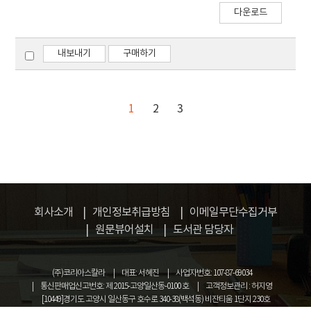
다운로드
efficiency in state of a silicon wafer of a solar
cell was presented newly and studied its
limits. The first approach analyzed
내보내기
구매하기
correlation between quality characteristics
which was currently known and the quality of
the last production. Also, The special factor
1
2
3
which was unknown to a general factor until
now was found. This paper presented the
time series analytical model which was
transformed in order to forecast exactly the
influence that these special quality
characteristics were immersed in to the
회사소개
개인정보취급방침
이메일무단수집거부
conversion efficiency of cells. Using the
원문뷰어설치
도서관 담당자
correlation of forecasted value along the
arbitrary change of measured value, the
most optimized reduction factor for
(주)코리아스칼라
대표: 서혜진
사업자번호: 107-87-69034
calculation of weight to be suitable for this
통신판매업신고번호: 제 2015-고양일산동-0100 호
고객정보관리 : 허지영
model was defined.
[10449]경기도 고양시 일산동구 호수로 340-38(백석동) 비잔티움 1단지 230호