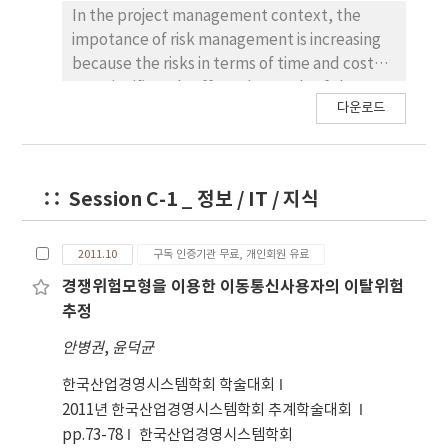
City project.
In the project management context, the
impotance of risk management is increasing
because the risks in terms of time and cost
may significantly affect the result of the
다운로드
project. In general, the management of
projects schedule risk is achieved by
modeling project schedule with PERT/CPM
techniques, then performing risk assesment
Session C-1 _ 정보 / IT / 지식
with monte-carlo simulation method.
However, these approach can not reflect
constraints, which may be occurred during
2011.10
구독 인증기관 무료, 개인회원 유료
the project execution, and cope with
경쟁위험모형을 이용한 이동통신사용자의 이탈위험
uncertainty in the future. As these
추정
constraints may affect time and cost which
안병권
,
윤덕균
are the crucial evaluation factor to the
project, they must be identified and
한국산업경영시스템학회 학술대회
evaluated to manage the future project risk
2011년 한국산업경영시스템학회 추계학술대회
before the project is started. This paper
pp.73-78
한국산업경영시스템학회