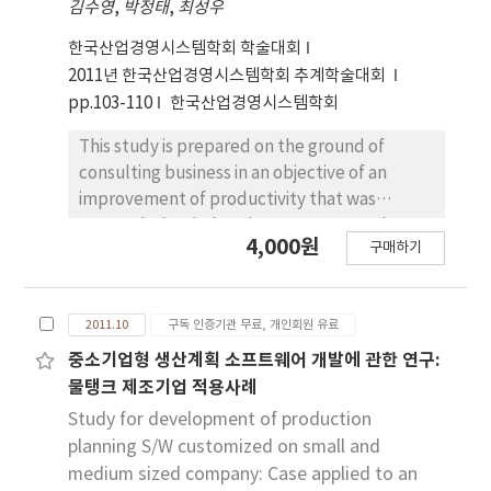
various kinds of materials. The purpose of this
김수영
,
박정태
,
최성우
research is to analyze the influence of
한국산업경영시스템학회 학술대회
unspecified contents on the RFID
2011년 한국산업경영시스템학회 추계학술대회
detectability of reusable multi-folding box
pp.103-110
한국산업경영시스템학회
and predict the reading rate on various
conditions. At first, we selected a list of test
This study is prepared on the ground of
materials from expert interview and
consulting business in an objective of an
literature survey and performed
improvement of productivity that was
experimental design to investigate influence
proceeded on industrious-purpose reel
by materials. Then, we built a prediction
4,000원
구매하기
manufacturer, S corp. the purpose of this
model using support vector machine (SVM)
study is to achieve an improvement of
to predict reading rate on various conditions.
productivity of the production line of
The proposed model is based on intelligent
2011.10
구독 인증기관 무료, 개인회원 유료
industrious-purpose reel via 4M analysis and
machine learning algorithm. It gave a high
separate team activities. The method for
중소기업형 생산계획 소프트웨어 개발에 관한 연구:
accuracy of prediction, and provided robust
study was proceeded with 4M analysis via
물탱크 제조기업 적용사례
combinations of conditions as to
video recording, one of the steps of separate
Study for development of production
detectability on various contents. Finally, we
team activities. Separate team activity is
planning S/W customized on small and
performed sensitivity analysis about marginal
newly established concept, indicating what is
medium sized company: Case applied to an
detectability of influencing factors and
modified and expanded partial process