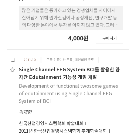
products can be made in a machine. So there
will be multiple theoretical cycle times in a
많은 기업들은 증가하고 있는 경쟁업체들 사이에서
machine, but they have not been extensively
살아남기 위해 원가절감이나 공정개선, 연구개발 등
considered for setting up theoretical cycle
의 다양한 분야에서 투자를 아끼지 않고 있다. 그러나
times in previous research. Futhermore the
물류비용 감소에 대한 연구는 많이 부족한 실정이다.
limitation to measure a performance of an
4,000원
구매하기
현재 나무로 만든 포장용 상자가 많이 사용되고 있으
operation which is consists of multiple
나 무게가 무겁고 사용 후 폐기비용이 발생하여 물류
machines is often mentioned in previous
비용의 상승을 초래하고 있다. 본 논문은 물류비용을
research. This paper shows how to measure
2011.10
구독 인증기관 무료, 개인회원 유료
감소하기 위한 수단으로 친환경적이고 회수 및 재사
OOE based on multiple theoretical cycle
용이 가능한 포장용 플라스틱 다단상자를 개발한다.
Single Channel EEG System BCI를 활용한 양
time.
상자의 설계에서 효율성과 경제성을 고려하여 회수
자간 Edutainment 기능성 게임 개발
시 상자의 부피를 감소하여 물류비용을 최소화하였
Development of functional twosome games
다. 또한 각 주요 부품을 구조 해석하여 허용 범위 내
of edutainment using Single Channel EEG
에서 안전성을 검증하였다.
System of BCI
김재현
한국산업경영시스템학회 학술대회
2011년 한국산업경영시스템학회 추계학술대회