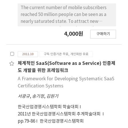
proposes a methodology for project
schedule risk management by identifying and
The current number of mobile subscribers
enforcing the constraints which may be
reached 50 million people can be seen as a
occurred in complex and uncertain project
nearly saturated state. To attract new
environment. First, project risk constraints
customers means that coming to take away
4,000원
구매하기
are identified and categorized into time,
from the competition’s customers, so there
dependancy, and branching. Then, project
are the fierce competition to attract to
schedule model with constraints is
customers. So if there are signs of churn, it
2011.10
구독 인증기관 무료, 개인회원 유료
converted to CPN(Colored Petri Net) which
should be quickly analysed to avoid moving
can represent all the identified constraints to
to competition. This paper estimated the
체계적인 SaaS(Software as a Service) 인증제
assess and predict schedule risk. Finally, the
churn of mobile users by using Competing
도 개발을 위한 프레임워크
expected risk of the project (in terms of time
risks model and Bayes’ theorem, and
A Framework for Developing Systematic SaaS
and cost) is assessed and predicted by
proposed how to prevent it. Proposed
Certification Systems
performing Petri Net simulation. By using the
method was verified through the
methodology proposed in this paper, the risk
서광규
,
송기정
,
김원기
experiment, and it has been shown that the
in terms of time and cost in project schedule
results of using the model is effectively
한국산업경영시스템학회 학술대회
model can be assessed and predicted more
predict the probability of churn of mobile
2011년 한국산업경영시스템학회 추계학술대회
accurately and practically than the
users.
pp.79-86
한국산업경영시스템학회
PERT/CPM and/or Monte-carlo simulation