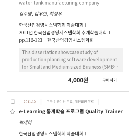
water tank manufacturing company
found out tolerable level of factors.
among previously existing 6-Sigma
김수영
methodologies so that measures of various
,
김우현
,
최성우
variables in the manufacturing production
한국산업경영시스템학회 학술대회
line are applied. The first procedure is a 4M
2011년 한국산업경영시스템학회 추계학술대회
analysis via video recording. firstly,
pp.116-123
한국산업경영시스템학회
consultant records videos for relevant
process, conducting 4M analysis based on
This dissertation showcase study of
collected data to derive wasting factors in
production planning software development
each process. Secondly, it is a procedure to
for Small and Medium sized Business (SMB).
derive and select proper measures, meaning
Currently, most of the domestic SMB’s
4,000원
that measures for removing wasting factors
구매하기
production planning is being established by
based on derived results are elicited,
experienced manager’s intuition.
selecting a measure with high probability of
Therefore, the production planning is usually
application via negotiation between
2011.10
구독 인증기관 무료, 개인회원 유료
managed by hand written data or
consultants and separate teams. The last
established by impromptu process based on
e-Learning 통계학습 프로그램 Quality Trainer
procedure is an application of selected
years of experience. Under such
박재하
measures to real production line, reflecting
circumstances, production planning tends to
an environment of production field to derive
be change frequently and, as a result, it is
한국산업경영시스템학회 학술대회