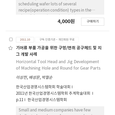
scheduling wafer lots of several
recipe(operation condition) types in the
photolithography workstation in a
4,000원
구매하기
semiconductor wafer fabrication facility. and
sequence-dependent recipe set up times
may be required at the photolithography
2011.10
구독 인증기관·개인회원 무료
machines. In addition. a lot is able to be
operated at a machine when the
기어류 부품 가공을 위한 구멍/면취 공구헤드 및 지
reticle(mask) corresponding to the recipe
그 개발 사례
type is set up in the photolithography
Horizontal Tool Head and Jig Development
machine. We suggest various heuristic
of Machining Hole and Round for Gear Parts
algorithms. in which developed machine
이상천
,
배성문
,
박철순
selection rules and lot selection rules are
used to generate reasonable schedules to
한국산업경영시스템학회 학술대회
minimizing the total weighted flowtime.
2011년 한국산업경영시스템학회 추계학술대회
Results of computational tests on randomly
p.11
한국산업경영시스템학회
generated test problems show that the
suggested algorithms outperform a
Small and medium companies have few