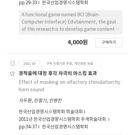
pp.29-33
한국산업경영시스템학회
A functional game named BCI (Brain-
Computer Interface) Edutainment, the goal
of this research is to develop game contents
basically utilizing brain waves of the level of
4,000원
구매하기
concentration and meditation, and computer
interface, measured by Single Channel EEG
(Electroencephalogram) System Hardware.
2011.10
구독 인증기관 무료, 개인회원 유료
The BCI Edutainment System helps users
realize their own concentration and
경적음에 대한 후각 자극의 마스킹 효과
meditation levels, and improve those
Effect of masking on olfactory stimulation by
through constant practices. Consequently
horn sound
the BCI Edutainment might be used as a tool
지두환
,
민철기
,
민병찬
for ADHD and Dementia for kids and seniors
as well. It also could be applied to education
한국산업경영시스템학회 학술대회
and just game field. More study on brain
2011년 한국산업경영시스템학회 추계학술대회
waves and differentiated content-making
pp.34-37
한국산업경영시스템학회
techniques are absolutely necessary to