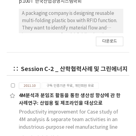
p.100
한국산업경영시스템학회
period of time. Third, is the simultaneous
load factor of electric power control agent,
A packaging company is designing reusable
which controls usage of electric power by
multi-folding plastic box with RFID function.
getting control signal, which is intended to
They want to identify material flow and
reduce the simultaneous load factor of
inventory status of multi-folding box by
electric power by the use of the time sharing
다운로드
adapting RFID technology and reallocate the
control system, form the user interface,
boxes to required distribution centers. This
which also integrate and compare the data
reusable box may contain various types of
which were gained from the interface and the
materials such like liquids, metals, farm
Session C-2 _ 산학협력사례 및 그린에너지
demand forecast data of the certain period
products and so on. Recently, RFID
of time.
technology has been widely applied in the
industrial fields, especially in logistics.
2011.10
구독 인증기관 무료, 개인회원 유료
However, RFID technology has some
4M분석과 분임조 활동을 통한 생산성 향상에 관 한
problems. One of the problems is that it
사례연구: 산업용 릴 제조라인을 대상으로
doesn't guarantee the RFID recognition with
Productivity improvement for Case study of
environment of metals and liquids. We
4M analysis & separate team activities in an
cannot overlook this fact because the
industrious-purpose reel manufacturing line
contents of box is not fixed and may contain