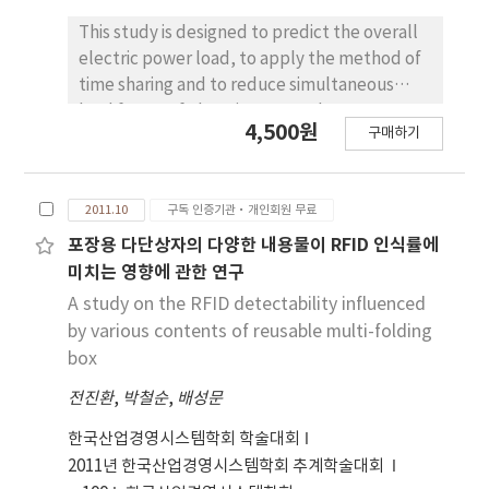
necessary to establish the certification
systems to ensure safety and reliability of
This study is designed to predict the overall
SaaS. This paper provides the safe and
electric power load, to apply the method of
reliable framework for systematic SaaS
time sharing and to reduce simultaneous
certification systems. In order to develop it,
load factor of electric power when
4,500원
the critical issues related to service quality
구매하기
authorized by user entering demand plans
and certification of SaaS service are
and using schedules into the user’s
identified and the systematic framework for
interface for a certain period of time. This is
certification systems of SaaS service and
2011.10
구독 인증기관·개인회원 무료
about smart grid, which reduces electric
service provider domains are developed. A
power load through simultaneous load factor
포장용 다단상자의 다양한 내용물이 RFID 인식률에
evaluation methodology for the developed
of electric power reduction system
미치는 영향에 관한 연구
certification systems is also proposed.
supervision agent. Also, this study has the
A study on the RFID detectability influenced
following characteristics. First, it is the user
by various contents of reusable multi-folding
interface which enables authorized users to
box
enter and send/receive such data as demand
전진환
,
박철순
,
배성문
plan and using schedule for a certain period
of time. Second, it is the database server,
한국산업경영시스템학회 학술대회
which collects, classifies, analysis, save and
2011년 한국산업경영시스템학회 추계학술대회
manage demand forecast data for a certain