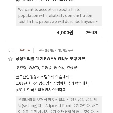
최대한 반영하고, 특정 신뢰성 수준을 보장하는 예방
보전 정책을 제시한다. 또한 기대 순수익 함수를 통해
We want to accept or reject a finite
최적의 예방보전 수를 결정하는 방법을 제시한다. 그
population with reliability demonstration
리고 와이블 분포에 대한 수치 예제를 제시한다.
test. In this paper, we will describe Bayesian
approaches for the reliability demonstration
4,000원
구매하기
test based on the samples from a finite
population. The Bayesian method is an
approach that prior distribution and
2011.10
구독 인증기관·개인회원 무료
likelihood function combine to from
posterior distribution. When we select
공정관리를 위한 EWMA 관리도 모형 제안
somethings in a samples, we consider
조진형
,
이세재
,
오현승
,
정수일
,
김병극
hypergeometric distribution. In this paper,
we will explain the conjugacy of the beta-
한국산업경영시스템학회 학술대회
binomial distribution and hypergeometric
2011년 한국산업경영시스템학회 추계학술대회
distribution. The purpose of this paper is to
p.51
한국산업경영시스템학회
make a decision between accept and reject in
우리나라의 보편적 장치산업의 각 생산공정 공정 세
a finite population based on the conjugacy of
팅(setting)치는 Adjacent Point를 지향한다. 바로
the beta-binomial distribution.
이 점이 운전 세팅치를 자주 변경하게 하는 것이다. 다