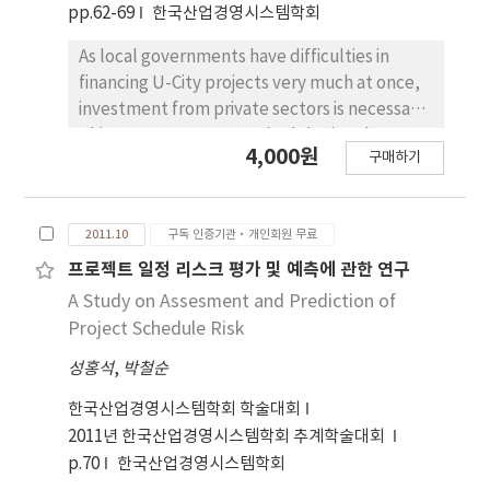
pp.62-69
한국산업경영시스템학회
As local governments have difficulties in
financing U-City projects very much at once,
investment from private sectors is necessary.
This paper propose methodologies about
4,000원
구매하기
preliminary feasibility study of private
investment in U-City construction. They are
concrete shapes of feasibility study
2011.10
구독 인증기관·개인회원 무료
methodologies of KDI PIMAC to meet U-City
construction. They are feasibility study of
프로젝트 일정 리스크 평가 및 예측에 관한 연구
private investment by policies of the local
A Study on Assesment and Prediction of
government and the central government,
Project Schedule Risk
methodologies of financial VFM analysis to
성홍석
,
박철순
cost during a U-City project, methodologies
of qualitative VFM analysis of project
한국산업경영시스템학회 학술대회
management, U-City service quality and
2011년 한국산업경영시스템학회 추계학술대회
operation efficiency of U-City infrastructure .
p.70
한국산업경영시스템학회
They give concrete examples of the Ansan U-