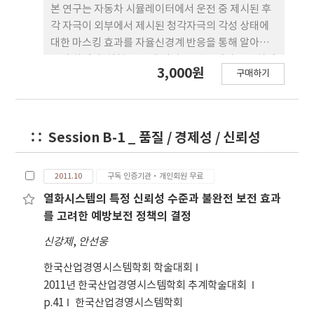
maximize the effect of BCI Edutainment with
본 연구는 자동차 시뮬레이터에서 운전 중 제시된 후
lots of fun. This research is to develop the
각 자극이 외부에서 제시된 청각자극의 각성 상태에
functional games of two-some dance and
대한 마스킹 효과를 자율신경계 반응을 통해 알아보
collaborated functional baseball.
고자 하였다. 실험은 20대 남성 11명을 대상으로 하였
3,000원
구매하기
고, 향 자극은 peppermint를 제시하였다. 청각자극
은 구급차 싸이렌 소리를 70~75db의 크기로 30초 동
안 제시하였다. 자동차 운전 상황은 편도 3차선의 한
적한 도로를 주행하였고 자율신경계의 반응은 피부반
Session B-1 _ 품질 / 경제성 / 신뢰성
응(GSR: Galvanic skin Response)의 변화를 살펴
보았다. 실험결과 control, 운전수행, 후각 자극 중
운전 수행, 각각에서 청각 자극 제시 전,후 비교는 모
2011.10
구독 인증기관·개인회원 무료
두 유의차(p＜0.05)를 보이며 제시 후가 증가하였고,
열화시스템의 특정 신뢰성 수준과 불완전 보전 효과
각각의 청각 자극 후의 비교는 유의차를 보이지 않았
를 고려한 예방보전 정책의 결정
다. control, 후각 자극, 각각의 운전수행 전,후 비교
신강제
,
안선웅
는 모두 유의차(p＜0.05)를 보이며 후가 증가하였고,
각각의 운전수행 후의 비교는 유의차를 보이지 않았
한국산업경영시스템학회 학술대회
다. control과 후각자극의 비교는 유의차(p＜0.05)
2011년 한국산업경영시스템학회 추계학술대회
를 보이며 후각 자극 시 증가하였다. 위와 같은 결과는
p.41
한국산업경영시스템학회
후각 자극이 운전수행중 청각자극으로 인한 각성 수