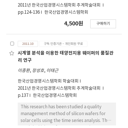
an effect of increasing practical productivity
hard to meet On Time Delivery or to make
2011년 한국산업경영시스템학회 추계학술대회
rather than a qualitative effect as a measure
Capable to Promise that customer asked for
pp.124-136
한국산업경영시스템학회
with trust and flexibility.
when they make order. This dissertation
4,500원
구매하기
depicts the effectiveness of establishing
specific production planning by applying
software based on the project which had
2011.10
구독 인증기관·개인회원 무료
been implemented for an water tank
manufacturing company, Z. The production
시계열 분석을 이용한 태양전지용 웨이퍼의 품질관
planning by applying software which is
리 연구
presented in this research, enhanced work
이종환
,
장성호
,
이태근
efficiency by making possible to share
production information between marketing
한국산업경영시스템학회 학술대회
and production managing teams or within
2011년 한국산업경영시스템학회 추계학술대회
team members based on reliable planning. In
p.137
한국산업경영시스템학회
addition to this, it made possible to have
more orders from customers by presenting
This research has been studied a quality
Capable to Promise schedule.
management method of silicon wafers for
solar cells using the time series analysis. The
model which can forecast conversion