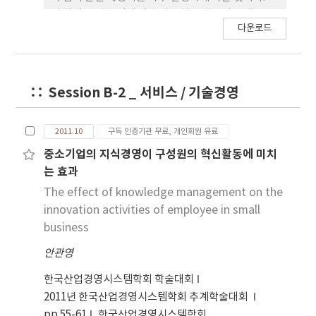
시 말해 근접한 점에 맞추려고 하는 행동이 군내 변동
다운로드
은 작게 만들지만, 군간 변동은 더욱 크게 만드는 현상
을 초래하고 있다. 이 경우 데이터의 자기상관에도 나
쁜 영향을 미친다고 할 수 있다. 또한 빈번히 사고성
Control-out도 나타나게 되며, 장기적으로 보았을
Session B-2 _ 서비스 / 기술경영
때 설비의 내구성에도 영향을 마치게 된다. 이는 4M
표준화의 필요성과 중요성이 강조되는 이유이기도 하
다. 최근에는 다행스럽게 현장 작업자의 4M 표준화
2011.10
구독 인증기관 무료, 개인회원 유료
(세팅치 포함) 변화의 권한과 행위는 지양되고 담당
중소기업의 지식경영이 구성원의 혁신활동에 미치
Engineer에게 절대적인 책임과 권한이 주어져 4M
는 효과
표준화 및 공정의 Control-in 개념도 자연스럽게 재
The effect of knowledge management on the
고되고 있는 상황이다. ARIMA를 이용한 통계적 모형
innovation activities of employee in small
을 만들어 분석하는 것이 최고의 결과를 도출하기 위
business
한 방법이라고 할 수 있으나, 이 방법은 모형을 만들고
분석하는 과정이 너무 어렵고 복잡하여 많은 데이터
안관영
를 다루는 공정에서 사용하기에 무리가 있는 것이 사
한국산업경영시스템학회 학술대회
실이다. 다소 간편하다 할 수 있는 AR모형을 이용하여
2011년 한국산업경영시스템학회 추계학술대회
관리 상한과 하한 폭을 넓혀서 분석하는 방법도 있지
pp.55-61
한국산업경영시스템학회