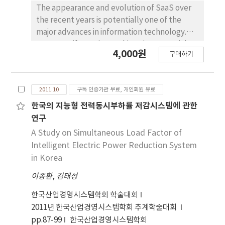
method. Furthermore, the constraints, which
The appearance and evolution of SaaS over
may occur unexpectedly after the project
the recent years is potentially one of the
launch, can be evaluated to determine the
major advances in information technology.
schedule risk. The expected risk can be used
However, if SaaS is to achieve its potential,
to decide whether risk mitigation or project
4,000원
구매하기
there needs to be a clear identification and
termination process undertake.
understanding of the various issues involved,
both from the perspectives of the providers
2011.10
구독 인증기관 무료, 개인회원 유료
and the consumers of SaaS technology. While
a lot of studies are currently taking place in
한국의 지능형 전력동시부하률 저감시스템에 관한
the technology itself, there is an equally
연구
urgent need for understanding and
A Study on Simultaneous Load Factor of
researching the business-related issues
Intelligent Electric Power Reduction System
surrounding SaaS service. As more and more
in Korea
individuals and companies use the SaaS
이종환
,
김태성
service, their concerns are beginning to grow
about just how safe and reliable an
한국산업경영시스템학회 학술대회
environment it is. For successful
2011년 한국산업경영시스템학회 추계학술대회
implementation of SaaS service, it is
pp.87-99
한국산업경영시스템학회