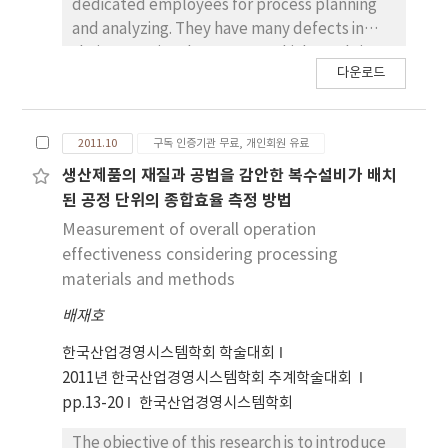
scheduling method used in a real
dedicated employees for process planning
manufacturing system in terms of the total
and analyzing. They have many defects in
weighted flowtime of the wafer lots with
their operational processes which result in
ready times.
다운로드
less productivity. This research analyze a
process of small company, which makes a
hole and a round for gear parts. We found
2011.10
구독 인증기관 무료, 개인회원 유료
that the drilling operation is a bootle-neck
operation and propose a revised general
생산제품의 재질과 공법을 감안한 복수설비가 배치
machine for drilling operation. The legacy
된 공정 단위의 종합효율 측정 방법
drilling operation is performed as follows.
Measurement of overall operation
First, a operator drills a half hole of a part
effectiveness considering processing
and turns the part upside down. Then he
materials and methods
drills a rest hole of the part. The operation
배재호
needs more efforts than other operations.
Therefore a productivity of the factory
한국산업경영시스템학회 학술대회
depends on that of the drilling operation. We
2011년 한국산업경영시스템학회 추계학술대회
developed a horizontal multi-drilling
pp.13-20
한국산업경영시스템학회
machine for the drilling operation. The
machine has the drilling tool heads and takes
The objective of this research is to introduce