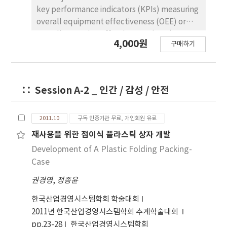
three parts and makes a hole at the same
key performance indicators (KPIs) measuring
time. It eliminates human operation in the
overall equipment effectiveness (OEE) or
middle of drilling, We also developed
overall operation effectiveness (OOE)
4,000원
clamping jig for holding parts tightly. The
구매하기
effectively. OEE is one of the most effective
proposed machine reduces the total
KPI to measure the productivity and quality
operation time and enhances the
levels of an equipment-centric
productivity of the factory. The process
manufacturing company and widely
Session A-2 _ 인간 / 감성 / 안전
capability index also increased from 6.8 to 9.6.
implemented with a spreaded TPM (total
productive maintenance). OEE is the most
representative time-related KPI. For ease of
2011.10
구독 인증기관 무료, 개인회원 유료
measurement, OEE is calculated on the basis
재사용을 위한 접이식 플라스틱 상자 개발
of the quantity of the processing materials
Development of A Plastic Folding Packing-
and theoretical cycle time instead of using
Case
time-related sub-indicators. Hence, setting
up theoretical cycle times is the most
권경영
,
정종윤
important aspect of the OEE measurement.
한국산업경영시스템학회 학술대회
Increasing customer's demand and
2011년 한국산업경영시스템학회 추계학술대회
developed manufacturing technology, more
pp.23-28
한국산업경영시스템학회