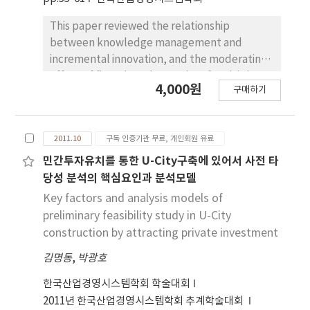
만, 이 또한 마찬가지로 과정이 어렵고 복잡하다. 실제
공정에서는 자기상관이 소멸되는 시간간격 데이터를
This paper reviewed the relationship
이용한 Shewhart 관리도로도 공정 관리 상태를 판
between knowledge management and
독하고 관리하는데 별 무리가 없다고 인지되는 상황
incremental innovation, and the moderating
이다. 그러나 Adjacent Point를 지향한 운전 습관은
effect of firm-size. The results of multiple
그대로 남아 이상원인 검출에 어려움이 생길 수 있다.
4,000원
구매하기
regression analysis, based on the responses
본 연구에서는 기존의 Shewhart 관리도보다 가중치
from 434 employees in service industry,
에 따라 작은 변화에 보다 더 민감하게 반응하는
showed that knowledge acquisition and
EWMA 관리도를 바탕으로 장치 공정에서의 모니터
2011.10
구독 인증기관 무료, 개인회원 유료
knowledge transfer related positively with
링 효율성 재고를 위한 모델을 제안하고자 한다.
incremental innovation. In moderating
민간투자유치를 통한 U-City구축에 있어서 사전 타
effects, knowledge transfer interacts with
당성 분석의 핵심요인과 분석모델
firm-size to have positive effect on
Key factors and analysis models of
incremental innovation, but knowledge
preliminary feasibility study in U-City
acquisition doesn't have interaction effect
construction by attracting private investment
with firm-size on incremental innovation.
김명동
,
박광호
한국산업경영시스템학회 학술대회
2011년 한국산업경영시스템학회 추계학술대회