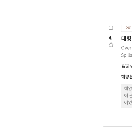
면,
리 
한 
평가
201
성에
준수
4.
대형
Over
Spill
김광
해양
해양
에 
이었
199
년)
80
생하