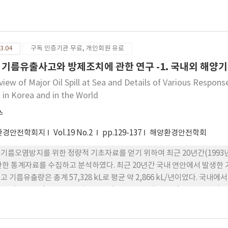
 중금속 등 유해 물질의 경우에는 세부항목들 간 조사 비율 편차가 크게 나타
과정(완전 분해)과 분석 방법이 제대로 수행되지 않았다. 또한 작성 지침에
검증(회수율 및 검출한계 산정) 수행 현황도 매우 미흡한 것으로 파악되었다
가 부실하게 진행되고 있는 것으로 나타났다. 향후 해양 수질 및 퇴적물 환
3.04
구독 인증기관 무료, 개인회원 유료
 관한 세부 지침의 보완이 요구되며, 해역이용협의 제도의 개선을 통해
 의무를 강화할 필요가 있는 것으로 판단되었다.
 기름유출사고와 방제조치에 관한 연구 -1. 국내외 해양
view of Major Oil Spill at Sea and Details of Various Respon
s in Korea and in the World
수
환경안전학회지
Vol.19 No.2
pp.129-137
해양환경안전학회
기름오염방지를 위한 정량적 기초자료를 얻기 위하여 최근 20년간(1993년
관한 통계자료를 수집하고 분석하였다. 최근 20년간 국내 연안에서 발생한 기
고 기름유출량은 총계 57,328 kL로 평균 약 2,866 kL/년이었다.
3년에 15,388 kL, 1995년에 15,773 kL, 1997년에 3,428 kL, 2007
 세계의 사고건수는, 기름유출량이 8 kL(7톤) 이상인 경우, 총계 420건
0,000 kL(704,000톤)로 평균 약 40,000 kL(35,200톤)/년이었다. 특
지 않았다. 그러나 기름유출량이 8 kL(7톤) 이상인 사고에서 유조선의