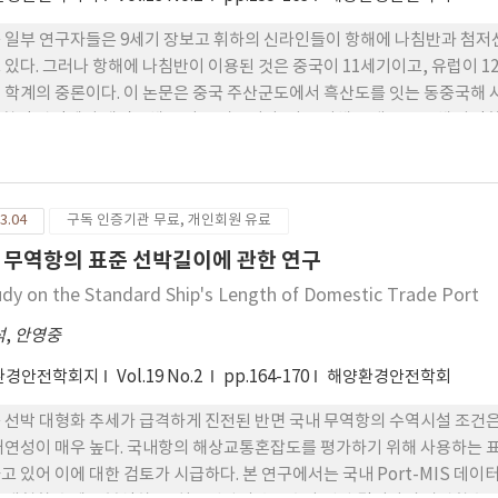
 일부 연구자들은 9세기 장보고 휘하의 신라인들이 항해에 나침반과 첨
 있다. 그러나 항해에 나침반이 이용된 것은 중국이 11세기이고, 유럽이 
 학계의 중론이다. 이 논문은 중국 주산군도에서 흑산도를 잇는 동중국해
학적 관점에서 재검토해 보려는 시도이다. 이를 위해 고대 동중국해 사단
(海況)을 바람과 해류, 안개를 중심으로 살펴보고, 뗏목으로 동중국해를
을 입증하였다는 주장을 비판적으로 재구성해 보았다. 분석 결과 6 7월 
만, 그것도 기상 조건이 아주 유리했을 경우에 한하여 한정적으로 가능했음
3.04
구독 인증기관 무료, 개인회원 유료
간 이동경로와는 다소 상이하였고, 속력 또한 1.7 2노트 내외로 빠르게,
음을 확인하였다. 결론적으로 명확한 사료와 확실한 근거가 없는 한 동중국
 무역항의 표준 선박길이에 관한 연구
되어야함을 재확인하였다.
udy on the Standard Ship's Length of Domestic Trade Port
석
,
안영중
환경안전학회지
Vol.19 No.2
pp.164-170
해양환경안전학회
 선박 대형화 추세가 급격하게 진전된 반면 국내 무역항의 수역시설 조건
개연성이 매우 높다. 국내항의 해상교통혼잡도를 평가하기 위해 사용하는 표준
고 있어 이에 대한 검토가 시급하다. 본 연구에서는 국내 Port-MIS 데이