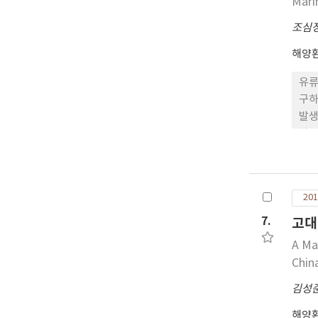
Mari
조심
해양
유류
구하
발생
하고
cu
사고
고유
201
효과
7.
고대
A Ma
Chin
김성
해양