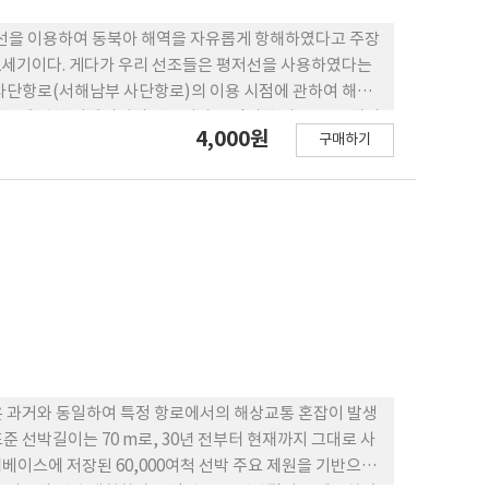
저선을 이용하여 동북아 해역을 자유롭게 항해하였다고 주장
12세기이다. 게다가 우리 선조들은 평저선을 사용하였다는
 사단항로(서해남부 사단항로)의 이용 시점에 관하여 해양
항로에 관한 이제까지의 연구성과를 정리한 뒤, 동중국해의
4,000원
구매하기
 항해함으로써 장보고 선단이 동중국해 사단항로를 이용하
해황은 동중국해 사단항로의 범주 항해가 가능함을 보여주고
을 확인하였다. 뗏목 탐사의 경우 제시된 항로도와 실제
 그것도 직선에 가깝게 이동한 것으로 분석되어 아주 이례적
해 사단항로는 1068년 이후 주항로로 이용되었다는 설이
은 과거와 동일하여 특정 항로에서의 해상교통 혼잡이 발생
 선박길이는 70 m로, 30년 전부터 현재까지 그대로 사
터베이스에 저장된 60,000여척 선박 주요 제원을 기반으로