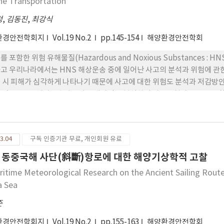
ne Transportation
정
,
김동진
,
최강식
환경안전학회지
Vol.19 No.2
pp.145-154
해양환경안전학회
를 포함한 위험 유해물질(Hazardous and Noxious Substances 
고 우리나라에서는 HNS 해상운송 중에 일어난 사고의 분석과 위험에 관한
 시 피해가 심각하게 나타나기 때문에 사고에 대한 위험도 분석과 저감방안 
 있는 HNS 해상운송사고의 전개과정을 분석하여 사고유형과 특징을 고찰
rve로 표현함으로써 위험도를 평가한다. 또한 Risk Matrix를 이용하
 저감방안을 모색한다. 연구의 결과는 충돌사고의 발생확률이 가장 높은 반
형이 높은 것으로 나타났다. 이러한 인명피해를 줄이기 위해서는 기본적
3.04
구독 인증기관 무료, 개인회원 유료
를 얻을 수 있다.
 동중국해 사단(斜斷)항로에 대한 해양기상학적 고찰
ritime Meteorological Research on the Ancient Sailing Route
a Sea
준
환경안전학회지
Vol.19 No.2
pp.155-163
해양환경안전학회