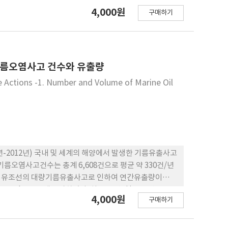
났다. 한편 중금속 분석 시 협의서 작성 지침에 따른 전처
4,000원
구매하기
 명시되어 있지는 않지만, 결과값에 대해 신뢰도 확보를 위
. 이로 인해 연안 준설 및 개발에 따른 주변 해양환경영향
경에 대해 보다 엄정한 평가와 진단을 위해서는 협의서 작
 정확한 해양환경영향평가가 수행되도록 협의서 작성지침의
기름오염사고 건수와 유출량
se Actions -1. Number and Volume of Marine Oil
-2012년) 국내 및 세계의 해양에서 발생한 기름유출사고
름오염사고건수는 총계 6,608건으로 평균 약 330건/년
 국내에서 유조선의 대량기름유출사고로 인하여 연간유출량이
년에 13,008 kL로 크게 증가하였다. 최근 20년간(1993년-2012
4,000원
구매하기
으로 평균 21건/년이었고, 세계의 기름유출량은 총계 약
히 2012년에는 800 kL(700톤)을 초과하는 기름유출사고가 발
 대량기름유출사고로 인하여 세계의 연간기름유출량은 1993