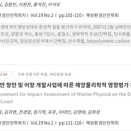
식
,
김윤빈
,
이원찬
,
홍석진
,
이석모
환경안전학회지
Vol.19 No.2
pp.101-110
해양환경안전학회
생태계의 영양상태와 환경적 질을 평가하기 위하여, 2007년 2월 남해연안의
조성, 광합성 색소, 총유기탄소, 총질소, 생화학적 조성(단백질, 탄수화물,
나뉘었으며, 일원분산분석에서 단백질, 탄수화물, biopolymeric carb
학적 조성을 이용한 영양상태 기준을 설정하였으며, 조사해역의 영양상태를
만, 행암만을 포함한 I그룹을 과영양 상태, 양식시설이 밀집한 통영, 고성
 가막만, 득량만, 여자만 등의 III그룹은 중영양 상태로, 나머지 신안, 진도
과로 퇴적물의 생화학적 조성을 이용한 영양상태 구분은 연안역의 영양도 
3.04
구독 인증기관 무료, 개인회원 유료
다.
안 항만 및 어항 개발사업에 따른 해양물리학적 영향평가
ovement for Impact Assessment of Marine Physical on the De
 Coast
철
,
김귀영
,
전경암
,
엄기혁
,
유준
,
이대인
,
김영태
,
김희정
환경안전학회지
Vol.19 No.2
pp.111-118
해양환경안전학회