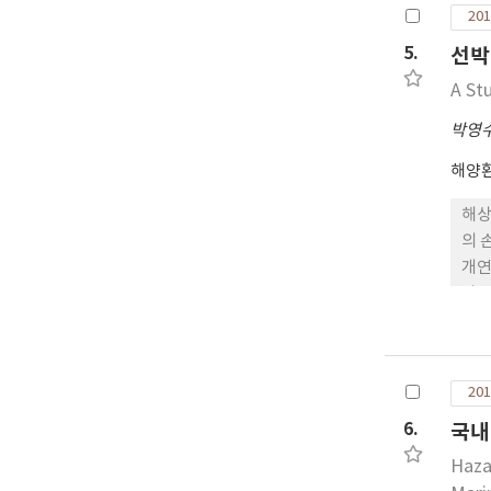
201
년에 
kL
5.
선박
연간
A St
수록
기름
박영
해양
해상
의 
개연
가를
여부
운항
주관
201
성과
중비
6.
국내
Haza