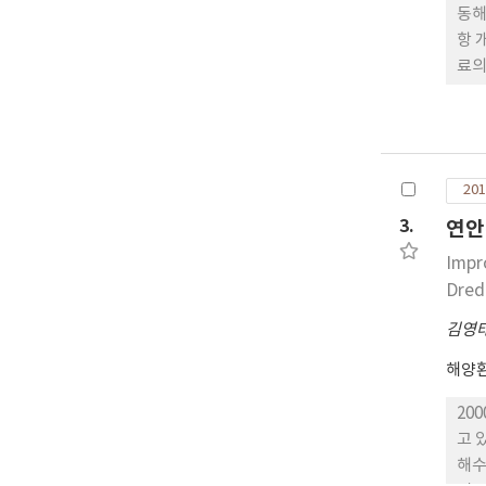
동해
항 
료의
른 
세한
상사
점을
201
역의
3.
연안
Impr
Dred
김영
해양
20
고 
해수