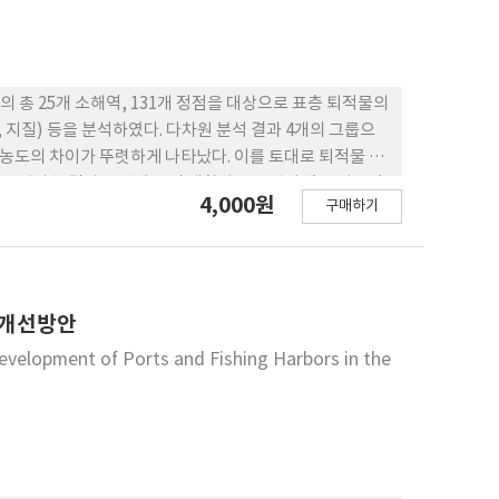
 총 25개 소해역, 131개 정점을 대상으로 표층 퇴적물의
 지질) 등을 분석하였다. 다차원 분석 결과 4개의 그룹으
on 농도의 차이가 뚜렷하게 나타났다. 이를 토대로 퇴적물 내
 평가한 결과 산업폐수 및 생활하수 유입이 많은 마산만,
4,000원
구매하기
 자란, 거제연안 등의 II그룹은 부영양 상태로 추정되었으
, 무안을 포함한 IV그룹은 빈영양 상태로 추정되었다. 본 연
평가를 위하여 유용한 방법으로 사용되어 질 수 있다고 판
 개선방안
velopment of Ports and Fishing Harbors in the