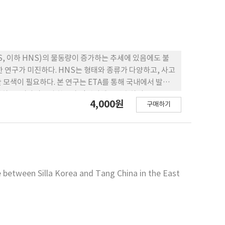
: HNS, 이하 HNS)의 물동량이 증가하는 추세에 있음에도 불
 연구가 미진하다. HNS는 형태와 종류가 다양하고, 사고
모색이 필요하다. 본 연구는 ETA를 통해 국내에서 발생
하고, 시나리오별 확률과 인명피해를 산출하여 F-N
4,000원
구매하기
여 고위험군 시나리오를 선정하여 국내에 적용 가능한 현실적인
면 인명위험도는 발생확률이 낮은 질식, 침몰, 폭발의 사
으로 선내에서 안전수칙 및 작업절차를 준수하는 것으로도
 between Silla Korea and Tang China in the East