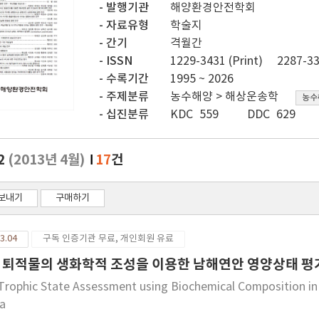
발행기관
해양환경안전학회
자료유형
학술지
간기
격월간
ISSN
1229-3431 (Print)
2287-33
수록기간
1995 ~ 2026
주제분류
농수해양 > 해상운송학
농수
십진분류
KDC 559
DDC 629
.2
(2013년 4월)
17
건
보내기
구매하기
3.04
구독 인증기관 무료, 개인회원 유료
 퇴적물의 생화학적 조성을 이용한 남해연안 영양상태 평
Trophic State Assessment using Biochemical Composition in 
a