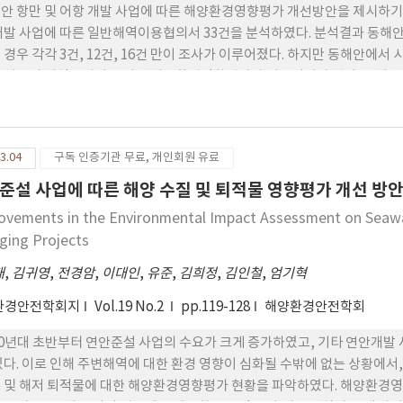
안 항만 및 어항 개발 사업에 따른 해양환경영향평가 개선방안을 제시하기 위
개발 사업에 따른 일반해역이용협의서 33건을 분석하였다. 분석결과 동해안
 경우 각각 3건, 12건, 16건 만이 조사가 이루어졌다. 하지만 동해안에서
동해안의 해역특성이 고려된 해양환경영향평가가 이루어져야 한다. 동해안은
 해역으로 동해안의 해수유동을 파악하기 위해서는 해류의 영향을 고려해야
업의 타당성을 확보하기 위해서는 파랑을 평가항목으로 고려할 필요가 있다
 비교적 정확히 예측 및 예방하기 위해서는 해빈류를 표사이동의 기본외력
3.04
구독 인증기관 무료, 개인회원 유료
 정확한 수심자료를 수치모델링의 검증자료로 활용해야 한다.
준설 사업에 따른 해양 수질 및 퇴적물 영향평가 개선 방
ovements in the Environmental Impact Assessment on Seawat
ging Projects
태
,
김귀영
,
전경암
,
이대인
,
유준
,
김희정
,
김인철
,
엄기혁
환경안전학회지
Vol.19 No.2
pp.119-128
해양환경안전학회
00년대 초반부터 연안준설 사업의 수요가 크게 증가하였고, 기타 연안개
있다. 이로 인해 주변해역에 대한 환경 영향이 심화될 수밖에 없는 상황에서
 및 해저 퇴적물에 대한 해양환경영향평가 현황을 파악하였다. 해양환경영향