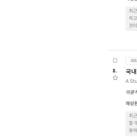
최근
하고
것이
기상
해황
였음
있지
201
선위
이었
8.
국내
견지
A St
이윤
해양
최근
할 
용하