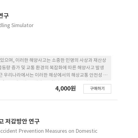
96년에 약 90,900 kL(80,000톤), 1997년에 약 81,800
다. 국내와 세계를 비교하면, 국내적으로나 세계적으로 공히 20년간
연구
 유출량이 모두 연도별로 변동 폭이 크지만 해가 거듭될
dling Simulator
감소하였고, 특히 2012년에는 800 kL(700톤) 이상의
있으며, 이러한 해양사고는 소중한 인명의 사상과 재산상
물동량 증가 및 교통 환경의 복잡화에 따른 해양사고 발생
최근 우리나라에서는 이러한 해상에서의 해상교통 안전성 평
정보를 제공하고, 해상교통환경 평가를 통한 해역 위험도
4,000원
구매하기
자의 위험의식을 바탕으로 하여 다양한 운항 조건에서 선박
성을 확인하고자 하였다. 이러한 시뮬레이션 결과에 대한
 확인하기 위하여 분산분석법을 이용하여 선박운항자의 특
 분석하였다. 또한 각 요소들 간의 위험도 차이 정도를 다
할 수 있었다.
고 저감방안 연구
ccident Prevention Measures on Domestic