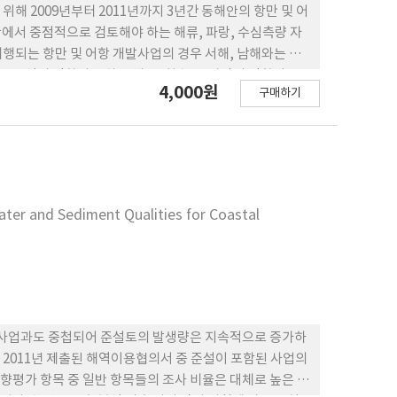
해 2009년부터 2011년까지 3년간 동해안의 항만 및 어
에서 중점적으로 검토해야 하는 해류, 파랑, 수심측량 자
 시행되는 항만 및 어항 개발사업의 경우 서해, 남해와는 다
 조석의 영향이 약하고 해류, 취송류, 파랑의 영향이 우
4,000원
구매하기
하고 항내 정온도 및 방파제 기능성 및 안정성 등 협의대
. 또한 동해안에 발생되는 항내매몰 및 해안침식의 문제
으로 설정해야 하고 인근 하천에서의 토사유입과 해당 해
안
er and Sediment Qualities for Coastal
발 사업과도 중첩되어 준설토의 발생량은 지속적으로 증가하
, 2011년 제출된 해역이용협의서 중 준설이 포함된 사업의
평가 항목 중 일반 항목들의 조사 비율은 대체로 높은 반