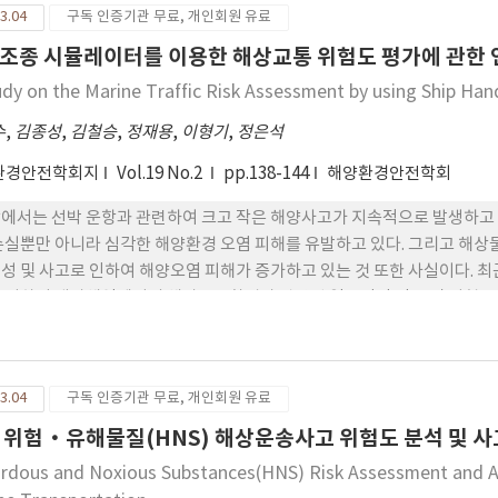
3.04
구독 인증기관 무료, 개인회원 유료
약 159,000 kL(140,000톤), 1994년에 약 147,600 kL(130,000톤), 19
(72,000톤), 2002년에 약 76,100 kL(67,000톤)로 크게 증가하였
조종 시뮬레이터를 이용한 해상교통 위험도 평가에 관한 
사고건수와 연간기름유출량과의 상관관계는 명확하지 않았으며 사고건수와
udy on the Marine Traffic Risk Assessment by using Ship Han
 감소하는 경향을 보였다. 2008년부터 세계의 사고건수와 유출량은 모두 크게 
유출사고는 발생하지 않았다.
수
,
김종성
,
김철승
,
정재용
,
이형기
,
정은석
환경안전학회지
Vol.19 No.2
pp.138-144
해양환경안전학회
에서는 선박 운항과 관련하여 크고 작은 해양사고가 지속적으로 발생하고 
손실뿐만 아니라 심각한 해양환경 오염 피해를 유발하고 있다. 그리고 해상
성 및 사고로 인하여 해양오염 피해가 증가하고 있는 것 또한 사실이다. 
 위하여 대상해역에서의 해상교통환경과 관련된 일반적인 정보 및 위험도 
를 평가할 수 있는 평가지표 개발이 진행 중이다. 본 연구에서는 선박운항
을 재현할 수 있는 선박조종 시뮬레이션을 이용하여 해상교통 평가의 유효
적 위험도의 측정이 통항선박의 해상교통 평가의 유효성을 대표하는지를
3.04
구독 인증기관 무료, 개인회원 유료
 선박간 거리, 속력, 조우형태와 같은 각 요소들 간에 차이가 존재하는지를
교를 통하여 분석하여 위험도 차이를 통계적 측면에서 수치의 변화를 확인
 위험·유해물질(HNS) 해상운송사고 위험도 분석 및 사
rdous and Noxious Substances(HNS) Risk Assessment and A