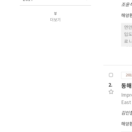
조윤
해양
더보기
연안
입도
로 
생화
진해
며,
구결
201
단된
2.
동해
Impr
East
김인
해양