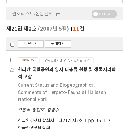
행
물
권호리스트/논문검색
정
CLOSE
보
보
제21권 제2호
(2007년 5월)
11
건
기
내보내기
구매하기
2007.05
구독 인증기관 무료, 개인회원 유료
한라산 국립공원의 양서.파충류 현황 및 생물지리학
적 고찰
Current Status and Biogeographical
Comments of Herpeto-Fauna at Hallasan
National Park
오홍식
,
장민호
,
김병수
한국환경생태학회지
제21권 제2호
pp.107-112
한국환경생태학회