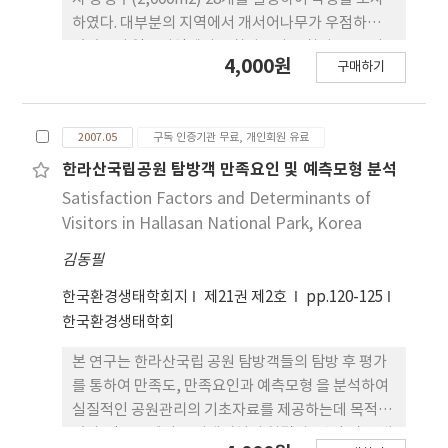
르장지뱀(T. amurensis)의 현황에 대한 연구는 시급
하였다. 대부분의 지역에서 개서어나무가 우점하고
히 이루어져야 한다.
있었으며 일부지역에서 물참나무와 졸참나무, 신갈
4,000원
구매하기
나무가 혼효하고 있었다. 수종간의 상관관계에서는
개서어나무와 대팻집나무, 비목, 신갈나무, 말채나무
와 섬노린재나무는 부의 상관이 인정되었고, 고로쇠
2007.05
구독 인증기관 무료, 개인회원 유료
나무와 까치박달나무, 물참나무, 대팻집나무와 비목,
신갈나무, 분비나무와 산벚나무, 음나무, 주목과 섬
한라산국립공원 탐방객 만족요인 및 예측모형 분석
노린재나무는 정의 상관이 인정되었다. 조사지의 종
Satisfaction Factors and Determinants of
다양성 지수는 0.771로 다른 국립공원들의 식생에 비
Visitors in Hallasan National Park, Korea
하여 낮게 나타났다.
김동필
한국환경생태학회지
제21권 제2호
pp.120-125
한국환경생태학회
본 연구는 한라산국립 공원 탐방객들의 탐방 후 평가
를 통하여 만족도, 만족요인과 예측모형 을 분석하여
실질적인 공원관리의 기초자료를 제공하는데 목적이
있다. 만족도에서는 위생시설의 청결성, 편익 및 안내