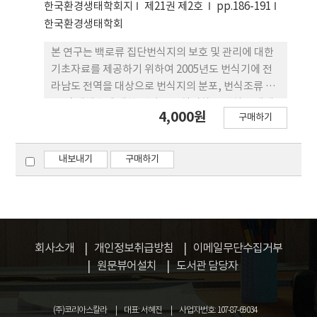
한국환경생태학회지
제21권 제2호
pp.186-191
한국환경생태학회
본 연구는 백로류 집단번식지의 보호 및 관리에 대한
기초자료를 제공하기 위하여 2005년도 번식기에 전
라남도 전역을 대상으로 번식지의 분포, 번식조류 종
류 및 개체수에 대한 센서스를 실시하고 백희류 생태
4,000원
구매하기
에 중요한 번식지 특성을 파악하였다. 센서스 결과 집
단번식지는 총 17개소, 번식종류는 6종이 확인되었
으며 왜가리와 중대백로가 가장 많은 지 역(각각
내보내기
구매하기
92%)에서, 가장 많은 수(36.3%, 31.0%)가 번식하
는 것으로 나타났다. 번식지 식생은 대나무 군락이
53.3%로 가장 많았다. 번식지 면적은 평균
2,346m2(500~7,000m2), 가까운 두 번식지간 거리
는 평균 18.1km(5.6~40.4km), 번식지와 마을간 거
회사소개
개인정보취급방침
이메일무단수집거부
리는 평균 297m(10~2,000m), 번식지 경사도는 평
원문뷰어설치
도서관 담당자
균 18˚(2˚~40˚)이었으며 번식지 사면방향은 동쪽이
40.0%로 가장 많았다.
(주)코리아스칼라
대표: 서혜진
사업자번호: 107-87-69034