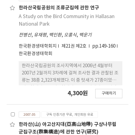
무, 동백나무, 사스레피나무, 제주광나무, 꽝꽝나무,
한라산국립공원의 조류군집에 관한 연구
굴거리나무 등이었다. 상록활엽수 중 구실잣밤나무는
A Study on the Bird Community in Hallasan
해발 200m부근부터 해발 350m부근까지, 구실잣밤
National Park
나무와 붉가시나무가 우점하는 상록활엽수림은 해발
전병선
,
유재평
,
백인환
,
오홍식
,
백운기
400m부근부터 해발 600m부근까지, 붉가시나무는
해발 650m부근부터 해발 700m부근까지 우점하고
한국환경생태학회지
제21권 제2호
pp.149-160
있었으며, 꽝꽝나무, 굴거리나무, 보리장나무 등은
한국환경생태학회
1,350m부근까지 분포하고 있었다.
한라산국립공원의 조사지역에서 2006년 4월부터
2007년 2월까지 3차례에 걸쳐 조사한 결과 관찰된 조
류는 38종 2,323개체였다. 이 중 텃새가 27종이었고,
여름철새가 6종, 겨울철새가 2종, 통과새가 3종이었
4,300원
구매하기
다. 최우점종은 큰부리까마귀(14.81%)였으며, 다음
은 직박구리(12.66%), 방울새(10.33%), 까마귀
(8.44%), 곤줄박이(6.72%) 등의 순이었다. 산록도
2007.05
구독 인증기관 무료, 개인회원 유료
로지 역(A지역)에서는 31종 1,630개체의 조류가 관
찰되었고, 탐방로지역(B지역)의 27종 693개체 보다
한라산(山) 아고산지대(亞高山地帶) 구상나무림
많은 것으로 나타났다 종다양도(H')는 1.34~2.56의
군집구조(群集構造)에 관한 연구(硏究)