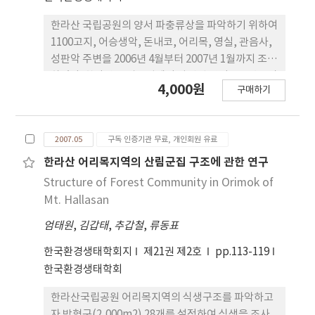
한라산 국립공원의 양서 파충류상을 파악하기 위하여
1100고지, 어승생악, 돈내코, 어리목, 영실, 관음사,
성판악 주변을 2006년 4월부터 2007년 1월까지 조사
하였다. 한라산 국립공원에서 발견된 양서류는 총 4과
4,000원
구매하기
5종, 파충류는 4과 8종이었다. 내륙 지방에서는 개체
수가 적은 대륙유혈목이(Amphiesma vibakari
ruthveni), 줄장지뱀(Takydronus wolteri), 도마
2007.05
구독 인증기관 무료, 개인회원 유료
뱀(Scincella vandenburghi), 실뱀(Coluber
spinalis), 제주도룡뇽(Hynobius quelpartensis)
한라산 어리목지역의 산림군집 구조에 관한 연구
과 한반도에서는 제주도에만 서식하는 비바리뱀
Structure of Forest Community in Orimok of
(Sibynophis chinensis)을 확인하였다. 제주도는 한
Mt. Hallasan
반도에서 유일하게 남방한계와 북방한계인 양서 파충
엄태원
,
김갑태
,
추갑철
,
류동표
류가 서식한다. 제주도의 양서 파충류는 오랜 격리와
기후에 의한 차이를 보이며 생물지리학적으로 매우
한국환경생태학회지
제21권 제2호
pp.113-119
중요한 위치에 있다. 또한 기존 문헌에 기록되어 있지
한국환경생태학회
만, 서식여부가 명확하지 않은 두꺼비(Bufo
gargarizans), 옴개구리(Rana rugosa), 금개구리
한라산국립공원 어리목지역의 식생구조를 파악하고
(R. plancyi). 무자치(Elaphe rufodorsata), 아무
자 방형구(2,000m2) 28개를 설정하여 식생을 조사