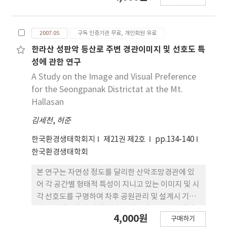
가 한라산국립공원의 주 이용거점인 어리목과 영실에
서 공원탐방을 마치고 귀가하는 237명의 탐방객들을
2007.05
구독 인증기관 무료, 개인회원 유료
대상으로 실시되었다. 연구결과, 응답자들의 전체적
인 만족도 수준은 보통수준 이상의 대체적으로 만족
한라산 성판악 등산로 주변 경관이미지 및 선호도 특
하는 범위로 나타났다. 국립공원을 둘러싼 다양한 관
성에 관한 연구
리환경요소로부터 추출한 속성들에 대한 응답 경향은
A Study on the Image and Visual Preference
대체로 긍정적으로 나타나 한라산국립공원의 관리에
for the Seongpanak Districtat at the Mt.
큰 문제가 없는 것으로 해석할 수 있다. 그러나 위생시
Hallasan
설 부족과 청결 상태, 자연자원과 문화자원의 훼손문
김세천
,
허준
제, 입장료 및 시설사용료 부담 등의 항목은 다른 항목
에 비해 탐방객 서비스 개선 차원에서 특히 공원 관리
한국환경생태학회지
제21권 제2호
pp.134-140
우선순위를 두어야 할 분야로 판단된다.
한국환경생태학회
본 연구는 자연성 정도를 달리한 산악조망경관에 있
어 각 공간별 형태적 특성이 지니고 있는 이미지 및 시
각 선호도를 구명하여 차후 공원관리 및 설계시 기초
자료를 제공하기 위해 한라산 성판악 등산로 상에서
4,000원
구매하기
촬영한 사진자료를 평가매체로 하여 자연도에 따른