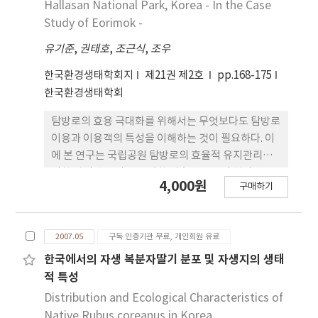
Hallasan National Park, Korea - In the Case
저조한 것으로 나타났으며, 6.44%는 고사목이었다.
Study of Eorimok -
구상나무 고사목은 흉고직경 5-15cm 범위가 대부분
유기준
,
권태호
,
조근식
,
조우
을 차지하었다.
한국환경생태학회지
제21권 제2호
pp.168-175
한국환경생태학회
탐방로의 효용 극대화를 위해서는 무엇보다도 탐방로
이용과 이용객의 특성을 이해하는 것이 필요하다. 이
에 본 연구는 국립공원 탐방로의 효율적 유지관리를
위한 관리방안 마련을 위한 기초 연구로서 한라산국
4,000원
구매하기
립공원 어리목 탐방로를 이용한 탐방객을 대상으로
이용행태와 보행시설물에 대한 이용자 인식을 파악할
목적으로 수행하였다. 이를 위해 대상지를 방문하고
2007.05
구독 인증기관 무료, 개인회원 유료
귀가하는 탐방객 138명을 대상으로 응답자 직접기 입
방식을 적용하여 설문조사를 실시하였다. 연구결과,
한국에서의 자생 복분자딸기 분포 및 자생지의 생태
어리목에 설치된 7개의 보행 시설의 양적 질적 상태에
적 특성
대한 응답은 대체적으로 보통 이상의 응답을 보여 시
Distribution and Ecological Characteristics of
설 상태가 양호한 것으로 인식하고 있었다. 각 보행시
Native Rubus coreanus in Korea