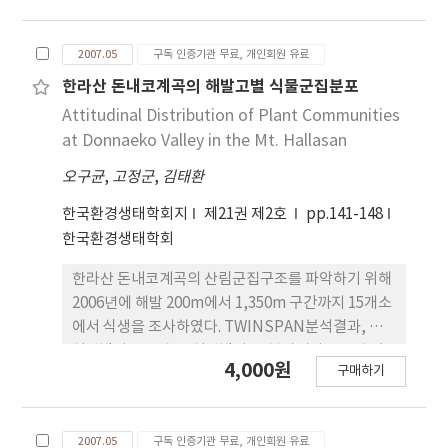
이미지와 선호도를 조사분석 하였으며 그 결과는 다
음과 같다. 선호도 평가치는 자연성 정도 및 포장의 재
2007.05
구독 인증기관 무료, 개인회원 유료
료특성 등의 영향으로 정상부로 향할수록 크게 상승
한 것으로 나타났다. 등산로 변 이미지 평가는 아름답
한라산 돈내코계곡의 해발고별 식물군집분포
고 매력 있으며, 깨끗한 이미지가 주류를 이루고 있었
Attitudinal Distribution of Plant Communities
다. 인자분석 결과 4개의 인자군은 각각 「경관매력
at Donnaeko Valley in the Mt. Hallasan
도인자」, 「공간스케일인자」, 「자연성인자」,
오구균
,
고정군
,
김태환
「지형지세 인자」라고 명명 분류되었으며 전체 변
량중 이들 인자군의 설명력은 57.6%이었다. 자연도
한국환경생태학회지
제21권 제2호
pp.141-148
와 명명 인자별 관계에서 각 공간별 인자점수의 평균
한국환경생태학회
치 변화 결과 자연도가 증가하면 할수록 경관매력도
차원의 인자점수 값이 낮아지는 경향을 보여 미적 인
한라산 돈내코계곡의 산림군집구조를 파악하기 위해
감각과 시설물의 수에 상관성이 있을 것이란 판단이
2006년에 해발 200m에서 1,350m 구간까지 15개소
가능할 수 있을 것으로 생각된다. 또한 시각선호도 모
에서 식생을 조사하였다. TWINSPAN분석결과, 구
형 분석 결과 경관매력도차원의 인자가 시각 선호도
실잣밤나무군집, 구실잣밤나무-붉가시나무군집, 혼
4,000원
구매하기
에 가장 큰 영향을 미친 것으로 나타났다.
효림, 서어나무-졸참나무군집, 낙엽활엽수림 등 5개
의 식물군집으로 구분되었다. 산림군집의 수직적 분
포를 살펴본 결과, 돈내코계곡에서 출현한 상록활엽
2007.05
구독 인증기관 무료, 개인회원 유료
수는 총 22종류로 구실잣밤나무, 붉가시나무, 조록나