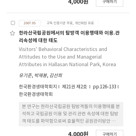
4,000원
구매하기
시설의 부족 등이 가장 불만족요인으로 나타났고, 만
족요인으로는 '경상적 탐방관리요인'이 기여율
46.8%로 만족도에 가장 큰 영향을 미치는 것으로 나
2007.05
구독 인증기관 무료, 개인회원 유료
타났고, 만족도 예측모형에 있어서는 위생시설부족,
쓰레기문제, 교통시설 안전성 등이 만족도에 영향을
한라산국립공원에서의 탐방객 이용행태와 이용.관
미치는 예측모형을 만들었다.
리속성에 대한 태도
Visitors' Behavioral Characteristics and
Attitudes to the Use and Managerial
Attributes in Hallasan National Park, Korea
유기준
,
박재봉
,
김선희
한국환경생태학회지
제21권 제2호
pp.126-133
한국환경생태학회
본 연구는 한라산국립공원 탐방객들의 이용행태를 분
석하고 국립공원 이용 및 관리 관련 속성에 대한 탐방
객 태도를 파악함으로써 효율적인 공원관리방안 수립
에 필요한 탐방객 관련 정보의 제공을 목적으로 수행
4,000원
구매하기
되었다. 이를 위해 응답자 직접기입 방식의 설문조사