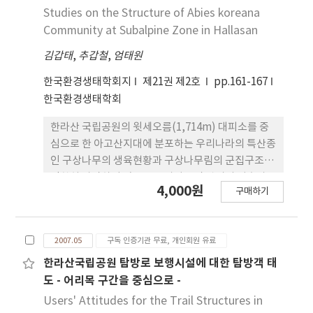
범위에서 봄 조사시 A지 역에서 종다양도 2.56으로 가
Studies on the Structure of Abies koreana
장 높았고. 겨울 조사시 B지역에서 1.34로 가장 낮았
Community at Subalpine Zone in Hallasan
다. 고도별로 각 종들의 분포양상이 다르게 나타난 것
김갑태
,
추갑철
,
엄태원
은 고도에 따른 기상요건과 먹이원의 차이에 의한 것
으로 보인다.
한국환경생태학회지
제21권 제2호
pp.161-167
한국환경생태학회
한라산 국립공원의 윗세오름(1,714m) 대피소를 중
심으로 한 아고산지대에 분포하는 우리나라의 특산종
인 구상나무의 생육현황과 구상나무림의 군집구조를
정확히 파악하여 앞으로 구상나무림 관리의 기초자료
4,000원
구매하기
로 활용하고자 구상나무가 분포하는 지역에 20개의
조사구(10×10m)를 설치하여 식생을 조사하였다.
MIP평균상대우점치는 구상나무가 57.7%로 가장 높
2007.05
구독 인증기관 무료, 개인회원 유료
았고, 다음으로 주목이 16.2%로 나타났다. 수종간의
상관관계는 주목과 산개벚지나무, 화살나무; 사스레
한라산국립공원 탐방로 보행시설에 대한 탐방객 태
나무와 섬매발톱나무, 산벚나무; 산개벚지나무와 화
도 - 어리목 구간을 중심으로 -
살나무; 섬매발톱나무와 산벚나무 등의 수종들 간에
Users' Attitudes for the Trail Structures in
는 높은 정의 상관관계를 보였다. 구상나무의 활력이