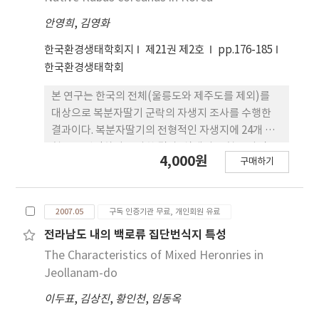
설별 경관조화성, 자원보전성, 탐방편의성 평가에서
안영희
,
김영화
는 목재데크 시설과 목재지주의 PP로프난간 시설과
같은 친자연적 소재를 사용한 시설물들이 긍정적으로
한국환경생태학회지
제21권 제2호
pp.176-185
평가되었다. 반면에 철재와 같은 인공적 시설의 자연
한국환경생태학회
환경 지역에의 도입은 주변경관과의 조화를 저해하고
있는 것으로 인식하고 있어 향후 기존 철제 시설물에
본 연구는 한국의 전체(울릉도와 제주도를 제외)를
대한 친자연적 소재로의 대체가 필요하다.
대상으로 복분자딸기 군락의 자생지 조사를 수행한
결과이다. 복분자딸기의 전형적인 자생지에 24개 방
형구를 선정하여 조사한 결과, 식생지 유형은 사면 노
4,000원
구매하기
방지, 2차 천이지, 사면 훼손지, 엄정 보호지 및 가혹
한 환경지 등으로 조사되었다. 복분자딸기 자생지 일
대의 소산식물상은 71과 155속 18변종 1품종 199종
2007.05
구독 인증기관 무료, 개인회원 유료
총 218분류군으로 나타났으며 그 가운데 80.74%가
다년생 식물로 나타났고 국화과 식물이 7.80%로 출
전라남도 내의 백로류 집단번식지 특성
현빈도가 가장 높았다.
The Characteristics of Mixed Heronries in
Jeollanam-do
이두표
,
김상진
,
황인천
,
임동옥