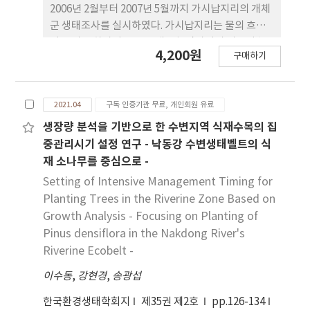
남정맥의 다양한 서식지가 조류서식에 다양한 자원을
2006년 2월부터 2007년 5월까지 가시납지리의 개체
제공하고 있는 것으로 판단된다.
군 생태조사를 실시하였다. 가시납지리는 물의 흐름
이 느리고 하상이 주로 모래, 뻘, 잔자갈의 비율이 높
4,200원
구매하기
은 수역에서 서식하였다. 체장빈도분 포법으로 연령
을 추정한 결과, 체장 30~46㎜ 군은 만 1년생, 47~58
㎜ 군은 만 2년생, 59~68㎜ 군은 만 3년생, 69㎜ 이상
2021.04
구독 인증기관 무료, 개인회원 유료
군은 만 4년생 이상으로 추정되었다. 생식소성숙도지
수(GSI)는 3월(암: 12.9%, 수: 5.0%)에 가장 높았고,
생장량 분석을 기반으로 한 수변지역 식재수목의 집
산란관길이/체 장(Ovipositor length/Standard
중관리시기 설정 연구 - 낙동강 수변생태벨트의 식
length)의 비율(%)은 4월(46.3%)에 가장 높았다.
재 소나무를 중심으로 -
성숙란인 1.6㎜ 이상 크기의 난경이 차지하 는 비율은
Setting of Intensive Management Timing for
5월(13.2%)에 가장 높게 나타났다. 산란기 특성을 종
Planting Trees in the Riverine Zone Based on
합적으로 분석한 결과 산란기는 3월부터 6월까지로
Growth Analysis - Focusing on Planting of
추정되었고 (수온 11.5~22.5℃) 조사기간 동안 성비
Pinus densiflora in the Nakdong River's
는 1:1.13(♀:♂)이었다. 포란수는 318±174.5
Riverine Ecobelt -
(50~583)개, 성숙란수는 220±139.2 (50~406)개,
성숙난의 크기는 장경 2.04±0.110㎜, 단경
이수동
,
강현경
,
송광섭
1.55±0.100㎜으로 나타났다. 가시납지리의 주요 먹
한국환경생태학회지
제35권 제2호
pp.126-134
이생물은 규조류 (Bacilariophyceae)의