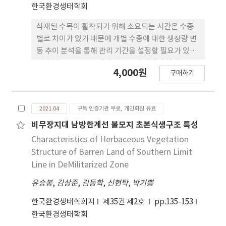
한국환경생태학회
Fragilaria, Synedra, Navicular, Cymbella 등과
녹조류(Chlorophyceae)의 Cosmarium 같은 식물
식재된 수목이 활착되기 위해 소요되는 시간은 수종
성플랑크톤이 주로 관찰되었다.
별로 차이가 있기 때문에 개별 수종에 대한 생장량 변
동 추이 분석을 통해 관리 기간을 설정할 필요가 있다.
이에 본 연구는 수변생태벨트 조성 지역에 식재된 소
4,000원
구매하기
나무의 연간 생장량 변화 분석 자료를 바탕으로 관리
기간을 제안하고자 하였다. 생장량을 분석한 결과, 식
재 전에는 평균 0.6㎝, 식재 후 1~2년차 0.3㎝, 3~4년
2021.04
구독 인증기관 무료, 개인회원 유료
차 0.5㎝, 5년차 이후에는 약 0.7㎝ 내외였다. 식재된
소나무의 생장량은 1~2년차 생장 불량, 3~4년차 회복
비무장지대 남방한계선 불모지 초본식생구조 특성
단계를 거쳐, 5년차부터 정상 생장 단계가 확인되었
Characteristics of Herbaceous Vegetation
기 때문에 활엽수와는 달리 최소 4년은 집중관리가 필
Structure of Barren Land of Southern Limit
요한 기간으로 판단되었다. 수목별 활착에 필요한 기
Line in DeMilitarized Zone
간은 차이가 있을 수 있기 때문에 생장량 연구를 통해
유승봉
,
김상준
,
김동학
,
신현탁
,
박기쁨
수종별 관리 기간을 설정해야 할 것이다.
한국환경생태학회지
제35권 제2호
pp.135-153
한국환경생태학회