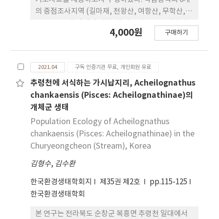
을 보였다. 본 연구에서 노랑부리백로 유조는 하절기
의 중점조사지역 (길마재, 천왕산, 여항산, 무학산,
동안 안정적인 서식지를 찾기 위해 서해안 갯벌 지역
천주산, 신어산)에서 지형, 환경특성 등을 고려하여
4,000원
구매하기
을 중심으로 폭 넓게 이동을 하였다. 향후 노랑부리백
각 지점별로 조류 서식지 유형별 2개씩의 고정조사구
로 유조가 이용하는 핵심 서식지에 대해 개발과 출입
를 선정하여 2018년 5월부터 10월까지 수행하였다.
을 제한하는 등 서식지 보호를 위한 노력이 필요하다.
낙남정맥 6개의 중점조사지역을 조사한 결과 총 48종
2021.04
구독 인증기관 무료, 개인회원 유료
1,181개체 의 조류가 확인되었다. 서식지 유형별 조
류 출현종은 개발지에서 35종 567개체로 가장 많았
추령천에 서식하는 가시납지리, Acheilognathus
으며 종다양도는 임도에서 2.66로 가장 높았다. 낙남
chankaensis (Pisces: Acheilognathinae)의
정맥의 서식지 유형별 영소길드 분석결과(Pearson
개체군 생태
Chi-square test, χ 2=16.681, p<0.05) 개발지, 계
Population Ecology of Acheilognathus
곡부, 임도 모두 수관층(Canopy) 영소길드에 속한
chankaensis (Pisces: Acheilognathinae) in the
군집의 빈도가 높았다. 채이길드 분석결과(Pearson
Churyeongcheon (Stream), Korea
Chi-square test, χ 2=16.217, p<0.005) 개발지는
김형수
관목층(bush), 계곡부와 임도는 수관층 채이길드에
,
김수환
속한 군집의 빈도가 높았다. 길드 분석결과 낙남정맥
한국환경생태학회지
제35권 제2호
pp.115-125
의 임도구간은 대경목 임목과 천이된 초본류가 지빠
한국환경생태학회
귀류를 비롯하여 다양한 조류에게 충분한 영소 및 먹
이자원을 제공하고 있었으며, 이러한 연구결과는 낙
본 연구는 전라북도 순창군 복흥면 추령천 일대에서