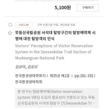
되고 있다. 식물사회네트워크는 다양한 환경에서의
포예측에 가장 영향을 많이 미치는 변수는 연간강수
5,100원
구매하기
식물사회 분석과 기존의 종간결합분석 방법과 비교가
량, 토양탄소함유량, 최한월 기온으로 분석되었다. 본
필요하다. 본 연구는 무등산국립공원을 대상으로 식
연구 결과를 토대로 개느삼은 광량이 풍부하고 능선
생구조분석을 실시하고 기존의 종간결합분석과 식물
부에 주로 서식하는 것을 확인하였고, 향후 본 연구결
2021.04
구독 인증기관 무료, 개인회원 유료
사회 네트워크를 비교 하였다. 식생조사를 위해 옛길
과의 자생지 정보를 토대로 개느삼 자생지를 보전하
2구간을 대상으로 60개 조사구를 설치하여 매목조사
무등산국립공원 서석대 탐방구간의 탐방예약제 시
기 위한 보호지역 지정 등을 위한 기초자료로 활용될
를 실시하였다. TWINSPAN과 DCA 분석결과 60개
행에 대한 탐방객의 인식
수 있을 것으로 판단된다.
조사구는 해발고 800m를 기준으로 졸참나무-소나무
Visitors' Perceptions of Visitor Reservation
군락(군락Ⅰ), 신갈나무군락(군락 Ⅱ)으로 나누어졌
System in the Seoseokdae Trail Section of
다. 출현빈도 30%이상인 수종 간 상관관계분석과
Mudeungsan National Park
DCA분석을 실시한 후 각 군락별 주요수종을 중심으
김상미
,
김상오
로 결과를 비교하였는데, 졸참나무와 소나무, 신갈나
무는 각각 –0.450**, -0.375**로 높은 부(-)의 상관관
한국환경생태학회지
제35권 제2호
pp.181-192
계를 가지고 있었으며, DCA에서도 1축을 따라 졸참
한국환경생태학회
나무와 소나무는 가까이, 신갈나무와는 멀리 배치된
것을 확인할 수 있었다. 식물사회네트워크 분석을 위
본 연구는 탐방예약제(Visitor reservation
해 40개 조사구를 추가하여 100개 조사구에 출현수
system: VRS) 도입의 필요성이 거론되고 있는 무등
종을 조사하였다. 네트워크 구조 분석결과, 378개의
산국립공원의 서석대 탐방구 간(Seoseokdae Trail
연결선이 나타났고, 한 수종 당 평균 6종과 결합을 가