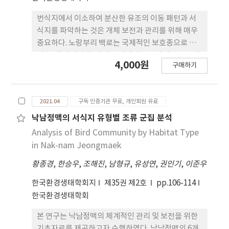
번식지에서 이소하여 분산한 유조의 이동 패턴과 서
식지를 파악하는 것은 개체 보전과 관리를 위해 매우
중요하다. 노랑부리 백로는 국제적인 보호종으로 필
리핀, 말레이시아, 대만 등지에서 월동하며, 중국, 러
4,000원
구매하기
시아, 우리나라 서해 무인도서에서 번식한다. 본 연구
에서는 2018년도와 2019년도에 영광 칠산도에서 번
식하여 이소한 노랑부리백로 유조 총 6개체를 대상으
2021.04
구독 인증기관 무료, 개인회원 유료
로 야생동물위치추적장치를 부착하여 이소 후 하절기
동안 이동 경로 및 행동권 분석을 통해 주요 서식지 이
낙남정맥의 서식지 유형별 조류 군집 분석
용 양상을 파악하였다. 2018년도에 번식한 노랑부리
Analysis of Bird Community by Habitat Type
백로 유조 3개체 중 CE1801 개체는 이소 후 북상을 하
in Nak-nam Jeongmaek
다가 다시 영광 백수 갯벌 지역으로 회귀하여 서식하
황종경
,
한승우
,
조해진
,
남형규
,
유성연
,
권인기
,
이준우
였으며, 나머지 CE1802, CE1803 개체는 태안 지역
으로 북상하여 서식하였다. 2019년도의 경우
한국환경생태학회지
제35권 제2호
pp.106-114
CE1901 개체는 CE1801 개체와 유사한 패턴을 보였
한국환경생태학회
으며, CE1902 개체는 완도 지역으로 남하하여 서식
하였고, CE1903 개체는 신안 지역으로 남하하다가
본 연구는 낙남정맥의 체계적인 관리 및 보전을 위한
다시 영광 백수 갯벌 지역으로 회귀하여 핵심 행동권
기초자료를 제공하고자 수행하였다. 낙남정맥의 6개