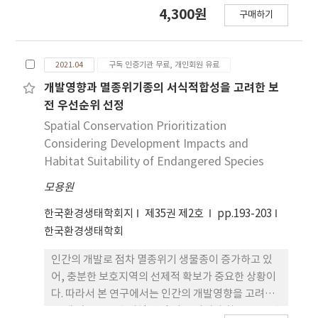
Section: STS)을 대상으로 VRS에 대한 탐방객의 인
4,300원
졌다. 밀도는 0.097, 지름은 7, 평균 경로거리는 2.788
구매하기
식을 조사하기 위해 시행되었다. 데이터는 2019년 5
로 나타났다. 식물사회네트워크 분석은 기존 종간결
월 중 STS를 이용하는 248명의 탐방객을 대상으로
합분석과 비교하였을 때 결과가 유사하게 나타났으
설문조사를 통해 수집되었다. 전 응답자의 86.9%가
며, 기존의 분석법보다 많은 양의 데이터 분석이 가능
2021.04
구독 인증기관 무료, 개인회원 유료
STS에서의 전반적 탐방경험의 질을 높게 평가하였
하고 식물사회 구조 관찰에 용이했다.
다. 또한 43.0%의 응답자가 VRS에 대하여 알고 있었
개발영향과 멸종위기종의 서식적합성을 고려한 보
으며 정보입수 경로는 인터넷이 49.7%로 가장 높은
전 우선순위 선정
비율을 차지하였으며, 주변인(18.4%), 방송매체
Spatial Conservation Prioritization
(17.7%) 순으로 높게 나타났다. 전 응답자의 69.9%
Considering Development Impacts and
가 VRS 시행이 STS 관리개선에 효과가 있을 것으로
Habitat Suitability of Endangered Species
생각한 반면, 79.3%의 응답자가 VRS의 운영에 따르
모용원
는 ‘번거로운 예약절차’가 문제가 있다고 인식하
였으며, ‘인터넷 친숙성에 따른 불공평
한국환경생태학회지
제35권 제2호
pp.193-203
성’(78.7%), ‘자유로운 탐방기회 박탈’(76.3%)
한국환경생태학회
순으로 문제가 있다고 생각하였다. VRS 시행에 대한
지지도는 고연령층, 기혼자, 고학력층, 고빈도 STS
인간의 개발로 점차 멸종위기 생물종이 증가하고 있
방문경험자, 광주시 거주자, 1인 방문객이 상대그룹
어, 충분한 보호지역의 선제적 확보가 중요한 상황이
보다 낮은 것으로 나타났다. ‘VRS에 대한 지식정
다. 따라서 본 연구에서는 인간의 개발영향을 고려했
도’와 ‘VRS 운영에 따르는 문제에 대한 인식정
을 때 앞으로 보호지역 선정 시 고려해야 할 보전 우선