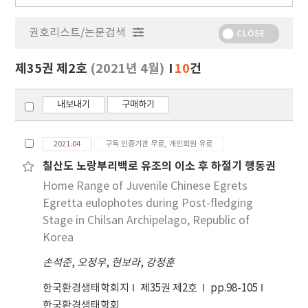
행
물
권호리스트/논문검색
정
CLOSE
보
보
제35권 제2호
(2021년 4월)
10
건
기
내보내기
구매하기
2021.04
구독 인증기관 무료, 개인회원 유료
칠산도 노랑부리백로 유조의 이소 후 하절기 행동권
Home Range of Juvenile Chinese Egrets
Egretta eulophotes during Post-fledging
Stage in Chilsan Archipelago, Republic of
Korea
손석준
,
오정우
,
현보라
,
강정훈
한국환경생태학회지
제35권 제2호
pp.98-105
한국환경생태학회