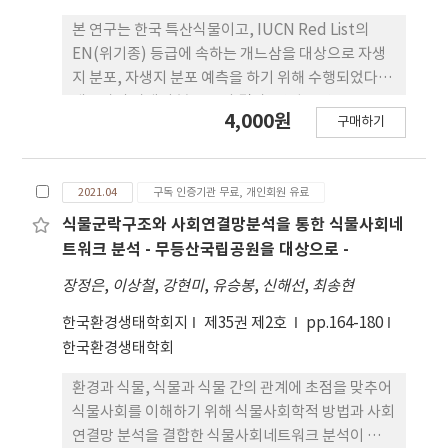
로 식생이 발달하는 특성을 나타냈다. 분류된 군락 내
우점종은 대부분 우리나라 전국에 분포하는 종으로
본 연구는 한국 특산식물이고, IUCN Red List의
길 또는 길가, 나지, 훼손지, 초지 등 주변에서 흔히 볼
EN(위기종) 등급에 속하는 개느삼을 대상으로 자생
수 있는 식물로 구성되어 있다. 현재 비무장지대 불모
지 분포, 자생지 분포 예측을 하기 위해 수행되었다.
지 식생은 나지에서 초본식생으로 발달하는 천이 초
개느삼의 자생지 분포 조사 결과 ,강원도 양구군 13
4,000원
기의 형태를 보인다. 불모지 내 분포하는 우점종은 특
구매하기
곳, 인제군 3곳, 춘천시 2곳, 홍천군 1곳 총 19곳에 분
별한 유지·관리 없이도 자생할 수 있으므로 향후 복
포하는 것을 확인하였다. 우리나라에서 가장 북쪽 자
원소재 개발에 활용하거나 복원 종 선정 등에 유용하
생지는 양구군 임당리, 동쪽 인제군 한계리, 서쪽 춘
게 사용될 수 있을 것이다.
2021.04
구독 인증기관 무료, 개인회원 유료
천시 지내리, 남쪽 홍천군 성동리로 각각 확인되었다.
개느삼 자생지의 해발고도는 169-711m에 분포하는
식물군락구조와 사회연결망분석을 통한 식물사회네
것으로 나타났고, 평균 해발고도는 375m로 조사되
트워크 분석 - 무등산국립공원을 대상으로 -
었다. 개느삼 자생지의 면적은 8,000-734,000㎡인
장정은
,
이상철
,
강현미
,
유승봉
,
신해선
,
최송현
것으로 분석되었고, 평균 202,789㎡로 조사되었다.
대부분의 개느삼 자생지는 간벌, 가지치기 등과 같은
한국환경생태학회지
제35권 제2호
pp.164-180
숲가꾸기가 이루어진 곳으로 조사되었다. 개느삼 잠
한국환경생태학회
재 분포지 분석을 MaxEnt 프로그램을 이용하여 수
환경과 식물, 식물과 식물 간의 관계에 초점을 맞추어
행한 결과, AUC값은 0.9762로 분석되었다. 분포예측
식물사회를 이해하기 위해 식물사회학적 방법과 사회
자생지는 강원도 양구 군, 인제군, 춘천시, 화천군 지
연결망 분석을 결합한 식물사회네트워크 분석이 연구
역에 집중되어 분포하는 것으로 나타났다. 자생지 분