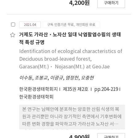
4,200원
도’는 ‘VRS 시행에 대한 지지도’에 부(-)의 영
구매하기
순위지역을 확인하였다. 보전 우선순위 도출은 보전
향, ‘VRS의 관리 효과성’은 ‘VRS 시행에 대한
계획 의사결정 지원 소프트웨어인 MARXAN을 이용
지지도’에 정(+)의 영향이 있는 것으로 각각 조사되
하여 기존 보호지역 포함 여부와 개발영향 반영여 부
었다.
2021.04
구독 인증기관 무료, 개인회원 유료
를 기준으로 총 네 가지의 시나리오로 분석하였다. 개
발영향은 개발면적 비율, 인구밀도, 도로망 체계, 교
거제도 가라산·노자산 일대 낙엽활엽수림의 생태
통량을 이용하여 도출하였으며, 생물종 보전 대상 지
적 특성 규명
역은 제 3차 전국자연환경조사 자료의 조류, 포유류,
Identification of ecological characteristics of
양서파충류의 출현자료를 이용하여 도출한 서식적합
Deciduous broad-leaved forest,
지역을 이용하였다. 이 두 가지 요인을 입력 자료로 기
Garasan(Mt.)· Nojasan(Mt.) at GeoJae
계학습 기반 최적화방법론을 이용하여 보전 우선순위
이수동
,
조봉교
,
이광규
,
염정헌
,
오충현
지역을 도출하였다. 연구결과, 멸종위기 생물종을 보
전하는데 중요한 역할을 할 것으로 기대되는 지역이
한국환경생태학회지
제35권 제2호
pp.204-219
기존 보호지역과 떨어진 지역에서 다수 나타났으며,
한국환경생태학회
개발영향을 고려했을 때는 보전우선순위 지역이 파편
화되어 나타남을 알 수 있었다. 개발영 향과 기존보호
본 연구는 남해안에 분포하는 양호한 산림 식생의 복
지역을 모두 고려했을 때에도 기존 보호지역 주변으
원과 관리뿐만 아니라 장기적인 측면에서 기후변화에
로 이미 도로개발이 많이 이뤄져 기존 보호지역과는
따른 변화 경향을 파악하고자 가라산과 노자산 서사
떨어진 지역에서 우선순위가 높게 나타났다. 따라서
면에 분포하는 식생의 식물군집구조 특성을 조사․분
4,900원
개발영향을 고려하여 멸종위기종 보호하기 위해서는
구매하기