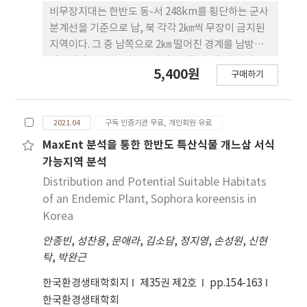
비무장지대는 한반도 동-서 248km를 횡단하는 군사
분계선을 기준으로 남, 북 각각 2㎞씩 무장이 금지된
지역이다. 그 중 남쪽으로 2㎞ 떨어진 경계를 남방한
계선이라고 한다. 비무장지대는 정전협정 이후 자연
5,400원
구매하기
천이과정을 거치며 독특한 생태계를 형성한 지역으로
보전가치가 높다. 그러나 남방한계선 철책주변과 일
부 지역은 군작전수행을 위한 각종 시설이용과 제초
2021.04
구독 인증기관 무료, 개인회원 유료
작업으로 인한 훼손이 빈번하게 발생하고 있다. 본 연
구는 훼손된 불모지 식생복원을 위한 기초자료 마련
MaxEnt 분석을 통한 한반도 특산식물 개느삼 서식
을 목적으로 시행되었다. 불모지 식생구조 파악을 위
가능지역 분석
해 지표종을 중심으로 식생군락을 분류한 결과 뱀딸
Distribution and Potential Suitable Habitats
기군락, 비비추군락, 기린초-돌나물군락, 가락지 나
of an Endemic Plant, Sophora koreensis in
물군락, 양지꽃군락, 꿀풀군락, 구절초-그늘사초군
Korea
락, 산구절초군락, 질경이-토끼풀군락, 좀씀바귀-매
안종빈
,
성찬용
,
문애라
,
김소담
,
정지영
,
손성원
,
신현
듭풀군락 등 10개 군락으로 구분되었다. 남방한계선
탁
,
박완근
내 불모지는 군사적 활동으로 인한 토양침식, 지형변
화, 산불 등 인위적인 교란이 지속적으로 발생하기 때
한국환경생태학회지
제35권 제2호
pp.154-163
문에 교란된 환경에 대한 적응성이 높은 종을 중심으
한국환경생태학회