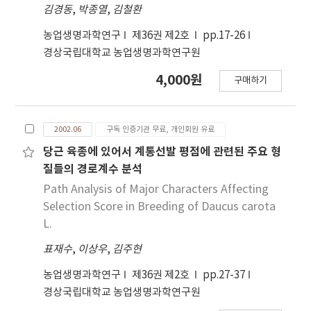
김경동
,
박종열
,
김철환
농업생명과학연구
제36권 제2호
pp.17-26
경상국립대학교 농업생명과학연구원
4,000원
구매하기
2002.06
구독 인증기관 무료, 개인회원 유료
당근 육종에 있어서 계통선발 평점에 관련된 주요 형
질들의 경로계수 분석
Path Analysis of Major Characters Affecting
Selection Score in Breeding of Daucus carota
L.
표재수
,
이상우
,
김주현
농업생명과학연구
제36권 제2호
pp.27-37
경상국립대학교 농업생명과학연구원