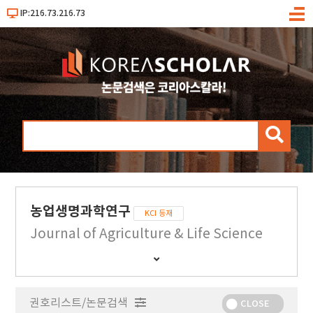
IP:216.73.216.73
메
뉴
검
색
농업생명과학연구
KCI 등재
Journal of Agriculture & Life Science
간
행
물
권호리스트/논문검색
정
CLOSE