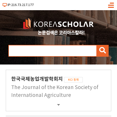
IP:216.73.217.177
메
뉴
검
색
한국국제농업개발학회지
KCI 등재
The Journal of the Korean Society of
International Agriculture
간
행
물