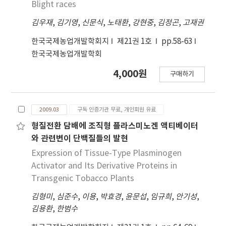
Blight races
김우재
,
김기영
,
신문식
,
노태환
,
강현중
,
김정곤
,
고재권
한국국제농업개발학회지
제21권 1호
pp.58-63
한국국제농업개발학회
4,000원
구매하기
2009.03
구독 인증기관 무료, 개인회원 유료
형질전환 담배에 조직형 플라스미노겐 액티베이터
와 관련변이 단백질들의 발현
Expression of Tissue-Type Plasminogen
Activator and Its Derivative Proteins in
Transgenic Tobacco Plants
김형미
,
심준수
,
이용
,
박효경
,
윤문섭
,
임규희
,
안기성
,
김용환
,
한범수