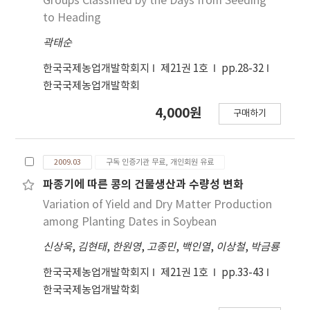
Groups Classified by the Days from Seeding
to Heading
곽태순
한국국제농업개발학회지
제21권 1호
pp.28-32
한국국제농업개발학회
4,000원
구매하기
2009.03
구독 인증기관 무료, 개인회원 유료
파종기에 따른 콩의 건물생산과 수량성 변화
Variation of Yield and Dry Matter Production
among Planting Dates in Soybean
신상욱
,
김현태
,
한원영
,
고종민
,
백인열
,
이상철
,
박금룡
한국국제농업개발학회지
제21권 1호
pp.33-43
한국국제농업개발학회