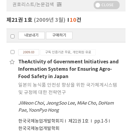
권호리스트/논문검색
정
CLOSE
보
보
제21권 1호
(2009년 3월)
10
건
기
내보내기
구매하기
2009.03
구독 인증기관 무료, 개인회원 유료
TheActivity of Government lnitiatives and
Information Systems for Ensuring Agro-
Food Safety in Japan
일본의 농식품 안전성 향상을 위한 국가체계시스템
및 규정에 대한 전략연구
JiWeon Choi
,
JeongSoo Lee
,
MiAe Cho
,
DoHam
Pae
,
YoonPyo Hong
한국국제농업개발학회지
제21권 1호
pp.1-5
한국국제농업개발학회