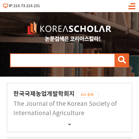
IP:216.73.216.231
메
뉴
검
색
한국국제농업개발학회지
KCI 등재
The Journal of the Korean Society of
International Agriculture
간
행
물