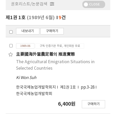
권호리스트/논문검색
정
CLOSE
보
보
제1권 1호
(1989년 6월)
9
건
기
내보내기
구매하기
1989.06
구독 인증기관 무료, 개인회원 유료
主要國海外當農定着의 推進實態
The Agricultural Emigration Situations in
Selected Countries
Ki Won Suh
한국국제농업개발학회지
제1권 1호
pp.3-28
한국국제농업개발학회
6,400원
구매하기