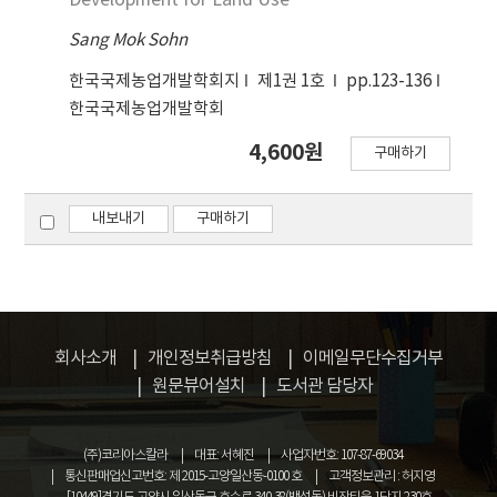
Development for Land Use
Sang Mok Sohn
한국국제농업개발학회지
제1권 1호
pp.123-136
한국국제농업개발학회
4,600원
구매하기
내보내기
구매하기
회사소개
개인정보취급방침
이메일무단수집거부
원문뷰어설치
도서관 담당자
(주)코리아스칼라
대표: 서혜진
사업자번호: 107-87-69034
통신판매업신고번호: 제 2015-고양일산동-0100 호
고객정보관리 : 허지영