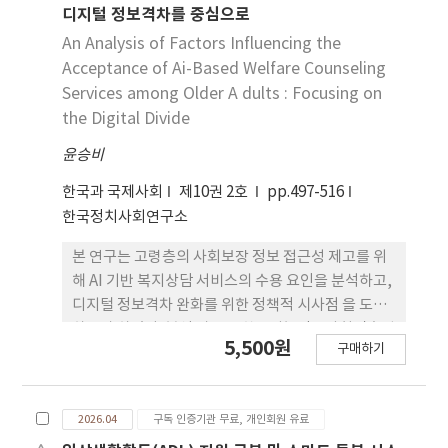
분 정확, 부정확으로 구분하였 으며, 불일치가 나타나
디지털 정보격차를 중심으로
면 어떤 개념이 어디에서 잘못 적용되었는지를 함 께
An Analysis of Factors Influencing the
밝혔다. 분석 결과는 다음과 같다. 첫째, 생성형 AI는
Acceptance of Ai-Based Welfare Counseling
일정 수준의 유 의미한 답을 제시하였으나, 전반적으
Services among Older A dults : Focusing on
로 높은 정확도에 도달했다고 보기 는 어려웠다. 둘째,
the Digital Divide
오류는 특히 도발적 사건의 판정에서 가장 빈번하게
윤승비
나타났으며, 이는 발단이 되는 사건과 도발적 사건을
구분하는 개념 적 용이 불안정한 데에서 비롯된 것으
한국과 국제사회
제10권 2호
pp.497-516
로 보인다. 셋째, 보편적 대중 영화와 특정 감독 작품
한국정치사회연구소
군 사이에서 분석 정확도의 뚜렷한 차이는 확인되지
않았 다. 결론적으로 생성형 AI 기반 스토리텔링 분석
본 연구는 고령층의 사회보장 정보 접근성 제고를 위
은 작품 이해 초기의 요 약과 탐색 단계에서 보조적으
해 AI 기반 복지상담 서비스의 수용 요인을 분석하고,
로 활용될 수 있으나, 현 단계에서는 정확 성의 변동성
디지털 정보격차 완화를 위한 정책적 시사점 을 도출
으로 인해 분석의 객관성을 단독으로 담보하기 어렵
하고자 하였다. 분석 자료는 한국지능정보사회진흥원
5,500원
다. 본 연구는 현시점 AI의 영화 스토리텔링 분석 정확
구매하기
(NIA)이 실시한 20 23년 「디지털 정보격차 실태조
도를 점검할 수 있는 하 나의 틀을 제시했다는 점에서
사」에 응답한 만 65세 이상 고령자를 대상으로 하였
의의가 있으며, 교육 현장에서는 AI 산출 물을 정답이
으며, 다중회귀분석을 실시하였다. 분석 결과, 디지털
아닌 비판적 재검토의 대상으로 활용할 필요가 있음
2026.04
구독 인증기관 무료, 개인회원 유료
접근, 디지털 역량, 디지털 활용 지수는 모두 AI 기반
을 시사 한다.