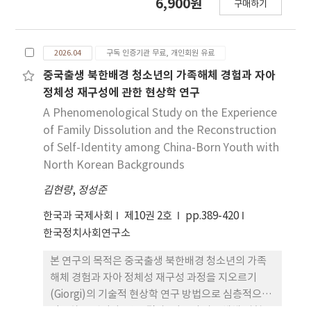
6,900원
천으로 뿌리내리려면, 사상을 담아낼 제도적 기틀을
구매하기
으로써, 체제 자율성과 통치 역량을 과시하는 비용이
마련 하고 지속적 실천으로 검증해 나가는 긴 과정이
큰 신호를 발신했 다. 보건의 안보화와 선별적 협력은
필요하다.
이를 정당화하는 기제로 작동했다. 이 전략적 선택은
2026.04
구독 인증기관 무료, 개인회원 유료
일시적 조치에 그치지 않고 보건혁명 선포·인프라
확 충·재정 구조 재편으로 이어지며 이후 북한 보건
중국출생 북한배경 청소년의 가족해체 경험과 자아
정책의 방향을 규정하는 조건으로 작용하고 있다. 본
정체성 재구성에 관한 현상학 연구
고의 분석은 보건 협력을 비정치적 인도주의 영역으
A Phenomenological Study on the Experience
로 전제해 온 기존 접근의 한계를 드러낸다. 향후 대북
of Family Dissolution and the Reconstruction
보건 협력 은 인도주의적 수요를 넘어, 제재 환경과 외
of Self-Identity among China-Born Youth with
교적 정합성, 그리고 원조 수 용을 주권과 체제 정당성
North Korean Backgrounds
의 양보로 인식하는 북한의 대외정책 논리를 포 괄적
김현량
으로 고려해야 한다.
,
정성준
한국과 국제사회
제10권 2호
pp.389-420
한국정치사회연구소
본 연구의 목적은 중국출생 북한배경 청소년의 가족
해체 경험과 자아 정체성 재구성 과정을 지오르기
(Giorgi)의 기술적 현상학 연구 방법으로 심층적으로