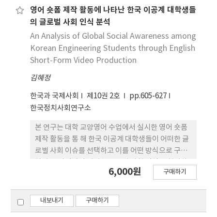
산출하여 핵 심 개념의 구조를 분석하였다. 분석 결과,
영어 숏폼 제작 활동에 나타난 한국 이공계 대학생들
사회적 관계, 우울, 정책, 지 원, 삶의 만족 등이 주요
의 글로벌 사회 인식 분석
키워드로 나타났다. 토픽모델링 분석에서는 총 4개의
An Analysis of Global Social Awareness among
토픽이 도출되었다. 토픽-1은 사회적 지지와 돌봄을
Korean Engineering Students through English
통한 노년기 삶의 질, 토픽-2는 경제 및 주거 조건과
Short-Form Video Production
빈곤 문제, 토픽-3은 사회참여 와 공동체 활동을 통한
김혜정
능동적 삶, 토픽-4는 우울과 건강 상태를 중심으 로 한
심리·정서적 위기와 관련된 주제로 나타났다. 이러
한국과 국제사회
제10권 2호
pp.605-627
한 결과는 노인 1인가구 연구가 경제적 조건과 사회적
한국정치사회연구소
관계를 중심으로 사회참여와 정신 건강 등 다양한 주
제로 확장되어 왔음을 보여준다. 본 연구는 국내 노인
본 연구는 대학 교양영어 수업에서 실시한 영어 숏폼
1인가구 연구의 주요 주제와 지식 구조를 체계적으로
제작 활동을 통 해 한국 이공계 대학생들이 어떠한 글
제시하고, 향후 연 구 방향을 위한 기초자료를 제공한
로벌 사회 이슈를 선택하고 이를 어떤 방식으로 구현
다는 점에서 의의를 가진다.
하며 그 과정에서 어떠한 글로벌 사회 인식을 형성하
6,000원
구매하기
는지를 탐구하는 데 목적이 있다. 연구 자료는 영어 숏
폼 영상 및 스크 립트, 설문조사 자료, 학습자 저널로
구성되었으며 질적 내용 분석과 양 적 분석을 병행한
내보내기
구매하기
혼합 연구 방법을 적용하였다. 분석 결과 학습자들은