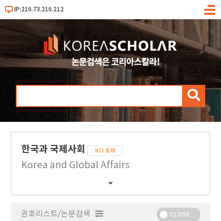
IP:216.73.216.212
메
뉴
검
색
한국과 국제사회
KCI 등재
Korea and Global Affairs
간
행
물
권호리스트/논문검색
정
CLOSE