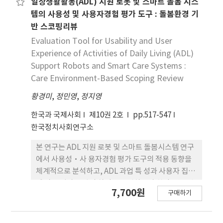
복지상담 서비스 수용도와 유의한 정(+)의 관련성을
일상생활활동(ADL) 지원 로봇 및 스마트 돌봄 시스
보였다. 또한 기초연금 인지도와 노인장기요양서비스
템의 사용성 및 사용자경험 평가 도구 : 돌봄환경 기
이용 경험은 디 지털 요인을 통제한 이후에도 AI 상담
반 스코핑리뷰
서비스 수용도와 유의미한 관련성을 나 타냈다. 이는
Evaluation Tool for Usability and User
기존 복지제도에 대한 인식과 이용 경험이 신기술 기
Experience of Activities of Daily Living (ADL)
반 복지서비 스 수용과 연관될 수 있음을 시사한다.
Support Robots and Smart Care Systems :
Care Environment-Based Scoping Review
황경미
,
정민영
,
정지영
한국과 국제사회
제10권 2호
pp.517-547
한국정치사회연구소
본 연구는 ADL 지원 로봇 및 스마트 돌봄시스템 연구
에서 사용성·사 용자경험 평가 도구의 적용 동향을
체계적으로 분석하고, ADL 과업 특 성과 사용자 집단
에 따른 평가 전략의 차이를 규명하고자 한다. 연구방
7,700원
구매하기
법은 PRISMA-ScR 지침에 따라 스코핑리뷰를 수행
하였으며, 2010년 1 월부터 2025년 12월까지 발표된
문헌으로 최종 24편을 출판연도, ADL 영역, 기술유