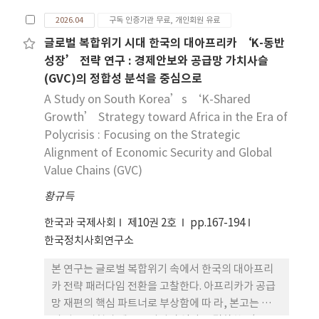
은 아니다. 폴란드, 체코, 헝가리, 슬로바키아는 사회
2026.04
구독 인증기관 무료, 개인회원 유료
주의 산업 유산, 체제 전환, 유럽연합 통합이라는 공
통의 배경을 공유 하면서도, 현재의 전환 양상에서는
글로벌 복합위기 시대 한국의 대아프리카 ‘K-동반
뚜렷한 차이를 보인다. 이 글은 쌍둥이 전환을 단순히
성장’ 전략 연구 : 경제안보와 공급망 가치사슬
녹색전환과 디지털전환이 동시에 진행되는 상태가 아
(GVC)의 정합성 분석을 중심으로
니라, 두 전환이 실제 산업, 에너지, 행정 체계 안에서
A Study on South Korea’s ‘K-Shared
어떻게 실행되고 있는지 를 보여주는 분석 개념으로
Growth’ Strategy toward Africa in the Era of
다룬다. 이를 위해 디지털 부문에서는 연결 인 프라,
Polycrisis : Focusing on the Strategic
기업 활용, 디지털 역량, 공공서비스를, 녹색 부문에
Alignment of Economic Security and Global
서는 재생에너 지, 전력 구조, 건물 및 교통 부문 전환,
Value Chains (GVC)
에너지 효율과 구조적 제약을 중 심으로 비교하였다.
분석 결과, 체코는 디지털 기반이 가장 강하지만 녹색
황규득
전환과의 접속은 제한적이며, 폴란드는 빠른 정책 추
한국과 국제사회
제10권 2호
pp.167-194
진과 인프라 확충에도 불구하고 인적 역량과 석탄 중
한국정치사회연구소
심 에너지 구조의 부담이 크다. 헝가리는 기 반과 실제
활용 사이의 간극이 두드러지고, 슬로바키아는 두 전
본 연구는 글로벌 복합위기 속에서 한국의 대아프리
환 모두에 서 비교적 균형 있는 잠재력을 보인다. 결국
카 전략 패러다임 전환을 고찰한다. 아프리카가 공급
V4의 쌍둥이 전환은 하나의 단일한 발전 모델이 아니
망 재편의 핵심 파트너로 부상함에 따 라, 본고는 한국
라, 산업구조, 에너지 체제, 정책 역량, 디지털 인 적