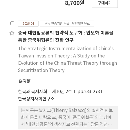
8,700원
구매하기
는 문 헌 연구에 기반한 정성적 단일 사례 연구를 수행
하였다. 비록 이스라엘은 가자지구 내 군사작전의 궁
극적 목표로 하마스의 완전한 박멸을 공언하였 으나,
2026.04
구독 인증기관 무료, 개인회원 유료
본 연구는 하마스를 둘러싼 대내외적 요인의 상호작
용으로 인해 그 조직적 지속성이 유지되고 있음을 논
중국 대만침공론의 전략적 도구화 : 안보화 이론을
증한다. 이를 규명하기 위해 본 연구 는 하마스의 생존
통한 중국위협론의 진화 연구
을 견인하는 요인을 대외적 환경과 대내적 동력으로
The Strategic Instrumentalization of China's
구분 하여 분석하였다. 첫째, 대외적 요인으로는 ①
Taiwan Invasion Theory : A Study on the
미국과 국제사회의 압박, ② 이란·헤즈볼라 등 지역
Evolution of the China Threat Theory through
연대의 공고화, ③ 이스라엘의 내적 취약성을 도출 하
Securitization Theory
였다. 둘째, 이스라엘의 전략적 딜레마가 심화되는 가
김지영
운데 하마스의 생존 을 담보하는 대내적 요인으로는
① 가자지구와의 운명공동체 형성, ② 조 직 운영 비
한국과 국제사회
제10권 2호
pp.233-278
용의 최소화, ③ 조직적 회복탄력성을 제시하였다.
한국정치사회연구소
즉, 이스라엘 의 물리적 타격이 가해지는 환경 속에서
도 하마스는 이와 같은 내부 동력 을 적극적으로 가동
본 연구는 발자크(Thierry Balzacq)의 실천적 안보
하여 조직의 생명력을 연장하고 있다. 결론적으로 본
화 이론을 바탕으 로, 중국이 '중국위협론'의 대상에
연구는 이스라엘-하마스 분쟁을 분석함에 있어 하마
서 '대만침공론'의 생산자로 전환되는 ' 담론 역전
스 중심으로 그들의 지 속성을 입체적으로 분석했다