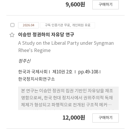
9,600원
구매하기
한 고 찰 없이 10·26 사건을 온전히 다루는 것은 불
가능하다. 이에 본 연구는 김영삼 의원 제명 파동과
10·26 사건을 부마항쟁과 유기적으로 연계하여 고
2026.04
구독 인증기관 무료, 개인회원 유료
찰하고자 한다. 이를 위해 촉발 요인, 과정 요인, 결과
요인 등의 전제 를 설정하여 논지를 증명하는 방식을
이승만 정권하의 자유당 연구
취하였다. 이에 따라 항쟁의 원인과 결과, 그리고 향후
A Study on the Liberal Party under Syngman
과제들을 중심으로 내용을 전개한다. 연구 결과는 다
Rhee's Regime
음과 같다. 첫째, 1979년 10월에 발생한 일련의 정치
정주신
적 사건 맥락에 비 추어 볼 때, 이는 ‘10월 부마항
쟁’ 혹은 ‘10월 항쟁’으로 명명되어야 한 다. 둘
한국과 국제사회
제10권 2호
pp.49-108
째, 부마항쟁의 전국화 및 세계화라는 가치를 새롭게
한국정치사회연구소
정립해야 한 다. 셋째, 항쟁을 특정 지역의 문제나 김
영삼 의원 개인과의 관계로만 한 정하여 거론하는 것
본 연구는 이승만 정권의 집권 기반인 자유당을 재조
은 지양해야 한다. 넷째, 그동안 왜곡되었던 10·18
명함으로써, 한국 현대 정치사에서 권위주의적 독재
마 산항쟁의 전개 과정을 올바르게 바로잡아야 한다.
체제가 형성되고 파행적으로 전개된 구조적 메커니즘
요컨대 10월 부마항쟁 은 이후 5·18 민주화운동과 6
을 규명하고자 한다. 이를 위해 이승만의 집권 과정과
12,000원
구매하기
월 항쟁의 도화선이 되었다는 점에서 한국 민주주의
권위주의 권력 구조의 상관관계를 고찰하고, 자유당
발전의 초석이라 평가할 수 있다.
의 정치 이념적 지향 점인 반공주의가 패권 추구 과정