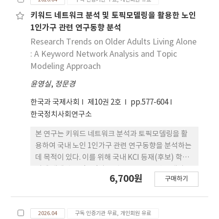
판단, 도움요청 의사소통, 기관 연계, 협력적 대응 이
해가 결합된 수행 역량의 문제로 파악하였다. 이를 위
키워드 네트워크 분석 및 토픽모델링을 활용한 노인
해 IPE의 핵심 요 소와 유학생 안전위기 대응의 교육
1인가구 관련 연구동향 분석
적 요구를 관련 문헌을 통해 검토하 고, 수업 모형의
Research Trends on Older Adults Living Alone
설계 준거를 도출하였다. 연구 결과, 본 수업 모형은
: A Keyword Network Analysis and Topic
수 행 중심성, 의사소통 중심성, 기관 연계 가능성, 협
Modeling Approach
업 구조의 명시성을 설계 준거로 하여 구성되었으며,
윤영실
,
정문경
화재 시나리오를 적용한 5단계 수업 구 조와 단계별
활동, 산출물, 평가 준거를 제시하였다. 본 연구는 유
한국과 국제사회
제10권 2호
pp.577-604
학생 안전위기 대응을 협업 기반 수행 역량으로 재개
한국정치사회연구소
념화하고, 대학의 유학생 안전교육 설계를 위한 실제
적 수업 모형을 제시하였다는 점에서 의의를 가진다.
본 연구는 키워드 네트워크 분석과 토픽모델링을 활
용하여 국내 노인 1인가구 관련 연구동향을 분석하는
데 목적이 있다. 이를 위해 국내 KCI 등재(후보) 학술
지에 게재된 노인 1인가구 관련 논문 111편을 대상으
6,700원
구매하기
로 넷마이너(NetMiner 4)를 이용하여 키워드 네트
워크 분석과 토픽모델링 을 수행하였다. 키워드 네트
워크 분석에서는 키워드 빈도분석과 동시출 현 분석
2026.04
구독 인증기관 무료, 개인회원 유료
을 실시하고 연결중심성, 근접중심성, 매개중심성을