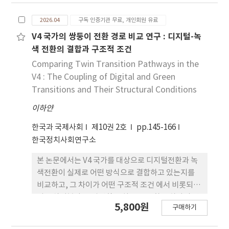
조건에도 불구하고 김정은 집권 이후 재난 대 응에서
2026.04
구독 인증기관 무료, 개인회원 유료
반복적인 한계를 보여 왔다. 본 연구는 그 원인이 재난
대응의 정치화, 당중앙위원회의 과도한 개입과 중앙–
V4 국가의 쌍둥이 전환 경로 비교 연구 : 디지털-녹
지방 간 정보 왜곡, 그리고 정치적 우선순위에 따른 공
색 전환의 결합과 구조적 조건
간적 자원 배분의 비대칭에 있다고 주장한다. 이를 위
Comparing Twin Transition Pathways in the
해 국제기구 보고서, 국제언론 및 대북 전문 매체 보
V4 : The Coupling of Digital and Green
도, 『노동신 문』, 그리고 선행연구를 분석하였다.
Transitions and Their Structural Conditions
분석 결과, 북한의 재난 대응은 과 학적 위험 평가와
이하얀
예방 중심 관리보다 정치적 충성과 선전을 우선하며,
이로 인해 조기 대응과 장기적 예방 역량 구축이 제한
한국과 국제사회
제10권 2호
pp.145-166
되는 것으로 나타 났다. 또한 재난 대응 자원은 평양과
한국정치사회연구소
정치적으로 중요한 지역에 집중되 는 반면, 국경 및 주
변 지역은 구조적으로 취약한 상태에 놓여 있었다. 본
본 논문에서는 V4 국가를 대상으로 디지털전환과 녹
연구는 북한의 재난 대응 실패가 행정 능력이나 자원
색전환이 실제로 어떤 방식으로 결합하고 있는지를
부족이 아니라 개인독재 체제의 통치 논리에서 비롯
비교하고, 그 차이가 어떤 구조적 조건 에서 비롯되는
된 구조적 결과임을 보여준다.
지를 살펴본다. 유럽연합은 최근 두 전환을 하나의 연
5,800원
구매하기
계된 과제로 제시하고 있지만, 공통된 정책 목표가 회
원국들 사이에서 동일한 전환 경로를 만들어내는 것