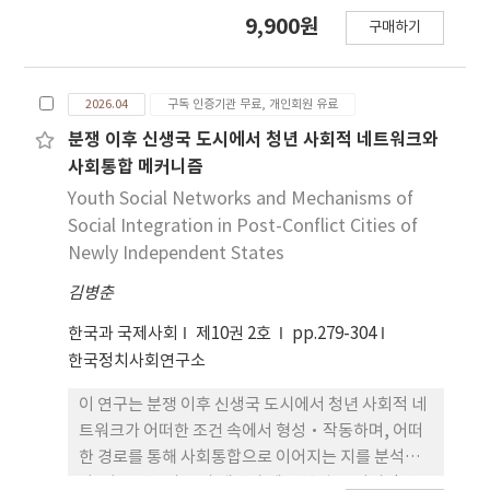
(Discourse Inversion)'의 동학을 규명한다. 담론 역
9,900원
는 점에서 학술적 의의를 지닌다. 나아가 본 연구의 결
구매하기
전이란 안 보화의 대상이 동일 담론의 안보화 주체로
과는 중동 지역과의 정치·경제적 안보 협력을 확장
전환하여 강압외교의 수단으 로 활용하는 과정이다.
하고 있는 한 국의 향후 대중동 외교 및 안보 정책 수
이론 검증형 프로세스 트레이싱을 통해 탈안보화 에
립을 위한 함의를 제공할 것이다.
2026.04
구독 인증기관 무료, 개인회원 유료
서 재안보화로의 인과 경로를 추적하고, 행위자별 담
론 비교분석을 수 행한다. 분석 결과, 시진핑, 외교부,
분쟁 이후 신생국 도시에서 청년 사회적 네트워크와
국방부, 동부전구 사령부, 관영 매체 가 수신자별 메
사회통합 메커니즘
시지를 체계적으로 생산하는 '담론적 분업' 시스템이
Youth Social Networks and Mechanisms of
확인 되었으며, 핵심 수용자의 안보 공약 강화라는 구
Social Integration in Post-Conflict Cities of
조적 역효과가 공존함을 규명했다.
Newly Independent States
김병춘
한국과 국제사회
제10권 2호
pp.279-304
한국정치사회연구소
이 연구는 분쟁 이후 신생국 도시에서 청년 사회적 네
트워크가 어떠한 조건 속에서 형성·작동하며, 어떠
한 경로를 통해 사회통합으로 이어지는 지를 분석한
다. 기존 연구가 국가 재건과 제도 복원 등 거시적 안