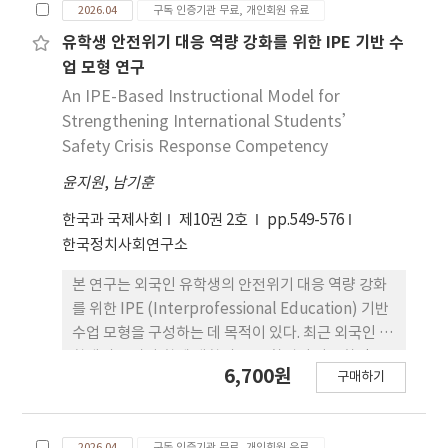
2026.04
구독 인증기관 무료, 개인회원 유료
형, 사용자 집단, 사용성·사용자경험 평가 도구를 중
심으로 분석하였다. 연구결과 분석 논문은 최근 5년
유학생 안전위기 대응 역량 강화를 위한 IPE 기반 수
(2020–2025년)에 집중되어 있었고, 일상생활활동
업 모형 연구
영역 중 이승·전이와 복합 ADL이 가장 많이 다루 어
An IPE-Based Instructional Model for
졌다. 사용성 평가는 SUS(System Usability
Strengthening International Students’
Scale)를 중심으로 활용 되었으며, 신체적 부담이 높
Safety Crisis Response Competency
은 과업에서는 작업부하 평가 도구와의 병행 적용 경
윤지원
,
남기훈
향이 나타났다. ADL 지원 로봇 및 스마트 돌봄시스템
연구에서 사용성·사용자경험 평가는 과업 특성과
한국과 국제사회
제10권 2호
pp.549-576
사용자 역할에 따라 차별화되고 있었다. 향후 장기요
한국정치사회연구소
양 정책, 돌봄기술 실증 사업, 그리고 임상 연구 설계
과정에서 표준화된 사용성·사용자경험 평가 프레임
본 연구는 외국인 유학생의 안전위기 대응 역량 강화
을 구축하기 위 한 기초 자료로 활용될 수 있을 것이
를 위한 IPE (Interprofessional Education) 기반
다.
수업 모형을 구성하는 데 목적이 있다. 최근 외국인 유
학생의 증가와 함께 대학의 교육 환경이 다문화적 으
6,700원
구매하기
로 재편되고 있으나, 유학생 대상 안전교육은 여전히
정보 전달 중심 으로 운영되는 경향이 있다. 이에 본
연구는 유학생 안전위기 대응을 위 험 신호의 인지와
2026.04
구독 인증기관 무료, 개인회원 유료