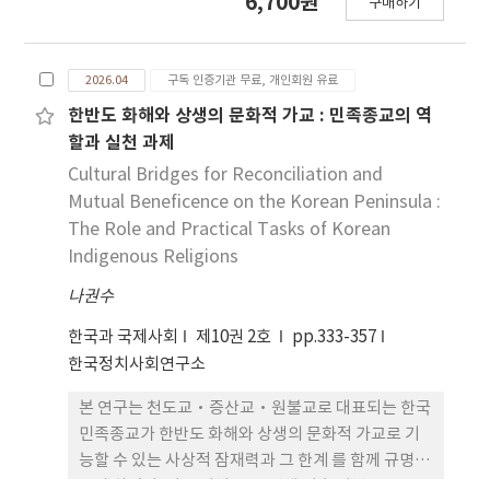
6,700원
구매하기
를 가지 는지를 분석한다. 본 연구는 SMR 경쟁을 실
증 프로젝트 중심의 산업 전 략과 인프라 권력 경쟁의
관점에서 분석한다. 이를 위해 중국의 링룽 1 호
2026.04
구독 인증기관 무료, 개인회원 유료
(Linglong One) 실증 프로젝트를 중심으로 자본 동
원 구조, 국유기업 네트워크, 공급망 통제, 제도적 가
한반도 화해와 상생의 문화적 가교 : 민족종교의 역
속 메커니즘을 검토하였다. 분석 결과, 중국의 SMR
할과 실천 과제
전략은 실증 속도를 통해 운전 데이터를 축적하고 이
Cultural Bridges for Reconciliation and
를 해 외 인프라 협력과 결합함으로써 글로벌 원전시
Mutual Beneficence on the Korean Peninsula :
장에서 기술 표준과 산업 영향력을 확대하려는 특징
The Role and Practical Tasks of Korean
을 보인다. 이러한 분석은 SMR 경쟁이 단순한 기술
Indigenous Religions
경쟁이 아니라 실증 데이터를 기반으로 한 기술 표준
나권수
과 인프라 권 력을 둘러싼 전략적 경쟁임을 시사한다.
한국과 국제사회
제10권 2호
pp.333-357
한국정치사회연구소
본 연구는 천도교·증산교·원불교로 대표되는 한국
민족종교가 한반도 화해와 상생의 문화적 가교로 기
능할 수 있는 사상적 잠재력과 그 한계 를 함께 규명하
고자 하였다. 이를 위해 1980년대 이후 남북 종교교류