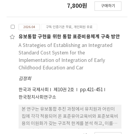
탐구하는 것이다. 연구 결과, 이들의 가족해체 경험은
7,800원
구매하기
물리 적·정서적·행동적 차원에서 다층적으로 나타
났으며, 부모와의 분리를 기 점으로 발생하며 북한과
이주 경로를 둘러싼 경계 경험이 중첩된 사회 구조적
2026.04
구독 인증기관 무료, 개인회원 유료
인 산물임이 밝혀졌다. 또한 이들의 자아정체성은 혼
란-협상-통합 의 재구성 과정을 거치는 것으로 나타
유보통합 구현을 위한 통합 표준비용체계 구축 방안
났다. 가족해체라는 부정적 경험으 로 자아정체성의
A Strategies of Establishing an Integrated
혼란을 겪지만 ‘특별한 나’, ‘나다운 나’를 모색
Standard Cost System for the
하는 능동적 협상 과정을 통해 자신의 다층적 배경을
Implementation of Integration of Early
통합하며 자아정체성 을 재구성해 나갔다. 본 연구는
Childhood Education and Car
중국출생 북한배경이라는 특수한 사회 적 맥락에 처
김정희
한 청소년의 가족해체 경험과 자아정체성 재구성 과
정을 통합적으로 분석함으로써, 이주 및 탈북 담론 내
한국과 국제사회
제10권 2호
pp.421-451
에서 가족해체의 이론 적 확장 가능성을 제시했다는
한국정치사회연구소
데 의의가 있다. 이는 향후 북한배경 청 소년을 위한
정책 수립 및 상담·교육적 개입에 있어 개인의 심리
본 연구는 유보통합 추진 과정에서 유치원과 어린이
·정체 성적 특성을 반영한 실천적 토대를 제공할 것
집에 각각 적용되어 온 표준유아교육비와 표준보육비
이다.
용의 이원화가 갖는 구조적 한계를 분석 하고, 이를 극
복하기 위한 통합 표준비용 산정체계를 제안하는 것