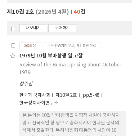
보
보
제10권 2호
(2026년 4월)
40
건
기
내보내기
구매하기
2026.04
구독 인증기관 무료, 개인회원 유료
1979년 10월 부마항쟁 일 고찰
Review of the Buma Uprising about October
1979
정주신
한국과 국제사회
제10권 2호
pp.5-48
한국정치사회연구소
본 논의는 10월 부마항쟁을 지역적 차원에 국한하지
않고 전국적인 항 쟁으로 승화시켜야 한다는 문제의
식에서 출발한다. 특히 박정희 대통령의 사망이 10월
부마항쟁의 결과적 산물임을 고려할 때, 이 항쟁에 대