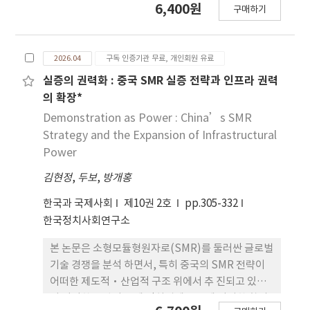
6,400원
구매하기
정화에 초점을 두어 온 것과 달리, 본 연구는 도시 공
간에서의 관계 형성과 작 동 메커니즘에 주목한다. 이
를 위해 도시조건(Urban)–디지털 실천 (Digital)–
2026.04
구독 인증기관 무료, 개인회원 유료
공동체 재구성(Community)을 통합한 UDC 분석모
델을 제시하 고, 남수단 주바와 보르를 사례로 질적 분
실증의 권력화 : 중국 SMR 실증 전략과 인프라 권력
석을 수행하였다. 연구 결과, 제도와 외부 자원이 밀집
의 확장*
된 도시에서는 교량형 네트워크가 확장되고, 공 동체
Demonstration as Power : China’s SMR
기반이 강한 도시에서는 결속형 네트워크가 강화되는
Strategy and the Expansion of Infrastructural
경향이 확인 되었다. 이는 네트워크 유형이 문화적 본
Power
질이 아니라 도시조건에 따라 형성되는 관계 구조임
김현정
,
두보
,
방개홍
을 보여준다. 디지털은 새로운 관계를 형성하기보 다,
형성된 관계의 유지와 조율을 매개하는 장치로 작동
한국과 국제사회
제10권 2호
pp.305-332
한다. 청년 네트 워크는 신뢰–상호부조–집단 효능
한국정치사회연구소
감–참여로 이어지는 순환을 통해 사회 통합의 기반을
형성한다. 사회통합은 제도적 결과가 아니라 관계 작
본 논문은 소형모듈형원자로(SMR)를 둘러싼 글로벌
동의 반복과 축적 속에서 형성되는 과정이다. 본 연구
기술 경쟁을 분석 하면서, 특히 중국의 SMR 전략이
는 분쟁 이후 도시에서 청년 네트워크의 조건부 작동
어떠한 제도적·산업적 구조 위에서 추 진되고 있으
을 설명하는 통합적 분석틀을 제시한다.
며 이러한 전략이 국제 정치경제 구조에 어떠한 함의