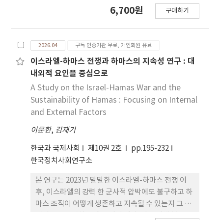
의 발전 경험과 제조·디지털 역량을 결합한 ‘K-동
기반의 차이에 따라 분화된 경로로 이해할 필요가 있
6,700원
구매하기
반성장’ 전략을 제안한다. 방법론적으로는 SWOT
다.
분석을 거쳐 자원 잠재력과 리 스크를 축으로 하는
‘전략적 분석 틀’을 구축하였다. 분석 결과, 첫째,
2026.04
구독 인증기관 무료, 개인회원 유료
자 원 협력은 단순 조달을 넘어 현지 가공과 기술 전수
를 패키지화하는 ‘기 술을 위한 자원(R4T)’ 모델
이스라엘-하마스 전쟁과 하마스의 지속성 연구 : 대
로 전환되어야 한다. 둘째, 디지털·에너지 인 프라
내외적 요인을 중심으로
기반의 개발협력을 통해 아프리카의 ‘단계도약’을
A Study on the Israel-Hamas War and the
지원함으로써 장 기적 신뢰 기반을 강화해야 한다. 결
Sustainability of Hamas : Focusing on Internal
론적으로 2026년 이재명 정부의 실 용 외교 기조 하에
and External Factors
서, 한국은 자원 확보와 개발협력을 통합한 패키지형
이문한
,
김재기
경협 모델을 통해 글로벌 중추 국가로서 기여와 국익
을 동시에 달성하는 전략적 자율성을 확보해야 한다.
한국과 국제사회
제10권 2호
pp.195-232
한국정치사회연구소
본 연구는 2023년 발발한 이스라엘-하마스 전쟁 이
후, 이스라엘의 강력 한 군사적 압박에도 불구하고 하
마스 조직이 어떻게 생존하고 지속될 수 있는지 그 메
커니즘을 규명하는 데 목적이 있다. 이를 위해 본 연구