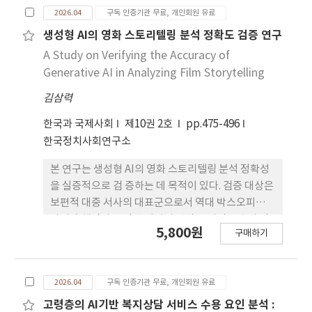
편의 초록을 분석 대상으로 삼아 토픽모델링을 적용
2026.04
구독 인증기관 무료, 개인회원 유료
하였다. 연구 결과는 다음과 같다. 첫째, 사회통합프로
그램 연구는 2010년대 후반 이후 증가세가 뚜렷해졌
생성형 AI의 영화 스토리텔링 분석 정확도 검증 연구
으며, 정책·제도 중심 논의에서 교육과정, 교재, 평
A Study on Verifying the Accuracy of
가, 학습자 경험 등 교육 실행 관련 연구로 확대되었
Generative AI in Analyzing Film Storytelling
다. 둘째, 연구 주제는 수업 운영과 교수·학습, 외국
김삼력
인 정책과 제도, 교재 와 교육 내용 구성, 다문화 정책
과 운영, 한국문화 이해와 단계별 학습으 로 분류되었
한국과 국제사회
제10권 2호
pp.475-496
다. 이 가운데 한국문화 이해와 단계별 학습의 비중이
한국정치사회연구소
가장 높았고, 다음으로 교재와 교육 내용 구성 관련 연
구가 많았다. 셋째, 사 회통합프로그램 연구는 정책 운
본 연구는 생성형 AI의 영화 스토리텔링 분석 정확성
영 체계, 학습자 다양성, 접근성과 지역 격차, 평가 체
을 실증적으로 검 증하는 데 목적이 있다. 검증 대상은
계, 교재와 교육 내용, 교사와 수업 실행의 여섯 가지
보편적 대중 서사의 대표군으로서 역대 박스오피스
쟁점 을 중심으로 연구가 이루어져 왔다. 제안 및 시사
상위 흥행작과 특정한 이야기 방식을 지닌 연출자 작
5,800원
구매하기
점으로는 향후 연구가 정책, 운영, 수업, 성과를 함께
품 군으로서 신카이 마코토 감독의 연출 작품 전편으
검토하고, 학습자 특성, 지역적 조건, 평 가 체계, 교
로 구성하였다. 분석 항목은 주인공, 도발적 사건, 도
재와 교육과정, KIIP 강사 지원 체계를 종합적으로 다
발적 사건으로부터 파생된 주인공의 목표 로 한정하
2026.04
구독 인증기관 무료, 개인회원 유료
루는 방 향으로 이루어져야 한다는 점을 들 수 있다.
고, 각 요소의 판정이 얼마나 안정적으로 이루어지는
지를 점검 하였다. 판정은 작품별·요소별로 정확, 부
고령층의 AI기반 복지상담 서비스 수용 요인 분석 :