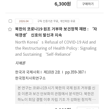
6,300원
구매하기
의 역사적 전개를 검토하고, 민족종교의 사상적 자원
이 남북 화해에 지니는 함의를 분석하였으며, 공동체
회복을 위한 실천 경로와 제도적 조건을 제시하였다.
2026.04
구독 인증기관 무료, 개인회원 유료
천도교의 인내천과 다시개벽, 증산교의 해원상생과
삼계개 벽, 원불교의 사은과 정신개벽은 한반도 근대
북한의 코로나19 원조 거부와 보건정책 재편 : ‘자
사의 위기 속에서 민중의 집단지성과 저항의 시대정
력갱생’ 신호의 발신과 지속
신으로부터 빚어진 자생적 언어로서 남북 양측 의 역
North Korea’s Refusal of COVID-19 Aid and
사적 기억과 사상적 접촉면을 형성한다. 그러나 자생
the Restructuring of Health Policy : Signaling
성이 곧 수용 을 보장하지는 않는다. 북한 종교 조직의
and Sustaining ‘Self-Reliance’
관제적 성격과 민족종교 언어 의 체제 정당화 수사로
지혜론
의 전용 가능성은, 이 사상적 자원의 현재적 실효 성에
물음을 던진다. 민족종교의 잠재력이 실질적 화해의
한국과 국제사회
제10권 2호
pp.359-387
동력으로 전환 되려면 해원상생의 원리를 적용한 심
한국정치사회연구소
리적 통합 프로그램, 천도교의 구조 적 특수성을 활용
한 쌍방향 사회통합 교육, 민족종교 간 학술교류의 정
본 연구는 코로나19 시기 북한의 국제 원조 거부를 신
례화가 필요하며, 정치적 경색 국면에서도 교류를 유
호 이론과 보건 안보화의 관점에서 분석한다. 북한은
지할 수 있는 국제 적 연대 방안이 병행되어야 한다.
하노이 회담 결렬 이후 자립 기조 가 강화된 정치적 맥
민족종교의 사상적 유산이 한반도 화 해와 상생의 실
락에서 원조 수용의 실익을 포기하고 지원을 거부함