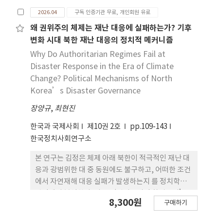
에서 어떻게 기능하였는지 분석한다. 나 아가 자유당
2026.04
구독 인증기관 무료, 개인회원 유료
의 조직적 실체와 반민주적 통치 행태, 그리고 최종적
인 해체 요인을 다층적으로 탐색하고자 한다. 연구 방
왜 권위주의 체제는 재난 대응에 실패하는가? 기후
법으로는 이승만의 카리스 마적 권위와 정치적 행태
변화 시대 북한 재난 대응의 정치적 메커니즘
가 통치 체제 전반에 미친 영향을 분석하는 질적 사례
Why Do Authoritarian Regimes Fail at
연구 방식을 취한다. 연구 결과는 다음과 같다. 첫째,
Disaster Response in the Era of Climate
이승만 정권의 권위주의와 반공이데올로기의 결합은
Change? Political Mechanisms of North
한국 정치 지형에 반민주적 억압 구조를 고착시키는
Korea’s Disaster Governance
결정적 계기가 되었다. 둘째, 반공주의는 단순한 국시
장양규
를 넘어 정권의 정당성을 확보하고 반대 세력을 탄압
,
최현진
하기 위한 도구적 이념으로 과잉 분출되었다. 셋째, 민
한국과 국제사회
제10권 2호
pp.109-143
주적 대의 시스템에 대한 불신은 비 공식적 인적 네트
한국정치사회연구소
워크에 의존하는 '측근 정치'의 병폐를 야기하였다.
결론적 으로 자유당은 근대적인 통치 정당으로 제도
본 연구는 김정은 체제 아래 북한이 적극적인 재난 대
화되지 못한 채, 1인 독재 체제 유지를 위한 도구적 사
응과 광범위한 대 중 동원에도 불구하고, 어떠한 조건
당(Personal Party)으로 전락하며 한국 정당 정치
에서 자연재해 대응 실패가 발생하는지 를 정치학적
의 역사적 한계를 노출하였다.
관점에서 분석한다. 기존 ‘권위주의적 환경주의’
8,300원
구매하기
이론은 중 앙집권적 통제가 효율적인 재난 대응을 가
능하게 할 수 있다고 설명한 다. 그러나 북한은 이러한