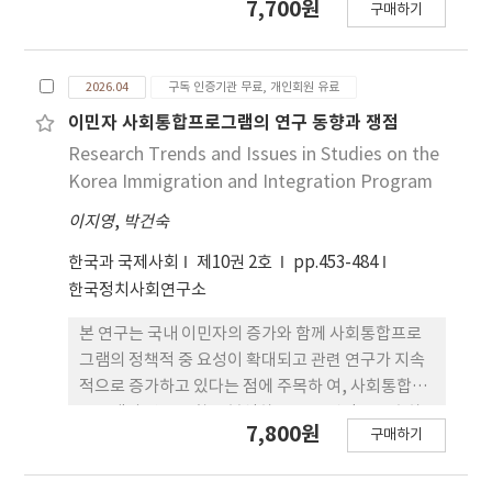
7,700원
구매하기
을 목적 으로 한다. 현재의 이원적 표준비용 체계는 재
원 구조와 회계 기준의 차이 로 인해 동일 연령 영유아
에게 제공되는 교육·돌봄 서비스의 조건과 수준 에
2026.04
구독 인증기관 무료, 개인회원 유료
격차를 발생시키는 요인으로 작동하고 있다. 본 연구
는 정책 문헌과 선 행연구 분석을 통해 표준비용 산정
이민자 사회통합프로그램의 연구 동향과 쟁점
전제와 비용항목 구성의 차이를 진단하 고, 통합 표준
Research Trends and Issues in Studies on the
서비스모형을 기반으로 한 통합 표준비용 산정 원칙
Korea Immigration and Integration Program
과 모형 을 제시한다. 분석 결과, 통합 표준비용은 단
이지영
,
박건숙
일 단가가 아닌 단일 산정 공 식으로 설계되어야 하며,
최소 비용이 아니라 질 보장형 적정 비용을 지향 해야
한국과 국제사회
제10권 2호
pp.453-484
함을 확인하였다. 본 연구는 유보통합이 행정적 통합
한국정치사회연구소
을 넘어 실제 서 비스 질의 통합으로 이어지기 위한 재
정적 기준 설정에 정책적 시사점을 제공하였다.
본 연구는 국내 이민자의 증가와 함께 사회통합프로
그램의 정책적 중 요성이 확대되고 관련 연구가 지속
적으로 증가하고 있다는 점에 주목하 여, 사회통합프
로그램의 연구 동향을 분석하고 주요 쟁점을 도출하
7,800원
구매하기
는 데 목적이 있다. 연구 방법은 2008년부터 2025년
10월까지 발표된 사회통 합프로그램 관련 논문 164