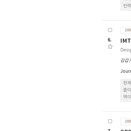
전력
중계
차가
경우
200
기의
6.
IM
으로
Desi
김갑
Jour
현재
줄이
역이
는 
17
200