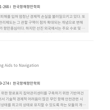
1-268
한국항해항만학회
피해를 입혀 엄청난 경제적 손실을 불러일으키고 있다. 또
통관리제도는 그 관할 구역이 점차 확대되는 개념으로 변해
위가 항만중심이다. 하지만 선진 외국에서는 주요 수로 및 연
선박의 교통밀도가 높은 연안해역 및 수로의 선박교통을 관
 빈발하고 있는 목포해역에 대해 해상교통조사를 실시하고,
고자 한다.
구
ng Aids to Navigation
9-274
한국항해항만학회
 위한 항로표지 집약관리센터를 구축하기 위한 기반여건
서 기술적 경제적 어려움이 많은 무인 항해 안전관련 시
영상태를 최고의 상태로 유지할 수 있도록 하는 모듈의 개발