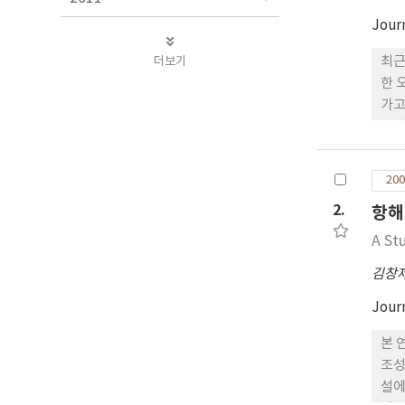
Jour
더보기
최근
한 
가고
안 
리할
해양
200
2.
항해
A St
김창
Jour
본 
조성
설에