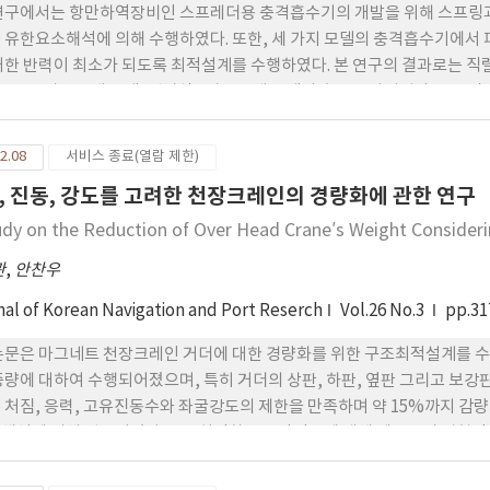
연구에서는 항만하역장비인 스프레더용 충격흡수기의 개발을 위해 스프링과
 유한요소해석에 의해 수행하였다. 또한, 세 가지 모델의 충격흡수기에서
대한 반력이 최소가 되도록 최적설계를 수행하였다. 본 연구의 결과로는 직
로는 1자유도계 모델, 병렬식 2자유도계 모델의 순으로 나타났다. 스프
, 최적설계 결과 각 모델에 대한 반력이 최소가 되는 스프링상수와 감쇠계
2.08
서비스 종료(열람 제한)
, 진동, 강도를 고려한 천장크레인의 경량화에 관한 연구
udy on the Reduction of Over Head Crane′s Weight Considerin
관
,
안찬우
nal of Korean Navigation and Port Reserch
Vol.26 No.3
pp.31
논문은 마그네트 천장크레인 거더에 대한 경량화를 위한 구조최적설계를 수
중량에 대하여 수행되어졌으며, 특히 거더의 상판, 하판, 옆판 그리고 보강
 처짐, 응력, 고유진동수와 좌굴강도의 제한을 만족하며 약 15%까지 
해석에 의해 입증되었다. 구조최적화로 중량감소에 대해 예로부터 경험적
된다. 또한, 본 논문에서는 설계변수들이 목적함수와 상태변수에 미치는 