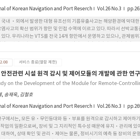
nal of Korean Navigation and Port Reserch
Vol.26 No.3
pp.26
 국내 ·외에서 발생한 대형 유조선의 기름유출사고는 해양환경에 막대한 
오염사고의 확산 범위가 항만 및 인접 수역에 이르고 있다. 따라서 선박교
 있다. 우리나라는 VTS를 전국 14개 항만에서 운영하고 있으나, 관제범
해역을 관제범위로 하는 연안VTS를 운영되고 있다. 따라서 우리나라에도 
 필요성이 대두되고 있다. 이 연구는 선박의 교통밀도가 높고 해양사고가
사고를 조사·분석하여 연안VTS 센터 및 레이더사이트의 위치를 제안하
2.08
서비스 종료(열람 제한)
 안전관련 시설 원격 감시 및 제어모듈의 개발에 관한 연
udy on the Development of the Module for Remote-Controlli
제
,
송재욱
,
김철호
nal of Korean Navigation and Port Reserch
Vol.26 No.3
pp.26
연구에서는, 모든 유·무인등대와 등·부표를 원격으로 감시하고 제어하기
작업의 일환으로써, 장비 및 그 지리적인 특수성 때문에 유지·관리에 있어
 대하여, 상태 확인 및 관리·제어는 물론, 정비시기의 예측 둥 장비의 운