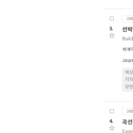
에 
가능
200
3.
선박
Build
박계
Jour
해상
각자
양한
래픽
분석
200
4.
곡선
Expe