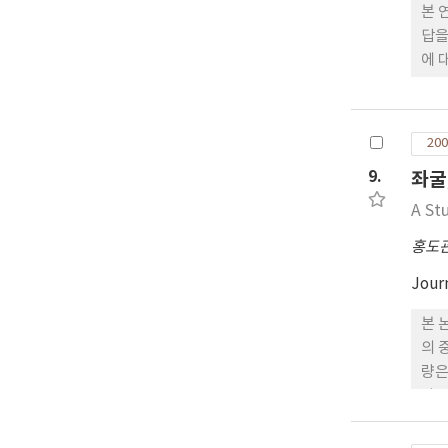
본 
답을
에 
음으
으며
200
9.
좌굴
A St
홍도
Jour
본 
의 
량은
좌굴
생각