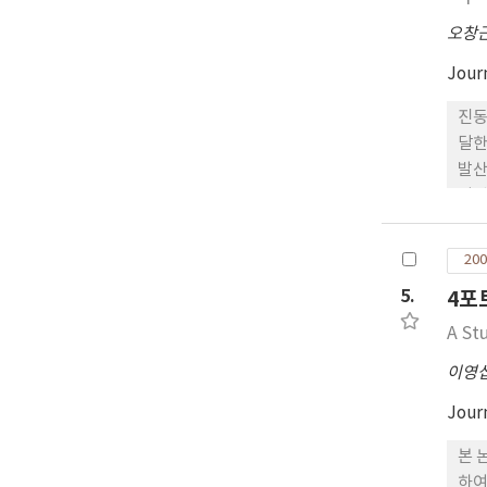
오창
Jour
진동
달한
발산
성된
에 
비를
200
5.
4포
A St
이영
Jour
본 
하여