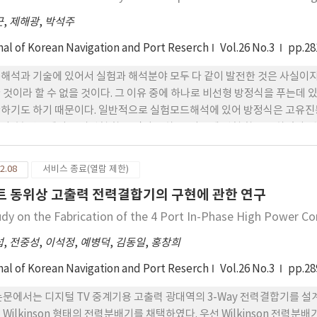
근
,
제해광
,
박석주
nal of Korean Navigation and Port Reserch
Vol.26 No.3
pp.28
해석과 기술에 있어서 실험과 해석분야 모두 다 같이 발전한 것은 사실이
 것이라 할 수 없을 것이다. 그 이유 중에 하나로 비선형 방정식을 푸는데
하기도 하기 때문이다. 일반적으로 실험모드해석에 있어 방정식은 고유진
다. 본 연구에서는 비선형 항을 먼저 구하고, 다음에 선형 항을 구하였다
적용하여, 모드 특성치들을 계산하였다. 또한 개발된 프로그램은 그래픽기
 결정할 수 있도록 하였다.
2.08
서비스 종료(열람 제한)
트 동위상 고출력 전력결합기의 구현에 관한 연구
udy on the Fabrication of the 4 Port In-Phase High Power C
섭
,
전중성
,
이석정
,
예병덕
,
김동일
,
홍창희
nal of Korean Navigation and Port Reserch
Vol.26 No.3
pp.28
논문에서는 디지털 TV 중계기용 고출력 광대역의 3-Way 전력결합기를 설
 Wilkinson 형태의 전력분배기를 채택하였다. 우선 Wilkinson 전력분배기를 