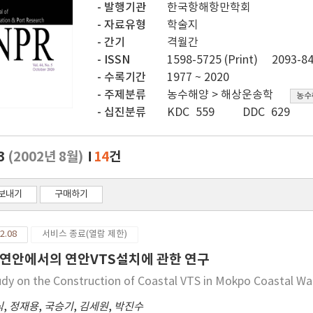
발행기관
한국항해항만학회
자료유형
학술지
간기
격월간
ISSN
1598-5725 (Print)
2093-84
수록기간
1977 ~ 2020
주제분류
농수해양 > 해상운송학
농수
십진분류
KDC 559
DDC 629
.3
(2002년 8월)
14
건
보내기
구매하기
2.08
서비스 종료(열람 제한)
연안에서의 연안VTS설치에 관한 연구
udy on the Construction of Coastal VTS in Mokpo Coastal Wa
식
,
정재용
,
국승기
,
김세원
,
박진수