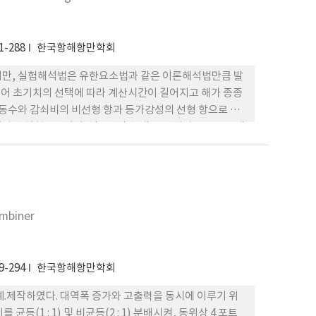
1-288
한국항해항만학회
지만, 실험해석법은 유한요소법과 같은 이론해석법만큼 발
 있어 초기치의 선택에 따라 계산시간이 길어지고 해가 종종
동수와 감쇠비의 비선형 항과 등가강성의 선형 항으로 구
. 개발된 실험모드해석법(곡선맞춤법)을 선체상부구조 모델
법을 적용하여 간단한 마우스 조작으로 채용 모드수와 감쇠
ombiner
9-294
한국항해항만학회
계.제작하였다. 대역폭 증가와 고출력을 동시에 이루기 위
균등(1 : 1) 및 비균등(2 : 1) 분배시켜, 동위상 4 포트