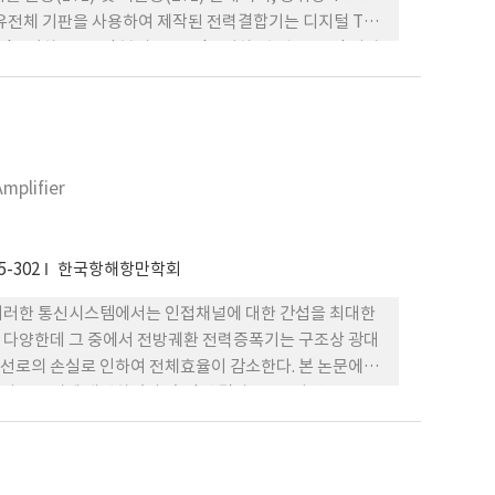
 유전체 기판을 사용하여 제작된 전력결합기는 디지털 TV
dB 이하, 포트 간 분리도 -15 dB 이하, 출력 포트 간 위상
피던스로 인한 마이크로스트립 선로 폭의 한계와 고출력의
가능함을 알 수 있었다. 나아가서, 제작된 3-Way 결합
470~806 MHz에서 양호한 특성을 나타내는 것을 확인함
mplifier
5-302
한국항해항만학회
 이러한 통신시스템에서는 인접채널에 대한 간섭을 최대한
 다양한데 그 중에서 전방궤환 전력증폭기는 구조상 광대
선로의 손실로 인하여 전체효율이 감소한다. 본 논문에서
을 동시에 개선하였다. 측정된 결과 ACLR이 약
었음을 나타낸다.