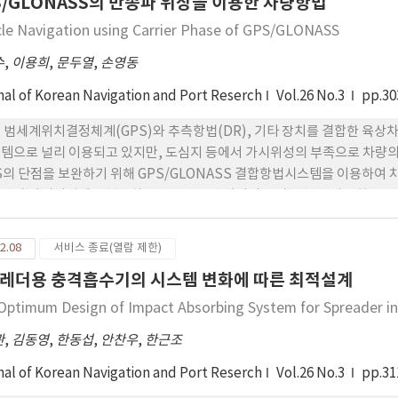
S/GLONASS의 반송파 위상을 이용한 차량항법
cle Navigation using Carrier Phase of GPS/GLONASS
수
,
이용희
,
문두열
,
손영동
nal of Korean Navigation and Port Reserch
Vol.26 No.3
pp.30
 범세계위치결정체계(GPS)와 추측항법(DR), 기타 장치를 결합한 육상
템으로 널리 이용되고 있지만, 도심지 등에서 가시위성의 부족으로 차량의
S의 단점을 보완하기 위해 GPS/GLONASS 결합항법시스템을 이용하여
물과 가시위성에도 불구하고 GLONASS 위성의 부가로 높은 자료획득률을
 위치를 연속적으로 획득할 수 있었다. 그러므로 GPS/GLONASS 결
수 있을 것으로 사료된다.
2.08
서비스 종료(열람 제한)
레더용 충격흡수기의 시스템 변화에 따른 최적설계
Optimum Design of Impact Absorbing System for Spreader in
관
,
김동영
,
한동섭
,
안찬우
,
한근조
nal of Korean Navigation and Port Reserch
Vol.26 No.3
pp.31