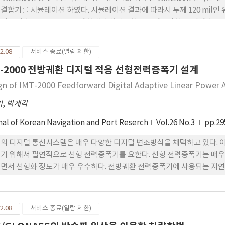
결합기를 시뮬레이션 하였다. 시뮬레이션 결과에 따라서 두께 120 mil인
기 주파수 470~806 MHz 대역에서 삽입손실 -6.53dB 이하, 반사계수 -13
 13˚이하의 특성을 보였다. 새롭게 만든 전력결합기는 회로에서의 고 임
 선로간의 상호작용으로 인한 전력의 손실 및 협대역의 문제를 동시에 개선이 
2.08
서비스 종료(열람 제한)
 삽입손실, 반사계수, 포트간의 분리도 및 위상차가 디지털 TV 중계주파수 
T-2000 전방궤환 디지털 적응 선형전력증폭기 설계
써 고출력 및 광대역화가 실현가능하다는 것을 알 수 있었다.
gn of IMT-2000 Feedforward Digital Adaptive Linear Power A
기
,
박계각
nal of Korean Navigation and Port Reserch
Vol.26 No.3
pp.29
의 디지털 통신시스템은 매우 다양한 디지털 변조방식을 채택하고 있다.
기 위해서 필연적으로 선형 전력증폭기를 요한다. 선형 전력증폭기는 매우
면서 선형화 정도가 매우 우수하다. 전방궤환 전력중폭기에 사용되는 지연
이러한 지연선로를 손실이 매우 작은 지연필터를 사용함으로써 효율과 선형성
.43dB 개선되었으며 이것은 지연필터를 사용함으로써 2.54dB 더 개선되
2.08
서비스 종료(열람 제한)