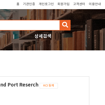
홈
기관인증
개인로그인
회원가입
고객센터
이용안내
검
색
상세검색
and Port Reserch
KCI 등재