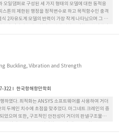
 오일댐퍼로 구성된 세 가지 형태의 모델에 대한 동적응
 피스톤의 제한된 행정을 정적변수로 하고 목적함수인 충격
렬식 2자유도계 모델의 반력이 가장 작게 나타났으며 그 다
링상수와 감쇠계수의 변화가 반력에 미치는 영향을 확인하였
수를 구하였다.
g Buckling, Vibration and Strength
7-322
한국항해항만학회
행하였다. 최적화는 ANSYS 소프트웨어를 사용하여 거더
판의 두께인 치수에 초점을 맞추었다. 마그네트 크레인의 중
감량되었으며 또한, 구조적인 안전성이 거더의 판넬구조물의
으로 설계된 구조물을 설계하는 것에 매우 유용할 것으로
민감도를 평가하였다.