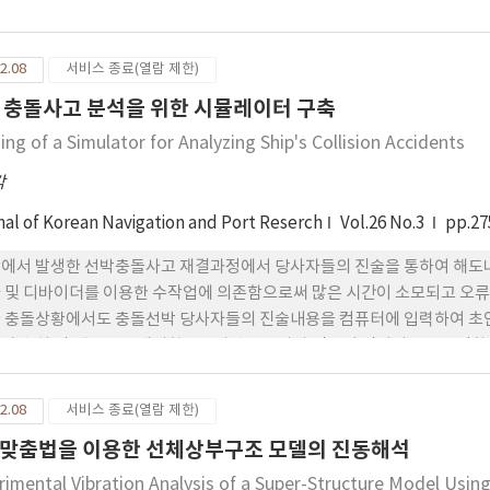
관하여 논하였으며, 본 연구에서 개발한 모듈을 활용한다면 보다 과학적이고
할 것이다.
2.08
서비스 종료(열람 제한)
 충돌사고 분석을 위한 시뮬레이터 구축
ing of a Simulator for Analyzing Ship's Collision Accidents
각
nal of Korean Navigation and Port Reserch
Vol.26 No.3
pp.27
에서 발생한 선박충돌사고 재결과정에서 당사자들의 진술을 통하여 해도
 및 디바이더를 이용한 수작업에 의존함으로써 많은 시간이 소모되고 오류
 충돌상황에서도 충돌선박 당사자들의 진술내용을 컴퓨터에 입력하여 초
과 수치 및 텍스트로 제시함으로써 충돌당사자 진술의 진위여부를 판단할 
시뮬레이터를 제안하였으며, 해상선박충돌사고 실례들을 시뮬레이터에 적
2.08
서비스 종료(열람 제한)
맞춤법을 이용한 선체상부구조 모델의 진동해석
rimental Vibration Analysis of a Super-Structure Model Usin