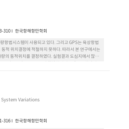
3-310
한국항해항만학회
차량항법시스템이 사용되고 있다. 그리고 GPS는 육상항법
 동적 위치결정에 적절하지 못하다. 따라서 본 연구에서는
 차량의 동적위치를 결정하였다. 실험결과 도심지에서 많은
 보여 GPS/GLONASS의 결합항법시스템으로 차량의
합항법시스템은 도로의 교통흐름의 통제와 효율적 관리에 응용
 System Variations
1-316
한국항해항만학회