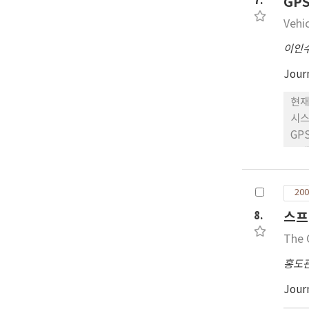
7.
GP
Vehi
이인
Jour
현재
시스
GP
장애
동적
할 
200
8.
스프
The 
홍도
Jour