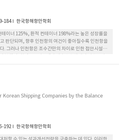
9-184
한국항해항만학회
 컨테이너 125%, 환적 컨테이너 198%라는 높은 성장률을
고 판단되며, 향후 인천항의 여건이 좋아질수록 인천항을
다. 그러나 인천항은 조수간만의 차이로 인한 접안시설의
요율의 불합리, 항만물류시스템과 배후수송체계의 비효율성
적 요구에 부응하고 비용을 절감하며 이를 통하여 국가의
 평가해보는 것은 시급한 실정이다. 본 연구는 이런 관점
정책대안을 제시하는 것을 연구의 목적으로 하였다.
r Korean Shipping Companies by the Balance
5-192
한국항해항만학회
처할 수 있는 성과개선전략을 구축하는 데 있다. 이러한