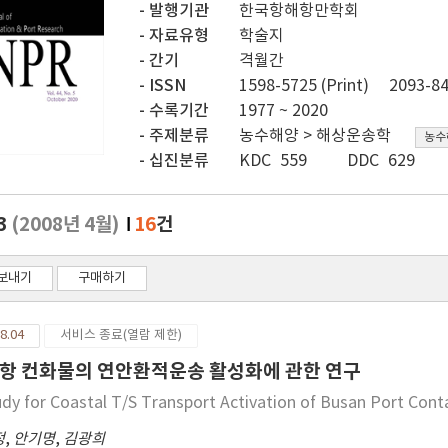
발행기관
한국항해항만학회
자료유형
학술지
간기
격월간
ISSN
1598-5725 (Print)
2093-84
수록기간
1977 ~ 2020
주제분류
농수해양 > 해상운송학
농수
십진분류
KDC 559
DDC 629
.3
(2008년 4월)
16
건
보내기
구매하기
8.04
서비스 종료(열람 제한)
항 컨화물의 연안환적운송 활성화에 관한 연구
udy for Coastal T/S Transport Activation of Busan Port Cont
정
,
안기명
,
김광희