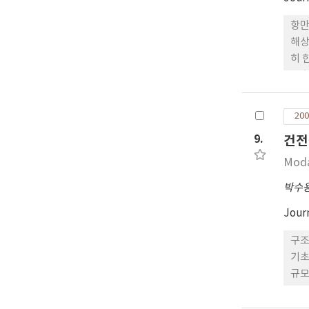
항만
해상
히 
도출
를 
이도
200
9.
건전
Moda
박수
Jour
구조
기초
규모
구조
이용