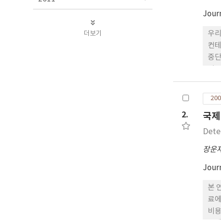
Jour
더보기
우리
컨테
중단
서도
구는
외국
200
2.
국제
Dete
장운
Jour
본 
료에
비용