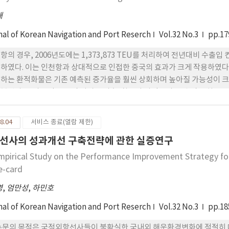
태
nal of Korean Navigation and Port Reserch
Vol.32 No.3
pp.17
항의 경우, 2006년도에는 1,373,873 TEU를 처리하여 전년대비 수출입
하였다. 이는 인천항과 상대적으로 인접한 중국의 효과가 크게 작용하였다
하는 환적화물은 기존 예측된 증가율을 훨씬 상회하며 높아질 가능성이 크
불편과 CY의 용량부족 및 서비스 미흡, 창고와 야적장의 보관 및 장치
 구조적인 문제점 역시 가지고 있다. 이러한 측면에서 화주의 다양한 시대
력을 향상시키기 위해서 인천항만의 물류시스템을 점검하고, 시스템 수준을
8.04
서비스 종료(열람 제한)
 인천항의 항만물류시스템의 수준을 종합적인 관점에서 분석하고 다양한 
선사의 성과개선 구축전략에 관한 실증연구
mpirical Study on the Performance Improvement Strategy fo
e-card
명
,
엄만성
,
하민호
nal of Korean Navigation and Port Reserch
Vol.32 No.3
pp.18
논문의 목적은 국적외항선사들이 불확실한 국내외 해운환경변화에 적절히 대