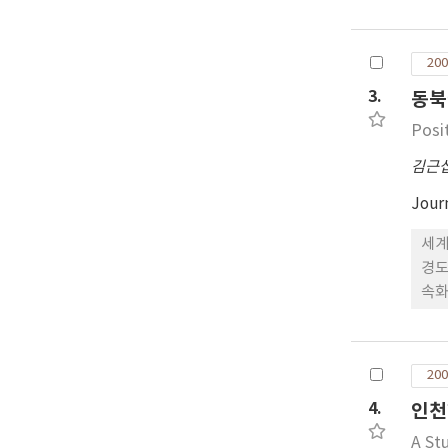
모델
200
3.
동북
Posi
김근
Jour
세계
경도
속화
으로
차지
타났
200
4.
인천
A St