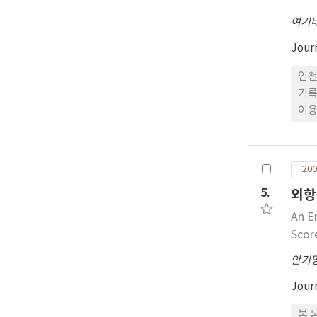
여기
Jour
인천
기록
이용
이용
등의
경쟁
200
에서
5.
외항
An E
Scor
안기
Jour
본 