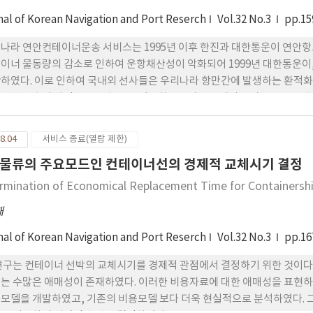
nal of Korean Navigation and Port Reserch
Vol.32 No.3
pp.15
나라 연안컨테이너운송 서비스는 1995년 이후 한진과 대한통운이 연안
이너 물동량의 감소로 인하여 운항채산성이 악화되어 1999년 대한통운이,
하였다. 이로 인하여 국내외 선사들은 우리나라 항만간에 발생하는 환적화물
 연안운송이 아닌 도로운송 등을 이용함으로써 물류비의 증가는 물론 운송지
 국내 연안컨테이너운송체계의 현황과 문제점을 파악하여 그 해결방안으
적 외항선박이 투입되었을 경우의 경제적 효과에 대해 분석하였다.
8.04
서비스 종료(열람 제한)
물류의 주요모드인 컨테이너선의 경제적 교체시기 결정
rmination of Economical Replacement Time for Containership
재
nal of Korean Navigation and Port Reserch
Vol.32 No.3
pp.16
연구는 컨테이너 선박의 교체시기를 경제적 관점에서 결정하기 위한 것이다
는 수많은 애매성이 존재하였다. 이러한 비용자료에 대한 애매성을 표현하
모델을 개발하였고, 기존의 비용모델 보다 더욱 현실적으로 분석하였다. 