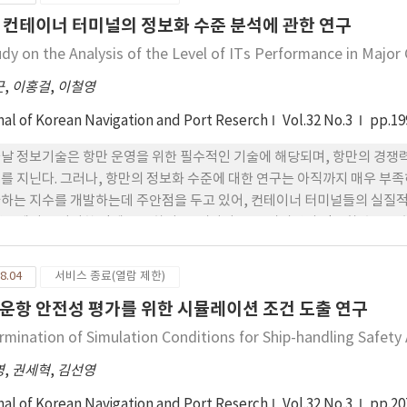
 부족한 항만배후부지 등의 약점요인을 가지고 있다. 이러한 SWOT분석 
 컨테이너 터미널의 정보화 수준 분석에 관한 연구
항만공사의 발전 방안인 S/O 전략, W/O 전략, S/T 전략, W/T 전략을 
udy on the Analysis of the Level of ITs Performance in Major
근
,
이홍걸
,
이철영
nal of Korean Navigation and Port Reserch
Vol.32 No.3
pp.19
날 정보기술은 항만 운영을 위한 필수적인 기술에 해당되며, 항만의 경쟁
를 지닌다. 그러나, 항만의 정보화 수준에 대한 연구는 아직까지 매우 부
하는 지수를 개발하는데 주안점을 두고 있어, 컨테이너 터미널들의 실질적
연구에서는 이러한 점에 주목하여, 우리나라 주요 터미널의 정보화 수준을 
한다. 특히, 본 연구에서는 선행연구의 지수모델에서 고려되지 못했던 계층
여 주요 컨테이너 터미널의 정보화 수준을 분석하였다.
8.04
서비스 종료(열람 제한)
운항 안전성 평가를 위한 시뮬레이션 조건 도출 연구
rmination of Simulation Conditions for Ship-handling Safet
영
,
권세혁
,
김선영
nal of Korean Navigation and Port Reserch
Vol.32 No.3
pp.20