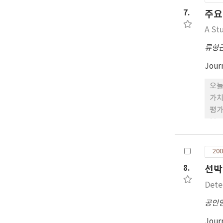
속,
7.
주요
인천
A St
류형
Jour
오늘
가치
평가
본 
로 
립하
200
8.
선박
Dete
공인
Jour