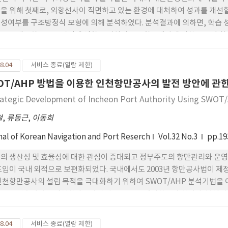
을 위해 첫째로, 외항선사이 직면하고 있는 환경에 대처하여 성과를 개선할 
성여부를 구조방정식 모형에 의해 분석하였다. 분석결과에 의하면, 학습 
스를 제공하는 고객관점에 영향을 미치어 신규항로개발에 의한 물동량 창출
인에 영향을 미치는 것으로 인식되고 있다. 이러한 분석결과는 학습 성장
무적변수가 외항선사의 성과개선에 기여하는 중요변수임을 시사하는 것으로
8.04
서비스 종료(열람 제한)
OT/AHP 방법을 이용한 인천항만공사의 발전 방안에 관
rategic Development of Incheon Port Authority Using SWO
철
,
류동근
,
이동희
nal of Korean Navigation and Port Reserch
Vol.32 No.3
pp.19
의 생산성 및 효율성에 대한 관심이 증대되고 정부주도의 항만관리와 운
도입이 국내 외적으로 보편화되었다. 국내에서도 2003년 항만공사법이 제정
인천항만공사의 설립 목적을 극대화하기 위하여 SWOT/AHP 분석기법을 
고 우선순위별로 인천항만공사의 발전 방안을 제시하고자 하였다. 분석의
 지리적 우수성 등의 강점을 확보하고 있으며, 황해권 물동량의 지속적 
 반면 정부의 투-포트시스템 정책, 중국 의존성의 가속화 심화, 국내 외 
8.04
서비스 종료(열람 제한)