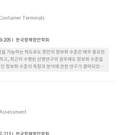
결과를 근거로 계층분석적 의사결정(AHP) 방법을 이용하여
제시하였다.
 Container Terminals
9-205
한국항해항만학회
력을 가늠하는 척도로도 항만의 정보화 수준은 매우 중요한
족하고, 최근의 수행된 선행연구의 경우에도 정보화 수준을
인 정보화 수준의 측정과 분석에 관한 연구가 결여되었다.
분석하고, 몇 가지 시사점을 제시하는 것을 연구의 목적으
간 상호중복성 등을 고려하여 보다 명확한 지수모델을 수
y Assessment
7-213
한국항해항만학회