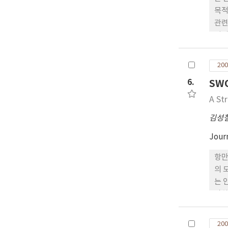
목적
관련
서비
점요
비재
200
6.
SW
A St
김성
Jour
항만
의 
는 
악하
항의
다.
200