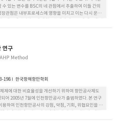
수 있는 변수를 BSC의 네 관점에서 추출하여 이들 간의
성장관점은 내부프로세스에 영향을 미치고 이는 다시 운항
, 재무적 안성성유지 및 항로수익성 제고 등의 재무적 관
관점, 내부프로세스관점 및 고객 관점과 같은 비계량적이고
 이에 대한 체계적인 관리가 필요하다.
한 연구
T/AHP Method
3-198
한국항해항만학회
영체제에 대한 비효율성을 개선하기 위하여 항만공사제도
되어 2005년 7월에 인천항만공사가 출범하였다. 본 연구
이용하여 인천항만공사의 강점, 약점, 기회, 위협요인을 파
 결과 인천항만공사는 사업영역확대 및 성장가능성, 인천
증가, 자유무역지대의 확대지정 등의 기회요인을 가지고 있
경쟁항만의 급부상 등 위협요인과 인천항만시설의 노후화 가