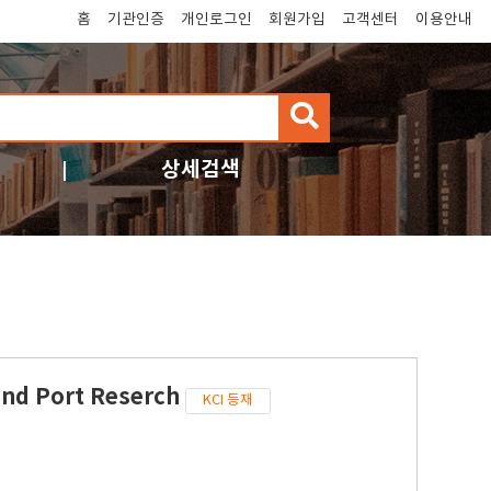
홈
기관인증
개인로그인
회원가입
고객센터
이용안내
검
색
상세검색
and Port Reserch
KCI 등재