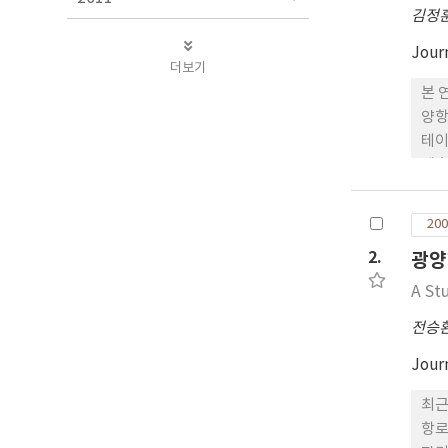
김정
Jour
더보기
본 
양항
테이
예측
80
정되
200
2.
광양
A St
전승
Jour
최근
항로