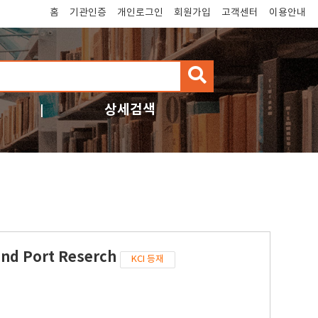
홈
기관인증
개인로그인
회원가입
고객센터
이용안내
검
색
상세검색
and Port Reserch
KCI 등재