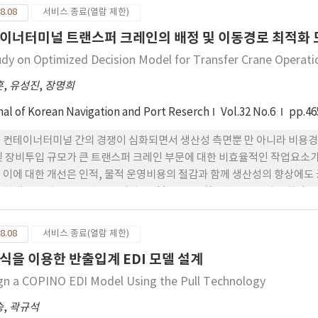
출력에 잘 추종하였고, 모델기반 퍼지제어기도 파라미터 변화와 외란이 존
8.08
서비스 종료(열람 제한)
이너터미널 트랜스퍼 크레인의 배정 및 이동경로 최적화 
udy on Optimized Decision Model for Transfer Crane Operati
훈
,
유성진
,
장명희
nal of Korean Navigation and Port Reserch
Vol.32 No.6
pp.46
 컨테이너터미널 간의 경쟁이 심화되면서 생산성 측면뿐 만 아니라 비용경제
및 장비투입 규모가 큰 트랜스퍼 크레인 부문에 대한 비효율적인 작업요소
 이에 대한 개선은 인적, 물적 운영비용의 절감과 함께 생산성의 향상에도
 현재 국토해양부 주관으로 진행 중인 'RFID를 활용한 RTLS 기반 항
 대상 컨테이너의 시간적 가시성을 토대의 트랜스퍼 크레인의 배정 및 이
이션 기법을 통하여 기대효과수준을 확인하였다.
8.08
서비스 종료(열람 제한)
식을 이용한 반출입계 EDI 모델 설계
gn a COPINO EDI Model Using the Pull Technology
승
,
곽규석