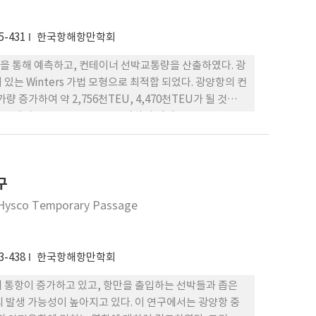
5-431
한국항해항만학회
을 통해 예측하고, 컨테이너 선박교통량을 산출하였다. 광
는 Winters 가법 모형으로 최적합 되었다. 광양항의 컨
가량 증가하여 약 2,756천TEU, 4,470천TEU가 될 것으로
대비 약 30.3%, 54.6% 증가하여 각각 675TEU,
년과 2015년에 각각 4,078척, 5,921척이 될 것으로 추
구
 Hysco Temporary Passage
3-438
한국항해항만학회
 통항이 증가하고 있고, 항만을 출입하는 선박들과 좁은
 발생 가능성이 높아지고 있다. 이 연구에서는 광양항 중