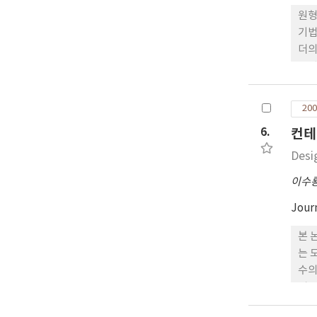
원형
기법
더의
용된
있었
200
6.
컨테
Desi
이수
Jour
본 
는 
수의
법을
모델