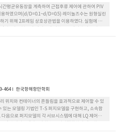
시간평균유동장을 계측하여 근접후류 제어에 관하여 PIV
하였으며(d/D=0.1~d/D=0.5) 레이놀즈수는 원형실린
득하기 위해 2프레임 상호상관법을 이용하였다. 실험에 적
시간평균속도분포와 제어봉에 의한 유동제어 효과를 알 수
9-464
한국항해항만학회
리 위치와 컨테이너의 흔들림을 효과적으로 제어할 수 있
 있는 모델링 기법인 T-S 퍼지모델을 구현하고, 소속함
 다음으로 퍼지모델의 각 서브시스템에 대해 LQ 제어기
로 조정된 퍼지모델의 소속함수로 퍼지결합하여 제안하는
함수를 사용하는 퍼지모델은 컨테이너 크레인의 비선형 모델