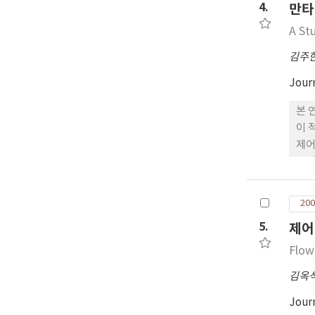
4.
만타
A St
김주
Jour
본 
이 
제어
동체
200
5.
제어
Flow
김옥
Jour