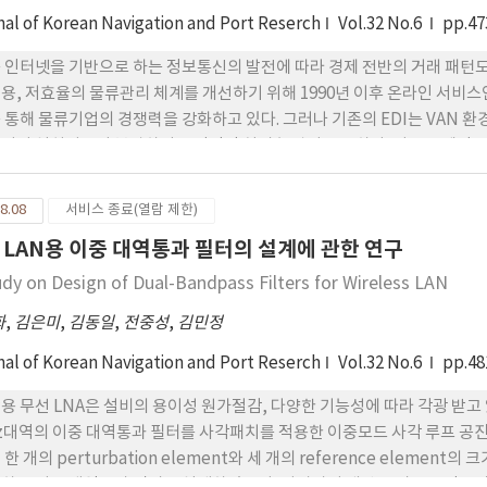
nal of Korean Navigation and Port Reserch
Vol.32 No.6
pp.47
 인터넷을 기반으로 하는 정보통신의 발전에 따라 경제 전반의 거래 패턴
용, 저효율의 물류관리 체계를 개선하기 위해 1990년 이후 온라인 서비
 통해 물류기업의 경쟁력을 강화하고 있다. 그러나 기존의 EDI는 VAN
되며 설치기술이 복잡하여 즉각적인 처리 능력이 부족하다. 이런 문제점
 위해 개방형 네트워크 환경에서 운영되는 웹기반의 EDI가 필요하다. 따라
I의 송신자가 특정 수신자에게 일방적으로 정보를 전달하는 푸시(push)
8.08
서비스 종료(열람 제한)
 능동적으로 추출할 수 있는 풀(pull)방식의 새로운 모델을 제시하고자 한
 LAN용 이중 대역통과 필터의 설계에 관한 연구
udy on Design of Dual-Bandpass Filters for Wireless LAN
화
,
김은미
,
김동일
,
전중성
,
김민정
nal of Korean Navigation and Port Reserch
Vol.32 No.6
pp.48
용 무선 LNA은 설비의 용이성 원가절감, 다양한 기능성에 따라 각광 받고 있다
z대역의 이중 대역통과 필터를 사각패치를 적용한 이중모드 사각 루프 공
 한 개의 perturbation element와 세 개의 reference element
하는 이중 대역통과 필터를 설계하였으며, 나아가서 개방 스터브를 적용시켜 서