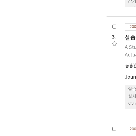
장기
율촌
상으
200
3.
실습
A St
Actua
정창
Jour
실습
실시
st
타 
나,
로 
200
판단