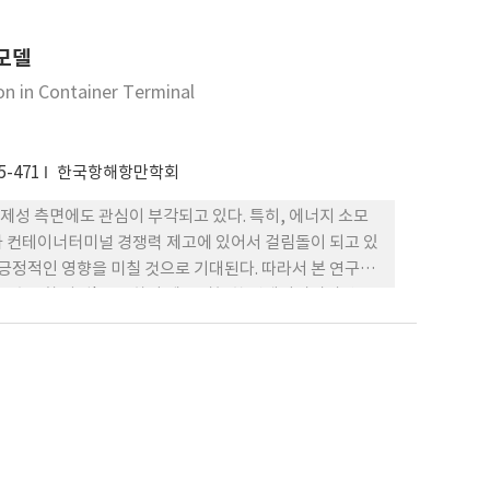
재하는 환경에서 강인한 제어를 수행하고 있음을 확인하였
모델
on in Container Terminal
5-471
한국항해항만학회
성 측면에도 관심이 부각되고 있다. 특히, 에너지 소모
가 컨테이너터미널 경쟁력 제고에 있어서 걸림돌이 되고 있
 긍정적인 영향을 미칠 것으로 기대된다. 따라서 본 연구에
만물류효율화 사업'을 통하여 제공 가능한 컨테이너터미널 반
동경로에 대한 클러스터링 기반 최적화모델을 제안하고 시