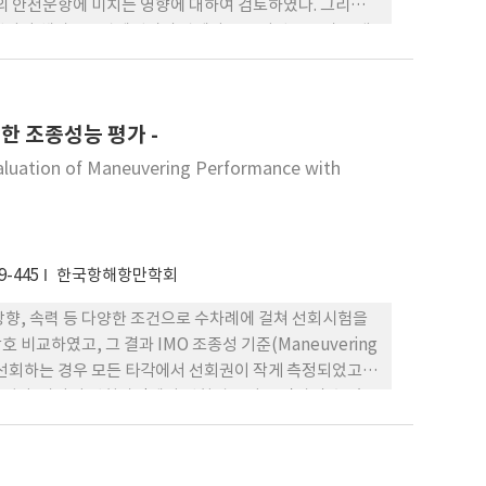
 안전운항에 미치는 영향에 대하여 검토하였다. 그리고
선사와 해상교통관제센터의 관제사로 구성된 전문가극 대
입하는 예부선의 안전운항 방안에 관하여 고찰하였다.
한 조종성능 평가 -
valuation of Maneuvering Performance with
9-445
한국항해항만학회
방향, 속력 등 다양한 조건으로 수차례에 걸쳐 선회시험을
비교하였고, 그 결과 IMO 조종성 기준(Maneuvering
로 선회하는 경우 모든 타각에서 선회권이 작게 측정되었고,
타났다. 따라서 선회과정에서 선회경은 다소 작아질 수 있으
 신침로가 30˚~90˚인 경우 신침로거리는 125m~300m
 보다 안전하게 조선하는데 매우 중요한 지표가 될 것으로