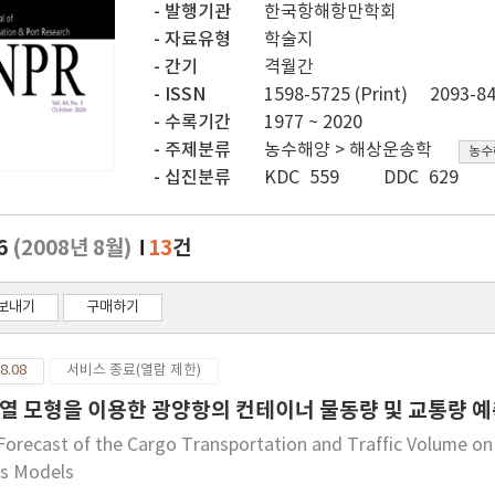
발행기관
한국항해항만학회
자료유형
학술지
간기
격월간
ISSN
1598-5725 (Print)
2093-84
수록기간
1977 ~ 2020
주제분류
농수해양 > 해상운송학
농수
십진분류
KDC 559
DDC 629
.6
(2008년 8월)
13
건
보내기
구매하기
8.08
서비스 종료(열람 제한)
열 모형을 이용한 광양항의 컨테이너 물동량 및 교통량 
Forecast of the Cargo Transportation and Traffic Volume on
es Models