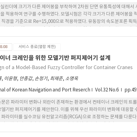
실린더에 크기가 다른 제어봉을 부착하여 2차원 단면 유통특성에 대해서 
을 적용하여 연구를 수행하였다. 모델시험은 각각 크기가 다른 제어봉을 적용
 직경을 기준으로 Re=15,000으로 적용하였다. 유동장의 속도분포론 획
 원형실린더(D=50mm)에 제어봉을 부착한 결과를 상호 비교함으로서 
다.
8.08
서비스 종료(열람 제한)
이너 크레인을 위한 모델기반 퍼지제어기 설계
gn of a Model-Based Fuzzy Controller for Container Cranes
룡
,
이윤형
,
안종갑
,
손정기
,
최재준
,
소명옥
nal of Korean Navigation and Port Reserch
Vol.32 No.6
pp.45
논문은 파라미터 변화나 외란이 존재하는 환경에서 컨테이너 크레인의 트롤
모델기반 퍼지제어기를 제안한다. 이를 위해 우선 파라미터 변화에 대응할 수
 파라미터를 실수코딩 유전알고리즘(RCGA)으로 조정하는 문제를 다룬다.
 사용하여 서브제어기를 설계하고, 이렇게 설계된 서브제어기를 ROGA
기반 퍼지제어기를 구성한다. 시뮬레이션을 통해 RCGA로 조정된 소속