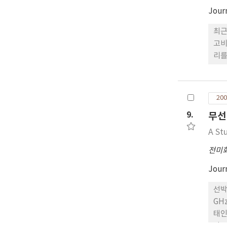
Jour
최근
고비
리를
소요
하기
ED
200
료를
9.
무선
A St
전미
Jour
선박
GH
태인
만족