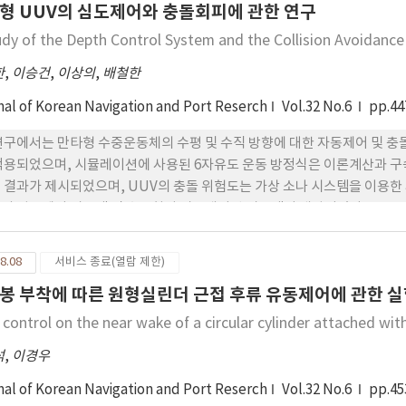
형 UUV의 심도제어와 충돌회피에 관한 연구
udy of the Depth Control System and the Collision Avoidanc
한
,
이승건
,
이상의
,
배철한
nal of Korean Navigation and Port Reserch
Vol.32 No.6
pp.44
연구에서는 만타형 수중운동체의 수평 및 수직 방향에 대한 자동제어 및 충돌
적용되었으며, 시뮬레이션에 사용된 6자유도 운동 방정식은 이론계산과 구속
 결과가 제시되었으며, UUV의 충돌 위험도는 가상 소나 시스템을 이용한
의 심도제어 시스템 및 충돌회피 시뮬레이션 시스템이 개발되었다.
8.08
서비스 종료(열람 제한)
봉 부착에 따른 원형실린더 근접 후류 유동제어에 관한 
 control on the near wake of a circular cylinder attached wit
석
,
이경우
nal of Korean Navigation and Port Reserch
Vol.32 No.6
pp.45