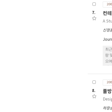
의 
200
다.
7.
컨테
A St
신정
Jour
최근
량 
으며
서는
출입
뮬레
200
8.
풀방
Desi
하창