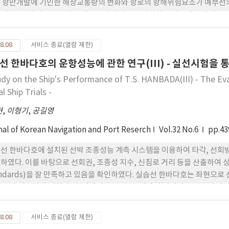
 항만개발에 기인한 해상교통량의 변화와 항로의 항해위험요소가 예부선의
 제1산업단지를 출입하는 예부선의 하이스코 임시항로 이용에 관하여 도
로 설문조사를 수행하였고, 이를 통하여 광양항 하이스코 임시항로를 출
8.08
서비스 종료(열람 제한)
선 한바다호의 운항성능에 관한 연구(III) - 실선시험을 통
udy on the Ship's Performance of T.S. HANBADA(III) - The E
l Ship Trials -
현
,
이형기
,
공길영
nal of Korean Navigation and Port Reserch
Vol.32 No.6
pp.43
선 한바다호에 설치된 선박 조종성능 계측 시스템을 이용하여 타각, 선회
하였다. 이를 바탕으로 선회권, 조종성 지수, 신침로 거리 등을 산출하여 상호 
andards)을 잘 만족하고 있음을 확인하였다. 실습선 한바다호는 좌현으
선박과 비교하여 선회성 지수(K)와 추종성 지수(T)가 상대적으로 크게 나
 전진거리가 길어질 수 있으므로 전방의 위험물 회피에 주의가 요구된다. 또한,
측정되었다. 이러한 결과는 충돌회피와 항내조선 및 협수도 항해 시 선박을
8.08
서비스 종료(열람 제한)
된다.