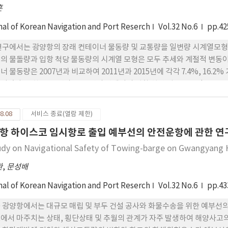
훈
nal of Korean Navigation and Port Reserch
Vol.32 No.6
pp.42
연구에서는 광양항의 장래 컨테이너 물동량 및 교통량을 일변량 시계열모형
의 물돌량과 입항 척당 물동량의 시계열 모형은 모두 추세와 계절적 변동이 있
너 물동량은 2007년과 비교하여 2011년과 2015년에 각각 7.4%, 16.2% 
되었다. 또한 2011년과 2015년의 컨테이너 입항 척당 평균 물동량은 2007년 
1TEU가 될 것으로 예측되었다. 광양항에 대한 컨테이너 선박의 교통량은 2011
었다.
8.08
서비스 종료(열람 제한)
항 하이스코 임시항로 출입 예부선의 안전운항에 관한 연
udy on Navigational Safety of Towing-barge on Gwangyang
환
,
문성배
nal of Korean Navigation and Port Reserch
Vol.32 No.6
pp.43
 광양항에서는 대규모 매립 및 부두 건설 공사와 화물수송을 위한 예부선의
에서 마주치는 상태, 횡단상태 및 추월의 관계가 자주 발생하여 해양사고의