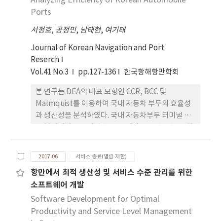
Analyzing Efficiency of Korean Automobile
코드를 직접 인식시켜야하기 때문에 처리 시간소요가
Ports
다소 길고 불편함 있 어 이러한 문제점을 보안하여 게
서정호
,
공정민
,
남태현
,
여기태
이트 자동화 시스템 RFID시스템은 차량 번호를 인식
하는 기술을 이용하여 반출ㆍ입 처리 소요시간 단축
Journal of Korean Navigation and Port
하여 효율적인 게이트 업무 수행을 할 수 있다. 한편,
Reserch
데미지 컨테이너 체크를 수동으로 진행하는 경우 게
Vol.41 No.3
pp.127-136
한국항해항만학회
이트 반입 할때 컨테이너의 손상여부 확 인 후 수기로
본 연구는 DEA의 대표 모형인 CCR, BCC 및
게이트 작업자가 직접 문서을 작성하여 보관하기 때
Malmquist를 이용하여 국내 자동차 부두의 효율성
문에 고객이 데미지 컨테이너 증거자료를 요청할때
과 생산성을 분석하였다. 국내 자동차부두 터미널 8개
증거자료로 제출하기에 불충분하여 고객으로부터 크
를 분석대상으로 인력수, 부두면적을 투입변수로, 처
레임을 받는 경우가 발생하였다. 또한, 게이트 작업자
리대수를 산출변수로 선정하였다. 2013년부터 2016
및 인력에 의한 컨테이너 관리의 어려움 발생하였고
년도 까지 4 년간 8개의 자동차부두 터미널의 효율성
게이트 주변 인력의 컨테이너 관리 안전사고에 위험
2017.06
서비스 종료(열람 제한)
분석 결과, 울산항과 광양항 터미널의 CCR, BCC, SE
이 항상 노출되어 있었다. 본 논문에서 고찰하는 게이
항만에서 최적 생산성 및 서비스 수준 관리를 위한
지수가 1로 나타나 효율적 운영이 이루어지 고 있는
트 데미지 컨테이너 자동화 시스템을 도입 하게 되면
소프트웨어 개발
것으로 분석되었다. 벤치마킹 분석 결과 군산항 1,2
영상 저장 시스템에 의한 컨테이너 관리가 가능하다.
터미널, 인천항, 평택 당진2터미널 등은 부산항과 울
Software Development for Optimal
컨테이너 손상정보가 시스템에 저장되어 있기 때문에
산항을 벤치마킹해야 하는 것으로 나타났다. 한편
Productivity and Service Level Management
고객이 데미지 컨테이 너 자료를 요청 시 시스템에 저