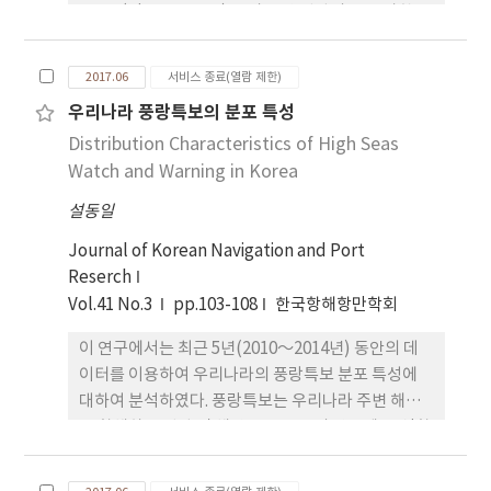
TCPA(Time to CPA) 그리고 양 선박의 조우 상황 등
을 종합적으로 고려한다. 이에 본 연구에서는
VTS(Vessel Traffic Service) 관점에서의 선박충
2017.06
서비스 종료(열람 제한)
돌위험을 예측하는 방법으로 위험지수(Risk Index,
우리나라 풍랑특보의 분포 특성
RI)를 선박 조우 상황에 따른 위험, 선박 간 근접거리
Distribution Characteristics of High Seas
에 따른 위험 그리고 접근시간에 따른 위험으로 나누
어 구하고, VTSO의 위험 태도를 반영한 충돌 위험도
Watch and Warning in Korea
를 제안하였다. 위험지표의 각 계수와 위험 태도는
설동일
VTSO 설문을 실시하여 구하였고, 제안한 위험도의
타당성 검증을 위하여 부산항의 실제 사고 사례에
Journal of Korean Navigation and Port
ES(Environmental Stress) 모델의 교통 환경 스트
Reserch
레스치(ESS) 을 함께 적용하여 유효성을 확인하였
Vol.41 No.3
pp.103-108
한국항해항만학회
다.
이 연구에서는 최근 5년(2010～2014년) 동안의 데
이터를 이용하여 우리나라의 풍랑특보 분포 특성에
대하여 분석하였다. 풍랑특보는 우리나라 주변 해역
을 항해하는 선박 및 해양 구조물 등의 안전에 큰 영향
을 미치므로 중요한 의미를 가진다. 풍랑특보는 한반
도의 동측 즉, 동해남부 및 동해중부 해역, 남해동부