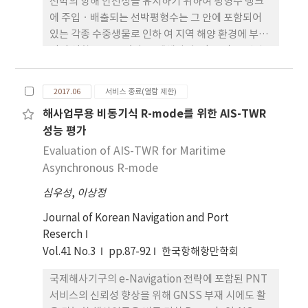
선박의 항해 안전성을 유지하기 위하여 평형수 탱크
에 주입ㆍ배출되는 선박평형수는 그 안에 포함되어
있는 각종 수중생물로 인하 여 지역 해양 환경에 부정
적인 영향을 주고 있다. 국제해사기구(IMO)는 선박
평형수를 통한 수중생물의 이동을 막기 위해, 2004년
선박평형수 와 침전물 통제 및 관리를 위한 국제협약
2017.06
서비스 종료(열람 제한)
을 채택하고 2016년 9월에 발효하여, 2017년 9월 이
해사업무용 비동기식 R-mode를 위한 AIS-TWR
후 정기검사가 도래하는 모든 선박은 선박평형수 처
성능 평가
리장치를 설치하도록 하였다. 선박평형수 처리 방식
에는 활성물질을 이용하여 처리하는 전기분해식, 오
Evaluation of AIS-TWR for Maritime
존식, 약품식과 물리적인 처리방식인 필터, 자외선식
Asynchronous R-mode
등으로 나누어 지며, 두 가지 방식을 혼용하여 사용하
심우성
,
이상정
기도 한다. 일반적으로 비용과 효율 면에서 전기분해
방식이 우수한 것으로 알려져 있다. 본 논문에서는 직
Journal of Korean Navigation and Port
접식 전기분해 선박평형수 처리장치의 기본 원리, 구
Reserch
성 요소, 육상 시험 내용을 고찰하였다. 육상시험은 정
Vol.41 No.3
pp.87-92
한국항해항만학회
부시 험 시설이 설치되어 있는 KIOST 거제분원에서
국제해사기구의 e-Navigation 전략에 포함된 PNT
300m3/h 처리 용량의 장치로 수행하였다. 이 육상시
서비스의 신뢰성 향상을 위해 GNSS 부재 시에도 활
험을 통해 직접식 전기분해 선박평형수 처 리장치가