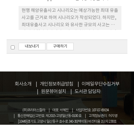
의 쿤밍, 루마니아의 부쿠레슈 티 등이, 매개성 측면
현행 해양유출사고 시나리오는 예상가능한 최대 유출
에서 아제르바이젠의 바쿠, 알야트, 중국의 바오지,
사고를 근거로 하여 시나리오가 작성되었다. 하지만,
투르판, 우즈베키스탄의 카르시, 터키의 카스 등이 높
최대유출사고 시나리오 와 유사한 규모의 사고는 실
은 순위를 보 였다. 또한, 중국 네트워크에서는 쿤밍,
제 거의 일어나지 않았는데, 이러한 시나리오를 바탕
난닝, 거쥬역의 연결성과 바오지, 쿤밍, 란저우역 등
으로 한 훈련이나 대응장비배치 등은 대비 측면에서
의 매개성이 높게 도출되었다. 중국에서 추진하 는 일
본다면 낮은 비용효율을 가지는 것으로 볼 수 있다. 현
내보내기
구매하기
대일로 사업은 유라시아 전체의 인프라 연결 확충을
행의 시나리오는 활용성과 현장도가 높은 시나리오
기본 전제로 하고 있지만, 중국과의 연계성 강화를 위
구현을 통한 실전에 가까운 형태로 구성될 필요가 있
한 인프라 개발에 높은 비 중이 예상되며, 이런 관점에
고, 활용 목적에 적합하도록 설계될 필요가 있다. 따라
서 국제 물류 거점에 대한 연구는 중국 네트워크에서
서, 본 연구에서는 과거 사고사례를 바탕으로 한 시나
차지하는 중요성을 병행해서 검토할 필요가 있다.
리오 작성을 위해 기 개 발된 HNS 사고 표준코드를
회사소개
개인정보취급방침
이메일무단수집거부
활용하여 현행 시나리오를 대체할 수 있는 대체 사고
원문뷰어설치
도서관 담당자
시나리오(Alternative Accident Scenario)를 구
성하고자 하 였다. 시나리오는 HNS 사고 표준코드를
(주)코리아스칼라
대표: 서혜진
사업자번호: 107-87-69034
모듈화하여 최대 빈도 시나리오, 최대 피해 시나리오,
통신판매업신고번호: 제 2015-고양일산동-0100 호
고객정보관리 : 허지영
최대 취약성 시나리오 3가지로 구분하여 작성 하였다.
[10449]경기도 고양시 일산동구 호수로 340-38(백석동) 비잔티움 1단지 230호
이런 과정을 거쳐 제시된 각 시나리오별로 제시된 사
COPYRIGHT © KOREASCHOLAR ALL RIGHTS RESERVED.
고발생 상황은 실제 사고와 유사한 형태를 나타내므