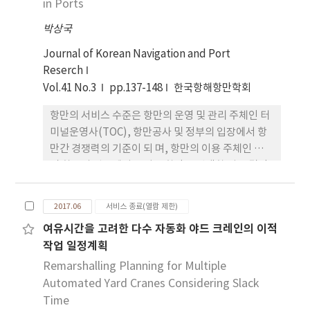
Malmquist 분석결과, 2013년부터 2015년까지 생
in Ports
장 되어 있는 데미지 컨테이너 영상을 검색하여 증거
산성이 조금씩 증가하였으나, 2015년에서 2016년에
자료 제출이 가능하고 고객으로부터의 크레임 대비가
박상국
이르러 1 이하 의 값으로 생산성하락이 발생한 것으로
가 능하다. 또한, 게이트 관리 인력 업무의 통합으로
나타났다. TECI의 경우 2014년부터 2015년까지만 1
Journal of Korean Navigation and Port
인력 감소 및 게이트 부근 안전사고 위험이 감소하였
이상으로 기술이 효율적인 것으로 나타났다. TCI값은
Reserch
다.
2015년부터 2016년까지의 기간만이 평균 0.87로 기
Vol.41 No.3
pp.137-148
한국항해항만학회
술의 퇴보가 일어난 것으로 분석되었다. 이 기간에는
항만의 서비스 수준은 항만의 운영 및 관리 주체인 터
전체 터미널의 TCI 지수 가 모두 1 이하로 나타났다.
미널운영사(TOC), 항만공사 및 정부의 입장에서 항
만간 경쟁력의 기준이 되 며, 항만의 이용 주체인 선사
및 화주의 입장에서는 어느 항만을 선택할 지를 결정
하는 중요 지표로도 활용된다. 이러한 지표의 중요성
을 고 려하여 컨테이너 부두 및 벌크부두를 대상으로
2017.06
서비스 종료(열람 제한)
중요 서비스 지표인 선석 점유율, 선박 대기율, 선석
여유시간을 고려한 다수 자동화 야드 크레인의 이적
처리량, 접안 척수, 평균 대기 척수, 평균 대기 시간과
작업 일정계획
같은 6개 지표를 객관적으로 정의하고 관리할 수 있는
소프트웨어를 개발하였다. 컨테이너 부두는 1개 선석
Remarshalling Planning for Multiple
부터 6개 선석까지와 벌크 부두는 1개 선석부터 4개
Automated Yard Cranes Considering Slack
선석까지를 선택적으로 활용할 수 있도록 6개의 서비
Time