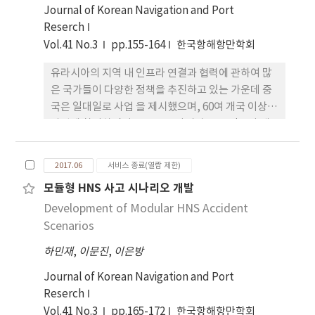
너 터미널 현장에 서 쉽게 적용할 수 있도록 빠른 시간
Journal of Korean Navigation and Port
안에 이적작업계획을 수립할 수 있는 작업 할당규칙
Reserch
을 찾기 위하여 다섯 가지 대표적인 할당규칙에 대하
Vol.41 No.3
pp.155-164
한국항해항만학회
여 수치 실험을 통하여 유용성을 분석하였다. 수치 실
유라시아의 지역 내 인프라 연결과 협력에 관하여 많
험 결과 작업할당 규칙 중에서 MR규칙과 MW규칙이
은 국가들이 다양한 정책을 추진하고 있는 가운데 중
다수 자동화 야드 크레인의 이적작 업 할당규칙으로
국은 일대일로 사업 을 제시했으며, 60여 개국 이상이
좋은 성능을 발휘하는 것으로 나타났다.
사업에 참여하면서 중국은 유라시아 물류 인프라 개
발에서 매우 큰 영향력을 행사하게 될 것으로 예상되
고 있다. 본 연구는 사회네트워크 방법론을 통해 주요
2017.06
서비스 종료(열람 제한)
철도역에 대한 네트워크를 분석했다. 유라시아 대륙
모듈형 HNS 사고 시나리오 개발
의 대표적 철도노선인 TAR, TEN-T, TRACECA,
Development of Modular HNS Accident
GMS 경로를 통해 65개 국가, 994개 철도역에 대한
네트워크를 구성했으며, SNA의 측면에서 주요 철도
Scenarios
역에 대한 특 징을 제시하고, 중국과 전체 유라시아 네
하민재
,
이문진
,
이은방
트워크를 비교했다. 유라시아 및 중국 네트워크에 대
한 분석을 통해 연결중심성과 매개중심성에서 각각
Journal of Korean Navigation and Port
상위 30개 역을 제시했으며, 연결성 측면에서 태국 방
Reserch
콕, 조지아의 트빌리시, 아제르바이젠의 바쿠, 중국
Vol.41 No.3
pp.165-172
한국항해항만학회