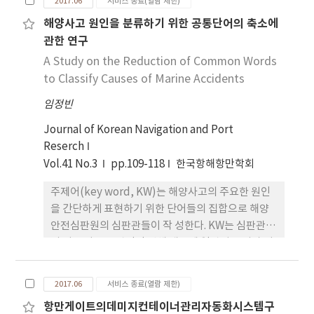
2017.06
서비스 종료(열람 제한)
해역에서 많이 나타난다. 이 결과는 온대저기압의 이
해양사고 원인을 분류하기 위한 공통단어의 축소에
동과 발달, 계절풍의 세기 등과 밀접히 관련되어 있
관한 연구
다. 그리고 풍랑특보는 12월에 가장 많고, 1월과 3～4
월에도 높은 빈도수를 보인다. 계절로 구분해 보면, 겨
A Study on the Reduction of Common Words
울 〉봄 〉가을 〉여름의 관계를 확 인할 수 있는데,
to Classify Causes of Marine Accidents
이들 결과는 온대저기압의 발생 및 발달, 계절풍의 세
임정빈
기 차이 등에 의한 것이다. 앞바다와 먼바다의 월별 풍
랑특보 분포에 대 하여 통계 분석한 결과, 양자는 강한
Journal of Korean Navigation and Port
양의 상관관계가 있음을 확인하였다.
Reserch
Vol.41 No.3
pp.109-118
한국항해항만학회
주제어(key word, KW)는 해양사고의 주요한 원인
을 간단하게 표현하기 위한 단어들의 집합으로 해양
안전심판원의 심판관들이 작 성한다. KW는 심판관들
의 서로 다른 주관적인 견해 때문에 일관성 유지가 어
렵고, KW의 수가 너무 많은 문제점이 있다. 이러한 문
제를 해 결하기 위해서는 최적화된 최소의 공통단어
2017.06
서비스 종료(열람 제한)
(common word, CW)를 이용한 체계적인 KW 구축
항만게이트의데미지컨테이너관리자동화시스템구
프레임이 필요하다. 본 연구의 목적은 체계적 인 KW