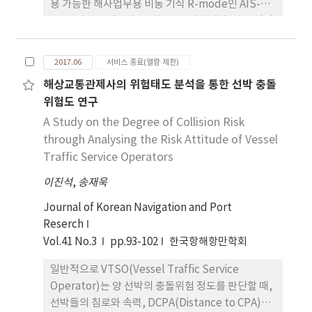
용 가능한 해사업무용 비동 기식 R-mode인 AIS-
IMO에서 제시하고 있는 기준을 만족하고 다른 방식
TWR 기법을 제안하고 성능을 평가하였다. 기존 정밀
에 비해 효율적인 것을 확인하였다.
동기에 기반을 둔 동기식 측위 기법과 달리 동기가 되
어 있지 않 은 경우에도 메시지 교환을 통해 거리 측정
2017.06
서비스 종료(열람 제한)
이 가능하도록 AIS시스템 사양에 따른 동작 시나리오
해상교통관제사의 위험태도 분석을 통한 선박 충돌
제안 및 오차 요인을 분석하고 관련 식과 알고리즘을
위험도 연구
도출하였다. 제안 기법의 성능 평가를 위해 추정 가능
한계를 나타내는 크래머-라오 하한을 제시하였으며
A Study on the Degree of Collision Risk
3km의 정적 환경에 놓 인 두 AIS 시스템을 대상으로
through Analysing the Risk Attitude of Vessel
AIS-TWR 기법에 의한 시뮬레이션 결과 참 값 대비
Traffic Service Operators
약 41m의 추정 오차를 보였다.
이진석
,
송재욱
Journal of Korean Navigation and Port
Reserch
Vol.41 No.3
pp.93-102
한국항해항만학회
일반적으로 VTSO(Vessel Traffic Service
Operator)는 양 선박의 충돌위험 정도를 판단할 때,
선박들의 침로와 속력, DCPA(Distance to CPA)와