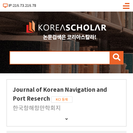
IP:216.73.216.78
메
뉴
검
색
Journal of Korean Navigation and
Port Reserch
KCI 등재
한국항해항만학회지
간
행
물