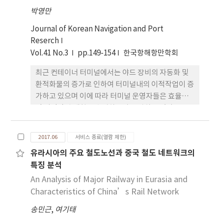
스 지표를 산정하여 예측이 가능토록 하였다. 이를 활
박영만
용 하면 선석점유율 대비 선박 대기율, 선석 처리량,
접안 척수, 평균 대기 척수, 평균 대기 시간을 예측할
Journal of Korean Navigation and Port
수 있다. 추가하여 선박의 도착 패턴에 따라 선박 대기
Reserch
율과 항만의 생산성 지표인 연간 처리량도 어떻게 변
Vol.41 No.3
pp.149-154
한국항해항만학회
화되는지를 예측할 수 있도록 하였다. 결과적으로,
최근 컨테이너 터미널에서는 야드 장비의 자동화 및
TOC 입장에서는 서비 스 지표인 선박 대기율과 생산
환적화물의 증가로 인하여 터미널내의 이적작업이 증
성 지표인 연간 처리량의 관계에서 최적의 운영 수준
가하고 있으며 이에 따라 터미널 운영자들은 효율적
을 전략적으로 선택(Trade-off)할 수 있으므로 경쟁
인 이적작업 계획을 수립하고자 노력하고 있다. 보통
항만 에 대비하여 더 많은 선사 및 화주를 유치할 수
자동화 컨테이너 터미널에서는 장치장에 다수의 자동
있으므로 터미널 수입도 극대화할 수 있다.
화된 야드 크레인을 사용하여 컨테이너를 취급하고
2017.06
서비스 종료(열람 제한)
있으며 선적작업의 효율을 높이기 위하여 여유시간대
유라시아의 주요 철도노선과 중국 철도 네트워크의
를 이용하여 이적작업을 수행하고 있다. 본 연구 는 블
특징 분석
록 내에서 다수의 자동화 야드 크레인이 운영되고 있
는 경우의 이적작업 계획을 다루고 있으며 혼합정수
An Analysis of Major Railway in Eurasia and
계획법을 이용하여 주어진 여유 시간을 고려하여 작
Characteristics of China’s Rail Network
업효율을 최대화하는 각 크레인 별 최적 이적작업 계
송민근
,
여기태
획을 수립하는 수리모형을 제시하였다. 또한 컨테이