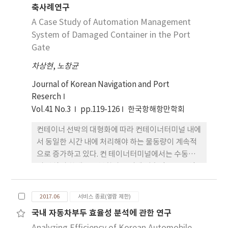
축사례연구
구축 프레임 개발에 필요한 CW을 도출하는데 있다.
이러한 목적을 달성하기 위하여 본 연구에서는 파레
A Case Study of Automation Management
토(Pareto) 분포함수와 파레 토 지수를 이용한 최적
System of Damaged Container in the Port
의 최소 CW 도출방법을 제안하였다. 총 2,642개의
Gate
KW을 수집한 후, 수집한 KW의 세부 단어와 이들의
차상현
,
노창균
빈도를 갖는 데이터 세트에서 총 56개의 특징적인
CW를 식별하였다. 56개의 특징적인 CW를 이용한 단
Journal of Korean Navigation and Port
어 축소실험을 통해서 평균 58.5%의 축소율을 획 득
Reserch
하였고, 축소율에 따라서 추정한 CW는 파레토 차트
Vol.41 No.3
pp.119-126
한국항해항만학회
로 검증하였다. 이를 통해서 체계적인 KW 구축 프레
컨테이너 선박의 대형화에 따라 컨테이너터미널 내에
임 개발이 가능할 것으로 기대된 다.
서 동일한 시간 내에 처리해야 하는 물동량이 계속적
으로 증가하고 있다. 컨 테이너터미널에서는 수동처
리 방식의 한계를 극복함과 동시에 지속적으로 운영
측면에서 발생하는 비용을 줄이기 위하여 컨테이너터
미널의 자동화 시스템을 도입하고 있다. 왜냐하면 컨
2017.06
서비스 종료(열람 제한)
테이너터미널의 게이트 반출ㆍ입 업무를 수행함에 있
국내 자동차부두 효율성 분석에 관한 연구
어 수작업 처리 시 부정확한 자료 처리로 혼란 요소가
다소 발생하고 있다. 바코드 시스템에서 스캐너에 바