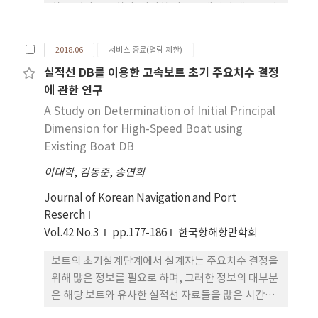
하는 것이 중요하다. 이러한 이유로 태양광 패널을 여
과, 해양사고 종류별로 선원들의 행동오류 식별이 가
러 방향으로 설치하게 되는데, 이 때 각 패널마다 입사
능하였고, 해양사고 종류별 사고 예방에 필요한 선원
되는 광량이 달라지므로 부분음영현상이 발생하게 된
들의 행동오류 보정에 관한 단서를 확보할 수 있었다.
2018.06
서비스 종료(열람 제한)
다. 육상용 태양광 발전시스템의 발전량은 위도의 영
실적선 DB를 이용한 고속보트 초기 주요치수 결정
향을 받으므로 우리나라의 경우 30~36° 사이의 각도
에 관한 연구
로 설치하는 것이 일반적이나, 일점계류형 해양플랜
트에 설치되는 태양광 발전 시스템의 경우 부분 음영
A Study on Determination of Initial Principal
현상에 의해 최대전력점이 제어 가능 범위 밖에 존재
Dimension for High-Speed Boat using
하는 경우가 발생하게 되고 이는 전력 발전 손실이 된
Existing Boat DB
다. 이 때 두 패널의 광량차이를 줄임으로써, 최대 전
이대학
,
김동준
,
송연희
력점을 MPPT 알고리즘이 추종 가능한 범위에 존재
하게 하여 발전 효율을 더 높일 수 있으며, 시뮬레이션
Journal of Korean Navigation and Port
결과 설치각도 20°에서 가장 높은 발전 효율 가짐을
Reserch
확인하였다.
Vol.42 No.3
pp.177-186
한국항해항만학회
보트의 초기설계단계에서 설계자는 주요치수 결정을
위해 많은 정보를 필요로 하며, 그러한 정보의 대부분
은 해당 보트와 유사한 실적선 자료들을 많은 시간에
걸쳐 조사 및 분석함으로써 얻을 수 있다. 또한, 결정