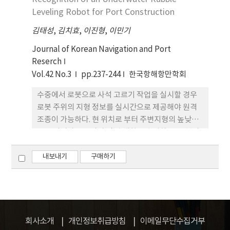
에서 본 연구는 정부 간 기능배분의 원칙(이론)에 기
Leveling Robot for Port Construction
초하여 부산항 신항 배후단지 개발 및 관리관련 기능
김태성
,
김치효
,
이진형
,
이민기
의 정부 간 배분 상의 문제를 분석하고, 기능배분의 개
선방안을 제시하는 것을 목적으로 하였다. 분석결과,
Journal of Korean Navigation and Port
특히 주거시설의 공급, 교통편의시설 설치 및 관리 등
Reserch
과 관련된 기능배분이 행정책임 명료화, 효율성, 보충
Vol.42 No.3
pp.237-244
한국항해항만학회
성, 포괄성 등의 기능배분 원칙에 맞지 않아 많은 문제
수중에서 로봇으로 사석 고르기 작업을 실시할 경우
가 야기되고 있음을 발견할 수 있었다. 이와 같은 문제
로봇 주위의 지형 정보를 실시간으로 제공해야 원격
점 분석 결과에 기초하여, 관련 기관 간 행정협의회의
조종이 가능하다. 현 위치로 부터 주변지형의 높낮이
제도화, 광역행정 방식의 활용(사무위탁, 지방자치단
를 보여줘야 운전자가 작업 계획을 수립하고, 전복과
체 간 조합 등), 특별지방자치단체의 설립(지방자치
같은 사고도 예방할 수 있다. 지금까지 지형인식은 멀
단체 간 조합, BPA 등) 등과 같은 기능배분과 관련된
티 빔 소나에 의해 이뤄졌는데 이는 작업 전후의 품질
내보내기
구매하기
개선방안을 제시하였다.
을 평가하는 용도만 사용되었지 원격조종에서 필요한
실시간 정보로는 사용될 수 없었다. 본 연구는 수중 사
석 고르기 작업을 위한 실시간 지형인식 방법을 개발
한다. 버킷이 지면을 누를 때 전달되는 힘을 측정해 접
촉여부를 판단하고, 실린더의 길이를 읽어 접촉위치
회사소개
개인정보취급방침
이메일무단수집거부