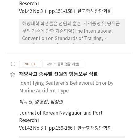
Reserch
Vol.42 No.3
pp.151-158
한국항해항만학회
해양대학 학생들은 선원의 훈련, 자격증명 및 당직근
무의 기준에 관한 기준협약(The International
Convention on Standards of Training,
Certification and Watchkeeping for
Seafarers, STCW 협약)에 의해 1년 항해실습을 하
고 있다. 본 연구는 실습 교육 기간에 대한 효과와 더
2018.06
서비스 종료(열람 제한)
불어 어떤 교육 내용의 성취도가 향상되었는지, 또한
해양사고 종류별 선원의 행동오류 식별
교육 과정 중 미진한 부분이 무엇인지를 실습 기간별
Identifying Seafarer's Behavioral Error by
로 분석하였다. 대상은 한국해양대학교 실습선에 승
선한 3학년 학생들을 대상으로 하였다. 본 연구의 목
Marine Accident Type
적은 항해사 핵심 역량을 기반으로 한 실습 기간별 향
박득진
,
양형선
,
임정빈
상 정도를 조사 분석하여, 학교 실습선 실습 교육의 효
율적인 교과 과정 개편에 기초 자료를 제시하는데 있
Journal of Korean Navigation and Port
다. 연구결과 기간에 따른 실습교육 효과는 1년간의
Reserch
실습이 종료되는 시점에서 대부분의 실습생들이 핵심
Vol.42 No.3
pp.159-166
한국항해항만학회
역량 항목에서 향상 정도가 우수한 것으로 나타났지