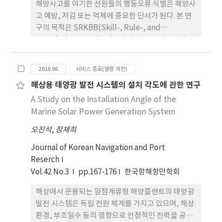
해양사고를 야기한 선원들의 행동오류 식별은 해양사
만 화물관리, 해양환경보호 등과 같은 일부 항목에서
고 예방, 저감 또는 억제에 중요한 단서가 된다. 본 연
는 보통 수준으로 조사되어 실습 교육의 개선이 필요
구의 목적은 SRKBB(Skill-, Rule-, and
한 것으로 조사되었다.
Knowledge Based Behavior) 이론을 이용하여 해
양사고 종류별로 선원들의 행동오류를 식별하는데 있
다. 행동오 류 식별을 위하여 9년간(2008∼2016)의
2018.06
서비스 종료(열람 제한)
해양사고 재결서 1,744건에 기록된 사고내용을 수집
해상용 태양광 발전 시스템의 설치 각도에 관한 연구
한 후, 사고를 야기한 선원들의 행동오류를
A Study on the Installation Angle of the
SBBE(Skill-Based Behavioral Error),
RBBE(Rule-Based Behavioral Error),
Marine Solar Power Generation System
KBBE(Knowledge-Based Behavioral Error) 세
오진석
,
장재희
가지 종류로 분류하였다. 행동오류 분류를 위하여
SRKBB 이론을 적용한 행동오류 분류용 프레임워크
Journal of Korean Navigation and Port
를 제안하고, 이 프레임워크를 이용하여 행동오류 데
Reserch
이터를 구축하였다. 사고종류별 행동오류의 빈도를
Vol.42 No.3
pp.167-176
한국항해항만학회
분석한 결과, 충돌사고는 SBBE가 가장 높은 빈도로
해상에서 운용되는 일점계류형 해양플랜트의 태양광
관측되었고, 이어서 RBBE가 두 번째로 높은 빈도로
발전 시스템은 독립 전원 체계를 가지고 있으며, 해상
관측되었다. 이에 반하여 좌초, 전복 및 침몰 등의 사
환경, 부조일수 등의 영향으로 안정적인 전력을 공급
고는 KBBE 중에서 높은 빈도로 관측되었다. 연구결