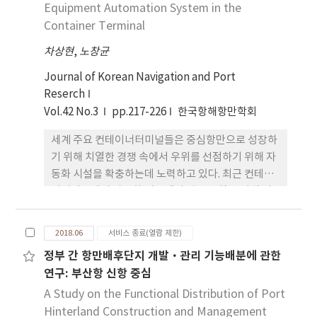
비교하고, 복수 선박의 컨테이너가 혼재된 상태에서
Equipment Automation System in the
장치비율 및 인출비율 변화에 따른 기대 재취급 횟수
Container Terminal
를 분석하였다. 공 컨테이너 대상 기대 재취급 횟수를
차상현
,
노창균
고려한 효율적인 운영전략에 대한 연구가 필요하다.
Journal of Korean Navigation and Port
Reserch
Vol.42 No.3
pp.217-226
한국항해항만학회
세계 주요 컨테이너터미널들은 중심항만으로 성장하
기 위해 치열한 경쟁 속에서 우위를 선점하기 위해 자
동화 시설을 확충하는데 노력하고 있다. 최근 컨테이
너터미널에서 자동화 시스템의 완전 통합을 위해 시
스템 설계 및 개발이 진행되고 있다. 이는 컨테이너터
미널의 야드 작업 효율성을 높이는 데 집중 할 수 있고
2018.06
서비스 종료(열람 제한)
다른 컨테이너터미널 운영 프로세스와 통합이 쉬워지
정부 간 항만배후단지 개발·관리 기능배분에 관한
기 때문이다. 컨테이너터미널에서 자동 화 시스템은
연구: 부산항 신항 중심
고객에게 더 나은 서비스를 제공하고 수익성을 향상
시키는 데 필수적이다. 컨테이너터미널 가동을 보다
A Study on the Functional Distribution of Port
효율적으로 운영하고 결 과적으로 생산성을 높이려면
Hinterland Construction and Management