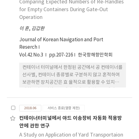
Comparing Expected Numbers of Re-Handles
로 조사하였다. 조사된 자료에 대해 기술 분석을 한 결
과, 정박선 한 척이 다른 정박선과 안전거리를 확보할
for Empty Containers During Gate-Out
수 있는 최소 R/L을 조사된 전체 자료의 70 %ile(백
Operation
분위수)에 해당하는 2.85를 기준으로 산정할 수 있었
이 훈
,
김갑환
다. 이 결과를 부산항 남외항 정박지에 적용하여 이를
‘항만 및 어항 설계 기준(2014)과 비교한 결과 상당
Journal of Korean Navigation and Port
부분 일치하였고, 이를 통해 VTS에서 정박선의 영역
Reserch
감시 반경을 최소 2.85L 이상으로 설정하는 것이 타당
Vol.42 No.3
pp.207-216
한국항해항만학회
함을 확인하였다. 본 연구는 정박지 안전 관리를 VTS
컨테이너 터미널에서 한정된 공간에서 공 컨테이너를
차원에서 검토한 것으로, 부산항과 같은 집단 정박지
선사별, 컨테이너 종류별로 구분하지 않고 혼적하여
를 운영 중인 타 항만에 적용할 경우 정박지를 이용하
보관하면 장치공간은 효 율적으로 활용할 수 있지만
는 선박의 안전과 VTS의 안전 관리 방안 마련에도 기
재취급이 증가하는 문제가 발생한다. 본 연구에서는
여할 수 있을 것으로 기대된다.
여러 가지 보관 전략에 따른 장치장에 공 컨테이너가
섞여 있는 상태와 반출 작업에 사용하는 야드 장비에
2018.06
서비스 종료(열람 제한)
따라 재취급의 기대 횟수를 추정하는 수식을 유도하
컨테이너터미널에서 야드 이송장비 자동화 적용방
고 수치실험을 통하여 비교하였다. 인출비율과 수리
안에 관한 연구
비율 변화에 따른 기대 재취급 횟수 변화도 분석하였
다. 그리고 장치 규모 변화에 따른 기대 재취급 횟수를
A Study on Application of Yard Transportaion