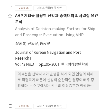
있지만 항로 표지사고는 연평균 141건이 발생하고 있
2018.06
서비스 종료(열람 제한)
다. 항로표지사고는 관리자에게 기능을 복구시켜야
AHP 기법을 활용한 선박과 승객대피 의사결정 요인
비계획 업무를 강요하고, 이용자에게는 심리적 불안
분석
감을 유발하여 경제적인 손실이 발생한다. 본 연구에
서는 항로표지사고로 인해 기능정지에서 복구까지 소
Analysis of Decision-making Factors for Ship
요되는 관리자의 경제활동과 이용자의 불편함을 비용
and Passenger Evacuation Using AHP
으로 정량화하기 위한 항로표지사고의 사회적비용
윤동협
,
신일식
,
임남균
(Social Cost) 평가모델을 개발하였다. 항로표지사
고의 사회적비용 평가모델은 생산손실비용, 행정비
Journal of Korean Navigation and Port
용, 위험비용의 합으로 제안하였다.
Reserch
Vol.42 No.3
pp.195-200
한국항해항만학회
여객선은 선박사고가 발생을 하게 되면 인명의 피해
로 직결되기 때문에 선장의 순간적인 결정이 매우 중
요하다. 본 연구에서는 선박의 이상증후가 발생하였
을 때 선박 및 승객대피 의사결정을 위한 주요요인을
정량적으로 분석하고 의사결정에 있어 기초 자료를
제공하고 자 하였다. 8개의 주요요인에 대하여 전문가
2018.06
서비스 종료(열람 제한)