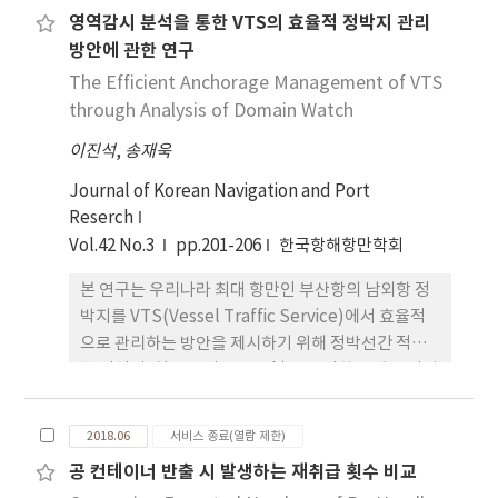
설문조사를 실시하였으며 계층분석방법(Analytic
영역감시 분석을 통한 VTS의 효율적 정박지 관리
Hierarchy Process: AHP)을 이용하여 가중치를 선
방안에 관한 연구
정하고 우선순위를 결정하였다. 그 결과 가중치가 가
장 높은 주요요인은 전복(횡경사 발생)이었으며, 그
The Efficient Anchorage Management of VTS
다음이 화재/폭발로서, 의사결정에 있어서 가장 큰 영
through Analysis of Domain Watch
향을 미칠 수 있다. 추후 세부 설문조사를 실시하여 유
이진석
,
송재욱
효수를 높여 신뢰도를 향상시킬 것이며, 본 결과는 선
박과 승객대 피 의사결정의 주요요인을 결정하는 기
Journal of Korean Navigation and Port
초자료로 활용 될 것이다.
Reserch
Vol.42 No.3
pp.201-206
한국항해항만학회
본 연구는 우리나라 최대 항만인 부산항의 남외항 정
박지를 VTS(Vessel Traffic Service)에서 효율적
으로 관리하는 방안을 제시하기 위해 정박선간 적정
한 영역감시(Domain Watch)를 산정하는 데 목적이
있다. 이를 위해 영역감시 산출 방법을 제시하고 최근
정박지 이용 현황 중 정박선이 가장 많았던 기간에 선
2018.06
서비스 종료(열람 제한)
박 길이(L), 정박선간 거리( Dij), 영역감시 반경(R),
공 컨테이너 반출 시 발생하는 재취급 횟수 비교
선박 길이 대비 영역감시 반경(R/L)을 1시간 간격으