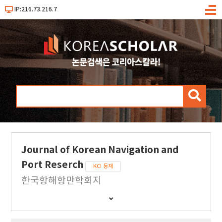
IP:216.73.216.7
메
뉴
검
색
Journal of Korean Navigation and
Port Reserch
KCI 등재
한국항해항만학회지
간
행
물