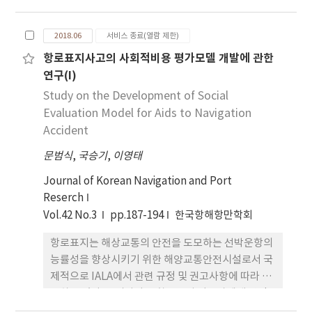
된 주요치수는 설계과정(기본/상세설계) 전반에 걸
쳐 영향을 미치게 되고, 이는 결국 보트의 안정성과 성
2018.06
서비스 종료(열람 제한)
능으로 직결된다. 따라서 본 연구에서는 700여 척의
항로표지사고의 사회적비용 평가모델 개발에 관한
실적선 자료를 이용하여 보트 초기설계시스템(설계
연구(I)
지원플랫폼)을 개발하고, 50피트급 고속보트를 대상
으로 이를 활용하여 설계자가 초기설계단계에서도 주
Study on the Development of Social
요치수를 편리하고 합리적으로 도출 및 결정할 수 있
Evaluation Model for Aids to Navigation
음을 확인하였다.
Accident
문범식
,
국승기
,
이영태
Journal of Korean Navigation and Port
Reserch
Vol.42 No.3
pp.187-194
한국항해항만학회
항로표지는 해상교통의 안전을 도모하는 선박운항의
능률성을 향상시키기 위한 해양교통안전시설로서 국
제적으로 IALA에서 관련 규정 및 권고사항에 따라 적
용하고 있다. 우리나라는 항로표지 이용자에게 안정
적인 서비스를 제공하기 위해 항로표지를 관리하고