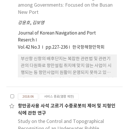
Container Handling Equipment(CHE)의 실시간
among Governments: Focused on the Busan
위치와 상태확인이 요구되고 있다. 본 연구는 컨테이
New Port
너터미널에 DGPS를 이용하여 컨테이너터미널 자동
강윤호
,
김보영
화 장비의 실시간 위치와 상태를 확인하고 자동화 시
스템을 실제 개발, 적용, 운영하는 컨테이너터미널 야
Journal of Korean Navigation and Port
드 이송장비 자동화 시스템의 구성요소와 기능을 살
Reserch
펴본 후 실제로 적용하여 기존 야드 이송장비 시스템
Vol.42 No.3
pp.227-236
한국항해항만학회
과 야드 이송장비 자동화 시스템을 비교 분석 및 적용
부산항 신항의 배후단지는 복잡한 관련법 및 관련기
방안에 대해 제시하였다. 또한, 컨테이너터미널의 핵
관의 다원화로 항만설립 취지에 맞지 않는 사업이 시
심 장비인 이송장비의 효율적인 운영을 위해서 최적
행되는 등 항만사업이 원활이 운영되지 못하고 있다.
의 야드 이송 장비 자동화 시스템을 이용하게 되면 컨
예를 들어, 관련기관 간 협의 없이 공급된 대규모 아파
테이너터미널의 생산성 및 이송장비의 효율성을 좀
트 단지는 항만배후부지의 물류기능 수행에 지장을
더 높일 수 있다는 걸을 알 수 있었다.
주고 있으며, 각종 교통편의시설의 설치 및 관리 기능
2018.06
서비스 종료(열람 제한)
은 여러 기관에 분산되거나 중복되어 있어 업무 수행
항만공사용 사석 고르기 수중로봇의 제어 및 지형인
상의 혼란과 책임 떠넘기기 현상이 초래 되고 있다. 부
식에 관한 연구
산항 신항과 배후단지가 항만으로서의 고유기능을 제
대로 수행하기 위해서는 이러한 문제점에 대한 해결
Study on the Control and Topographical
책이 반드시 필요한 실 정이다. 이와 같은 문제의식 하
Recognition of an Underwater Rubble