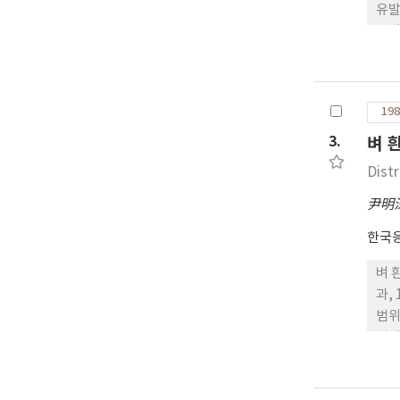
유발
없었
의 
으며
고,
198
3.
벼 
Dist
尹明
한국
벼 
과,
범위
비해
군이
분포