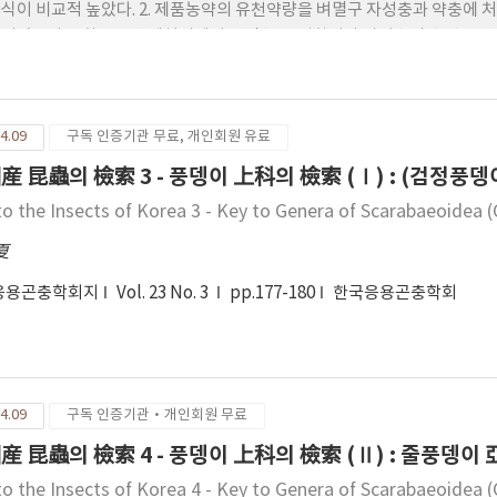
식이 비교적 높았다. 2. 제품농약의 유천약량을 벼멸구 자성충과 약충에 
이었으나 우화율은 약제처리에서 약간 높은 경향이나 자성충의 수명은 약제
Diazinon 처리에서 오히려 높았다. 3. 제품농약의 유천약량을 처리한 후
낮은 밀도를 보였으나 54일후 Diazinon 처리에서는 오히려 벼멸구의 밀도
4.09
구독 인증기관 무료, 개인회원 유료
産 昆蟲의 檢索 3 - 풍뎅이 上科의 檢索 (Ⅰ) : (검정풍뎅
to the Insects of Korea 3 - Key to Genera of Scarabaeoidea 
夏
응용곤충학회지
Vol. 23 No. 3
pp.177-180
한국응용곤충학회
4.09
구독 인증기관·개인회원 무료
産 昆蟲의 檢索 4 - 풍뎅이 上科의 檢索 (Ⅱ) : 줄풍
to the Insects of Korea 4 - Key to Genera of Scarabaeoidea (