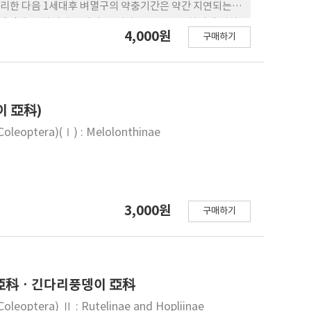
처리한 다음 1세대후 벼멸구의 약충기간은 약간 지연되는
간에 큰 차이가 없었다. 그러나 산란수는 무처리에 비하
4,000원
구매하기
 밀도변동을 조사한 결과 처리 약 38일까지는 무처리에 비하
가 높게 나타났다.
이 亞科)
(Coleoptera)(Ⅰ) : Melolonthinae
3,000원
구매하기
뎅이 亞科ㆍ긴다리풍뎅이 亞科
Coleoptera) Ⅱ : Rutelinae and Hopliinae