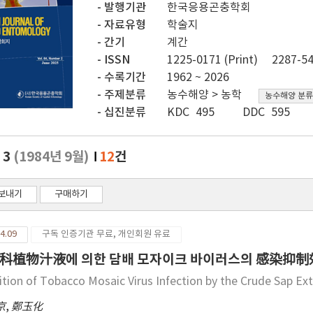
발행기관
한국응용곤충학회
자료유형
학술지
간기
계간
ISSN
1225-0171 (Print)
2287-54
수록기간
1962 ~ 2026
주제분류
농수해양 > 농학
농수해양 분류
십진분류
KDC 495
DDC 595
. 3
(1984년 9월)
12
건
보내기
구매하기
4.09
구독 인증기관 무료, 개인회원 유료
科植物汁液에 의한 담배 모자이크 바이러스의 感染抑
bition of Tobacco Mosaic Virus Infection by the Crude Sap 
京
,
鄭玉化