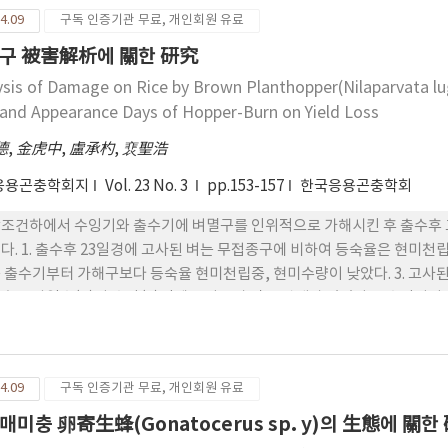
4.09
구독 인증기관 무료, 개인회원 유료
구 被害解析에 關한 研究
ysis of Damage on Rice by Brown Planthopper(Nilaparvata luge
 and Appearance Days of Hopper-Burn on Yield Loss
德
,
金虎中
,
盧承杓
,
裵聖浩
응용곤충학회지
Vol. 23 No. 3
pp.153-157
한국응용곤충학회
조건하에서 수잉기와 출수기에 벼멸구를 인위적으로 가해시킨 후 출수후
 1. 출수후 23일경에 고사된 벼는 무접종구에 비하여 등숙율은 현미천립중은 감소되었다. 2. 고사시기가 같아도 수잉기부터 가해
 출수기부터 가해구보다 등숙율 현미천립중, 현미수량이 낮았다. 3. 고사
4.09
구독 인증기관 무료, 개인회원 유료
매미충 卵寄生蜂(Gonatocerus sp. y)의 生態에 關한