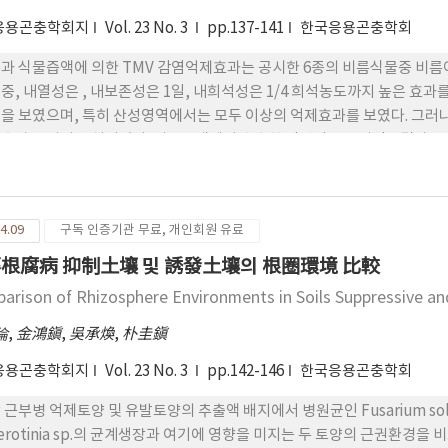
응용곤충학회지
Vol. 23 No. 3
pp.137-141
한국응용곤충학회
과 식물즙액에 의한 TMV 감염억제효과는 공시한 6종의 비름식물중 비름
중, 내열성은 , 내보존성은 1일, 내희석성은 1/4 희석농도까지 높은 효
며, 특히 산성영역에서는 모두 이상의 억제효과를 보였다. 그러나 비름즙액을 활성탄으로 처리하였을 경우는 TMV에 대한
효과는 거의 소실되었다. 비름즙액에서 추출한 단백질은 전기영동결과, 3종
4.09
구독 인증기관 무료, 개인회원 유료
根腐病 抑制土壤 및 誘發土壤의 根圈環境 比較
arison of Rhizosphere Environments in Soils Suppressive a
倫
,
金鴻鎭
,
吳承煥
,
朴圭鎭
응용곤충학회지
Vol. 23 No. 3
pp.142-146
한국응용곤충학회
근부병 억제토양 및 유발토양의 추출액 배지에서 병원균인 Fusarium solani, Rh
lerotinia sp.의 균계생장과 여기에 영향을 미지는 두 토양의 근권환경