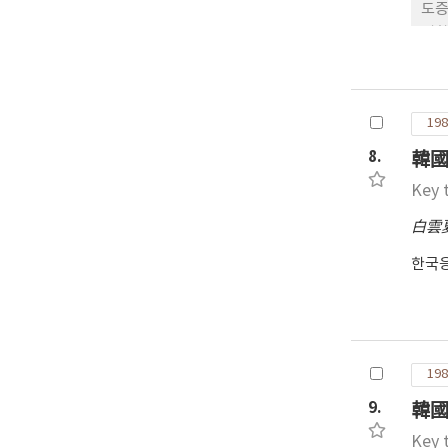
도증
경향
여 
여 
198
8.
韓國
Key 
白雲
한국
198
9.
韓國
Key 