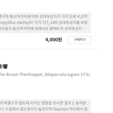
는 벼멸구와 황산적거미에 대한 상대독성치가 각각 으로 비교적
pyrifos-methyl이 각각 727, 14의 상대독성치를 보였
) 끝동매미충과 황산적거미에 대해서도 BPMC의 상대독성치가
(폿트시험) (1) 이화명충 방제약제중 cartap이 이화명충
4,000원
구매하기
치는 영향이 적었다. (2) MIPC 처리구에서 끝동매미
ion 1회 처리구가 2회 처리구에 비하여 거미밀도에 미치는 영
 影響
f the Brown Planthopper, Nilaparvata lugens STAL
 벼멸구의 밀도에 미치는 영향을 조사한 결과 1. 농약원