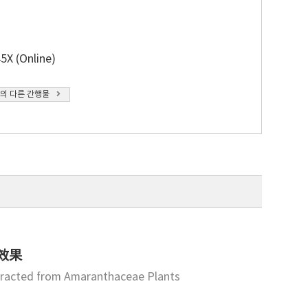
5X (Online)
의 다른 간행물
制效果
Extracted from Amaranthaceae Plants