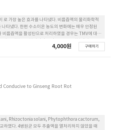
이 로 가장 높은 효과를 나타냈다. 비름즙액의 물리화학적
과를 나타냈다. 한편 수소이온 농도의 변화에는 매우 안정된
의 주성분으로 분리되었고 이들 중 top 성분에서 TMV
4,000원
구매하기
억제효과가 나타났다. 비름즙액의 실용화를 위한 도말액 효과특속성은 2회 관수에서 정도의 억제능을 보였다.
nd Conducive to Ginseng Root Rot
izoctonia solani, Phytophthora cactorum,
을 비교하였다. 4병원균 모두 추출액을 열처리하지 않았을 때