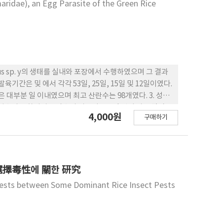
ridae), an Egg Parasite of the Green Rice
us sp. y의 생태를 실내와 포장에서 수행하였으며 그 결과
5일 및 12일이였다.
간은 대부분 일 이내였으며 최고 산란수는 98개였다. 3. 성충
성충의 우화성비는 암수의 비율이 4 : 1인 것이 가장 많았
4,000원
구매하기
컷보다 암컷이 다소 길어졌다. 그리고 꿀물을 주었을 때 암
매미충 난에 대한 시기별 Gonatocerus sp. y의 기생
터 5월 상순 사이에 지역별로 조사한 본 난기생봉의 기생율은
끝동매미충의 2세대충(6월 하순경발생)과 3세대충(8월 하순
選擇毒性에 關한 研究
t Pests between Some Dominant Rice Insect Pests