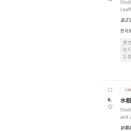
Stud
Leaf
金正
한국
본 
는 다음
2.
의 
다.
컷의
율은
198
거창
경 
6.
水稻
Stud
and 
劉載