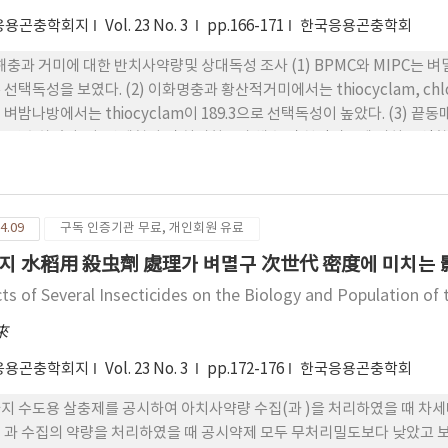
응용곤충학회지
Vol. 23 No. 3
pp.166-171
한국응용곤충학회
 해충과 거미에 대한 반치사약량및 상대독성 조사 (1) BPMC와 MIPC
 선택독성을 보였다. (2) 이화명충과 황산적거미에서는 thiocyclam, chlor
 벼밤나방에서는 thiocyclam이 189.3으로 선택독성이 높았다. (3
2로 양호하였다. 나. 약제형성 및 처리회구가 해충 및 천적밀도에 미치는 영향
효과도 높고, 거미밀도도 높았으며, 제형간에서는 유제가 분제보다 거미에 미
방제효과가 높고 거미 밀도에 미치는 영향도 적었다. (3) pyridaphenth
 적었으나 혹명나방 방제효과는 비슷하였다.
4.09
구독 인증기관 무료, 개인회원 유료
지 水稻用 殺虫劑 處理가 벼멸구 次世代 密度에 미치는
cts of Several Insecticides on the Biology and Population o
來
응용곤충학회지
Vol. 23 No. 3
pp.172-176
한국응용곤충학회
지 수도용 살충제를 공시하여 아치사약량 수집(과 )을 처리하였을 때 차세대
보다 수집에서 밀도증식이 높았으며 Diazinon 처리에서 밀