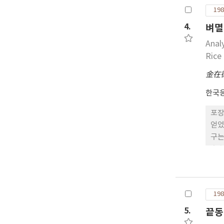
198
4.
벼멸
Anal
Rice
金在
한국
포장
얻었다.
구는
198
5.
끝동