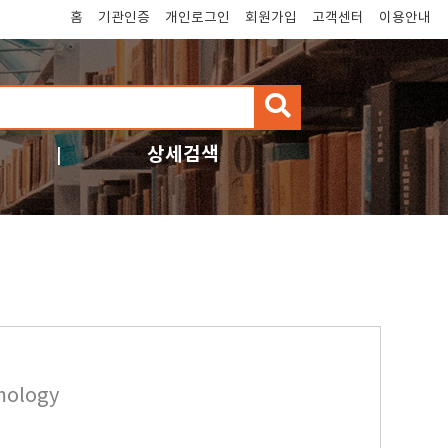
홈
기관인증
개인로그인
회원가입
고객센터
이용안내
검
색
상세검색
mology