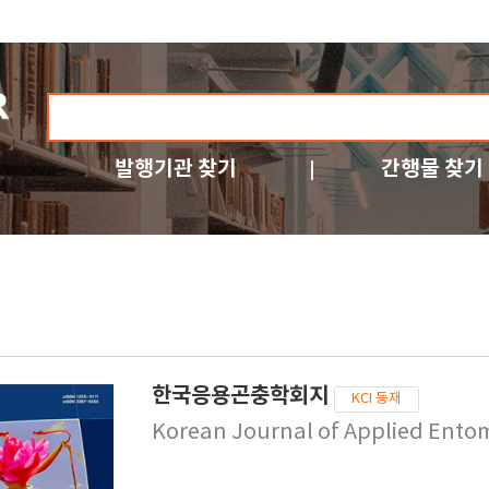
발행기관 찾기
간행물 찾기
한국응용곤충학회지
KCI 등재
Korean Journal of Applied Ento