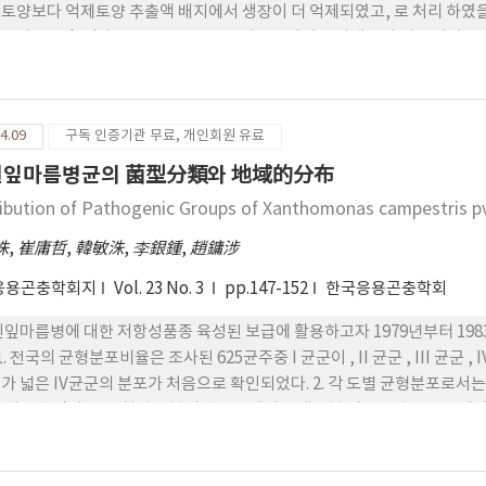
토양보다 억제토양 추출액 배지에서 생장이 더 억제되였고, 로 처리 하였을 때는 F.
으나 R. solani와 P. cactorum은 유발토양에서 균사생장이 더 좋았
생장이 증가되었다. 두 토양의 근권미생물 밀도는 Fusariumtn는 유의차
 이 미생물들에 대한 Fusarium밀도의 비율도 억제토양이 더 높았다. 
 화학성분중 Mg, Na 함량은 유발 토양이 더 많았으며 Ca, Fe, 도 유의
4.09
구독 인증기관 무료, 개인회원 유료
흰잎마름병균의 菌型分類와 地域的分布
ribution of Pathogenic Groups of Xanthomonas campestris pv. 
洙
,
崔庸哲
,
韓敏洙
,
李銀鍾
,
趙鏞涉
응용곤충학회지
Vol. 23 No. 3
pp.147-152
한국응용곤충학회
흰잎마름병에 대한 저항성품종 육성된 보급에 활용하고자 1979년부터 19
 1. 전국의 균형분포비율은 조사된 625균주중 I 균군이 , II 균군 , III 균군 
가 넓은 IV균군의 분포가 처음으로 확인되었다. 2. 각 도별 균형분포로서
 매우 높았다. 3. 균형별로 분리된 품종에서는 대부분 밀양 23호품종군에서 
, 통일품종군에선 III 균군이 많이 분리되었다. 4. 한국에서 본 병의 최
를 조사한 결과 1 균군 , II 균군 , III 균군 , IV 균군 로서 전국의 균형분