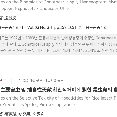
ies on the Binomics of Gonatocerus sp. y(Hymenoptera: Myma
hopper, Nephotettix cincticeps Uhler
富
,
金昌洨
응용곤충학회지
Vol. 23 No. 3
pp.158-165
한국응용곤충학회
연구는 1982연과 1983년 끝동매미충의 난기생봉중에 우종인 Gonatocer
과 같다. 1. Gonatocerus sp. y의 난에서 성충으로 우화되기까지 평균발육기간은 및 에서 각각 53일, 25일, 1
 성충의 평균 산란수는 및 에서 각각 28개, 48개, 42개 및 32개였고 산란기
우화는 전체의 가 아침에 이루어 졌으며 오후에는 거의 우화하지 않았다. 4. 
 5. 성충의 수명은 물보다 꿀물을 먹이로 주었을 때가 현저히 길어졌으며 수
 평균 수명은 에서 30일, 에서 15일이였다. 6. 휴한답의 둑새풀에 산란된 끝동
 4월 하순에서 5월 상순에 가장 높았다. 7. 휴한답에 있어서 4월 하순부
4.09
구독 인증기관 무료, 개인회원 유료
, 남지, 진주지방에서 , 남해, 김해지역에서 였다. 8. 본답기에 있어서 
발생)에 대한 본 난기생봉의 기생율은 각각 와 였다.
主要害虫 및 捕食性天敵 황산적거미에 對한 殺虫劑의 
ies on the Selective Toxicity of Insecticides for Rice Insec
a Predatious Spider, Pirata subpiraticus
起
,
權寧旭
,
朴亨萬
,
李炯來