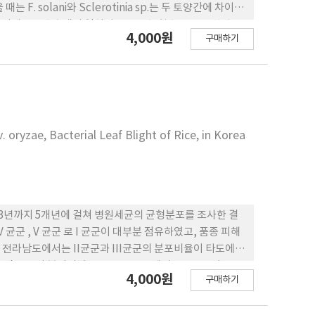
 solani와 Sclerotinia sp.는 두 토양간에 차이가
다. 또 억제토양 추출액의 열처리 온도를 높힐수록 모든 병원균
4,000원
구매하기
가 없었으나 전세균, 진균은 모두 억제토양에 밀도가 더 높았
점토함량은 액제토양이, 모래함량은 유발토양이 각각 더 높았
성은 없었으나 억제토양 보다 높은 경향이었다.
oryzae, Bacterial Leaf Blight of Rice, in Korea
83년까지 5개년에 걸쳐 병원세균의 균형분포를 조사한 결
, IV 균군 , V 균군 로 I 균군이 대부분 점유하였고, 품종 피해
는 전라남도에서는 II균군과 III균군의 분포비율이 타도에
각 균군이 분리되었고, 유신품종군에서는 II 균군과 III균
4,000원
구매하기
초 발병지이며 매년 발병 상습지인 전라남도 해남군내의 균형
포화 비교할 때 II 균군과 III 균군에 분포비율이 특히 높았다.