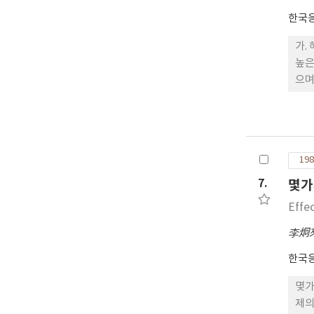
한국
가.
높은
으며
8.
방제
충 
향이
198
7.
몇가
Effe
李炯
한국
몇가
제의 과 수집의 약량을 처리하였을 때 공시약제 모두 무처리밀도보다 낮았고 