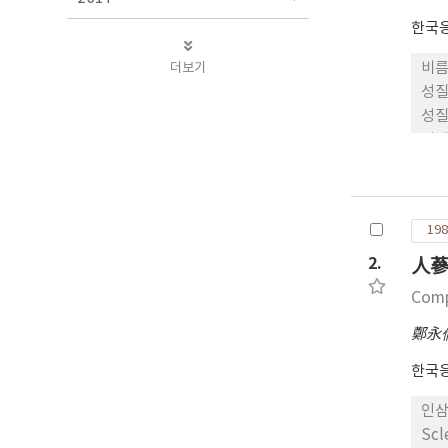
한국
더보기
비름
성질
성질을 보였으
억제
198
2.
人蔘
Comp
鄭永
한국
인삼 
Sc