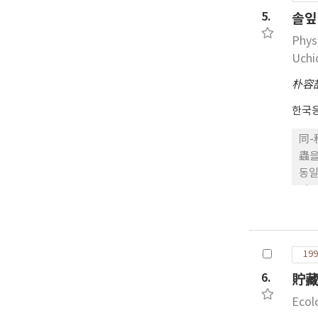
5.
솔잎혹
Phys
Uchi
朴容
한국
同-
蟲을
동일
적으
었다
199
6.
貯藏
Ecol