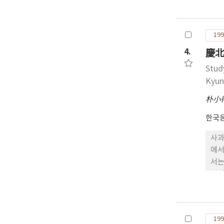
de
5목
Hy
199
솔수
42
4.
慶北
Stud
Kyun
朴小
한국
사과
에서
서는
지역
균 
우점
199