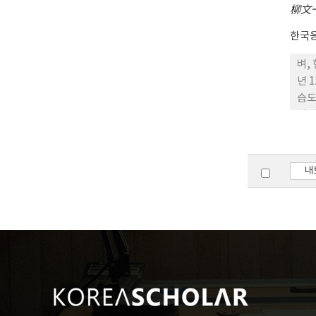
柳文
한국
벼,
년 
습도가 39
벼,
우에
구미
집은
내
현미
없어