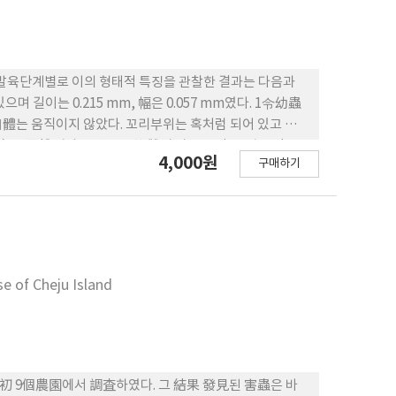
성충의 각 발육단계별로 이의 형태적 특징을 관찰한 결과는 다음과
있으며 길이는 0.215 mm, 幅은 0.057 mm였다. 1令幼蟲
體는 움직이지 않았다. 꼬리부위는 혹처럼 되어 있고 알껍
2令幼蟲은 圓雜形의 모양으로 한 雙의 가늘고 긴 큰 턱을 갖고
4,000원
구매하기
mm였다. 번데기 시기는 머리, 가승, 배의 區分이 확실하였으며 더
9마디, 숫컷은 13마디였다. 특히 암컷의 경우 끝부분이
는 4번째 채찍 마디보다 약간 길고 한 개의 感覺 癸起가
m, 습컷은 0.650 mm였다..650 mm였다.
e of Cheju Island
初 9個農園에서 調査하였다. 그 結果 發見된 害蟲은 바