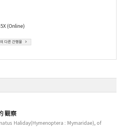
5X (Online)
의 다른 간행물
態的 觀察
rnatus Haliday(Hymenoptera : Mymaridae), of