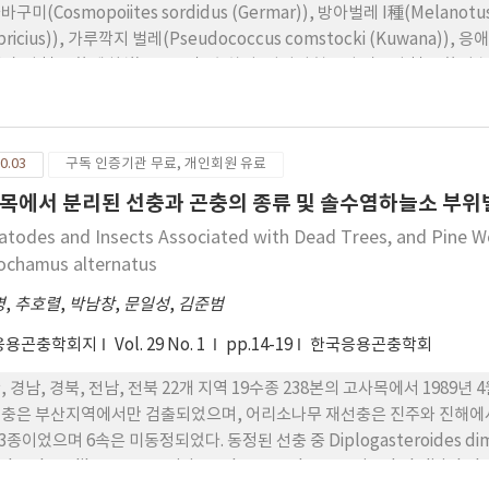
구미(Cosmopoiites sordidus (Germar)), 방아벌레 I種(Melanotu
bricius)), 가루깍지 벌레(Pseudococcus comstocki (Kuwana)),
幼蟲이 地下莖에 坑道를 뚫고 加害하여, 바나나헛줄기 밑부와 地下莖이 
하면 식물체가 죽었다. 바나나바구미는 서귀포시 법환동, 강정동 -帶와 남
카 等地에서 輸入한 바나나에 묻어 流入 되었을 것으로 추정된다. 기타의
種들이었다.
0.03
구독 인증기관 무료, 개인회원 유료
목에서 분리된 선충과 곤충의 종류 및 솔수염하늘소 부
todes and Insects Associated with Dead Trees, and Pine 
chamus alternatus
명
,
추호렬
,
박남창
,
문일성
,
김준범
응용곤충학회지
Vol. 29 No. 1
pp.14-19
한국응용곤충학회
, 경남, 경북, 전남, 전북 22개 지역 19수종 238본의 고사목에서 198
충은 부산지역에서만 검출되었으며, 어리소나무 재선충은 진주와 진해에서
3종이었으며 6속은 미동정되었다. 동정된 선충 중 Diplogasteroides dimidiu
oletzkya diluta, M. ruminis, m. langcauda, Parasitorhabditis h