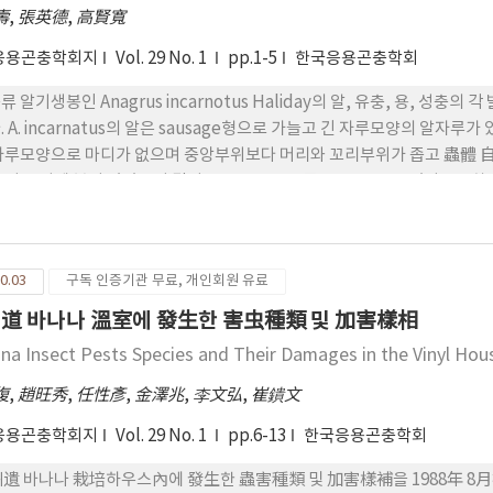
壽
,
張英德
,
高賢寬
응용곤충학회지
Vol. 29 No. 1
pp.1-5
한국응용곤충학회
류 알기생봉인 Anagrus incarnotus Haliday의 알, 유충, 용, 
. A. incarnatus의 알은 sausage형으로 가늘고 긴 자루모양의 알자루가 
자루모양으로 마디가 없으며 중앙부위보다 머리와 꼬리부위가 좁고 蟲體 自
 이 부위에 붙어 있었으며 길이는 0.290 mm, 폭은 0.082 mm였다. 
며 "Histriobdellid" 形이었다. 길이는 0.535 mm, 폭은 0.110 
와 배를 비교하여 암수의 구별이 가능하였다. 성충의 경우 암컷의 더듬이는 
形이고 첫째 채찍마디는 매우 짧고 球彩 또는 半球形이다. 3번째 채찍마디
0.03
구독 인증기관 무료, 개인회원 유료
. 앞날개의 중앙부위에는 8~9줄의 털이 散在해 있다. 體長은 암컷이 0.660 m
道 바나나 溫室에 發生한 害虫種類 및 加害樣相
na Insect Pests Species and Their Damages in the Vinyl Hous
復
,
趙旺秀
,
任性彥
,
金澤兆
,
李文弘
,
崔鐀文
응용곤충학회지
Vol. 29 No. 1
pp.6-13
한국응용곤충학회
遺 바나나 栽培하우스內에 發生한 蟲害種類 및 加害樣補을 1988年 8月