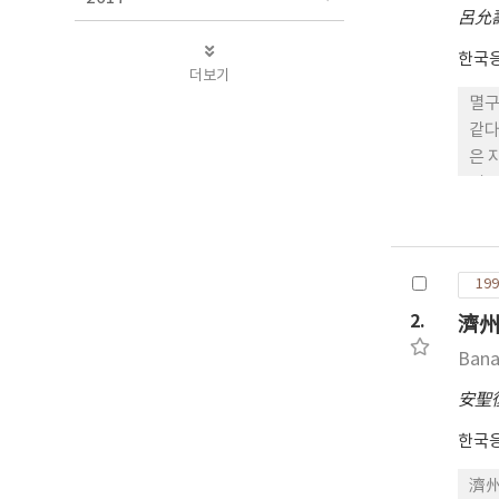
呂允
한국
더보기
멸구
같다
은 
질도
있으
듬이
根律
199
있다
2.
濟州
Bana
安聖
한국
濟州