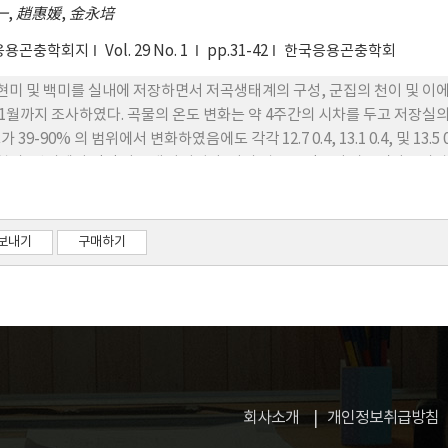
一
,
趙惠媛
,
金永培
응용곤충학회지
Vol. 29 No. 1
pp.31-42
한국응용곤충학회
 현미 및 백미를 실내에 저장하면서 저곡생태계의 구성, 군집의 천이 및 이에 
11월까지 조사하였다. 곡물의 온도 변화는 약 4주간의 시차를 두고 저장실의
-90% 의 범위에서 변화하였음에도 각각 12.7 0.4, 13.1 0.4, 및 13.5 0.3%로 안정된 수준에 있었다. 마다발동물의 군집천이는
 현미, 백미에서 각각 다르게 나타났다. 벼의 경우 우점종이 가루민다드미
는 밀가루줄명나방에서 쌀바구미, 미동정 기생충, Anisopteromalus ca
로 천이하였다. 그러나 백미에서는 호미와는 달리 다드미벌레목 2종의 일
 현미냐 백미에서의 군집에 비해 단순하게 구성되었으며 불안정하였다. 천
보내기
구매하기
의 경우 마디발동물의 활동이 활발했던 시기에 다소 감소하였다. 그러나 회
 저장기간 중 곡물생태계의 에너지의 손실은 미미하였단 것으로 판단되었
회사소개
개인정보취급방침