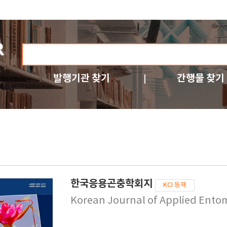
발행기관 찾기
간행물 찾기
한국응용곤충학회지
KCI 등재
Korean Journal of Applied Ento