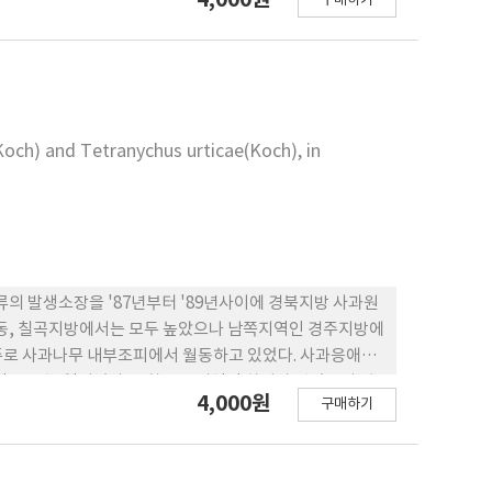
구매하기
adensis는 우리나라 미기록종이다. 한편, 고산목에서 채집된 곤충은
 그중 나무종이 10속 12종으로 빈번히 채집되었으며,
에서 채집되어 새 기주로 추가되었다. 소나무 재선충의 매개충인
수는 최대 127,535마리, 최소 2,616마리, 정균
Koch) and Tetranychus urticae(Koch), in
 발생소장을 '87년부터 '89년사이에 경북지방 사과원
안동, 칠곡지방에서는 모두 높았으나 남쪽지역인 경주지방에
주로 사과나무 내부조피에서 월동하고 있었다. 사과응애의
은 5월 3일이었다. 부화율은 지역간 차이가 없었으며 평
4,000원
구매하기
i) 사과잎이 전개되면서 부화하여 5월 상순부터 7월 중순까지
가 급격히 증가하여 7월 이후에는 점박이응애가 우점종 이었다.