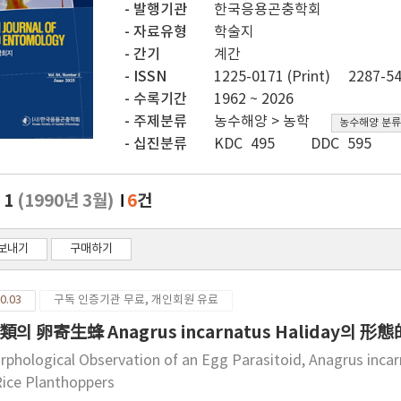
발행기관
한국응용곤충학회
자료유형
학술지
간기
계간
ISSN
1225-0171 (Print)
2287-54
수록기간
1962 ~ 2026
주제분류
농수해양 > 농학
농수해양 분류
십진분류
KDC 495
DDC 595
. 1
(1990년 3월)
6
건
보내기
구매하기
0.03
구독 인증기관 무료, 개인회원 유료
類의 卵寄生蜂 Anagrus incarnatus Haliday의 形
rphological Observation of an Egg Parasitoid, Anagrus inca
Rice Planthoppers