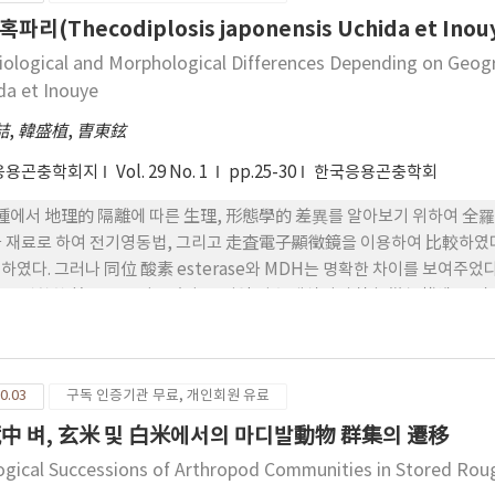
파리(Thecodiplosis japonensis Uchida et In
iological and Morphological Differences Depending on Geogr
da et Inouye
喆
,
韓盛植
,
曺東鉉
응용곤충학회지
Vol. 29 No. 1
pp.25-30
한국응용곤충학회
種에서 地理的 隔離에 따른 生理, 形態學的 差異를 알아보기 위하여 全
 재료로 하여 전기영동법, 그리고 走査電子顯徵鏡을 이용하여 比較하였다
하였다. 그러나 同位 酸素 esterase와 MDH는 명확한 차이를 보여주었
로 명확한 差異를 보여주었다. 두지역 성충 생식절의 外部微細構造를 검
.
0.03
구독 인증기관 무료, 개인회원 유료
中 벼, 玄米 및 白米에서의 마디발動物 群集의 遷移
ogical Successions of Arthropod Communities in Stored Roug