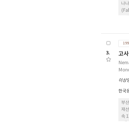
나나바
(Fa
는 
加害
리랑
한 
199
3.
고사
Nema
Mono
이상
한국
부산
재선
속 1
Mik