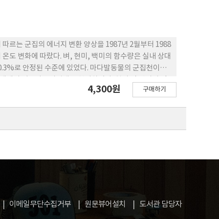
따르는 군집의 에너지 변환 양상을 1987년 2월부터 1988
 온도 변화에 따랐다. 벼, 현미, 백미의 함수량은 실내 상대
벌레에서 어물다드미벌레로 천이하였다. 현미 및 백미의 정
4,300원
구매하기
landrae Howard와 거짓쌀도둑의 우점으로, 다시 쌀바
시적인 우점 현상이 관찰되었다. 대체적으로 벼에서의 군
립중의 약화는 벼와 백미의 경우에는 관찰할 수 없었으나
분함량은 현미, 백미 및 벼에서 공히 증가한 자취를 불 수
다.
이메일무단수집거부
원문뷰어설치
도서관 담당자