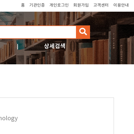
홈
기관인증
개인로그인
회원가입
고객센터
이용안내
검
색
상세검색
mology