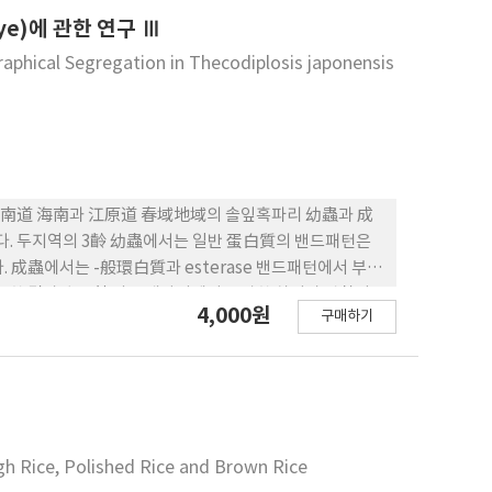
ouye)에 관한 연구 Ⅲ
aphical Segregation in Thecodiplosis japonensis
羅南道 海南과 江原道 春域地域의 솔잎혹파리 幼蟲과 成
. 두지역의 3齡 幼蟲에서는 일반 蛋白質의 밴드패턴은
다. 成蟲에서는 -般環白質과 esterase 밴드패턴에서 부분
토한 결과 産卵管의 들째마디에서 뚜렷한 차이가 관찰되
4,000원
구매하기
h Rice, Polished Rice and Brown Rice