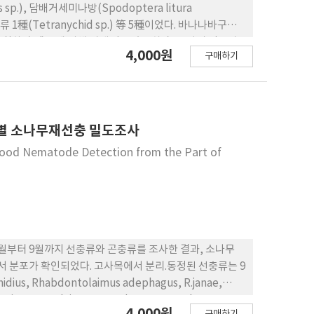
s sp.), 담배거세미나방(Spodoptera litura
 응애류 1種(Tetranychid sp.) 等 5種이었다. 바나나바구미
細菌複合感梁에 의해 썩게 만들었고 幼蟲 20마리 정도가
4,000원
구매하기
제주군 남원읍에 發生하였고 '80年代初 일본, 필리핀, 스
 害蟲은 國內에 分布하던 것이 하우스내로 이동하여 發生
위별 소나무재선충 밀도조사
Wood Nematode Detection from the Part of
9년 4월부터 9월까지 선충류와 곤충류를 조사한 결과, 소나무
 분포가 확인되었다. 고사목에서 분리.동정된 선충류는 9
s, Rhabdontolaimus adephagus, R.janae,
ylurgi, Panagrolaimus concolor, Panagrodontus
4,000원