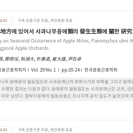
ntatus, Prothallonema intermedium, Macrolaimus can
 9과 25속 27종이었는데 딱정벌레목이 3과 19속 22종으로 가장 많았다.
pothenemus eruditus가 꽃싸리, 싸리, 조록싸리, 만리화, 닥나무
0.03
구독 인증기관 무료, 개인회원 유료
염하늘소는 복부에서의 선충 검출수가 가장 많았으며, 성충 한마리당 선충 보유
,817마리였다.
地方에 있어서 사과나무응애類의 發生生態에 關한 硏究
y on Seasonal Occurrence of Apple Mites, Panonychus ulmi (
gpook Apple Orchards
得
,
鄭奇埰
,
秋淵大
,
朴善道
,
崔大雄
,
尹在卓
응용곤충학회지
Vol. 29 No. 1
pp.20-24
한국응용곤충학회
나무 응애류의 월동밀도와 사과응애난의 부화시기와 부화율 그리고 응애류의
 수행한 결과는 다음과 같다. 응애류의 월동밀도는 사과응애난은 군위, 
 아주 낮았다. 점박이응애의 월동성충은 조사지역 공히 밀도가 높았으며 
별 부화시기 및 부화율을 보면 부화개시일은 4월 14얼이었으며 부화종료일
89.3%였다. 응애류의 발생소장 조사결과 사과응애(Panonychus ulm
하였으며, 점박이응애(Tetranychus urtcae)는 6월 중순부터 밀도
0.03
구독 인증기관 무료, 개인회원 유료